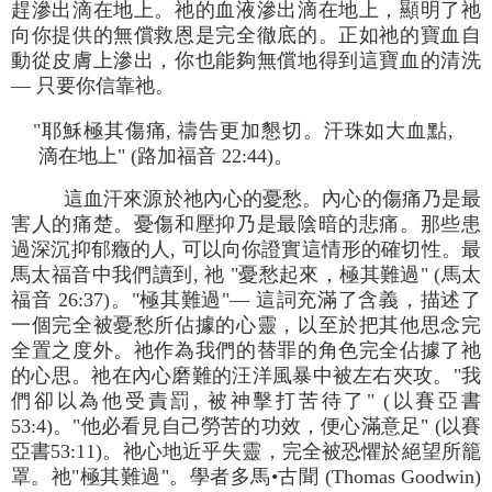
趕滲出滴在地上。祂的血液滲出滴在地上，顯明了祂
向你提供的無償救恩是完全徹底的。正如祂的寶血自
動從皮膚上滲出，你也能夠無償地得到這寶血的清洗
— 只要你信靠祂。
"耶穌極其傷痛, 禱告更加懇切。汗珠如大血點,
滴在地上" (路加福音 22:44)。
這血汗來源於祂內心的憂愁。內心的傷痛乃是最
害人的痛楚。憂傷和壓抑乃是最陰暗的悲痛。那些患
過深沉抑郁癥的人, 可以向你證實這情形的確切性。最
馬太福音中我們讀到, 祂 "憂愁起來，極其難過" (馬太
福音 26:37)。"極其難過"— 這詞充滿了含義，描述了
一個完全被憂愁所佔據的心靈，以至於把其他思念完
全置之度外。祂作為我們的替罪的角色完全佔據了祂
的心思。祂在內心磨難的汪洋風暴中被左右夾攻。"我
們卻以為他受責罰, 被神擊打苦待了" (以賽亞書
53:4)。"他必看見自己勞苦的功效，便心滿意足" (以賽
亞書53:11)。祂心地近乎失靈，完全被恐懼於絕望所籠
罩。祂"極其難過"。學者多馬•古聞 (Thomas Goodwin)