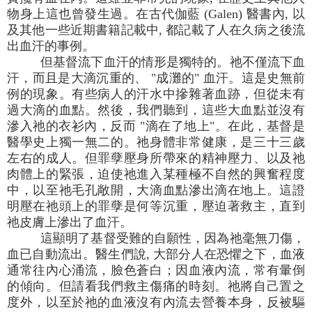
物身上這也曾發生過。在古代伽藍 (Galen) 醫書內, 以
及其他一些近期書籍記載中, 都記載了人在久病之後流
出血汗的事例。
但基督流下血汗的情形是獨特的。祂不僅流下血
汗，而且是大滴沉重的、 "成灘的" 血汗。這是史無前
例的現象。有些病人的汗水中摻雜著血跡，但從未有
過大滴的血點。然後，我們聽到，這些大血點並沒有
滲入祂的衣衫內，反而 "滴在了地上"。在此，基督是
醫學史上獨一無二的。祂身體非常健康，是三十三歲
左右的成人。但罪孽壓身所帶來的精神壓力、以及祂
肉體上的緊張，迫使祂進入某種極不自然的興奮程度
中，以至祂毛孔敞開，大滴血點滲出滴在地上。這證
明壓在祂頭上的罪孽是何等沉重，壓迫著救主，直到
祂皮膚上滲出了血汗。
這顯明了基督受難的自願性，因為祂毫無刀傷，
血已自動流出。醫生們說, 大部分人在恐懼之下，血液
通常往內心涌流，臉色蒼白；因血液內流，常有暈倒
的傾向。但請看我們救主傷痛的時刻。祂將自己置之
度外，以至於祂的血液沒有內流去營養本身，反被驅