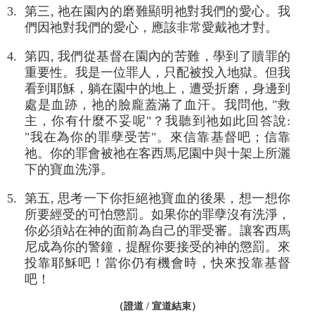
3. 第三, 祂在園內的磨難顯明祂對我們的愛心。我
們因祂對我們的愛心，應該非常愛戴祂才對。
4. 第四, 我們從基督在園內的苦難，學到了贖罪的
重要性。我是一位罪人，只配被投入地獄。但我
看到耶穌，躺在園中的地上，遭受折磨，身邊到
處是血跡，祂的臉龐蓋滿了血汗。我問他, "救
主，你有什麼不妥呢"？我聽到祂如此回答說:
"我在為你的罪孽受苦"。來信靠基督吧；信靠
祂。你的罪會被祂在客西馬尼園中與十架上所灑
下的寶血洗淨。
5. 第五, 思考一下你拒絕祂寶血的後果，想一想你
所要經受的可怕懲罰。如果你的罪孽沒有洗淨，
你必須站在神的面前為自己的罪受審。讓客西馬
尼成為你的警鐘，提醒你要接受的神的懲罰。來
投靠耶穌吧！當你仍有機會時，快來投靠基督
吧！
（證道 / 宣道結束）