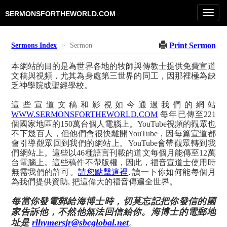
Toggl
SERMONSFORTHEWORLD.COM
navig
Print Sermon
Sermons Index
Sermon
本網站的目的是為世界各地的牧師與傳教士提供免費宣道
文稿與視頻，尤其為身處第三世界的同工，因那裡極為缺
乏神學院或聖經學校。
這些宣道文稿和影視如今通過我們的網站
WWW.SERMONSFORTHEWORLD.COM
每年已傳至221
個國家地區的150萬台個人電腦上。YouTube視頻的觀眾也
不下幾百人，但他們會很快離開YouTube，因每篇宣道都
會引導觀眾回到我們的網站上。YouTube會帶觀眾轉到我
們網站上。這些以46種語言刊載的道文每個月能傳至12萬
台電腦上。這些稿件不帶版權，因此，福音宣道士使用時
無需我們的許可。
請您點擊這裡
, 讀一下你如何能每個月
為我們提供資助, 把這偉大的福音傳遍全世界。
每當你發電郵給海博士時，切莫忘記把你發信的國
家告訴他，不然他無法回信給你。海博士的電郵地
址是
rlhymersjr@sbcglobal.net
。