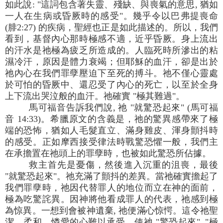
如此說: "這詞包含著失靈、殘缺、與喪氣的意思, 猶如
一人在生病或昏厥時的感受"。幾乎令以巴弗提喪命
(腓2:27) 的疾病，聖經也正是如此描述的。所以，我們
看到，基督內心那時極感不適，近乎昏厥。身上流出
的汗水是祂極為疲乏所造成的。人臨死時所滲出的粘
濕冷汗，原因是體力衰竭；但耶穌的血汗，卻是出於
祂內心在我們罪孽壓迫下至死的搏斗。祂不僅心靈處
於可怕的昏厥中、還忍受了內心的死亡，以至於全身
上下流出哭泣般的血汗。祂確實 "極其難過"。
馬可福音告訴我們說, 祂 "就驚恐起來" (馬可福
音 14:33)。希臘原文的含義是，祂的驚異感帶來了極
端的恐怖，猶如人毛髮直立、滿身雞皮、渾身顫抖時
的感受。正如摩西接受律法時戰驚恐懼一般，我們主
在承擔置在祂頭上的罪孽時，也被如此驚恐所佔據。
救主首先是憂傷，然後進入沉重的沮喪，最後
"就驚恐起來"。祂充滿了顫抖的差異。當祂確實擔起了
我們罪孽時，祂因代替罪人的地位而立在神的面前，
極為吃驚詫異。因神將他看成罪人的代表，祂感到極
為惊異。一想到會被神遺棄, 祂便滿心惊愕。這令祂聖
潔、柔和、憐愛的心難以承受，使祂 "驚恐起來", "極