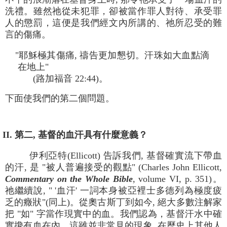
洗禮。雖然祂從未犯罪，卻被當作罪人對待、承受罪
人的懲罰，這便是我們經文內所講的、祂所忍受的難
言的傷痛。
"耶穌極其傷痛, 禱告更加懇切。汗珠如大血點滴
在地上"
(路加福音 22:44)。
下面使我們的第二個問題。
II. 第二, 基督的血汗具有什麼意義？
伊利亞特(Ellicott) 告訴我們, 基督確實流下帶血
的汗, 是 "被人普遍接受的觀點" (Charles John Ellicott,
Commentary on the Whole Bible
, volume VI, p. 351)。
祂繼續說, " '血汗' 一詞本身被亞裡士多德列為極度疲
乏的癥狀"(同上)。從奧古斯丁到如今, 絕大多數注解家
把 "如" 字當作現實中的血。我們認為，基督汗水中確
實攙有血在內。這雖並非常見的現象, 在歷史上其他人