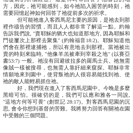
方，因此，祂可能感到，如今祂陷入困苦的時刻，祂
需要回憶起神如何回答了祂從前多次的祈求。
但可能祂進入客西馬尼主要的原因，是祂去到那
裡作禱告的習慣，而且人人都非常了解這一點。約翰
告訴我們說, "賣耶穌的猶大也知道那地方, 因為耶穌和
門徒屢次上那裡去聚集" (約翰福音18:2)。耶穌知道他
們會在那裡逮捕祂，所以有意地去到那裡。當祂被出
賣的時刻來臨時, "他像羊羔被牽到宰殺之地" (以賽亞
書53:7) 一般。祂沒有回避彼拉多的羅馬士兵。祂無需
像賊一樣被搜尋，也無需人靠奸細來窺探。耶穌非常
情願地來到園中，使背叛祂的人很容易能找到祂、使
祂的敵人能輕易抓住祂。
好，我們現在進入了客西馬尼園中。今晚是多麼
黑暗可怕。很確切的是，我們可以應和雅各一同說,
"這地方何等可畏" (創世記 28:17)。對客西馬尼園的沉
思, 會令你想到基督的苦難。我將努力回答有關祂在園
中受難的三個問題。