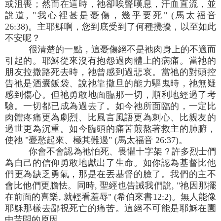
或沮喪；然而在這時，祂卻唉聲嘆息，汗血直流，並
說道, "我心裡甚是憂傷，幾乎要死" (馬太福音
26:38)。主耶穌啊，您到底受到了何種攪擾，以至如此
不安呢？
很清楚的一點，這憂傷絕不是祂肉身上的不適而
引起的。耶穌從來沒有抱怨過肉體上的病痛。當祂的
朋友拉撒路死去時，祂曾感到過悲哀。當祂的對頭控
告祂是酒囊飯袋、說祂靠撒旦的能力驅鬼時，祂無疑
感到傷心。但祂勇敢地面臨那一切，順利地經過了考
驗。一切都已成為過去了。如今祂所面臨的，一定比
肉體疼痛更為劇烈、比風言風語更為刺心、比親友的
過世更為沉重。如今臨頭的痛苦煎熬著救主的肺腑，
使祂 "憂愁起來、極其難過" (馬太福音 26:37)。
你會不會認為祂怕死、畏懼十字架？許多烈士們
為自己的信仰勇敢地獻出了生命。如你認為基督比他
們更為缺乏勇氣，那是在丟基督的臉了。我們的主不
會比他們更膽怯。同時, 聖經也告誡我們說, "祂因那擺
在前面的喜樂, 就輕看羞辱" (希伯來書12:2)。無人能像
耶穌那樣去鄙視死亡的痛苦。這絕不可能是耶穌在園
中苦悶的原因。