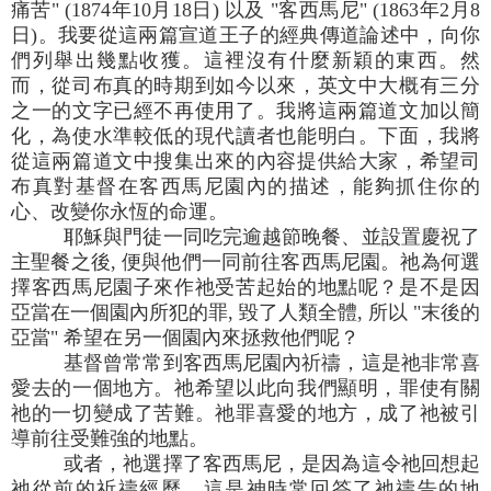
痛苦" (1874年10月18日) 以及 "客西馬尼" (1863年2月8
日)。我要從這兩篇宣道王子的經典傳道論述中，向你
們列舉出幾點收獲。這裡沒有什麼新穎的東西。然
而，從司布真的時期到如今以來，英文中大概有三分
之一的文字已經不再使用了。我將這兩篇道文加以簡
化，為使水準較低的現代讀者也能明白。下面，我將
從這兩篇道文中搜集出來的內容提供給大家，希望司
布真對基督在客西馬尼園內的描述，能夠抓住你的
心、改變你永恆的命運。
耶穌與門徒一同吃完逾越節晚餐、並設置慶祝了
主聖餐之後, 便與他們一同前往客西馬尼園。祂為何選
擇客西馬尼園子來作祂受苦起始的地點呢？是不是因
亞當在一個園內所犯的罪, 毀了人類全體, 所以 "末後的
亞當" 希望在另一個園內來拯救他們呢？
基督曾常常到客西馬尼園內祈禱，這是祂非常喜
愛去的一個地方。祂希望以此向我們顯明，罪使有關
祂的一切變成了苦難。祂罪喜愛的地方，成了祂被引
導前往受難強的地點。
或者，祂選擇了客西馬尼，是因為這令祂回想起
祂從前的祈禱經歷。這是神時常回答了祂禱告的地