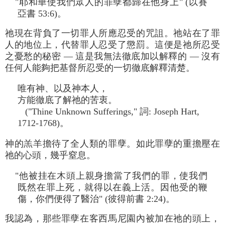
"耶和華使我們眾人的罪孽都歸在他身上" (以賽
亞書 53:6)。
祂現在背負了一切罪人所應忍受的咒詛。祂站在了罪
人的地位上，代替罪人忍受了懲罰。這便是祂所忍受
之憂愁的秘密 — 這是我無法徹底加以解釋的 — 沒有
任何人能夠把基督所忍受的一切徹底解釋清楚。
唯有神、以及神本人，
方能徹底了解祂的苦衷。
("Thine Unknown Sufferings," 詞: Joseph Hart,
1712-1768)。
神的羔羊擔待了全人類的罪孽。如此罪孽的重擔壓在
祂的心頭，幾乎窒息。
"他被挂在木頭上親身擔當了我們的罪，使我們
既然在罪上死，就得以在義上活。因他受的鞭
傷，你們便得了醫治" (彼得前書 2:24)。
我認為，那些罪孽在客西馬尼園內被加在祂的頭上，