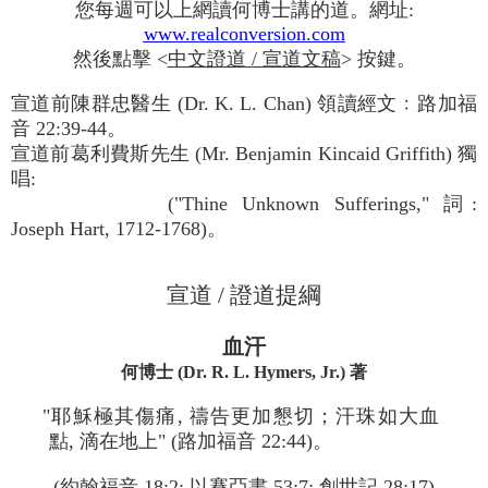
您每週可以上網讀何博士講的道。網址:
www.realconversion.com
然後點擊 <
中文證道 / 宣道文稿
> 按鍵。
宣道前陳群忠醫生 (Dr. K. L. Chan) 領讀經文﹕路加福
音 22:39-44。
宣道前葛利費斯先生 (Mr. Benjamin Kincaid Griffith) 獨
唱:
("Thine Unknown Sufferings," 詞:
Joseph Hart, 1712-1768)。
宣道 / 證道提綱
血汗
何博士 (Dr. R. L. Hymers, Jr.) 著
"耶穌極其傷痛, 禱告更加懇切；汗珠如大血
點, 滴在地上" (路加福音 22:44)。
(約翰福音 18:2; 以賽亞書 53:7; 創世記 28:17)