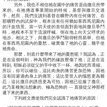
另外，我也不相信祂在園中的痛苦是由撒旦所帶
來的。在祂傳道事業開始的時候，基督與撒旦交過
手，然而，我們沒讀到基督在曠野內有任何痛苦。在
那曠野內的試探中，根本沒有任何猶如客西馬尼園內
的汗血情景。當一切天使的首領面對面地與撒旦爭鬥
時，祂根本不至于流淚呼喊、倒在地上向天父呼求的
地步。相比之下，與撒旦的爭鬥顯得輕而易舉。但祂
在客西馬尼園內的憂愁，確實傷了祂的心靈，幾乎使
祂喪命。
那麼，到底什麼帶來了祂的憂愁呢？我認為，正
是在這個時刻，神為我們的緣故壓傷了祂；正是在這
時刻, 耶穌必須從父的手中收下一杯。祂因此而畏縮。
所以，你可以確信，這比肉身的痛苦更加恐怖，因祂
沒有回避過肉身上的痛苦；這比受世人的惱怒更為難
忍；這比撒旦的誘惑更為可怕，因祂已征服了撒旦。
此乃某種無法想象的、極為恐怖的 — 直接從父神那裡
遞下來的東西。
下列經文應使我們完全認識了祂痛苦的原因﹕