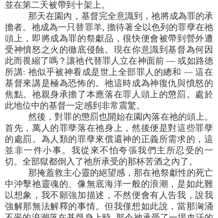
並在第二天被帶到十架上。
那天在園內，基督完全意識到，祂將成為罪的承
擔者。祂成為一只替罪羊, 擔待著全以色列的罪孽在祂
頭上，即將成為罪的祭獻品，很快便會被帶到營外遭
受神憤怒之火的徹底侵蝕。現在你意識到基督為何因
此而畏縮了嗎？讓祂代替罪人立在神面前 — 或如路德
所講: 祂似乎被神看成是世上全部罪人的總和 — 這在
基督來講是極為恐怖的。祂這時成為神復仇與憤怒的
焦點。祂親身承擔了本應落在罪人頭上的懲罰。處於
此地位中的基督一定感到非常震驚。
然後，對罪的懲罰也開始在園內落在祂的頭上。
首先，萬人的罪孽落在祂身上，然後便是對這些罪孽
的處罰。為人類的罪孽來償還神的正義所需求的，這
並非一件小事。我從來不怕夸張我們主所忍受的一
切。全部獄都倒入了祂所承受的那杯苦酒之內了。
那掩蓋救主心靈的絕望感，那在祂祭獻性的死亡
中沖擊祂靈魂的、像無底海洋一般的浪潮，是如此難
以想象，我不願強加描述，不然便會有人告我，說我
強解那無法解釋的事情。但我僅想如此說，當那洶涌
不平的浪潮落在基督身上時, 那令祂承受了一場血汗的