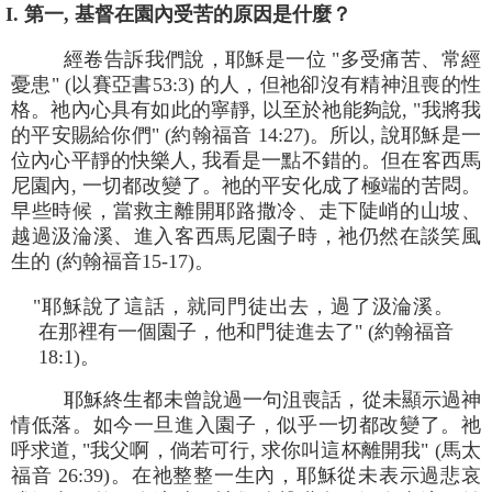
I. 第一, 基督在園內受苦的原因是什麼？
經卷告訴我們說，耶穌是一位 "多受痛苦、常經
憂患" (以賽亞書53:3) 的人，但祂卻沒有精神沮喪的性
格。祂內心具有如此的寧靜, 以至於祂能夠說, "我將我
的平安賜給你們" (約翰福音 14:27)。所以, 說耶穌是一
位內心平靜的快樂人, 我看是一點不錯的。但在客西馬
尼園內, 一切都改變了。祂的平安化成了極端的苦悶。
早些時候，當救主離開耶路撒冷、走下陡峭的山坡、
越過汲淪溪、進入客西馬尼園子時，祂仍然在談笑風
生的 (約翰福音15-17)。
"耶穌說了這話，就同門徒出去，過了汲淪溪。
在那裡有一個園子，他和門徒進去了" (約翰福音
18:1)。
耶穌終生都未曾說過一句沮喪話，從未顯示過神
情低落。如今一旦進入園子，似乎一切都改變了。祂
呼求道, "我父啊，倘若可行, 求你叫這杯離開我" (馬太
福音 26:39)。在祂整整一生內，耶穌從未表示過悲哀