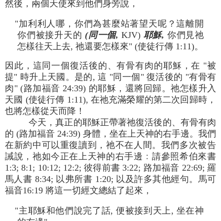
然後，兩個天使來到他們身旁說，
"加利利人哪，你們為甚麼站著望天呢？這離開
你們被接升天的
(同一個,
KJV)
耶穌,
你們見祂
怎樣往天上去, 祂還要怎樣來" (使徒行傳 1:11)。
因此，這同一個復活後的、有骨有肉的耶穌，在 "被
提" 時升上天國。是的, 這 "同一個" 復活後的 "有骨有
肉" (路加福音 24:39) 的耶穌，還將回歸。祂怎樣升入
天國 (使徒行傳 1:11), 在祂充滿榮耀的第二次回歸時，
也將怎樣從天而降！
今天，真正的耶穌正帶著祂復活後的、有骨有肉
的 (路加福音 24:39) 身體，坐在上天神的右手邊。我們
在新約中可以重復讀到，祂不在人間。我們多次被告
誡說，祂如今正在上天神的右手邊﹕請參照希伯來書
1:3; 8:1; 10:12; 12:2; 彼得前書 3:22; 路加福音 22:69; 羅
馬人書 8:34; 以弗所書 1:20; 以及許多其他經句。馬可
福音16:19 將這一切經文總結了起來，
"主耶穌和他們說完了話, 便被接到天上, 坐在神