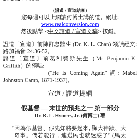
（證道 / 宣道結束）
您每週可以上網讀何博士講的道。網址:
www.realconversion.com
然後點擊 <
中文證道 / 宣道文稿
> 按鍵。
證道〔宣道〕前陳群忠醫生 (Dr. K. L. Chan) 領讀經文:
路加福音 24:36-52。
證道〔宣道〕前葛利費斯先生（Mr. Benjamin K.
Griffith）的獨唱:
("He Is Coming Again" 詞: Mabel
Johnston Camp, 1871-1937)。
宣道 / 證道提綱
假基督 — 末世的預兆之一 第一部分
Dr. R. L. Hymers, Jr. (何博士) 著
"因為假基督、假先知將要起來, 顯大神蹟、大
奇事。倘若能行，連選民也就迷惑了" (馬太