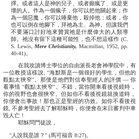
擇。或者這人是神的兒子、或者癲瘋了、或是更
壞的人。作為一個瘋子，你可以把他關起來；作
為一個惡魔，你可以唾棄他，殺掉他；或者，你
也可以倒在他腳下，拜祂為主、為神。但讓我們
不要滿口討好地來贊賞祂是什麼偉大的人類導
師。祂沒有留下這種可能性，也不想這樣作 (C.
S. Lewis,
Mere Christianity,
Macmillan, 1952, pp.
40-41)。
在我攻讀博士學位的自由派長老會神學院中，有
一位教授這樣說, "海默斯是一個很好的學生，但他的
觀點太狹窄"。那便是他們對信奉聖經人的評價 — 你
看事情 "觀點太狹窄"。不錯，當你開車看後視鏡時，
你的視野也會很狹窄。但如你不看後視鏡就換道時，
你便會出事故！那也正是聖經的功效。如你不看後視
鏡, 不參考聖經去了解耶穌時，你便會在末日審判中車
毀人亡！
耶穌問門徒說，
"人說我是誰？" (馬可福音 8:27)。