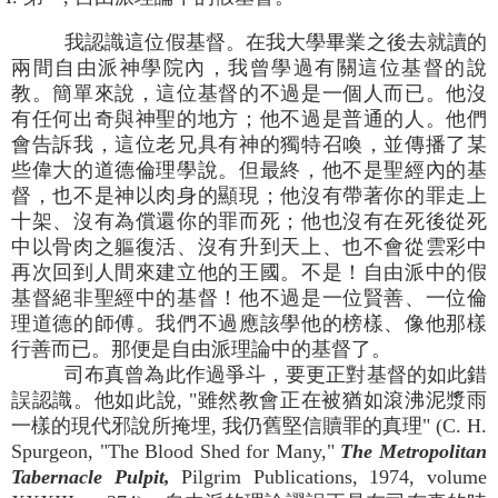
我認識這位假基督。在我大學畢業之後去就讀的
兩間自由派神學院內，我曾學過有關這位基督的說
教。簡單來說，這位基督的不過是一個人而已。他沒
有任何出奇與神聖的地方；他不過是普通的人。他們
會告訴我，這位老兄具有神的獨特召喚，並傳播了某
些偉大的道德倫理學說。但最終，他不是聖經內的基
督，也不是神以肉身的顯現；他沒有帶著你的罪走上
十架、沒有為償還你的罪而死；他也沒有在死後從死
中以骨肉之軀復活、沒有升到天上、也不會從雲彩中
再次回到人間來建立他的王國。不是！自由派中的假
基督絕非聖經中的基督！他不過是一位賢善、一位倫
理道德的師傅。我們不過應該學他的榜樣、像他那樣
行善而已。那便是自由派理論中的基督了。
司布真曾為此作過爭斗，要更正對基督的如此錯
誤認識。他如此說, "雖然教會正在被猶如滾沸泥漿雨
一樣的現代邪說所掩埋, 我仍舊堅信贖罪的真理" (C. H.
Spurgeon, "The Blood Shed for Many,"
The Metropolitan
Tabernacle Pulpit,
Pilgrim Publications, 1974, volume