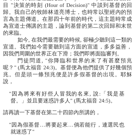
目 "決策的時刻 (Hour of Decision)" 中談到基督的回
歸。我自己的牧師林道亮博士，也時常以聖經內的預
言為主題傳道。在那四十年前的時代，這主題時常成
為宣道士傳講的主題，論到基督的第二次回歸和末世
的來臨。
如今, 在我們最需要的時候, 卻極少聽到這一類的
宣道。我們如今需要聽到這方面的宣道，多多益善，
因我們周圍的世界正在下滑；我們即將面臨審判。
門徒問道, "你降臨和世界的末了有甚麼預兆
呢？" (馬太福音 24:3)。基督便為他們提供了好幾個預
兆。但是頭一條預兆便是許多假基督的出現。耶穌
說，
"因為將來有好些人冒我的名來, 說:「我是基
督。」並且要迷惑許多人" (馬太福音 24:5)。
請再讀一下基督在第二十四節內所講的，
"因為假基督…將要起來…倘若能行，連選民也
就迷惑了"