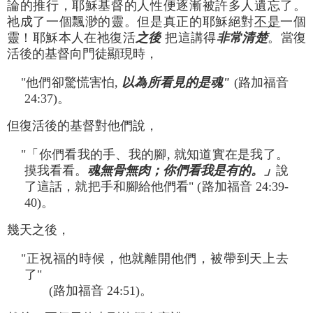
論的推行，耶穌基督的人性便逐漸被許多人遺忘了。
祂成了一個飄渺的靈。但是真正的耶穌絕對
不是
一個
靈！耶穌本人在祂復活
之後
把這講得
非常清楚
。當復
活後的基督向門徒顯現時，
"他們卻驚慌害怕,
以為所看見的是魂"
(路加福音
24:37)。
但復活後的基督對他們說，
"「你們看我的手、我的腳, 就知道實在是我了。
摸我看看。
魂無骨無肉；你們看我是有的。」
說
了這話，就把手和腳給他們看" (路加福音 24:39-
40)。
幾天之後，
"正祝福的時候，他就離開他們，被帶到天上去
了"
(路加福音 24:51)。