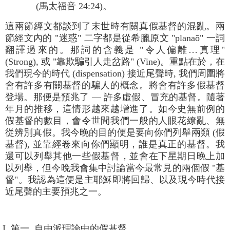
(馬太福音 24:24)。
這兩節經文都談到了末世時有關真假基督的混亂。兩
節經文內的 "迷惑" 二字都是從希臘原文 "planaō" 一詞
翻譯過來的。那詞的含義是 "令人偏離…真理"
(Strong), 或 "靠欺騙引人走岔路" (Vine)。重點在於，在
我們現今的時代 (dispensation) 接近尾聲時, 我們周圍將
會有許多有關基督的騙人的概念。將會有許多假基督
登場。那便是預兆了 — 許多虛假、冒充的基督。隨著
年月的推移，這情形越來越增進了。如今史無前例的
假基督的數目，會令世間我們一般的人眼花繚亂、無
從辨別真假。我今晚的目的便是要向你們列舉兩類 (假
基督), 並靠經卷來向你們顯明，誰是真正的基督。我
還可以列舉其他一些假基督，並會在下星期日晚上加
以列舉，但今晚我會集中討論當今最常見的兩個假 "基
督"。我認為這便是主耶穌即將回歸、以及現今時代接
近尾聲的主要預兆之一。
I. 第一, 自由派理論中的假基督。