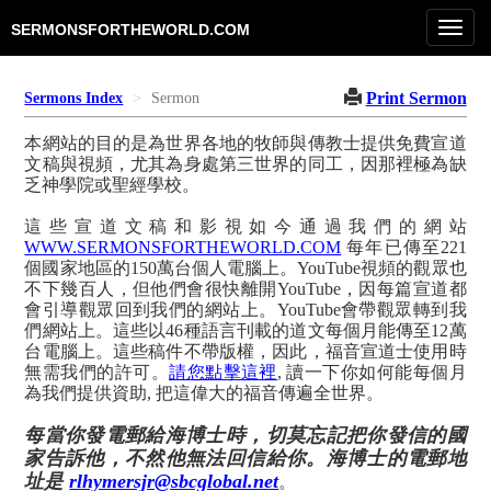
Toggl
SERMONSFORTHEWORLD.COM
navig
Print Sermon
Sermons Index
Sermon
本網站的目的是為世界各地的牧師與傳教士提供免費宣道
文稿與視頻，尤其為身處第三世界的同工，因那裡極為缺
乏神學院或聖經學校。
這些宣道文稿和影視如今通過我們的網站
WWW.SERMONSFORTHEWORLD.COM
每年已傳至221
個國家地區的150萬台個人電腦上。YouTube視頻的觀眾也
不下幾百人，但他們會很快離開YouTube，因每篇宣道都
會引導觀眾回到我們的網站上。YouTube會帶觀眾轉到我
們網站上。這些以46種語言刊載的道文每個月能傳至12萬
台電腦上。這些稿件不帶版權，因此，福音宣道士使用時
無需我們的許可。
請您點擊這裡
, 讀一下你如何能每個月
為我們提供資助, 把這偉大的福音傳遍全世界。
每當你發電郵給海博士時，切莫忘記把你發信的國
家告訴他，不然他無法回信給你。海博士的電郵地
址是
rlhymersjr@sbcglobal.net
。