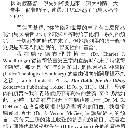
"因為假基督、假先知將要起來，顯大神蹟、大
奇事。倘若能行，連選民也就迷惑了" (馬太福音
24:24)。
門徒問基督, "你降臨和世界的末了有甚麼預兆
呢" (馬太福音 24:3)？耶穌回答時給了他們一系列的預
兆 — 一切都指向時代的末了。但祂所列舉的頭一條預
兆便是五花八門虛假的、冒充性的 "基督"。
我在聽伍德布理其博士 (Dr. Charles J.
Woodbridge) 從彼得後書第三章內宣講時代末了時獲得
了轉變。那天是1961年9月28日, 是他因福勒神學院
(Fuller Theological Seminary) 的自由傾向離開那裡不久
之後 (Harold Lindsell, Ph.D.,
The Battle for the Bible,
Zondervan Publishing House, 1976, p. 111)。因此，聖經
內的預言在我年青時候便帶有獨特的意義, 至今仍然如
此。那時，我常在星期天下午聽迪翰博士 (Dr. M. R.
DeHaan) 在收音機廣播中談到聖經內的預言。我還常
聽麥基博士 (Dr. J. Vernon McGee) 宣講聖經內的預
言。我每天上班的路上收聽的就是他的節目。我還在
那早期時代聽過格藍先生 (Billy Graham) 在他的廣播節