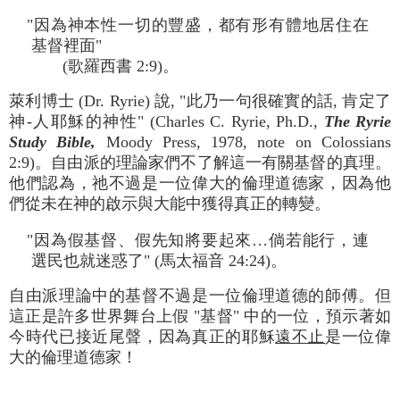
"因為神本性一切的豐盛，都有形有體地居住在
基督裡面"
(歌羅西書 2:9)。
萊利博士 (Dr. Ryrie) 說, "此乃一句很確實的話, 肯定了
神-人耶穌的神性" (Charles C. Ryrie, Ph.D.,
The Ryrie
Study Bible,
Moody Press, 1978, note on Colossians
2:9)。自由派的理論家們不了解這一有關基督的真理。
他們認為，祂不過是一位偉大的倫理道德家，因為他
們從未在神的啟示與大能中獲得真正的轉變。
"因為假基督、假先知將要起來…倘若能行，連
選民也就迷惑了" (馬太福音 24:24)。
自由派理論中的基督不過是一位倫理道德的師傅。但
這正是許多世界舞台上假 "基督" 中的一位，預示著如
今時代已接近尾聲，因為真正的耶穌
遠不止
是一位偉
大的倫理道德家！