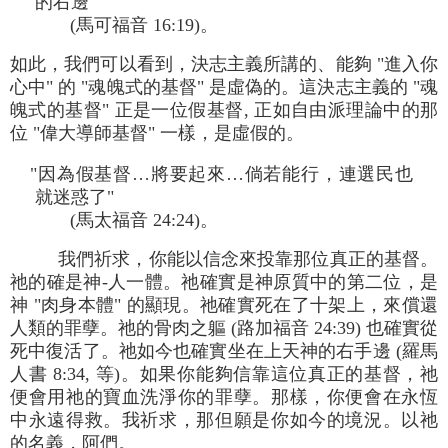
的右邊"
(馬可福音 16:19)。
如此，我們可以看到，決志主義所講的、能夠 "進入你
心中" 的 "魂魄式的基督" 是虛偽的。這決志主義的 "魂
魄式的基督" 正是一位假基督, 正如自由派理論中的那
位 "偉大導師基督" 一樣，是虛假的。
"因為假基督…將要起來…倘若能行，連選民也
就迷惑了"
(馬太福音 24:24)。
我們祈求，你能以信念來投靠那位真正的基督。
祂的確是神-人一體。祂確實是神原質中的第二位，是
神 "肉身本體" 的顯現。祂確實死在了十架上，來償還
人類的罪孽。祂的骨肉之軀 (路加福音 24:39) 也確實從
死中復活了。祂如今也確實坐在上天神的右手邊 (羅馬
人書 8:34, 等)。如果你能夠信靠這位真正的基督，祂
便會用祂的寶血洗淨你的罪孽。那樣，你便會在永恆
中永遠得救。我祈求，那但願是你如今的境況。以祂
的名義，阿們。