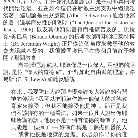
XXXIII, p. 374)。自由派的理論謬誤正是在司布真的時
代開始泛濫、並在如今這仍在新教主流支派中繼續泛
濫著。這理論是由史威策 (Albert Schweitzer) 通過他寫
的書《追尋歷史性的耶穌》("The Quest of the Historical
Jesus," 1906), 以及其他類似書籍而推廣普及的。贝拉
克•奥巴马 (Barack Obama) 的長期牧師耶利米萊特博
士 (Dr. Jeremiah Wright) 正是從這個角度來教導他的教
會去認識基督的。我很贊同奥巴马在幾個月前終于離
開了那間教會！
自由派理論家說, 耶穌僅是一位偉人, 用他們的話
說, 是位 "偉大的道德家"。針對如此自由派的理論，路
易斯 (C. S. Lewis) 如此反駁說，
在此，我要防止人說那些現今許多人常說的有關
祂的傻話: "我可以把耶穌作為一個偉大的道德教
育家來接受，但我不能接受他是神"。那正是我
們不該持有的一種看法。如果一位凡人說出像耶
穌所講的話，他便不是一個有道德的師傅了。他
只能是一位瘋子 — 好像自稱是一個煮雞蛋的人
— 或者他便是地獄的魔鬼。你必須作出你的選