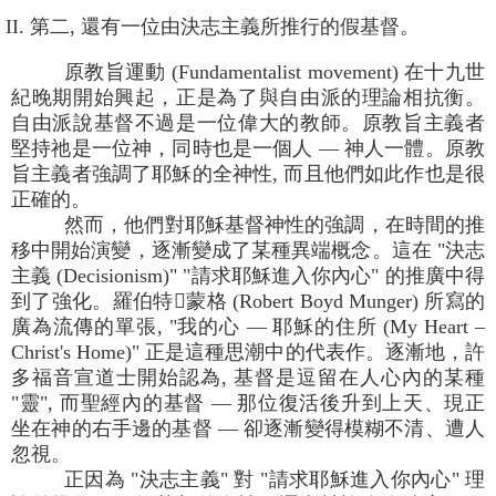
II. 第二, 還有一位由決志主義所推行的假基督。
原教旨運動 (Fundamentalist movement) 在十九世
紀晚期開始興起，正是為了與自由派的理論相抗衡。
自由派說基督不過是一位偉大的教師。原教旨主義者
堅持祂是一位神，同時也是一個人 — 神人一體。原教
旨主義者強調了耶穌的全神性, 而且他們如此作也是很
正確的。
然而，他們對耶穌基督神性的強調，在時間的推
移中開始演變，逐漸變成了某種異端概念。這在 "決志
主義 (Decisionism)" "請求耶穌進入你內心" 的推廣中得
到了強化。羅伯特蒙格 (Robert Boyd Munger) 所寫的
廣為流傳的單張, "我的心 — 耶穌的住所 (My Heart –
Christ's Home)" 正是這種思潮中的代表作。逐漸地，許
多福音宣道士開始認為, 基督是逗留在人心內的某種
"靈", 而聖經內的基督 — 那位復活後升到上天、現正
坐在神的右手邊的基督 — 卻逐漸變得模糊不清、遭人
忽視。
正因為 "決志主義" 對 "請求耶穌進入你內心" 理