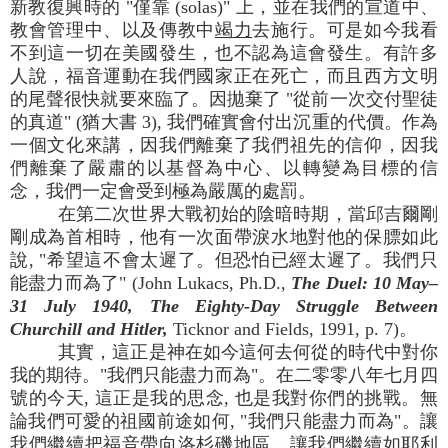
新教復興時的 "僅靠 (solas)" 上，並在我們的宣道中、
教會管理中、以及傳教中
竭力
去施行。可是如今我看
不到這一切在美國發生，也不認為這會發生。有許多
人說，福音運動在我們國家正在死亡，而且西方文明
的尾聲很快就要來臨了。因拋棄了 "從前一次交付聖徒
的真道" (猶大書 3), 我們確實會付出沉重的代價。作為
一個文化來講，因我們離棄了我們祖先的信仰，因我
們離棄了嚴肅的以基督為中心、以轉變為目標的信
念，我們一定會受到極為嚴厲的處罰。
在第二次世界大戰初始的陰暗時期，當邱吉爾剛
剛成為首相時，他有一次面帶淚水地對他的保膘如此
說, "希望這不會太遲了。但恐怕已經太遲了。我們只
能盡力而為了" (John Lukacs, Ph.D.,
The Duel: 10 May–
31 July 1940, The Eighty-Day Struggle Between
Churchill and Hitler,
Ticknor and Fields, 1991, p. 7)。
其實，這正是神在如今這何去何從的時代中對你
我的期待。"我們只能盡力而為"。在二零零八年七月四
號的今天, 這正是我的思念, 也是我對你們的挑戰。無
論我們可愛的祖國前途如何, "我們只能盡力而為"。讓
我們繼續把福音帶向洛杉磯地區，讓我們繼續如耶利