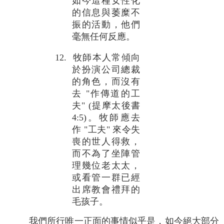
如今這種女性化
的信息與萎糜不
振的活動，他們
毫無任何反應。
12. 牧師本人常傾向
於扮演公司總裁
的角色，而沒有
去 "作傳道的工
夫" (提摩太後書
4:5)。牧師應去
作 "工夫" 來令失
喪的世人得救，
而不為了坐陣管
理幾位老太太，
或看管一群已經
出席教會禮拜的
毛孩子。
我們所行唯一正面的事情似乎是，如今絕大部分