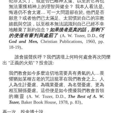
犯罪太久了、或是否已離神太遠、以至於它再也
無法重獲精神上的理智與健全？ 我本人看法是,
悔過仍不會太遲… 可一大問題卻在於, 他們是否
願意？或者他們已太滿足、太習慣於自己的宗教
嬉戲與空談，以至根本無法認識到自己已經不幸
地離棄了新約信念？
如果後者是真的話，那剩下
的便僅有審判與處罰了
(A. W. Tozer, D.D.,
Of
God and Men,
Christian Publications, 1960, pp.
18-19)。
誰會揚聲疾呼？我們講壇上何時何處會再次閃爍
出 "正義的火焰"？投舍說:
我們教會如今多麼迫切地需要具有勇氣的人…畏
懼猶如某種古老的咒詛籠罩在我們教會之上。人
人為生計憂慮、為職業憂慮、為名聲憂慮、更為
相互關係憂慮。這些便是如今攪擾我們教會首領
的幽靈 (A. W. Tozer, D.D.,
The Best of A. W.
Tozer,
Baker Book House, 1978, p. 83)。
再一次，投舍博士說，