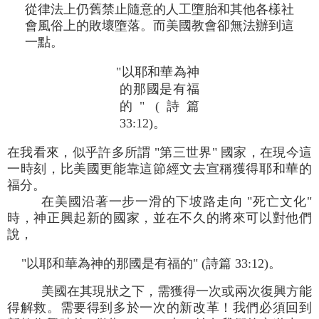
從律法上仍舊禁止隨意的人工墮胎和其他各樣社
會風俗上的敗壞墮落。而美國教會卻無法辦到這
一點。
"以耶和華為神
的那國是有福
的" (詩篇
33:12)。
在我看來，似乎許多所謂 "第三世界" 國家，在現今這
一時刻，比美國更能靠這節經文去宣稱獲得耶和華的
福分。
在美國沿著一步一滑的下坡路走向 "死亡文化"
時，神正興起新的國家，並在不久的將來可以對他們
說，
"以耶和華為神的那國是有福的" (詩篇 33:12)。
美國在其現狀之下，需獲得一次或兩次復興方能
得解救。需要得到多於一次的新改革！我們必須回到