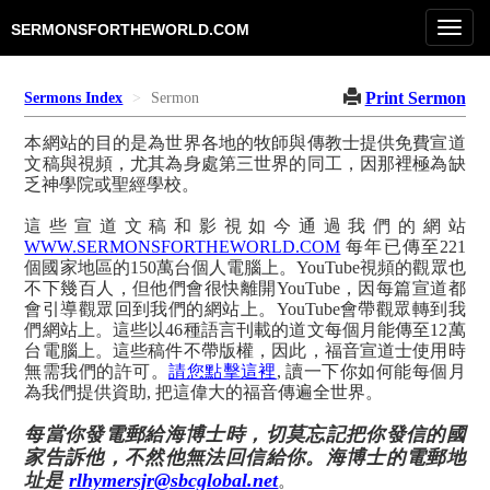
Toggl
SERMONSFORTHEWORLD.COM
navig
Print Sermon
Sermons Index
Sermon
本網站的目的是為世界各地的牧師與傳教士提供免費宣道
文稿與視頻，尤其為身處第三世界的同工，因那裡極為缺
乏神學院或聖經學校。
這些宣道文稿和影視如今通過我們的網站
WWW.SERMONSFORTHEWORLD.COM
每年已傳至221
個國家地區的150萬台個人電腦上。YouTube視頻的觀眾也
不下幾百人，但他們會很快離開YouTube，因每篇宣道都
會引導觀眾回到我們的網站上。YouTube會帶觀眾轉到我
們網站上。這些以46種語言刊載的道文每個月能傳至12萬
台電腦上。這些稿件不帶版權，因此，福音宣道士使用時
無需我們的許可。
請您點擊這裡
, 讀一下你如何能每個月
為我們提供資助, 把這偉大的福音傳遍全世界。
每當你發電郵給海博士時，切莫忘記把你發信的國
家告訴他，不然他無法回信給你。海博士的電郵地
址是
rlhymersjr@sbcglobal.net
。