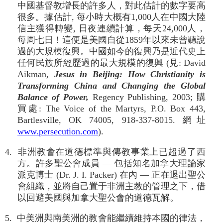
中國基督教增長的許多人，對此估計的數字要高
很多。據估計, 每小時大概有1,000人在中國大陸
信主獲得轉變, 日夜連續計算，每天24,000人，
每周七日！這便是美國自從1859年以來未曾聽說
過的大規模復興。中國如今的復興乃是近代史上
任何民族所經歷過的最大規模的復興 (見: David
Aikman,
Jesus in Beijing: How Christianity is
Transforming China and Changing the Global
Balance of Power,
Regency Publishing, 2003; 購
買處: The Voice of the Martyrs, P.O. Box 443,
Bartlesville, OK 74005, 918-337-8015. 網址
www.persecution.com
).
4. 非洲教會在道德標準與傳教事業上已超過了西
方。許多聖公會成員 — 包括知名加拿大理論家
派克博士 (Dr. J. I. Packer) 在內 — 正在退出聖公
會組織，並將自己置于非洲主教的管理之下，借
以回避美國與加拿大聖公會的道德瓦解。
5. 中美洲與南美洲的教會能繼續維持本國的律法，