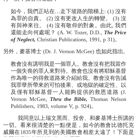
如今，我們正站在…走下坡路的階梯上: (1) 沒有
為罪的自責。 (2) 沒有更改人生的轉變。 (3) 沒
有與神來往。 (4) 沒有敬仰的對象。由此, 我們
還能走向何處呢？ (A. W. Tozer, D.D.,
The Price
of Neglect,
Christian Publications, 1991, p 31)。
另外，麥基博士 (Dr. J. Vernon McGee) 也如此指出,
教會沒有講明我是一個罪人。教會沒有把我當作
一個失喪的罪人來對待。教會也沒有將耶穌基督
作為唯一的得救道路來介紹給我。教會沒有告誡
我罪孽所帶來的可怕後果、或地獄的確定性、以
及僅有耶穌基督一人能夠提供的救恩道路 (J.
Vernon McGee,
Thru the Bible,
Thomas Nelson
Publishers, 1983, volume V, p. 924)。
我同意以上瑞文黑而、投舍、和麥基博士所講的
一切。看來很清楚的一點便是，如今的教會比德托克
威爾在1835年所見到的美國教會相差太遠了！下面是