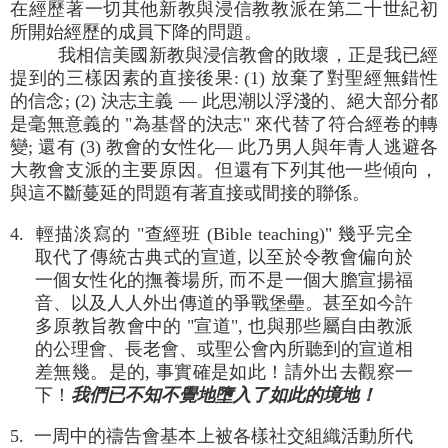
在經歷著一切其他新教與浸信教教派在第二十世紀初
所開始經歷的成員下降的問題。
我相信美國新教與浸信教會的敗壞，正是我已經
提到的三樣因素的直接後果: (1) 放棄了對聖經無錯性
的信念; (2) 決志主義 — 此思潮以浮淺的、絕大部分都
是毫無意義的 "為基督的決志" 來代替了符合經卷的轉
變; 還有 (3) 教會的女性化— 此乃男人與年青人逃避各
大教會支派的主要原因。但還有下列其他一些傾向，
與這不斷蔓延的問題有著直接或間接的聯係。
4. 輕描淡寫的 "查經班 (Bible teaching)" 幾乎完全
取代了傳統古典式的宣道, 以至於令教會偏向於
一個女性化的撫養場所, 而不是一個大膽宣揚福
音、以及人人外出傳道的爭戰堡壘。甚至如今許
多原教旨教會中的 "宣道", 也與那些屬自由教派
的公理會、長老會、或聖公會內所聽到的宣道相
差無幾。是的, 事實確是如此！請外出去觀察一
下！
我們已不知不覺地墮入了如此的境地！
5. 一周中的禱告會基本上被各樣社交組織活動所代