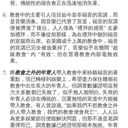
替。傳統性的禱告會正在迅速地消失著。
6. 教會中的主要引人項目如今並非福音的宣講，而
是音樂演奏。因音樂已代替了宣道，福音的宣講
便被擠進了後台。人人僅為 "禮拜的感受" 去參
加禮拜，而不像從前那樣，為在禮拜中聽到福音
的宣揚而出席。在美國成千上萬的教會中，福音
的宣講已完全被放棄掉了。音樂似乎在幾間 "超
級教會" 內 "有效", 但在普通教會內卻毫無效
果。
7. 將
教會之外的年青人
帶入教會中來聆聽福音的著
重點，現已轉移到娛樂上，希望盡力保住幾個在
教會中出生長大的年青人。但調查數據證明這努
力大多數都已失敗了。似乎無人能明白, 失喪的
年青人必須在傳統的、沉重無情的宣道中方能被
帶入教會。有人曾說過, "如果我們不把教會之外
的人帶入教會，我們的教會便會死亡"。人人以
為更多娛樂節目便能解決問題，但那不過是老調
重彈而已。調查數據已經證明那根本無效。年青