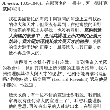
America,
1835-1840)。在那著名的一書中，阿．德托克
威爾寫到，
我在美國繁忙的海港中與寬闊的河流上去尋找她
的偉大和天才，但我沒有尋到；在她富饒的田野
與無際的平原上去尋找，也沒有尋到。
直到我進
入美國的教會中，見到其講壇上所閃爍的正義火
焰時，我方開始理解其偉大與天才的秘密
。美國
的偉大源于她的正義；一旦美國失去其正義，她
便不再是偉大的。
這段引言令我心裡直打冷戰。"直到我進入美國
的教會中，見到其講壇上所閃爍的正義火焰時，我方
開始理解其偉大與天才的秘密"。他如今能再講出這話
嗎? 列奧納德．瑞文黑而 (Leonard Ravenhill) 認為他是
不能的。他說道，
幾天以前，有一位不錯的宣道士對我說, "我們國
家再沒有任何偉大的宣道士了"。我想我能理解
他的意思: 再沒有出眾的人能站出來，在聖靈引