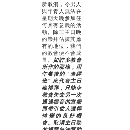
所取消，令男人
與年青人無法在
星期天晚參加任
何具有意義的活
動。除非主日晚
的崇拜佔據其應
有的地位，我們
的教會便不會成
長。
如許多教會
所作的那樣，用
午餐後的 "查經
班" 來代替主日
晚禮拜，只能令
教會失去另一次
通過福音的宣揚
而帶引世人獲得
轉變的良好機
會。取消主日晚
的禮拜無法幫助