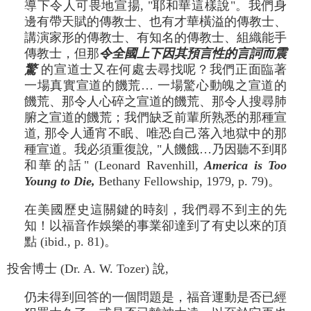
導下令人可畏地宣揚, "耶和華這樣說"。我們身
邊有帶天賦的傳教士、也有才華橫溢的傳教士、
講演家形的傳教士、有知名的傳教士、組織能手
傳教士，但那
令全國上下因其預言性的言詞而震
驚
的宣道士又在何處去尋找呢？我們正面臨著
一場真實宣道的饑荒… 一場驚心動魄之宣道的
饑荒、那令人心碎之宣道的饑荒、那令人搜尋肺
腑之宣道的饑荒；我們缺乏前輩所熟悉的那種宣
道, 那令人通宵不眠、唯恐自己落入地獄中的那
種宣道。我必須重復說, "人饑餓…乃因聽不到耶
和華的話" (Leonard Ravenhill,
America is Too
Young to Die,
Bethany Fellowship, 1979, p. 79)。
在美國歷史這關鍵的時刻，我們尋不到主的先
知！以福音作娛樂的事業卻達到了有史以來的頂
點 (ibid., p. 81)。
投舍博士 (Dr. A. W. Tozer) 說,
仍未得到回答的一個問題是，福音運動是否已經