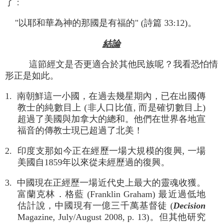
了﹕
"以耶和華為神的那國是有福的" (詩篇 33:12)。
結論
這節經文是否更適合於其他民族呢？我看恐怕情
形正是如此。
1. 南朝鮮這一小國，在過去幾星期內，已在出國傳
教士的純數目上 (非人口比值, 而是確切數目上)
超過了美國與加拿大的總和。他們在世界各地宣
福音的傳教士現已超過了北美！
2. 印度支那如今正在經歷一場大規模的復興, 一場
美國自1859年以來從未經歷過的復興。
3. 中國現在正經歷一場近代史上最大的靈魂收獲。
富蘭克林．格藍 (Franklin Graham) 最近過低地
估計說，中國現有一億三千萬基督徒 (
Decision
Magazine, July/August 2008, p. 13)。但其他研究