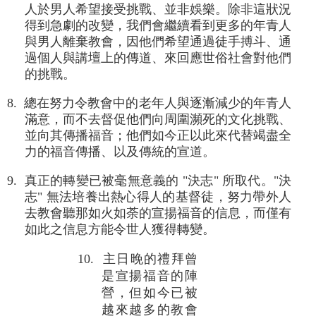
人於男人希望接受挑戰、並非娛樂。除非這狀況
得到急劇的改變，我們會繼續看到更多的年青人
與男人離棄教會，因他們希望通過徒手搏斗、通
過個人與講壇上的傳道、來回應世俗社會對他們
的挑戰。
8. 總在努力令教會中的老年人與逐漸減少的年青人
滿意，而不去督促他們向周圍瀕死的文化挑戰、
並向其傳播福音；他們如今正以此來代替竭盡全
力的福音傳播、以及傳統的宣道。
9. 真正的轉變已被毫無意義的 "決志" 所取代。"決
志" 無法培養出熱心得人的基督徒，努力帶外人
去教會聽那如火如荼的宣揚福音的信息，而僅有
如此之信息方能令世人獲得轉變。
10. 主日晚的禮拜曾
是宣揚福音的陣
營，但如今已被
越來越多的教會