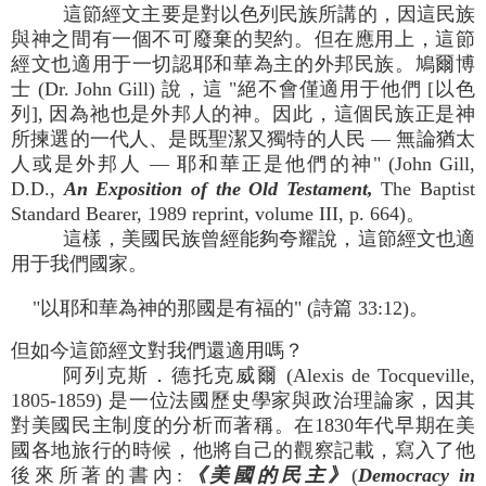
這節經文主要是對以色列民族所講的，因這民族
與神之間有一個不可廢棄的契約。但在應用上，這節
經文也適用于一切認耶和華為主的外邦民族。鳩爾博
士 (Dr. John Gill) 說，這 "絕不會僅適用于他們 [以色
列], 因為祂也是外邦人的神。因此，這個民族正是神
所揀選的一代人、是既聖潔又獨特的人民 — 無論猶太
人或是外邦人 — 耶和華正是他們的神" (John Gill,
D.D.,
An Exposition of the Old Testament,
The Baptist
Standard Bearer, 1989 reprint, volume III, p. 664)。
這樣，美國民族曾經能夠夸耀說，這節經文也適
用于我們國家。
"以耶和華為神的那國是有福的" (詩篇 33:12)。
但如今這節經文對我們還適用嗎？
阿列克斯．德托克威爾 (Alexis de Tocqueville,
1805-1859) 是一位法國歷史學家與政治理論家，因其
對美國民主制度的分析而著稱。在1830年代早期在美
國各地旅行的時候，他將自己的觀察記載，寫入了他
後來所著的書內:
《美國的民主》
(
Democracy in