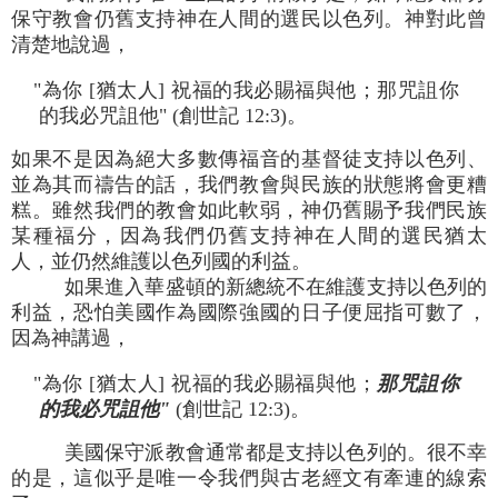
保守教會仍舊支持神在人間的選民以色列。神對此曾
清楚地說過，
"為你 [猶太人] 祝福的我必賜福與他；那咒詛你
的我必咒詛他" (創世記 12:3)。
如果不是因為絕大多數傳福音的基督徒支持以色列、
並為其而禱告的話，我們教會與民族的狀態將會更糟
糕。雖然我們的教會如此軟弱，神仍舊賜予我們民族
某種福分，因為我們仍舊支持神在人間的選民猶太
人，並仍然維護以色列國的利益。
如果進入華盛頓的新總統不在維護支持以色列的
利益，恐怕美國作為國際強國的日子便屈指可數了，
因為神講過，
"為你 [猶太人] 祝福的我必賜福與他；
那咒詛你
的我必咒詛他"
(創世記 12:3)。
美國保守派教會通常都是支持以色列的。很不幸
的是，這似乎是唯一令我們與古老經文有牽連的線索