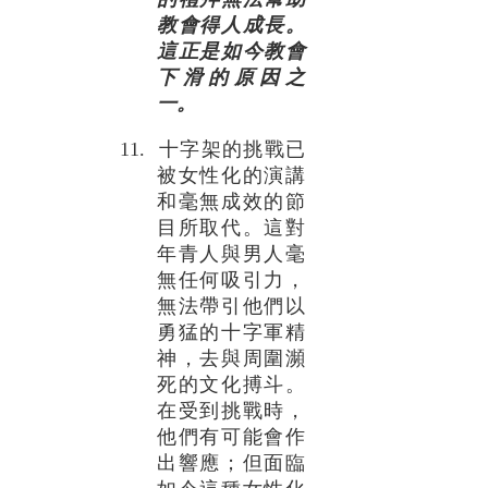
教會得人成長。
這正是如今教會
下滑的原因之
一。
11. 十字架的挑戰已
被女性化的演講
和毫無成效的節
目所取代。這對
年青人與男人毫
無任何吸引力，
無法帶引他們以
勇猛的十字軍精
神，去與周圍瀕
死的文化搏斗。
在受到挑戰時，
他們有可能會作
出響應；但面臨