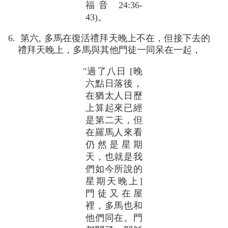
福音 24:36-
43)。
6. 第六, 多馬在復活禮拜天晚上不在，但接下去的
禮拜天晚上，多馬與其他門徒一同呆在一起，
"過了八日 [晚
六點日落後，
在猶太人日歷
上算起來已經
是第二天，但
在羅馬人來看
仍然是星期
天，也就是我
們如今所說的
星期天晚上]
門徒又在屋
裡，多馬也和
他們同在。門