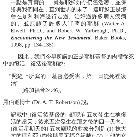
一點是真實的 — 就是耶穌如今仍舊活著，並保
證與我們同在，直到世界的末了…這耶穌正是那
曾在加利利海邊行走過、治好過許多病人疾病
的、並原諒了許多人罪孽的耶穌 (Walter A.
Elwell, Ph.D., and Robert W. Yarbrough, Ph.D.,
Encountering the New Testament,
Baker Books,
1998, pp. 134-135)。
因此，我們今早所講的正是耶穌基督的肉體從死
中的復活。復活後耶穌說:
"照經上所寫的，基督必受害，第三日從死裡復
活"
(路加福音24:46)。
羅伯遜博士 (Dr. A. T. Robertson) 說,
記載中 [復活後基督的] 顯現有五次發生在祂復
活的當天；後來五次發生在那之後的四十天內。
[復活星期天的] 五次顯現的對象分別是 (1) 抹大
拉的瑪利亞 (約翰與馬可福音記載); (2) 其他的女