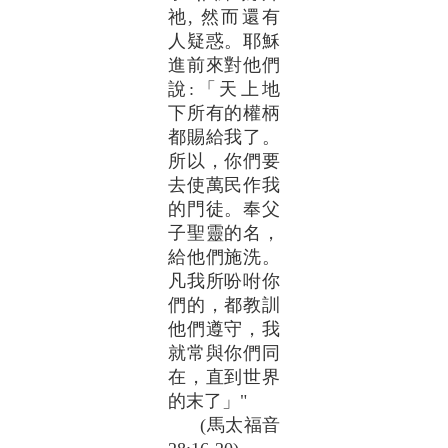
祂, 然而還有
人疑惑。耶穌
進前來對他們
說:「天上地
下所有的權柄
都賜給我了。
所以，你們要
去使萬民作我
的門徒。奉父
子聖靈的名，
給他們施洗。
凡我所吩咐你
們的，都教訓
他們遵守，我
就常與你們同
在，直到世界
的末了」"
(馬太福音