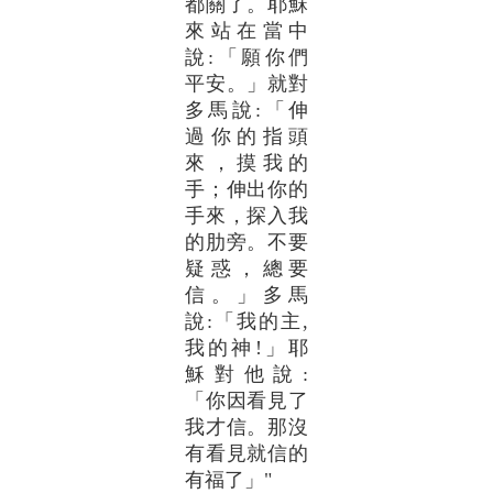
都關了。耶穌
來站在當中
說:「願你們
平安。」就對
多馬說:「伸
過你的指頭
來，摸我的
手；伸出你的
手來，探入我
的肋旁。不要
疑惑，總要
信。」多馬
說:「我的主,
我的神!」耶
穌對他說:
「你因看見了
我才信。那沒
有看見就信的
有福了」"