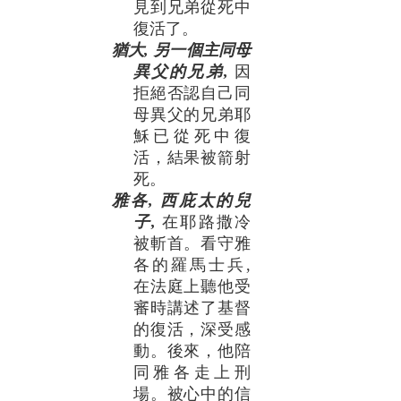
見到兄弟從死中
復活了。
猶大, 另一個主同母
異父的兄弟,
因
拒絕否認自己同
母異父的兄弟耶
穌已從死中復
活，結果被箭射
死。
雅各, 西庇太的兒
子,
在耶路撒冷
被斬首。看守雅
各的羅馬士兵,
在法庭上聽他受
審時講述了基督
的復活，深受感
動。後來，他陪
同雅各走上刑
場。被心中的信