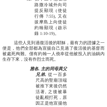
路撒冷城外向司
提反顯現 (使徒
行傳 7:55), 又在
拔摩島上向使徒
約翰顯現 (啟示
錄 1:10-19)。
這些人見到過復活後的耶穌，最有力的證據之一
便是，他們全部都為宣揚自己見過了復活後的基督而
被處死殉難。僅有約翰一人僥幸從他被投入的油鍋內
生存下來，沒有作烈士而死。
雅各, 主的同母異父
兄弟,
從一百多
尺高的聖廟頂端
被推下來後仍然
活著, 之後被暴
徒亂棍打死，原
因正是他宣揚他