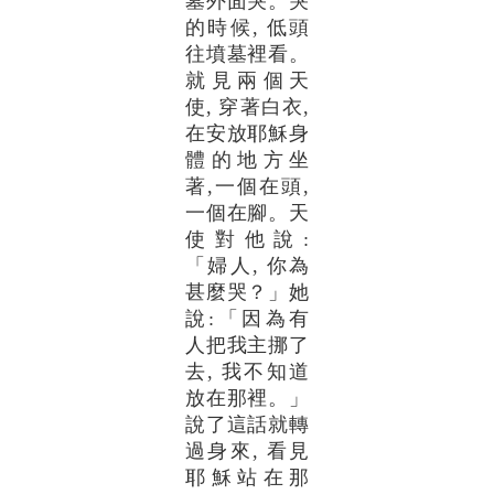
墓外面哭。哭
的時候, 低頭
往墳墓裡看。
就見兩個天
使, 穿著白衣,
在安放耶穌身
體的地方坐
著,一個在頭,
一個在腳。天
使對他說:
「婦人, 你為
甚麼哭？」她
說:「因為有
人把我主挪了
去, 我不知道
放在那裡。」
說了這話就轉
過身來, 看見
耶穌站在那