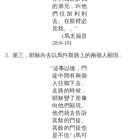
的弟兄，叫他
們往加利利
去。在那裡必
見我。」"
(馬太福音
28:8-10)
3. 第三，耶穌向去以馬忤斯路上的兩個人顯現﹕
"這事以後，門
徒中間有兩個
人往鄉下去。
走路的時候，
耶穌變了形像
向他們顯現。
他們就去告訴
其餘的門徒。
其餘的門徒也
是不信" (馬可