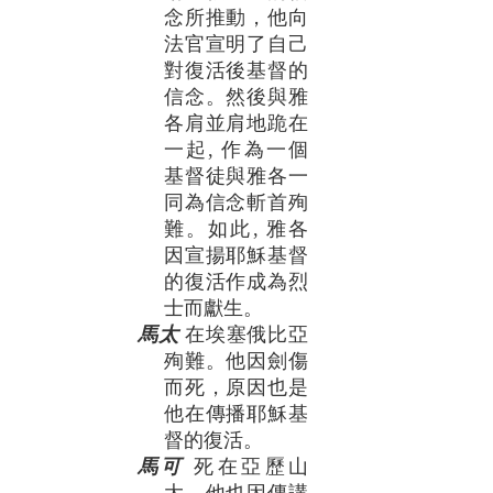
念所推動，他向
法官宣明了自己
對復活後基督的
信念。然後與雅
各肩並肩地跪在
一起, 作為一個
基督徒與雅各一
同為信念斬首殉
難。如此, 雅各
因宣揚耶穌基督
的復活作成為烈
士而獻生。
馬太
在埃塞俄比亞
殉難。他因劍傷
而死，原因也是
他在傳播耶穌基
督的復活。
馬可
死在亞歷山