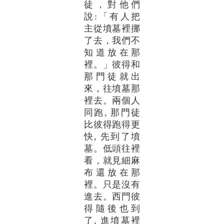
徒，對他們
說:「有人把
主從墳墓裡挪
了去，我們不
知道放在那
裡。」彼得和
那門徒就出
來，往墳墓那
裡去。兩個人
同跑, 那門徒
比彼得跑得更
快, 先到了墳
墓。低頭往裡
看，就見細麻
布還放在那
裡。只是沒有
進去。西門彼
得隨後也到
了, 進墳墓裡