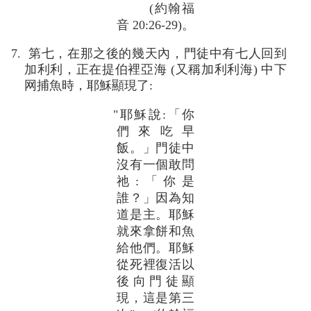
(約翰福
音 20:26-29)。
7. 第七，在那之後的幾天內，門徒中有七人回到
加利利，正在提伯裡亞海 (又稱加利利海) 中下
网捕魚時，耶穌顯現了:
"耶穌說:「你
們來吃早
飯。」門徒中
沒有一個敢問
祂:「你是
誰？」因為知
道是主。耶穌
就來拿餅和魚
給他們。耶穌
從死裡復活以
後向門徒顯
現，這是第三