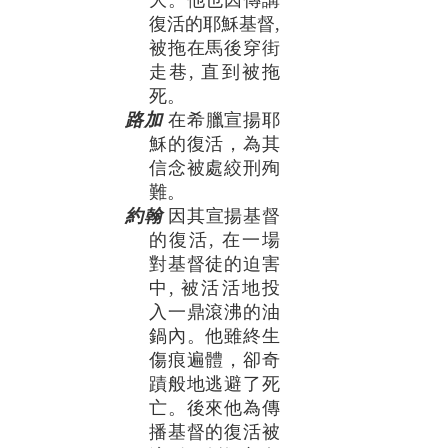
大。他也因傳講
復活的耶穌基督,
被拖在馬後穿街
走巷, 直到被拖
死。
路加
在希臘宣揚耶
穌的復活，為其
信念被處絞刑殉
難。
約翰
因其宣揚基督
的復活, 在一場
對基督徒的迫害
中, 被活活地投
入一鼎滾沸的油
鍋內。他雖終生
傷痕遍體，卻奇
蹟般地逃避了死
亡。後來他為傳
播基督的復活被