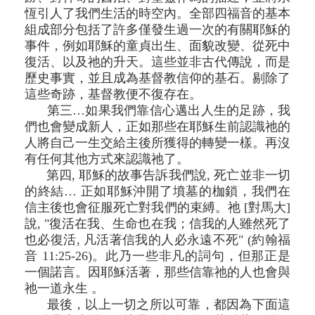
恆引人了我們生活的時空內。全部四福音的基本
組成部分包括了許多僅發生過一次的有關耶穌的
事件，例如耶穌的童貞出生、面貌改變、從死中
復活、以及祂的升天。這些並非古代傳說，而是
歷史事實，並且成為基督教信仰的基石。剔除了
這些奇跡，基督教便不復存在。
第三…如果我們靠信心邁出人生的足跡，我
們也會變成新人，正如那些在耶穌生前認識祂的
人將自己一生交給主後所獲得的轉變一樣。再沒
有任何其他方式來認識祂了。
第四, 耶穌的故事告訴我們說, 死亡並非一切
的終結… 正如耶穌沖開了墳墓的枷鎖，我們在
信主後也會征服死亡對我們的束縛。祂 [對馬大]
說, "復活在我、生命也在我；信我的人雖然死了
也必復活, 凡活著信我的人必永遠不死" (約翰福
音 11:25-26)。此乃一些非凡的詞句，但那正是
一個諾言。因耶穌活著，那些信靠祂的人也會與
祂一道永生 。
最後，以上一切之所以可靠，都因為下面這