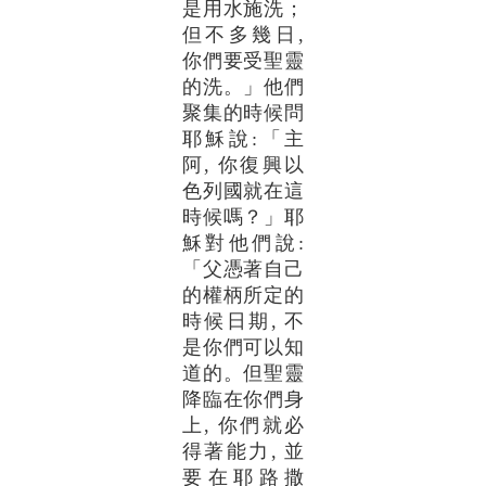
是用水施洗；
但不多幾日,
你們要受聖靈
的洗。」他們
聚集的時候問
耶穌說:「主
阿, 你復興以
色列國就在這
時候嗎？」耶
穌對他們說:
「父憑著自己
的權柄所定的
時候日期, 不
是你們可以知
道的。但聖靈
降臨在你們身
上, 你們就必
得著能力, 並
要在耶路撒