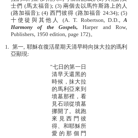
士們 (馬太福音); (3) 兩個去以馬忤斯路上的人
(路加福音); (4) 西門彼得 (路加福音 24:34); (5)
十使徒與其他人 (A. T. Robertson, D.D.,
A
Harmony of the Gospels,
Harper and Row,
Publishers, 1950 edition, page 172)。
1. 第一, 耶穌在復活星期天清早時向抹大拉的瑪利
亞顯現:
"七日的第一日
清早天還黑的
時候，抹大拉
的馬利亞來到
墳墓那裡，看
見石頭從墳墓
挪開了。就跑
來見西門彼
得、和耶穌所
愛的那個門