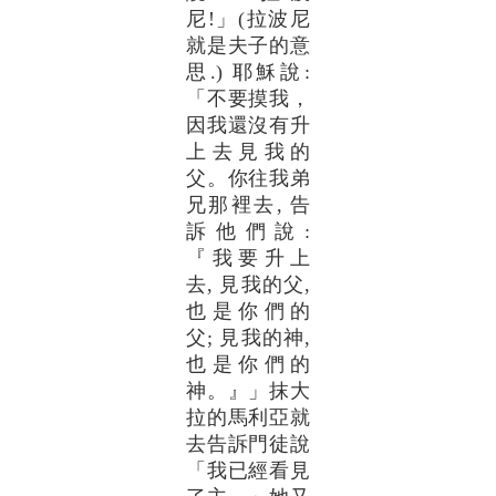
尼!」(拉波尼
就是夫子的意
思.) 耶穌說:
「不要摸我，
因我還沒有升
上去見我的
父。你往我弟
兄那裡去, 告
訴他們說:
『我要升上
去, 見我的父,
也是你們的
父; 見我的神,
也是你們的
神。』」抹大
拉的馬利亞就
去告訴門徒說
「我已經看見