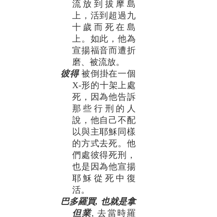
流放到拔摩島
上，活到超過九
十歲而死在島
上。如此，他為
宣揚福音而遭折
磨、被流放。
彼得
被倒掛在一個
X-形的十架上處
死，因為他告訴
那些行刑的人
說，他自己不配
以與主耶穌同樣
的方式去死。他
們處彼得死刑，
也是因為他宣揚
耶穌從死中復
活。
巴多羅買, 也就是拿
但業
, 去當時羅