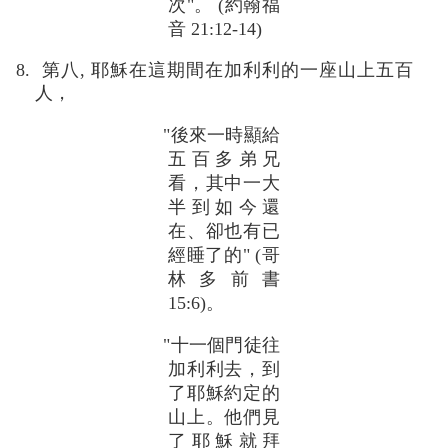
次"。 (約翰福
音 21:12-14)
8. 第八, 耶穌在這期間在加利利的一座山上五百
人，
"後來一時顯給
五百多弟兄
看，其中一大
半到如今還
在、卻也有已
經睡了的" (哥
林多前書
15:6)。
"十一個門徒往
加利利去，到
了耶穌約定的
山上。他們見
了耶穌就拜