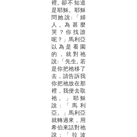
裡, 卻不知道
是耶穌。耶穌
問她說:「婦
人, 為甚麼
哭？你找誰
呢？」馬利亞
以為是看園
的，就對祂
說:「先生, 若
是你把祂移了
去，請告訴我
你把祂放在那
裡，我便去取
祂。」耶穌
說:「馬利
亞。」馬利亞
就轉過來，用
希伯來話對祂
說:「拉波