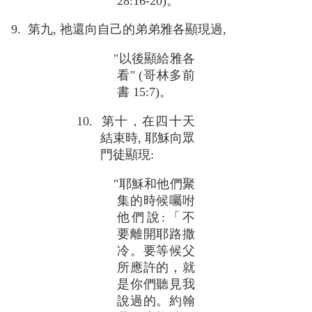
28:16-20)。
9. 第九, 祂還向自己的弟弟雅各顯現過,
"以後顯給雅各
看" (哥林多前
書 15:7)。
10. 第十，在四十天
結束時, 耶穌向眾
門徒顯現:
"耶穌和他們聚
集的時候囑咐
他們說:「不
要離開耶路撒
冷。要等候父
所應許的，就
是你們聽見我
說過的。約翰