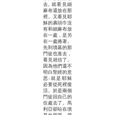
去, 就看見細
麻布還放在那
裡。又看見耶
穌的裹頭巾沒
有和細麻布放
在一處，是另
在一處捲著。
先到墳墓的那
門徒也進去，
看見就信了。
因為他們還不
明白聖經的意
思:就是耶穌
必要從死裡復
活。於是兩個
門徒回自己的
住處去了。馬
利亞卻站在墳