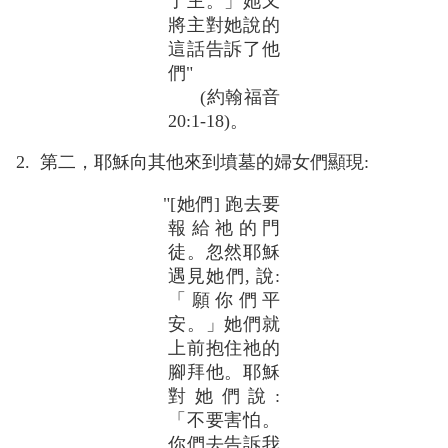
了主。」她又
將主對她說的
這話告訴了他
們"
(約翰福音
20:1-18)。
2. 第二，耶穌向其他來到墳墓的婦女們顯現:
"[她們] 跑去要
報給祂的門
徒。忽然耶穌
遇見她們, 說:
「願你們平
安。」她們就
上前抱住祂的
腳拜他。耶穌
對她們說:
「不要害怕。
你們去告訴我