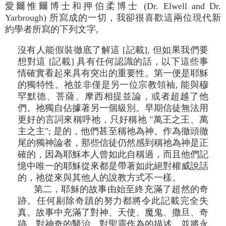
愛爾惟爾博士和押伯柔博士 (Dr. Elwell and Dr.
Yarbrough) 所寫成的一切，我卻很喜歡這兩位現代新
約學者所寫的下列文字,
沒有人能假裝徹底了解這 [記載], 但如果我們要
想對這 [記載] 具有任何認識的話，以下這些事
情確實看起來具有突出的重要性。第一便是耶穌
的獨特性。祂並非僅是另一位宗教領袖, 能與穆
罕默德、菩薩、摩西相提並論，或者超越了他
們。祂獨自佔據著另一個級別。早期信徒無法用
更好的言詞來稱呼祂，只好稱祂 "萬王之王、萬
主之主"; 是的，他們甚至稱祂為神。作為徹頭徹
尾的獨神論者，那些信徒仍然感到稱祂為神是正
確的，因為耶穌本人曾如此自稱過，而且他們記
憶中唯一的耶穌從來都是帶著如此絕對權威說話
的，祂從來與其他人的說教方式不一樣。
第二，耶穌的故事由始至終充滿了超然的奇
跡。任何剔除奇蹟的努力都將令此記載完全失
真。故事中充滿了對神、天使、魔鬼、撒旦、奇
跡、對神奇的醫治、對聖靈作為的描述，並將永