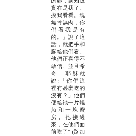
的腳，就知道
實在是我了。
摸我看看。魂
無骨無肉，你
們看我是有
的。」說了這
話，就把手和
腳給他們看。
他們正喜得不
敢信、並且希
奇，耶穌就
說:「你們這
裡有甚麼吃的
沒有？」他們
便給祂一片燒
魚和一塊蜜
房。祂接過
來，在他們面
前吃了" (路加