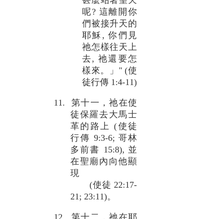
甚麼站著望天
呢? 這離開你
們被接升天的
耶穌, 你們見
祂怎樣往天上
去, 祂還要怎
樣來。」" (使
徒行傳 1:4-11)
11. 第十一，祂在使
徒保羅去大馬士
革的路上 (使徒
行傳 9:3-6; 哥林
多前書 15:8), 並
在聖廟內向他顯
現
(使徒 22:17-
21; 23:11)。
12. 第十二，祂在耶