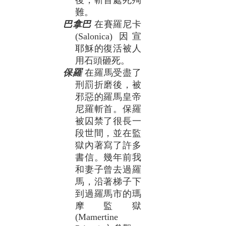
後，斬首處死殉
難。
巴拿巴
在賽羅尼卡
(Salonica) 因宣
耶穌的復活被人
用石頭砸死。
保羅
在羅馬受盡了
刑罰折磨後，被
邪惡的羅馬皇帝
尼羅斬首。保羅
被囚禁了很長一
段世間，並在監
獄內著寫了許多
書信。幾年前我
和妻子曾去過羅
馬，沿著梯子下
到過羅馬市的瑪
摩監獄
(Mamertine