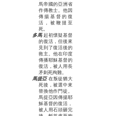
馬帝國的亞洲省
作傳教士。他因
傳揚基督的復
活，被鞭撻至
死。
多馬
起初懷疑基督
的復活，但後來
見到了復活後的
救主。他在印度
傳播耶穌基督的
復活，被人用長
矛刺死殉難。
馬提亞
在叛徒猶大
死後，被選中來
替換他作門徒。
馬提亞因傳揚耶
穌基督的復活，
被人用石頭砸完