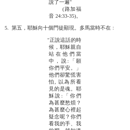
說了一遍"
(路加福
音 24:33-35)。
5. 第五，耶穌向十個門徒顯現。多馬當時不在﹕
"正說這話的時
候，耶穌親自
站在他們當
中，說:「願
你們平安。」
他們卻驚慌害
怕, 以為所看
見的是魂。耶
穌說:「你們
為甚麼愁煩？
為甚麼心裡起
疑念呢？你們
看我的手、我