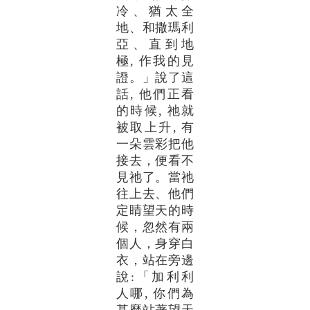
冷、猶太全
地、和撒瑪利
亞、直到地
極, 作我的見
證。」說了這
話, 他們正看
的時候, 祂就
被取上升, 有
一朵雲彩把他
接去，便看不
見祂了。當祂
往上去、他們
定睛望天的時
候，忽然有兩
個人，身穿白
衣，站在旁邊
說:「加利利
人哪, 你們為