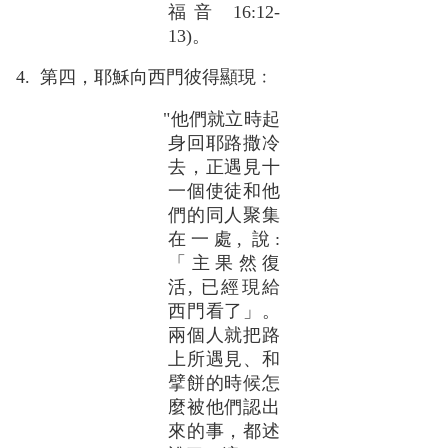
福音 16:12-
13)。
4. 第四，耶穌向西門彼得顯現﹕
"他們就立時起
身回耶路撒冷
去，正遇見十
一個使徒和他
們的同人聚集
在一處, 說:
「主果然復
活, 已經現給
西門看了」。
兩個人就把路
上所遇見、和
擘餅的時候怎
麼被他們認出
來的事，都述