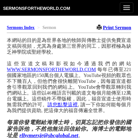
Toggl
SERMONSFORTHEWORLD.COM
navig
Print Sermon
Sermons Index
Sermon
本網站的目的是為世界各地的牧師與傳教士提供免費宣道
文稿與視頻，尤其為身處第三世界的同工，因那裡極為缺
乏神學院或聖經學校。
這些宣道文稿和影視如今通過我們的網站
WWW.SERMONSFORTHEWORLD.COM
每年已傳至221
個國家地區的150萬台個人電腦上。YouTube視頻的觀眾也
不下幾百人，但他們會很快離開YouTube，因每篇宣道都
會引導觀眾回到我們的網站上。YouTube會帶觀眾轉到我
們網站上。這些以46種語言刊載的道文每個月能傳至12萬
台電腦上。這些稿件不帶版權，因此，福音宣道士使用時
無需我們的許可。
請您點擊這裡
, 讀一下你如何能每個月
為我們提供資助, 把這偉大的福音傳遍全世界。
每當你發電郵給海博士時，切莫忘記把你發信的國
家告訴他，不然他無法回信給你。海博士的電郵地
址是
rlhymersjr@sbcglobal.net
。