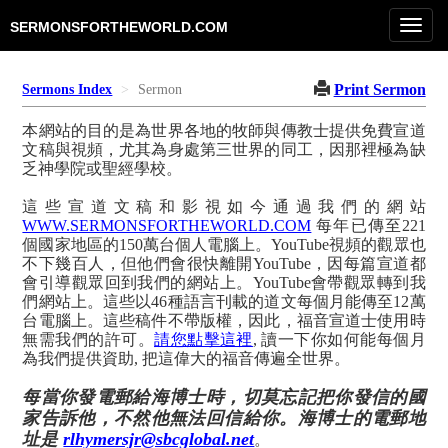
Toggl
SERMONSFORTHEWORLD.COM
navig
Print Sermon
Sermons Index
Sermon
本網站的目的是為世界各地的牧師與傳教士提供免費宣道
文稿與視頻，尤其為身處第三世界的同工，因那裡極為缺
乏神學院或聖經學校。
這些宣道文稿和影視如今通過我們的網站
WWW.SERMONSFORTHEWORLD.COM
每年已傳至221
個國家地區的150萬台個人電腦上。YouTube視頻的觀眾也
不下幾百人，但他們會很快離開YouTube，因每篇宣道都
會引導觀眾回到我們的網站上。YouTube會帶觀眾轉到我
們網站上。這些以46種語言刊載的道文每個月能傳至12萬
台電腦上。這些稿件不帶版權，因此，福音宣道士使用時
無需我們的許可。
請您點擊這裡
, 讀一下你如何能每個月
為我們提供資助, 把這偉大的福音傳遍全世界。
每當你發電郵給海博士時，切莫忘記把你發信的國
家告訴他，不然他無法回信給你。海博士的電郵地
址是
rlhymersjr@sbcglobal.net
。