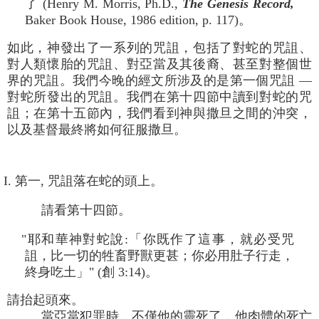
了 (Henry M. Morris, Ph.D.,
The Genesis Record,
Baker Book House, 1986 edition, p. 117)。
如此，神發出了一系列的咒詛，包括了對蛇的咒詛、
對人類懷胎的咒詛、對亞當及其後裔、甚至對整個世
界的咒詛。我們今晚的經文所涉及的是第一個咒詛 —
對蛇所發出的咒詛。我們在第十四節中讀到對蛇的咒
詛；在第十五節內，我們看到神與撒旦之間的沖突，
以及基督最終將如何征服撒旦。
I. 第一, 咒詛落在蛇的頭上。
請看第十四節。
"耶和華神對蛇說:「你既作了這事，就必受咒
詛，比一切的牲畜野獸更甚；你必用肚子行走，
終身吃土」" (創 3:14)。
請抬起頭來。
當亞當犯罪時，不僅他的靈死了，他肉體的死亡