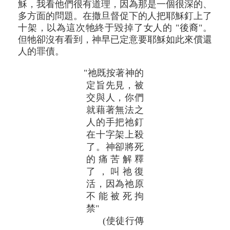
穌，我看他們很有道理，因為那是一個很深的、
多方面的問題。在撒旦督促下的人把耶穌釘上了
十架，以為這次牠終于毀掉了女人的 "後裔"。
但牠卻沒有看到，神早已定意要耶穌如此來償還
人的罪債。
"祂既按著神的
定旨先見，被
交與人，你們
就藉著無法之
人的手把祂釘
在十字架上殺
了。神卻將死
的痛苦解釋
了，叫祂復
活，因為祂原
不能被死拘
禁"
(使徒行傳