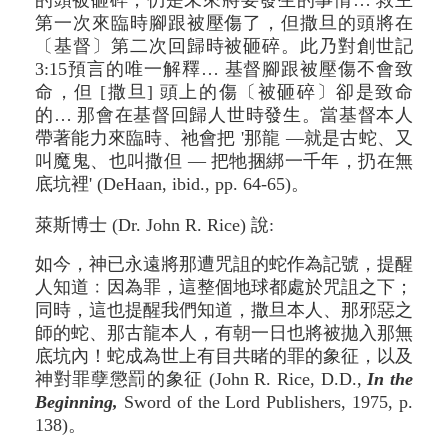
的頭被砸碎，仍是未來將要發生的事情… 救主
第一次來臨時腳跟被壓傷了，但撒旦的頭將在
〔基督〕第二次回歸時被砸碎。此乃對創世記
3:15預言的唯一解釋… 基督腳跟被壓傷不會致
命，但 [撒旦] 頭上的傷〔被砸碎〕卻是致命
的… 那會在基督回歸人世時發生。當基督本人
帶著能力來臨時、祂會把 '那龍 —就是古蛇、又
叫魔鬼、也叫撒但 — 把牠捆綁一千年，扔在無
底坑裡' (DeHaan, ibid., pp. 64-65)。
萊斯博士 (Dr. John R. Rice) 說:
如今，神已永遠將那遭咒詛的蛇作為記號，提醒
人知道﹕因為罪，這整個地球都處於咒詛之下；
同時，這也提醒我們知道，撒旦本人、那邪惡之
師的蛇、那古龍本人，有朝一日也將被拋入那無
底坑內！蛇成為世上有目共睹的罪的象征，以及
神對罪孽懲罰的象征 (John R. Rice, D.D.,
In the
Beginning,
Sword of the Lord Publishers, 1975, p.
138)。