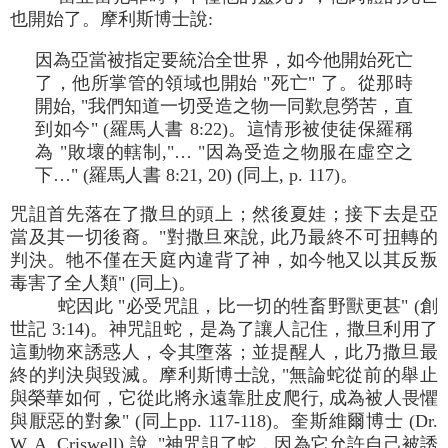
也開始了。摩利斯博士說:
因為亞當被指定要統治全世界，如今他開始死亡
了，他所掌管的領域也開始 "死亡" 了。從那時
開始, "我們知道一切受造之物一同歎息勞苦，直
到如今" (羅馬人書 8:22)。這情形被使徒保羅稱
為 "敗壞的轄制,"… "因為受造之物服在虛空之
下…" (羅馬人書 8:21, 20) (同上, p. 117)。
咒詛首先落在了撒旦的頭上；然後夏娃；接下去是亞
當及其一切後裔。"對撒旦來說, 此乃最終不可扭轉的
判決。牠不僅在天庭內違背了神，如今牠又以其反叛
毒害了全人類" (同上)。
蛇因此 "必受咒詛，比一切的牲畜野獸更甚" (創
世記 3:14)。神咒詛蛇，是為了讓人記住，撒旦利用了
這動物來誘惑人，令其墮落；並提醒人，此乃撒旦最
終的判決與毀滅。摩利斯博士說, "無論蛇從前的舉止
與榮華如何，它從此將永遠靠肚皮爬行, 成為被人畏懼
與厭惡的對象" (同上pp. 117-118)。奎斯維爾博士 (Dr.
W. A. Criswell) 說, "神咒詛了蛇，因為它允許自己被誘