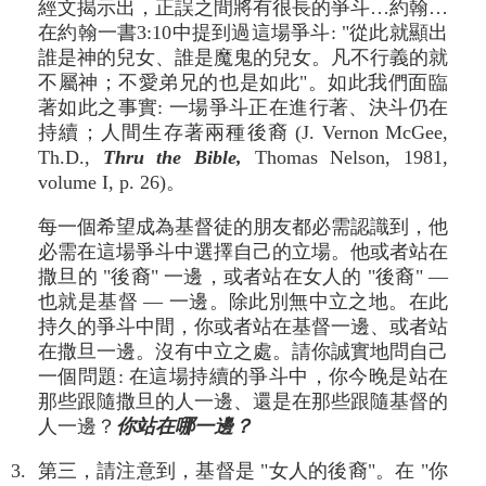
經文揭示出，正誤之間將有很長的爭斗…約翰…
在約翰一書3:10中提到過這場爭斗: "從此就顯出
誰是神的兒女、誰是魔鬼的兒女。凡不行義的就
不屬神；不愛弟兄的也是如此"。如此我們面臨
著如此之事實: 一場爭斗正在進行著、決斗仍在
持續；人間生存著兩種後裔 (J. Vernon McGee,
Th.D.,
Thru the Bible,
Thomas Nelson, 1981,
volume I, p. 26)。
每一個希望成為基督徒的朋友都必需認識到，他
必需在這場爭斗中選擇自己的立場。他或者站在
撒旦的 "後裔" 一邊，或者站在女人的 "後裔" —
也就是基督 — 一邊。除此別無中立之地。在此
持久的爭斗中間，你或者站在基督一邊、或者站
在撒旦一邊。沒有中立之處。請你誠實地問自己
一個問題: 在這場持續的爭斗中，你今晚是站在
那些跟隨撒旦的人一邊、還是在那些跟隨基督的
人一邊？
你站在哪一邊？
3. 第三，請注意到，基督是 "女人的後裔"。在 "你