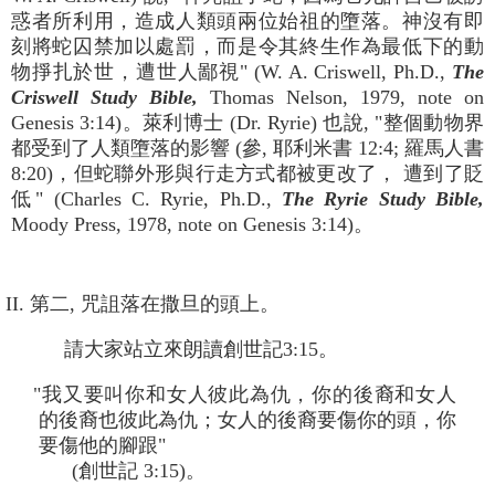
惑者所利用，造成人類頭兩位始祖的墮落。神沒有即
刻將蛇囚禁加以處罰，而是令其終生作為最低下的動
物掙扎於世，遭世人鄙視" (W. A. Criswell, Ph.D.,
The
Criswell Study Bible,
Thomas Nelson, 1979, note on
Genesis 3:14)。萊利博士 (Dr. Ryrie) 也說, "整個動物界
都受到了人類墮落的影響 (參, 耶利米書 12:4; 羅馬人書
8:20)，但蛇聯外形與行走方式都被更改了， 遭到了貶
低" (Charles C. Ryrie, Ph.D.,
The Ryrie Study Bible,
Moody Press, 1978, note on Genesis 3:14)。
II. 第二, 咒詛落在撒旦的頭上。
請大家站立來朗讀創世記3:15。
"我又要叫你和女人彼此為仇，你的後裔和女人
的後裔也彼此為仇；女人的後裔要傷你的頭，你
要傷他的腳跟"
(創世記 3:15)。