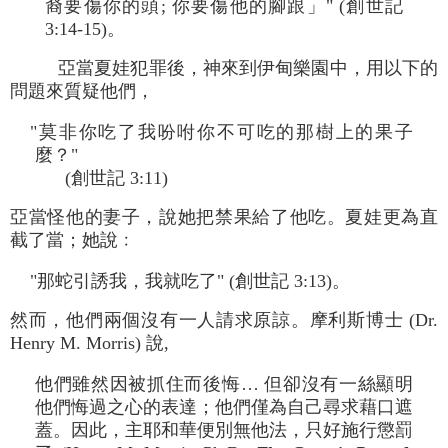
裔要傷你的頭; 你要傷他的腳跟」" (創世記
3:14-15)。
亞當夏娃犯罪後，神來到伊甸樂園中，用以下的
問題來質疑他們，
"莫非你吃了我吩咐你不可吃的那樹上的果子
麼？"
(創世記 3:11)
亞當怪他的妻子，說她把禁果給了他吃。夏娃更為直
截了當；她說﹕
"那蛇引誘我，我就吃了" (創世記 3:13)。
然而，他們兩個沒有一人請求原諒。摩利斯博士 (Dr.
Henry M. Morris) 說,
他們雖然因被抓住而後悔… 但卻沒有一絲顯明
他們悔過之心的表達；他們僅為自己尋求藉口遮
蓋。因此，主耶和華便別無他法，只好施行懲罰