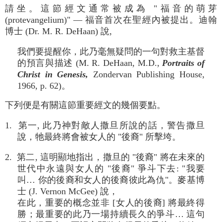
請坐。這節經文通常被成為 "福音的萌芽
(protevangelium)" — 福音首次在聖經內被提出。迪翰
博士 (Dr. M. R. DeHaan) 說,
我們要提醒你，此乃毫無疑問的一句對救主基督
的預言與描述 (M. R. DeHaan, M.D.,
Portraits of
Christ in Genesis,
Zondervan Publishing House,
1966, p. 62)。
下列便是有關這節重要經文的幾個要點。
1. 第一, 此乃神對敵人撒旦所說的話，警告撒旦
說，牠最終將會被女人的 "後裔" 所擊垮。
2. 第二, 這明顯地指出，撒旦的 "後裔" 將在未來的
世代中永遠與女人的 "後裔" 爭斗下去: "我要
叫… 你的後裔和女人的後裔彼此為仇"。麥基博
士 (J. Vernon McGee) 說，
在此，重要的概念並非 [女人的後裔] 將最終得
勝；最重要的此乃一場持續長久的爭斗… 這句