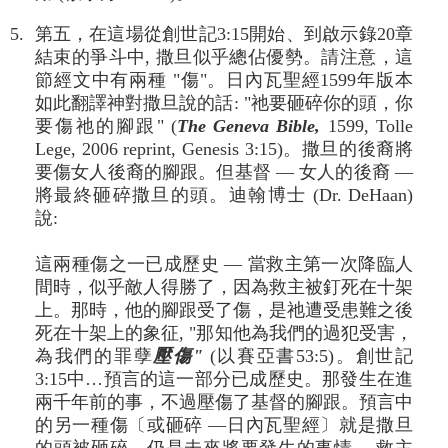
5. 第五，在這場從創世記3:15開始、到啟示錄20章
結束的爭斗中, 撒旦似乎總佔優勢。請注意，這
節經文中有兩種 "傷"。日內瓦聖經1599年版本
如此翻譯神對撒旦說的話: "祂要砸碎你的頭，你
要傷祂的腳跟" (
The Geneva Bible,
1599, Tolle
Lege, 2006 reprint, Genesis 3:15)。撒旦的後裔將
要傷女人後裔的腳跟。但基督 — 女人的後裔 —
將最終砸碎撒旦的頭。迪翰博士 (Dr. DeHaan)
說:
這兩種傷之一已成歷史 — 當救主第一次降臨人
間時，似乎敵人得勝了，因為救主被釘死在十架
上。那時，他的腳跟受了傷，是祂遭受患難之後
死在十架上的象征, "那知他為我們的過犯受害，
為我們的罪孽
壓傷"
(以賽亞書53:5)。創世記
3:15中…預言的這一部分已成歷史。那發生在進
兩千年前的事，不過壓傷了基督的腳跟。預言中
的另一種傷〔或砸碎 —日內瓦聖經〕就是撒旦