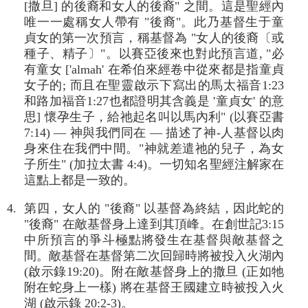
[撒旦] 的後裔和女人的後裔" 之間。這是聖經內
唯一一處稱女人帶有 "後裔"。此乃基督生于童
貞女的第一次預言，稱基督為 "女人的後裔〔或
種子、精子〕"。以賽亞後來也對此預言道, "必
有童女 ['almah' 在希伯來經卷中從來都是指童貞
女子的; 而且在聖靈啟示下寫出的馬太福音1:23
和路加福音1:27也都證明其含義是 '童貞女' 的意
思] 懷孕生子，給祂起名叫以馬內利" (以賽亞書
7:14) — 神與我們同在 — 描述了神-人基督以肉
身來住在我們中間。"神就差遣祂的兒子，為女
子所生" (加拉太書 4:4)。一切知名聖經注解家在
這點上都是一致的。
4. 第四，女人的 "後裔" 以基督為終結，因此蛇的
"後裔" 在敵基督身上達到其頂峰。在創世記3:15
中所預言的爭斗極點將發生在基督與敵基督之
間。敵基督在基督第二次回歸時將被投入火湖內
(啟示錄19:20)。附在敵基督身上的撒旦 (正如牠
附在蛇身上一樣) 將在基督王國建立時被投入火
湖 (啟示錄 20:2-3)。