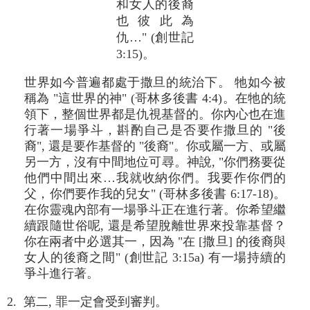
和女人的後裔
也彼此為
仇…" (創世記
3:15)。
世界如今普遍都處于撒旦的統治下。 牠如今被
稱為 "這世界的神" (哥林多後書 4:4)。在牠的統
領下，整個世界都是仇視基督的。你內心也在進
行著一場爭斗，斟酌自己是否要作撒旦的 "後
裔", 還是要作基督的 "後裔"。你或屬一方、或屬
另一方，沒有中間地位可尋。神說, "你們務要從
他們中間出來…我就收納你們。我要作你們的
父，你們要作我的兒女" (哥林多後書 6:17-18)。
在你靈魂內部有一場爭斗正在進行著。你希望繼
續跟隨世俗呢, 還是希望脫離世界來投靠基督？
你在兩者中必選其一，因為 "在 [撒旦] 的後裔與
女人的後裔之間" (創世記 3:15a) 有一場持續的
爭斗進行著。
2. 第二, 罪一定會受到審判。