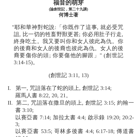
福音的萌芽
(論創世記，第二十九講)
何博士著
"耶和華神對蛇說:「你既作了這事, 就必受咒
詛, 比一切的牲畜野獸更甚; 你必用肚子行走,
終身吃土。我又要叫你和女人彼此為仇。你
的後裔和女人的後裔也彼此為仇。女人的後
裔要傷你的頭; 你要傷他的腳跟」" (創世記
3:14-15)。
(創世記 3:11, 13)
I. 第一, 咒詛落在了蛇的頭上, 創世記 3:14;
羅馬人書 8:22, 20, 21。
II. 第二, 咒詛落在撒旦的頭上, 創世記 3:15; 約翰一
書 3:10;
以賽亞書 7:14; 加拉太書 4:4; 啟示錄 19:20; 20:2-
3;
以賽亞書 53:5; 哥林多後書 4:4; 6:17-18; 傳道書