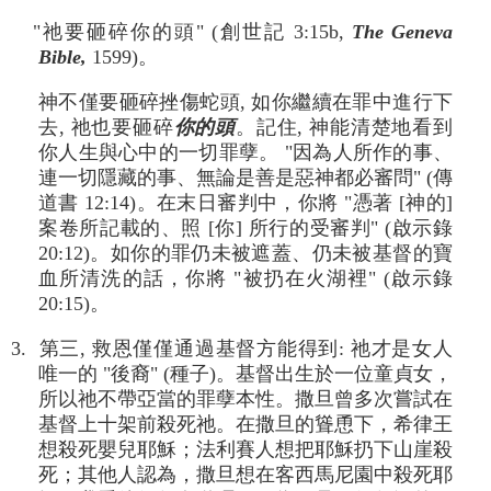
"祂要砸碎你的頭" (創世記 3:15b,
The Geneva
Bible,
1599)。
神不僅要砸碎挫傷蛇頭, 如你繼續在罪中進行下
去, 祂也要砸碎
你的頭
。記住, 神能清楚地看到
你人生與心中的一切罪孽。 "因為人所作的事、
連一切隱藏的事、無論是善是惡神都必審問" (傳
道書 12:14)。在末日審判中，你將 "憑著 [神的]
案卷所記載的、照 [你] 所行的受審判" (啟示錄
20:12)。如你的罪仍未被遮蓋、仍未被基督的寶
血所清洗的話，你將 "被扔在火湖裡" (啟示錄
20:15)。
3. 第三, 救恩僅僅通過基督方能得到: 祂才是女人
唯一的 "後裔" (種子)。基督出生於一位童貞女，
所以祂不帶亞當的罪孽本性。撒旦曾多次嘗試在
基督上十架前殺死祂。在撒旦的聳恿下，希律王
想殺死嬰兒耶穌；法利賽人想把耶穌扔下山崖殺
死；其他人認為，撒旦想在客西馬尼園中殺死耶