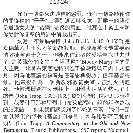
2:23-24)。
僅有一條路來逃避神的懲罰。僅有一條路能使你
的罪從神的 "冊子" 上得到遮蓋與涂抹。那唯一的路便
是通過女人的 "後裔" 基督的寶血。祂死在十架上來將
你從對你罪孽的懲罰中解救出來。
約翰．布萊底福特 (John Bradford, 1510-1555) 是
愛德華六世王宮內的新教牧師。他成為英國最重要的
清教徒宣道士之一。但後來信新教的愛德華六世去世
了, 之後繼位的女皇 "血腥瑪麗" (Bloody Mary) 信的是
天主教。她將布萊底福特關進了倫敦塔監牢內十八個
月，因為他宣講的福音是僅靠恩典得救、僅靠基督得
救。他最後作為一個新教邪教徒受審，被判火刑處
死。他被瑪麗綁在火刑柱上，用慢火活活的烤死了！
踹普 (John Trapp, 1601-1669) 寫到有關創世記3:15時講
到, "我要引用那神聖烈士 [布萊底福特] 說的話作為我
的結束語 — '如果我們感受到了那蛇的毒素，我們一定
會以我們的隊長 [基督] 而夸耀，因為祂擊碎了牠的
頭'." (John Trapp,
A Commentary on the Old and New
Testaments,
Transki Publications, 1997 reprint, Volume I,