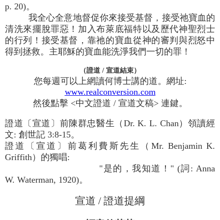
p. 20)。
我全心全意地督促你來接受基督，接受祂寶血的
清洗來擺脫罪惡！加入布萊底福特以及歷代神聖烈士
的行列！接受基督，靠祂的寶血從神的審判與烈怒中
得到拯救。主耶穌的寶血能洗淨我們一切的罪！
（證道 / 宣道結束）
您每週可以上網讀何博士講的道。網址:
www.realconversion.com
然後點擊 <中文證道 / 宣道文稿> 連鍵。
證道〔宣道〕前陳群忠醫生（Dr. K. L. Chan）領讀經
文: 創世記 3:8-15。
證道〔宣道〕前葛利費斯先生（Mr. Benjamin K.
Griffith）的獨唱:
"是的，我知道！" (詞: Anna
W. Waterman, 1920)。
宣道 / 證道提綱