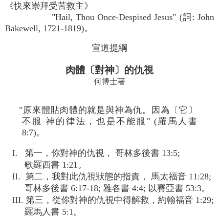
《快來崇拜受苦救主》
"Hail, Thou Once-Despised Jesus" (詞: John
Bakewell, 1721-1819)。
宣道提綱
肉體〔對神〕的仇視
何博士著
"原來體貼肉體的就是與神為仇。因為〔它〕
不服 神的律法，也是不能服" (羅馬人書
8:7)。
I. 第一，你對神的仇視， 哥林多後書 13:5;
歌羅西書 1:21。
II. 第二，我對此仇視狀態的指責， 馬太福音 11:28;
哥林多後書 6:17-18; 雅各書 4:4; 以賽亞書 53:3。
III. 第三，從你對神的仇視中得解救，約翰福音 1:29;
羅馬人書 5:1。