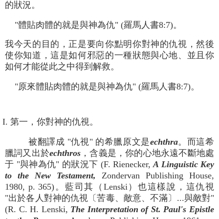
的狀況。
"體貼肉體的就是與神為仇" (羅馬人書8:7)。
我今天的目的，正是要向你點明你對神的仇視，然後
使你知道，這是如何邪惡的一種狀態與心地、並且你
如何才能從此之中得到解救。
"原來體貼肉體的就是與神為仇" (羅馬人書8:7)。
I. 第一，你對神的仇視。
被翻譯成 "仇視" 的希臘原文是
echthra
。而這希
臘詞又出於
echthros
，含義是，你的心地永遠不斷地處
于 "與神為仇" 的狀況下 (F. Rienecker,
A Linguistic Key
to the New Testament,
Zondervan Publishing House,
1980, p. 365)。藍司其（Lenski）也這樣說，這仇視
"出於各人對神的仇視〔苦毒、敵意、不滿〕...與敵對"
(R. C. H. Lenski,
The Interpretation of St. Paul's Epistle