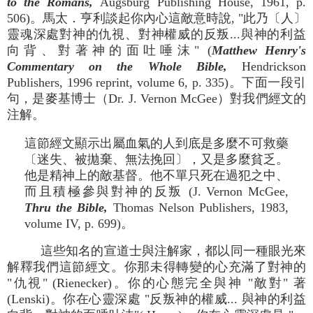
to the Romans,
Augsburg Publishing House, 1961, p.
506)。馬太．亨利談起你內心這敵意時說, "此乃〔人〕
靈魂深處對神的仇視、對神權威的反叛...與神的利益
向背、對著神的面吐唾沫" (
Matthew Henry's
Commentary on the Whole Bible,
Hendrickson
Publishers, 1996 reprint, volume 6, p. 335)。下面一段引
句，是麥基博士（Dr. J. Vernon McGee）對我們經文的
注解。
這節經文顯示出屬血氣的人到底是多麼不可救藥
〔迷失、被拋棄、無法挽回〕，又是多麼貧乏。
他是精神上的敵基督。他不單只死在過犯之中、
而且積極參與對神的反叛 (J. Vernon McGee,
Thru the Bible,
Thomas Nelson Publishers, 1983,
volume IV, p. 699)。
這些知名的宣道士與注解家，都以同一種眼光來
解釋我們這節經文。你那未得轉變的心充滿了對神的
"仇視" (Rienecker)。你的心態完全與神 "敵對" 著
(Lenski)。你在心靈深處 "反叛神的權威... 與神的利益