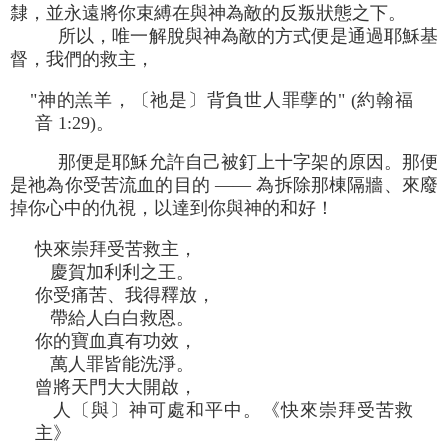
隸，並永遠將你束縛在與神為敵的反叛狀態之下。
所以，唯一解脫與神為敵的方式便是通過耶穌基
督，我們的救主，
"神的羔羊，〔祂是〕背負世人罪孽的" (約翰福
音 1:29)。
那便是耶穌允許自己被釘上十字架的原因。那便
是祂為你受苦流血的目的 —— 為拆除那棟隔牆、來廢
掉你心中的仇視，以達到你與神的和好！
快來崇拜受苦救主，
慶賀加利利之王。
你受痛苦、我得釋放，
帶給人白白救恩。
你的寶血真有功效，
萬人罪皆能洗淨。
曾將天門大大開啟，
人〔與〕神可處和平中。《快來崇拜受苦救
主》