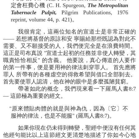
定會枉費心機 (C. H. Spurgeon,
The Metropolitan
Tabernacle Pulpit,
Pilgrim Publications, 1976
reprint, volume 44, p. 421)。
我很肯定，這兩位知名的宣道士是非常正確的
—— 若想將基督的原諒和安 寧賜給那些既認為對此不
需要、又不願接受的人，我們便完全是在浪費時間。
這正是司布真說 "宣道士起初的任務並非使人轉變，其
職責恰恰相反" 的含義。 他要說，真心傳道的人要作
的第一件事，便是要用神的律法刺穿罪人。 首先應將
罪人 所帶有的各種虛空的得救希望與借口全部剝去。
首先要使罪人認清，他在神的眼中是多麼孤陋貧窮。
帶著如此的概念，我們現來看一下羅馬人書8:7
— 這節極為重要的經文。
"原來體貼肉體的就是與神為仇，因為〔它〕不
服神的律法，也是不能服" (羅馬人書8:7)。
如果你現在仍未得到轉變，聖經中便沒有任何其
他經句能比以上這節經文更清楚地描述了你如今心地