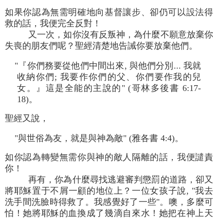
如果你認為無需明確地向基督讓步、卻仍可以設法得
救的話，我便完全反對！
又一次，如你沒有反叛神，為什麼不願意放棄你
失喪的朋友們呢？聖經清楚地告誡你要放棄他們。
"『你們務要從他們中間出來, 與他們分別... 我就
收納你們; 我要作你們的父、你們要作我的兒
女。』這是全能的主說的" (哥林多後書 6:17-
18)。
聖經又說，
"與世俗為友，就是與神為敵" (雅各書 4:4)。
如你認為轉變無需你與神的敵人隔離的話，我便譴責
你！
再有，你為什麼尋找逃避審判懲罰的道路，卻又
將耶穌置于不屑一顧的地位上？一位女孩子說, "我去
洗手間洗臉時得救了。我感覺好了一些"。噢，多麼可
怕！她將耶穌的血換成了幾滴自來水！她把在神上天