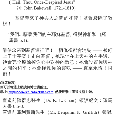
("Hail, Thou Once-Despised Jesus"
詞: John Bakewell, 1721-1819)。
基督帶來了神與人之間的和睦！基督廢除了敵
視！
"我們...藉著我們的主耶穌基督, 得與神相和" (羅
馬書 5:1)。
靠信念來到基督這裡吧！一切仇視都會消失 —— 被釘
上了十字架！走向基督，祂現坐在上天神的右手邊。
祂會完全廢除掉你心中對神的敵意；祂會設置你與神
之間的和平；祂會拯救你的靈魂 —— 直至永恆！阿
們！
(宣道結束)
你可以每週上網讀何博士講的道。
網址:
http://www.realconversion.com
; 然後點擊〔宣道文稿〕鍵。
宣道前陳群忠醫生（Dr. K. L. Chan）領讀經文﹕羅馬
人書 8:5-8。
宣道前葛利費斯先生（Mr. Benjamin K. Griffith）獨唱: