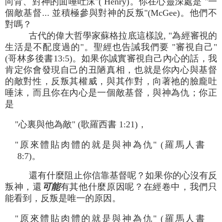
向背、對神的面唾吐沫"( Henry)。你在心靈深處是 "一
個敵基督... 並積極參與對神的反叛"(McGee)。他們不
對嗎？
古代的偉大哲學家蘇格拉底這樣說, "為經審視的
生活是不配度過的"。聖經也告誡我們要 "審視自己"
(哥林多後書13:5)。如果你誠實審視自己內心的話，我
肯定你會發現自己的丑陋真相，也就是你內心與基督
的敵對性，反叛其權威，與其作對，向著祂的臉龐吐
唾沫，而且你在內心是一個敵基督，與神為仇；你正
是
"心裏與他為敵" (歌羅西書 1:21)，
"原來體貼肉體的就是與神為仇" (羅馬人書
8:7)。
還有什麼阻止你信靠基督呢？如果你的心沒有反
叛神，還
可能
有其他什麼原因呢？在經卷中，我們只
能看到，反叛是唯一的原因。
"原來體貼肉體的就是與神為仇" (羅馬人書