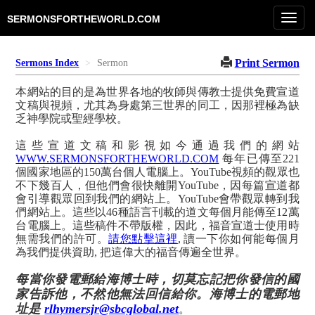
Toggl
SERMONSFORTHEWORLD.COM
navig
Print Sermon
Sermons Index
Sermon
本網站的目的是為世界各地的牧師與傳教士提供免費宣道
文稿與視頻，尤其為身處第三世界的同工，因那裡極為缺
乏神學院或聖經學校。
這些宣道文稿和影視如今通過我們的網站
WWW.SERMONSFORTHEWORLD.COM
每年已傳至221
個國家地區的150萬台個人電腦上。YouTube視頻的觀眾也
不下幾百人，但他們會很快離開YouTube，因每篇宣道都
會引導觀眾回到我們的網站上。YouTube會帶觀眾轉到我
們網站上。這些以46種語言刊載的道文每個月能傳至12萬
台電腦上。這些稿件不帶版權，因此，福音宣道士使用時
無需我們的許可。
請您點擊這裡
, 讀一下你如何能每個月
為我們提供資助, 把這偉大的福音傳遍全世界。
每當你發電郵給海博士時，切莫忘記把你發信的國
家告訴他，不然他無法回信給你。海博士的電郵地
址是
rlhymersjr@sbcglobal.net
。