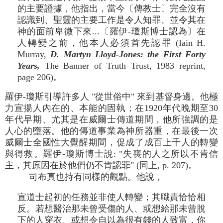
的主要證據，他指出，當今〔傳教士〕完全沒有
認識到、聖靈的主要工作是令人知罪、並令其在
神的面前卑微下來...〔羅伊-瓊斯博士認為〕在
人轉變之前，他本人必須首先認罪 (Iain H.
Murray,
D. Martyn Lloyd-Jones: the First Forty
Years,
The Banner of Truth Trust, 1983 reprint,
page 206)。
羅伊-瓊斯引導許多人 "從世俗中" 來到基督身邊。他極
力宣揚人內在的、本能的固執；在1920年代晚期至30
年代早期、尤其是在威爾士傳道期間，他所強調的是
人心的墮落。他的傳道事業為神所器重，在最後一次
威爾士全國性大覺醒期間，促成了成百上千人的轉變
與得救。羅伊-瓊斯博士說: "失喪的人之所以不肯信
主，其原因在於他們仍不肯認罪" (同上, p. 207)。
司布真也持有同樣的觀點。他說，
宣道士起初的任務並非使人轉變；其職責恰恰相
反。若想醫治那未曾受傷的人、或想給那未曾脫
下的人穿衣、或想令自以為很有錢的人致富，你