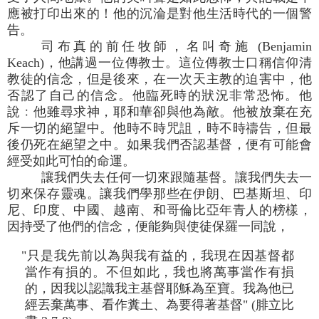
應被打印出來的！他的沉淪是對他生活時代的一個警
告。
司布真的前任牧師，名叫奇施 (Benjamin
Keach)，他講過一位傳教士。這位傳教士口稱信仰清
教徒的信念，但是後來，在一次天主教的迫害中，他
否認了自己的信念。他臨死時的狀況非常恐怖。他
說﹕他雖尋求神，耶和華卻與他為敵。他被放棄在充
斥一切的絕望中。他時不時咒詛，時不時禱告，但最
後仍死在絕望之中。如果我們否認基督，便有可能會
經受如此可怕的命運。
讓我們失去任何一切來跟隨基督。讓我們失去一
切來保存靈魂。讓我們學那些在伊朗、巴基斯坦、印
尼、印度、中國、越南、和哥倫比亞年青人的榜樣，
因持受了他們的信念，便能夠與使徒保羅一同說，
"只是我先前以為與我有益的，我現在因基督都
當作有損的。不但如此，我也將萬事當作有損
的，因我以認識我主基督耶穌為至寶。我為他已
經丟棄萬事、看作糞土、為要得著基督" (腓立比