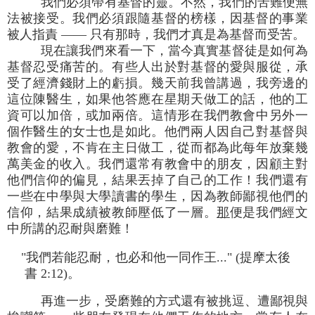
我們必須帶有基督的靈。不然，我們的苦難便無
法被接受。我們必須跟隨基督的榜樣，因基督的事業
被人指責 —— 只有那時，我們才真是為基督而受苦。
現在讓我們來看一下，當今真實基督徒是如何為
基督忍受痛苦的。有些人出於對基督的愛與服從，承
受了經濟錢財上的虧損。幾天前我曾講過，我旁邊的
這位陳醫生，如果他答應在星期天做工的話，他的工
資可以加倍，或加兩倍。這情形在我們教會中另外一
個作醫生的女士也是如此。他們兩人因自己對基督與
教會的愛，不肯在主日做工，從而都為此每年放棄幾
萬美金的收入。我們還常有教會中的朋友，因顧主對
他們信仰的偏見，結果丟掉了自己的工作！我們還有
一些在中學與大學讀書的學生，因為教師鄙視他們的
信仰，結果成績被教師壓低了一層。
那
便是我們經文
中所講的忍耐與磨難！
"我們若能忍耐，也必和他一同作王..." (提摩太後
書 2:12)。
再進一步，受磨難的方式還有被挑逗、遭鄙視與