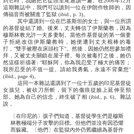
到它時，我總把它從頭至尾通讀一遍。在2006年12月
這期雜誌中，我們可以讀到一位在伊朗作牧師的，因
傳福音而被關進了監獄 (ibid., p. 3)。
其中還講到一位在巴基斯坦的女士，與一位所謂
的基督徒結了婚。後來，丈夫轉信了伊斯蘭教，因為
穆斯林教允許一夫多妻制。當他作基督徒的第一個妻
子拒絕改信伊斯蘭教時，她便遭到丈夫棍棒的毒
打，"雙手被壓在床頭柱下"。然後，因她仍然想參加禮
拜，又被丈夫關鎖在屋子裡。每次被毒打之後，她仍
然這樣祈禱著: "耶穌阿，你為我忍受了極大的痛苦；
我所忍受的不值一提。請給我勇氣，永遠不背棄您"
(ibid., page 4)。
這同一本雜誌還講到了一位十五歲的印尼基督徒
女孩兒，被砍刀所斬，留下的傷痕從臉上延伸至頸
部。她為自己的信念，終生破了相 (ibid., p. 6)。雜誌
說，
〔在印尼的〕孩子們知道，基督徒學生們是穆斯
林教極端分子攻擊的目標。但他們並沒有因恐懼
而躲藏。〔他們〕在監獄內外仍舊繼續為基督作