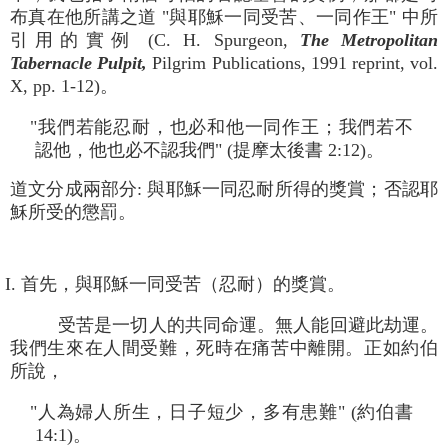
布真在他所講之道 "與耶穌一同受苦、一同作王" 中所
引用的實例 (C. H. Spurgeon,
The Metropolitan
Tabernacle Pulpit,
Pilgrim Publications, 1991 reprint, vol.
X, pp. 1-12)。
"我們若能忍耐，也必和他一同作王；我們若不
認他，他也必不認我們" (提摩太後書 2:12)。
道文分成兩部分: 與耶穌一同忍耐所得的獎賞；否認耶
穌所受的懲罰。
I. 首先，與耶穌一同受苦（忍耐）的獎賞。
受苦是一切人的共同命運。無人能回避此劫運。
我們生來在人間受難，死時在痛苦中離開。正如約伯
所說，
"人為婦人所生，日子短少，多有患難" (約伯書
14:1)。