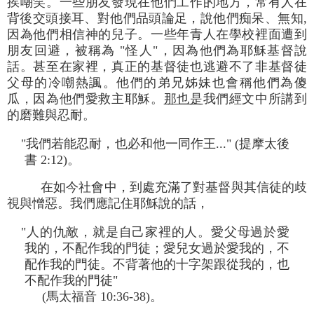
挨嘲笑。一些朋友發現在他們工作的地方，常有人在
背後交頭接耳、對他們品頭論足，說他們痴呆、無知,
因為他們相信神的兒子。一些年青人在學校裡面遭到
朋友回避，被稱為 "怪人"，因為他們為耶穌基督說
話。甚至在家裡，真正的基督徒也逃避不了非基督徒
父母的冷嘲熱諷。他們的弟兄姊妹也會稱他們為傻
瓜，因為他們愛救主耶穌。
那也是
我們經文中所講到
的磨難與忍耐。
"我們若能忍耐，也必和他一同作王..." (提摩太後
書 2:12)。
在如今社會中，到處充滿了對基督與其信徒的歧
視與憎惡。我們應記住耶穌說的話，
"人的仇敵，就是自己家裡的人。愛父母過於愛
我的，不配作我的門徒；愛兒女過於愛我的，不
配作我的門徒。不背著他的十字架跟從我的，也
不配作我的門徒"
(馬太福音 10:36-38)。