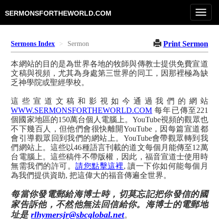
Toggl
SERMONSFORTHEWORLD.COM
navig
Print Sermon
Sermons Index
Sermon
本網站的目的是為世界各地的牧師與傳教士提供免費宣道
文稿與視頻，尤其為身處第三世界的同工，因那裡極為缺
乏神學院或聖經學校。
這些宣道文稿和影視如今通過我們的網站
WWW.SERMONSFORTHEWORLD.COM
每年已傳至221
個國家地區的150萬台個人電腦上。YouTube視頻的觀眾也
不下幾百人，但他們會很快離開YouTube，因每篇宣道都
會引導觀眾回到我們的網站上。YouTube會帶觀眾轉到我
們網站上。這些以46種語言刊載的道文每個月能傳至12萬
台電腦上。這些稿件不帶版權，因此，福音宣道士使用時
無需我們的許可。
請您點擊這裡
, 讀一下你如何能每個月
為我們提供資助, 把這偉大的福音傳遍全世界。
每當你發電郵給海博士時，切莫忘記把你發信的國
家告訴他，不然他無法回信給你。海博士的電郵地
址是
rlhymersjr@sbcglobal.net
。