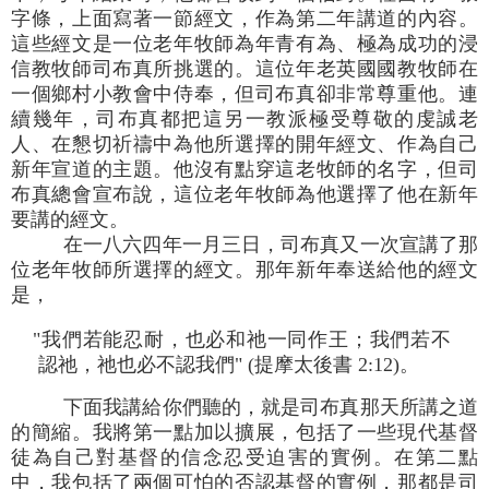
字條，上面寫著一節經文，作為第二年講道的內容。
這些經文是一位老年牧師為年青有為、極為成功的浸
信教牧師司布真所挑選的。這位年老英國國教牧師在
一個鄉村小教會中侍奉，但司布真卻非常尊重他。連
續幾年，司布真都把這另一教派極受尊敬的虔誠老
人、在懇切祈禱中為他所選擇的開年經文、作為自己
新年宣道的主題。他沒有點穿這老牧師的名字，但司
布真總會宣布說，這位老年牧師為他選擇了他在新年
要講的經文。
在一八六四年一月三日，司布真又一次宣講了那
位老年牧師所選擇的經文。那年新年奉送給他的經文
是，
"我們若能忍耐，也必和祂一同作王；我們若不
認祂，祂也必不認我們" (提摩太後書 2:12)。
下面我講給你們聽的，就是司布真那天所講之道
的簡縮。我將第一點加以擴展，包括了一些現代基督
徒為自己對基督的信念忍受迫害的實例。在第二點
中，我包括了兩個可怕的否認基督的實例，那都是司