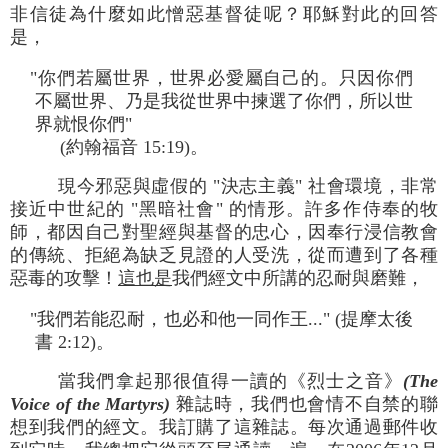
非信徒為什麼如此憎惡基督徒呢？耶穌對此的回答
是，
"你們若屬世界，世界必愛屬自己的。只因你們
不屬世界、乃是我從世界中揀選了你們，所以世
界就恨你們"
(約翰福音 15:19)。
現今邪惡與虛假的 "決志主義" 社會環境，非常
接近中世紀的 "黑暗社會" 的情形。許多作侍奉的牧
師，都因自己對聖經與基督的忠心，因奉行浸信教會
的傳統、拒絕為缺乏見證的人受洗，從而遭到了各種
惡毒的攻擊！
這也是
我們經文中所講的忍耐與磨難，
"我們若能忍耐，也必和他一同作王..." (提摩太後
書 2:12)。
當我們拿起那很值得一讀的《烈士之音》
(The
Voice of the Martyrs)
雜誌時，我們也會情不自禁的聯
想到我們的經文。我訂購了這雜誌。每次通過郵件收