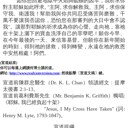
如你想回避地獄中火焰與硫磺的囚牢，我祈求你
對主耶穌如此呼求, "主阿, 求你解救我。主阿，求你保
守我、衛護我！幫助我與你共同忍受痛苦與磨難，千
萬不要讓我否認你，恐怕您在那審判的大日中會不認
我"。讓那對耶穌的祈求成為你的心聲。走向祂，靠祂
在十架上灑下的寶血洗淨自己的罪孽吧！願你今早、
在今年最後的一天、來信靠基督。但願你在新年開始
的時刻，得到祂的拯救，得到轉變，永遠在祂的救恩
中安然相處！阿們。
(宣道結束)
你可以每週上網讀何博士講的道。
網址:
http://www.realconversion.com
; 然後點擊〔宣道文稿〕鍵。
宣道前陳群忠醫生（Dr. K. L. Chan）領讀經文﹕提摩
太後書 2:1-13。
宣道前葛利費斯先生（Mr. Benjamin K. Griffith）獨唱:
《耶穌, 我已經負起十架》
"Jesus, I My Cross Have Taken" (詞:
Henry M. Lyte, 1793-1847)。
宣道提綱