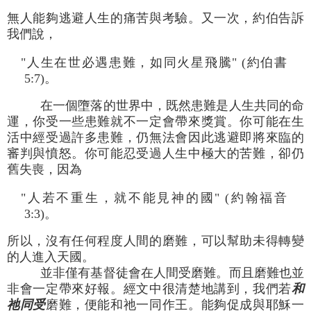
無人能夠逃避人生的痛苦與考驗。又一次，約伯告訴
我們說，
"人生在世必遇患難，如同火星飛騰" (約伯書
5:7)。
在一個墮落的世界中，既然患難是人生共同的命
運，你受一些患難就不一定會帶來獎賞。你可能在生
活中經受過許多患難，仍無法會因此逃避即將來臨的
審判與憤怒。你可能忍受過人生中極大的苦難，卻仍
舊失喪，因為
"人若不重生，就不能見神的國" (約翰福音
3:3)。
所以，沒有任何程度人間的磨難，可以幫助未得轉變
的人進入天國。
並非僅有基督徒會在人間受磨難。而且磨難也並
非會一定帶來好報。經文中很清楚地講到，我們若
和
祂同受
磨難，便能和祂一同作王。能夠促成與耶穌一