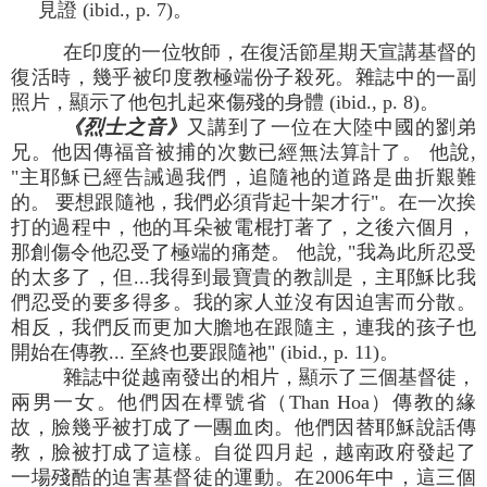
見證 (ibid., p. 7)。
在印度的一位牧師，在復活節星期天宣講基督的
復活時，幾乎被印度教極端份子殺死。雜誌中的一副
照片，顯示了他包扎起來傷殘的身體 (ibid., p. 8)。
《烈士之音》
又講到了一位在大陸中國的劉弟
兄。他因傳福音被捕的次數已經無法算計了。 他說,
"主耶穌已經告誡過我們，追隨祂的道路是曲折艱難
的。 要想跟隨祂，我們必須背起十架才行"。在一次挨
打的過程中，他的耳朵被電棍打著了，之後六個月，
那創傷令他忍受了極端的痛楚。 他說, "我為此所忍受
的太多了，但...我得到最寶貴的教訓是，主耶穌比我
們忍受的要多得多。我的家人並沒有因迫害而分散。
相反，我們反而更加大膽地在跟隨主，連我的孩子也
開始在傳教... 至終也要跟隨祂" (ibid., p. 11)。
雜誌中從越南發出的相片，顯示了三個基督徒，
兩男一女。他們因在橝號省（Than Hoa）傳教的緣
故，臉幾乎被打成了一團血肉。他們因替耶穌說話傳
教，臉被打成了這樣。自從四月起，越南政府發起了
一場殘酷的迫害基督徒的運動。在2006年中，這三個