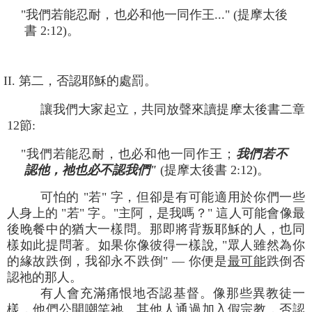
"我們若能忍耐，也必和他一同作王..." (提摩太後
書 2:12)。
II. 第二，否認耶穌的處罰。
讓我們大家起立，共同放聲來讀提摩太後書二章
12節:
"我們若能忍耐，也必和他一同作王；
我們若不
認他，祂也必不認我們"
(提摩太後書 2:12)。
可怕的 "若" 字，但卻是有可能適用於你們一些
人身上的 "若" 字。"主阿，是我嗎？" 這人可能會像最
後晚餐中的猶大一樣問。那即將背叛耶穌的人，也同
樣如此提問著。如果你像彼得一樣說, "眾人雖然為你
的緣故跌倒，我卻永不跌倒" — 你便是
最可能
跌倒否
認祂的那人。
有人會充滿痛恨地否認基督。像那些異教徒一
樣，他們公開嘲笑祂。其他人通過加入假宗教，否認