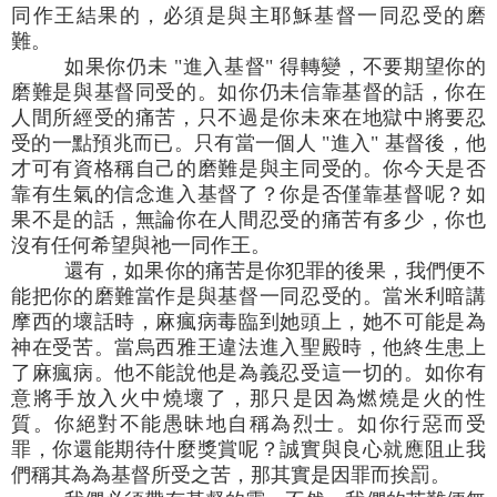
同作王結果的，必須是與主耶穌基督一同忍受的磨
難。
如果你仍未 "進入基督" 得轉變，不要期望你的
磨難是與基督同受的。如你仍未信靠基督的話，你在
人間所經受的痛苦，只不過是你未來在地獄中將要忍
受的一點預兆而已。只有當一個人 "進入" 基督後，他
才可有資格稱自己的磨難是與主同受的。你今天是否
靠有生氣的信念進入基督了？你是否僅靠基督呢？如
果不是的話，無論你在人間忍受的痛苦有多少，你也
沒有任何希望與祂一同作王。
還有，如果你的痛苦是你犯罪的後果，我們便不
能把你的磨難當作是與基督一同忍受的。當米利暗講
摩西的壞話時，麻瘋病毒臨到她頭上，她不可能是為
神在受苦。當烏西雅王違法進入聖殿時，他終生患上
了麻瘋病。他不能說他是為義忍受這一切的。如你有
意將手放入火中燒壞了，那只是因為燃燒是火的性
質。你絕對不能愚昧地自稱為烈士。如你行惡而受
罪，你還能期待什麼獎賞呢？誠實與良心就應阻止我
們稱其為為基督所受之苦，那其實是因罪而挨罰。