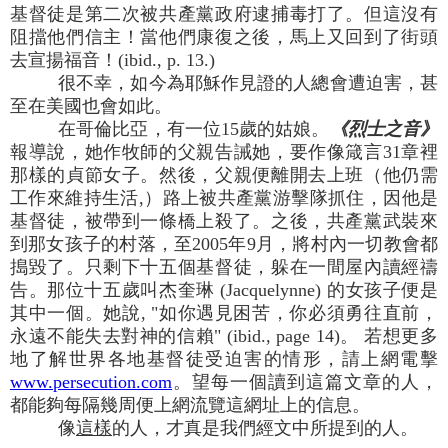
基督徒是第二次被共產黨政府逮捕毒打了。但這沒有
阻擋他們信主！當他們康復之後，馬上又回到了街頭
去宣揚福音！(ibid., p. 13.)
很不幸，如今為耶穌作見證的人總會遭迫害，甚
至在美國也會如此。
在哥倫比亞，有一位15歲的姑娘。
《烈士之音》
報導說，她作牧師的父親告誡她，要作像箴言31章裡
那樣的貞節女子。然後，父親便離開去上班（他仍需
工作來維持生活,）路上被共產黨游擊隊抓住，因他是
基督徒，被帶到一條橋上殺了。之後，共產黨武裝來
到那女孩子的村落，至2005年9月，將村內一切教會都
搗毀了。只剩下十五個基督徒，躲在一間屋內讀經禱
告。那位十五歲叫杰奎琳 (Jacquelynne) 的女孩子便是
其中一個。她說, "如你遇見困苦，你必須勇往直前，
永遠不能失去對神的信賴" (ibid., page 14)。 若想更多
地了解世界各地基督徒受迫害的情形，請上網電擊
www.persecution.com
。望每一個讀到這篇文章的人，
都能夠每隔幾周便上網流覽這網址上的信息。
像
這樣
的人，才真是我們經文中所提到的人。