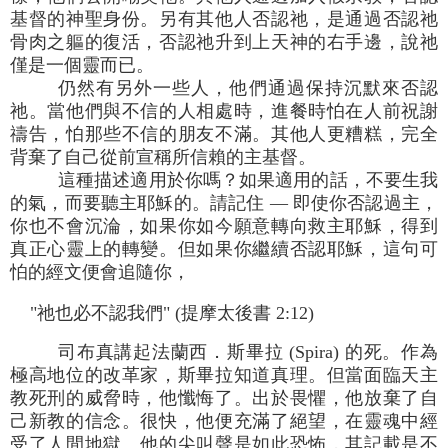
基督的神聖身份。另有其他人否認祂，是通過否認祂
骨肉之軀的復活，否認祂升到上天神的右手邊，說祂
僅是一個靈而已。
仍然有另外一些人，他們通過保持沉默來否認
祂。當他們與不信的人相處時，進餐時怕在人前祝謝
禱告，怕那些不信的朋友不滿。其他人更糟糕，完全
背棄了自己從前宣稱所信賴的主基督。
這種描述適用於你嗎？如果適用的話，不要生我
的氣，而要聽主耶穌的。請記住 — 即使你否認過主，
你也不會沉淪，如果你如今願意轉向救主耶穌，得到
真正心靈上的轉變。但如果你繼續否認耶穌，這句可
怕的經文便會追隨你，
"祂也必不認我們" (提摩太後書 2:12)
司布真講起法蘭西．斯畢拉 (Spira) 的死。作為
極高地位的改革家，斯畢拉知道真理。但當面臨天主
教死刑的威脅時，他懺悔了。出於畏懼，他放棄了自
己新教的信念。很快，他便充滿了絕望，在靈魂中經
受了人間地獄。他的尖叫聲是如此恐怖，其記載是不