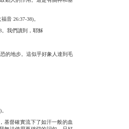
鼓動人的作用。這是有關神和基
26:37-38)。
33。我們讀到，耶穌
惶恐的地步。這似乎好象人達到毛
)。
，基督確實流下了如汗一般的血