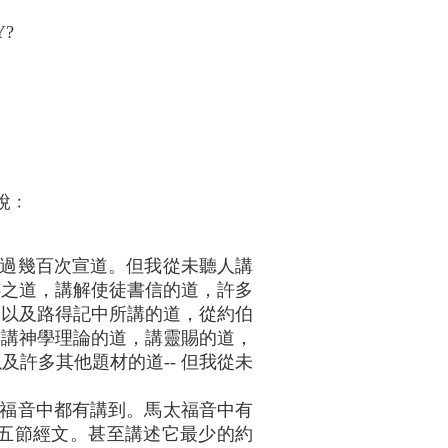
Y?
說﹕
過幾百次宣道。但我從未聽人講
跡之道，講解使徒書信的道，許多
、以及路得記中所講的道，從約伯
有講神學理論的道，講靈賜的道，
許多其他題材的道-- 但我從未
福音中都有講到。馬太福音中有
五節經文。甚至講述它最少的約