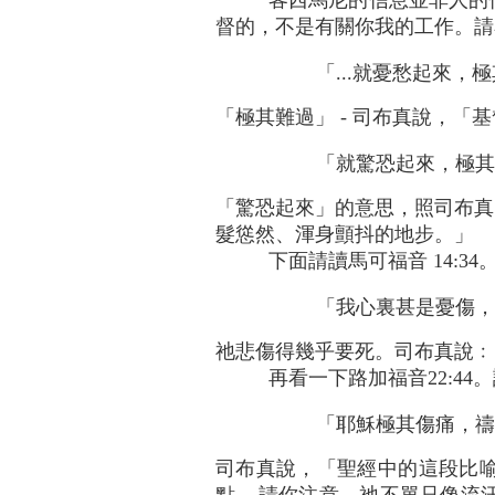
客西馬尼的信息並非人的
督的，不是有關你我的工作。請看馬
「...就憂愁起來，
「極其難過」 - 司布真說，「基
「就驚恐起來，極其難過
「驚恐起來」的意思，照司布真
髮慫然、渾身顫抖的地步。」
下面請讀馬可福音 14:34
「我心裏甚是憂傷，幾
祂悲傷得幾乎要死。司布真說﹕「
再看一下路加福音22:44
「耶穌極其傷痛，禱告
司布真說，「聖經中的這段比