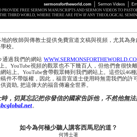
sermonsfortheworld.com
Sermon Videos
Em
 TO PROVIDE FREE SERMON MANUSCRIPTS AND SERMON VIDEOS TO PAST
THE THIRD WORLD, WHERE THERE ARE FEW IF ANY THEOLOGICAL SEMIN
各地的牧師與傳教士提供免費宣道文稿與視頻，尤其為身
經學校。
今通過我們的網站
WWW.SERMONSFORTHEWORLD.C
上。YouTube視頻的觀眾也不下幾百人，但他們會很快離開
網站上。YouTube會帶觀眾轉到我們網站上。這些以46
些稿件不帶版權，因此，福音宣道士使用時無需我們的許
供資助, 把這偉大的福音傳遍全世界。
士時，切莫忘記把你發信的國家告訴他，不然他無法
bcglobal.net
。
如今為何極少聽人講客西馬尼的道？
何博士著