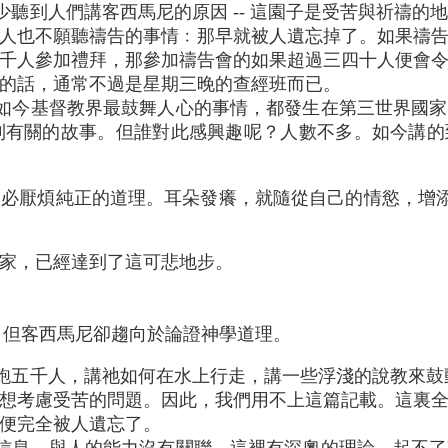
少聽到人們講客西馬尼的原因 -- 這園子是受苦與祈禱的
人也不願聽禱告的事情﹕那早就被人遺忘掉了。如果禱
千人參加禮拜，那參加禱告會的如果超過三四十人便會
的話，通常不過是星期三晚的查經班而已。
如今基督教界最鼓舞人心的事情，都發生在第三世界國家
到有關的故事。但誰對此感興趣呢？人數不多。如今講的
必厭煩純正的道理。耳朵發癢，就隨從自己的情慾，增添
家，已經達到了這可悲地步。
心，但客西馬尼卻趨向於論證神學道理。
飽五千人，講祂如何在水上行走，講一些浮淺的說教來鼓動人
想考慮受苦的問題。因此，我們用不上這篇記載。這裏
便完全被人遺忘了。