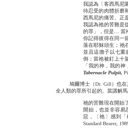
我認為〔客西馬尼
待忍受的肉體折磨
西馬尼的痛苦。正
我認為祂的苦難是
的罪」，但是… 
你記得彼得在同一
落在耶穌頭生；祂在
並且這擔子以七重
倒；當祂被釘上十
「我的神，我的神，為甚麼離棄
Taber­­na­cle Pul­pit,
P
鳩爾博士（Dr. Gil
全人類的罪所引起的。當講解馬太
祂的苦難現在開始
開始，也並非容易忍
惡，〔祂〕感到「極其難過
Standard Bearer, 198