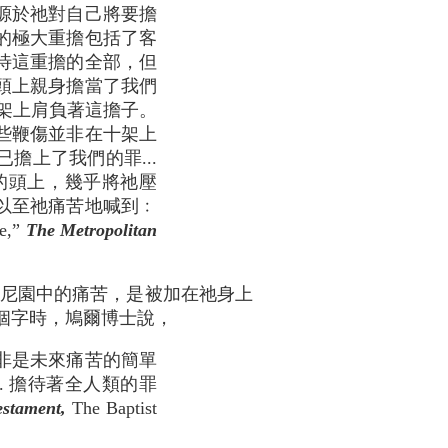
源於祂對自己將要擔
的極大重擔包括了客
待這重擔的全部，但
頭上親身擔當了我們
架上肩負著這擔子。
些鞭傷並非在十架上
擔上了我們的罪...
的頭上，幾乎將祂壓
以至祂痛苦地喊到﹕
,”
The Metro­politan
西馬尼園中的痛苦，是被加在祂身上
幾個字時，鳩爾博士說，
非是未來痛苦的簡單
. 擔待著全人類的罪
estament,
The Baptist