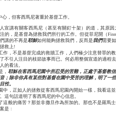
為作中心，但客西馬尼著重於基督工作。
人宣講有關客西馬尼（甚至有關釘十架）的道，其原因
注的，是基督為拯救我們所行的工作。但從菲尼開（Finn
們講的不再是
耶穌
如何能夠拯救我們，反而是
我們
需要
拯救上!
工作，不是基督完成的救贖工作，人們極少注意替罪的教
了不引人注目的枝節故事而已。何必用整個宣道的過程
人的看法。
是，
耶穌在客西馬尼園中所忍受的苦難，正處于基督教信
音；除非你具有某些對基督在園中受苦的理解，明了一
目性。
園中，正如人的拯救從客西馬尼園內開始一樣，我看這並
。這句話道明了客西馬尼的中心信息。
了這般的痛苦？那並非撒旦作為所加的。那也不是羅馬士
案是﹕