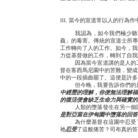
III. 當今的宣道常以人的行
我認為，如今我們極少聽
義」的毒害。傳統的宣道士所專
工作轉向了人的工作。如今，我
力從基督做的工作，轉到了自我
因為當今宣道講的是人的
督在客西馬尼園中的苦難，變成
中的一段插曲罷了。這便是許多
但今晚，我要告訴你們的
中經歷的理解，你便無法理解福
的復活便會缺乏生命力與確實的
人類的墮落發生在另一個
是對亞當在伊甸園中墮落的回答
為什麼基督在這園中忍受
祂
忍受
了這般痛苦？司布真的答