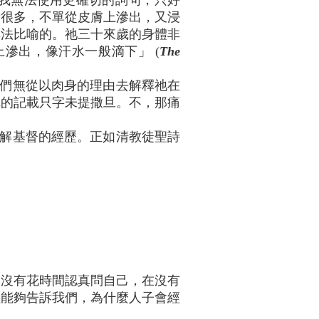
。我無法使用更確切的詞句，只好
量很多，不單從皮膚上滲出，又浸
無法比喻的。祂三十來歲的身體非
上滲出，像汗水一般滴下」 (
The
們無從以肉身的理由去解釋祂在
尼的記載只字未提撒旦。不，那痛
解基督的經歷。正如清教徒聖詩
們沒有花時間認真問自己，在沒有
經能夠告訴我們，為什麼人子會經