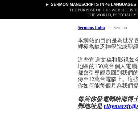
►
SERMON MANUSCRIPTS
IN 46 LANGUAGES
THE PURPOSE OF THIS WEBSITE IS
THE WORLD, ESPECIALLY 
Sermons Index
Sermon
本網站的目的是為世界
裡極為缺乏神學院或聖
這些宣道文稿和影視如
地區的150萬台個人電腦
都會引導觀眾回到我們的
傳至12萬台電腦上。這
你如何能每個月為我們提
每當你發電郵給海博
郵地址是
rlhymersjr@s