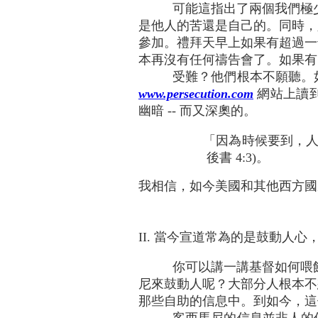
可能這指出了兩個我們極
是他人的苦還是自己的。同時，
參加。禮拜天早上如果有超過一
本再沒有任何禱告會了。如果有
受難？他們根本不願聽。
www.persecution.com
網站上讀
幽暗 -- 而又深奧的。
「因為時候要到，人
後書 4:3)。
我相信，如今美國和其他西方國
II. 當今宣道常為的是鼓動人
你可以講一講基督如何喂
尼來鼓動人呢？大部分人根本不
那些自助的信息中。到如今，這