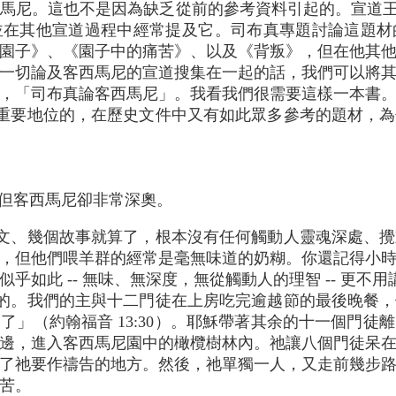
尼。這也不是因為缺乏從前的參考資料引起的。宣道王子司
並在其他宣道過程中經常提及它。司布真專題討論這題材
園子》、《園子中的痛苦》、以及《背叛》，但在他其
一切論及客西馬尼的宣道搜集在一起的話，我們可以將
，「司布真論客西馬尼」。我看我們很需要這樣一本書
重要地位的，在歷史文件中又有如此眾多參考的題材，為
，但客西馬尼卻非常深奧。
文、幾個故事就算了，根本沒有任何觸動人靈魂深處、攪
，但他們喂羊群的經常是毫無味道的奶糊。你還記得小
乎如此 -- 無味、無深度，無從觸動人的理智 -- 更不
的。我們的主與十二門徒在上房吃完逾越節的最後晚餐，
了」（約翰福音 13:30）。耶穌帶著其余的十一個門徒
邊，進入客西馬尼園中的橄欖樹林內。祂讓八個門徒呆
了祂要作禱告的地方。然後，祂單獨一人，又走前幾步
苦。