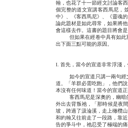
翰，也花了十一節經文討論客西馬
個完整的道文宣講客西馬尼，
中》、《客西馬尼》、《靈魂的
論此題材是如此尋常，如果將他
會這樣去作。這書的題目將會是
但如果在經卷中具有如此
出下面三點可能的原因。
I. 首先，當今的宣道非常浮淺
如今的宣道只講一兩句經
道。「羊群必需吃飽」，他們說
本沒有任何味道！當今的宣道正似
客西馬尼是深奧的，幽暗
外出去背叛祂，「那時候是夜間
坡，跨過了汲淪溪，走上橄欖山
和約翰又往前走了一段路，靠近
告的爭斗中，祂忍受了極端的痛