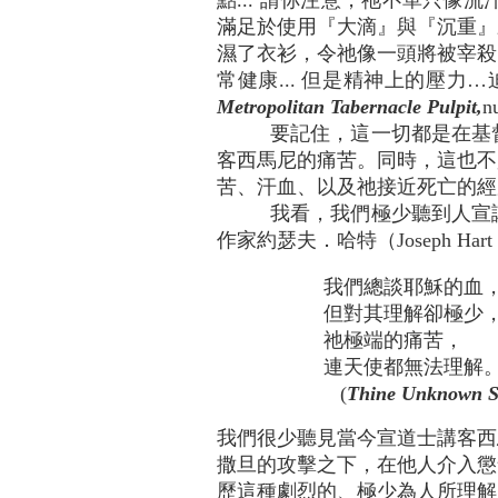
點... 請你注意，祂不單只
滿足於使用『大滴』與『沉重』
濕了衣衫，令祂像一頭將被宰殺
常健康... 但是精神上的壓
Metropolitan Tabernacle Pulpit,
n
要記住，這一切都是在基
客西馬尼的痛苦。同時，這也不
苦、汗血、以及祂接近死亡的經
我看，我們極少聽到人宣
作家約瑟夫．哈特（Joseph Hart
我們總談耶穌的血
但對其理解卻極少
祂極端的痛苦，
連天使都無法理解
(
Thine Unknown Su
我們很少聽見當今宣道士講客西
撒旦的攻擊之下，在他人介入懲
歷這種劇烈的、極少為人所理解