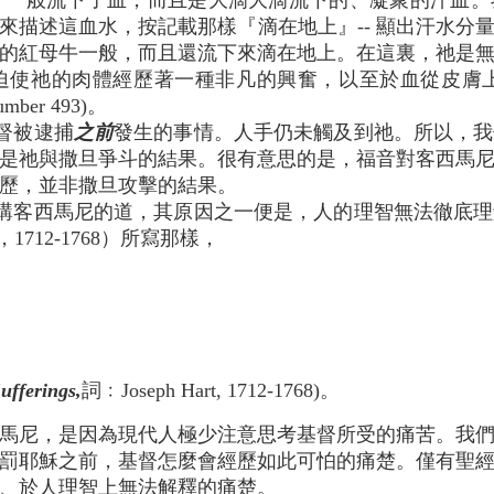
像流汗一般流下了血，而且是大滴大滴流下的、凝聚的汗血
來描述這血水，按記載那樣『滴在地上』-- 顯出汗水分
的紅母牛一般，而且還流下來滴在地上。在這裏，祂是
力…迫使祂的肉體經歷著一種非凡的興奮，以至於血從皮膚
umber 493)。
督被逮捕
之前
發生的事情。人手仍未觸及到祂。所以，我
是祂與撒旦爭斗的結果。很有意思的是，福音對客西馬
歷，並非撒旦攻擊的結果。
講客西馬尼的道，其原因之一便是，人的理智無法徹底理
，1712-1768）所寫那樣，
，
，
。
fferings,
詞﹕Joseph Hart, 1712-1768)。
馬尼，是因為現代人極少注意思考基督所受的痛苦。我
罰耶穌之前，基督怎麼會經歷如此可怕的痛楚。僅有聖
、於人理智上無法解釋的痛楚。