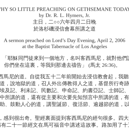
HY SO LITTLE PREACHING ON GETHSEMANE TODA
by Dr. R. L. Hymers, Jr.
主日，二○○六年四月二日晚
於洛杉磯浸信會幕所講之道
A sermon preached on Lord’s Day Evening, April 2, 2006
at the Baptist Tabernacle of Los Angeles
「耶穌同門徒來到一個地方，名叫客西馬尼，就對他們
你們坐在這裏，等我到那邊去禱告」 (馬太 26:36)。
西馬尼的道。自從我五十二年前開始去浸信教會起，我聽
道，說地獄的道，召人外出傳教得人之道，基督所行奇
埃及記、利未記、民數記、申命記、約書亞記、士師記
中所講的道，還有從主要和次要先知預言中所講的道，
助、鼓動人心的道，講聖誕節、復活節、逾越節的道，以及
，感到很出奇。聖經裏面提到客西馬尼的經句很多。四大
另有二十一節經文在馬可福音中講述這故事。路加用了十