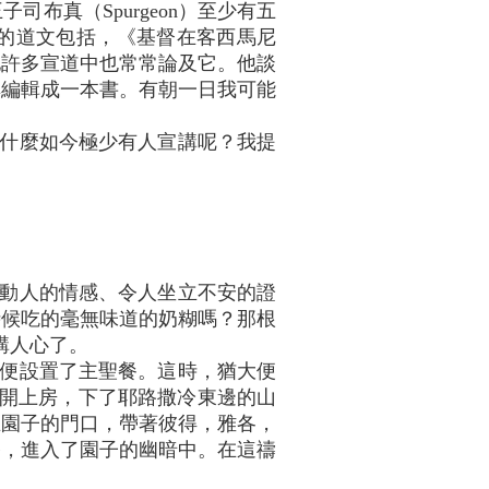
布真（Spurgeon）至少有五
的道文包括，《基督在客西馬尼
他許多宣道中也常常論及它。他談
其編輯成一本書。有朝一日我可能
。
什麼如今極少有人宣講呢？我提
動人的情感、令人坐立不安的證
時候吃的毫無味道的奶糊嗎？那根
用講人心了。
便設置了主聖餐。這時，猶大便
離開上房，下了耶路撒冷東邊的山
在園子的門口，帶著彼得，雅各，
路，進入了園子的幽暗中。在這禱