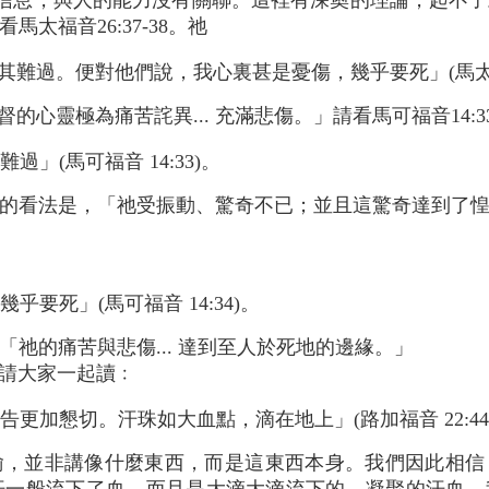
信息，與人的能力沒有關聯。這裡有深奧的理論，起不了
太福音26:37-38。祂
極其難過。便對他們說，我心裏甚是憂傷，幾乎要死」(馬太福音 
督的心靈極為痛苦詫異... 充滿悲傷。」請看馬可福音14:
」(馬可福音 14:33)。
的看法是，「祂受振動、驚奇不已；並且這驚奇達到了
。
乎要死」(馬可福音 14:34)。
祂的痛苦與悲傷... 達到至人於死地的邊緣。」
。請大家一起讀﹕
更加懇切。汗珠如大血點，滴在地上」(路加福音 22:44
喻，並非講像什麼東西，而是這東西本身。我們因此相信