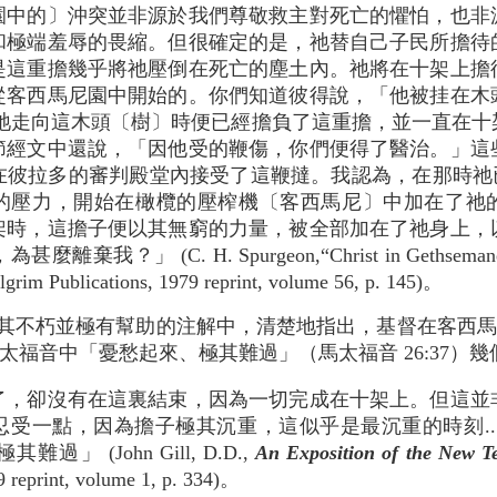
園中的〕沖突並非源於我們尊敬救主對死亡的懼怕，也非
和極端羞辱的畏縮。但很確定的是，祂替自己子民所擔待
是這重擔幾乎將祂壓倒在死亡的塵土內。祂將在十架上擔
從客西馬尼園中開始的。你們知道彼得說，「他被挂在木
當祂走向這木頭〔樹〕時便已經擔負了這重擔，並一直在十
節經文中還說，「因他受的鞭傷，你們便得了醫治。」這
彼拉多的審判殿堂內接受了這鞭撻。我認為，在那時祂已
的壓力，開始在橄欖的壓榨機〔客西馬尼〕中加在了祂
架時，這擔子便以其無窮的力量，被全部加在了祂身上，
我？」 (C. H. Spur­geon,“Christ in Gethsemane
ilgrim Publications, 1979 reprint, volume 56, p. 145)。
l）也在其不朽並極有幫助的注解中，清楚地指出，基督在客
福音中「憂愁起來、極其難過」（馬太福音 26:37）
了，卻沒有在這裏結束，因為一切完成在十架上。但這並
受一點，因為擔子極其沉重，這似乎是最沉重的時刻..
」 (John Gill, D.D.,
An Exposition of the New T
9 reprint, volume 1, p. 334)。