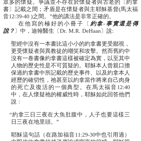
眾多的懷疑。爭議並不存在於懷疑者與古老的〔約拿
書〕記載之間；矛盾是在懷疑者與主耶穌基督(馬太福
音12:39-40 )之間。”他的講法是非常正確的。
在他寫的極好的小冊子〔
約拿-事實還是傳
說？
〕中，迪翰醫生〔Dr. M.R. DeHaan〕說:
聖經中沒有一本書比這小小的約拿書更受鄙視，
更受懷疑者與異教徒的嘲笑和攻擊。然而舊約中
沒有一卷書像約拿書這樣被確定為實，以至其中
人物的歷史性是不可質疑的。耶穌本人曾親口擔
保過約拿書中所記載的歷史事件、以及約拿本人
經歷的確切性，祂甚至以約拿當作將來自己肉身
的死亡及復活的一個典型。在馬太福音12:40
中，在人懷疑祂的權威性時，耶穌如此回答他們
說﹕
“約拿三日三夜在大魚肚腹中，人子也要這樣三
日三夜在地里頭。”
耶穌這句話（在路加福音11:29-30中也引用過）