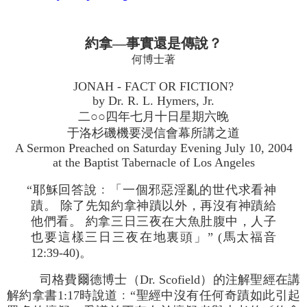
約拿―事實還是傳說？
何博士著
JONAH - FACT OR FICTION?
by Dr. R. L. Hymers, Jr.
二○○四年七月十日星期六晚
于洛杉磯機要浸信會幕所講之道
A Sermon Preached on Saturday Evening July 10, 2004
at the Baptist Tabernacle of Los Angeles
“耶穌回答說﹕「一個邪惡淫亂的世代求看神
蹟。 除了先知約拿神蹟以外，再沒有神蹟給
他們看。 約拿三日三夜在大魚肚腹中，人子
也要這樣三日三夜在地裏頭」” (馬太福音
12:39-40)。
司格費爾德博士（Dr. Scofield）的注解聖經在講
解約拿書1:17時說道﹕“聖經中沒有任何奇蹟如此引起