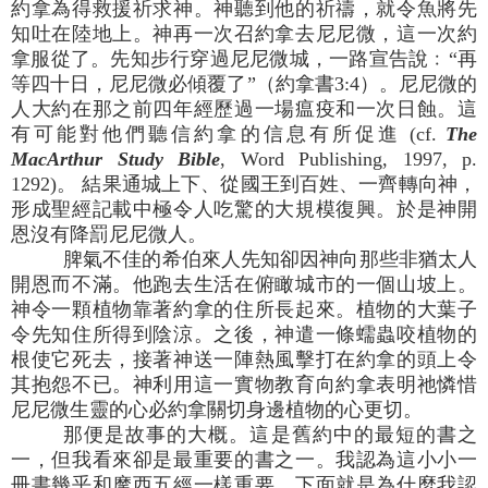
約拿為得救援祈求神。神聽到他的祈禱，就令魚將先
知吐在陸地上。神再一次召約拿去尼尼微，這一次約
拿服從了。先知步行穿過尼尼微城，一路宣告說﹕“再
等四十日，尼尼微必傾覆了”（約拿書3:4）。尼尼微的
人大約在那之前四年經歷過一場瘟疫和一次日蝕。這
有可能對他們聽信約拿的信息有所促進 (cf.
The
MacArthur Study Bible
, Word Publishing, 1997, p.
1292)。 結果通城上下、從國王到百姓、一齊轉向神，
形成聖經記載中極令人吃驚的大規模復興。於是神開
恩沒有降罰尼尼微人。
脾氣不佳的希伯來人先知卻因神向那些非猶太人
開恩而不滿。他跑去生活在俯瞰城市的一個山坡上。
神令一顆植物靠著約拿的住所長起來。植物的大葉子
令先知住所得到陰涼。之後，神遣一條蠕蟲咬植物的
根使它死去，接著神送一陣熱風擊打在約拿的頭上令
其抱怨不已。神利用這一實物教育向約拿表明祂憐惜
尼尼微生靈的心必約拿關切身邊植物的心更切。
那便是故事的大概。這是舊約中的最短的書之
一，但我看來卻是最重要的書之一。我認為這小小一
冊書幾乎和摩西五經一樣重要。下面就是為什麼我認