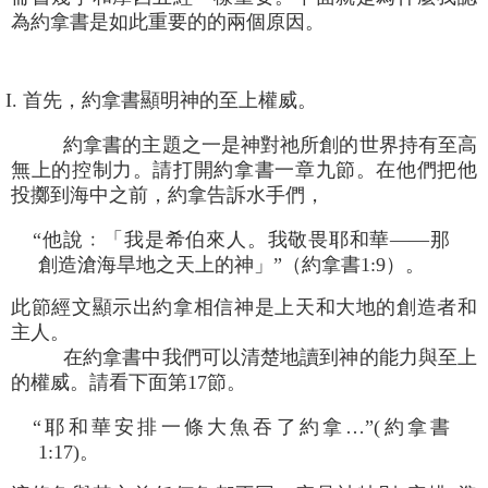
為約拿書是如此重要的的兩個原因。
I. 首先，約拿書顯明神的至上權威。
約拿書的主題之一是神對祂所創的世界持有至高
無上的控制力。請打開約拿書一章九節。在他們把他
投擲到海中之前，約拿告訴水手們，
“他說﹕「我是希伯來人。我敬畏耶和華――那
創造滄海旱地之天上的神」”（約拿書1:9）。
此節經文顯示出約拿相信神是上天和大地的創造者和
主人。
在約拿書中我們可以清楚地讀到神的能力與至上
的權威。請看下面第17節。
“耶和華安排一條大魚吞了約拿…”(約拿書
1:17)。