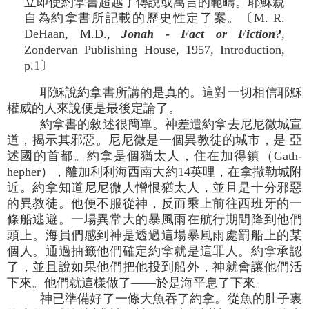
立即使約拿書超越了傳說或寓言的範疇。耶穌親
自為約拿書所記載的歷史性定了案。〔M. R.
DeHaan, M.D.,
Jonah - Fact or Fiction?
,
Zondervan Publishing House, 1957, Introduction,
p.1〕
耶穌說約拿書所講的是真的。這對一切相信耶穌
權威的人來說便是最後定論了。
約拿書的敘述很簡單。神差遣約拿去尼尼微城宣
道，揭示其邪惡。尼尼微是一個異教徒的城市，是 亞
述國的首都。約拿是個猶太人，住在加得鎮（Gath-
hepher），離加利利海西南大約14英哩，在拿撒勒城附
近。約拿知道尼尼微人憎恨猶太人，並且是十分邪惡
的異教徒。他便不服從神，反而乘上前往西班牙的一
條船逃避。一場異常大的暴風雨在航行期間降到他們
頭上。海員們感到神是透過這場暴風雨處罰船上的某
個人。通過抽籤他們確定約拿就是這罪人。約拿承認
了，並且說如果他們把他投到船外，神就會讓他們活
下來。他們就這樣做了――於是海平息了下來。
神已準備好了一條大魚吞了約拿。從魚的肚子裏