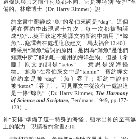
這條魚與其之前任何魚都不同。它是神特別“安排”準
備的。林摩博士（Dr. Harry Rimmer）說﹕
約拿書中翻譯成“魚”的希伯來詞是“dag”。這個
詞在舊約中出現過十九次，每一次都被翻譯
成“魚”…英王欽定本英譯文的新約中錯用了“鯨
魚”…翻譯者在處理這段經文〔馬太福音12:40〕
時采用“鯨魚”這詞的原因，是因為“鯨魚”是他們
知識中所了解的唯一適用的海洋生物。但是〔希
臘〕原文的詞是“ketos”――意思是深海怪
物。“鯨魚”在希伯來文中是“tannin”。舊約經文
說約拿是被“dag”〔魚〕吞了；新約中說他
被“ketos”〔吞了〕。可見原文中從沒有一處說這
是一條“鯨魚”（Dr. Harry Rimmer,
The Harmony
of Science and Scripture
, Eerdmans, 1949, pp.177-
178）。
神“安排”準備了這一特殊的海怪，顯示出神的至高無
上的能力。現請看約拿書2:10。