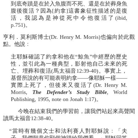
到底奇蹟是在於入魚腹而不死、還是在於葬身魚
腹後復活？因為[約拿]這書象征性描述的是復
活，我認為是神從死中令他復活了(ibid,
p.751)。
亨利．莫利斯博士(Dr. Henry M. Morris)也偏向於此觀
點。他說﹕
主耶穌確認了約拿和他在“鯨魚”中經歷的歷史
性，並引此為一種典型，影射他自己未來的死
亡、埋葬和復活(馬太福音12:39-40)。事實上，
基督所說的有可能表明約拿――像耶穌一樣――
實際上死了，但後來又復活了(Dr. Henry M.
Morris,
The Defender’s Study Bible
, World
Publishing, 1995, note on Jonah 1:17)。
今晚在結束我們的學習前，讓我們站起來高聲閱
讀馬太福音12:38-40。
“當時有幾個文士和法利賽人對耶穌說﹕「夫