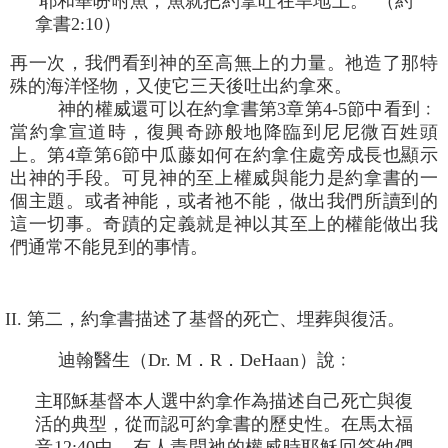
“耶和華吩咐魚，魚就把約拿吐在旱地上。”（約
拿書2:10）
再一次，我們看到神的至高無上的力量。祂造了那特
殊的海洋怪物，又使它三天後吐出約拿來。
神的權威還可以在約拿書第3章第4-5節中看到﹕
當約拿宣道時，復興奇跡般地降臨到尼尼微百姓頭
上。第4章第6節中瓜藤如何在約拿住處旁成長也顯示
出神的手段。可見神的至上權威與能力是約拿書的一
個主題。或者神能，或者祂不能，做出我們所讀到的
這一切事。奇蹟的定義就是神以其至上的權能做出我
們通常不能見到的事情。
II. 第二，約拿書描述了基督的死亡、埋葬與復活。
迪翰醫生（Dr. M．R．DeHaan）說﹕
主耶穌基督本人選中約拿作為描述自己死亡與復
活的典型，從而認可約拿書的歷史性。在馬太福
音12:40中，有人責問祂的權威時耶穌回答他們