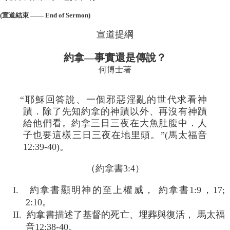
(宣道結束 ―― End of Sermon)
宣道提綱
約拿―事實還是傳說？
何博士著
“耶穌回答說、一個邪惡淫亂的世代求看神
蹟．除了先知約拿的神蹟以外、再沒有神蹟
給他們看。約拿三日三夜在大魚肚腹中．人
子也要這樣三日三夜在地里頭。”(馬太福音
12:39-40)。
（約拿書3:4）
I. 約拿書顯明神的至上權威， 約拿書1:9，17;
2:10。
II. 約拿書描述了基督的死亡、埋葬與復活， 馬太福
音12:38-40。