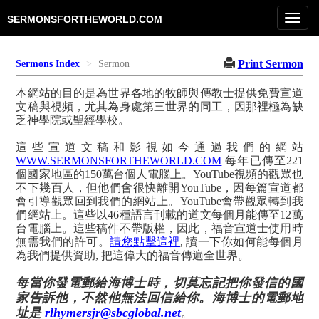
Toggl
SERMONSFORTHEWORLD.COM
navig
Print Sermon
Sermons Index
Sermon
本網站的目的是為世界各地的牧師與傳教士提供免費宣道
文稿與視頻，尤其為身處第三世界的同工，因那裡極為缺
乏神學院或聖經學校。
這些宣道文稿和影視如今通過我們的網站
WWW.SERMONSFORTHEWORLD.COM
每年已傳至221
個國家地區的150萬台個人電腦上。YouTube視頻的觀眾也
不下幾百人，但他們會很快離開YouTube，因每篇宣道都
會引導觀眾回到我們的網站上。YouTube會帶觀眾轉到我
們網站上。這些以46種語言刊載的道文每個月能傳至12萬
台電腦上。這些稿件不帶版權，因此，福音宣道士使用時
無需我們的許可。
請您點擊這裡
, 讀一下你如何能每個月
為我們提供資助, 把這偉大的福音傳遍全世界。
每當你發電郵給海博士時，切莫忘記把你發信的國
家告訴他，不然他無法回信給你。海博士的電郵地
址是
rlhymersjr@sbcglobal.net
。