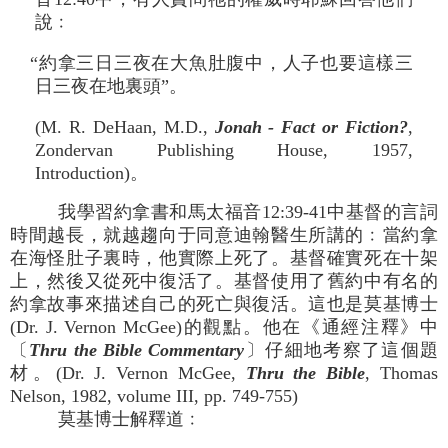
說﹕
“約拿三日三夜在大魚肚腹中，人子也要這樣三
日三夜在地裏頭”。
(M. R. DeHaan, M.D.,
Jonah - Fact or Fiction?
,
Zondervan Publishing House, 1957,
Introduction)。
我學習約拿書和馬太福音12:39-41中基督的言詞
時間越長，就越趨向于同意迪翰醫生所講的﹕當約拿
在海怪肚子裏時，他實際上死了。基督確實死在十架
上，然後又從死中復活了。基督使用了舊約中有名的
約拿故事來描述自己的死亡與復活。這也是莫基博士
(Dr. J. Vernon McGee)的觀點。他在《通經注釋》中
〔
Thru the Bible Com­men­tary
〕仔細地考察了這個題
材。(Dr. J. Vernon McGee,
Thru the Bible
, Thomas
Nelson, 1982, volume III, pp. 749-755)
莫基博士解釋道﹕