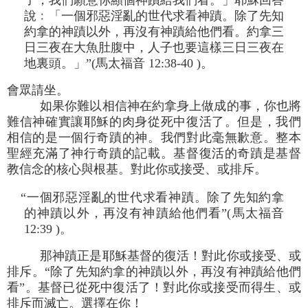
子，我們願意你顯個神蹟給我們看。」耶穌回答
說﹕「一個邪惡淫亂的世代求看神蹟。除了先知
約拿的神蹟以外，再沒有神蹟給他們看。約拿三
日三夜在大魚肚腹中，人子也要這樣三日三夜在
地裏頭。」”(馬太福音 12:38-40 )。
會眾請坐。
如果你難以相信神在約拿身上做成的事，你也將
難信神確實讓耶穌的肉身從死中復活了。但是，我們
相信的是一個行奇蹟的神。我們對此毫無歉意。整本
聖經充滿了神行奇蹟的記載。基督復活的奇蹟是基督
教信念的核心與根基。對此你或接受、或排斥。
“一個邪惡淫亂的世代求看神蹟。除了先知約拿
的神蹟以外，再沒有神蹟給他們看”(馬太福音
12:39 )。
那神蹟正是耶穌基督的復活！對此你或接受、或
排斥。“除了先知約拿的神蹟以外，再沒有神蹟給他們
看”。基督已從死中復活了！對此你或接受而得生、或
排斥而滅亡。選擇在你！