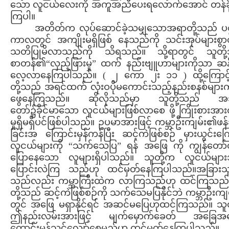
သော လူငယ်လေးကို အကူအညီပေးရလောက်အောင် တန်ခိုး
ကြပါ။
အတိတ်က လုပ်ဆောင်ခဲ့သမျှသောအရာတို့သည် ပစ္စ
ကာလတွင် အကျိုးမရှိဖြစ် နေသည်ကို သင်းအုပ်များစွာ
သတိပြုမိလာသည်ကို သိရသည်။ သို့ရာတွင် သူတို
စာတန်၏“လှည့်ဖြားမှု” ထက် နည်းဗျူဟာများကိုသာ ဆန်
လေ့လာနေကြပါသည်။ ( ၂ ကော ၂း ၁၁ ) ထို့ကြောင့
တို့သည် အရင်ထက် လုံးဝပိုမကောင်းသည့်နည်းစနစ်များကိ
ဖွေနေကြသည်။ ဆိုလိုသည်မှာ သူတို့သည် အ
တော်၌ခိုင်မာသော လူငယ်များဖြစ်လာစေ ဖို့ ကြိုးစားအာ
မှုရှိမရှိပင်ဖြစ်ပါသည်။ ဥပမာအားဖြင့် ကမ္ဘာဦးကျမ်း၏ဖန
ခြင်းအ ကြောင်းမှန်ကန်ပြီး ဆင့်ကဲဖြစ်စဉ် မှားယွင်းကြ
လူငယ်များကို “သက်သေပြ” ရန် အဖြေ ကို ကျွန်တော်တိ
ပြောနေသော လူများရှိပါသည်။ သူတို့က လူငယ်မျာ
ပြောင်းလဲကြ သည်ဟု ထင်မှတ်နေကြပါသည်။အခြားသူ
သည်လည်း ကမ္ဘာကြီးထဲက လာကြသည်ဟု ထင်ကြသည်
တို့သည် ဆင့်ကဲဖြစ်စဉ်ကို သက်သေမပြနိုင်ဘဲ ကမ္ဘာဦးကျ
တွင် အဖြေ မရှာနိုင်ရင် အဆင်မပြေဟုထင်ကြသည်။ သူတ
ဤနည်းလမ်းအားဖြင့် မျက်မှောက်ခေတ် အခြေအန
ကောင်းမွန်သင့်လျော်စေမည်ဟု ထင်မှတ်နေကြပါသည်။