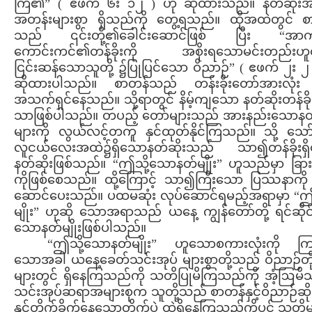
ကြ၏” ( ဧဖက် ၆း ၁၂ ) ဟု ဆိုထားသည်။ နတ်ဆိုးအ
အတန်းများစွာ ရှိသည်ကို တွေ့ရသည်။ ထိုအထဲတွင် စ
သည် ၎င်းတို့၏ခေါင်းဆောင်ဖြစ် ပြီး “အ
ကောင်းကင်၏တန်ခိုးကို အစိုးရသောမင်းတည်းဟ
ငြင်းဆန်သောသူတို့ ၌ပြုပြင်သော ဝိညာဉ်” ( ဧဖက် ၂း ၂
ဆိုထားပါသည်။ စာတန်သည် တန်းခိုးတော်အားလုံး ဖ
အသက်ရှင်နေသည်။ သို့ရာတွင် နိမ့်ကျသော နတ်ဆိုးတန်ခို
သာဖြစ်ပါသည်။ တပည့် တော်များသည် အားနည်းသောနတ်
များကို လွယ်လင့်တကူ နှင်ထုတ်နိုင်ကြသည်။ သို့ သော
လူငယ်လေးအထဲ၌ရှိသောနတ်ဆိုးသည် သာ၍တန်ခိုးရှ
နတ်ဆိုးဖြစ်သည်။ “ဤသို့သောနတ်မျိုး” ဟူသည်မှာ ခြားန
ကိုဖြစ်စေသည်။ ထို့ကြောင့် သာ၍ကြီးသော ပြဿနာကို 
ဆောင်ပေးသည်။ ပထမဆုံး လုပ်ဆောင်ရမည့်အရာမှာ “
မျိုး” ဟုဆို သောအရာသည် ယနေ့ ကျွန်တော်တို့ ရင်ဆို
သောနတ်မျိုးဖြစ်ပါသည်။
“ဤသို့သောနတ်မျိုး” ဟူသောစကားလုံးကို ကြည့
သောအခါ ယနေ့ခေတ်သင်းအုပ် များစွာတို့သည် ဝိညာဉ်တို
များတွင် ရှိနေကြသည်ကို သတိပြုမိကြသည်ကို အံ့ဩမိ
သင်းအုပ်ဆရာအများစုက သူတို့သည် စာတန်နှင့်ဝိညာဉ်ဆို
နှင့်တိုက်ခိုက်နေသောတိုက်ပွဲ ထဲရှိနေကြသည်ကိုပင် သတိမ