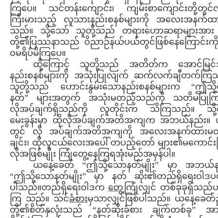
ကြပေ။ သင်တန်းကျောင်း၊ ကျမ်းစာကျောင်းတို့တွင်
ကြီးမားသည့် လူသားနည်းစနစ်များကို အလေးအနက်ထ
သည်။ သို့သော် သူတို့သည် တရားဟောဆရာများအား 
တို့၏ပြဿနာသည် ဝိညာဉ်နယ်ပယ်တွင်ဖြစ်နေကြောင်းကို 
ဝမရိပ်မိကြပေ။
ထို့ကြောင့် သူတို့သည် အတိတ်က အောင်မြင်
နည်းစနစ်များကို အသုံးပြုလျက် ဆက်လက်ချီတက်ကြ
သူတို့သည် ဟောင်းနွမ်းသောနည်းစနစ်များက “ဤသို
နတ်” များအတွက် အသုံးမတည့်သည်ကို သတိမပြုက
လိုအပ်ချက်ရှိသည်ကို လူတိုင်းက သိကြသည်။ သို့
မေးခွန်းမှာ ထိုလိုအပ်ချက်အတိအကျက အဘယ်နည်း။ 
တွင် လို အပ်ချက်အတိအကျကို အလေးအနက်ထားမ
ချင်း၊ ထိုလူငယ်လေးအပေါ် တပည့်တော် များ၏မကောင်းမြ
လိုအဖြစ်မျိုး ကြုံတွေ့နေကြရအုံးမည်အမှန်ပါ။
ယနေ့ခေတ် “ဤသို့သောနတ်မျိုး” မှာ အဘယ်န
“ဤသို့သောနတ်မျိုး” မှာ နတ် ဆိုး၏တည်ရှိရေးဝါဒပင်
ပါသည်။တည်ရှိရေးဝါဒက
တွေ့ကြုံ
လျှင် တစ်ခုခုရှိသည်ဟ
ကြ သည်။ သင်
ခံစား
မှသာလျှင်ဖြစ်ပါသည်။ ယနေ့ခေတ်
တို့၏စိတ်နှလုံးသည် “နတ်ဆိုးခံစား ချက်တစ်ခု” အား