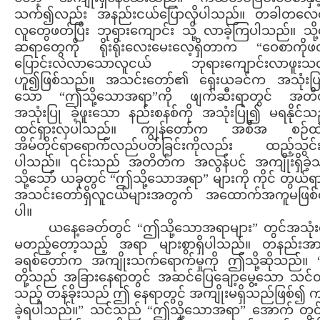
သက်၍လည်း အနည်းငယ်ပြောလိုပါသည်။ တခါတလေ
လူတွေဖတ်ပြီး ဘုရားကျောင်း သို့ လာခဲ့ကြပါသည်။ သို
ဆရာတွေကို ရိုးရိုးလေးမေးလေ့ရှိတာက “ဝေစာကိုဖတ်
ပြောင်းလဲလာသောလူငယ် ဘုရားကျောင်းလာဖူးသ
ဟူ၍ဖြစ်သည်။ အသင်းတော်၏ ရှေးယခင်က အသုံးပြုခဲ
သော “ဤသို့သောအရာ”ကို ဖျက်ဆီးရာတွင် အတ
အသုံးပြု ခဲ့ဖူးသော နည်းစနစ်ကို အသုံးပြု၍ မရနိုင်သ
ထင်ရှားလှပါသည်။ ကျွန်တော်က အစီအ စဉ်ထဲ
အိမ်တိုင်ရာရောက်လည်ပတ်ခြင်းကိုလည်း ထည့်သွင်
ပါသည်။ ၎င်းသည် အတိတ်က အလွန်ပင် အကျိုးရှိခဲ့
သို့သော် ယခုတွင် “ဤသို့သောအရာ” များကို ကိုင် တွယ်ရ
အသင်းတော်ရှိလူငယ်များအတွက် အထောက်အကူမဖြစ်
ပါ။
ယနေ့ခေတ်တွင် “ဤသို့သောအရာများ” တွင်အသုံးလ
မတည့်တော့သည့် အရာ များစွာရှိပါသည်။ တနည်းအားဖ
ခရစ်တော်က အကျိုးသက်ရောက်မှုကို ဤသို့ဆိုသည်။ 
တို့သည် အခြားနေရာတွင် အဆင်ပြေချော့မွေ့သော သင်တို
သည့် တန်ခိုးသည် ဤ နေရာတွင် အကျိုးမရှိသည်ဖြစ်၍ က
ခဲ့ရပါသည်။” သင်သည် “ဤသို့သောအရာ” အောက် တွင်ရ