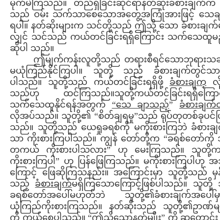
မိုက်မဲကြသည်။ တည်ရှိခြင်းဆိုင်ရာနတ်ဆိုးခံစားချက်
သည် ဝမ်း သက်သာစေသောအတွေ့အကြုံအားဖြင့် သေခ
ရပါ။ နတ်ဆိုးများက သင်တို့သည် ဤသို့ သော ခံစားချက်မျိ
လျှင် သင်သည် ကယ်တင်ခြင်းရရှိကြောင်း သက်သေထူမ
ဆိုပါ သည်။
ဤမျက်ကန်းလူတို့သည် တရားစီရင်သောဘုရားသခင
မယုံကြည်နိုင်ကြပါ။ သူတို့ သည် ခံစားချက်တွင်သာရ
ပါသည်။ သူတို့သည် ကယ်တင်ခြင်းရရှိဖို့
ခံစားချက
္ လ
သည်ဟု ထင်ကြသည်။သူတို့ကယ်တင်ခြင်းရရှိကြောင်
သက်သေထူနိုင်ရန်အတွက်
“သေ ချာသည့်
”
ခံစားချက်
လိုအပ်သည်။ သူတို့၏ “စိတ်ချရမှု”သည် ရုပ်တုတစ်ခုပင်ဖ
သည်။ သူတို့သည် ယေရှုခရစ်ကို မကိုးစားကြဘဲ ခံစားချ
သာ ကိုးစားကြပါသည်။ ကျွန် တော်တို့က “ခရစ်တော်ကို 
တကယ် ကိုးစားပါသလား” ဟု မေးကြသည်။ သူတို့
ကိုးစားကြပါ” ဟု ပြန်ဖြေကြသည်။ မကိုးစားကြပါဟု အ
ကြောင့် ဖြေဆိုကြသနည်း။ အကြောင်းမှာ သူတို့သည် မှ
သည့်
ခံစားချက်
မရှိကြသောကြောင့်ဖြစ်ပါသည်။ သူတို့
ခရစ်တော်အပေါ်မဟုတ်ဘဲ သူတို့၏ခံစားချက်အပေါ်မ
ယုံကြည်ကိုးစားကြသည်။ နတ်ဆိုးသည် သူတို့၏ဥာဏ်မျ
ကို ကွယ်စေပါသည်။ “ဤသို့သောနတ်မျိုး” ကို ဆုတောင်း 