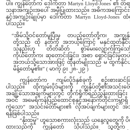
ပါ။ ကျွန်တော်က ဒေါက်တာ Martyn Lloyd-Jones ၏ တရ
သနာအကျဉ်းအပေါ် အမှီပြုထားသည်။ အဓိကအကြောင်
နှင့်အကျဉ်းချုပ်မှာ ဒေါက်တာ Martyn Lloyd-Jones ထံမ
ပါသည်။
“အိမ်သို့ဝင်တော်မူပြီးမှ တပည့်တော်တို့က၊ အကျွန်ု
တို့သည် ထို နတ်ကို အဘယ့်ကြောင့် မနှင်ထုတ်နိုင်
သနည်းဟု တိတ်ဆိတ် စွာမေးလျှောက်ကြသော်
ကိုယ်တော်က၊ ဆုတောင်းခြင်း၊ အစာ ရှောင်ခြင်းမှတပ
အဘယ်သို့သောအားဖြင့် ထိုနတ်မျိုးသည် မ ထွက်နိုင်
မိန့်တော်မူ၏။” ( မာကု ၉း ၂၈-၂၉ )
ကျွန်တော်က ကျမ်းပိုဒ်နှစ်ခုကို စဉ်းစားဆင်ခြ
ပါသည်။ ထိုကျမ်းပိုဒ်များကို ကျွန်ုပ်တို့၏အသင်းတေ
အချို့သောအချက်များတွင် တိုက်ရိုက်ရည်ညွှန်းထားခြင်
အဝင် အမေရိကန်ပြည်ထောင်စုနှင့်အနောက်တိုင်းကမ္ဘာရှိ 
ကွဲသော” အသင်းတော်များ၏ လိုအပ်ချက်များတွင် အသု
ရန်ဖြစ်ပါသည်။
“နိုးထမှု” ဟူသောစကားလုံးသည် ယနေ့လူတွေကို ပိတ
ထားသည်ကို ကျွန်တော် သိပါသည်။ သူတို့က