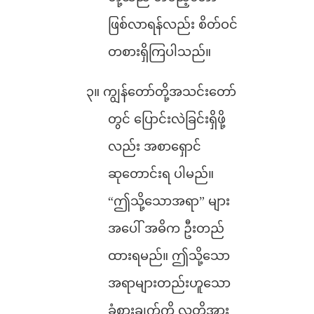
ဖြစ်လာရန်လည်း စိတ်ဝင်
တစားရှိကြပါသည်။
၃။ ကျွန်တော်တို့အသင်းတော်
တွင် ပြောင်းလဲခြင်းရှိဖို့
လည်း အစာရှောင်
ဆုတောင်းရ ပါမည်။
“ဤသို့သောအရာ” များ
အပေါ် အဓိက ဦးတည်
ထားရမည်။ ဤသို့သော
အရာများတည်းဟူသော
ခံစားချက်ကို လူတို့အား