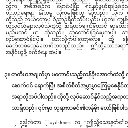
သူက အစီအစဉ်က မှောင်မဲပြီး ရင်နင့်ဖွယ်ရာဖြစ်ခဲ့
ဝိညာဉ်ရေးရာ နိုးထမှု လုံးဝမဖြစ်ဟု ဆိုသည်။ သူက ထ
တို့သည် ဘယ်တော့မှ ဝိညာဉ်ရိတ်သိမ်းမည်မ ဟုတ်။ ကျွန
တို့လူငယ်များလုပ်သကဲ့သို့ နာရီတစ်ချက်တောင် ဆုတောင်း
မည်မထင် ဟု ဆိုသည်။ ဆုတောင်းခြင်းမှတပါး ဘာ
လုပ်ဆောင်နိုင်ပါ။ ထားလိုက်ပါတော့လေ။ ထို့ ကြေ
ခေတ်သစ်ရော့ခ်တေးဂီတသည်လည်း “ဤသို့သောအရာ”
အနိုင်ယူဖို့ ခက်ခဲနေ ဆဲပါ။
၃။ တတိယအချက်မှာ မကောင်းသည့်တန်ခိုးအောက်ထဲသို့ ထိ
ဖောက်ဝင် ရောက်ပြီး အစိတ်စိတ်အမွှာမွှာကြေမွစေနိုင်
အရာလိုအပ်ပါသည်။ ထိုသို့ လုပ်ဆောင်နိုင်သည့်အရာတစ
သာရှိသည်။ ၎င်းမှာ ဘုရားသခင်၏တန်ခိုး တော်ဖြစ်ပါ
ဒေါက်တာ Lloyd-Jones က “ဤသို့သောနတ်၏တန်