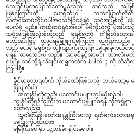
သေခြင်းမှထမြောက်တော်မူခဲ့သည်။ သင်သည် အပြစ
ဖြစ်ကြောင်းကို ယေရှုထံမှာ လက်မြှောက်လိုက်လ
လက်ဝါးကပ်တိုင်ပေါ်အသေခံခြင်းဖြင့် သင့်အပြစ်ကို ဖြေ
ပေလိမ့် မည်။ ကယ်တင်ရှင်အပေါ် မိမိကိုယ်ကို ပုံအပ်သည်
သင့်အပြစ်အလုံးစုံတို့သည် ခရစ်တော် ၏မြတ်သောအ
တော်အားဖြင့် ထာဝရချေဖျက်ကြောင်း ထင်ရှားသည်။
သည် ယေရှု ခရစ်ကို ယုံကြည်ကိုးစားပြီး အပြစ်မှကယ်တင်
ရရန် ဆုတောင်းပါသည်။ အာမင်နှင့်အာမင်၊ အားလုံးမတ
ရပ်ပြီး သင်တို့ရဲ့သီချင်းစာရွက်ထဲက နံပါတ် ၄ ကို သီဆို
ကြပါစို့။
ခိုင်မာသောရဲတိုက် ကိုယ်တော်ဖြစ်သည်၊ ဘယ်တော့မှ 
ပြိုပျက်ပါ၊
အကျွန်ုပ်ကိုကူညီ၊ မကောင်းမှုများလွှမ်းမိုးစဉ်ခါ၊
ကျွန်ုပ်တို့ရန်သူကြီးက မကောင်းမှုပြုစေရန် လိုက်၍ရှာ
သော်လည်း၊
သူ၏တန်ခိုးတော်အနန္တကြီးမားလှ၊ ရက်စက်သောအမု
အငြိုးကိုပယ်ထား၊
မြေကြီးပေါ်မှာ သူ့တန်ခိုး နှိုင်းမရပါ။