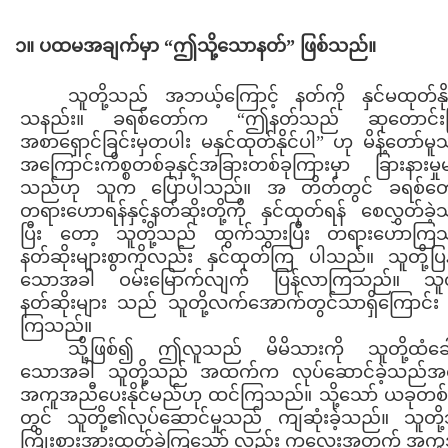
၁။ ပထမအချက်မှာ “ဤသို့သောနတ်” ဖြစ်သည်။
သူတို့သည် အဘယ့်ကြောင့် နတ်ကို နှင်မထုတ်နို
သနည်း။ ခရစ်တော်က “ဤနတ်သည် ဆုတောင်းခြ
အစာရှောင်ခြင်းမှတပါး မနှင်ထုတ်နိုင်ပါ” ဟု မိန့်တော်မ
အကြောင်းကိစ္စတစ်ခုနှင့်အခြားတစ်ခုကြားမှာ ခြားနားမှုမျ
သည်ဟု သူက ပြောပါသည်။ အ တိတ်တွင် ခရစ်တ
တရားဟောရန်နှင့်နတ်ဆိုးတို့ကို နှင်ထုတ်ရန် စေလွှတ်ခဲ
ပြီး တော့ သူတို့သည် ထွက်သွားပြီး တရားဟောကြ
နတ်ဆိုးများစွာကိုလည်း နှင်ထုတ်ကြ ပါသည်။ သူတို့ပ
သောအခါ ဝမ်းမြောက်လျက် ပြန်လာကြသည်။ သူတ
နတ်ဆိုးများ သည် သူတို့လက်အောက်တွင်သာရှိကြောင်း 
ကြသည်။
သို့ဖြစ်၍ ဤလူသည် မိမိသားကို သူတို့ထံခေ
သောအခါ သူတို့သည် အထက်က လုပ်ဆောင်ခဲ့သည်အတိ
အကူအညီပေးနိုင်မည်ဟု ထင်ကြသည်။ သို့သော် ယခုတစ်က
တွင် သူတို့၏လုပ်ဆောင်မှုသည် ကျဆုံးခဲ့သည်။ သူတို
ကြိုးစားအားထုတ်ခဲ့ကြသော် လည်း ကလေးအတွက် အက