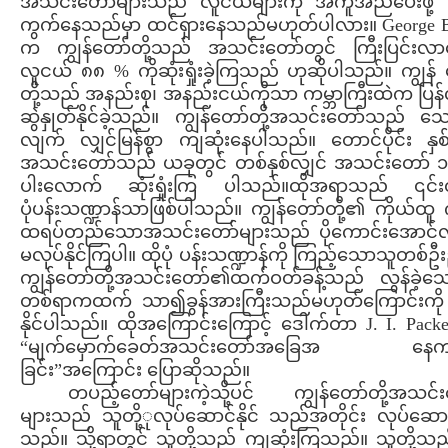
အသင်းတော်များသည် လူငယ်များကို အကူအညီပေးဖို့ 
ကွက်နေသည်မှာ ထင်ရှားနေသည်မဟုတ်ပါလား။ George B
က ကျွန်တော်တို့သည် အသင်းတော်တွင် ကြီးပြင်းလ
လူငယ် ၈၈ % ကိုဆုံးရှုံးခဲ့ကြသည် ဟုဆိုပါသည်။ ကျွန်
တို့သည် အနည်းစု၊ အနည်းငယ်ကိုသာ ကမ္ဘာကြီးထဲက ပြန
ဆွဲနှုတ်နိုင်ခဲ့သည်။ ကျွန်တော်တို့အသင်းတော်သည် သေ
လျက် လျှင်မြန်စွာ ကျဆုံးနေပါသည်။ တောင်ပိုင်း နှစ်
အသင်းတော်သည် ယခုတွင် တစ်နှစ်လျှင် အသင်းတော် 
ပါးလောက် ဆုံးရှုံးကြ ပါသည်။ထိုအရာသည် ၎င်းတ
ပုံပန်းသဏ္ဍာန်သာဖြစ်ပါသည်။ ကျွန်တော်တို့၏ ကိုယ်ထူ 
ထရပ်တည်သောအသင်းတော်များသည် ပိုကောင်းအောင်
မလုပ်နိုင်ကြပါ။ ထိုပုံ ပန်းသဏ္ဍာန်ကို ကြည့်သောသူတစ်
ကျွန်တော်တို့အသင်းတော်၏ထက်ဝတ်ခန့်သည် လွန်ခဲ့သော
တစ်ရာကထက် သာ၍ခွန်အားကြီးသည်မဟုတ်ကြောင်းကို 
နိုင်ပါသည်။ ထိုအကြောင်းကြောင့် ဒေါက်တာ J. I. Pac
“မျက်မှောက်ခေတ်အသင်းတော်အခြေအ နေကျဆ
ခြင်း”အကြောင်း ပြောဆိုသည်။
တပည့်တော်များကဲ့သို့ပင် ကျွန်တော်တို့အသင်း
များသည် သူတို့ုလုပ်ဆောင်နိုင် သည်အတိုင်း လုပ်ဆေ
သည်။ သို့ရာတွင် သူတို့သည် ကျဆုံးကြသည်။ သူတို့သည