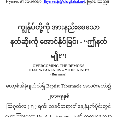
Hymers ၏လိပ်စာမှာ
rlhymersjr@sbcglobal.net
. ဖြစ်ပါသည်။
ကျွန်ုပ်တို့ကို အားနည်းစေသော
နတ်ဆိုးကို အောင်နိုင်ခြင်း - “ဤနတ်
မျိုး”!
OVERCOMING THE DEMONS
THAT WEAKEN US – “THIS KIND”!
(Burmese)
လော့စ်အိန်ဂျယ်လ်ရှိ Baptist Tabernacle အသင်းတော်၌
၂၀၁၈ခုနှစ်
ဩဂုတ်လ ( ၅ ) ရက်၊ သခင်ဘုရား၏နေ့ နံနက်ပိုင်းတွင်
ဟောကြားသော Dr. R. L. Hymers, Jr.၏ တရားဒေသနာ