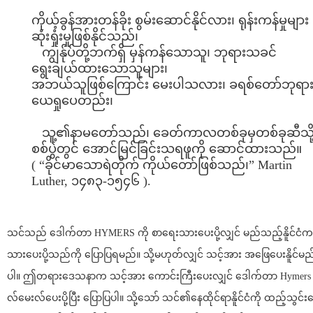
ကိုယ့်ခွန်အားတန်ခိုး စွမ်းဆောင်နိုင်လား၊ ရုန်းကန်မှုများ
ဆုံးရှုံးမှုဖြစ်နိုင်သည်၊
ကျွန်ုပ်တို့ဘက်ရှိ မှန်ကန်သောသူ၊ ဘုရားသခင်
ရွေးချယ်ထားသောသူများ၊
အဘယ်သူဖြစ်ကြောင်း မေးပါသလား၊ ခရစ်တော်ဘုရား
ယေရှုပေတည်း၊
သူ့၏နာမတော်သည်၊ ခေတ်ကာလတစ်ခုမှတစ်ခုဆီသို့
စစ်ပွဲတွင် အောင်မြင်ခြင်းသရဖူကို ဆောင်ထားသည်။
( “ခိုင်မာသောရဲတိုက် ကိုယ်တော်ဖြစ်သည်၊” Martin
Luther, ၁၄၈၃-၁၅၄၆ ).
သင်သည် ဒေါက်တာ HYMERS ကို စာရေးသားပေးပို့လျှင် မည်သည့်နိူင်ငံ
သားပေးပို့သည်ကို ပြောပြရမည်။ သို့မဟုတ်လျှင် သင့်အား အဖြေပေးနိူင်မ
ပါ။ ဤတရားဒေသနာက သင့်အား ကောင်းကြီးပေးလျှင် ဒေါက်တာ Hymers 
လ်မေးလ်ပေးပို့ပြီး ပြောပြပါ။ သို့သော် သင်၏နေထိုင်ရာနိူင်ငံကို ထည့်သွင်း