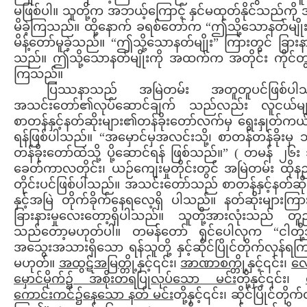
မဖြစ်ပါ။ သူတို့က အဘယ့်ကြောင့် နှင်မထုတ်နိုင်သည်ကို
မိခဲ့ကြသည်။ ထို့နောက် ခရစ်တော်က “ဤသို့သောနတ်မျို
မိန့်တော်မူခဲ့သည်။ “ဤသို့သောနတ်မျိုး” ကြားတွင် ခြားနားမ
သည်။ ဤသို့သောနတ်မျိုးကို အထက်က အတိုင်း ကိုင်တွယ
ကြသည်။
ပြဿနာသည် အမြဲတမ်း အတူတူပင်ဖြစ်ပါ
အသင်းတော်၏လုပ်ဆောင်ချက် သည်လည်း လူငယ်မျာ
စာတန်နှင့်နတ်ဆိုးများ၏တန်ခိုးတော်လက်မှ ရွေးနှုတ်က
ရန်ဖြစ်ပါသည်။ “အမှောင်မှအလင်းသို့၊ စာတန်တန်ခိုးမှ 
တန်ခိုးတော်ထဲသို့ ပို့ဆောင်ရန် ဖြစ်သည်။” ( တမန် ၂၆း
ခေတ်ကာလတိုင်း၊ ယဉ်ကျေးမှုတိုင်းတွင် အမြဲတမ်း ထို
တိုင်းပင်ဖြစ်ပါသည်။ အသင်းတော်သည် စာတန်နှင့်နတ်ဆို
နှင့်အမြဲ တိုက်ခိုက်နေရလေ့ရှိ ပါသည်။ နတ်ဆိုးများကြာ
ခြားနားမှုလေးတော့ရှိပါသည်။ သူတို့အားလုံးသည် တူ
သည်တော့မဟုတ်ပါ။ တမန်တော် ရှင်ပေါလုက “ငါတို
အသွေးအသားရှိသော ရန်သူတို့ နှင့်ဆိုင်ပြိုင်တိုက်လှန်ရ
မဟုတ်။
အထွဋ်အမြတ
္တို့နှင့်၎င်း၊
အာဏာစက
္တို့နှင့်၎င်း၊
လ
မှောင်မိုက်၌ အစိုးတရပြုလုပ်သော မင်း
တို့နှင့်၎င်း၊
ကောင်းကင်၌နေသော နတ် မင်း
တို့နှင့်၎င်း၊ ဆိုင်ပြိုင်တိုက