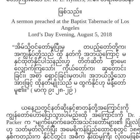
ဖြစ်သည်။
A sermon preached at the Baptist Tabernacle of Los
Angeles
Lord’s Day Evening, August 5, 2018
“အိမ်သို့ဝင်တော်မူပြီးမှ တပည့်တော်တို့က၊
အကျွန်ုပ်တို့သည် ထို နတ်ကို အဘယ့်ကြောင့် မ
နှင်ထုတ်နိုင်ပါသနည်းဟု တိတ်ဆိတ် စွာမေး
လျှောက်ကြသော်၊ ကိုယ်တော်က၊ ဆုတောင်း
ခြင်း၊ အစာ ရှောင်ခြင်းမှတပါး အဘယ်သို့သော
အားဖြင့် ထိုနတ်မျိုးသည် မ ထွက်နိုင်ဟု မိန့်တော်
မူ၏။” ( မာကု ၉း ၂၈-၂၉ )
ယနေ့ညတွင်နတ်ဆိုးနှင့်စာတန်တို့အကြောင်းကို
ကျွန်တော်ဟောပြောသွားပါမည်။ထို အကြောင်းကို Dr. J
Packer က “မျက်မှောက်ခေတ်အသင်းတော်များ၏ ပြိုလဲခြ
ဟု သတ်မှတ်လိုက်ပြီး အမေရိကန်ပြည်ထောင်စုတွင် ၁၈၅
နှစ်ကတည်းက နိုင်ငံတွင်း အဓိက နိုးထမှုကြီး လုံးဝမဖြစ