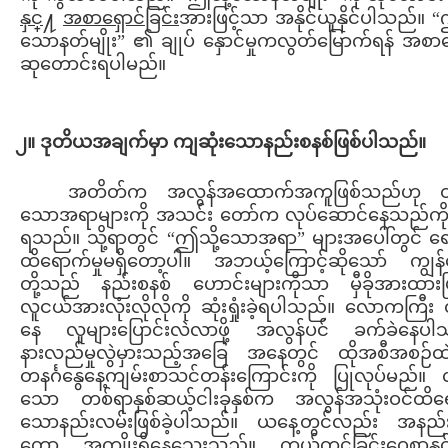
နှင
္႔
အစာရှောင်ခြင်း
အားဖြင့်သာ အနိုင်ယူနိုင်ပါသည်။ “
သောနတ်မျိုး” ၏ ချုပ် နှောင်မှုကလွတ်မြောက်ရန် အစာရ
ဆုတောင်းရပါမည်။
၂။ ဒုတိယအချက်မှာ ကျဆုံးသောနည်းစနစ်ဖြစ်ပါသည်။
အတိတ်က အလွန်အထောက်အကူဖြစ်သည်ဟု 
သောအရာများကို အသင်း တော်က လုပ်ဆောင်နေသည်ကို 
ရသည်။ သို့ရာတွင် “ဤသို့သောအရာ” များအပေါ်တွင် ရေ
ထိရောက်မှုမရှိတော့ပါ။ အဘယ့်ကြောင့်ဆိုသော် ကျွန်
တို့သည် နည်းစနစ် ဟောင်းများကိုသာ မှီခိုအားထားပြ
လူငယ်အားလုံးလိုလိုကို ဆုံးရှုံးခဲ့ရပါသည်။ လောကကြီ
နေ လူများပြောင်းလဲလာဖို့ အလွန်ပင် ခက်ခဲနေပါ
နားလည်မှုလွဲမှားသည့်အခြေ အနေတွင် ထိုအစီအစဉ်ထဲ
တနင်္ဂနွေနေ့ကျမ်းစာသင်တန်းကြောင်းကို ပြုလုပ်မည်။ လွ
သော တစ်ရာနှစ်ဆယ့်ငါးခုနှစ်က အလွန်အသုံးဝင်ထိရ
သောနည်းလမ်းဖြစ်ခဲ့ပါသည်။ ယနေ့တွင်လည်း အနည်
တော့ အကျိုးရှိနေသေးသည်။ ကယ်တင်ခြင်းဝေစာနှင့