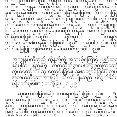
သည် ကြီးမားသည်၊ ဘုရား သခင်၏တန်ခိုးသည် သာ၍
သည်။ ကျွန်တော်တို့လိုအပ်သည်မှာ အသိဥာဏ်မဟုတ
နားလည်နိုင်စွမ်း၊ သိကျွမ်းပိုင်းခြားနိုင်ခြင်း၊ (ဘာသာပြန်
များ သို့မဟုတ် ရော့ခ်တေးဂီတ) များမဟုတ်ပါ။ လူ့စိတ်ဝ
ထဲထိုးဖောက်ဝင်ရောက်နိုင်သည့်တန်ခိုး၊ သူတို့ကိုချိုးဖျက
ပြင်ဆင်ကာ သူတို့ကိုနှိမ့်ချစေမည့် တန်ခိုး၊ အသစ်ပြင်ဆ
တန်ခိုးပင်ဖြစ်ပါသည်။ ၎င်းမှာ အသက်ရှင
ဘုရားသခင်၏တန်ခိုးပင်ဖြစ်ပါသည်” ဟုဆိုပါသည်။ ထိ
က အခြေပြု ကျမ်းဆီသို့ ခေါ်ဆောင်သွားပါသည်။
“အကျွန်ုပ်တို့သည် ထိုနတ်ကို အဘယ့်ကြောင့် မနှင်ထု
နိုင်ပါသ နည်းဟု တိတ်ဆိတ်စွာမေးလျှောက်ကြသော
ကိုယ်တော်က၊ ဆု တောင်းခြင်း၊ အစာရှောင်ခြင်းမှတပ
အဘယ်သို့သောအားဖြင့် ထိုနတ်မျိုးသည် မထွက်နိုင်
မိန့်တော်မူ၏။” ( မာကု ၉း ၂၈-၂၉ )
ဆုတောင်းခြင်းနှင့်အစာရှောင်ခြင်းဖြစ်သည်။ “
သောနတ်မျိုး” တည်းဟူသော စာတန်၏တိုက်ခိုက်မှုကို အ
နိုင်ဖို့ ကျွန်တော်တို့အသင်းတော်ကို အကူအညီပေးနိုင
အရာမရှိပါ။ ကျွန်တော်တို့အသင်းတော်သည် လူငယ်များက