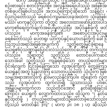
မာကု အခန်းကြီးကိုးတွင် ဤအဖြစ်အပျက်အကြောင်
စဉ်းစားရင်း စတင်ကြပါစို့။ အလွန်အရေးပါသည့် အဖြစ်
တစ်ခုပင်ဖြစ်ပါသည်။ အဘယ့်ကြောင့်ဆိုသော် သန့်ရှင်
ဝိညာဉ်တော်သည် ခရစ်ဝင်ကျမ်းလေးခုအထဲက သုံးခုဖြစ်
မဿဲ၊ မာကုနှင့်လုကာ တို့တွင် အလေးထားဖော်ပြထားပါ
မာကု၏ရေတွက်ချက်အပေါ်မူတည်ပြီး အပိုဒ်နှစ်ခုကို ဖတ်ရ
ပါသည်။ မာကုအခန်းကြီး၏ အစောပိုင်းအပိုင်းမ
ခရစ်တော်သည် ပေတရု၊ ယာကုပ်နှင့်ယောဟန်တို့ကို ခေါ်ပြီ
ဩဘွယ်အရာအဖြစ်အပျက်ကို သူ့တို့တွေ့မြင်ခဲ့ရာန
ယေရှု၏ပုံသဏ္ဍာန်ပြောင်းလဲသည့်တောင်ပေါ်သို့ တက်သွား
ပါသည်။ သို့ရာတွင် သူတို့သည် တောင်ပေါ်ကဆင
သောအခါ သူတို့သည် ကျန်ရစ်ခဲ့သော တပည့်တော်များ
ဝိုင်းရံလျက် ငြင်းခုံနေကြသော လူအုပ်ကြီးကို တွေ့ခဲ့က
ယေရှုနှင့်အတူ ပြန်လာကြ သောတပည့်တော် သုံးဦးက ဖြစ
သမျှအရာအားလုံးကို နားမလည်နိုင်ကြပါ။ ထို့နောက် လူ
သည် လူအုပ်ထဲက ထွက်လာ၍ သူ့သားသည် ပါးစပ်
အမြှုပ်များထွက်လာ သည်တိုင်အောင် နတ်ဆိုးစွဲခြင်း
ကြောင်း ယေရှုကို လျှောက်ထားသည်။ ထိုသူက “( နတ်ဆိ
နှင်ထုတ်ဖို့ ) တပည့်တော်များထံသို့ခေါ်လာခဲ့သော်လည
တို့သည် မတတ်နိုင် ကြ” ( မာကု ၉း ၁၈ ) ဟု ဆိုသည်