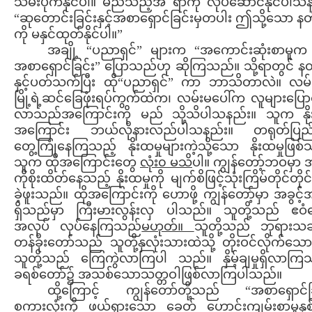
သိမ်းပိုက်နိုင်ပါ။ မည်သည့်အ ရာကို လုပ်ဆောင်နိုင်ပါသ
“ဆုတောင်းခြင်းနှင့်အစာရှောင်ခြင်းမှတပါး ဤသို့သော နတ်
ကို မနှင်ထုတ်နိုင်ပါ။”
အချို့ “ပညာရှင်” များက “အကောင်းဆုံးစာမူက “
အစာရှောင်ခြင်း” ပြောသည်ဟု ဆိုကြသည်။ သို့ရာတွင် နတ
နှင့်ပတ်သက်ပြီး ထို“ပညာရှင်” ကာ ဘာသိတာလဲ။ လမ
မြို့ရဲ့ဆင်ခြေဖုံးရပ်ကွက်ထဲက၊ လမ်းမပေါ်က လူများပြော
လာသည်အကြောင်းကို မည် သို့သိပါသနည်း။ သူက နိုး
အကြောင်း ဘယ်လိုနားလည်ပါသနည်း။ တရုတ်ပြည်
တွေ့ကြုံနေကြသည့် နိုးထမှုများကဲ့သို့သော နိုးထမှုဖြစ
သူက ထိုအကြောင်းတွေ
လုံး၀ မသိ
ပါ။ ကျွန်တော့်ဘဝမှာ 
ကိုစိုးထိတ်နေသည့် နိုးထမှုကို မျက်စိဖြင့်သုံးကြိမ်တိုင်တိုင
ခဲ့ဖူးသည်။ ထိုအကြောင်းကို ဟောဖို့ ကျွန်တော့်မှာ အခွင့
ရှိသည်မှာ ကြီးမားလွန်းလှ ပါသည်။ သူတို့သည် ဧဝံ
အလုပ် လုပ်နေကြသည်
မဟုတ်။
သူတို့သည် ဘုရားသ
တန်ခိုးတော်သည် သူတို့နှလုံးသားထဲသို့ တိုးဝင်လိုက်သ
သူတို့သည် ကြေကွဲလာကြပါ သည်။ နှိမ့်ချမှုရှိလာကြ
ခရစ်တော်၌ အသစ်သောသတ္တဝါဖြစ်လာကြပါသည်။
ထို့ကြောင့် ကျွန်တော်တို့သည် “အစာရှောင်ခြ
စကားလုံးကို ဖယ်ရှားသော ခေတ် ဟောင်းကျမ်းစာမူနှစ်