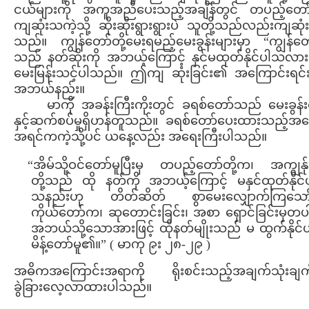
ငယ်များကို အကူအညီပေးသည့်အချိန်တွင် တပည့်တော်
ကျဆုံးသကဲ့သို့ ဆိုးဆိုးရွားရွားပဲ သူတို့သည်လည်းကျဆုံး
သည်။ ကျွန်တော်တို့မေးရမည့်မေးခွန်းများမှာ “ကျွန်တော
သည် နတ်ဆိုးကို အဘယ့်ကြောင့် နှင်မထုတ်နိုင်ပါသလာ
မေးမြန်းသင့်ပါသည်။ ဤကျ ဆုံးခြင်း၏ အကြောင်းရင်
အဘယ်နည်း။
မာကို အခန်းကြီးကိုးတွင် ခရစ်တော်သည် မေးခွန်းတ
နှင့်ဆက်စပ်မှုရှိဟန်တူသည်။ ခရစ်တော်ပေးထားသည့်အဖ
အရင်ကကဲ့သို့ပင် ယနေ့လည်း အရေးကြီးပါသည်။
“အိမ်သို့ဝင်တော်မူပြီးမှ တပည့်တော်တို့က၊ အကျွန်ု
တို့သည် ထို နတ်ကို အဘယ့်ကြောင့် မနှင်ထုတ်နိုင်
သနည်းဟု တိတ်ဆိတ် စွာမေးလျှောက်ကြသော်
ကိုယ်တော်က၊ ဆုတောင်းခြင်း၊ အစာ ရှောင်ခြင်းမှတပ
အဘယ်သို့သောအားဖြင့် ထိုနတ်မျိုးသည် မ ထွက်နိုင်
မိန့်တော်မူ၏။” ( မာကု ၉း ၂၈-၂၉ )
အဓိကအကြောင်းအရာကို ရိုးစင်းသည့်အချက်သုံးချက်ဖ
ခွဲခြားလေ့လာထားပါသည်။