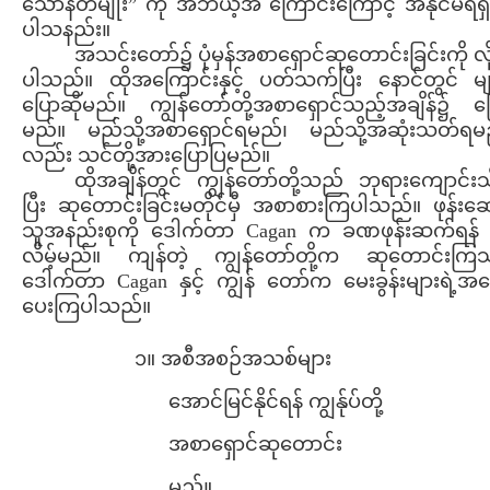
သောနတ်မျိုး” ကို အဘယ့်အ ကြောင်းကြောင့် အနိုင်မရရှိ
ပါသနည်း။
အသင်းတော်၌ ပုံမှန်အစာရှောင်ဆုတောင်းခြင်းကို လ
ပါသည်။ ထိုအကြောင်းနှင့် ပတ်သက်ပြီး နောင်တွင် မျ
ပြောဆိုမည်။ ကျွန်တော်တို့အစာရှောင်သည့်အချိန်၌ ပ
မည်။ မည်သို့အစာရှောင်ရမည်၊ မည်သို့အဆုံးသတ်ရမည
လည်း သင်တို့အားပြောပြမည်။
ထိုအချိန်တွင် ကျွန်တော်တို့သည် ဘုရားကျောင်းသ
ပြီး ဆုတောင်းခြင်းမတိုင်မှီ အစာစားကြပါသည်။ ဖုန်းဆ
သူအနည်းစုကို ဒေါက်တာ Cagan က ခဏဖုန်းဆက်ရန် 
လိမ့်မည်။ ကျန်တဲ့ ကျွန်တော်တို့က ဆုတောင်းကြ
ဒေါက်တာ Cagan နှင့် ကျွန် တော်က မေးခွန်းများရဲ့အဖ
ပေးကြပါသည်။
၁။ အစီအစဉ်အသစ်များ
အောင်မြင်နိုင်ရန် ကျွန်ုပ်တို့
အစာရှောင်ဆုတောင်း
မည်။