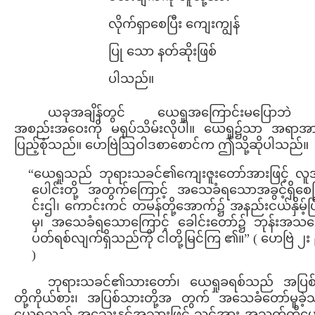
လိုက်ရှာစေပြီး ကျေးကျွန်
ပြု သော နတ်ဆိုးဖြစ်
ပါသည်။
ယခုအချိန်တွင် ယေရှုအကြောင်းမပြော
အစည်းအဝေးကို မရုပ်သိမ်းလိုပါ။ ယေရှု၌သာ အရာအား
ပြည့်စုံသည်။ ဟေဗြဲဩဝါဒစာစောင်က ဤသို့ဆိုပါသည်။
“ယေရှုသည် ဘုရားသခင်၏ကျေးဇူးတော်အားဖြင့် လ
ပေါင်းတို့ အတွက်ကြောင့် အသေခံရသောအခွင့်ရှိစေ
င်းဌါ၊ ကောင်းကင် တမန်တို့အောက်၌ အနည်းငယ်နှိမ့်ပြ
မှ၊ အသေခံရသောကြောင့် ခေါင်းတော်၌ ဘုန်းအသ
ပတ်ရစ်လျက်ရှိသည်ကို ငါတို့မြင်ကြ ၏။” ( ဟေဗြဲ ၂း
)
ဘုရားသခင်၏သားတော်၊ ယေရှုခရစ်သည် အပြစ
တို့ကိုယ်စား၊ အပြစ်သားတို့အ တွက် အသေခံတော်မူခဲ့
ယေရှုသည် အသွေးနှင့်အသားဖြင့် သင့်အား အသက်ကိုပေး