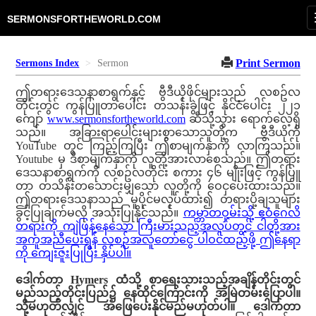
SERMONSFORTHEWORLD.COM
Print Sermon
Sermons Index
Sermon
ဤတရားဒေသနာစာရွက်နှင့် ဗွီဒီယိုဖိုင်များသည် လစဥ်လ
တိုင်းတွင် ကွန်ပြူတာပေါင်း တသန်းခွဲဖြင့် နိုင်ငံပေါင်း ၂၂၁
ကျော်
www.sermonsfortheworld.com
ဆီသို့သွား ရောက်လေ့ရှိ
သည်။ အခြားရာပေါင်းများစွာသောသူတို့က ဗွီဒီယိုကို
YouTube တွင် ကြည့်ကြပြီး ဤစာမျက်နှာကို လာကြသည်။
Youtube မှ ဒီစာမျက်နှာကို လူတို့အားလာစေသည်။ ဤတရား
ဒေသနာစာရွက်ကို လစဥ်လတိုင်း စကား ၄၆ မျိုးဖြင့် ကွန်ပြူ
တာ တသိန်းတသောင်းမျှသော လူတို့ကို ဝေငှပေးထားသည်။
ဤတရားဒေသနာသည် မူပိုင်မလုပ်ထား၍ တရားပို့ချသူများ
ခွင့်ပြုချက်မလို အသုံးပြုနိုင်သည်။
ကမ္ဘာတဝှမ်းသို့ ဧဝံဂေလိ
တရားကို ကျဲဖြန့်နေသော ကြီးမားသည့်အလုပ်တွင် ငါတို့အား
အကူအညီပေးရန် လစဉ်အလူတော်ငွေ ပါဝင်ထည့်ဖို့ ဤနေရာ
ကို ကျေးဇူးပြုပြီး နှိပ်ပါ။
ဒေါက်တာ Hymers ထံသို့ စာရေးသားသည့်အချိန်တိုင်းတွင်
မည်သည့်တိုင်းပြည်၌ နေထိုင်ကြောင်းကို အမြဲတမ်းပြောပါ။
သို့မဟုတ်လျှင် အဖြေပေးနိုင်မည်မဟုတ်ပါ။ ဒေါက်တာ