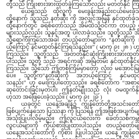
တို့သည် ကြိုးစားအားထုတ်ခဲ့ကြသော်လည်း မတတ်နိုင် ကြ
ယေရှုသည် ထိုလူကို မေးခွန်းအနည်းငယ်မေးခဲ့
ထို့နောက် သူသည် နတ်ဆိုး ကို အလျှင်အမြန် နှင်ထုတ်ခဲ
ထို့နောက်တွင် ခရစ်တော်သည် အိမ်ထဲသို့ဝင်ကာ တပည့်
များသည်လည်း သူနှင့်အတူ ပါလာခဲ့သည်။ သူတို့သည် အိ
သို့ရောက်ကြသောအခါ တပည့်တော်များက “နတ်ဆိုးကိ
ယ့်ကြောင့် နင်မထုတ်နိုင်ကြရသနည်း။” ( မာကု ၉း ၂၈ ) ဟ
ကြသည်။ သူတို့သည် အတတ်နိုင်ဆုံးကြိုးစားအားထုတ်ခ
ပါသည်။ သူတို့ သည် အရင်ကဆို အမြဲတမ်း နှင်ထုတ်နိုင်လ
ကြသည်။ သို့သော် ဤတစ်ကြိမ်မှာတော့ လုံး၀ မအောင်မြ
ပေ။ သူတို့က“နတ်ဆိုးကို အဘယ့်ကြောင့် နှင်မထုတ်န
သနည်း” ဟု မေးကြပါတော့သည်။ ခရစ်တော်က “အစာရှ
ဆုတောင်းခြင်းမှတပါး ဤနတ်မျိုးသည် လုံး ဝမထွက်နို
ဟုသာ အဖြေပေးခဲ့သည်။ ( မာကု ၉း ၂၉ )
ယခုတွင် ယနေ့အချိန်၌ ကျွန်တော်တို့အသင်းတော်
ဖြစ်ပျက်နေသော ပြဿနာ ကို ပြသရန် ဤအဖြစ်အပျက်မျာ
အသုံးပြုပါလိမ့်မည်။ ဤလူငယ်လေးက ခေတ်သစ်ကမ္ဘာ
လူငယ်များကို ကိုယ်စားပြုထားပါသည်။ တပည့်တော်မ
ယနေ့အသင်းတော်ကို ကိုစား ပြုပါသည်။ ယနေ့ ကျွန်တော