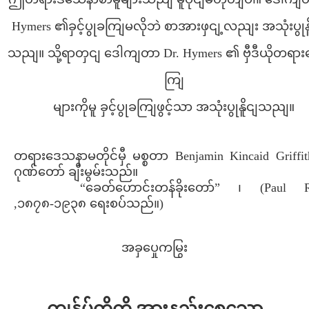
Hymers ၏ခှင့်ပွုခကျြမလိုဘဲ စာအားဖှငျ့လညျး အသုံးပွုနိ
သညျ။ သို့ရာတှငျ ဒေါကျတာ Dr. Hymers ၏ ဗှီဒီယိုတရာ
ကျြ
များကိုမူ ခှင့်ပွုခကျြဖွင့်သာ အသုံးပွုနိူငျသညျ။
တရားဒေသနာမတိုင်မှီ မစ္စတာ Benjamin Kincaid Griff
ဂုဏ်တော် ချီးမွမ်းသည်။
“ခေတ်ဟောင်းတန်ခိုးတော်” ၊ (Paul R
,၁၈၇၈-၁၉၃၈ ရေးစပ်သည်။)
အခှပှေုကမြွး
ကျွန်ုပ်တို့ကို အားနည်းစေသော