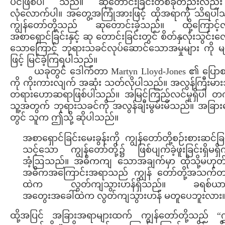
ပင်ဖြစ်ပါ သည်။ ဆုတောင်းခြင်းတစ်ခုတည်းလည
လုံလောက်ပါ။ အတွေ့အကြုံအားဖြင့် ထိုအရာကို သိရပါ
ကျွန်တော်တို့သည် ဆုတောင်းခဲ့သည်။ ထို့ကြောင့်
အစာရှောင်ခြင်းနှင့် ဆု တောင်းခြင်းတွင် စိတ်နှလုံးသွင်းလ
သောကြောင့် ဘုရားသခင်လုပ်ဆောင်သောအမှုများ ကို မျ
ဖြင့် မြင်ခဲ့ကြရပါသည်။
ယခုတွင် ဒေါက်တာ Martyn Lloyd-Jones ၏ ပြော
ကို ကိုးကားလျက် အဆုံး သတ်လိုပါသည်။ အလွန်ကြီးမား
တရားဟောဆရာဖြစ်ပါသည်။ အမြင်ကြည်လင်မှုရှိပါ တ
သူ့အတွက် ဘုရားသခင်ကို အလွန်ချီးမွမ်းမိသည်။ အခြာ
တွင် သူက ဤသို့ ဆိုပါသည်။
အစာရှောင်ခြင်းမေးခွန်းကို ကျွန်တော်တို့စဉ်းစားဆင်ခြ
သင့်သော ကျွန်တော်တို့၌ ဖြစ်ပျက်ခဲ့ဖူးခြင်းရှိမရှိက
အံ့ဩသည်။ အဓိကကျ သောအချက်မှာ ထိုသို့မဟုတ
အဓိကအကြောင်းအရာသည် ကျွန် တော်တို့အသက်
ထဲက လွတ်ကျသွားဟန်ရှိသည်။ ခရစ်ယာန
အတွေးအခေါ်ထဲက လွတ်ကျသွားဟန် မတူပေဘူးလား
ထို့အပြင် အခြားအရာများထက် ကျွန်တော်တို့သည် “ဤ