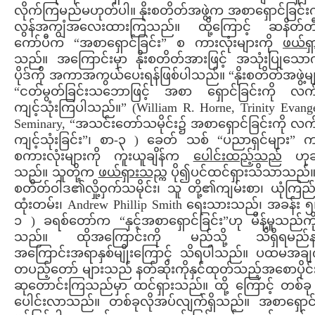
လိုက်ကြမည်မဟုတ်ပါ။ နိုးစတိတ်အဖွဲ့က အစာရှောင်ခြင်း
လွန်အကျွံအလေးထားကြသည်။ ထို့ကြောင့် ဆနိတ်တ
ကော်ပီက “အစာရှောင်ခြင်း” စ ကားလုံးများကို
ဖယ်ရှ
သည်။ အကြောင်းမှာ နိုးစတိတ်အားဖြင့် အသုံးပြုသောက
ပိုဒ်ကို အကာအကွယ်ပေးရန်ဖြစ်ပါသည်။ “နိုးစတိတ်အဖွဲ့
“ငတ်မွတ်ခြင်းသဘောဖြင့် အစာ ရှောင်ခြင်းကို လက်
ကျင့်သုံးကြပါသည်။” (William R. Horne, Trinity Evange
Seminary, “အသင်းတော်သမိုင်း၌ အစာရှောင်ခြင်းကို လက
ကျင့်သုံးခြင်း”၊ စာ-၃ ) ခေတ် သစ် “ပညာရှင်များ” 
စကားလုံးများကို ကူးယူချိန်က
ပေါင်းထည့်သည်
ဟုဆ
သည်။ သူတို့က
ဖယ်ရှားသည
္က ပို၍ပင်ထင်ရှားသိသာသည်။ (
စတိတ်ဝါဒ၏လှို့ဝှက်သမိုင်း၊ သူ တို့၏ကျမ်းစာ၊ ယုံကြည်မှု
ထုံးတမ်း၊ Andrew Phillip Smith ရေးသားသည်၊ အခန်း ၅
၁ ) ခရစ်တော်က “နှင့်အစာရှောင်ခြင်း”ဟု မိန့်မူသည်က
သည်။ ထိုအကြောင်းကို မည်သို့ သိရှိရမည်န
အကြောင်းအရာနှစ်မျိုးကြောင့် သိရပါသည်။ ပထမအချက
တပည့်တော် များသည် နတ်ဆိုးကိုနှင်ထုတ်သည့်အစောပိုင်
ဆုတောင်းကြသည်မှာ ထင်ရှားသည်။ ထို့ ကြောင့် တစ်ခု
ပေါင်းလာသည်။ တစ်ခုလိုအပ်လျက်ရှိသည်။ အစာရှောင်ခ