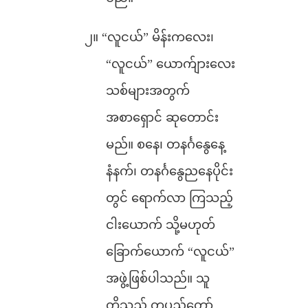
၂။ “လူငယ်” မိန်းကလေး၊
“လူငယ်” ယောက်ျားလေး
သစ်များအတွက်
အစာရှောင် ဆုတောင်း
မည်။ စနေ၊ တနင်္ဂနွေနေ့
နံနက်၊ တနင်္ဂနွေညနေပိုင်း
တွင် ရောက်လာ ကြသည့်
ငါးယောက် သို့မဟုတ်
ခြောက်ယောက် “လူငယ်”
အဖွဲ့ဖြစ်ပါသည်။ သူ
တို့သည် တပည့်တော်