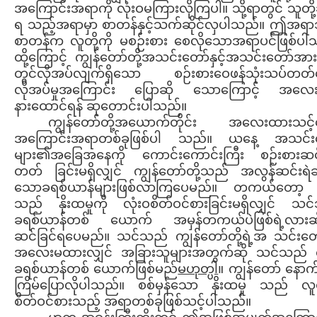
အကြောင်းအရာကို လုံးဝမကြားလိုကြပါ။ သို့ရာတွင် သူတို့
ရ သည့်အရာမှာ စာတန်နှင့်သက်ဆိုင်လှပါသည်။ ဤအရ
စာတန်က လူတို့ကို မစဉ်းစား စေလိုသောအရာပင်ဖြစ်ပါ
ထို့ကြောင့် ကျွန်တော်တို့အသင်းတော်နှင့်အသင်းတော်အား
တွင်လိုအပ်လျက်ရှိသော စဉ်းစားဝေဖန်သုံးသပ်တတ
လိုအပ်မှုအကြောင်း ပြောဆို သောကြောင့် အလေ
နားထောင်ရန် ဆုတောင်းပါသည်။
ကျွန်တော်တို့အယောက်တိုင်း အလေးထားသင့
အကြောင်းအရာတစ်ခုဖြစ်ပါ သည်။ ယနေ့ အသင်း
များ၏အခြေအနေကို ကောင်းကောင်းကြီး စဉ်းစားဆင်
တတ် ခြင်းမရှိလျှင် ကျွန်တော်တို့သည် အလွန်ဆင်းရဲချိ
သောခရစ်ယာန်များဖြစ်လာကြပေမည်။ တကယ်တော့
သည် နိုးထမှုကို လုံးဝစိတ်ဝင်စားခြင်းမရှိလျှင် သ
ခရစ်ယာန်တစ် ယောက် အမှန်တကယ်ပဲဖြစ်ရဲ့လားဆ
ဆင်ခြင်ရပေမည်။ သင်သည် ကျွန်တော်တို့ရဲ့အ သင်းတော
အလေးမထားလျှင် အခြားသူများအတွက်ဆို သင်သည် လ
ခရစ်ယာန်တစ် ယောက်ဖြစ်မည်
မဟုတ
္ပါ။ ကျွန်တော် နော
ကြိမ်ပြောလိုပါသည်။ စစ်မှန်သော နိုးထမှု သည် လူတိ
စိတ်ဝင်စားသည့် အရာတစ်ခုဖြစ်သင့်ပါသည်။