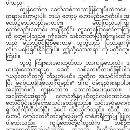
ပါသည်။
ကျွန်တော်က ခေတ်သစ်ဘာသာပြန်ကျမ်းထဲကနေ လ
တရားမဟောဖူးပါ။ ဘယ် တော့မှ ဟောမည်မဟုတ်ပါ။ အ
တော်၌သော်လည်းကောင်း၊ မယုံကြည်သူကြား
သော်လည်းကောင်း အချိန်တိုင်း လူတွေပြောင်းလဲလာက
ကို တွေ့ရပါသည်။ ဤခေတ် သစ်ဘာသာပြန်ဆိုကျမ်း၏တန်
သည် မည်သို့ပင်ဖြစ်စေကာမူ သူတို့သည် ပြဿနာကို
လုံး၀ မဖြေရှင်းနိုင်ကြပါ။ “ဤသို့သောအရာ” ကို မကိုင်တွယ်
ကြပါ။
သူတို့ ကြိုးစားအားထုတ်တာ ဘာကျန်သေးလဲ။ အ
မားဆုံးသောအရာမှာ ခေတ် သစ်တေးဂီတပင်ဖြစ်ပါ
“ယခုတေးဂီတကို တီးမှုတ်မယ်။ သူတို့က အသင်းတော်
ပြီး ခရစ်ယာန်ဖြစ်လာကြမည်။” ဒါက ဝမ်းနည်းစရာပါပဲ။
အကြောင်းကို ကျွန်တော်က ထောက်ခံပေးရမလား။ 
အကြောင်းအရာကို လော့ခ်အိန်ဂျယ်တွင်လုပ်ဆောင်န
တောင်ပိုင်းနှစ်ခြင်းအသင်းတော်ရှိသည်။ သင်းအုပ်ဆရ
ရှက်အိင်္ကျီကိုဝတ်ပြီး ခုံပေါ် ထိုင်လိုက်သည်။ ထိုသို့ 
ဟောမှီ ရော့ခ်တေးဂီတဖျော်ဖြေမှုကို တစ်နာရီကြာမျှ ပြုလုပ
ပါသေးသည်။ ကျွန်တော်တို့၏လူထဲက တစ်ဦး
သွားရောက်ကြည့်ရှုခဲ့သည်။ သူသည် စိုးထိတ်သွားခဲ့