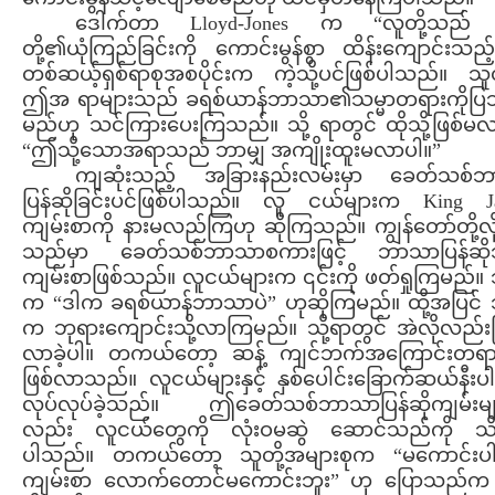
ဒေါက်တာ Lloyd-Jones က “လူတို့သည် 
တို့၏ယုံကြည်ခြင်းကို ကောင်းမွန်စွာ ထိန်းကျောင်းသည
တစ်ဆယ့်ရှစ်ရာစုအစပိုင်းက ကဲ့သို့ပင်ဖြစ်ပါသည်။ သူ
ဤအ ရာများသည် ခရစ်ယာန်ဘာသာ၏သမ္မာတရားကိုပ
မည်ဟု သင်ကြားပေးကြသည်။ သို့ ရာတွင် ထိုသို့ဖြစ်မ
“ဤသို့သောအရာသည် ဘာမျှ အကျိုးထူးမလာပါ။”
ကျဆုံးသည့် အခြားနည်းလမ်းမှာ ခေတ်သစ်
ပြန်ဆိုခြင်းပင်ဖြစ်ပါသည်။ လူ ငယ်များက King J
ကျမ်းစာကို နားမလည်ကြဟု ဆိုကြသည်။ ကျွန်တော်တို့လ
သည်မှာ ခေတ်သစ်ဘာသာစကားဖြင့် ဘာသာပြန်ဆို
ကျမ်းစာဖြစ်သည်။ လူငယ်များက ၎င်းကို ဖတ်ရှုကြမည်။ သ
က “ဒါက ခရစ်ယာန်ဘာသာပဲ” ဟုဆိုကြမည်။ ထို့အပြင် သူ
က ဘုရားကျောင်းသို့လာကြမည်။ သို့ရာတွင် အဲလိုလည်း
လာခဲ့ပါ။ တကယ်တော့ ဆန့် ကျင်ဘက်အကြောင်းတရ
ဖြစ်လာသည်။ လူငယ်များနှင့် နှစ်ပေါင်းခြောက်ဆယ်နီး
လုပ်လုပ်ခဲ့သည်။ ဤခေတ်သစ်ဘာသာပြန်ဆိုကျမ်းမ
လည်း လူငယ်တွေကို လုံးဝမဆွဲ ဆောင်သည်ကို သ
ပါသည်။ တကယ်တော့ သူတို့အများစုက “မကောင်းပါ
ကျမ်းစာ လောက်တောင်မကောင်းဘူး” ဟု ပြောသည်က 