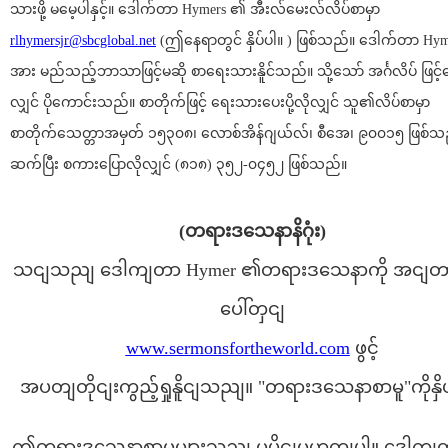
သားဖို့ မမေ့ပါနှင့်။ ဒေါက်တာ Hymers ၏ အီးလ်မေးလ်လိပ်စာမှာ
rlhymersjr@sbcglobal.net
(ဤနေရာတွင် နှိပ်ပါ။ ) ဖြစ်သည်။ ဒေါက်တာ Hym
အား မည်သည့်ဘာသာဖြင့်မဆို စာရေးသားနိူင်သည်။ သို့သော် အင်္ဂလိပ် ဖြင့်ရေ
လျှင် ပိုကောင်းသည်။ စာတိုက်ဖြင့် ရေးသားပေးပို့လိုလျှင် သူ၏လိပ်စာမှာ
စာတိုက်သေတ္တာအမှတ် ၁၅၃၀၈၊ လောစ်အိန်ဂျယ်လ်၊ စီအေ၊ ၉၀၀၁၅ ဖြစ်သည်
ဆက်ပြီး စကားပြောလိုလျှင် (၈၁၈) ၃၅၂-၀၄၅၂ ဖြစ်သည်။
(တရားဒသေနာနိဂုံး)
သငျသညျ ဒေါကျတာ Hymer ၏တရားဒသေနာကို အငျတ
ပေါ်တှငျ
www.sermonsfortheworld.com
ဖွင့်
အပတျတိုငျးကွည့်ရှုနိူငျသညျ။ "တရားဒသေနာစာမူ"ကိုနှိ
ဤတရားဒသေနာစာမူများသညျ မူပိုငျမဟုတျပါ။ ဒေါကျတ