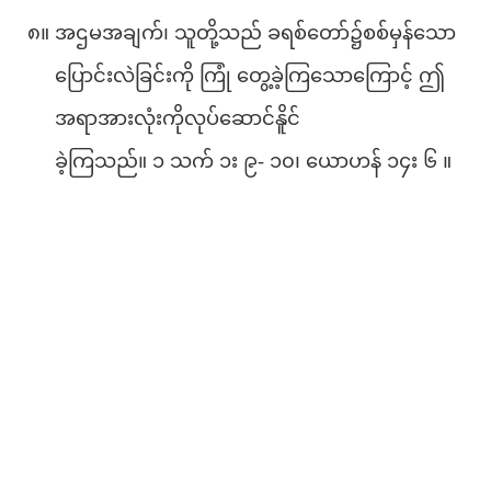
၈။ အဌမအချက်၊ သူတို့သည် ခရစ်တော်၌စစ်မှန်သော
ပြောင်းလဲခြင်းကို ကြုံ တွေ့ခဲ့ကြသောကြောင့် ဤ
အရာအားလုံးကိုလုပ်ဆောင်နိူင်
ခဲ့ကြသည်။ ၁ သက် ၁း ၉- ၁၀၊ ယောဟန် ၁၄း ၆ ။