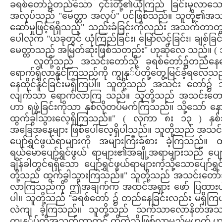
ခရစ်တော်၌တည်သော ၄င်းတို့၏ယုံကြည် ခြင်းမှလာသော
အလုပ်သည် "မေတ္တာ အလုပ်" ပင်ဖြစ်သည်။ သူတို့၏အသက်
ဆော်မှုဖြင့်ရရှိသည့်" သည်းခံခြင်းကိုလည်း အသက်တာတွ
ပေါလုက "ယခုတွင် ယုံကြည်ခြင်း၊ မြော်လင့်ခြင်း၊ ချစ်ခြ
မေတ္တာသည် အမြတ်ဆုံးဖြစ်သတည်း" ဟုဆိုလေ သည်။ ( 
လူတို့သည် အသင်းတော်သို့ ခရစ်တော်၌တည်နေသောယု
ရောက်ရှိလာနိူင်ကြသည်ကို ကျွနု်ပ်တို့တွေ့မြင်ခဲ့ရလေ
နေထိုင်နိူင်ခြင်းမရှိကြပါ။ သူတို့သည် အသင်း တော်၌ သ
လျက်သာ ရောက်လာကြ သည်။ သူတို့သည် အသင်းတော်၌ရှိသ
ဟာ ရဖွဲ့ခြင်းကိုသာ နှစ်လိုတပ်မက်ကြသည်။ သို့သော် နောက
ထွက်ခွါသွားလေ့ရှိကြသည်။" ( လုကာ ၈း ၁၃ ) နှစ
အခြေအနေများ ဖြစ်ပေါ်လေ့ရှိပါသည်။ သူတို့သည် အသင်း 
ပျော်ရွှင်ဖွယ်ရာများကို အများကြီးခံစား ခဲ့ကြသည်။
ရယ်မောပျော်ရွှင်ဖွယ် ရာများ၏အချို့အရာများသည် ပျ
ချိန်ခါတွင်ရရှိသော ပျော်ရွှင်ဖွယ်ရာများကဲ့သို့သောပျော်
တို့သည် ထွက်ခွါသွားကြသည်။" သူတို့သည် အသင်းတော်သို့ ပျ
လာကြသည်ကို ဤအချက်က အထင်အရှား ဖော် ပြထားပါသည်။
ပါ။ သူတို့သည် "ခရစ်တော် ၌ တည်နေခြင်းလည်း မရှိကြပါ။"
လဲကျ ခဲ့ကြသည်။ သူတို့သည် သက်သာလောနိတ်အသင်းတေ
ကျွနု်ပ်တို့အသက်တာတွင် ထိုကဲ့သို့ဖြစ်လာမည်မဟုတ် ဟု 