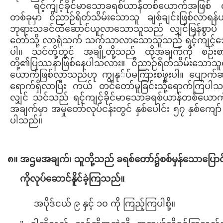
ရင့်ကျင့်ခိုင်မာသောခရစ်ယာန်တစ်ယောက်အဖြစ် လျှ
တစ်ခုမှာ ၀ိညာဉ်ရိတ်သိမ်းသောသူ ချစ်ချင်းဖြစ်လာရန်
ဘုရားသခင်ထံဆောင်ယူလာသောသူသည် လျှင်မြန်စွာပဲ ခိ
တော်သို့ လာရုံသက် သက်သာလာသောသူသည် ရင့်ကျင့်သေ
ပါ။ သင်တို့တွင် အချို့တို့သည် ထိုအချက်ကို စဉ
တို့၏ပြဿနာဖြစ်နေပါသလား။ ၀ိညာဉ်ရိတ်သိမ်းသောသူတ
ယောက်ဖြစ်လာသည်ဟု ကျွနု်ပ်မကြားစဖူးပါ။ ပျောက်
ရောက်ရှိလာပြီး ကယ် တင်တော်မူခြင်းသို့ရောက်ကြပါ
လျှင် သင်သည် ရင့်ကျင့်ခိုင်မာသောခရစ်ယာန်တစ်ယောက
အချက်မှာ အမှုတော်လုပ်ငန်းတွင် နှစ်ပေါင်း ၅၇ နှစ်ကျ
ပါသည်။
၈။ အဌမအချက်၊ သူတို့သည် ခရစ်တော်၌စစ်မှန်သောပြောင်း
ကိုလုပ်ဆောင်နိူင်ခဲ့ကြသည်။
အပိုဒ်ငယ် ၉ နှင့် ၁၀ ကို ကြည့်ကြပါစို့။