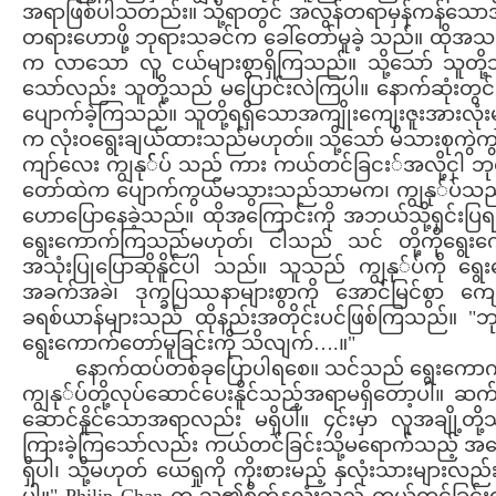
အရာဖြစ်ပါသတည်း။ သို့ရာတွင် အလွန်တရာမှန်ကန်သောအရ
တရားဟောဖို့ ဘုရားသခင်က ခေါ်တော်မူခဲ့ သည်။ ထိုအသ
က လာသော လူ ငယ်များစွာရှိကြသည်။ သို့သော် သူတိ
သော်လည်း သူတို့သည် မပြောင်းလဲကြပါ။ နောက်ဆုံးတွ
ပျောက်ခဲ့ကြသည်။ သူတို့ရရှိသောအကျိုးကျေးဇူးအားလုံး
က လုံးဝရွေးချယ်ထားသည်မဟုတ်။ သို့သော် မိသားစုက
ကျာ်လေး ကျွနု််ပ် သည် ကား ကယ်တင်ခြငး်အလို့ငှါ 
တော်ထဲက ပျောက်ကွယ်မသွားသည်သာမက၊ ကျွနု်ပ်သည် နှ
ဟောပြောနေခဲ့သည်။ ထိုအကြောင်းကို အဘယ်သို့ရှင်းပြရမ
ရွေးကောက်ကြသည်မဟုတ်၊ ငါသည် သင် တို့ကိုရွေ
အသုံးပြုပြောဆိုနိူင်ပါ သည်။ သူသည် ကျွနု်ပ်ကို ရွေ
အခက်အခဲ၊ ဒုက္ခပြဿနာများစွာကို အောင်မြင်စွာ ကျေ
ခရစ်ယာန်များသည် ထိုနည်းအတိုင်းပင်ဖြစ်ကြသည်။ "ဘု
ရွေးကောက်တော်မူခြင်းကို သိလျက်….။"
နောက်ထပ်တစ်ခုပြောပါရစေ။ သင်သည် ရွေးကောက်
ကျွနု်ပ်တို့လုပ်ဆောင်ပေးနိူင်သည့်အရာမရှိတော့ပါ။ ဆ
ဆောင်နိူင်သောအရာလည်း မရှိပါ။ ၄င်းမှာ လူအချို့တိ
ကြားခဲ့ကြသော်လည်း ကယ်တင်ခြင်းသို့မရောက်သည့် အကြေ
ရှိပါ၊ သို့မဟုတ် ယေရှုကို ကိုးစားမည့် နှလုံးသားများလ