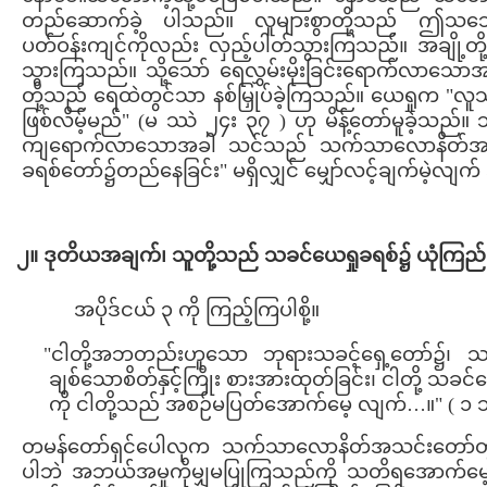
တည်ဆောက်ခဲ့ ပါသည်။ လူများစွာတို့သည် ဤသင်္ဘေ
ပတ်ဝန်းကျင်ကိုလည်း လှည့်ပါတ်သွားကြသည်။ အချို့တို
သွားကြသည်။ သို့သော် ရေလွှမ်းမိုးခြင်းရောက်လာသောအ
တို့သည် ရေထဲတွင်သာ နစ်မြှုပ်ခဲ့ကြသည်။ ယေရှုက 
ဖြစ်လိမ့်မည်" (မ ဿဲ ၂၄း ၃၇ ) ဟု မိန့်တော်မူခဲ့သ
ကျရောက်လာသောအခါ သင်သည် သက်သာလောနိတ်အသင်းတေ
ခရစ်တော်၌တည်နေခြင်း" မရှိလျှင် မျှော်လင့်ချက်မဲ့လျ
၂။ ဒုတိယအချက်၊ သူတို့သည် သခင်ယေရှုခရစ်၌ ယုံကြည်ခြင်း၊
အပိုဒ်ငယ် ၃ ကို ကြည့်ကြပါစို့။
"ငါတို့အဘတည်းဟူသော ဘုရားသခင့်ရှေ့တော်၌၊ သင်တိ
ချစ်သောစိတ်နှင့်ကြိုး စားအားထုတ်ခြင်း၊ ငါတို့ သခင်ယ
ကို ငါတို့သည် အစဉ်မပြတ်အောက်မေ့ လျက်…။" ( ၁ သ
တမန်တော်ရှင်ပေါလုက သက်သာလောနိတ်အသင်းတော်တွင်
ပါဘဲ အဘယ်အမှုကိုမျှမပြုကြသည်ကို သတိရအောက်မေ့လ