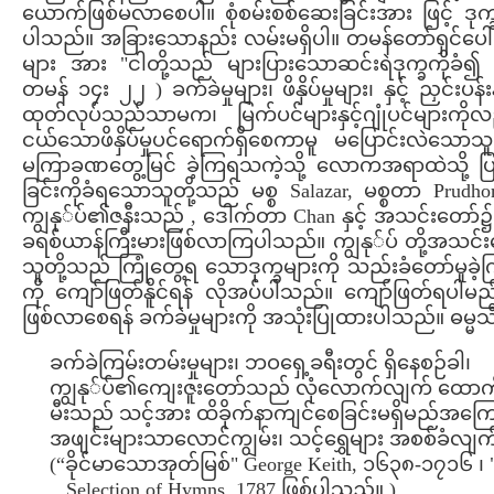
ယောက်ဖြစ်မလာစေပါ။ စုံစမ်းစစ်ဆေးခြင်းအား ဖြင့် ဒုက္
ပါသည်။ အခြားသောနည်း လမ်းမရှိပါ။ တမန်တော်ရှင်ပေ
များ အား "ငါတို့သည် များပြားသောဆင်းရဲဒုက္ခကိုခံ၍
တမန် ၁၄း ၂၂ ) ခက်ခဲမှုများ၊ ဖိနှိပ်မှုများ၊ နှင့် ညှင်းပ
ထုတ်လုပ်သည်သာမက၊ မြက်ပင်များနှင့်ဂျုံပင်များက
ငယ်သောဖိနှိပ်မှုပင်ရောက်ရှိစေကာမူ မပြောင်းလဲသောသ
မကြာခဏတွေ့မြင် ခဲ့ကြရသကဲ့သို့ လောကအရာထဲသို့ ပြန
ခြင်းကိုခံရသောသူတို့သည် မစ္စ Salazar, မစ္စတာ Prudh
ကျွနု်ပ်၏ဇနီးသည် , ဒေါက်တာ Chan နှင့် အသင်းတော်၌
ခရစ်ယာန်ကြီးမားဖြစ်လာကြပါသည်။ ကျွနု်ပ် တို့အသင်
သူတို့သည် ကြုံတွေ့ရ သောဒုက္ခများကို သည်းခံတော်မူခဲ့
ကို ကျော်ဖြတ်နိူင်ရန် လိုအပ်ပါသည်။ ကျော်ဖြတ်ရပါမ
ဖြစ်လာစေရန် ခက်ခဲမှုများကို အသုံးပြုထားပါသည်။ ဓမ
ခက်ခဲကြမ်းတမ်းမှုများ၊ ဘဝရှေ့ခရီးတွင် ရှိနေစဉ်ခါ၊
ကျွနု်ပ်၏ကျေးဇူးတော်သည် လုံလောက်လျက် ထောက်
မီးသည် သင့်အား ထိခိုက်နာကျင်စေခြင်းမရှိမည်အကြော
အဖျင်းများသာလောင်ကျွမ်း၊ သင့်ရွှေများ အစစ်ခံလျက
(“ခိုင်မာသောအုတ်မြစ်" George Keith, ၁၆၃၈-၁၇၁၆ ၊ "
Selection of Hymns, 1787 ဖြစ်ပါသည်။ )