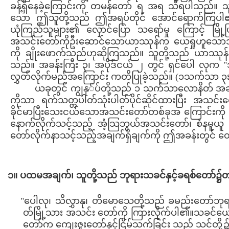
ခန့်ရှိနေခဲ့ကြောင်းကို တမန်တော် ရ အရ သိရပါသည်။ သူသ
သော ဤသူတို့သည် ဤအရပ်တိုင် အောင်ရောက်ကြပါ၏
ယုံကြည်သူများ၏ လှောင်ပြော သရော်မှု ကြောင့် မြို့ပြ
အသင်းတော်ကိုဦးဆောင်သောယာဿုန်က ယေရှုဟူသောအ
ကို ချိုးဖောက်သည်ဟုဆိုကြသည်။ သူတို့သည် ယာဿုန်နှင့
သည်။ အခန်းကြီး ၃၊ အပိုဒ်ငယ် ၂ တွင် ရှင်ပေါ လုက "သ
လွှတ်လိုက်မည်အကြောင်း ကတိပြုခဲ့သည်။ (၁သက်သာ ၃း
ယခုတွင် ကျွနု်ပ်တို့သည် ၁ သက်သာလောနိတ် အခန
ကိုသာ ရက်သတ္တပါတ်သုံးပါတ်ပိုင်ဆိုင်ထားပြီး အသင
ခိုင်မာပြီးသေးငယ်သောအသင်းတော်တစ်ခုအ ကြောင်းကို မ
နောက်လိုက်သင့်သည့် အံ့သြဘွယ်အသင်းတော်၊ စံနမူယူ
တော်လိုက်နာသင့်သည့်အချက်ရှိချက်ကို ဤအခန်းတွင် တွ
၁။ ပထမအချက်၊ သူတို့သည် ဘုရားသခင်နှင့်ခရစ်တော
"ပေါလု၊ သိလွှာနု၊ တိမောသေတို့သည် ခမည်းတော်ဘု
တ်မြို့သား အသင်း တော်ကို ကြားလိုက်ပါ၏။သခင်ယ
တော်က ကျေးဇူးတော်နှင့်ငြိမ်သက်ခြင်း သည် သင်တို့