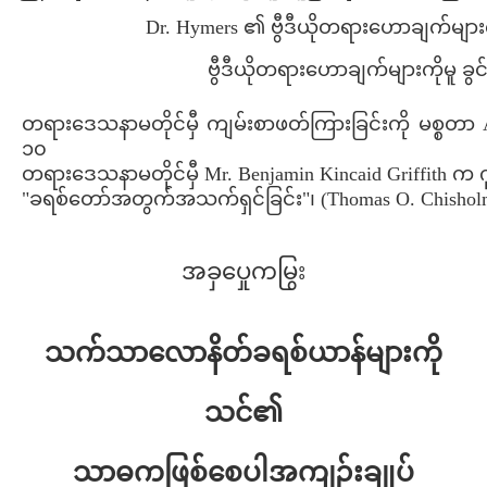
Dr. Hymers ၏ ဗွီဒီယိုတရားဟောချက်များကိ
ဗွီဒီယိုတရားဟောချက်များကိုမူ ခွင
တရားဒေသနာမတိုင်မှီ ကျမ်းစာဖတ်ကြားခြင်းကို မစ္စ
၁၀
တရားဒေသနာမတိုင်မှီ Mr. Benjamin Kincaid Griffith က 
"ခရစ်တော်အတွက်အသက်ရှင်ခြင်း"၊ (Thomas O. Chish
အခှပှေုကမြွး
သက်သာလောနိတ်ခရစ်ယာန်များကို
သင်၏
သာဓကဖြစ်စေပါအကျဉ်းချုပ်