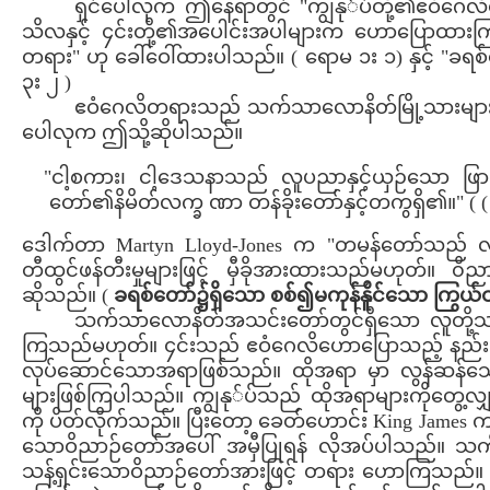
ရှင်ပေါလုက ဤနေရာတွင် "ကျွနု်ပ်တို့၏ဧဝံဂေလိတ
သိလနှင့် ၄င်းတို့၏အပေါင်းအပါများက ဟောပြောထား
တရား" ဟု ခေါ်ဝေါ်ထားပါသည်။ ( ရောမ ၁း ၁) နှင့် "
၃း ၂ )
ဧဝံဂေလိတရားသည် သက်သာလောနိတ်မြို့သားများထံသိ
ပေါလုက ဤသို့ဆိုပါသည်။
"ငါ့စကား၊ ငါ့ဒေသနာသည် လူပညာနှင့်ယှဉ်သော ဖြာ
တော်၏နိမိတ်လက္ခ ဏာ တန်ခိုးတော်နှင့်တကွရှိ၏။" ( (
ဒေါက်တာ Martyn Lloyd-Jones က "တမန်တော်သည် လူတ
တီထွင်ဖန်တီးမှုများဖြင့် မှီခိုအားထားသည်မဟုတ်။ ၀
ဆိုသည်။ (
ခရစ်တော်၌ရှိသော စစ်၍မကုန်နိူင်သော ကြွယ်ဝ
သက်သာလောနိတ်အသင်းတော်တွင်ရှိသော လူတို့သည်
ကြသည်မဟုတ်။ ၄င်းသည် ဧဝံဂေလိဟောပြောသည့် နည်းလ
လုပ်ဆောင်သောအရာဖြစ်သည်။ ထိုအရာ မှာ လွန်ဆန်သေ
များဖြစ်ကြပါသည်။ ကျွနု်ပ်သည် ထိုအရာများကိုတွေ့လျှင
ကို ပိတ်လိုက်သည်။ ပြီးတော့ ခေတ်ဟောင်း King James ကျ
သောဝိညာဉ်တော်အပေါ် အမှီပြုရန် လိုအပ်ပါသည်။ သ
သန့်ရှင်းသောဝိညာဉ်တော်အားဖြင့် တရား ဟောကြသည်။ 