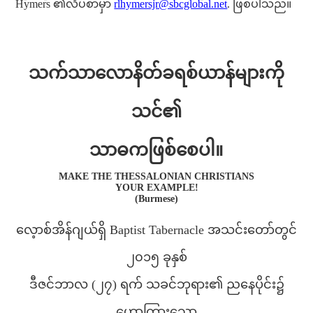
Hymers ၏လိပ်စာမှာ
rlhymersjr@sbcglobal.net
. ဖြစ်ပါသည်။
သက်သာလောနိတ်ခရစ်ယာန်များကို
သင်၏
သာဓကဖြစ်စေပါ။
MAKE THE THESSALONIAN CHRISTIANS
YOUR EXAMPLE!
(Burmese)
လေ့ာစ်အိန်ဂျယ်ရှိ Baptist Tabernacle အသင်းတော်တွင်
၂၀၁၅ ခုနှစ်
ဒီဇင်ဘာလ (၂၇) ရက် သခင်ဘုရား၏ ညနေပိုင်း၌
ဟောကြားသော