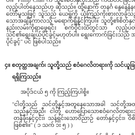
ပါ။" Philip Chan က သူ၏စိတ်နှလုံးသည် ကယ်တင်ခြင်းရ
လှည့်ပါတ်နေသည်ဟု ဆိုသည်။ ထို့နောက် တနင်္ဂ နွေနေ့နံ
တော်မူသဖြင့် သူသည် ယေရှုကို ယုံကြည်ကိုးစားလာခဲ့သည
သောအချိန်ကာလသို့ မရောက်ရှိနိူင်ကြပါ။ သူတို့၏စိတ်နှ
နည်းလမ်းကိုရှာဖွေရင်း စက်ဝိုင်းထဲတွင်သာ လှည
သင်၏ရွေးချယ်ပိုင်ခွင့်မဟုတ်ပါ။ ရွေးကောက်ခြင်းသည် အပ
ပိုင်ခွင့်" ပင် ဖြစ်ပါသည်။
၄။ စတုတ္ထအချက်၊ သူတို့သည် ဧဝံဂေလိတရားကို သင်ယူခြင
ရရှိကြသည်။
အပိုဒ်ငယ် ၅ ကို ကြည့်ကြပါစို့။
"ငါတို့သည် သင်တို့နှင့်အတူနေသောအခါ သင်တို့
သည်နှင့်အညီ၊ ငါတို့ ဟောပြောသောဧဝံဂေလိတရ
တန်ခိုးနှင့်၄င်း၊ သန့်ရှင်းသောဝိညာဉ် တော်နှင့်၄င်း၊ ၀ိ
ဖြစ်၏။" ( ၁ သက် ၁း ၅ ) )