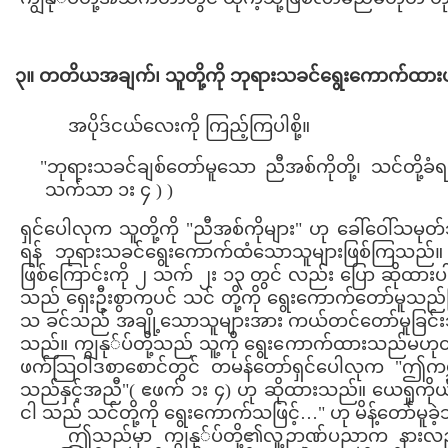
၃။ တတိယအချက်၊ သူတို့ကို ဘုရားသခင်ရွေးကောက်ထာ
အပိုဒ်ငယ်လေးကို ကြည့်ကြပါစို့။
"ဘုရားသခင်ချစ်တော်မူသော ညီအစ်ကိုတို့၊ သင်တို့ခ
သက်သာ ၁း ၄ ) )
ရှင်ပေါလုက သူတို့ကို "ညီအစ်ကိုများ" ဟု ခေါ်ဝေါ်သမ
ရန် ဘုရားသခင်ရွေးကောက်ထံသောသူများဖြစ်ကြသည်။
ဖြစ်ကြောင်းကို ၂ သက် ၂း ၁၃ တွင် လည်း ပြော ဆိုထားပ
သည် ရှေးဦးစွာကပင် သင် တို့ကို ရွေးကောက်တော်မူသည်
သ ခင်သည် အချို့သောသူများအား ကယ်တင်တော်မူခြင်းသိ
သည်။ ကျွနု်ပ်တို့သည် သူ့ကို ရွေးကောက်ထားသည်မဟုတ်
ဖက်သြဝါဒစာစောင်တွင် တမန်တော်ရှင်ပေါလုက "ဤကမ္ဘာ
သည်နှင့်အညီ"( ဧဖက် ၁း ၄) ဟု ဆိုထားသည်။ ယေရှုကို
ငါ သည် သင်တို့ကို ရွေးကောက်သဖြင့်…" ဟု မိန့်တော်မူခ
ဤသည်မှာ ကျွနု်ပ်တို့၏လူ့ဉာဏ်ပညာက နားလည