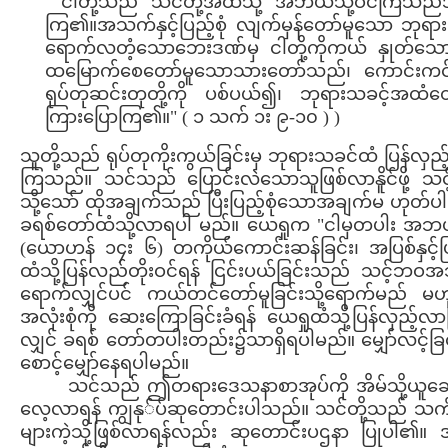
" ငါတို့သည် သင်တို့အထဲသို့ အဘယ်သို့ဝင်ကြသည်အ
ကြ၏။အသက်နှင့်ပြည့်စုံ လျက်မှန်တော်မူသော ဘုရား
ရောက်လတံ့သောဘေးဒဏ်မှ ငါတို့ကိုကယ် နှုတ်သ
ထမြောက်စေတော်မူသောသားတော်သည်၊ ကောင်းကင်ဘုံမ
ရုပ်တုဆင်းတုတို့ကို ပစ်ပယ်၍၊ ဘုရားသခင့်အထံ
ကြားပြောကြ၏။" ( ၁ သက် ၁း ၉-၁၀ ) )
သူတို့သည် ရုပ်တုကိုးကွယ်ခြင်းမှ ဘုရားသခင်ထံ ပြန်လှ
ကြသည်။ သင်သည် ပြောင်းလဲသောသူဖြစ်လာနိူင်ဖို့ သင့
သို့သော် ထိုအချက်သည် ပြီးပြည့်စုံသောအချက်မ ဟုတ်ပါ
ခရစ်တော်ထံသို့လာရပါ မည်။ ယေရှုက "ငါမှတပါး အဘယ
(ယောဟန် ၁၄း ၆) တကိုယ်ကောင်းဆန်ခြင်း၊ အပြစ်နှင့
ထံသို့ပြန်လည်တိုးဝင်ရန် ငြင်းပယ်ခြင်းသည် သင့်ဘဝအ
ရောက်လျှင်ပင် ကယ်တင်တော်မူခြင်းသို့ရောက်မည်
အလုံးစုံကို ဆေးကြောခြင်းခံရန် ယေရှုထံသို့ပြန်လှည့်
လျှင် ခရစ် တော်တပါးတည်း၌သာရှိရပါမည်။ မျှော်လင့်ခြင်
စောင့်မျှော်နေရပါမည်။
သင်သည် ဤတရားဒေသနာစာအုပ်ကို အိမ်သို့ယူဆောင်
လေ့လာရန် ကျွနု်ပ်ဆုတောင်းပါသည်။ သင်တို့သည် သက
များကဲ့သို့ဖြစ်လာရန်လည်း ဆုတောင်းပဌနာ ပြုပါ၏။ အာ