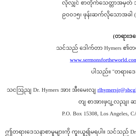
လိုလျှင် စာတိုက်သေတ္တာအမှတ် 
၉၀၀၁၅၊ ဖုန်းဆက်လိုသောအခါ 
(တရားဒသေ
သင်သည် ဒေါက်တာ Hymers ၏တရာ
www.sermonsfortheworld.co
ပါသည်။ "တရားဒေသန
သငဩညျ Dr. Hymers အား အီးမေးလျ
rlhymersjr@sbcg
တျ စာအားဖှငျ့လညျး
P.O. Box 15308, Los Angeles, 
ဤတရားဒေသနာစာမူများကို ကူးယူ၍မရပါ။ သင်သည် Dr. Hym