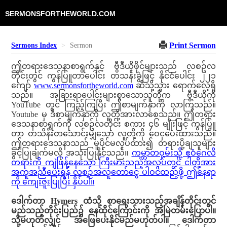
SERMONSFORTHEWORLD.COM
Print Sermon
Sermons Index
Sermon
ဤတရားဒေသနာစာရွက်နှင့် ဗွီဒီယိုဖိုင်များသည် လစဥ်လ
တိုင်းတွင် ကွန်ပြူတာပေါင်း တသန်းခွဲဖြင့် နိုင်ငံပေါင်း ၂၂၁
ကျော်
www.sermonsfortheworld.com
ဆီသို့သွား ရောက်လေ့ရှိ
သည်။ အခြားရာပေါင်းများစွာသောသူတို့က ဗွီဒီယိုကို
YouTube တွင် ကြည့်ကြပြီး ဤစာမျက်နှာကို လာကြသည်။
Youtube မှ ဒီစာမျက်နှာကို လူတို့အားလာစေသည်။ ဤတရား
ဒေသနာစာရွက်ကို လစဥ်လတိုင်း စကား ၄၆ မျိုးဖြင့် ကွန်ပြူ
တာ တသိန်းတသောင်းမျှသော လူတို့ကို ဝေငှပေးထားသည်။
ဤတရားဒေသနာသည် မူပိုင်မလုပ်ထား၍ တရားပို့ချသူများ
ခွင့်ပြုချက်မလို အသုံးပြုနိုင်သည်။
ကမ္ဘာတဝှမ်းသို့ ဧဝံဂေလိ
တရားကို ကျဲဖြန့်နေသော ကြီးမားသည့်အလုပ်တွင် ငါတို့အား
အကူအညီပေးရန် လစဉ်အလူတော်ငွေ ပါဝင်ထည့်ဖို့ ဤနေရာ
ကို ကျေးဇူးပြုပြီး နှိပ်ပါ။
ဒေါက်တာ Hymers ထံသို့ စာရေးသားသည့်အချိန်တိုင်းတွင်
မည်သည့်တိုင်းပြည်၌ နေထိုင်ကြောင်းကို အမြဲတမ်းပြောပါ။
သို့မဟုတ်လျှင် အဖြေပေးနိုင်မည်မဟုတ်ပါ။ ဒေါက်တာ