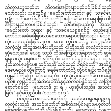
သိလွှာနုဟူသည်မှာ သိလ၏အခြားနာမည်ပင်ဖြစ်ပါသည်။
သော်လည်း ယခုတွင်မူ "ခမည်းတော်ဘုရား" နှင့် "သခင်
ဤအသင်းတော်နှင့်ပါတ်သက်ပြီးပြောဆိုသောအရာဖြစ် ပါသ
အခြားနည်းလမ်းဖြစ်ပါသည်။ သင်၏နာမည်ကို အသင်းတ
"ခမည်းတော် ဘုရား" နှင့် "သခင်ယေရှုခရစ်၌" တည်နေခ
တော်သားစစ်စစ်ဖြစ်လာစေသောအရာပင်ဖြစ်သည်။ ယေရှု
လုံးတဝတည်းဖြစ်လျက်၊ အဘ၊ ကိုယ်တော်၌ အကျွနု်ပ်ရှ
သကဲ့သို့၊ ထိုသူအပေါင်းတို့သည် ငါတို့သည် တလုံတဝတည
ဆိုသောအခါ ယေရှု သည် ထိုအကြောင်းအရာအတွက် ဆုတောင
ရှိရသလို၊ ခရစ်တော်နှင့်လည်း ဆက်စပ်မှုရှိရပါမည်။ ထို
နည်းလမ်းမရှိပေ။ သင်သည် သင်သည် ခရစ်တော် "အထဲ၌" သ
နေပေမည်။ ထို့ကြောင့် ခရစ်တော်ထံသို့ တို့ဝင်ချဉ်းကပ်ရန
ကျွနူ်ပ်တို့ပြော ဆိုရပေမည်။ ထိုသို့လုပ်ဆောင်သောအခ
မည်။ ကျွနု်ပ်တို့အသင်းတော်နှင့်ဆက်စပ်နိူင်သည့် အခ
ရောက်ရမည်" (ယောဟန် ၃း ရ ) ဟုဆိုပါသည်။ အသင်းတ
ခြင်း" နှင့်မတူညီပါ။ (၁သက် ၁း ၁ )
စစ်မှန်သောအသင်းတော်ကို "သခင်ယေရှုခရစ်၌တည်
လူတိုင်းသည် အသင်းတော်၏အစိတ်အပိုင်းများမဟုတ်
နောဧ၏သင်္ဘောကဲ့သို့ပင်ဖြစ်ပါသည်။ နောဧသည် သဘော