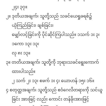
၂၄း ၃၇။
၂။ ဒုတိယအချက်၊ သူတို့သည် သခင်ယေရှုခရစ်၌
ယုံကြည်ခြင်း၊ ချစ်ခြင်း၊
မျှော်လင့်ခြင်းကို ပိုင်ဆိုင်ကြပါသည်။ ၁သက် ၁း ၃၊
၁ကော ၁၃း ၁၃၊
လု ၈း ၁၃။
၃။ တတိယအချက်၊ သူတို့ကို ဘုရားသခင်ရွေးကောက်
ထားပါသည်။
၂ သက် ၂း ၁၃၊ ဧဖက် ၁း ၄၊ ယောဟန် ၁၅း ၁၆။
၄ စတုတ္ထအချက်၊ သူတို့သည် ဧဝံဂေလိတရားကို သင်ယူ
ခြင်း အားဖြင့် လည်း ကောင်း တန်ခိုးအားဖြင့်