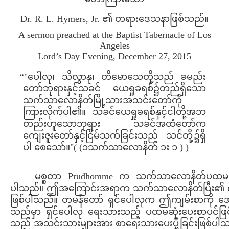
Dr. R. L. Hymers, Jr. ၏ တရားဒေသနာဖြစ်သည်။
A sermon preached at the Baptist Tabernacle of Los
Angeles
Lord’s Day Evening, December 27, 2015
“"ပေါလု၊ သိလွှာနု၊ တိမောသေတို့သည် ခမည်း
တော်ဘုရားနှင့်သခင် ယေရှုခရစ်၌တည်ရှိသော
သက်သာလောနိတ်မြို့သားအသင်းတော်ကို
ကြားလိုက်ပါ၏။ သခင်ယေရှုခရစ်နှင့်ငါတို့အဘ
တည်းဟူသောဘုရား သခင်အထံတော်က
ကျေးဇူးတော်နှင့်ငြိမ်သက်ခြင်းသည် သင်တို့၌ရှိ
ပါ စေသော်။"( (၁သက်သာလောနိတ် ၁း ၁ ) )
မစ္စတာ Prudhomme က သက်သာလောနိတ်ပထမစာစ
ပါသည်။ ဤအကြောင်းအရာက သက်သာလောနိတ်ပြီး၏ ကနဦး အ
ဖြစ်ပါသည်။ တမန်တော် ရှင်ပေါလုက ဤကျမ်းစာကို အေ
သည်မှာ ရှင်ပေါလု ရေးသားသည့် ပထမဆုံးပေးစာပင်
သည် အသင်းသားများအား စာရေးသားပေးပို့ခြင်းဖြစ်ပါသ