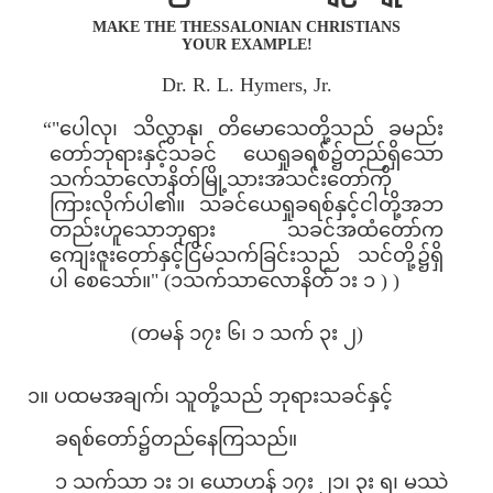
MAKE THE THESSALONIAN CHRISTIANS
YOUR EXAMPLE!
Dr. R. L. Hymers, Jr.
“"ပေါလု၊ သိလွှာနု၊ တိမောသေတို့သည် ခမည်း
တော်ဘုရားနှင့်သခင် ယေရှုခရစ်၌တည်ရှိသော
သက်သာလောနိတ်မြို့သားအသင်းတော်ကို
ကြားလိုက်ပါ၏။ သခင်ယေရှုခရစ်နှင့်ငါတို့အဘ
တည်းဟူသောဘုရား သခင်အထံတော်က
ကျေးဇူးတော်နှင့်ငြိမ်သက်ခြင်းသည် သင်တို့၌ရှိ
ပါ စေသော်။" (၁သက်သာလောနိတ် ၁း ၁ ) )
(တမန် ၁၇း ၆၊ ၁ သက် ၃း ၂)
၁။ ပထမအချက်၊ သူတို့သည် ဘုရားသခင်နှင့်
ခရစ်တော်၌တည်နေကြသည်။
၁ သက်သာ ၁း ၁၊ ယောဟန် ၁၇း ၂၁၊ ၃း ရ၊ မဿဲ