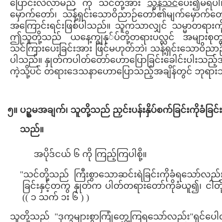
ပြောင်းလဲလာမည် ကို သင်တို့အား
သွန်သင်
ပေး၍မရပါ။
မှောက်တော်၊ သန့်ရှင်းသောဝိညာဉ်တော်၏မျက်မှော
အကြောင်းရင်းဖြစ်ပါသည်။ သူကသာလျှင် သမ္မာတရားကို သင့
ဤသူတို့သည် ယနေ့ကျွနု်ပ်တို့တရားပလ္လင် အများစု
သင်ကြားပေးခြင်းအား ဖြင်မဟုတ်ဘဲ၊ သန့်ရှင်းသောဝိညာဉ
ပါသည်။ နှုတ်ကပါတ်တော်ဟောပြောခြင်းခေါင်းပါးသည့်အချ
ကဲ့သို့ပင် တရားဒေသနာဟောပြောသည့်အချိန်တွင် ဘုရားသ
၅။ ပဥ္စမအချက်၊ သူတို့သည် ညှင်းပန်းနှိပ်စက်ခြင်းကိုခံခြင်
သည်။
အပိုဒ်ငယ် ၆ ကို ကြည့်ကြပါစို့။
"သင်တို့သည် ကြီးစွာသောဆင်းရဲခြင်းကိုခံရသော်လည်း၊
ခြင်းနှင့်တကွ နှုတ်က ပါတ်တရားတော်ကိုခံယူ၍၊ ငါတိ
(( ၁ သက် ၁း ၆ ) )
သူတို့သည် "ဒုက္ခများစွာကြုံတွေ့ကြရသော်လည်း"ရှင်ပေ