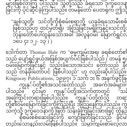
များဖြစ်လာကြ ပါသည်။ သူတို့သည် ခံရသော ဒုက္ခဝေဒနာ
ခြင်းကို ပိုင်ဆိုင်ခဲ့ကြပါသည်။ တမန်တော် ပေတရုက ဤသိ
"ချစ်သူတို့၊ သင်တို့ကိုစုံစမ်းစရာဘို့ ယခုခံရသော
ဖြစ်သည်ဟု ထင်မှတ်၍၊ အံ့သြခြင်းမရှိကြနှင့်။သင
ဘုန်းတော်ပေါ်ထွန်းသောအခါ အလွန်ဝမ်း မြောက်ရွှင
၁ပေ ၄း ၁၂- ၁၃ ) )
ဒေါက်တာ Thomas Hale က "ဓမ္မကျမ်းအရ၊ ခရစ်တော်၏နာမ
သည် ပျော်ရွှင်ဖွယ်အဖြစ်အပျက်ပင်ဖြစ်ပါသည် ( တမန် ၅း ၄
၀မ်းမြောက်ခြင်းနှင့် သည်းခံသောအသင်း တော်သည်
သည် တန်ခိုးတော်ပင် ဖြစ်ပါသည်" ဟု လည်းဆိုပါသည်။ (
Kingsway Publications, ၁၉၉၇၊ ၁ သက် ၁း ၆ အနက်ဖွင့်ခြင်
ကျွနု်ပ်တို့၏အသင်းတော်သည် အခက်အခဲများ
ပါသည်။ ၄င်းမှာ ကျွနု်ပ်တို့အသက်တာတွင် "သန့်ရ
အကြောင်းတရားဖြစ်ပါသည်။ ကျွနု်ပ်တို့ထံသို
တို့၏ဝမ်းမြောက်ခြင်းကိုကြည့်ပြီး အံ့သြနေကြပါသည်။
သကဲ့သို့ ဒုက္ခဝေဒနာကို ဖြတ် သန်းခဲ့ကြခြင်းအားဖြင့် ထို
စုံစမ်းစစ်ဆေးခြင်းကို ကျော်ဖြတ်ခြင်းသည် ခို
တည်းသောနည်းလမ်းဖြစ်ပါသည်။ သမ္မာကျမ်းစာလေ့လာခြ