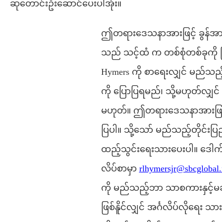
ဆုတောင်းဦးဆောင်ပေးပါအုံး။
ဤတရားဒေသနာအားဖြင့် ခွန်အာ
သည် သင့်ထံ က တစ်စုံတစ်ခုကို
Hymers ကို စာရေးလျှင် မည်သ
ကို ပြောပြရမည်၊ သို့မဟုတ်လျှင်
မဟုတ်။ ဤတရားဒေသနာအားဖြင့်ခွ
ပြပါ။ သို့သော် မည်သည့်တိုင်
ထည့်သွင်းရေးသားပေးပါ။ ဒေါ
လိပ်စာမှာ
rlhymersjr@sbcglobal.ne
ကို မည်သည့်ဘာ သာစကားနှင့်မဆိ
ဖြစ်နိူင်လျှင် အင်္ဂလိပ်လိုရေး သာ