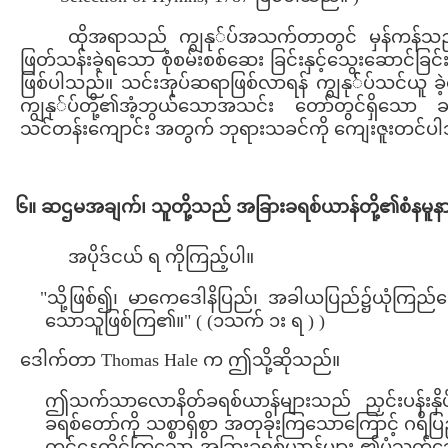
ထိုအရာသည် ကျွနု်ပ်အသက်တာတွင် မှန်ကန်သည
ဖြတ်သန်းခဲ့ရသော စုံစမ်းစစ်ဆေး ခြင်းနှင့်သွေးဆောင်ခ
ဖြစ်ပါသည်။ သင်းအုပ်ဆရာဖြစ်လာရန် ကျွနု််ပ်သင်ယူ ခဲ
ကျွနု်ပ်တို့၏အံ့ဘွယ်သောအသင်း တော်တွင်ရှိသော ခရ
သင်တန်းကျောင်း အတွက် ဘုရားသခင်ကို ကျေးဇူးတင်ပ
၆။ ဆဌမအချက်၊ သူတို့သည် အခြားခရစ်ယာန်တို့၏စံနမူ
အပိုဒ်ငယ် ရ ကိုကြည့်ပါ။
"သို့ဖြစ်၍၊ မာကေဒေါနိပြည်၊ အခါယပြည်၌ယုံကြည်
သောသူဖြစ်ကြ၏။" ( (၁သက် ၁း ရ ) )
ဒေါက်တာ Thomas Hale က ဤသို့ဆိုသည်။
ဤသက်သာလောနိတ်ခရစ်ယာန်များသည် ညှင်းပန်းနှိပ်စက်
ခရစ်တော်ကို သစ္စာရှိစွာ အတုခိုးကြသောကြောင့် ဂရိ
တွင်နေထိုင်ကြသော အခြားခရစ်ယာန်များ ၏ပုံ