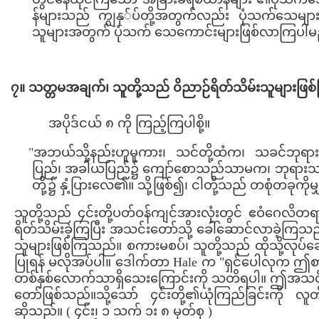
န်များသည် ကျွနု်ပ်တို့အတွက်လည်း ပုံသက်သေမျာ
သူများအတွက် ပုံသက် သေကောင်းများဖြစ်လာကြပါမည်။
၇။ သတ္တမအချက်၊ သူတို့သည် ၀ိညာဉ်ရိတ်သိမ်းသူများဖြ
အပိုဒ်ငယ် ၈ ကို ကြည့်ကြပါစို့။
"အဘယ်သို့နည်းဟူမူကား၊ သင်တို့ထံက၊ သခင်ဘု
ပြည်၊ အခါယပြည်၌ ကျော်စောသည်သာမက၊ ဘုရားသခင်
တို့၌ နှံ့ပြားလေ၏။ သို့ဖြစ်၍၊ ငါတို့သည် တစုံတခုကို
သူတို့သည် ၄င်းတို့ပတ်ဝန်ကျင်အားလုံးတွင် ဧဝံဂေလိတရ
ရိတ်သိမ်းခဲ့ကြပြီး အသင်းတော်သို့ ခေါ်ဆောင်လာခဲ့ကြသ
သူများဖြစ်ကြသည်။ စကားမစပ်၊ သူတို့သည် ထိုသို့လုပ်ဆေ
ပြုရန် မလိုအပ်ပါ။ ဒေါက်တာ Hale က "ရှင်ပေါလုက 
တစ်နှစ်လောက်သာရှိသေးကြောင်းကို သတိရပါ။ ဤအသင်းတ
တော်ဖြစ်သည်။သို့သော် ၄င်းတို့၏ယုံကြည်ခြင်းကို 
ဆိုသည်။ ( ၄င်း၊ ၁ သက် ၁း ၈ မှတ်စု )