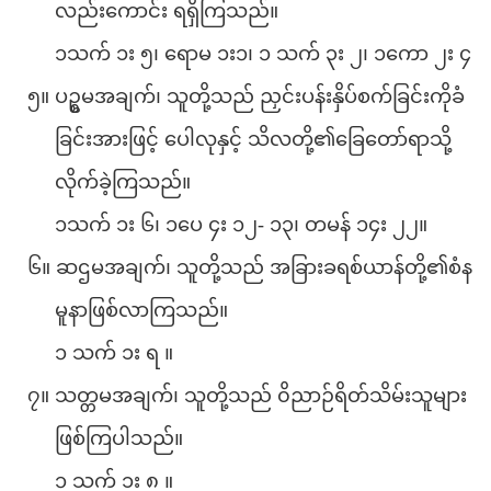
လည်းကောင်း ရရှိကြသည်။
၁သက် ၁း ၅၊ ရောမ ၁း၁၊ ၁ သက် ၃း ၂၊ ၁ကော ၂း ၄
၅။ ပဥ္စမအချက်၊ သူတို့သည် ညှင်းပန်းနှိပ်စက်ခြင်းကိုခံ
ခြင်းအားဖြင့် ပေါလုနှင့် သိလတို့၏ခြေတော်ရာသို့
လိုက်ခဲ့ကြသည်။
၁သက် ၁း ၆၊ ၁ပေ ၄း ၁၂- ၁၃၊ တမန် ၁၄း ၂၂။
၆။ ဆဌမအချက်၊ သူတို့သည် အခြားခရစ်ယာန်တို့၏စံန
မူနာဖြစ်လာကြသည်။
၁ သက် ၁း ရ ။
၇။ သတ္တမအချက်၊ သူတို့သည် ၀ိညာဉ်ရိတ်သိမ်းသူများ
ဖြစ်ကြပါသည်။
၁ သက် ၁း ၈ ။