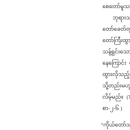
စေတော်မူသတ
ဘုရားသခင်
တော်ခေတ်တ
တော်ကြီးထွ
သန့်ရှင်း
နေကြောင်း
ထွားလိုသည့
သို့တည်းမ
လိမ့်မည်။ 
စာ-၂-၆ )
“ကိုယ်တော်သ