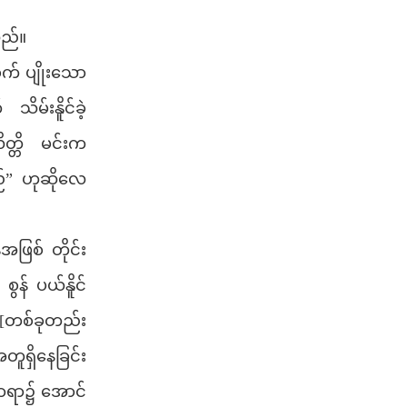
ည်။
် ပျိုးသော
ိမ်းနိူင်ခဲ့
တ္တိ မင်းက
်” ဟုဆိုလေ
ြစ် တိုင်း
စွန် ပယ်နိူင်
း၏ [တစ်ခုတည်း
ူရှိနေခြင်း
ာရာ၌ အောင်