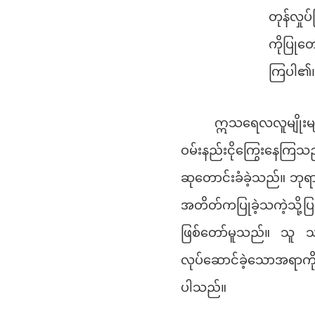
တုန်လှုပ
ကိုပြုတ
ကြပါ၏။”
ဣသရေလလူမျိုးမျ
ဝမ်းနည်းငိုကြွေးနေကြသည
ဆုတောင်းခံခဲ့သည်။ ဘု
အတိတ်ကပြုခဲ့သကဲ့သို့ပ
ဖြစ်တော်မူသည်။ သူ 
လုပ်ဆောင်ခဲ့သောအရာကိ
ပါသည်။