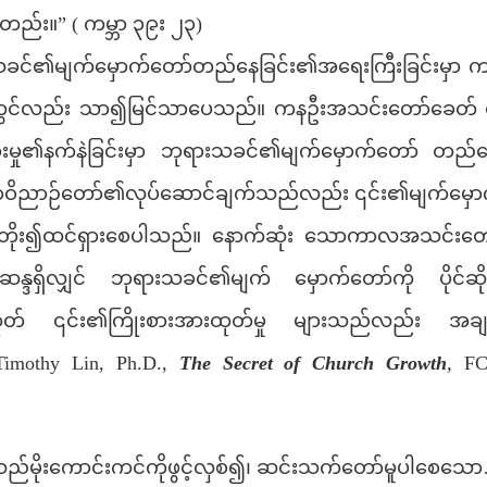
ည်း။” ( ကမ္ဘာ ၃၉း ၂၃)
၏မျက်မှောက်တော်တည်နေခြင်း၏အရေးကြီးခြင်းမှာ 
ွင်လည်း သာ၍မြင်သာပေသည်။ ကနဦးအသင်းတော်ခေတ် 
ားမှု၏နက်နဲခြင်းမှာ ဘုရားသခင်၏မျက်မှောက်တော် တည်နေခြ
သောဝိညာဉ်တော်၏လုပ်ဆောင်ချက်သည်လည်း ၎င်း၏မျက်မှေ
 တိုး၍ထင်ရှားစေပါသည်။ နောက်ဆုံး သောကာလအသင်းတေ
်ဆန္ဒရှိလျှင် ဘုရားသခင်၏မျက် မှောက်တော်ကို ပိုင်ဆိ
ဟုတ် ၎င်း၏ကြိုးစားအားထုတ်မှု များသည်လည်း အချည်း
(Timothy Lin, Ph.D.,
The Secret of Church Growth
,
FC
ည်မိုးကောင်းကင်ကိုဖွင့်လှစ်၍၊ ဆင်းသက်တော်မူပါစေသော