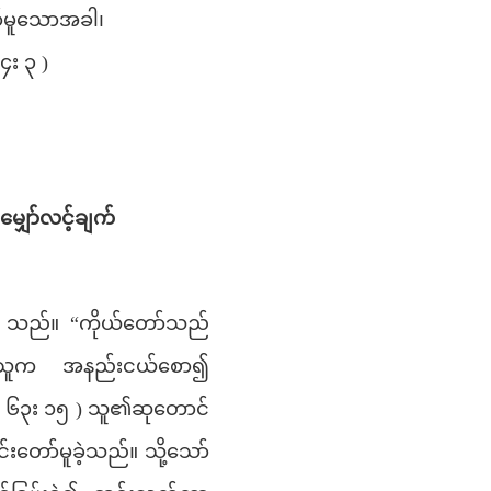
ာ်မူသောအခါ၊
း ၃ )
ှော်လင့်ချက်
ဲ့ သည်။ “ကိုယ်တော်သည်
) သူက အနည်းငယ်စော၍
ရှာ ၆၃း ၁၅ ) သူ၏ဆုတောင်
းတော်မူခဲ့သည်။ သို့သော်