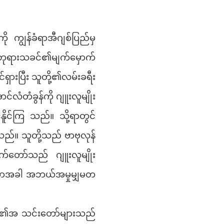
 ကျွန်ခံရာအီဂျစ်ပြည်မှ
 ဘုရားသခင်၏မျက်မှောက်
်ရှားပြီး သူတို့၏လမ်းခရီး
်လံတံခွန်ကို ဂျူးလူမျိုး
ူင်ကြ သည်။ သို့ရာတွင်
်။ သူတို့သည် ဗာဗုလုန်
က်တော်သည် ဂျူးလူမျိုး
ိသောအခါ အဘယ်အမှုမျှမတ
တို့၏အ သင်းတော်များသည်