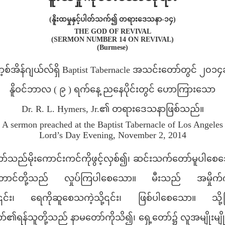
(နိူးထမှုနှင့်ပါတ်သက်၍ တရားဒေသနာ-၁၄)
THE GOD OF REVIVAL
(SERMON NUMBER 14 ON REVIVAL)
(Burmese)
့စ်အိန်ဂျယ်လ်ရှိ Baptist Tabernacle အသင်းတော်တွင် ၂၀၁၄ခု
နိူဝင်ဘာလ ( ၉ ) ရက်နေ့ ညနေပိုင်းတွင် ဟောကြားသော
Dr. R. L. Hymers, Jr.၏ တရားဒေသနာဖြစ်သည်။
A sermon preached at the Baptist Tabernacle of Los Angeles
Lord’s Day Evening, November 2, 2014
ာ်သည်မိုးကောင်းကင်ကိုဖွင့်လှစ်၍၊ ဆင်းသက်တော်မူပါစေသေ
ောင်တို့သည် လှုပ်ကြပါစေသော။ မီးသည် အမှိုက်က
့၎င်း၊ ရေကိုဆူစေသကဲ့သို့၎င်း၊ ဖြစ်ပါစေသော။ သို့ဖြ
ာ်၏ရန်သူတို့သည် နာမတော်ကိုသိ၍၊ ရှေ့တော်၌ လူအမျိုးမျို