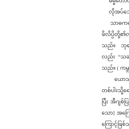
ဓမ္မဟောင်း
လိုအပ်သော
သာဓကကောင်
ဖိလိပ္ပိတို
သည်။ ဘုရာ
လည်း “သခင
သည်။ ( ကမ္ဘ
ယောသပ်တွင
တစ်ပါးသို့ရေ
ပြီး အီဂျစ်ပ
သော] အကြော
ကြောင့်ဖြ