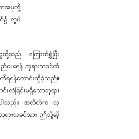
ာအမှုတို့
်၌ လှုပ်
ု့သည် ကြောက်ရွှံပြီး
န်လည်ပေးရန် ဘုရားသခင်ထံ
ိရရန်တောင်းဆိုခဲ့သည်။
င်းလဲခြင်းမရှိသောဘုရား
ြစ်ပါသည်။ အတိတ်က သူ
ဘုရားသခင်အား ဤသို့ဆို