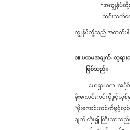
“အကျွန်ုပ်
ဆင်းသက်တော
ကျွန်ုပ်တို့သည် အထက်ပါက
၁။ ပထမအချက်- ဘုရားသခ
ဖြစ်သည်။
ဟေရှာယက အပိုဒ်င
မိုးကောင်းကင်ကိုဖ
“မိုးကောင်းကင်ကိုဖွင့်
ချက် တိုး၍ ကြီးလာသည