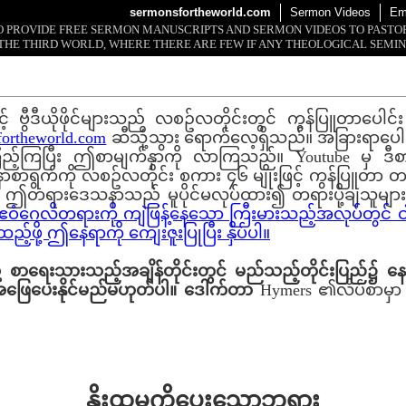
sermonsfortheworld.com
Sermon Videos
Em
 TO PROVIDE FREE SERMON MANUSCRIPTS AND SERMON VIDEOS TO PAST
THE THIRD WORLD, WHERE THERE ARE FEW IF ANY THEOLOGICAL SEMIN
ွီဒီယိုဖိုင်များသည် လစဥ်လတိုင်းတွင် ကွန်ပြူတာပေါင်း တသန
ortheworld.com
ဆီသို့သွား ရောက်လေ့ရှိသည်။ အခြားရာပေါင်
ြည့်ကြပြီး ဤစာမျက်နှာကို လာကြသည်။ Youtube မှ ဒီစာ
က်ကို လစဥ်လတိုင်း စကား ၄၆ မျိုးဖြင့် ကွန်ပြူတာ တ
 ဤတရားဒေသနာသည် မူပိုင်မလုပ်ထား၍ တရားပို့ချသူများ ခွ
ု့ ဧဝံဂေလိတရားကို ကျဲဖြန့်နေသော ကြီးမားသည့်အလုပ်တွင်
ဖို့ ဤနေရာကို ကျေးဇူးပြုပြီး နှိပ်ပါ။
စာရေးသားသည့်အချိန်တိုင်းတွင် မည်သည့်တိုင်းပြည်၌ နေထ
် အဖြေပေးနိုင်မည်မဟုတ်ပါ။ ဒေါက်တာ
Hymers ၏လိပ်စာမှ
နိူးထမှုကိုပေးသောဘုရား