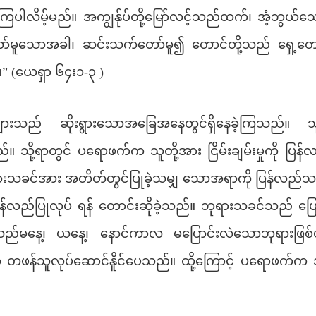
်ကြပါလိမ့်မည်။ အကျွန်ုပ်တို့မြော်လင့်သည်ထက်၊ အံ့ဘွယ်သေ
ော်မူသောအခါ၊ ဆင်းသက်တော်မူ၍ တောင်တို့သည် ရှေ့တော
 (ယေရှာ ၆၄း၁-၃ )
ားသည် ဆိုးရွားသောအခြေအနေတွင်ရှိနေခဲ့ကြသည်။ သူတိ
်။ သို့ရာတွင် ပရောဖက်က သူတို့အား ငြိမ်းချမ်းမှုကို ပြ
ရားသခင်အား အတိတ်တွင်ပြုခဲ့သမျှ သောအရာကို ပြန်လည်သတ
ြန်လည်ပြုလုပ် ရန် တောင်းဆိုခဲ့သည်။ ဘုရားသခင်သည် ပြော
သည်မနေ့၊ ယနေ့၊ နောင်ကာလ မပြောင်းလဲသောဘုရားဖ
ု တဖန်သူလုပ်ဆောင်နိူင်ပေသည်။ ထို့ကြောင့် ပရောဖက်က 