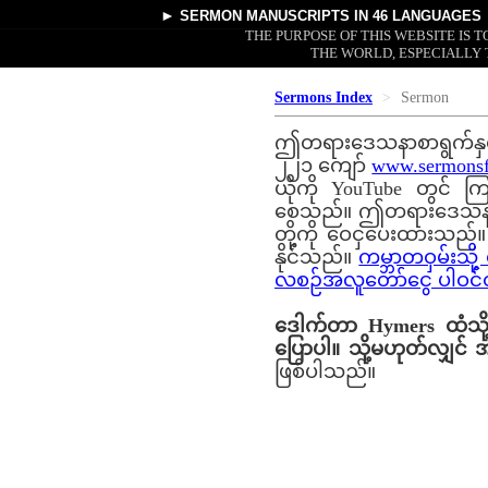
►
SERMON MANUSCRIPTS
IN 46 LANGUAGES
THE PURPOSE OF THIS WEBSITE IS
THE WORLD, ESPECIALLY 
Sermons Index
Sermon
ဤတရားဒေသနာစာရွက်နှင့် ဗ
၂၂၁ ကျော်
www.sermonsf
ယိုကို YouTube တွင် က
စေသည်။ ဤတရားဒေသနာစာရွ
တို့ကို ဝေငှပေးထားသည်။
နိုင်သည်။
ကမ္ဘာတဝှမ်းသိ
လစဉ်အလူတော်ငွေ ပါဝင်ထည့်
ဒေါက်တာ Hymers ထံသို့ 
ပြောပါ။ သို့မဟုတ်လျှင
ဖြစ်ပါသည်။