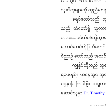
ယခုတွင် “ဆင်းသက်” ရန
သူ၏လူများကို ကူညီမစရ
ခရစ်တော်သည် ဘုရာ
သည် တဲတော်ရှိ ကုလားက
ဘုရားသခင်ထံပါးသို့သွာ
ကောင်းကင်ကိုဖြတ်ကျော်၍
ဝိညာဉ် တော်သည် အသင်းတေ
ကျွန်ုပ်တို့သည် 
ရပေမည်။ ယနေ့တွင် ဘုရားသ
ပဌနာပြုကြပါစို့။ တရုတ
ဆောင်သူမှာ
Dr. Timothy