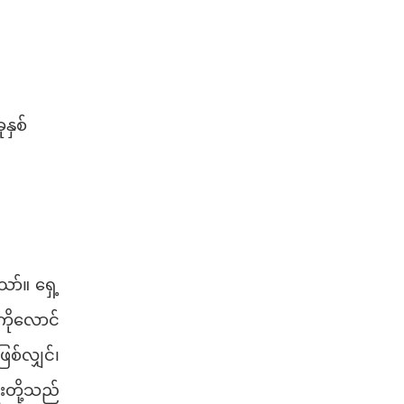
နှစ်
ာ်။ ရှေ့
ိုလောင်
စ်လျှင်၊
းတို့သည်