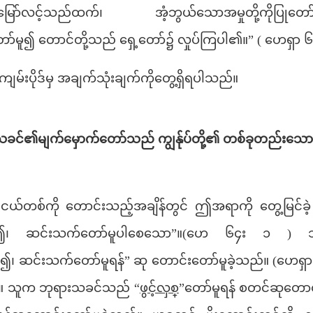
တို့မြော်လင့်သည်ထက်၊ အံ့ဘွယ်သောအမှုတို့ကိုပြုတေ
်မူ၍ တောင်တို့သည် ရှေ့တော်၌ လှုပ်ကြပါ၏။” ( ဟေရှာ ၆၄
ျမ်းပိုဒ်မှ အချက်သုံးချက်ကိုတွေ့ရှိရပါသည်။
င်၏မျက်မှောက်တော်သည် ကျွန်ုပ်တို့၏ တစ်ခုတည်းသောမျ
ယ်တစ်ကို တောင်းသည့်အချိန်တွင် ဤအရာကို တွေ့မြင်ခ
ွင့်လှစ်၍၊ ဆင်းသက်တော်မူပါစေသော”။(ဟေ ၆၄း ၁ 
လှစ်၍၊ ဆင်းသက်တော်မူရန်” ဆု တောင်းတော်မူခဲ့သည်။ (ဟေ
်။ သူက ဘုရားသခင်သည် “
ဖွင့်လှစ
္”တော်မူရန် စတင်ဆုတောင်