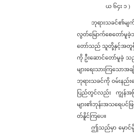
ယ ၆၄း ၁ )
ဘုရားသခင်၏မျက်မ
လွတ်မြောက်စေတော်မူခဲ
တော်သည် သူတို့နှင့်အတူရှ
ကို ဦးဆောင်တော်မူခဲ့ သည
များရေးသားကြသောအချိန
ဘုရားသခင်ကို ဝမ်းနည်
ပြည်တွင်လည်း ကျွန်အဖ
များ၏ဘုန်းအသရေပင်ဖြစ
တ်နိူင်ကြပေ။
ဤသည်မှာ မှောင်မိ