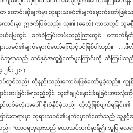
ကျမ်းတွင် ဘုရားသခင်က မိမိလူတို့အားကောင်းကြီးပေးရန်
 တောင်းဆိုချက်မှာ ဘုရားသခင်၏မျက်မှောက်တော်ဖြစ်သ
းမှာ ဣဇက်ဖြစ်သည်။ သူ၏ [ခေတ်] ကာလတွင် သူမစိုက
့၏လယ်မြေတွင် ခက်ခဲကြမ်းတမ်းသည့်ကြားတွင် ကောက်ရိတ် သ
းသခင်၏မျက်မှောက်တော်ကြောင့်ပင်ဖြစ်ပါသည်။ ….ဖိလိ
်ဘုရာသည် သင်နှင့်အတူရှိတော်မူကြောင်းကို သိကြပါသည
ာ ၂၆း ၂၈ )
်လည်း ထိုနည်းလည်းကောင်းဖြစ်တော်မူခဲ့သည်။ ကျွန်အဖ
ာင်းစားခြင်းခံရသည့်တိုင် သူ၏ချုပ်နှောင်ခံရခြင်းအားလုံးကို 
ြည်တစ်ခုလုံးအပေါ် စိုးစံနိူင်ခဲ့သည်။ ထိုသို့ဖြစ်ပျက်ရခြင်
င်းတရားမှာ ဘုရားသခင်၏မျက်မှောက်တော်သည် သူနှင့်အတ
စ်သည်။ “ထာဝရဘုရားသည် ယောသပ်ဘက်မှာရှိ၍၊ သူပြုလေရ