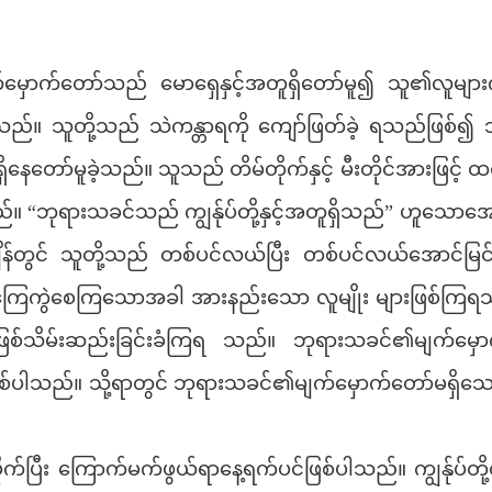
ှောက်တော်သည် မောရှေနှင့်အတူရှိတော်မူ၍ သူ၏လူများကို
့သည်။ သူတို့သည် သဲကန္တာရကို ကျော်ဖြတ်ခဲ့ ရသည်ဖြစ်၍
ိနေတော်မူခဲ့သည်။ သူသည် တိမ်တိုက်နှင့် မီးတိုင်အားဖြင့် ထင
်။ “ဘုရားသခင်သည် ကျွန်ုပ်တို့နှင့်အတူရှိသည်” ဟူသောအောင
်တွင် သူတို့သည် တစ်ပင်လယ်ပြီး တစ်ပင်လယ်အောင်မြင်နိ
းကြေကွဲစေကြသောအခါ အားနည်းသော လူမျိုး များဖြစ်ကြရသည
ြစ်သိမ်းဆည်းခြင်းခံကြရ သည်။ ဘုရားသခင်၏မျက်မှော
်ပါသည်။ သို့ရာတွင် ဘုရားသခင်၏မျက်မှောက်တော်မရှ
ုက်ပြီး ကြောက်မက်ဖွယ်ရာနေ့ရက်ပင်ဖြစ်ပါသည်။ ကျွန်ုပ်