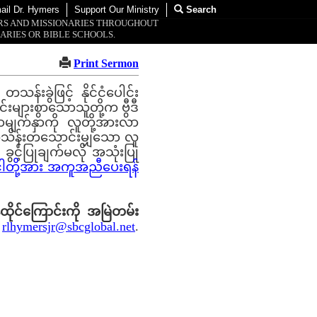
ail Dr. Hymers
Support Our Ministry
Search
ORS AND MISSIONARIES THROUGHOUT
ARIES OR BIBLE SCHOOLS.
Print Sermon
်းခွဲဖြင့် နိုင်ငံပေါင်း
းများစွာသောသူတို့က ဗွီဒီ
မျက်နှာကို လူတို့အားလာ
သိန်းတသောင်းမျှသော လူ
င့်ပြုချက်မလို အသုံးပြု
 ငါတို့အား အကူအညီပေးရန်
ိုင်ကြောင်းကို အမြဲတမ်း
ာ
rlhymersjr@sbcglobal.net
.