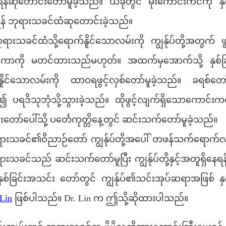
်ဆုတောင်းတော်မူခဲ့သည်။ ယခုတွင် မိုးကောင်းကင်ကို နှ
န် ဘုရားသခင်ထံဆုတောင်းခဲ့သည်။
းသခင်ထံသို့ရောက်နိူင်သောလမ်းကို ကျွန်ုပ်တို့အတွက် ဖွ
ာကို မတင်ထားသည်မဟုတ်။ အထက်မှအောက်သို့ နှစ်ခြမ်းက
းနိူင်သောလမ်းကို ထာဝရဖွင့်လှစ်တော်မူခဲ့သည်။ ခရစ်တ
 ပရဒိသုဘုံသို့သွားခဲ့သည်။ ထိုဖွင့်လျက်ရှိသောကောင်းက
ာ်ပေါ်သို့ ပင်္တေကုတ္တိနေ့တွင် ဆင်းသက်တော်မူခဲ့သည်။
ဘုရားသခင်၏ဝိညာဉ်တော် ကျွန်ုပ်တို့အပေါ် တဖန်သက်ရောက်
ခင်သည် ဆင်းသက်တော်မူပြီး ကျွန်ုပ်တို့နှင့်အတူရှိနေရန် 
်နှစ်ခြင်းအသင်း တော်တွင် ကျွန်ုပ်၏သင်းအုပ်ဆရာအဖြစ် န
 Lin
ဖြစ်ပါသည်။ Dr. Lin က ဤသို့ဆိုထားပါသည်။