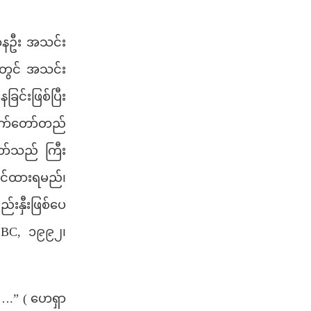
ကနဦး အသင်း
တွင် အသင်း
င်းဖြစ်ပြီး
ာက်တော်တည်
ာ်သည် ကြီး
ုင်ထားရမည်၊
နှီးဖြစ်ပေ
BC, ၁၉၉၂၊
….” ( ဟေရှာ