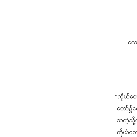
လော
“ကိုယ်တေ
တော်၌တ
သကဲ့သို
ကိုယ်တေ