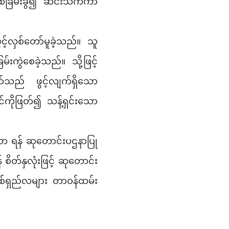
စ်ခြမ်းခွဲ၍ ဆင်းသက်ကာ
င့်လှစ်တော်မူခဲ့သည်။ သူ
ွဲစေခဲ့သည်။ သို့ဖြင့်
ော်သည် ဖွင့်လျက်ရှိသော
င်ကိုဖြတ်၍ သန့်ရှင်းသော
လာ ရန် ဆုတောင်းပဌနာပြု
စိတ်နှလုံးဖြင့် ဆုတောင်း
ှစ်ရှည်လများ တာဝန်ထမ်း