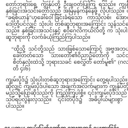
တော်ဘုရားရှေ့ ကျွန်ုပ်တို့ ဦးချဝတ်ပြုကြ ရသည်။ ကျွန်ုပ
နှစ်ခြင်းအသင်းတော်သည် အမြဲမှန်ကန်နေဖို့ လိုပါသည်။
“ခရစ်ယာန်”ဟုခေါ်ဝေါ်ခြင်းခံရသော ကာသိုလစ်၊ အေ
ဒေါ့တို့ပင်လျှင် သုံးပါး တစ်ဆူဘုရားအကြောင်း သွန်သင
သည်။ နှစ်ခြင်းအသင်းနှင့် ဧဝံဂေလိကယ်လ်တို့ က သုံးပ
ဆူဘုရားကို လက်ခံယုံကြည်ကြပါသည်။
“ထိုသို့ သင်တို့သည် သားဖြစ်သောကြောင့် အဗ္ဗအဘ
ခေါ်တတ်သော သားတော်၏ဝိညာဉ်တော်ကို သင်တိ
စိတ်နှလုံးထဲသို့ ဘုရားသခင် စေလွှတ် တော်မူ၏” (ဂ
တိ ၄း၆)
ကျမ်းပိုဒ်၌ သုံးပါးတစ်ဆူဘုရားအကြောင်း တွေ့ရပါသည်
ဆိုလျှင် ကျမ်းပိုဒ်ပါသော အချက်အလက်များက ကျွန်ုပ်တိ
မည်သို့ပြောဆိုသည်ကို ကြည့်ကြပါစို့။ ၎င်းကျမ်းပိုဒ်သည
သပ်ရပ်လွန်းလှသည်။ ၎င်းတပိုဒ်၌ အဓိပ္ပါယ်များစွာ 
ပါသည်။