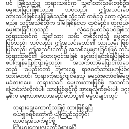
ပင် ဖြစ်သည်ဍ ဘုရားသခင်က သူ၏သားသမီးတစ်ဦးကဲ့
မွေးစားခြင်းဖြစ်သည်။ သင်လည်း ဤအသင်းတ
သားသမီးဖြစ်နေပြီဖြစ်သည်။ သို့သော် တစ်ခုခု တော့ လွဲချ
မည်။ သင့်အသိစိတ်က ဒါမဖြစ်နိုင်ဟု ထင်မည်။ တကယ်
မွေးစားခြင်းဟူသည် လွဲချော်မှုတစ်ခုပင်ဖြစ်
ဘုရားသခင်က သူ၏သား သမီး တစ်ဦးကဲ့သို့ မွေးစားခ
ဖြစ်သည်။ သင်လည်း ဤအသင်းတော်၏ သားသမီး ဖြစ်န
ဖြစ်သည်။ ဤအသင်းတော်၌ အသစ်မွေးဖွားခြင်းဖြင့် သင
ဘုရားသခင်၏ မိသားစုဝင်အဖြစ် မွေးစားခြင်းခံရပြီဖြစ
စပါကျန်ပြောကြားခဲ့သည်။ အသက်တာမပြောင်းလဲသ
သည် “ခမည်းတော် ဘုရားရှေ့ ရာဇဝတ်သားပမာဖြစ်နေ
သားမဟုတ်၊ ဘုရားကိုဆန့်ကျင်နေသူ ခမည်းတော်၏မေတ္တ
မခံစားရပေ။ ဘုရားသခင် မွေးစားသားဖြစ်ဖို့ အသက
ပြောင်းလဲလိုက်ပါ။ သားဖြစ်ခွင့်ကို အားရလိုက်စမ်းပါ။ ၁၇
နှစ်က ရေးသားသောအမည်မသိသူ၏ ဓမ္မသီချင်းတွင်
ဘုရားရွေးကောက်သဖြင့် သားဖြစ်ရပြီ
ယေရှုခရစ်တော်ကို ယုံကြည်သူတိုင်း
ထာ၀ရအသက်ရှင်ဖို့
ကြီးမားကျေးဇူးတော်ခံစားရပြီ