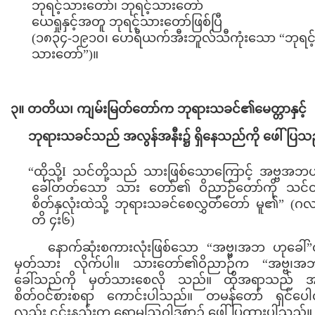
ဘုရင့်သားတော်၊ ဘုရင့်သားတော်
ယေရှုနှင့်အတူ ဘုရင့်သားတော်ဖြစ်ပြီ
(၁၈၃၄-၁၉၁၀၊ ဟေရီယက်အီးဘူလ်သီကုံးသော “ဘုရင့
သားတော်”)။
၃။ တတိယ၊ ကျမ်းမြတ်တော်က ဘုရားသခင်၏မေတ္တာနှင့်
ဘုရားသခင်သည် အလွန်အနီး၌ ရှိနေသည်ကို ဖေါ်ပြသ
“ထိုသို့I သင်တို့သည် သားဖြစ်သောကြောင့် အဗ္ဗအဘ
ခေါ်တတ်သော သား တော်၏ ဝိညာဉ်တော်ကို သင်တိ
စိတ်နှလုံးထဲသို့ ဘုရားသခင်စေလွှတ်တော် မူ၏” (ဂ
တိ ၄း၆)
နောက်ဆုံးစကားလုံးဖြစ်သော “အဗ္ဗ၊အဘ ဟုခေါ်”တိ
မှတ်သား လိုက်ပါ။ သားတော်၏ဝိညာဉ်က “အဗ္ဗ၊အ
ခေါ်သည်ကို မှတ်သားစေလို သည်။ ထိုအရာသည် အ
စိတ်ဝင်စားစရာ ကောင်းပါသည်။ တမန်တော် ရှင်ပေ
လည်း ၎င်းနည်းတူ ရောမဩဝါဒစာ၌ ဖေါ်ပြထားပါသည်။