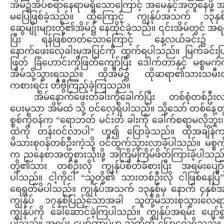
အိမ်၌အိပ်စရာနေရာမရှိသောကြောင့် အမေနှင့်အတူနေဖို့
မပြေဖြစ်ခဲ့သည်။ ထို့ကြောင့် ကျွန်ုပ်အသက် ၁၃နှစ်
ဆွေမျိုးများတို့၏အိမ်၌ နေထိုင်ခဲ့သည်။ ၎င်းအိမ်တွင် အရ
ပြီး ရန်ဖြစ်တတ်သောကြောင့် နေ့လယ်ခင်း၌ 
နောက်ဖေးလှေခါးမှအပြင်ကို ထွက်ရပါသည်။ မြက်ခင်းပြ
ဖြတ် ခြံဟောင်းကိုဖြတ်ကျော်ပြီး ဒေါက်တာနှင့် မစ္စမက်က
အိမ်သို့သွားရသည်။ ထိုအိမ်၌ ထိုဆရာ၏သားသမီးတို့န
ကစားရင်း တီဗွီကြည့်ခဲ့ကြသည်။
အိမ်နောက်ဖေးတံခါးကိုခေါက်ပြီး တစ်စုံတစ်ဦးလာ
ပေးမှသာ အိမ်ထဲ သို့ ဝင်လေ့ရှိပါသည်။ သို့သော် တစ်နေ့တ
စ္စစ်ကိုဝန်က “ရောဘတ် မင်းတံ ခါးကို ခေါက်စရာမလိုဘူး၊
ထဲကို တန်းဝင်လာပါ” ဟူ၍ ပြောခဲ့သည်။ ထိုအချိန်ကစ
မိသားစုဝန်တစ်ဦးကဲ့သို့ ဝင်ထွက်သွားလာခဲ့ပါသည်။ မစ္စကိ
က ညနေစာအတူစားသုံးဖို့ အကြိမ်ကြိမ်ဖိတ်ကြားခဲ့ပါသည
တို့၏သား တစ်ဦးလို ကျွန်ုပ်စိတ်ခံစားပြီး အရမ်းပျော်ရွ
ပါသည်။ ငါ့ကိုငါ “သူတို့၏ သားတစ်ဦးလို ငါဖြစ်နေပြ
ရေရွတ်မိပါသည်။ ကျွန်ုပ်အသက် ၁၃နှစ်မှ နောက် ၄နှစ
ကျွန်ုပ် ၁၇နှစ်ပြည့်သောအခါ သူတို့မိသားစုသွားလေရ
ကျွန်ုပ်ကို ခေါ်ဆောင်ခဲ့ကြပါသည်။ ကျွန်ုပ်အရမ်း ပျော်ရွ
ပါသည်။ အရမ်း ပျော်တာပဲဟု သူတို့ကို ပြောလေ့ရှိသည်။ 