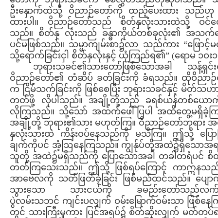
ဦးနှောက်ထဲသို့ ဝိညာဉ်တော်ကို ထည့်ပေးထား သည်ဟု 
ထားပါ။ ဝိညာဉ်တော်သည် စိတ်နှလုံးသားထဲသို့ ဝင်တေ
သည်။ စိတ်နှ လုံးသည် ခန္ဓာကိုယ်တစ်ခုလုံး၏ အသက်
ပင်မဖြစ်သည်။ သမ္မာကျမ်းစာ၌လာ သည်ကား “ဖြောင့်မ
သို့ရောက်ခြင်းငှါ စိတ်နှလုံးနှင့် ယုံကြည်ရ၏” (ရောမ ၁ဝး
ဘုရားသခင်၏သားတော်ဖြစ်သောအခါ သန့်ရှင်
ဝိညာဉ်တော်၏ တံဆိပ် ခတ်ခြင်းကို ခံရသည်။ ထိုဝိညာဉ
က ငြိမ်သက်ခြင်းကို ဖြစ်စေပြီး ဘုရားသခင်နှင့် မိတ်သဟာ
တတ်ဖို့ လိုပါသည်။ အချို့တို့သည် ခရစ်ယန်တစ်ယောက်
လိုကြသည်။ သို့သော် အထက်ဖေါ်ပြပါ အထိတွေ့မရှိခဲ့က
အချို့တို့ ဘုရား၏သား မဟုတ်ကြ။ ဝိညာဉ်တော်ဘုရား အ
နှလုံးသားထဲ ကိန်းဝပ်နေသည်ကို မသိကြ။ ဤသို့ ပြော
ချက်ကိုပင် အံ့ဩနေကြသည်။ ကျွန်ုပ်တို့အထဲ၌ရှိသောအရ
သူတို့ အထဲ၌မရှိသည်ကို ပြောသောအခါ တခါတရံပင် စိတ်
တတ်ကြသေးသည်။ ဤသို့ ဖြစ်ရပ်ကြောင့် ကာဣနသည
အာဗေလကို သတ်ဖြတ်ခဲ့ခြင်း ဖြစ်မည်ထင်သည်။ ပျောက်
သွားသော သားငယ်ကို ခမည်းတော်သည်လက်ခံ
ပွဲလမ်းသဘင် ကျင်းပလျှက် ဝမ်းမြောက်ဝမ်းသာ ဖြစ်နေကြ
တွင် သားကြီးမူကား ပြင်အရပ်၌ စိတ်ဆိုးလျှက် မတ်တပ်