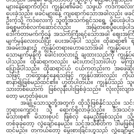
များနေ့ရောက်တိုင်း ကျွန်ုပ်၏မိခင် သဖွယ် ကဒ်ကလေးကို
ပေးခဲ့သည်။ ဖခင်များနေ့ ကျရောက်သောအခါလည်း ဖခင
ဦးကဲ့သို့ ကဒ်လေးကို သူတို့အသက်ရှင်သရွေ့ ပို့ပေးခဲ့ပ
ခရစ္စမတ်စ်လက်ဆောင်လည်း အမြဲတစေပို့ပေးခဲ့ပါ
ဒေါက်တာမက်ကိုဝန် အသက်ကြီးရင့်သောအခါ ဈေးအကြီး
မျက်မှန်လေးဝယ်ပြီး ပေးအပ်ခဲ့ပါ သည်။ ထိုဆရာ၏ 
အခမ်းအနား၌ ကျွန်ုပ်တရားဟောသောအခါ ကျွန်ုပ်ပေး
သောမျက်မှန်ကို ခေါင်းတလား၌ ချထားသည်ကို ကျွန်ုပ်
ပါသည်။ ထိုဆရာကလည်း မင်းဟာငါ့သားပါဟု မက
ပြောခဲ့ပါသည်။ ထိုဆရာငယ် ငယ်ကတည်းက အဖေဆုံး
သဖြင့် ဘထွေးနှင့်နေရသဖြင့် ကျွန်ုပ်အားလည်း ကိုယ်
စာနာ၍ဖြစ်မည်ထင်၏။ ဟုတ်ပါတယ်။ ကျွန်ုပ်သည် သူတ
သားတစ်ယောက် ဖြစ်လုနီးပါးဖြစ်ခဲ့သည်။ လုံးလုံးလျာ
တော့ မဟုတ်ခဲ့ပေ။
အချို့သောသူတို့အတွက် ထိုသို့ဖြစ်နိုင်သည်။ သ
ဘုရားကျောင်း သို့ ရောက်ရှိလာခဲ့သည်။ ဒီအသင်း
မိသားစု၏ မိသားစုပင် ဖြစ်လု နေမည်ဖြစ်သည်။ သို့
တစ်ခုခုတော့ လွဲချော်နေမည်။ သင့်အသိစိတ်က ဒါမဖြစ်နိ
ထင်မည်။ တကယ်တော့ မွေးစားခြင်းဟူသည် လွဲချော်မှုတ