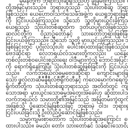
မိုမန်တို့က ဘုရားသုံးဆူရှိသည်ဟု ခွဲခြမ်းကြသည်။ 
တို့အမြင်မှားသည်။ ဘုရားဟူသည် သုံးပါးတစ်ဆူ ဘုရ
ဖြစ်သည်။ ယေဟောဝါသက်သေခံအဖွဲ့က ယေရှုဘုရားဖြစ်ခ
ကို ငြင်းပယ်ခဲ့ကြသည်။ သို့သော် သူတိုမှားယွင်းခဲ့က
ယေရှုသည် သုံးပါးတစ်ဆူထဲက ဒုတိယပုဂ္ဂိုလ်ဖြစ်သည်
ဆလင်တို့က ဝိညာဉ်တော်နှင့် သားတော်ဘုရားဖြစ်ခြင်
ငြင်းပယ်ခဲ့ကြသည်။ သို့သော် သူတို့ မှားယွင်းခဲ့ကြသည်။ 
ဖြစ်ခြင်းတွင် ပုဂ္ဂိုလ်သုံးပါး ပေါင်းစပ်ထားခြင်းဖြစ်သည်။
ဗေဒဆိုင်ရာ လေဘရယ်လ်သမားတို့ကလည်း ယနေ့
တစ်လုံးတစ်၀ပေါင်းစည်းရေး ဝါဒီများကဲ့သို့ ဘောင်အပြ
ကို ရောက်ရှိနေကြပြီး သုံးပါးတစ်ဆူဖြစ်ခြင်းကို ငြင်းပယ်
သည်။ လက်ဘရယ်လ်ဓမ္မဗေဒဆိုင်ရာ ကျောင်းများဖြ
သော ဖူလ်လာဆီမီနီရီလ်ဗီရိုက်တီနှင့် ကလေမောက်ဂရေကျ
ရိုက်တီတို့က သုံးပါးတစ်ဆူဘုရားသည် အတိတ်တွင် ကျန
သောအရာ မှားယွင်းသောဓမ္မအတွေးအခေါ်ဟု ဆိုထားပါ
လက်ဘရယ်လ် သမားတို့၏အမြင်သည် အမြဲတမ်းကွဲထွက
အဖြစ်သို့ ပို့ဆောင်မြဲဖြစ်သဖြင့် ဘုရားမဲ့ ဝါဒ၊ ဘုရားရှ
ငြင်းပယ်ခြင်းသို့ ဦးတည်ပို့ဆောင်မြဲဖြစ်သည်။
သမ္မာကျမ်းစာတော်က သုံးပါးတစ်ဆူအကြောင်း ဖေ
ထားပါသည်။ ခမည်း တော်၊ သားတော်နှင့် သန့်ရှင်းသောဝ