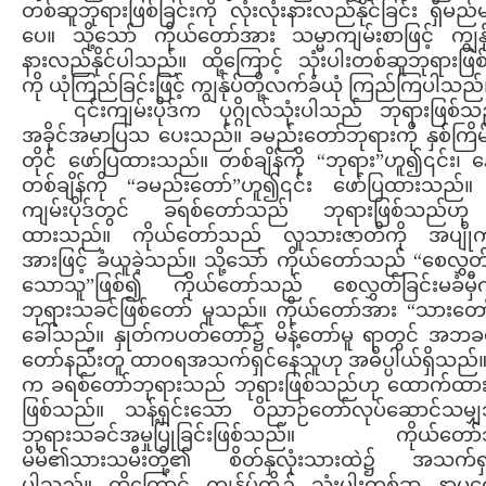
တစ်ဆူဘုရားဖြစ်ခြင်းကို လုံးလုံးနားလည်နိုင်ခြင်း ရှိမည
ပေ။ သို့သော် ကိုယ်တော်အား သမ္မာကျမ်းစာဖြင့် ကျွန်ုပ
နားလည်နိုင်ပါသည်။ ထို့ကြောင့် သုံးပါးတစ်ဆူဘုရားဖြစ်
ကို ယုံကြည်ခြင်းဖြင့် ကျွန်ုပ်တို့လက်ခံယုံ ကြည်ကြပါသည်
၎င်းကျမ်းပိုဒ်က ပုဂ္ဂိုလ်သုံးပါသည် ဘုရားဖြစ်
အခိုင်အမာပြသ ပေးသည်။ ခမည်းတော်ဘုရားကို နှစ်ကြိမ်
တိုင် ဖော်ပြထားသည်။ တစ်ချိန်ကို “ဘုရား”ဟူ၍၎င်း၊ 
တစ်ချိန်ကို “ခမည်းတော်”ဟူ၍၎င်း ဖော်ပြထားသည်။ 
ကျမ်းပိုဒ်တွင် ခရစ်တော်သည် ဘုရားဖြစ်သည်ဟု
ထားသည်။ ကိုယ်တော်သည် လူသားဇာတိကို အပျိ
အားဖြင့် ခံယူခဲ့သည်။ သို့သော် ကိုယ်တော်သည် “စေလွှတ
သောသူ”ဖြစ်၍ ကိုယ်တော်သည် စေလွှတ်ခြင်းမခံမှီ
ဘုရားသခင်ဖြစ်တော် မူသည်။ ကိုယ်တော်အား “သားတော
ခေါ်သည်။ နှုတ်ကပတ်တော်၌ မိန့်တော်မူ ရာတွင် အဘခ
တော်နည်းတူ ထာ၀ရအသက်ရှင်နေသူဟု အဓိပ္ပါယ်ရှိသည်။ 
က ခရစ်တော်ဘုရားသည် ဘုရားဖြစ်သည်ဟု ထောက်ထားခ
ဖြစ်သည်။ သန့်ရှင်းသော ဝိညာဉ်တော်လုပ်ဆောင်သမျ
ဘုရားသခင်အမှုပြုခြင်းဖြစ်သည်။ ကိုယ်တော
မိမိ၏သားသမီးတို့၏ စိတ်နှလုံးသားထဲ၌ အသက်ရှ
ပါသည်။ ထို့ကြောင့် ကျွန်ုပ်တို့၌ သုံးပါးတစ်ဆူ နာမတေ