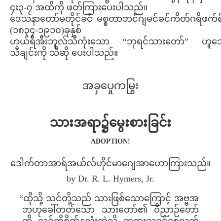
၄း၃-၇ အထိကို ဖတ်ကြားပေးပါသည်။
ဒေသနာတော်မတိုင်ခင် မစ္စတာဘင်ဂျမင်ခင်ကိတ်ဂရိဖက်စ်
(၁၈၃၄-၁၉၁၀)ခုနှစ်
ဟယ်ရီအီးဘူလ်သီကုံးသော “ဘုရင်သားတော်” ဟူသေ
သီချင်းကို သီဆို ပေးပါသည်။
အခှပှေုကမြွး
သားအရာ၌မွေးစားခြင်း
ADOPTION!
ဒေါက်တာအာရ်အယ်လ်ဟိုင်မာဂျေအာဟောကြားသည်။
by Dr. R. L. Hymers, Jr.
“ထိုသို့ သင်တို့သည် သားဖြစ်သောကြောင့် အဗ္ဗအ
ဘဟုခေါ်တတ်သော သားတော်၏ ဝိညာဉ်တော်