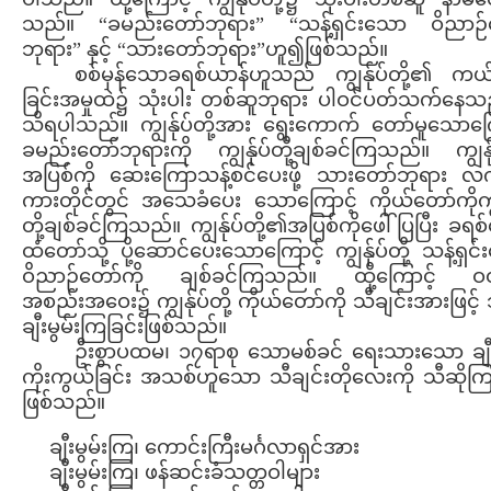
သည်။ “ခမည်းတော်ဘုရား” “သန့်ရှင်းသော ဝိညာဉ်
ဘုရား” နှင့် “သားတော်ဘုရား”ဟူ၍ဖြစ်သည်။
စစ်မှန်သောခရစ်ယာန်ဟူသည် ကျွန်ုပ်တို့၏ ကယ
ခြင်းအမှုထဲ၌ သုံးပါး တစ်ဆူဘုရား ပါဝင်ပတ်သက်နေသည
သိရပါသည်။ ကျွန်ုပ်တို့အား ရွေးကောက် တော်မူသောကြ
ခမည်းတော်ဘုရားကို ကျွန်ုပ်တို့ချစ်ခင်ကြသည်။ ကျွန်ုပ
အပြစ်ကို ဆေးကြောသန့်စင်ပေးဖို့ သားတော်ဘုရား လက
ကားတိုင်တွင် အသေခံပေး သောကြောင့် ကိုယ်တော်ကိုကျွ
တို့ချစ်ခင်ကြသည်။ ကျွန်ုပ်တို့၏အပြစ်ကိုဖေါ်ပြပြီး ခရစ
ထံတော်သို့ ပို့ဆောင်ပေးသောကြောင့် ကျွန်ုပ်တို့ သန့်ရှင
ဝိညာဉ်တော်ကို ချစ်ခင်ကြသည်။ ထို့ကြောင့် ဝတ
အစည်းအဝေး၌ ကျွန်ုပ်တို့ ကိုယ်တော်ကို သီချင်းအားဖြင့် 
ချီးမွမ်းကြခြင်းဖြစ်သည်။
ဦးစွာပထမ၊ ၁၇ရာစု သောမစ်ခင် ရေးသားသော ချီးမ
ကိုးကွယ်ခြင်း အသစ်ဟူသော သီချင်းတိုလေးကို သီဆိုကြ
ဖြစ်သည်။
ချီးမွမ်းကြ၊ ကောင်းကြီးမင်္ဂလာရှင်အား
ချီးမွမ်းကြ၊ ဖန်ဆင်းခံသတ္တဝါများ