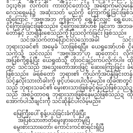
၁၄း၃၆)။ လက်ဝါး ကားတိုင်တော်သို့ အရောက်မလှမ်းနို
ဂေသရှေမန်၌ အဆုံးသတ် မည်ကို ကြောက်ရွံ့ခြင်းဖြစ်
ထို့ကြောင် “အဗ္ဗ၊အဘ ဤခွက်ကို ရွှေ့နိုင်လျှင် ရွှေ့ပေး
ငိုကြွေးခဲ့ခြင်းဖြစ်သည်။ ငိုကြွေးအော်ဟစ် ခြင်းက အဘ
တော်နှင့် သာ၍နီးစေသည်ကို ပြသလိုက်ခြင်း ဖြစ်သည်။
သင်အသက်တာပြောင်းလဲသောအခါ သင်
ဘုရားသခင်၏ အမွေခံ သာဖြစ်ရပြီ။ ယေရှုအော်ဟစ် ငိုက
သကဲ့သို့ သင်လည်း “အဗ္ဗ၊အဘ”ဟု ဆုတောင်း လိုက
အပြစ်ကိုစွန့်ပြီး ယေရှုထံသို့ တိုးဝင်ချဉ်းကပ်လိုက်ပါ။ 
တွင် သင်သည် အသွေးတော်အားဖြင့် ဆေးကြောခြင်း ခံ
ဖြစ်သည်။ ခရစ်တော် ဘုရား၏ ကိုယ်ကိုအပ်နှံခြင်းတန်
သင့်နှလုံးသားတံခါးကို ဖွင့်ဟပေးပါလိမ့်မည်။ ထိုခဏတွင
သည် ဘုရားသခင်၏ မွေးစားသားဖြစ်ခွင့်ရမည်ဖြစ်သည်ဍ
သည် အစဉ်ထာ၀ရ ဘုရားသားဖြစ်နေမည်ဖြစ်သည်ဍ ထိ
အောက်ပါသီချင်းကို သင်ဆိုနိုင်ပါလိမ့်မည်။
မြေကြီးပေါ် စွန့်ပယ်ခြင်းခံကိုခံပြီး
အပြစ်သားဇာတိမွေးဖွားတော်မူပြီ
မွေးစားသားတော်၊ ကောင်းကင်စာရင်းရှိပြီ