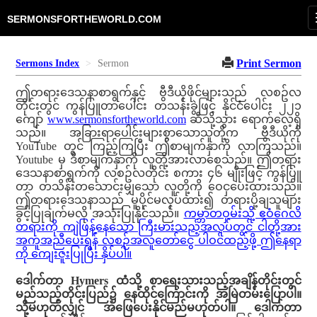
SERMONSFORTHEWORLD.COM
Print Sermon
Sermons Index
Sermon
ဤတရားဒေသနာစာရွက်နှင့် ဗွီဒီယိုဖိုင်များသည် လစဥ်လ
တိုင်းတွင် ကွန်ပြူတာပေါင်း တသန်းခွဲဖြင့် နိုင်ငံပေါင်း ၂၂၁
ကျော်
www.sermonsfortheworld.com
ဆီသို့သွား ရောက်လေ့ရှိ
သည်။ အခြားရာပေါင်းများစွာသောသူတို့က ဗွီဒီယိုကို
YouTube တွင် ကြည့်ကြပြီး ဤစာမျက်နှာကို လာကြသည်။
Youtube မှ ဒီစာမျက်နှာကို လူတို့အားလာစေသည်။ ဤတရား
ဒေသနာစာရွက်ကို လစဥ်လတိုင်း စကား ၄၆ မျိုးဖြင့် ကွန်ပြူ
တာ တသိန်းတသောင်းမျှသော လူတို့ကို ဝေငှပေးထားသည်။
ဤတရားဒေသနာသည် မူပိုင်မလုပ်ထား၍ တရားပို့ချသူများ
ခွင့်ပြုချက်မလို အသုံးပြုနိုင်သည်။
ကမ္ဘာတဝှမ်းသို့ ဧဝံဂေလိ
တရားကို ကျဲဖြန့်နေသော ကြီးမားသည့်အလုပ်တွင် ငါတို့အား
အကူအညီပေးရန် လစဉ်အလူတော်ငွေ ပါဝင်ထည့်ဖို့ ဤနေရာ
ကို ကျေးဇူးပြုပြီး နှိပ်ပါ။
ဒေါက်တာ Hymers ထံသို့ စာရေးသားသည့်အချိန်တိုင်းတွင်
မည်သည့်တိုင်းပြည်၌ နေထိုင်ကြောင်းကို အမြဲတမ်းပြောပါ။
သို့မဟုတ်လျှင် အဖြေပေးနိုင်မည်မဟုတ်ပါ။ ဒေါက်တာ