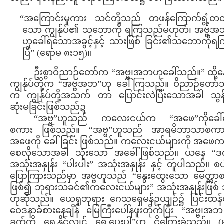
“အကြောင်းမူကား သင်တို့သည် တဖန်ကြောက်ရွံ့တ
သော ကျွန်ုပ်၏ သဘောကို ရကြသည်မဟုတ်၊ အဗ္ဗ
ဟုခေါ်ရသောအခွင့်နှင့် သားဖြစ် ခြင်း၏သဘောကိုရ
ပြီ” (ရောမ ၈း၁၅)။
ဦးစွာဝိညာဉ်တော်က “အဗ္ဗ၊အဘဟုခေါ်သည်။” ထို့န
ကျွန်ုပ်တို့က “အဗ္ဗအဘ”ဟု ခေါ်ကြသည်။ ဝိညာဉ်တော်ဘ
က ကျွန်ုပ်တို့အသက် တာ ပြောင်းလဲပြီးသောအခါ သွန
ဆုံးမခြင်းဖြစ်သည်ဍ
“အဗ္ဗ”ဟူသည် ကလေးငယ်က “အဖေ”ကိုခေါ
စကား ဖြစ်သည်။ “အဗ္ဗ”ဟူသည် အာရမိဘာသာစကား
အဖေကို ခေါ်ခြင်း ဖြစ်သည်။ ကလေးငယ်များကို အဖေက 
စေလိုသောအခါ သုံးသော အခေါ်ဖြစ်သည်။ ယနေ “ဒက
အသုံးအနှုန်း “ပါးပါး” အသုံးအနှုန်း နှင့် တူပါသည်။ စပ
ပြောကြားသည်မှာ အဗ္ဗဟူသည် “နွေးထွေးသော မေတ္တာ
ဖြစ်၍ ဘုရားသခင်၏ကလေးငယ်များ” အသုံးအနှုန်းဖြစ်
ဟုဆိုသည်။ ယေရှုဘုရား ဂေသရှေမန်ဥယျဉ်၌ ပြင်းထန
ဝေဒနာခံစားနေချိန် မြေကြီးပေါ်နဖူးတိုက်ပြီး “အဗ္ဗ
ခွက်ကို ရွှေ့နိုင်လျှင် ရွှေ့ပေးပါ”ဟု ငိုကြွေးခဲ့သည်။