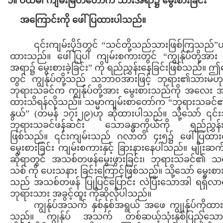
၁။ ပထမ၊ ကျမ်းမြတ်တော်က သားအရာ၌ မွေးစားခြင်း
အကြောင်းကို ဖေါ်ပြထားပါသည်။
၎င်းကျမ်းပိုဒ်တွင် “သင်တို့သည်သားဖြစ်ကြသည်”ဟ
ထားသည်။ ဖေါ်ပြပါ ကျမ်းစကားတွင် “ကျွန်ုပ်တို့အား
အရာ၌ မွေးစားခဲ့ခြင်း” ကို ရည်ညွှန်းနေခြင်းဖြစ်သည်။ 
တွင် ကျွန်ုပ်တို့သည် သဘာ၀အားဖြင့် ဘုရား၏သားမဟ
ဘုရားသခင်က ကျွန်ုပ်တို့အား မွေးစားသည်ကို အလေး 
ထားသိရန်လိုသည်။ သမ္မာကျမ်းစာတော်က “ဘုရားသခင်၏မ
နွယ်” (တမန် ၁၇း၂၉)ဟု ဆိုထားပါသည်။ သို့သော် ၎င်
ဘုရားသခင်ဖန်ဆင်း သောခန္ဓာကိုယ်ကို ရည်ညွှန်းခ
ဖြစ်သည်။ ၎င်းကျမ်းသည် ဂလာတိ ၄း၅၌ ဖေါ်ပြထာ
မွေးစားခြင်း ကျမ်းစကားနှင့် ခြားနားနေပါသည်။ မျိုးဆ
ဆိုရာတွင် အသစ်တဖန်မွေးဖွားခြင်း၊ ဘုရားသခင်၏ 
သစ် ကို ပေးသနား ခြင်းကြောင့်ဖြစ်သည်။ သို့သော် မွေးစား
သည် အသစ်တဖန် ပြုပြင်ပြောင်း လဲပြီးသောအါ ရရှိလ
ဘုရားသား အခွင့်ထူး ကိုဆိုလိုပါသည်။
ကျွန်ုပ်အသက် နှစ်နှစ်အရွယ် အဖေ ကျွုန်ုပ်ကိုထားရ
သည်။ ကျွန်ုပ် အသက် တစ်ဆယ့်သုံးနှစ်ပြည့်သေ