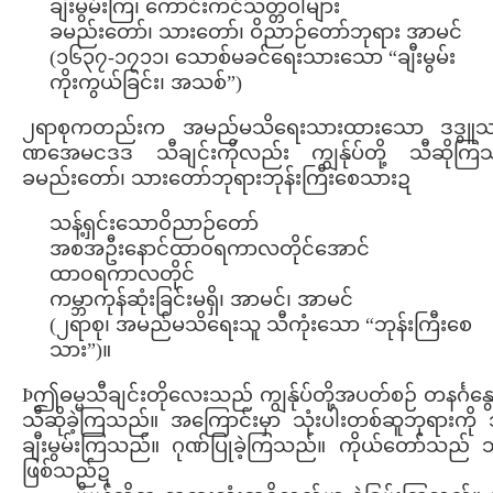
ချီးမွမ်းကြ၊ ကောင်းကင်သတ္တဝါများ
ခမည်းတော်၊ သားတော်၊ ဝိညာဉ်တော်ဘုရား အာမင်
(၁၆၃၇-၁၇၁၁၊ သောစ်မခင်ရေးသားသော “ချီးမွမ်း
ကိုးကွယ်ခြင်း၊ အသစ်”)
၂ရာစုကတည်းက အမည်မသိရေးသားထားသော ဒဒွူ
ဏအေမငဒဒ သီချင်းကိုလည်း ကျွန်ုပ်တို့ သီဆိုကြ
ခမည်းတော်၊ သားတော်ဘုရားဘုန်းကြီးစေသားဍ
သန့်ရှင်းသောဝိညာဉ်တော်
အစအဦးနောင်ထာ၀ရကာလတိုင်အောင်
ထာ၀ရကာလတိုင်
ကမ္ဘာကုန်ဆုံးခြင်းမရှိ၊ အာမင်၊ အာမင်
(၂ရာစု၊ အမည်မသိရေးသူ သီကုံးသော “ဘုန်းကြီးစေ
သား”)။
Þဤဓမ္မသီချင်းတိုလေးသည် ကျွန်ုပ်တို့အပတ်စဉ် တနင်္ဂနွ
သီဆိုခဲ့ကြသည်။ အကြောင်းမှာ သုံးပါးတစ်ဆူဘုရားကို သ
ချီးမွမ်းကြသည်။ ဂုဏ်ပြုခဲ့ကြသည်။ ကိုယ်တော်သည် ဘ
ဖြစ်သည်ဍ