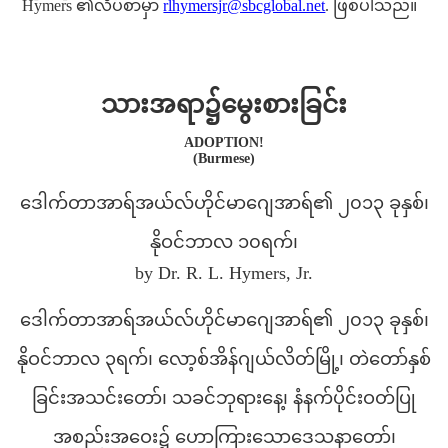
Hymers ၏လိပ်စာမှာ
rlhymersjr@sbcglobal.net
. ဖြစ်ပါသည်။
သားအရာ၌မွေးစားခြင်း
ADOPTION!
(Burmese)
ဒေါက်တာအာရ်အယ်လ်ဟိုင်မာဂျေအာရ်၏ ၂၀၁၃ ခုနှစ်၊
နိုဝင်ဘာလ ၁၀ရက်၊
by Dr. R. L. Hymers, Jr.
ဒေါက်တာအာရ်အယ်လ်ဟိုင်မာဂျေအာရ်၏ ၂၀၁၃ ခုနှစ်၊
နိုဝင်ဘာလ ၃ရက်၊ လော့စ်အိန်ဂျယ်လိတ်မြို့၊ တဲတော်နှစ်
ခြင်းအသင်းတော်၊ သခင်ဘုရားနေ့၊ နံနက်ပိုင်းဝတ်ပြု
အစည်းအဝေး၌ ဟောကြားသောဒေသနာတော်၊