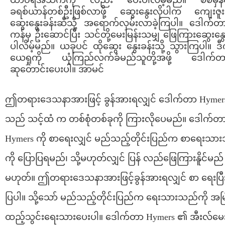
ထာ၀ရအသက်ကို လည်း ပေးပါလိမ့်မည်။ စစ်မှန
ခရစ်ယာန်တစ်ဦးဖြစ်လာဖို့ ဆွေးနွေးလိုပါက ကျေးဇူး
ဆွေးနွေးခန်းဆီသို့ အရောက်လှမ်းလာခဲ့ကြပါ။ ဒေါက်
ကန်မှ ဦးဆောင်ပြီး သင်တို့မေးမြန်းသမျှ ဖြေကြားဆွေးနွ
ပါလိမ့်မည်။ ယခုပင် ထိုဆွေး နွေးခန်းသို့ သွားကြပါ။ ဒ
ယေရှုကို ယုံကြည်လက်ခံမည်သူတို့အဖို့ ဒေါက်တာ
ဆုတောင်းပေးပါ။ အာမင်
ဤတရားဒေသနာအားဖြင့် ခွန်အားရလျှင် ဒေါက်တာ Hymer
သည် သင့်ထံ က တစ်စုံတစ်ခုကို ကြားလိုပေမည်။ ဒေါက်တ
Hymers ကို စာရေးလျှင် မည်သည့်တိုင်းပြည်က စာရေးသာ
ကို ပြောပြရမည်၊ သို့မဟုတ်လျှင် ပြန် လည်ဖြေကြားနိူင်မည်
မဟုတ်။ ဤတရားဒေသနာအားဖြင့်ခွန်အားရလျှင် စာ ရေးပြီ
ပြပါ။ သို့သော် မည်သည့်တိုင်းပြည်က ရေးသားသည်ကို အမ
ထည့်သွင်းရေးသားပေးပါ။ ဒေါက်တာ Hymers ၏ အီးလ်မေ