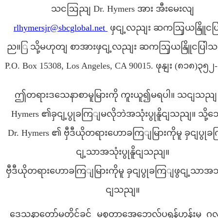
သငဩညျ Dr. Hymers အား အီးမေးလျ
rlhymersjr@sbcglobal.net
ဖှငျ့လညျး ဆကဩှယနြိူငပ
ည။ြ သို့မဟုတျ စာအားဖှငျ့လညျး ဆကဩှယနြိူငပြ
P.O. Box 15308, Los Angeles, CA 90015. ဖုနျး (၈၁၈)၃၅
ဤတရားဒသေနာစာမူမြားကို ကူးယူ၍မရပါ။ သငျသညျ 
Hymers ၏ခှငျ့ပွုခကြျမလိုဘဲအသုံးပွုနိူငျသညျ။ သို့
Dr. Hymers ၏ ဗှီဒီယိုတရားဟောခကြျမြားကိုမူ ခှငျပွုခ
ငျ့သာအသုံးပွုနိူငျသညျ။
ဗှီဒီယိုတရားဟောခကြျမြားကိုမူ ခှငျပွုခကြျဖွငျ့သာအသုံး
ငျသညျ။
ဒေသနာတော်မတိုင်ခင် မစ္စတာအေဘေလ်ပရုန်ဟုန်းမှ ဂ