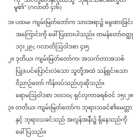
ကို သင်တို့စိတ်နှလုံးထဲသို့ ဘုရားသခင်စေလွှတ်
မူ၏” (ဂလာတိ ၄း၆)
၁။ ပထမ၊ ကျမ်းမြတ်တော်က သားအရာ၌ မွေးစားခြင်း
အကြောင်းကို ဖေါ်ပြထားပါသည်။ တမန်တော်ဝတ္ထု
၁၇း၂၉ç ဂလာတိဩဝါဒစာ ၄း၅
၂။ ဒုတိယ၊ ကျမ်းမြတ်တော်က၊ အသက်တာအသစ်
ပြုjkပင်ပြောင်းလဲသော သူတို့အထဲ သန့်ရှင်းသော
ဝိညာဉ်တော် ကိန်းဝပ်သည်ဟုဆိုသည်။
ရောမဩဝါဒစာ ၁ဝး၁၀ç ရှင်လုကာခရစ်ဝင် ၁၅း၂၈
၃။ တတိယ၊ ကျမ်းမြတ်တော်က ဘုရားသခင်၏မေတ္တာ
နှင့် ဘုရားသခင်သည် အလွန်အနီး၌ ရှိနေသည်ကို
ဖေါ်ပြသည်။