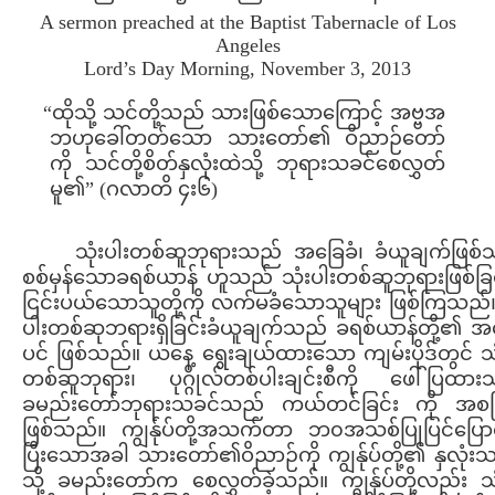
A sermon preached at the Baptist Tabernacle of Los
Angeles
Lord’s Day Morning, November 3, 2013
“ထိုသို့ သင်တို့သည် သားဖြစ်သောကြောင့် အဗ္ဗအ
ဘဟုခေါ်တတ်သော သားတော်၏ ဝိညာဉ်တော်
ကို သင်တို့စိတ်နှလုံးထဲသို့ ဘုရားသခင်စေလွှတ်
မူ၏” (ဂလာတိ ၄း၆)
သုံးပါးတစ်ဆူဘုရားသည် အခြေခံ၊ ခံယူချက်ဖြစ်
စစ်မှန်သောခရစ်ယာန် ဟူသည် သုံးပါးတစ်ဆူဘုရားဖြစ်ခြင
ငြင်းပယ်သောသူတို့ကို လက်မခံသောသူများ ဖြစ်ကြသည်။
ပါးတစ်ဆုဘရားရှိခြင်းခံယူချက်သည် ခရစ်ယာန်တို့၏ အ
ပင် ဖြစ်သည်။ ယနေ့ ရွေးချယ်ထားသော ကျမ်းပိုဒ်တွင် သု
တစ်ဆူဘုရား၊ ပုဂ္ဂိုလ်တစ်ပါးချင်းစီကို ဖေါ်ပြထား
ခမည်းတော်ဘုရားသခင်သည် ကယ်တင်ခြင်း ကို အစပ
ဖြစ်သည်။ ကျွန်ုပ်တို့အသက်တာ ဘ၀အသစ်ပြုပြင်ပြောင
ပြီးသောအခါ သားတော်၏ဝိညာဉ်ကို ကျွန်ုပ်တို့၏ နှလုံး
သို့ ခမည်းတော်က စေလွှတ်ခဲ့သည်။ ကျွန်ုပ်တို့လည်း သု