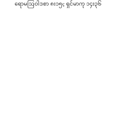
ရောမဩဝါဒစာ ၈း၁၅ç ရှင်မာကု ၁၄း၃၆