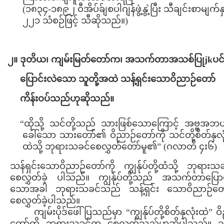
(၁၈၃၄-၁၈၉၂ ဝီအိပ်ခ်ျစပါဂျန်ဖွဲ့နွဲ့ပြီး သီချင်းစာမျက်န
၂၂၁ သံစဉ်ဖြင့် သီဆိုသည်။)
၂။ ဒုတိယ၊ ကျမ်းမြတ်တော်က၊ အသက်တာအသစ်ပြုjkပင
ပြောင်းလဲသော သူတို့အထဲ သန့်ရှင်းသောဝိညာဉ်တော်
ကိန်းဝပ်သည်ဟုဆိုသည်။
“ထိုသို့ သင်တို့သည် သားဖြစ်သောကြောင့် အဗ္ဗအဘ
ခေါ်သော သားတော်၏ ဝိညာဉ်တော်ကို သင်တို့စိတ်နှလု
ထဲသို့ ဘုရားသခင်စေလွှတ်တော်မူ၏” (ဂလာတိ ၄း၆)
သန်ရှင်းသောဝိညာဉ်တော်ကို ကျွန်ုပ်တို့ထံသို့ ဘုရား
စေလွှတ်ခဲ့ ပါသည်။ ကျွန်ုပ်တို့သည် အသက်တာပြောင
သောအခါ ဘုရားသခင်သည် သန့်ရှင်း သောဝိညာဉ်တော
စေလွှတ်ခဲ့ပါသည်။
ကျမ်းပိုဒ်ဖေါ်ပြသည်မှာ “ကျွန်ုပ်တို့စိတ်နှလုံးထဲ” ဝ
တော်ကို ဘုရားသခင်က စေလွှတ်သည်ဟုဆိုပါသည်။ သင့