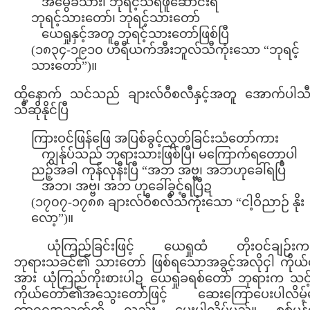
အမွေခံသား၊ ဘုရင့်သရဖူဆောင်းရ
ဘုရင့်သားတော်၊ ဘုရင့်သားတော်
ယေရှုနှင့်အတူ ဘုရင့်သားတော်ဖြစ်ပြီ
(၁၈၃၄-၁၉၁၀ ဟီရီယက်အီးဘူလ်သီကုံးသော “ဘုရင့်
သားတော်”)။
ထို့နောက် သင်သည် ချားလ်ဝီစလီနှင့်အတူ အောက်ပါသီခ
သီဆိုနိုင်ပြီ
ကြားဝင်ဖြန်ဖြေ အပြစ်ခွင့်လွှတ်ခြင်းသံတော်ကား
ကျွန်ုပ်သည် ဘုရားသားဖြစ်ပြီ၊ မကြောက်ရတော့ပါ
ညဉ့်အခါ ကုန်လုနီးပြီ “အဘ အဗ္ဗ၊ အဘဟုခေါ်ရပြီ
အဘ၊ အဗ္ဗ၊ အဘ ဟုခေါ်ခွင့်ရပြီဍ
(၁၇၀၇-၁၇၈၈ ချားလ်ဝီစလီသီကုံးသော “ငါ့ဝိညာဉ် နိုး
လော့”)။
ယုံကြည်ခြင်းဖြင့် ယေရှုထံ တိုးဝင်ချဉ်းကပ
ဘုရားသခင်၏ သားတော် ဖြစ်ရသောအခွင့်အလိုငှါ ကိုယ်
အား ယုံကြည်ကိုးစားပါဍ ယေရှုခရစ်တော် ဘုရားက သင့
ကိုယ်တော်၏အသွေးတော်ဖြင့် ဆေးကြောပေးပါလိမ့်