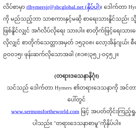
လိပ်စာမှာ
rlhymersjr@sbcglobal.net (နှိပ်ပါ)
၊ ဒေါက်တာ Hy
ကို မည်သည့်ဘာ သာစကားနှင့်မဆို စာရေးသားနိူင်သည်၊ သို
ဖြစ်နိူင်လျှင် အင်္ဂလိပ်လိုရေး သားပါ။ စာတိုက်ဖြင့်ရေးသားပေး
လိုလျှင် စာတိုက်သေတ္တာအမှတ် ၁၅၃၀၈၊ လော့အိန်ဂျယ်၊ စ
၉၀၀၁၅၊ ဖုန်းဆက်လိုသောအခါ (၈၁၈)၃၅၂-၀၄၅၂။
(တရားဒသေနာနိဂုံး)
သင်သည် ဒေါက်တာ Hymers ၏တရားဒေသနာကို အင်တ
ပေါ်တွင်
www.sermonsfortheworld.com
ဖြင့် အပတ်တိုင်းကြည့်ရှုနိ
ပါသည်။ "တရားဒေသနာစာမူ"ကိုနှိပ်ပါ။