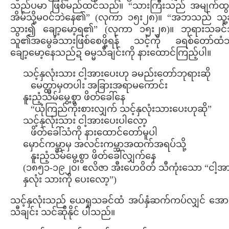
သည်ပမာ ဖြစ်မည်ထင်သည်။ “သားကြီးသည် အမျက်ထ
အိမ်သို့မဝင်ဘဲနေ၏” (လုကာ ၁၅း၂၈)။ “အဘသည် သူ့ဆီ
သွား၍ ချော့မော့ရ၏” (လုကာ ၁၅း၂၈)။ ဘုရားသခင
သူ၏အမွေခံသားဖြစ်စေဖို့ရန် သင့်ကို ခရစ်တော်ထံသွာ
ချော့မော့နေသည်ဍ ဓမ္မသီချင်းကို နားထောင်ကြည့်ပါ။
သင့်နှလုံးသား ငါ့အားပေးဟု ခမည်းတော်ဘုရားဆို
မေတ္တာမှတပါး အခြားအရာမကောင်း
နူးညံ့သိမ်မွေ့စွာ ဖိတ်ခေါ်နေ
“ယုံကြည်ကိုးစားလျှက် သင့်နှလုံးသားပေးဟုဆို”
သင့်နှလုံးသား ငါ့အားပေးပါလော့
ဖိတ်ခေါ်သံကို နားထောင်တော်မူပါ
မှောင်ကမ္ဘာမှ အလင်းကမ္ဘာအထက်အရပ်သို့
နူးညံ့သိမ်မွေ့စွာ ဖိတ်ခေါ်လျှက်နေ
(၁၈၅၁-၁၉၂၀၊ ဧလိဇာ အီးဟေဝိတ် သီကုံးသော “ငါ့အ
နှလုံး သားကို ပေးလော့”)
သင့်နှလုံးသည် ယေရှုသခင်ထံ အပ်နှံဆက်ကပ်လျှင် အော
သီချင်း သင်ဆိုနိုင် ပါသည်။