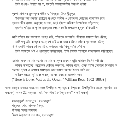
তিনি কখনও বিস্মৃত হন না, স্বর্গের অনন্তকালীন দিনগুলি ধরিয়া|
ক্রুশারোপনের মুখগহ্বর গভীর ও বিস্তৃত, উৎস উন্মুক্ত;
ঈশ্বরের দয়া বন্যার দুয়ারের মাধ্যমে অসীম ও গৌরবময় জোয়ারে প্রবাহিত ছিল|
প্রবল নদীর ন্যায়, অনুগ্রহ ও দয়া, উর্দ্ধ হইতে অবিরাম উপচাইয়া পড়িতেছে,
স্বর্গের শান্তি ও পূর্ণাঙ্গ ন্যায্যতা প্রেমে দোষী জগতকে চুম্বন করিতেছিল|
আমি তাঁহার সব ভালবাসা গ্রহণ করি, তাঁহাকে ভালবাসি, জীবনের সমস্ত দিন ধরিয়া;
আমি শুধু তাঁর রাজ্যের অন্বেষণ করি এবং আমার জীবন তাঁহার প্রশংসায় হউক;
তিনি একাই আমার গৌরব হউন, জগতের আর কিছু আমি দেখি না|
তিনি আমাকে শুচি ও পাপমুক্ত করিয়াছেন, তিনি নিজেই আমাকে বন্ধনমুক্ত করিয়াছেন|
তোমার মধ্যে তোমার আত্মায় তোমার বাক্যের মাধ্যমে তুমি আমাকে নির্দেশ করিয়াছ;
আমার সাক্ষাতের প্রয়োজন তোমার অনুগ্রহ, আমার প্রভু, যেমন আমি তোমাকে বিশ্বাস ক
তোমার পূর্ণতা ও তোমার মহাপ্রেম আর ক্ষমতা আমার উপরে বর্ষণ কর,
পরিমাপ ছাড়া, পূর্ণ এবং অবাধ, আমার হৃদয়কে আকর্ষণ করে|
(“Here is Love, Vast as the Ocean,” William Rees, 1802-1883) |
আজ রাত্রে এখানে আমাদের সঙ্গে উপস্থিত প্রত্যেকে ঈশ্বরের উপস্থিতির জন্যে প্রার্থনা করু
করলেন)| এখন 22 নম্বরের, এই “দ্য স্ট্রাইফ ইজ্ ওভার” গানটি করুন|
হালেল্লুয়া! হালেল্লুয়া! হালেল্লুয়া!
শত্রুতা শেষ, সাফল্য সিদ্ধ,
জীবনের বিজয় সাফল্য|
বিজয় উল্লাসের গান শুরু, হালেল্লুয়া!