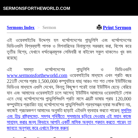
SERMONSFORTHEWORLD.COM
Print Sermon
Sermons Index
Sermon
এই ওয়েবসাইটের উদ্দেশ্য হল ধর্ম্মোপদেশের পান্ডুলিপি এবং ধর্ম্মোপদেশের
ভিডিওগুলি বিশ্বব্যাপী পালক ও মিশনারিদের বিনামূল্যে সরবরাহ করা, বিশেষ করে
তৃতীয় বিশ্বে, যেখানে ধর্ম্মতত্ত্বমূলক সেমিনারী বা বাইবেল স্কুল থাকলেও খুব কম
রয়েছে|
এই সমস্ত ধর্ম্মোপদেশের পান্ডুলিপি ও ভিডিওগুলি
www.sermonsfortheworld.com
ওয়েবসাইটের মাধ্যমে এখন প্রতি বছর
221টি দেশের প্রায় 1,500,000 কম্প্যুটারে যায়| আরও শত শত লোক ইউটিউবের
ভিডিওর মাধ্যমে এগুলি দেখেন, কিন্তু কিছুক্ষণ পরেই তারা ইউটিউব ছেড়ে বেরিয়ে
যান এবং আমাদের ওয়েবসাইটে চলে আসেন| ইউটিউব আমাদের ওয়েবসাইটে লোক
এনে দেয়| ধর্ম্মোপদেশের পান্ডুলিপিগুলি প্রতি মাসে 46টি ভাষায় প্রায় 120,000
কম্প্যুটারে প্রচারিত হয়| ধর্ম্মোপদেশের পান্ডুলিপিগুলি গ্রন্থসত্ত্ব দ্বারা সংরক্ষিত নয়,
কাজেই প্রচারকগণ আমাদের অনুমতি ছাড়াই এইগুলি ব্যবহার করতে পারেন|
মুসলিম
এবং হিন্দু রাষ্ট্রসমেত, সমগ্র পৃথিবীতে সুসমাচার ছড়িয়ে দেওয়ার এই মহান কাজে
সাহায্য করার জন্য কিভাবে আপনি একটি মাসিক অনুদান প্রদান করতে পারেন তা
জানতে অনুগ্রহ করে এখানে ক্লিক করুন
|