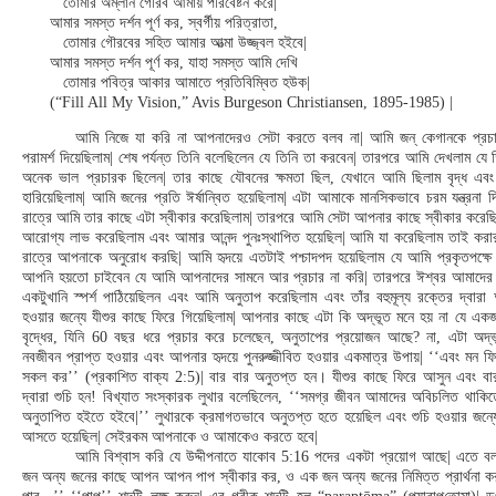
তোমার অম্লান গৌরব আমায় পরিবেষ্টন করে|
আমার সমস্ত দর্শন পূর্ণ কর, স্বর্গীয় পরিত্রাতা,
তোমার গৌরবের সহিত আমার আত্মা উজ্জ্বল হইবে|
আমার সমস্ত দর্শন পূর্ণ কর, যাহা সমস্ত আমি দেখি
তোমার পবিত্র আকার আমাতে প্রতিবিম্বিত হউক|
(“Fill All My Vision,” Avis Burgeson Christiansen, 1895-1985) |
আমি নিজে যা করি না আপনাদেরও সেটা করতে বলব না| আমি জন্ কেগানকে প্রচার
পরামর্শ দিয়েছিলাম| শেষ পর্যন্ত তিনি বলেছিলেন যে তিনি তা করবেন| তারপরে আমি দেখলাম যে
অনেক ভাল প্রচারক ছিলেন| তার কাছে যৌবনের ক্ষমতা ছিল, যেখানে আমি ছিলাম বৃদ্ধ এব
হারিয়েছিলাম| আমি জনের প্রতি ঈর্ষান্বিত হয়েছিলাম| এটা আমাকে মানসিকভাবে চরম যন্ত্রনা দ
রাত্রে আমি তার কাছে এটা স্বীকার করেছিলাম| তারপরে আমি সেটা আপনার কাছে স্বীকার করেছ
আরোগ্য লাভ করেছিলাম এবং আমার আনন্দ পুনঃস্থাপিত হয়েছিল| আমি যা করেছিলাম তাই কর
রাত্রে আপনাকে অনুরোধ করছি| আমি হৃদয়ে এতটাই পশ্চাদপদ হয়েছিলাম যে আমি প্রকৃতপক্ষে
আপনি হয়তো চাইবেন যে আমি আপনাদের সামনে আর প্রচার না করি| তারপরে ঈশ্বর আমাদের মন
একটুখানি স্পর্শ পাঠিয়েছিলন এবং আমি অনুতাপ করেছিলাম এবং তাঁর বহুমূল্য রক্তের দ্বার
হওয়ার জন্যে যীশুর কাছে ফিরে গিয়েছিলাম| আপনার কাছে এটা কি অদ্ভূত মনে হয় না যে এ
বৃদ্ধের, যিনি 60 বছর ধরে প্রচার করে চলেছেন, অনুতাপের প্রয়োজন আছে? না, এটা অদ্ভ
নবজীবন প্রাপ্ত হওয়ার এবং আপনার হৃদয়ে পুনরুজ্জীবিত হওয়ার একমাত্র উপায়| ‘‘এবং মন ফির
সকল কর’’ (প্রকাশিত বাক্য 2:5)| বার বার অনুতপ্ত হন। যীশুর কাছে ফিরে আসুন এবং বার
দ্বারা শুচি হন! বিখ্যাত সংস্কারক লুথার বলেছিলেন, ‘‘সমগ্র জীবন আমাদের অবিচলিত থাকিত
অনুতাপিত হইতে হইবে|’’ লুথারকে ক্রমাগতভাবে অনুতপ্ত হতে হয়েছিল এবং শুচি হওয়ার জন্যে
আসতে হয়েছিল| সেইরকম আপনাকে ও আমাকেও করতে হবে|
আমি বিশ্বাস করি যে উদ্দীপনাতে যাকোব 5:16 পদের একটা প্রয়োগ আছে| এতে ব
জন অন্য জনের কাছে আপন আপন পাপ স্বীকার কর, ও এক জন অন্য জনের নিমিত্ত প্রার্থনা কর