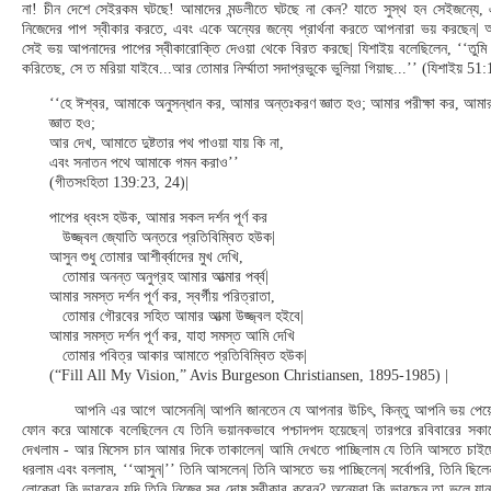
না! চীন দেশে সেইরকম ঘটছে! আমাদের মন্ডলীতে ঘটছে না কেন? যাতে সুস্থ হন সেইজন্যে,
নিজেদের পাপ স্বীকার করতে, এবং একে অন্যের জন্যে প্রার্থনা করতে আপনারা ভয় করছেন| অ
সেই ভয় আপনাদের পাপের স্বীকারোক্তি দেওয়া থেকে বিরত করছে| যিশাইয় বলেছিলেন, ‘‘তুমি কে
করিতেছ, সে ত মরিয়া যাইবে...আর তোমার নির্ম্মাতা সদাপ্রভুকে ভুলিয়া গিয়াছ...’’ (যিশাইয় 51
‘‘হে ঈশ্বর, আমাকে অনুসন্ধান কর, আমার অন্তঃকরণ জ্ঞাত হও; আমার পরীক্ষা কর, আমা
জ্ঞাত হও;
আর দেখ, আমাতে দুষ্টতার পথ পাওয়া যায় কি না,
এবং সনাতন পথে আমাকে গমন করাও’’
(গীতসংহিতা 139:23, 24)|
পাপের ধ্বংস হউক, আমার সকল দর্শন পূর্ণ কর
উজ্জ্বল জ্যোতি অন্তরে প্রতিবিম্বিত হউক|
আসুন শুধু তোমার আশীর্ব্বাদের মুখ দেখি,
তোমার অনন্ত অনুগ্রহ আমার আত্মার পর্ব্ব|
আমার সমস্ত দর্শন পূর্ণ কর, স্বর্গীয় পরিত্রাতা,
তোমার গৌরবের সহিত আমার আত্মা উজ্জ্বল হইবে|
আমার সমস্ত দর্শন পূর্ণ কর, যাহা সমস্ত আমি দেখি
তোমার পবিত্র আকার আমাতে প্রতিবিম্বিত হউক|
(“Fill All My Vision,” Avis Burgeson Christiansen, 1895-1985) |
আপনি এর আগে আসেননি| আপনি জানতেন যে আপনার উচিৎ, কিন্তু আপনি ভয় পেয়েছ
ফোন করে আমাকে বলেছিলেন যে তিনি ভয়ানকভাবে পশ্চাদপদ হয়েছেন| তারপরে রবিবারের সকা
দেখলাম - আর মিসেস চান আমার দিকে তাকালেন| আমি দেখতে পাচ্ছিলাম যে তিনি আসতে চাই
ধরলাম এবং বললাম, ‘‘আসুন|’’ তিনি আসলেন| তিনি আসতে ভয় পাচ্ছিলেন| সর্বোপরি, তিনি ছিলেন 
লোকেরা কি ভাববেন যদি
তিনি
নিজের সব দোষ স্বীকার করেন? অন্যেরা কি ভাবছেন তা ভুলে য