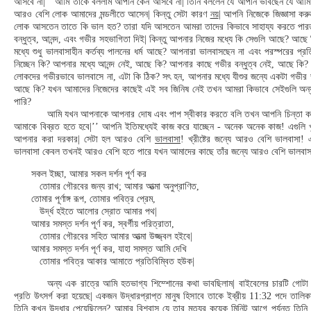
আসবে না|’’ আমি তাকে বললাম আপনি কেন আসবে না| তিনি বললেন যে আপনি ভাবছেন যে আমি উ
আরও বেশি লোক আমাদের মন্ডলীতে আসেন| কিন্তু সেটা কারণ
নয়
| আপনি নিজেকে জিজ্ঞাসা কর
লোক আসতেন তাতে কি ভাল হত? তারা যদি আসতেন আমরা তাদের কিভাবে সাহায্য করতে পার
বন্ধুত্ব, আনন্দ, এবং গভীর সহভাগিতা দিই| কিন্তু আপনার নিজের মধ্যে কি সেগুলি আছে? আছ
মধ্যে শুধু ভালবাসাহীন কর্তব্য পালনের ধর্ম আছে? আপনারা ভালবাসছেন না এবং পরস্পরের প্রতি
নিচ্ছেন কি? আপনার মধ্যে আনন্দ নেই, আছে কি? আপনার কাছে গভীর বন্ধুত্ব নেই, আছে কি?
লোকদের গভীরভাবে ভালবাসে না, এটা কি ঠিক? সৎ হন, আপনার মধ্যে যীশুর জন্যে একটা গভীর
আছে কি? যখন আমাদের নিজেদের কাছেই এই সব জিনিষ নেই তখন আমরা কিভাবে সেইগুলি অন্য
পারি?
আমি যখন আপনাকে আপনার দোষ এবং পাপ স্বীকার করতে বলি তখন আপনি চিন্তা কর
আমাকে বিব্রত হতে হবে|’’ আপনি ইতিমধ্যেই কাজ করে যাচ্ছেন - অনেক অনেক কাজ! এগুলি 
আপনার করা দরকার| সেটা হল আরও বেশি
ভালবাসা
! খ্রীষ্টের জন্যে আরও বেশি ভালবাসা! 
ভালবাসা কেবল তখনই আরও বেশি হতে পারে যখন আমাদের কাছে তাঁর জন্যে আরও বেশি ভালবাস
সকল ইচ্ছা, আমার সকল দর্শন পূর্ণ কর
তোমার গৌরবের জন্য রাখ; আমার আত্মা অনুপ্রাণিত,
তোমার পূর্ণাঙ্গ রূপ, তোমার পবিত্র প্রেম,
উর্দ্ধ হইতে আলোর স্রোত আমার পথ|
আমার সমস্ত দর্শন পূর্ণ কর, স্বর্গীয় পরিত্রাতা,
তোমার গৌরবের সহিত আমার আত্মা উজ্জ্বল হইবে|
আমার সমস্ত দর্শন পূর্ণ কর, যাহা সমস্ত আমি দেখি
তোমার পবিত্র আকার আমাতে প্রতিবিম্বিত হউক|
অন্য এক রাত্রে আমি হতভাগ্য শিম্শোনের কথা ভাবছিলাম| বাইবেলের চারটি গোটা 
প্রতি উৎসর্গ করা হয়েছে| একজন উদ্ধারপ্রাপ্ত মানুষ হিসাবে তাকে ইব্রীয় 11:32 পদে তালিক
তিনি কখন উদ্ধার পেয়েছিলেন? আমার বিশ্বাস যে তার মৃত্যুর কয়েক মিনিট আগে পর্যন্ত তিনি