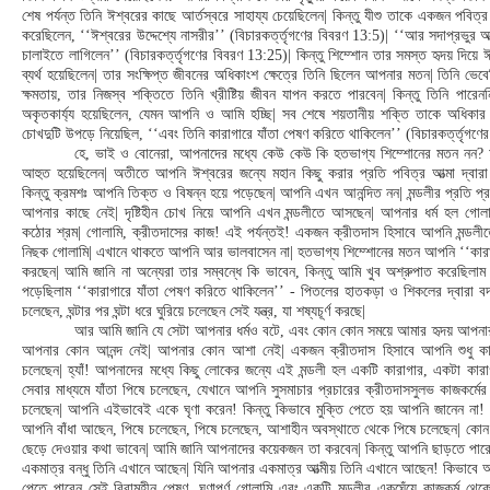
শেষ পর্যন্ত তিনি ঈশ্বরের কাছে আর্তস্বরে সাহায্য চেয়েছিলেন| কিন্তু যীশু তাকে একজন পবিত্র
করেছিলেন, ‘‘ঈশ্বরের উদ্দেশ্যে নাসরীর’’ (বিচারকর্ত্তৃগণের বিবরণ 13:5)| ‘‘আর সদাপ্রভুর আত
চালাইতে লাগিলেন’’ (বিচারকর্ত্তৃগণের বিবরণ 13:25)| কিন্তু শিম্শোন তার সমস্ত হৃদয় দিয়ে
ব্যর্থ হয়েছিলেন| তার সংক্ষিপ্ত জীবনের অধিকাংশ ক্ষেত্রে তিনি ছিলেন আপনার মতন| তিনি ভেব
ক্ষমতায়, তার নিজস্ব শক্তিতে তিনি খ্রীষ্টিয় জীবন যাপন করতে পারবেন| কিন্তু তিনি পারেনন
অকৃতকার্য্য হয়েছিলেন, যেমন আপনি ও আমি হচ্ছি| সব শেষে শয়তানীয় শক্তি তাকে অধিকা
চোখদুটি উপড়ে নিয়েছিল, ‘‘এবং তিনি কারাগারে যাঁতা পেষণ করিতে থাকিলেন’’ (বিচারকর্ত্তৃগণে
হে, ভাই ও বোনেরা, আপনাদের মধ্যে কেউ কেউ কি হতভাগ্য শিম্শোনের মতন নন? আ
আহুত হয়েছিলেন| অতীতে আপনি ঈশ্বরের জন্যে মহান কিছু করার প্রতি পবিত্র আত্মা দ্বারা
কিন্তু ক্রমশঃ আপনি তিক্ত ও বিষন্ন হয়ে পড়েছেন| আপনি এখন আনন্দিত নন| মন্ডলীর প্রতি প
আপনার কাছে নেই| দৃষ্টিহীন চোখ নিয়ে আপনি এখন মন্ডলীতে আসছেন| আপনার ধর্ম হল গোলাম
কঠোর শ্রম| গোলামি, ক্রীতদাসের কাজ! এই পর্যন্তই! একজন ক্রীতদাস হিসাবে আপনি মন্ডল
নিছক গোলামি| এখানে থাকতে আপনি আর ভালবাসেন না| হতভাগ্য শিম্শোনের মতন আপনি ‘‘কারাগ
করছেন| আমি জানি না অন্যেরা তার সম্বন্ধে কি ভাবেন, কিন্তু আমি খুব অশ্রুপাত করেছিলাম
পড়েছিলাম ‘‘কারাগারে যাঁতা পেষণ করিতে থাকিলেন’’ - পিতলের হাতকড়া ও শিকলের দ্বারা বদ্
চলেছেন, ঘন্টার পর ঘন্টা ধরে ঘুরিয়ে চলেছেন সেই যন্ত্র, যা শষ্যচূর্ণ করছে|
আর আমি জানি যে সেটা আপনার ধর্মও বটে, এবং কোন কোন সময়ে আমার হৃদয় আপনার 
আপনার কোন আনন্দ নেই| আপনার কোন আশা নেই| একজন ক্রীতদাস হিসাবে আপনি শুধু কারা
চলেছেন| হ্যাঁ! আপনাদের মধ্যে কিছু লোকের জন্যে এই মন্ডলী হল একটি কারাগার, একটা কার
সেবার মাধ্যমে যাঁতা পিষে চলেছেন, যেখানে আপনি সুসমাচার প্রচারের ক্রীতদাসসুলভ কাজকর্মের ম
চলেছেন| আপনি এইভাবেই একে ঘৃণা করেন! কিন্তু কিভাবে মুক্তি পেতে হয় আপনি জানেন না! 
আপনি বাঁধা আছেন, পিষে চলেছেন, পিষে চলেছেন, আশাহীন অবস্থাতে থেকে পিষে চলেছেন| ক
ছেড়ে দেওয়ার কথা ভাবেন| আমি জানি আপনাদের কয়েকজন তা করবেন| কিন্তু আপনি ছাড়তে পারে
একমাত্র বন্ধু তিনি এখানে আছেন| যিনি আপনার একমাত্র আত্মীয় তিনি এখানে আছেন! কিভাবে 
পেতে পারেন সেই বিরামহীন পেষণ, ঘৃণাপূর্ণ গোলামি এবং একটি মন্ডলীর একঘেঁয়ে কাজকর্ম থে