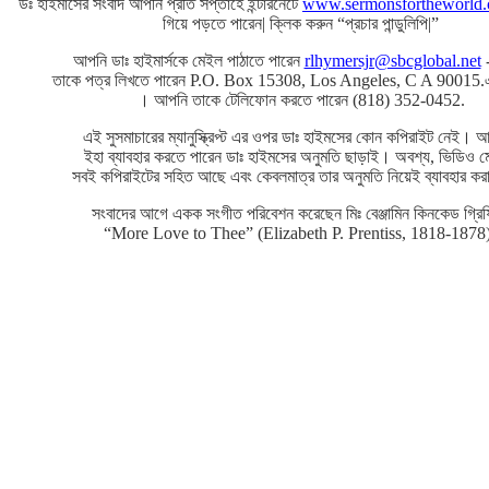
ডঃ হাইমার্সের সংবাদ আপনি প্রতি সপ্তাহে ইন্টারনেটে
www.sermonsfortheworld
গিয়ে পড়তে পারেন| ক্লিক করুন “প্রচার পান্ডুলিপি|”
আপনি ডাঃ হাইমার্সকে মেইল পাঠাতে পারেন
rlhymersjr@sbcglobal.net
-
তাকে পত্র লিখতে পারেন P.O. Box 15308, Los Angeles, C A 90015.এ
। আপনি তাকে টেলিফোন করতে পারেন (818) 352-0452.
এই সুসমাচারের ম্যানুস্ক্রিপ্ট এর ওপর ডাঃ হাইমসের কোন কপিরাইট নেই। আ
ইহা ব্যাবহার করতে পারেন ডাঃ হাইমসের অনুমতি ছাড়াই। অবশ্য, ভিডিও 
সবই কপিরাইটের সহিত আছে এবং কেবলমাত্র তার অনুমতি নিয়েই ব্যাবহার কর
সংবাদের আগে একক সংগীত পরিবেশন করেছেন মিঃ বেঞ্জামিন কিনকেড গ্রি
“More Love to Thee” (Elizabeth P. Prentiss, 1818-1878)