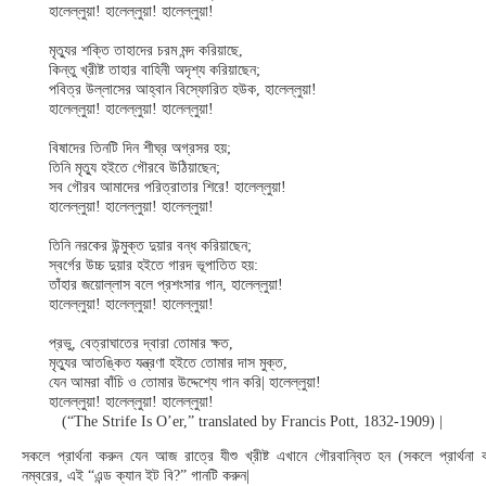
হালেল্লুয়া! হালেল্লুয়া! হালেল্লুয়া!
মৃত্যুর শক্তি তাহাদের চরম মন্দ করিয়াছে,
কিন্তু খ্রীষ্ট তাহার বাহিনী অদৃশ্য করিয়াছেন;
পবিত্র উল্লাসের আহ্বান বিস্ফোরিত হউক, হালেল্লুয়া!
হালেল্লুয়া! হালেল্লুয়া! হালেল্লুয়া!
বিষাদের তিনটি দিন শীঘ্র অগ্রসর হয়;
তিনি মৃত্যু হইতে গৌরবে উঠিয়াছেন;
সব গৌরব আমাদের পরিত্রাতার শিরে! হালেল্লুয়া!
হালেল্লুয়া! হালেল্লুয়া! হালেল্লুয়া!
তিনি নরকের উন্মুক্ত দুয়ার বন্ধ করিয়াছেন;
স্বর্গের উচ্চ দুয়ার হইতে গারদ ভূপাতিত হয়:
তাঁহার জয়োল্লাস বলে প্রশংসার গান, হালেল্লুয়া!
হালেল্লুয়া! হালেল্লুয়া! হালেল্লুয়া!
প্রভু, বেত্রাঘাতের দ্বারা তোমার ক্ষত,
মৃত্যুর আতঙ্কিত যন্ত্রণা হইতে তোমার দাস মুক্ত,
যেন আমরা বাঁচি ও তোমার উদ্দেশ্যে গান করি| হালেল্লুয়া!
হালেল্লুয়া! হালেল্লুয়া! হালেল্লুয়া!
(“The Strife Is O’er,” translated by Francis Pott, 1832-1909) |
সকলে প্রার্থনা করুন যেন আজ রাত্রে যীশু খ্রীষ্ট এখানে গৌরবান্বিত হন (সকলে প্রার্থন
নম্বরের, এই “এন্ড ক্যান ইট বি?” গানটি করুন|