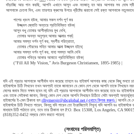
দাঁড়াচ্ছি আর গান করছি, আপনি এখানে আসুন এবং নতজানু হন আর আপনার সব দোষ স্বী
আপনাকে চেতনা দিন, এবং তারপরে ক্রুশের উপরে খ্রীষ্টের ঝরানো সেই রক্ত আপনাকে নতুনভাবে 
পাপের ধ্বংস হউক, আমার সকল দর্শন পূর্ণ কর
উজ্জ্বল জ্যোতি অন্তরে প্রতিবিম্বিত হউক|
আসুন শুধু তোমার আশীর্ব্বাদের মুখ দেখি,
তোমার অনন্ত অনুগ্রহ আমার আত্মার পর্ব্ব|
আমার সমস্ত দর্শন পূর্ণ কর, স্বর্গীয় পরিত্রাতা,
তোমার গৌরবের সহিত আমার আত্মা উজ্জ্বল হইবে|
আমার সমস্ত দর্শন পূর্ণ কর, যাহা সমস্ত আমি দেখি
তোমার পবিত্র আকার আমাতে প্রতিবিম্বিত হউক|
(“Fill All My Vision,” Avis Burgeson Christiansen, 1895-1985) |
যদি এই প্রচার আপনাকে আশীর্বাদ দান করেছে তাহলে ডঃ হাইমার্স আপনার কাছ থেকে কিছু শুনতে 
হাইমার্সকে চিঠি লিখবেন তখন অবশ্যই তাকে জানাবেন যে কোন দেশ থেকে আপনি তাকে লিখছেন ন
মেলের জবাব দিতে সক্ষম হবেন না| যদি এই প্রচার আপনাকে আশীর্বাদ দান করেছে তবে ডঃ হাইমার্স
এবং তাকে সেইকথা জানান, কিন্তু কোন দেশ থেকে আপনি লিখছেন চিঠিতে সেটা অবশ্যই অন্তর্ভূক্
হাইমার্সের ই-মেল ঠিকানা হল
rlhymersjr@sbcglobal.net (এখানে ক্লিক করুন)
| আপনি যে ক
হাইমার্সকে চিঠি লিখতে পারেন, কিন্তু যদি পারেন তো ইংরাজিতেই লিখুন| যদি আপনি ডঃ হাইমার্সকে 
মাধ্যমে চিঠি পাঠাতে চান, তবে তার ঠিকানা হল P.O. Box 15308, Los Angeles, CA 9001
(818)352-0452 নম্বরে ফোন করতে পারেন|
(সংবাদের পরিসমাপ্তি)