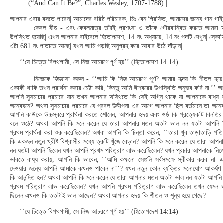
(“And Can It Be?”, Charles Wesley, 1707-1788) |
আপনার এবার বসতে পারেন| আমাদের বরিষ্ঠ পরিচারক, মিঃ বেন গ্রিফিত, আমাদের জন্যে গান গ
কেবল যীশু - এবং কেবলমাত্র তাঁরই প্রশংসা ও তাঁকে গৌরবান্বিত করতে আমরা
উপস্থিত হয়েছি| এখন আপনার বাইবেলে হিতোপদেশ, 14 নং অধ্যায়ে, 14 নং পদটি দেখুন| স্কোফিল
এটা 681 নং পাতাতে আছে| যখন আমি পড়ছি অনুগ্রহ করে আবার উঠে দাঁড়ান|
‘‘যে চিত্তে বিপথগামী, সে নিজ আচরণে পূর্ণ হয়’’ (হিতোপদেশ 14:14)|
নিজেকে জিজ্ঞাসা করুন - ‘‘আমি কি নিজ আচরণে পূর্ণ? আমার হৃদয় কি শীতল হ
একাকী থাকি তখন প্রার্থনা করার চেষ্টা করি, কিন্তু আমি ঈশ্বরের উপস্থিতি অনুভব করি না|’’
আপনি সুসমাচার প্রচারে যান তখন আপনার অস্থিতে কি সেই অগ্নি থাকে যা আপনাকে বাধ্য ক
অন্বেষনে? অথবা সুসমাচার প্রচারে যে প্রবল উদ্দীপনা এর আগে আপনার ছিল বর্তমানে তা অন
আপনি কাউকে উচ্চস্বরে প্রার্থনা করতে শোনেন, আপনার হৃদয় এবং ওষ্ঠ কি প্রত্যেকটি বিনতি
বলে ওঠে? অথবা আপনি কি মনে করেন যে তারা আপনার মতন অতটা ভাল নন যতটা আপনি 
প্রথম প্রার্থনা করা শুরু করেছিলেন? অথবা আপনি কি চিন্তা করেন, ‘‘তারা খুব তাড়াতাড়ি প
কি একজন নতুন খ্রীষ্ট বিশ্বাসীর মধ্যে ত্রুটি খুঁজে বেড়ান? আপনি কি মনে করেন যে তারা আ
নন যতটা আপনি ছিলেন যখন আপনি প্রথম পরিত্রাণ লাভ করেছিলেন? যখন প্রচার আপনাকে নিজের 
ভাবতে বাধ্য করায়, আপনি কি ভাবেন, ‘‘আমি কক্ষনো সেগুলি সর্বসমক্ষে স্বীকার করব না| এ
দেওয়ার জন্যে আপনি আমাকে কখনও পাবেন না’’? যখন নতুন কোন ব্যক্তির মনোযোগ আকর্ষ
কি আনন্দিত হন? অথবা আপনি কি মনে করেন যে তারা আপনার মতন অতটা ভাল নন যতটা আপনি
প্রথম পরিত্রাণ লাভ করেছিলেন? যখন আপনি প্রথম পরিত্রাণ লাভ করেছিলেন তখন যেমন ভাল 
ছিলেন এখনও কি ততটাই ভাল আছেন? অথবা আপনার হৃদয় কি শীতল ও শূন্য হয়ে গেছে?
‘‘যে চিত্তে বিপথগামী, সে নিজ আচরণে পূর্ণ হয়’’ (হিতোপদেশ 14:14)|