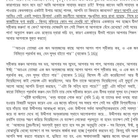
কারাগারের মতন মনে হয়? আমি আপনাকে সাহায্য করতে চাই! ঈশ্বর জানেন আমি সাহায্য কর
পাওয়ার কেবলমাত্র একটাই উপায় আছে| পালক, আপনি তা কিভাবে জানলেন?
কারণ আপনি এখন
আমিও সেই একই স্থানে ছিলাম! একটা মন্ডলীতে আমাকে শৃঙ্খলিত করে রাখা হয়েছে, পিষে চল
কাজটিকে ঘৃণা করছি - কিন্তু মুক্তির কোন পথ দেখছি না!
মুক্তির একমাত্র পথ হচ্ছেন যীশ
স্বীকার করুন! না কেন? আপনার দোষগুলি হল সেই শিকল যা আপনাকে বেঁধে রেখেছে! সেই সবের 
পান! অনুতাপ করুন এবং রক্তের দ্বারা শুচি হন, কারণ একমাত্র যীশুই পারেন আপনার শি
আবার আপনাকে মুক্ত করতে|
‘‘অতএব তোমরা এক জন অন্যজনের কাছে আপন আপন পাপ স্বীকার কর, ও এক জন
নিমিত্ত প্রার্থনা কর, যেন সুস্থ হইতে পার’’ (যাকোব 5:16)|
স্বীকার করুন আপনার সব ভয়, আপনার সব সন্দেহ, আপনার সব পাপ, আপনার ক্রোধ, আপনার
ঈর্ষা| ‘‘অতএব তোমরা এক জন অন্যজনের কাছে আপন আপন পাপ স্বীকার কর, ও এক জন অন
প্রার্থনা কর, যেন সুস্থ হইতে পার’’ (যাকোব 5:16)| মিসেস লী এটা করেছিলেন! আর য
দিয়েছিলেন| কাই পেরনঙ্গ এটা করেছিলেন, আর যীশু তাকে আরোগ্য দিয়েছিলেন| এই মুহূর্তে 
আলো আছে| আপনি চিন্তা করছেন, ‘‘এটা কি সত্যি হতে পারে?’’
হ্যাঁ
! এটা সত্যি! সবাই, 
কারো নিমিত্ত প্রার্থনা করুন যেন তিনি তার দোষ স্বীকার করেন এবং যীশুর দ্বারা সুস্থ হন (সকলে 
‘‘খ্রীষ্ট বলেছিলেন, ‘ধন্য যাহারা শোক করে’ (মথি 5:4) যা তাদের কথা বলছে যারা
হওয়ার বিষয়টি অনুভব করেন এবং এর জন্যে কাঁদেন| সব সময়ে পাপ সেই সব খ্রীষ্ট বিশ্বাসীদের
হয়ে দাঁড়ায় যারা উদ্দীপনার আকাঙ্খা করেন, এবং উদ্দীপনা সর্বদা অস্বস্তিকরভাবে সেই সমস্ত
করে যা জগত দেখে না| উদ্দীপনা অন্ধকারময় স্থানে আলোকপাত করে... উদ্দীপনার জন্যে প্র
রবার্টস তাদের স্মরণ করিয়ে দিয়েছিলেন যে যতক্ষণ লোকেরা প্রস্তুত না হবেন ততক্ষণ সেই [পব
না: ‘আমাদের [মন্ডলীকে] অবশ্যই মুক্ত হতে হবে সব মন্দ অনুভূতি থেকে - সব বিদ্বেষ, ঈর্ষা, ক
বোঝাবুঝি থেকে| যতক্ষণে না সব অপরাধ মার্জনা করা হচ্ছে [প্রার্থনা করবেন না]: কিন্তু যদি আ
আপনি ক্ষমা করতে পারছেন না, ভূমিতে নত হন, এবং ক্ষমাদানকারী আত্মার জন্যে যাচ্ঞা ক