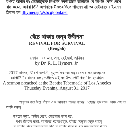
যখনই আপনি ডঃ হেইমার্‌সকে লিখবেন সর্বদা তাকে জানাবেন যে আপনি কোন দেশে
বাস করেন, অথবা তিনি আপনাকে উত্তর দিতে পারবেন না| ডঃ
হেইমার্‌সের ই-মেল
ঠিকানা হল
rlhymersjr@sbcglobal.net
|
বেঁচে থাকার জন্য উদ্দীপনা
REVIVAL FOR SURVIVAL
(Bengali)
লেখক : ডঃ আর. এল. হেইমার্স, জুনিয়র
by Dr. R. L. Hymers, Jr.
2017 সালের, 31শে অগাস্ট, বৃহস্পতিবারের সন্ধ্যাবেলায় লস্ এঞ্জেল্সের
ব্যাপটিষ্ট ট্যাবারন্যাক্ল মন্ডলীতে এই ধর্ম্মোপদেশটি প্রচারিত হয়েছিল
A sermon preached at the Baptist Tabernacle of Los Angeles
Thursday Evening, August 31, 2017
অনুগ্রহ করে উঠে দাঁড়ান এবং আপনার গানের পাতার, “হেয়ার ইজ্ লাভ, ভাস্ট এজ্ দ
গানটি করুন|
সাগরের ন্যায়, অসীম প্রেম, জোয়ারের ন্যায় দয়া,
যখন জীবনের রাজা, আমাদের প্রায়শ্চিত্ত, তাঁহার বহুমূল্য রক্ত বহনে|
কে তাঁহার প্রেম স্মরণ করিবে না? কে তাঁহার প্রশংসা গান বন্ধ করিতে পারে?