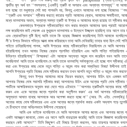
পার...’’ ‘‘পাপ’’ শব্দটি লক্ষ করুন| এর গ্রীক শব্দটি হল “paraptōma” (প্যারাপ্‌তোমা)| ড
শব্দটির মূল অর্থ হল ‘‘পদস্খলন; [একটি] ত্রুটি বা অপরাধ এবং অন্যান্য পাপসমূহ|’’ যা আম
বলা হচ্ছে তা শুধুমাত্র সেই মহা পাপগুলি নয়, কিন্তু এখানে আমাদের বলা হচ্ছে নিজেদের ‘‘
‘‘ত্রুটি এবং অপরাধ’’ স্বীকার করতে| কারোর প্রতি আমাদের ক্রোধ, আমাদের ক্ষমাহীনতা, আমা
মধ্যে ভালবাসার অভাব, অন্যান্য সমস্ত ত্রুটি যা ঈশ্বর ও আমাদের মধ্যে রয়েছে তা স্বীকার ক
কেবলমাত্র ঈশ্বরকে স্বীকারোক্তি দান করার মাধ্যমে আমাদের হৃদয় প্রায়ই আরো
লক্ষ করেছিলাম কাই পেরনঙ্গ এর মুখমন্ডল ভালবাসায় ও উদ্বেগে উজ্জ্বল হয়েছিল| তার আগে তার 
এবং ক্রোধান্বিত দৃষ্টি ছিল| আমি তাকে কি হয়েছে জিজ্ঞাসা করেছিলাম| তিনি আমাকে বলেছিল
লী’র উপরে কিভাবে পবিত্র আত্মা কাজ করিয়াছেন তাহা আমি দেখিয়াছি| তাহার যাহা ছিল সেই শান
পাইতে চাহিয়াছিলাম| পালক, আমি ঈশ্বরের কাছে স্বীকারোক্তি দিয়াছিলাম যে আমি আপনার 
হইয়াছিলাম| তখন আমার নিজের ক্রোধ প্রশমিত হইয়াছিল এবং আমি শান্তি পাইয়াছিলাম এ
উদ্বিগ্ন হইয়াছিলাম|’’ বিস্ময়কর! এটা আমাকে অত্যন্ত আনন্দ দান করেছিল যখন আমি তা
শুনেছিলাম! আমি তাকে বলেছিলাম যে আমি তাকে ভালবাসি| সর্বসাকুল্যে এই হচ্ছে পাপ স্বীকার| এট
করা এবং ঈশ্বরের কাছ থেকে নতুন শান্তি ও আনন্দ লাভ করা সম্বন্ধিত বিষয়! উদ্দীপনা তা
আপনি ঈশ্বরের প্রতি নিজের দোষ স্বীকার করবেন তখন আপনি নতুন শান্তি ও আনন্দ লাভ করবেন
কিন্তু যখন ঈশ্বর আমাদের মাঝে বিচরন করছেন, আপনার উচিৎ হবে একজন ভা
আপনার নিজের দোষ সরাসরি স্বীকার করা| আপনাদের উচিৎ একে অন্যের প্রতি দোষ স্বীকার
পদটিকে আক্ষরিকভাবে অনুবাদ করা যেতে পারে এইভাবে ‘‘‘আপনার ত্রুটিগুলি অন্যের কাছে স্ব
করুন এবং একে অন্যের জন্যে প্রার্থনা করা অনুশীলন করুন’ এর অর্থ আপনার স্বীকারোক
অসুস্থতা আঘাত হানছে আপনাকে আর অপেক্ষা করতে হচ্ছে না’’ (আর. সি. এইচ. লেনস্‌কি)| 
অন্যের কাছে দোষ স্বীকারের এবং একে অন্যের জন্যে প্রার্থনা করার একটা অভ্যাস গড়ে তুলে
যে চীনদেশে তারা অবিচলভাবে উদ্দীপনা পেয়েছেন|
আমি এক ভাইকে বলেছিলাম যে আমি আপনাকে আসার জন্যে এবং আপনার জন্যে প্রার
একটা আমন্ত্রণ জানাবো, যেমন এর আগে আমি বারদুয়েক করেছি| আমি তাকে জিজ্ঞাসা করেছিলা
করছেন কেউ আসবে?’’ তিনি কিছুক্ষণ এই বিষয়ে চিন্তা করলেন, আর তারপরে আমাকে বলল