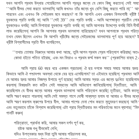
যখন আপনি প্রথম উদ্ধার পেয়েছিলেন আপনি প্রভুর জন্যে যে কোন কিছু করতেন| সেই সম
‘‘আমি যীশুর সেবা করতে ভালবাসি| আমি কখনও তাঁর জন্যে খুব বেশি কিছু করতে পারি না|’’ আ
পারবেন এবং এখনও কি সেইরকম মনে করছেন? না কি আপনি এখন একজন বিপথগামী খ্রীষ্ট বিশ
যুবকদের প্রতি বলছি না| আমি ‘‘সেই 39’’ দের প্রতি বলছি - আমি অপেক্ষাকৃত প্রাচীন লো
যুবকদেরও বলছি| আমি দিশাহারা যুবকদের প্রতি বলছি না| আমি আপনার উদ্দেশ্যে বলছি যিনি দীর্
লাভ করেছিলেন| আপনি কি আপনার প্রথম ভালবাসা হারিয়েছেন? যখন আপনাকে প্রথম পরিত্র
তখন যেমন ছিলেন এখনও কি আপনি খ্রীষ্টের জন্যে সেইরকমের ভালবাসায় পূর্ণ হয়ে আছেন? 
খ্রীষ্ট বিশ্বাসীদের প্রতি যীশু বলেছিলেন,
‘‘তথাচ তোমার বিরুদ্ধে আমার কথা আছে, তুমি আপন প্রথম প্রেম পরিত্যাগ করিয়াছ| অতএ
কোথা হইতে পতিত হইয়াছ, এবং মন ফিরাও ও প্রথম কর্ম্ম সকল কর’’ (প্রকাশিত বাক্য 2:
আমি প্রায় 60 বছর ধরে একজন প্রচারক| ঐ ছয় দশকে সময়ে সময়ে আমার হৃদয় প
কিভাবে আমি ঐ পশ্চাদপদ অবস্থা থেকে বের হয়ে এসেছিলাম? তা এইভাবে হয়েছিল| প্রথমত আম
যে আমার হৃদয় আমার নিজস্ব উপায়ে পূর্ণ হয়েছে| আমি আমার স্বয়ং এর জন্যে দুঃখিত হয়েছিলা
করলাম| বিষয়গুলি কত কঠিন সেই সম্বন্ধে আমি অভিযোগ জানিয়েছিলাম| দ্বিতীয়ত, আমি 
করেছিলাম যে যীশুর জন্যে আমার প্রথম ভালবাসা আমি পরিত্যাগ করেছি| তৃতীয়ত, আমি কতদ
আমি স্মরণ করতে পারলাম| আমি সেই সমস্ত পাপে দোষী সাব্যস্ত হলাম যা আমার ও যীশুর মধ্য
আমি স্মরণ করলাম ক্রুশের উপরে যীশু, আমার পাপের দেনা শোধ করতে মৃত্যুবরণ করছেন| আমি 
এবং নতুনভাবে তাঁকে বিশ্বাস করেছিলাম| এটা প্রায় দ্বিতীয়বার মন পরিবর্তনের মতন ব্যাপার| “
গানটি করুন|
পরিত্রাতা, প্রার্থনা করি, আমার সকল দর্শন পূর্ণ কর,
হউক আজ শুধু যীশুকেই দেখি;
যদিও উপত্যকার মধ্য দিয়া তুমি আমায় পরিচালনা কর,