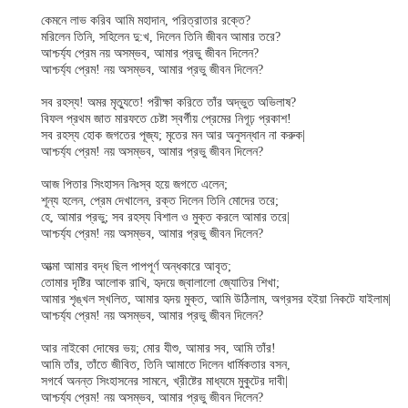
কেমনে লাভ করিব আমি মহাদান, পরিত্রাতার রক্তে?
মরিলেন তিনি, সহিলেন দু:খ, দিলেন তিনি জীবন আমার তরে?
আশ্চর্য্য প্রেম নয় অসম্ভব, আমার প্রভু জীবন দিলেন?
আশ্চর্য্য প্রেম! নয় অসম্ভব, আমার প্রভু জীবন দিলেন?
সব রহস্য! অমর মৃত্যুতে! পরীক্ষা করিতে তাঁর অদ্ভুত অভিলাষ?
বিফল প্রথম জাত মারফতে চেষ্টা স্বর্গীয় প্রেমের নিগূঢ় প্রকাশ!
সব রহস্য হোক জগতের পূজ্য; মৃতের মন আর অনুসন্ধান না করুক|
আশ্চর্য্য প্রেম! নয় অসম্ভব, আমার প্রভু জীবন দিলেন?
আজ পিতার সিংহাসন নিঃস্ব হয়ে জগতে এলেন;
শূন্য হলেন, প্রেম দেখালেন, রক্ত দিলেন তিনি মোদের তরে;
হে, আমার প্রভু; সব রহস্য বিশাল ও মুক্ত করলে আমার তরে|
আশ্চর্য্য প্রেম! নয় অসম্ভব, আমার প্রভু জীবন দিলেন?
আত্মা আমার বদ্ধ ছিল পাপপূর্ণ অন্ধকারে আবৃত;
তোমার দৃষ্টির আলোক রাখি, হৃদয়ে জ্বালালো জ্যোতির শিখা;
আমার শৃঙ্খল স্খলিত, আমার হৃদয় মুক্ত, আমি উঠিলাম, অগ্রসর হইয়া নিকটে যাইলাম|
আশ্চর্য্য প্রেম! নয় অসম্ভব, আমার প্রভু জীবন দিলেন?
আর নাইকো দোষের ভয়; মোর যীশু, আমার সব, আমি তাঁর!
আমি তাঁর, তাঁতে জীবিত, তিনি আমাতে দিলেন ধার্মিকতার বসন,
সগর্বে অনন্ত সিংহাসনের সামনে, খ্রীষ্টের মাধ্যমে মুকুটের দাবী|
আশ্চর্য্য প্রেম! নয় অসম্ভব, আমার প্রভু জীবন দিলেন?