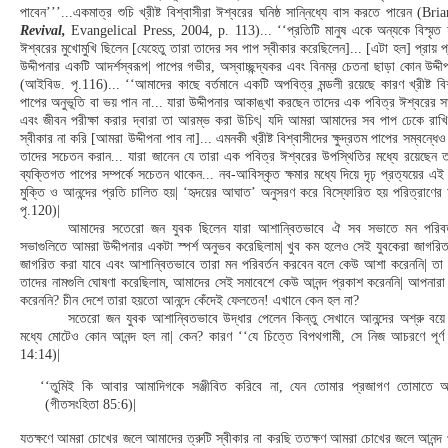
পাবেন’’’...একমাত্র শুচি খ্রীষ্ট বিশ্বাসীরা ঈশ্বরের ঘনিষ্ঠ সান্নিধ্যে বাস করতে পারেন (
Revival,
Evangelical Press, 2004, p. 113)... ‘‘প্রতিটি মানুষ একে অন্যকে বিস্মৃত হ
ঈশ্বরের মুখোমুখি ছিলেন [যেহেতু তারা তাদের সব পাপ স্বীকার করেছিলেন]... [এটা হল] প্রায় প্
উদ্দীপনার একটি আদর্শস্বরূপ| পাপের গভীর, অস্বাচ্ছন্দ্যকর এবং বিনম্র চেতনা ছাড়া কোন উদ্দী
(আইবিড. পৃ.116)... ‘‘আমাদের কাছে বর্তমানে একটি অপবিত্র মন্ডলী রয়েছে কারণ খ্রীষ্ট ব
পাপের অনুভূতি বা ভয় পান না... যারা উদ্দীপনার আকাঙ্খা করছেন তাদের এক পবিত্র ঈশ্বরের স
এবং জীবন পরীক্ষা করার দ্বারা তা আরম্ভ করা উচিৎ| যদি আমরা আমাদের সব পাপ ঢেকে রা
স্বীকার না করি [আমরা উদ্দীপনা পাব না]... এমনকী খ্রীষ্ট বিশ্বাসীদের ক্ষুদ্রতম পাপের সম্বন্ধ
তাদের সচেতন করান... যারা জানেন যে তারা এক পবিত্র ঈশ্বরের উপস্থিতির মধ্যে রয়েছেন তা
ব্যক্তিগত পাপের সম্পর্কে সচেতন থাকেন... নব-আবিস্কৃত ক্ষমার মধ্যে দিয়ে দৃঢ় প্রত্যয়ের এই 
মুক্তি ও আনন্দের প্রতি চালিত হয়| ‘হৃদয়ের আঘাত’ অনুসরণ করে বিস্ফোরিত হয় পরিত্রাণের
পৃ.120)|
আমাদের সতেরো জন যুবক ছিলেন যারা আশান্বিতভাবে ঐ সব সভাতে মন পরিবর
সভাগুলিতে আমরা উদ্দীপনার একটা স্পর্শ অনুভব করেছিলাম| খুব কম হলেও সেই যুবকেরা জাগরি
জাগরিত করা যাবে এবং আশান্বিতভাবে তারা মন পরিবর্তন করবেন বলে কেউ আশা করেননি| তা 
তাদের নামগুলি ঘোষণা করেছিলাম, আমাদের সেই সমাবেশে কেউ আনন্দ প্রকাশ করেননি| আপনারা 
করেননি? চীন দেশে তারা হয়তো আনন্দে কেঁদেই ফেলতেন! এখানে কেন হল না?
সতেরো জন যুবক আশান্বিতভাবে উদ্ধার পেলেন কিন্তু সেখানে আনন্দের অশ্রু বয়
মধ্যে মোটেও কোন আনন্দ হল না| কেন? কারণ ‘‘যে চিত্তে বিপথগামী, সে নিজ আচরণে পূর্
14:14)|
‘‘তুমিই কি আবার আমাদিগকে সঞ্জীবিত করিবে না, যেন তোমার প্রজাগণ তোমাতে আ
(গীতসংহিতা 85:6)|
যতক্ষণে আমরা চোখের জলে আমাদের ত্রুটি স্বীকার না করছি ততক্ষণ আমরা চোখের জলে আনন্দ 