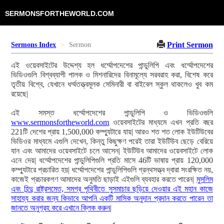
SERMONSFORTHEWORLD.COM
Print Sermon
Sermons Index
Sermon
এই ওয়েবসাইটের উদ্দেশ্য হল ধর্ম্মোপদেশের পান্ডুলিপি এবং ধর্ম্মোপদেশের
ভিডিওগুলি বিশ্বব্যাপী পালক ও মিশনারিদের বিনামূল্যে সরবরাহ করা, বিশেষ করে
তৃতীয় বিশ্বে, যেখানে ধর্ম্মতত্ত্বমূলক সেমিনারী বা বাইবেল স্কুল থাকলেও খুব কম
রয়েছে|
এই সমস্ত ধর্ম্মোপদেশের পান্ডুলিপি ও ভিডিওগুলি
www.sermonsfortheworld.com
ওয়েবসাইটের মাধ্যমে এখন প্রতি বছর
221টি দেশের প্রায় 1,500,000 কম্প্যুটারে যায়| আরও শত শত লোক ইউটিউবের
ভিডিওর মাধ্যমে এগুলি দেখেন, কিন্তু কিছুক্ষণ পরেই তারা ইউটিউব ছেড়ে বেরিয়ে
যান এবং আমাদের ওয়েবসাইটে চলে আসেন| ইউটিউব আমাদের ওয়েবসাইটে লোক
এনে দেয়| ধর্ম্মোপদেশের পান্ডুলিপিগুলি প্রতি মাসে 46টি ভাষায় প্রায় 120,000
কম্প্যুটারে প্রচারিত হয়| ধর্ম্মোপদেশের পান্ডুলিপিগুলি গ্রন্থসত্ত্ব দ্বারা সংরক্ষিত নয়,
কাজেই প্রচারকগণ আমাদের অনুমতি ছাড়াই এইগুলি ব্যবহার করতে পারেন|
মুসলিম
এবং হিন্দু রাষ্ট্রসমেত, সমগ্র পৃথিবীতে সুসমাচার ছড়িয়ে দেওয়ার এই মহান কাজে
সাহায্য করার জন্য কিভাবে আপনি একটি মাসিক অনুদান প্রদান করতে পারেন তা
জানতে অনুগ্রহ করে এখানে ক্লিক করুন
|