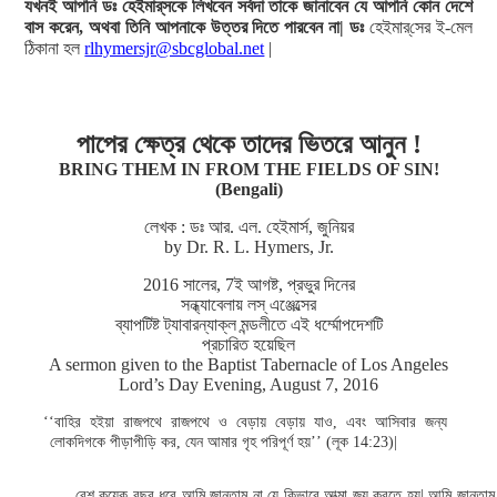
যখনই আপনি ডঃ হেইমার্‌সকে লিখবেন সর্বদা তাকে জানাবেন যে আপনি কোন দেশে
বাস করেন, অথবা তিনি আপনাকে উত্তর দিতে পারবেন না| ডঃ
হেইমার্‌সের ই-মেল
ঠিকানা হল
rlhymersjr@sbcglobal.net
|
পাপের ক্ষেত্র থেকে তাদের ভিতরে আনুন !
BRING THEM IN FROM THE FIELDS OF SIN!
(Bengali)
লেখক : ডঃ আর. এল. হেইমার্স, জুনিয়র
by Dr. R. L. Hymers, Jr.
2016 সালের, 7ই আগষ্ট, প্রভুর দিনের
সন্ধ্যাবেলায় লস্ এঞ্জেল্সের
ব্যাপটিষ্ট ট্যাবারন্যাক্ল মন্ডলীতে এই ধর্ম্মোপদেশটি
প্রচারিত হয়েছিল
A sermon given to the Baptist Tabernacle of Los Angeles
Lord’s Day Evening, August 7, 2016
‘‘বাহির হইয়া রাজপথে রাজপথে ও বেড়ায় বেড়ায় যাও, এবং আসিবার জন্য
লোকদিগকে পীড়াপীড়ি কর, যেন আমার গৃহ পরিপূর্ণ হয়’’ (লূক 14:23)|
বেশ কয়েক বছর ধরে আমি জানতাম না যে কিভাবে আত্মা জয় করতে হয়| আমি জানতাম 