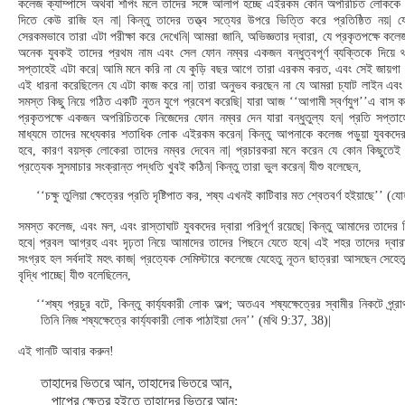
কলেজ ক্যাম্পাসে অথবা শপিং মলে তাদের সঙ্গে আলাপ হচ্ছে এইরকম কোন অপরিচিত লোককে 
দিতে কেউ রাজি হন না| কিন্তু তাদের তত্ত্ব সত্যের উপরে ভিত্তি করে প্রতিষ্ঠিত নয়|
সেরকমভাবে তারা এটা পরীক্ষা করে দেখেনি| আমরা জানি, অভিজ্ঞতার দ্বারা, যে প্রকৃতপক্ষে কলেজ
অনেক যুবকই তাদের প্রথম নাম এবং সেল ফোন নম্বর একজন বন্ধুত্বপূর্ণ ব্যক্তিকে দিয়ে থ
সপ্তাহেই এটা করে| আমি মনে করি না যে কুড়ি বছর আগে তারা এরকম করত, এবং সেই জায়গা 
এই ধারনা করেছিলেন যে এটা কাজ করে না| তারা অনুভব করছেন না যে আমরা চ্যাট লাইন এবং
সমস্ত কিছু নিয়ে গঠিত একটি নুতন যুগে প্রবেশ করেছি| যারা আজ ‘‘আগামী স্বর্ণযুগ’’এ বাস 
প্রকৃতপক্ষে একজন অপরিচিতকে নিজেদের ফোন নম্বর দেন যারা বন্ধুতুল্য হন| প্রতি সপ্তাহ
মাধ্যমে তাদের মধ্যেকার শতাধিক লোক এইরকম করেন| কিন্তু আপনাকে কলেজ পড়ুয়া যুবকদে
হবে, কারণ বয়স্ক লোকেরা তাদের নম্বর দেবেন না| প্রচারকরা মনে করেন যে কোন কিছুতেই
প্রত্যেক সুসমাচার সংক্রান্ত পদ্ধতি খুবই কঠিন| কিন্তু তারা ভুল করেন| যীশু বলেছেন,
‘‘চক্ষু তুলিয়া ক্ষেত্রের প্রতি দৃষ্টিপাত কর, শষ্য এখনই কাটিবার মত শ্বেতবর্ণ হইয়াছে’’ (
সমস্ত কলেজ, এবং মল, এবং রাস্তাঘাট যুবকদের দ্বারা পরিপূর্ণ রয়েছে| কিন্তু আমাদের তাদের
হবে| প্রবল আগ্রহ এবং দৃঢ়তা নিয়ে আমাদের তাদের পিছনে যেতে হবে| এই শহর তাদের দ্বারা 
সংগ্রহ হল সর্বদাই মহৎ কাজ| প্রত্যেক সেমিস্টারে কলেজে যেহেতু নূতন ছাত্ররা আসছেন সেহেতু
বৃদ্ধি পাচ্ছে| যীশু বলেছিলেন,
‘‘শষ্য প্রচুর বটে, কিন্তু কার্য্যকারী লোক অল্প; অতএব শষ্যক্ষেত্রের স্বামীর নিকটে প্র্রা
তিনি নিজ শষ্যক্ষেত্রে কার্য্যকারী লোক পাঠাইয়া দেন’’ (মথি 9:37, 38)|
এই গানটি আবার করুন!
তাহাদের ভিতরে আন, তাহাদের ভিতরে আন,
পাপের ক্ষেত্র হইতে তাহাদের ভিতরে আন;