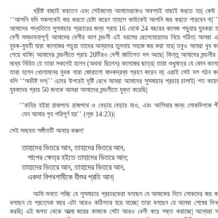
খ্রীষ্ট বাছাই করতেন এবং সেইজন্যে আমাদেরকেও অবশ্যই বাছাই করতে হয়| কেউ
‘‘আপনি যদি সকলকেই জয় করতে চেষ্টা করেন তাহলে কাউকেই আপনি জয় করতে পারবেন না|’’
আমাদের পদ্ধতিতে সুসমাচার প্রচারের জন্য প্রায় 16 থেকে 24 বছরের কলেজ পড়ুয়ার যুবকরা হ
বেশী সম্ভাবনাপূর্ণ| আমাদের বেশীর ভাগ মন্ডলী এই বয়সের ছেলেমেয়েদের নিয়ে গঠিত| আমরা এ
যুবক-যুবতী যারা কলেজের পড়ুয়া তাদের অন্যদের তুলনায় সহজে জয় করা যায়| তবুও আমরা খুব 
পেয়ে থাকি| আমাদের মন্ডলীতে প্রায় 20টিরও বেশী জাতিগত দল আছে| কিন্তু আমাদের মন্ডলী
মধ্যে নিহিত যে তারা সকলেই হলেন (অথবা ছিলেন) কলেজের ছাত্র| তারা শুধুমাত্র যে কোন কলে
তারা হলেন খোলামনের যুবক যারা জোরালো মাদকদ্রব্য গ্রহণ করেন না| এরাই সেই দল গঠন 
বলি ‘‘অভীষ্ট দল|’’ এদের উপরেই দৃষ্টি রেখে আমরা আমাদের সুসমাচার প্রচার চালাই| গত ক
যুবকদের প্রায় 50 জনকে আমরা আমাদের মন্ডলীতে যুক্ত করেছি|
‘‘বাহির হইয়া রাজপথে রাজপথে ও বেড়ায় বেড়ায় যাও, এবং আসিবার জন্য লোকদিগকে প
যেন আমার গৃহ পরিপূর্ণ হয়’’ (লূক 14:23)|
সেই সমবেত সঙ্গীতটি আবার করুন!
তাহাদের ভিতরে আন, তাহাদের ভিতরে আন,
পাপের ক্ষেত্র হইতে তাহাদের ভিতরে আন;
তাহাদের ভিতরে আন, তাহাদের ভিতরে আন,
একদা বিপথগামীকে যীশুর প্রতি আন|
আমি শুনতে পচ্ছি যে সুসমাচার প্রচারকেরা বলছেন যে আজকের দিনে লোকদের জয় কর
বলছেন যে প্রত্যেক বছর এটা আরও কঠিনতর হয়ে যাচ্ছে| তারা বলছেন যে আমরা শেষের দিনগ
করছি| এই জগত থেকে আত্মা জয়ের কাজকে সেটা আরও বেশী করে শক্ত করাচ্ছে| অন্যেরা 