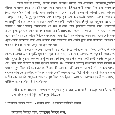
আমি আগেই বলেছি, আমরা যাদের আমন্ত্রণ জানাই সেই লোকদের প্রত্যেকে মন্ডলীত
দৃষ্টান্ত আমাদের বলছে যে বেশীর ভাগ লোক আসবে
না|
18 তম পদটি বলছে, ‘‘তাহারা সকলে এ
দিতে শুরু করিল’’ না আসার জন্য| বেশীর ভাগ লোক আদৌ আসবে
না|
আমরা তাদের আমাদের
‘‘বাধ্য’’ করব, কিন্তু প্রকৃতপক্ষে তাদের মধ্যে খুব অল্প কয়েকজনই আসবে| আমরা তাদের 
আসতে|’’ ভিতরে কোথায় আসতে বলেছি? অবশ্যই, মন্ডলীর ভিতরে! দৃষ্টান্ত অনুসারে এছাড়
আসবে’’ তারা? কিন্তু প্রকৃতপক্ষে খুব অল্প সংখ্যক লোক মন্ডলীতে আসেন| তারা শক্তিশালী
শুনতেন| প্রকৃতপক্ষে তারা আমাদের সঙ্গে "একটি মহাভোজ" খেতেন - যেমন 16 নং পদে বলা হয়
সঙ্গে একটি আহারের আনন্দ উপভোগ করতেন - যার পরেই হত আমাদের সদস্যদের মধ্যে কোন একজন
ছোট্ট একটা জন্মদিনের পার্টি| সেই পার্টিতে তারা আমাদের সঙ্গে একটা সুন্দর সময় কাটাতেন! তার
পরের রবিবারের আসার জন্য আমন্ত্রণ জানাতাম|
যারা আসতেন তাদের অনেকেই আর পরে ফিরে আসতেন না| কিন্তু
কেউ কেউ
আব
তারপরে আমরা তাদের প্রতি সুসমাচার প্রচার করতাম, বারে বারে, আমাদের প্রত্যেকটি সেবাকাজে
তারা সুসমাচার বুঝতে শুরু করতেন| আরও বেশ কিছু সময় পার করে কেউ কেউ পাপের অনুতাপ
এবং কেউ কেউ যীশুতে বিশ্বাস স্থাপন করতেন এবং পরিত্রাণ পেতেন| আপনাদের মধ্যে কতজন আ
আমাদের মন্ডলীতে এইভাবে এসেছেন? এমনকী আপনারা যদি এখনও মন পরিবর্তন না করে থাকেন
কতজন আমাদের মন্ডলীতে এইভাবে এসেছিলেন? অনুগ্রহ করে উঠে দাঁড়ান| (তারা উঠে দাঁড়ালেন
বেশীর ভাগ লোকই এইভাবে আমাদের মন্ডলীতে এসেছিলেন! আপনারা আমাদের মন্ডলীতে এসেছে
খ্রীষ্টকে মেনে চলেছি| তিনি বলেছিলেন,
‘‘বাহির হইয়া রাজপথে রাজপথে ও বেড়ায় বেড়ায় যাও, এবং আসিবার জন্য লোকদিগকে প
যেন আমার গৃহ পরিপূর্ণ হয়’’ (লূক 14:23)|
‘‘তাহাদের ভিতরে আন’’ - আমার সঙ্গে এই সমবেত সঙ্গীতটি করুন!
তাহাদের ভিতরে আন, তাহাদের ভিতরে আন,