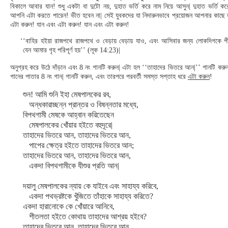
বিকালে আবার যান! শুধু একটা বা দুটো নয়, দুহাত ভর্তি করে নাম নিয়ে আসুন| দুহাত ভর্তি ক
আপনি এটা করতে পারেন! ভীত হবেন না| সেই যুবকদের যা নিদারুনভাবে প্রয়োজন আপনার কাছে
এটা করুন! যান এবং এটা করুন! যান এবং এটা করুন!
‘‘বাহির হইয়া রাজপথে রাজপথে ও বেড়ায় বেড়ায় যাও, এবং আসিবার জন্য লোকদিগকে প
যেন আমার গৃহ পরিপূর্ণ হয়’’ (লূক 14:23)|
অনুগ্রহ করে উঠে দাঁড়ান এবং 8 নং গানটি করুন| এটা হল ‘‘তাহাদের ভিতরে আন|’’ গানটি কর
গানের পাতার 8 নং গান| গানটি করুন, এবং তারপরে পরবর্তী সমস্ত সপ্তাহ ধরে
এটা করুন
!
শুন! আমি শুনি ইহা মেষপালকের রব,
অন্ধকারাচ্ছন্ন প্রান্তর ও বিষন্নতার মধ্যে,
বিপথগামী মেষকে আহ্বান করিতেছেন
মেষপালকের খোঁয়ার হইতে বহুদূরে|
তাহাদের ভিতরে আন, তাহাদের ভিতরে আন,
পাপের ক্ষেত্র হইতে তাহাদের ভিতরে আন;
তাহাদের ভিতরে আন, তাহাদের ভিতরে আন,
একদা বিপথগামীকে যীশুর প্রতি আন|
দয়ালু মেষপালকের ন্যায় কে যাইবে এবং সাহায্য করিবে,
একদা পথভ্রষ্টকে খুঁজিতে তাঁহাকে সাহায্য করিতে?
একদা হারানোকে কে খোঁয়ারে আনিবে,
শীতলতা হইতে কোথায় তাহাদের আশ্রয় হইবে?
তাহাদের ভিতরে আন, তাহাদের ভিতরে আন,