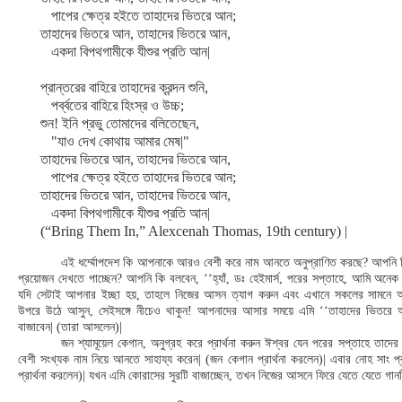
পাপের ক্ষেত্র হইতে তাহাদের ভিতরে আন;
তাহাদের ভিতরে আন, তাহাদের ভিতরে আন,
একদা বিপথগামীকে যীশুর প্রতি আন|
প্রান্তরের বাহিরে তাহাদের ক্রন্দন শুনি,
পর্ব্বতের বাহিরে হিংস্র ও উচ্চ;
শুন! ইনি প্রভু তোমাদের বলিতেছেন,
"যাও দেখ কোথায় আমার মেষ|"
তাহাদের ভিতরে আন, তাহাদের ভিতরে আন,
পাপের ক্ষেত্র হইতে তাহাদের ভিতরে আন;
তাহাদের ভিতরে আন, তাহাদের ভিতরে আন,
একদা বিপথগামীকে যীশুর প্রতি আন|
(“Bring Them In,” Alexcenah Thomas, 19th century) |
এই ধর্ম্মোপদেশ কি আপনাকে আরও বেশী করে নাম আনতে অনুপ্রাণিত করছে? আপনি
প্রয়োজন দেখতে পাচ্ছেন? আপনি কি বলবেন, ‘‘হ্যাঁ, ডঃ হেইমার্স, পরের সপ্তাহে, আমি অনেক
যদি সেটাই আপনার ইচ্ছা হয়, তাহলে নিজের আসন ত্যাগ করুন এবং এখানে সকলের সামনে আস
উপরে উঠে আসুন, সেইসঙ্গে নীচেও থাকুন! আপনাদের আসার সময়ে এমি ‘‘তাহাদের ভিতরে আ
বাজাবেন| (তারা আসলেন)|
জন শ্যামূয়েল কেগান, অনুগ্রহ করে প্রার্থনা করুন ঈশ্বর যেন পরের সপ্তাহে তাদ
বেশী সংখ্যক নাম নিয়ে আনতে সাহায্য করেন| (জন কেগান প্রার্থনা করলেন)| এবার নোহ সাং প্রা
প্রার্থনা করলেন)| যখন এমি কোরাসের সুরটি বাজাচ্ছেন, তখন নিজের আসনে ফিরে যেতে যেতে গানট