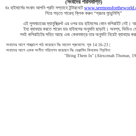
(সংবাদের পরিসমাপ্তি)
ডঃ হাইমার্সের সংবাদ আপনি প্রতি সপ্তাহে ইন্টারনেটে
www.sermonsfortheworld
গিয়ে পড়তে পারেন| ক্লিক করুন “প্রচার পান্ডুলিপি|”
এই সুসমাচারের ম্যানুস্ক্রিপ্ট এর ওপর ডাঃ হাইমসের কোন কপিরাইট নেই। আ
ইহা ব্যাবহার করতে পারেন ডাঃ হাইমসের অনুমতি ছাড়াই। অবশ্য, ভিডিও 
সবই কপিরাইটের সহিত আছে এবং কেবলমাত্র তার অনুমতি নিয়েই ব্যাবহার কর
সংবাদের আগে শাস্ত্রাংশ পাঠ করেছেন মিঃ আবেল প্রুধোম্মে: লূক 14:16-23 |
সংবাদের আগে একক সংগীত পরিবেশন করেছেন মিঃ বেঞ্জামিন কিনকেড গ্রিফিত:
“Bring Them In” (Alexcenah Thomas, 19t