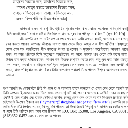
তাহাদের ভিতরে আন, তাহাদের ভিতরে আন,
পাপের ক্ষেত্র হইতে তাহাদের ভিতরে আন;
তাহাদের ভিতরে আন, তাহাদের ভিতরে আন,
একদা বিপথগামীকে যীশুর প্রতি আন|
আপনারা বসতে পারেন| যীশু খ্রীষ্টের প্রধান কাজ ছিল হারানো আত্মাদের পরিত্রাণ করা
তিনি এসেছিলেন ‘‘যাহা হারাইয়া গিয়াছিল তাহার অন্বেষণ ও পরিত্রাণ করিতে’’ (লূক 19:10)|
যদি আপনি এখনও পরিত্রাণ না পেয়ে থাকেন, আমি এখানে রয়েছি আপনাকে বলার জন্
রক্ষা করতে পারেন| আপনার জীবনের সমস্ত পাপ থেকে ফিরে আসুন এবং যীশু খ্রীষ্টের ‘‘সন্মুখাসন্
যেমন নোহ সাং করেছিলেন| যীশু ক্রুশের উপরে দুঃখভোগ ও মৃত্যুবরণ করেছিলেন| আপনার পাপ
জন্য, আপনার পরিবর্তে তিনি মৃত্যুবরণ করেছিলেন| আপনাকে সমস্ত পাপ থেকে শুচি করার জন্য
উপরে তাঁর রক্ত ঝরিয়েছিলেন| আপনি যদি যীশুকে বিশ্বাস করতে চান, অনুগ্রহ করে আজ রাত্রে
দেখা করুন, অথবা তার বাড়িতে অবস্থিত দপ্তরে ফোন করুন, এবং ডঃ কেগানের সঙ্গে একটি সাক্
করুন, যাতে পরিত্রাত হওয়ার বিষয়ে তিনি আপনাকে পরামর্শ দিতে পারেন| ঈশ্বর আপনাদের সকলকে
আমেন|
যখন আপনি ডঃ হেইমার্সকে চিঠি লিখবেন তখন অবশ্যই তাকে জানাবেন যে কোন দেশ থেকে আপনি 
তিনি আপনার ই-মেলের জবাব দিতে সক্ষম হবেন না| যদি এই প্রচার আপনাকে আশীর্বাদ দান করেছে ত
একটি ই-মেল পাঠান এবং তাকে সেইকথা জানান, কিন্তু কোন দেশ থেকে আপনি লিখছেন চিঠিতে সর্বদ
হেইমার্সের ই-মেল ঠিকানা হল
rlhymersjr@sbcglobal.net (এখানে ক্লিক করুন)
| আপনি যে ক
হেইমার্সকে চিঠি লিখতে পারেন, কিন্তু যদি পারেন তো ইংরাজিতেই লিখুন| যদি আপনি ডঃ হেইমার্সকে 
মাধ্যমে চিঠি পাঠাতে চান, তবে তার ঠিকানা হল P.O. Box 15308, Los Angeles, CA 9001
(818)352-0452 নম্বরে ফোন করতে পারেন|