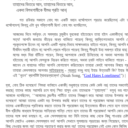
তাহাদের ভিতরে আন, তাহাদের ভিতরে আন,
একদা বিপথগামীকে যীশুর প্রতি আন|
গত রবিবার সকালে নোহ সাং একটি মহান ধর্ম্মোপদেশ প্রচার করেছিলেন| এটা ত
ধর্ম্মোপদেশ| কিন্তু এটা খুব শক্তিশালী ছিল! নোহ সাং বলেছিলেন,
আজকের দিনে সর্ববৃহৎ যে সমস্যার সন্মুখীন যুবকেরা হইতেছেন তাহা হইল একাকীত্ব| আ
সত্য! আপনি জনতার ভীড়ের মধ্যে থাকিতে পারেন| কিন্তু ব্যক্তিগতভাবে আপনি 
প্রকৃতপক্ষে চিনেন না| আপনি একটি প্রাক্-বিবাহ সাক্ষাৎকারে যাইতে পারেন, কিন্তু আপনি 
দীর্ঘদিন স্থায়ী হইবে না| আপনি প্রেমে পড়িতে পারেন| কিন্তু শীঘ্রই উহা সমাপ্ত হইয়া যা
মলের মধ্য দিয়া হাঁটিতে পারেন, কিন্তু আপনাকে কেহই চিনিতেছে না অথবা আপনার বি
হইতেছে না| আপনি ফেসবুকে বিচরন করিতে পারেন, অথবা চ্যাট লাইনে থাকিতে পারেন - 
জানেন যে যাহাদের সহিত আপনি যোগাযোগ করিতেছেন তাহারা কেহই আপনার বিষয়ে গ্রা
তাহারা কেবলমাত্র আপনার
সাইবারবন্ধু
-
প্রকৃত
বন্ধু নহে| ইহার উত্তরটি কি? ইহার উ
এই "নূতন" ব্যাপটিষ্ট ট্যাবারন্যাক্লে! (Noah Song, “
God Hates Loneliness!
”) |
হ্যা, নোহ ঠিক বলেছেন! শিশুরা বর্তমানে একাকী| শুধুমাত্র তাদের কেউ কেউ নয়| তাদের সকল
করছে| তাদের কাছে সরাসরি চলে যান| স্মিত হাসুন এবং তাদেরকে ‘‘হ্যাল্লো’’ বলুন| ভয় পা
আমাকে বলেছিলেন, ‘‘আমাদের মন্ডলীর পার্টিতে তাদের নিমন্ত্রণ করে আমরা তাদের উপকার ক
বলেছেন! আমরা তাদের একটা বড় উপকার করছি কারণ তাদের যা প্রয়োজন আমরা তাদের সেট
তাদের একাকীত্বের প্রতিকার করতে তাদের কি প্রয়োজন হয়| উত্তমতর জীবন পেতে হলে তাদে
যীশু খ্রীষ্টের মাধ্যমে ঈশ্বরের সান্নিধ্যে শান্তি পেতে হলে তাদের কী প্রয়োজন! আপনি কোন স
তাদের সঙ্গে কথা বলছেন না, এক সেলসম্যানের মত যিনি তাদের কাছ থেকে কিছু পাওয়ার চেষ্ট
আপনি মোটেও একজন সেলসম্যান নন! আপনি সেখানে সুসমাচার প্রচারের জন্য গিয়েছেন, তাদ
কিছু
নেওয়ার
জন্য নয়! তাদের প্রতারণা করার জন্য নয়! তাদের প্রয়োজন নেই এমন কোন জিনিষ ত