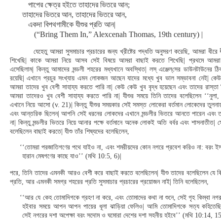
পাপের ক্ষেত্র হইতে তাহাদের ভিতরে আন;
তাহাদের ভিতরে আন, তাহাদের ভিতরে আন,
একদা বিপথগামীকে যীশুর প্রতি আন|
(“Bring Them In,” Alexcenah Thomas, 19th century) |
যেহেতু আমরা সুসমাচার প্রচারের জন্য খ্রীষ্টের পদ্ধতি অনুসরণ করেছি, আমরা ধীরে ধ
শিখেছি| কাকে আমরা নিয়ে আসব সেই বিষয়ে আমরা বাছাই করতে শিখেছি| প্রথমে আমরা 
এসেছিলাম| কিন্তু আমাদের মন্ডলী শহরের মধ্যখানে অবস্থিত| লস্‌ এঞ্জেল্‌সের ডাউনটাউনের ঠ
রয়েছি| এখানে প্রচুর সংখ্যায় এমন লোকজন আছেন যাদের মধ্যে খুব ভাল সম্ভাবনা নেই| কে
আমরা তাদের খুব বেশী সাহায্য করতে পারি না| কেউ কেউ খুব বৃদ্ধ হয়েছেন এবং তাদের রাস্তা
আমরা তাদেরও খুব বেশী সাহায্য করতে পারি না| যীশুর সময়ে তিনি তাদের বলেছিলেন ‘‘নুলা, 
এখানে নিয়ে আসো (v. 21)| কিন্তু যীশুর সময়কার সেই সমস্ত লোকেরা বর্তমান লোকেদের তুলনা
এবং আন্তরিক ছিলেন| আপনি সেই ধরনের লোকদের এখানে মন্ডলীর ভিতরে আনতে পারেন এবং ত
না| কিন্তু মন্ডলীর ভিতরে নিয়ে আনার পক্ষে বর্তমানে অনেক লোকই অতি বর্বর এবং শাসনাতীত| সে
বলেছিলেন বাছাই করতে| যীশু তাঁর শিষ্যদের বলেছিলেন,
‘‘তোমরা পরজাতিগণের পথে যাইও না, এবং শমরীয়দের কোন নগরে প্রবেশ করিও না: বরং ইস্
হারান মেষগণের কাছে যাও’’ (মথি 10:5, 6)|
পরে, তিনি তাদের এমনকী আরও বেশী করে বাছাই করতে বলেছিলেন| যীশু তাদের বলেছিলেন যে ক
প্রতি, আর এমনকী সমগ্র শহরের প্রতি সুসমাচার প্রচারের প্রয়োজন নাই| তিনি বলেছিলেন,
‘‘আর যে কেহ তোমাদিগকে গ্রহণ না করে, এবং তোমাদের কথা না শুনে, সেই গৃহ কিম্বা নগ
হইবার সময়ে আপন আপন পায়ের ধূলা ঝাড়িয়া ফেলিও| আমি তোমাদিগকে সত্য কহিতেছি,
সেই নগরের দশা অপেক্ষা বরং সদোম ও ঘমোরা দেশের দশা সহনীয় হইবে’’ (মথি 10:14, 15