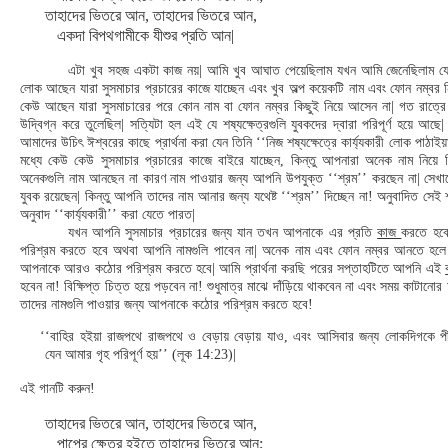
তাহাদের ভিতরে আন, তাহাদের ভিতরে আন,
একদা বিপথগামীকে যীশুর প্রতি আন|
এটা খুব সহজ একটা কাজ নয়| আমি খুব আঘাত পেয়েছিলাম যখন আমি জেনেছিলাম 
লোক আছেন যারা সুসমাচার প্রচারের কাজে যাচ্ছেন এবং খুব অল্প কয়েকটি নাম এবং ফোন নম্বর
কেউ আছেন যারা সুসমাচারের পরে কোন নাম বা ফোন নম্বর কিছুই নিয়ে আসেন না| গত রাত্
উদ্বিগ্ন করে তুলেছিল| সত্যিটা হল এই যে শষ্যক্ষেত্রগুলি যুবকদের দ্বারা পরিপূর্ণ হয়ে আছে|
আমাদের উচিৎ ঈশ্বরের কাছে প্রার্থনা করা যেন তিনি ‘‘নিজ শষ্যক্ষেত্রে কার্য্যকারী লোক পাঠা
মধ্যে কেউ কেউ সুসমাচার প্রচারের কাজে বাইরে যাচ্ছেন, কিন্তু আপনারা অনেক নাম নিয়ে
অনেকগুলি নাম আনছেন না কারণ নাম পাওয়ার জন্য আপনি উপযুক্ত ‘‘শ্রম’’ করছেন না| সেখ
যুবক রয়েছেন| কিন্তু আপনি তাদের নাম আনার জন্য যথেষ্ট ‘‘শ্রম’’ দিচ্ছেন না! অনুবাদিত সেই শ
অনুবাদ ‘‘কার্য্যকারী’’ করা যেতে পারত|
যখন আপনি সুসমাচার প্রচারের জন্য যান তখন আপনাকে এর প্রতি
কাজ
করতে হব
পরিশ্রম করতে হবে অথবা আপনি নামগুলি পাবেন না| অনেক নাম এবং ফোন নম্বর আনতে হলে 
আপনাকে আরও কঠোর পরিশ্রম করতে হবে| আমি প্রার্থনা করছি পরের সপ্তাহটিতে আপনি এই
হবেন না! বিক্ষিপ্ত চিত্ত হয়ে পড়বেন না! শুধুমাত্র মাঝে দাঁড়িয়ে থাকবেন না এবং সময় কাটানোর
তাদের নামগুলি পাওয়ার জন্য আপনাকে কঠোর পরিশ্রম করতে হবে!
‘‘বাহির হইয়া রাজপথে রাজপথে ও বেড়ায় বেড়ায় যাও, এবং আসিবার জন্য লোকদিগকে প
যেন আমার গৃহ পরিপূর্ণ হয়’’ (লূক 14:23)|
এই গানটি করুন!
তাহাদের ভিতরে আন, তাহাদের ভিতরে আন,
পাপের ক্ষেত্র হইতে তাহাদের ভিতরে আন;