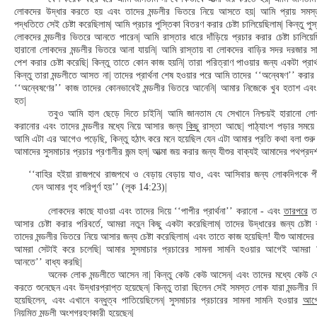
লোকদের উদ্ধার করতে হয় এবং তাদের মন্ডলীর ভিতরে নিয়ে আসতে হয়| আমি প্রায় সমস্ত
পদ্ধতিতে সেই চেষ্টা করেছিলাম| আমি প্রচার পুস্তিকা বিতরণ করার চেষ্টা চালিয়েছিলাম| কিন্তু প
লোকদের মন্ডলীর ভিতরে আনতে পারেন| আমি রাস্তার ধারে দাঁড়িয়ে প্রচার করার চেষ্টা চালিয়েছ
হারানো লোকদের মন্ডলীর ভিতরে আনা যায়নি| আমি রাস্তায় বা লোকদের বাড়ির সদর দরজার সামনে
পেশ করার চেষ্টা করেছি| কিন্তু তাতে কোন কাজ হয়নি| তারা পরিত্রাণ পাওয়ার জন্য একটা প্রার
কিন্তু তারা মন্ডলীতে আসত না| তাদের প্রার্থনা শেষ হওয়ার পরে আমি তাদের ‘‘অন্বেষণ’’ করার চে
‘‘অন্বেষণের’’ কাজ তাদের কোনভাবেই মন্ডলীর ভিতরে আনেনি| আমার নিজেকে খুব হতাশ এব
হত|
তবুও আমি হাল ছেড়ে দিতে চাইনি| আমি জানতাম যে সেখানে নিশ্চয়ই হারানো লো
করানোর এবং তাদের মন্ডলীর মধ্যে নিয়ে আসার জন্য
কিছু
রাস্তা আছে| পাঠ্যাংশ পড়ার সময়ে
আমি এটা এর আগেও পড়েছি, কিন্তু হঠাৎ করে মনে হয়েছিল যেন এটা আমার প্রতি কথা বলা শুরু কর
আমাদের সুসমাচার প্রচার প্রণালীর জন্ম হল| আত্মা জয় করার জন্য যীশুর বাক্যই আমাদের পথপ্রদর
‘‘বাহির হইয়া রাজপথে রাজপথে ও বেড়ায় বেড়ায় যাও, এবং আসিবার জন্য লোকদিগকে প
যেন আমার গৃহ পরিপূর্ণ হয়’’ (লূক 14:23)|
লোকদের কাছে যাওয়া এবং তাদের দিয়ে ‘‘পাপীর প্রার্থনা’’ করানো - এবং
তারপরে
তা
আসার চেষ্টা করার পরিবর্তে, আমরা নতুন কিছু একটা করেছিলাম| তাদের উদ্ধারের জন্য চেষ্
তাদের মন্ডলীর ভিতরে নিয়ে আসার জন্য চেষ্টা করেছিলাম| এবং তাতে কাজ হয়েছিল! যীশু আমাদে
আমরা সেটাই করে চলেছি| আমার সুসমাচার প্রচারের সামনা সামনি হওয়ার আগেই আমরা 
আনতে’’ বাধ্য করছি|
অনেক লোক মন্ডলীতে আসেন না| কিন্তু কেউ কেউ আসেন| এবং তাদের মধ্যে কেউ 
করতে শুনেছেন এবং উদ্ধারপ্রাপ্ত হয়েছেন| কিন্তু তারা ছিলেন সেই সমস্ত লোক যারা মন্ডলীর
হয়েছিলেন, এবং এখানে বন্ধুত্ব পাতিয়েছিলেন| সুসমাচার প্রচারের সামনা সামনি হওয়ার
আগ
নিয়মিত মন্ডলী অংশগ্রহণকারী হয়েছেন|