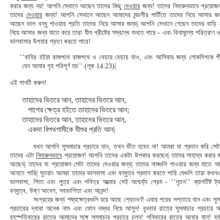
করার জন্য নয়! আপনি সেখানে আছেন তাদের কিছু
দেওয়ার
জন্য! তাদের নিদারুনভাবে প্রয়ো
তাদের
দেওয়ার
জন্য! আপনি সেখানে আছেন আমাদের মন্ডলীর পার্টিতে তাদের নিয়ে আসার জন
আছেন ভাল বন্ধু পাওয়ার প্রতি তাদের নিয়ে আসার জন্য| আপনি সেখানে গেছেন তাদের বাড়ি 
নিয়ে আসার জন্য যাতে করে তারা যীশু খ্রীষ্টের সম্বন্ধে শুনতে পারে - এবং বিনামূল্যে পরিত্রাণ
ভালবাসার উপহার গ্রহণ করতে পারে!
‘‘বাহির হইয়া রাজপথে রাজপথে ও বেড়ায় বেড়ায় যাও, এবং আসিবার জন্য লোকদিগকে প
যেন আমার গৃহ পরিপূর্ণ হয়’’ (লূক 14:23)|
এই গানটি করুন!
তাহাদের ভিতরে আন, তাহাদের ভিতরে আন,
পাপের ক্ষেত্র হইতে তাহাদের ভিতরে আন;
তাহাদের ভিতরে আন, তাহাদের ভিতরে আন,
একদা বিপথগামীকে যীশুর প্রতি আন|
যখন আপনি সুসমাচার প্রচারে যান, তখন ভীত হবেন না! আমরা যা প্রদান করি সে
তাদের এটা
নিদারুনভাবে
প্রয়োজন! আপনি তাদের একটা উপকার করছেন| তাদের সাহায্য করার জ
আছেন| তাদের যা প্রয়োজন সেটা তাদের দেওয়ার জন্য| তাদের নামগুলি পাওয়ার জন্য যাতে 
আনতে পারি| সুতরাং আমরা তাদের ভালবাসা এবং বন্ধুত্ব প্রদান করতে পারি যেগুলি তারা কখন
ভালবাসা, পিতা এবং পুত্র এবং পবিত্র আত্মার সেই আশ্চর্য্য প্রেম - ‘‘নূতন’’ ব্যাপটিষ্ট ট্য
বন্ধুত্ব, উষ্ণ আবেগ, সহভাগিতা এবং আনন্দ!
সংগ্রহের জন্য শষ্যক্ষেত্রগুলি হয়ে আছে শ্বেতবর্ণ! এবার পরের সপ্তাহে যান এবং সু
প্রচারের দ্বারা অনেক নাম এবং ফোন নম্বর নিয়ে আসুন! বুধবার রাত্রে সুসমাচার প্রচারে আ
বৃহস্পতিবারের রাত্রে আমাদের সঙ্গে সুসমাচার প্রচারে চলুন! শনিবারের রাত্রে আবার যান! হ্