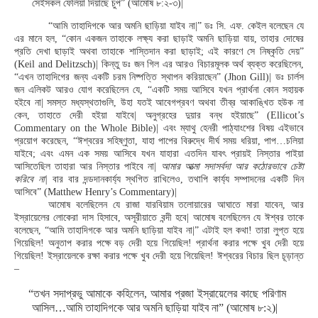
সেইসকল ফেলিয়া দিয়াছে চুপ” (আমোষ ৮:২-৩)|
“আমি তাহাদিগকে আর অমনি ছাড়িয়া যাইব না|” ডঃ সি. এফ. কেইল বলেছেন যে
এর মানে হল, “কোন একজন তাহাকে লক্ষ্য করা ছাড়াই অমনি ছাড়িয়া যায়, তাহার দোষের
প্রতি দেখা ছাড়াই অথবা তাহাকে শাস্তিদান করা ছাড়াই; এই কারণে সে নিষ্কৃতি দেয়”
(Keil and Delitzsch)| কিন্তু ডঃ জন গিল এর আরও বিচারমূলক অর্থ ব্যক্ত করেছিলেন,
“এখন তাহাদিগের জন্য একটি চরম নিষ্পত্তি স্থাপন করিয়াছেন” (Jhon Gill)| ডঃ চার্লস
জন এলিকট আরও যোগ করেছিলেন যে, “একটি সময় আসিবে যখন প্রার্থনা কোন সহায়ক
হইবে না| সমস্ত মধ্যস্থতাগুলি, উহা যতই আবেগপ্রবণ অথবা তীব্র আকাঙ্খিত হউক না
কেন, তাহাতে দেরী হইয়া যাইবে| অনুগ্রহের দুয়ার বন্ধ হইয়াছে” (Ellicot’s
Commentary on the Whole Bible)| এবং ম্যাথু হেনরী পাঠ্যাংশের বিষয় এইভাবে
প্রয়োগ করেছেন, “ঈশ্বরের সহিষ্ণুতা, যাহা পাপের বিরুদ্ধে দীর্ঘ সময় ধরিয়া, পাপ…চলিয়া
যাইবে; এবং এমন এক সময় আসিবে যখন যাহারা এতদিন যাবৎ প্রায়ই নিস্তার পাইয়া
আসিতেছিল তাহারা আর নিস্তার পাইবে না|
আমার আত্মা সদাসর্বদা আর কঠোরভাবে চেষ্টা
করিবে না|
বার বার দন্ডদানকার্য্য স্থগিত রাখিলেও, তথাপি কার্য্য সম্পাদনের একটি দিন
আসিবে” (Matthew Henry’s Commentary)|
আমোষ বলেছিলেন যে রাজা যারবিয়াম তলোয়ারের আঘাতে মারা যাবেন, আর
ইস্রায়েলের লোকেরা দাস হিসাবে, অসূরীয়াতে বন্দী হবে| আমোষ বলেছিলেন যে ঈশ্বর তাকে
বলেছেন, “আমি তাহাদিগকে আর অমনি ছাড়িয়া যাইব না|” এটাই হল কথা! তারা লুপ্ত হয়ে
গিয়েছিল! অনুতাপ করার পক্ষে বড় দেরী হয়ে গিয়েছিল! প্রার্থনা করার পক্ষে খুব দেরী হয়ে
গিয়েছিল! ইস্রায়েলকে রক্ষা করার পক্ষে খুব দেরী হয়ে গিয়েছিল! ঈশ্বরের বিচার ছিল চূড়ান্ত
–
“তখন সদাপ্রভু আমাকে কহিলেন, আমার প্রজা ইস্রায়েলের কাছে পরিণাম
আসিল…আমি তাহাদিগকে আর অমনি ছাড়িয়া যাইব না” (আমোষ ৮:২)|