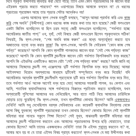
দিনে প্রকৃত উদ্দীপনায় ব্যবহার করা যেতে পারে| তিনি এমন কোন প্রচারকদের কি জানেন যারা
এইরকম প্রচার করতে পারবেন? পল ওয়াশারের বিষয়ে আমাকে বলবেন না! যে ধরনের
প্রচারের প্রয়োজন আছে তার প্রচার সেটার অর্দ্ধেকও নয়!
এরপর আমাদের ব্লগ লেখক বন্ধুটি বলছেন, “আসুন আমরা প্রার্থনা করি এবং
কাজ
করি
শেষ অবধি” [উদ্দীপনা]| কোন ধরনের কাজ করার কথা তার মনে হয়েছে? জেরী ফলওয়েল
একটা জিনিস বলেছিলেন যা ছিল চরম সত্য| জেরী ফলওয়েল বলেছিলেন, “গর্ভপাত হচ্ছে
আমেরিকার জাতীয় পাপ|” ওহ, হ্যাঁ, সেই বিষয়ে জেরী ফলওয়েল ছিলেন প্রকৃতভাবে সঠিক!
নিশ্চয়ই, মিঃ ব্লগ-লেখক, “শেষ অবধি কাজ করুন” এর মধ্যে অন্তর্ভূক্ত করতে হবে
অজাতদের হত্যা বন্ধ করার
কাজ
! মিঃ ব্লগ-লেখক, আপনি কি সেইরকম “কোন কাজ শেষ
পর্যন্ত” করেছেন? আপনি কি কোন ব্যপটিষ্ট পালকদের জানেন যারা “সেই শেষ পর্য্যন্ত কাজ”
করেছেন? আপনি কি কোন ব্যপটিষ্ট মন্ডলীকে জানেন যেটা গর্ভপাত ক্লিনিকগুলি বন্ধ করছে?
আপনি কি এইগুলির একটিকেও জানেন যেটা “সেই শেষ পর্য্যন্ত কাজ” করছে? আমি জানি না|
আমাদের নিজেদের মন্ডলী লস্ এঞ্জেলসের দুটি গর্ভপাত ক্লিনিক বন্ধ করে দিয়েছে| আমরা
আইনসম্মত বিরোধ অবস্থানের মাধ্যমে দুটিকেই সম্পূর্ণভাবে বন্ধ করে দিয়েছি! যদি
আমেরিকার অর্দ্ধেক ব্যপটিষ্ট মন্ডলীগুলি প্রত্যেকে দুটি করে গর্ভপাত ক্লিনিক বন্ধ করে দিত,
তবে গর্ভপাত আর্ও অনেক আগেই বন্ধ হয়ে যেত| আমাদের সহকারী পালক, ডঃ কেগান এবং
আমি, শতাধিক ক্যাথলিকদের সঙ্গে গর্ভপাতের বিরুদ্ধে প্রতিবাদ করতে বসেছিলাম, যখন
অশ্বারোহী পুলিশেরা আমাদের ভয় দেখিয়েছিল, আর হাতে লাঠি নিয়ে আমাদের চারিদিকে
ঘোড়ায় চড়ে ঘুরেছিল| মিঃ ব্লগ-লেখক, তখন ব্যপটিষ্টরা কোথায় ছিলেন? আমি
একজনকেও
দেখিনি! আমি শুধু দেখেছিলাম বয়স্ক সেবিকাদের এবং কয়েকটি ক্যাথলিক বিদ্যালয় থেকে
আসা কিছু যুবককে| ব্যপটিষ্ট প্রচারকেরা তখন কোথায় ছিলেন? কোথায় ছিলেন সেই ব্যপটিষ্ট
মহিলারা যারা সানডে স্কুলে শিক্ষা দিতেন? সেই মুখ্য, মাঝবয়সী ব্যপটিষ্ট মহিলারা যারা
আমাদের মন্ডলী পরিচালনা করতেন এবং আমাদের প্রচারকদের উপরে ছড়ি ঘোরাতেন, তারা
কোথায় ছিলেন? আমি তাদের একজনকেও দেখিনি! তারা কি এইসব
গ্রাহ্য
করতেন না? না,
আমার মনে হয় না যে তারা এইসব বিষয় গ্রাহ্য করতেন! ব্লগ-লেখক যে মহা উদ্দীপনার কথা