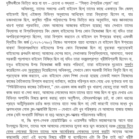
দৃষ্টিভঙ্গীকে ভিত্তি করে যা হল – চেতনা ও শুদ্ধতা – “সিক্ত ঐশ্বরিক প্রেম” নয়!
অধিকন্তু, তাদের সকলের একই বাইবেল ছিল| তাদের কাছে একমাত্র কিং জেমস্
বাইবেলই ছিল| এইজন্য বিভিন্ন অনুবাদের আধিক্যে তারা বিভ্রান্ত ছিলেন না, যার
ডজনখানেক ছিল, কলুষিত গ্রীক পাঠ্যাংশের উপর ভিত্তি করে অনুবাদিত, আর জ্ঞানবাদের
ধারণা দ্বারা প্রভাবিত, যেমন আমাদের আজকের বাইবেল হয়েছে| আর সেখানে তাদের
বিদ্যালয় বা বিশ্ববিদ্যালয়ে কিং জেমস্ বাইবেলের উপর কোন নিষেধাজ্ঞা ছিল না| যদিও তারা
অপরিত্রাণপ্রাপ্ত ছিলেন, তারা বিশ্বাস করতেন যে বাইবেল হল ঈশ্বরের বাক্য| এমনকী
দ্বিতীয় কিং জর্জ (১৭২৭-১৭৬০) নিজেও আপনাকে হয়ত বলেছেন যে বাইবেল ছিল ঈশ্বরের
বাক্য! বিদ্যালয়গুলিতে বাইবেলের উপর কোন নিষেধাজ্ঞা ছিল না| যুবকেরা প্রত্যেকেই
বাইবেলের গল্পগুলি জানত| আমাদের দেশের মতন, সেখানকার বিশ্ববিদ্যালয়ে, আদালতে, অথবা
সরকারী প্রশাসনে বাইবেল নিষিদ্ধ ছিল না| যদিও তারা নবজন্মপ্রাপ্ত খ্রীষ্টবিশ্বাসী ছিলেন না,
তবুও বাইবেলের উপর নিষেধাজ্ঞা জারী করার পরিবর্তে, তারা বাইবেলকে দৃঢ়ভাবে
সমর্থন
করেছিলেন এবং
অনুমোদন
দিয়েছিলেন| অধিকন্তু, সেখানে কোন সরকারী লিখিত বিবৃতি ছিল না|
প্রত্যেকে কাজ করতেন, এবং বাইবেলে যেমন শিক্ষা দেওয়া হয়েছে তেমনই সকলে নিজেদের
কাজের নৈতিকতায় বিশ্বাস করতেন| বর্তমানে, কঠোর পরিশ্রম কমে গেছে এবং ঘৃণাভরে বলা হয়
“পিউরিটানদের কাজের নৈতিকতা,” যেন এরকম কাজ করাটা খুব খারাপ| যেহেতু তারা সবাই হয়
কাজ করত বা সেবা করত, আমাদের লোকেদের মতন তাদের হাতে সময় ছিল না ঘুরে দেখার এবং
বিভিন্ন অপার্থিব বিষয়ে কল্পনা করার| ধ্যান অনুশীলন, বৌদ্ধধর্ম্মতত্ত্ব চর্চা, বা কোন ধরনের
প্রাচ্য অতীন্দ্রিয়বাদ চর্চার জন্য তাদের হাতে সময় ছিল না| সেই কারণেই তাদের মধ্যে খুব
অল্পসংখ্যক লোক মন্দ-আত্মাবিষ্ট ছিলেন – যেখানে এটা খুব পরিষ্কার যে আমাদের হাজার হাজার
লোক (যদি সংখ্যাটি মিলিয়ন না হয়) আছেন মন্দ-আত্মার পরিচালনার অধীনে|
না, মিঃ ব্লগ-লেখক হোয়াইটফিল্ড ও ওয়েসলীর অধীনে মহাজাগরণের আগে যারা
ইংল্যান্ডে ছিলেন, তাদের সঙ্গে আমাদের লোকেদের তুলনা করে ভুল করেছেন| বরঞ্চ
নোহের দিনে
যেসব লোকেরা ছিলেন তাদের সঙ্গে আমেরিকার লোকদের তুলনা করাটা
সত্যের অনেক
কাছাকাছি যেত! এই বংশের বিষয়ে খ্রীষ্ট যা বলেছিলেন এটা কি ঠিক তাই নয়? খ্রীষ্ট