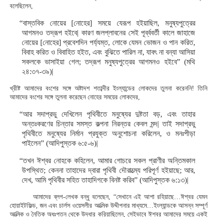
বলেছিলেন,
“বাস্তবিক নোয়ের [নোহের] সময়ে যেরূপ হইয়াছিল, মনুষ্যপুত্রের
আগমনও তদ্রূপ হইবে| কারণ জলপ্লাবনের সেই পূর্ব্ববর্তী কালে জাহাজে
নোয়ের [নোহের] প্রবেশদিন পর্য্যম্ত, লোকে যেমন ভোজন ও পান করিত,
বিবাহ করিত ও বিবাহিত হইত, এবং বুঝিতে পারিল না, যাবৎ না বন্যা আসিয়া
সকলকে ভাসাইয়া গেল; তদ্রূপ মনুষ্যপুত্রের আগমনও হইবে” (মথি
২৪:৩৭-৩৯)|
খ্রীষ্ট আমাদের বংশের সঙ্গে অষ্টাদশ শতাব্দীর ইংল্যান্ডের লোকদের তুলনা করেননি! তিনি
আমাদের বংশের সঙ্গে তুলনা করেছেন নোহের সময়ের লোকদের,
“আর সদাপ্রভু দেখিলেন পৃথিবীতে মনুষ্যের দুষ্টতা বড়, এবং তাহার
অন্তঃকরণের চিন্তার সমস্ত কল্পনা নিরন্তর কেবল মন্দ| তাই সদাপ্রভু
পৃথিবীতে মনুষ্যের নির্মান প্রযুক্ত অনুশোচনা করিলেন, ও মনঃপীড়া
পাইলেন” (আদিপুস্তক ৬:৫-৬)|
“তখন ঈশ্বর নোহকে কহিলেন, আমার গোচরে সকল প্রাণীর অন্তিমকাল
উপস্থিত; কেননা তাহাদের দ্বারা পৃথিবী দৌরাত্ম্যে পরিপূর্ণ হইয়াছে; আর,
দেখ, আমি পৃথিবীর সহিত তাহাদিগকে বিনষ্ট করিব” (আদিপুস্তক ৬:১৩)|
আমাদের ব্লগ-লেখক বন্ধু বলেছেন, “সেখানে এই আশা রহিয়াছে…ঈশ্বর যেমন
হোয়াইটফিল্ড, জন এবং চার্লস ওয়েসলীর আত্মিক উদ্দীপনার মাধ্যমে…ইংল্যান্ডকে আসন্ন সম্পূর্ণ
আত্মিক ও নৈতিক অধঃপতন থেকে উদ্ধার করিয়াছিলেন, সেইভাবে ঈশ্বর আমাদের সময়ে একই