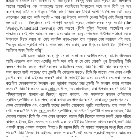
চিন্তা ভাবনাগুলি বেশ আকর্ষণীয় ও সাহায্যকারী| কিন্তু যখন তিনি প্রথম মহা জাগরণের
আগের আমেরিকা এবং পাশ্চাত্যের তুলনা করেছিলেন ইংল্যান্ডের সঙ্গে তখন তিনি খুব ভুল
করেছিলেন| আমি তার উত্তর দিচ্ছি কারণ তিনি এক মিথ্যা আশা দিয়েছিলেন যেটা অন্য
লোকেরাও দেয় বলে আমি শুনেছি – আর এর উত্তর অবশ্যই দেওয়া উচিৎ| সেই মিথ্যা আশা
হল এই যে – ইংল্যান্ডের সেই পাপপূর্ণ অবস্থা প্রথম মহাজাগরণকে বন্ধ করেনি (the
Wesley/Whitefield revival)| সেই কারণে (তিনি যুক্তি দিচ্ছেন) আমেরিকা এবং
পাশ্চাত্যের সেই পাপ আমাদের দেশে এবং আমাদের বন্ধু দেশগুলিতে উদ্দীপনা পাঠানো থেকে
ঈশ্বরকে বিরত করবে না| সেই ব্যপটিষ্ট ব্লগ-লেখক তার প্রবন্ধ শেষ করেছেন এই বলে,
“আসুন আমরা প্রার্থনা করি ও কাজ করি শেষ অবধি, এবং ঈশ্বরের নিকট ইহা [উদ্দীপনা]
আনিবার জন্য মিনতি করি|”
এটা শুনতে আমার কাছে খুব বোকা বোকা আর অর্থহীন লাগছে| আমার জীবনভর
আমি এইরকম কথা শুনে এসেছি| আমি মনে করি না যে সেই লোকটি খুব চিন্তাশীল| তিনি
বলছেন প্রার্থনা করতে| প্রাচীনকালের মেথডিষ্টদের মতন, তিনি কি গোটা রাত ধরে প্রার্থনা-
সভা করতে রাজী আছেন? তার মন্ডলী কী সেইরকম করবে? তিনি কি জানেন এমন
কোন একটি
মন্ডলীর কথা যারা এইরকম করবে? তারা কি হোয়াইটফিল্ড এবং ওয়েসলীর লোকেরা যেরকম
করেছিল সেইরকমভাবে উপবাস এবং প্রার্থনা করবে? তার মন্ডলী কি উপবাস করার আহ্বান
জানাবে? তিনি কি জানেন এমন
কোন
মন্ডলীকে, যে কোনখানের, যারা উপবাস করবে? তিনি কি
“সিদ্ধান্তমূলক মতবাদ”এর বিরুদ্ধে প্রচার করবেন, এবং সহজভাবে বলবেন বেশিরভাগ
স্বাধীন ব্যপটিষ্টরা হারিয়ে গেছে, তারা কখনো মন পরিবর্তন করেনি, তারা নতুন জন্মপ্রাপ্ত নয় -
যেমন হোয়াইটফিল্ড এবং ওয়েসলী তাদের মন্ডলীর লোকেদের প্রতি করেছিলেন? তার পালক কি
সেটা করবেন? তিনি কি
কোন
স্বাধীন ব্যপটিষ্টকে, বা সাউদার্ণ ব্যপটিষ্ট পালককে জানেন, যিনি
সেরকম করবেন? তিনি কি এমন কোন পালককে জানেন যিনি নিজেকে সমস্ত মন্ডলী থেকে সরিয়ে
রাখতে চাইবেন, ঠিক যেমনভাবে ওয়েসলী এবং হোয়াইটফিল্ড নিজেদের সরিয়ে রেখেছিলেন? তিনি
এমনকী মাত্র
একজন
পালকের বিষয়েও কি জানেন যিনি এই সমস্ত ব্যবস্থার মধ্যে দিয়ে যেতে
পারেন? তিনি নিজেও কি এইরকম করতে পারবেন? সেই ধরনের প্রচারই শুধুমাত্র আজকের