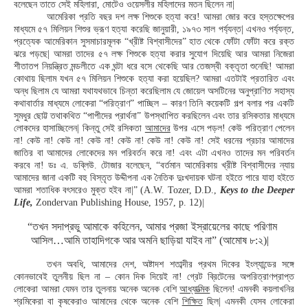
বলেছেন তাতে সেই মহিলারা, মোটেও ওয়েসলীর মহিলাদের মতন ছিলেন না|
আমেরিকা প্রতি বছর দশ লক্ষ শিশুকে হত্যা করে! আমরা জোর করে হস্তক্ষেপের
মাধ্যমে ৫৭ মিলিয়ন শিশুর ভ্রূণ হত্যা করেছি জানুয়ারী, ১৯৭৩ সাল পর্য্যন্ত| এখনও পর্য্যন্ত,
প্রত্যেক আমেরিকান সুসমাচারমূলক “খ্রীষ্ট বিশ্বাসীদের” হাত থেকে ফোঁটা ফোঁটা করে রক্ত
ঝরে পড়ছে| আমরা তাদের ৫৭ লক্ষ শিশুকে হত্যা করার সুযোগ দিয়েছি আর আমরা নিজেরা
শীতাতপ নিয়ন্ত্রিত মন্ডলীতে এক ঘন্টা ধরে বসে থেকেছি আর তেজস্বী বক্তৃতা শুনেছি! আমরা
কোথায় ছিলাম যখন ৫৭ মিলিয়ন শিশুকে হত্যা করা হয়েছিল? আমরা এতটাই প্রতারিত এবং
অন্ধ ছিলাম যে আমরা যথাযথভাবে চিন্তা করেছিলাম যে জোয়েল অসটিনের অনুপ্রাণিত সহাস্য
কথাবার্তার মাধ্যমে লোকেরা “পরিত্রাণ” পাচ্ছিল – কারণ তিনি কয়েকটি গল্প বলার পর একটি
সুমধুর ছোট্ট তথাকথিত “পাপীদের প্রার্থনা” উপস্থাপিত করছিলেন এবং তার রসিকতার মাধ্যমে
লোকদের হাসাচ্ছিলেন| কিন্তু সেই রসিকতা
আমাদের
উপর এসে পড়ল! কেউ পরিত্রাণ পেলেন
না! কেউ না! কেউ না! কেউ না! কেউ না! কেউ না! কেউ না! সেই ধরনের প্রচার আমাদের
জাতির বা আমাদের লোকেদের মন পরিবর্তন করে না! এবং এটা এখনও তাদের মন পরিবর্তন
করবে না! ডঃ এ. ডব্লিউ. টোজার বলেছেন, “বর্তমান আমেরিকায় খ্রীষ্ট বিশ্বাসীদের ন্যায়
আমাদের জানা একটি বহু বিস্তৃত উদ্দীপনা এক নৈতিক দুঃখদায়ক ঘটনা হইতে পারে যাহা হইতে
আমরা শতাধিক বৎসরেও মুক্ত হইব না|” (A.W. Tozer, D.D.,
Keys to the Deeper
Life,
Zondervan Publishing House, 1957, p. 12)|
“তখন সদাপ্রভু আমাকে কহিলেন, আমার প্রজা ইস্রায়েলের কাছে পরিণাম
আসিল…আমি তাহাদিগকে আর অমনি ছাড়িয়া যাইব না” (আমোষ ৮:২)|
তখন অবধি, আমাদের দেশ, অষ্টাদশ শতাব্দীর প্রথম দিকের ইংল্যান্ডের সঙ্গে
কোনভাবেই তুলনীয় ছিল না – কোন দিক দিয়েই না! গ্রেট ব্রিটেনের অপরিত্রাণপ্রাপ্ত
লোকেরা আমরা যেমন তার তুলনায় অনেক অনেক বেশি
আধ্যাত্মিক
ছিলেন! এমনকী কয়লাখনির
শ্রমিকেরা বা কৃষকেরাও আমাদের থেকে অনেক বেশি
শিক্ষিত
ছিল| এমনকী যেসব লোকেরা