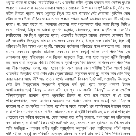
পড়তে পারত না তারাও হোয়াইটফিল্ড এবং ওয়েসলীর জটীল প্রচার শুনতেন আর সেইসব বুঝতে
পারতেন! যেমন তারা করতেন সেভাবে আমাদের লোকেরা কি পারবে সম্পূর্ণ নৈতিক বিচ্যূতির মত
জটীল বিষয়ের প্রচার-সভায় শুধুমাত্র স্থির হয়ে বসে থাকতে? সেই লোকেরা প্রতিদিন ভোর
৫টায় বরফের উপর দাঁড়িয়ে থাকত তাদের প্রচার শোনার জন্য! আমাদের লোকেরা কী সেইরকম
করবে? না, তারা করবে না! আমাদের লোকেরা আবেগপ্রবনভাবে বাঁধা আছে হিংস্র ভিডিও
খেলা, যৌনতা, নিষ্ঠুর ও নোংরা দূরদর্শন অনুষ্ঠান, মাদকদ্রব্য, এবং অশ্লীল ও শয়তানিয়
চলচ্চিত্রের এক স্থির প্রবাহের দ্বারা| ওয়েসলীর ইংল্যান্ডে তাদের এইসবের
কোনটাই
ছিল
না! ওয়েসলীর ইংল্যান্ডে সাধারন লোকেদের মধ্যে বিবাহ-বিচ্ছেদ বলে কোন কিছু ছিল না|
পরিবারগুলি ছিল অক্ষত এবং স্থায়ী, আমাদের বর্তমানের পরিবারের মতন ভাঙ্গাচোরা নয়! এরপর
তাদের সরকারের তুলনায় আমাদের সরকারের দিকে দেখুন| তাদের দেশ পরিচালিত হত
লোকসভার সুস্থ মস্তিষ্কের এবং বিচক্ষন মানুষদের দিয়ে, যারা হয়ত প্রকৃত খ্রীষ্ট বিশ্বাসী
নয়, তবে তারা অন্ততঃ খ্রীষ্টিয় নৈতিকতার দ্বারা প্রভাবিত ছিলেন| আমাদের দেশ পরিচালিত
হয় ভীরু মানুষদের দ্বারা, যারা হলেন দূর্বল এবং এদের কোন খ্রীষ্টিয় নৈতিক আদর্শ নেই|
ওয়েসলীর ইংল্যান্ডে তারা কোন যৌন স্বেচ্ছাচারিতা অনুমোদন করত
না
| আমার আর বেশি কিছু
বলার দরকার আছে কী? আর তাদের ধর্ম্মের ব্যাপারটি কিরকম ছিল? হ্যাঁ, ওয়েসলীর ইংল্যান্ডে
সেটা ছিল বিস্তৃতভাবে ঈশ্বরবাদী ব্যক্তির ধর্ম্ম| হ্যাঁ, প্রায় সমস্ত পালকই ছিলেন
অপরিত্রাণপ্রাপ্ত| কিন্তু – এবং এটা হল খুব বড় একটা “কিন্তু” – তারা মোটেও
“সিদ্ধান্তমূলক মতবাদ” দ্বারা প্রভাবিত ছিলেন না| তারা মনে করতেন না যে তারা
পরিত্রাণপ্রাপ্ত, যেমন আমাদের অন্ততঃ ৭৫ শতাংশ লোকে মনে করেন| তারা চিন্তাও
করতেন না যে তথাকথিত “পাপীদের প্রার্থনা”র মাত্র কয়েকটি শব্দ অস্পষ্টভাবে উচ্চারন করেই
তারা পরিত্রাণ পেতে পারবে| পাপীরা জানতেন যে তারা খ্রীষ্ট বিশ্বাসী নয়, এবং তারা পরিত্রাণ
পেয়েছেন বলে ভণিতা করতেন না, যেমন আমরা করে থাকি| তাছাড়া, যখন তারা মন পরিবর্তনের
কথা ভাবতেন, তারা এই বিষয়ে সেইরকমই ভাবতেন, যেমনভাবে জন ব্যানিয়ন ভেবেছিলেন তার
অতি জনপ্রিয় - “প্রধান পাপীর প্রতি প্রাচুর্য্যময় অনুগ্রহ” এবং “যাত্রিকের গতি” নামের
দুটি বইয়ের মধ্যে| মন পরিবর্তন সম্বন্ধে তাদের যে ধারণা তার সবটাই ছিল পিউরিটানদের