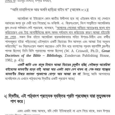
দেখায় না
! এতদূর নিশ্চিত| ঈশ্বর বলছেন,
“আমি তাহাদিগকে আর অমনি ছাড়িয়া যাইব না” (আমোষ ৮:২)|
আমেরিকা বা ইউরোপে কোন জাতীয় উদ্দীপনা হবে না| এইরকম ঘটবে না| সেখানে
বরাবরের জন্য খুব দেরী হয়ে গিয়েছে| ডঃ ডব্লিউ. এ. ক্রিস্ওয়েল, বিংশ শতাব্দীতে আমেরিকার
জন্ম দেওয়া সর্বমহান সেই প্রচারক, বলেছেন, “
আমাদের লোকেরা অবিরত আতঙ্কের মধ্যে বাস
করিতেছেন এবং ইহা আগামীদিনের জন্য অশুভ পূর্বাভাস দান করিতেছে কারণ আমরা হইতেছি
মন্দ লোক
…সকল দিক হইতে আমেরিকা ক্রমবর্ধমানতার সহিত ঈশ্বর-বিহীন এবং ধর্ম্মীয়
শাসনমুক্ত হইয়া পড়িতেছে| এইস্থানে একটি বিচারের দিন আসন্ন এবং আমরা ইহা অনুভব
করিতেছি|” ডঃ ক্রিস্ওয়েল পঞ্চাশ বছরেরও বেশি দিন ধরে ডালাসের প্রথম ব্যাপটিষ্ট মন্ডলীর
পালক ছিলেন| তিনি বিলি গ্রাহামের পালক ছিলেন| (W. A. Criswell, Ph.D.,
Great
Doctrines of the Bible – Bibliology,
Zondervan Publishing House,
1982, p. 43)|
একটি জাতি এবং মানুষ হিসাবে আমরা বিচারের সন্মুখীন হচ্ছি| সেইজন্য আমেরিকা
বাইবেলের ভাববাণীর মধ্যে নাই| আমরা আর একটা মহান দেশ থাকব না| শেষ-সময়ে শাস্ত্রের
ভাববাণীর বিষয়ে মতামত প্রকাশের যোগ্য আর আমরা হব না!
কিন্তু আমি আপনাদের
বলেছিলাম যে এখানে পাঠ্যাংশের দ্বিতীয় একটি প্রয়োগ আছে|
২| দ্বিতীয়, এই পাঠ্যাংশ প্রত্যেক ব্যক্তির প্রতি প্রযোজ্য যারা মৃত্যুজনক
পাপ করে |
এমন একটা সময় আসবে, যদি সেটা ইতিমধ্যেই না এসে গিয়ে থাকে, যখন ঈশ্বর