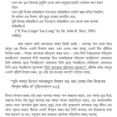
তখন কত দুঃখ বিচারের সন্মুখীন হওয়া কোন অনুগ্রহ ছাড়াই তোমাকে স্মরণ করান
হইবে
তখন তুমি বিলম্ব করিয়াছিলে ইতঃস্তত করিয়াছিলে তথাপি আত্মা চলিয়া গিয়াছিল;
কি ভর্ৎসনা এবং বিলাপ, যদি মৃত্যু তোমায় আশাহীন দেখে,
তুমি বিলম্ব করিয়াছিলে এবং ইতঃস্তত করিয়াছিলে এবং অনেক সময় অপেক্ষা
করিয়াছিলে!
(“If You Linger Too Long” by Dr. John R. Rice, 1895-
1980)|
আজ সকালে আমি আপনাদের সামনে মিনতি করছি – আপনার পাপ থেকে ফিরে
আসুন এবং যীশুকে এখনই বিশ্বাস করুন, যখন এখনও সময় আছে| এখনই যীশু খ্রীষ্টকে
বিশ্বাস করুন – ঈশ্বর আপনাকে পরিত্যাগ করার আগে – যেমন তিনি ইস্রায়েলকে পরিত্যাগ
করেছিলেন! যেমনভাবে তিনি আমোষের দিনে আমাজিয়াকে পরিত্যাগ করেছিলেন! যেমনভাবে
তিনি কয়িনকে ছেড়ে গিয়েছিলেন! যেমনভাবে তিনি ছেড়ে গিয়েছিলেন ফৌরিনকে! যেমনভাবে
তিনি ছেড়ে দিয়েছিলেন যুডাসকে!
তিনি আপনাকে পরিত্যাগ করবেন!!!
খ্রীষ্টের কাছে আসুন|
এখনই খ্রীষ্টে বিশ্বাস করুন, খুব দেরি হয়ে যাওয়ার আগেই! বাইবেল বলছে,
“তুমি সমস্ত চিত্তে সদাপ্রভুতে বিশ্বাস কর; আর তোমার নিজ বিবেচনায়
বিশ্বাস করিও না” (হিতোপদেশ ৩:৫)|
যীশুতে বিশ্বাস করুন| তাঁর রক্ত আপনার সমস্ত পাপ আচ্ছাদন করবে, এবং সমস্ত ধুয়ে দিবে|
ক্রুশের উপরে তাঁর মৃত্যু আপনার করা সমস্ত পাপের প্রায়শ্চিত্ত করবে, এবং অনন্তকালীন
ক্রোধ থেকে আপনাকে মুক্ত করবে| মৃত্যু থেকে তাঁর পুনরুত্থান আপনাকে নতুন জীবন এবং
আশা প্রদান করবে! যীশুকে এখনই বিশ্বাস করুন আর তিনি আপনার পাপ চিরকালের জন্য
ক্ষমা করবেন! ডঃ চান, অনুগ্রহ করে আমাদের প্রার্থনায় পরিচালিত করুন| আমেন|