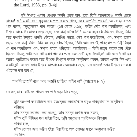
the Lord, 1953, pp. 3-4)|
যদি ঈশ্বর একটা দেশকে অমনি ছেড়ে যান, তবে তিনি আপনাকেও অমনি ছেড়ে
যাবেন
!
যদি একটা দেশ মৃত্যুজনক পাপ করতে পারে, তবে আপনিও পারেন!
১ম যোহন ৫:১৬
পদে বলেন, “মৃত্যুজনক পাপ আছে” (১ম যোহন ৫:১৬)| কয়িন সেই পাপ করেছিলেন, এবং
ঈশ্বর তাকে চিরকালের জন্য ছেড়ে চলে যান| যদিও তিনি অনেক বছর বেঁচেছিলেন, কিন্তু তিনি
আর কখনই উদ্ধার পাননি| ফৌরান, মোশির সময়ে, সেই পাপ করেছিলেন, এবং ঈশ্বর তাকে
ছেড়ে চলে যান| যদিও তিনি বহু বছর বেঁচে ছিলেন, তিনি আর কখনই পরিত্রাণ পাননি| যিহুদা
ঐ পাপ করেছিলেন এবং ঈশ্বর তাকে পরিত্যাগ করেছিলেন – তিনি মাত্র কয়েক ঘন্টা বেঁচে
ছিলেন, কিন্তু সেটা তার পরিত্রাণ পাওয়ার পক্ষে বড্ড দেরী হয়ে গিয়েছিল! যদি আপনি পবিত্র
আত্মার প্রতিরোধ করেন আর যীশুকে বিশ্বাস করতে অস্বীকার করেন, তাহলে একটা দিন এবং
একটা ঘন্টা আসবে যখন ঈশ্বর আপনাকেও তেমনভাবে ছেড়ে চলে যাবেন! তখন ঈশ্বরের দ্বারা
এইরকম বলা হবে যে,
“আমি তাহাদিগকে আর অমনি ছাড়িয়া যাইব না” (আমোষ ৮:২)|
ডঃ জন্ আর. রাইসের গানের কথাগুলি যত্ন নিয়ে শুনুন,
তুমি অপেক্ষা করিয়াছিলে আর ইতঃস্তত করিতেছিলে তবুও পরিত্রাতাকে অস্বীকার
করিয়াছ
তাঁর সমস্ত সতর্কতা কত সহিষ্ণু, তাঁর সমস্ত মিনতি কত সহৃদয়;
যদিও তুমি নিষিদ্ধ ফল খাইয়াছিলে, তুমি শয়্তানের প্রতিজ্ঞাকে বিশ্বাস
করিয়াছিলে;
যদিও তোমার হৃদয় কঠিন হইয়া গিয়াছিল; পাপ তোমার মনকে অন্ধকার করিয়া
দিয়াছিল|