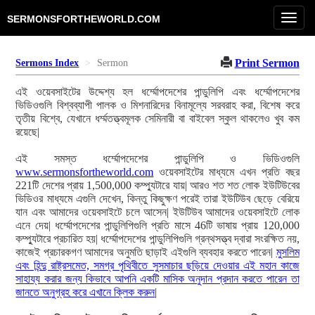
Toggl
SERMONSFORTHEWORLD.COM
navig
Print Sermon
Sermons Index
Sermon
এই ওয়েবসাইটের উদ্দেশ্য হল ধর্ম্মোপদেশের পান্ডুলিপি এবং ধর্ম্মোপদেশের
ভিডিওগুলি বিশ্বব্যাপী পালক ও মিশনারিদের বিনামূল্যে সরবরাহ করা, বিশেষ করে
তৃতীয় বিশ্বে, যেখানে ধর্ম্মতত্ত্বমূলক সেমিনারী বা বাইবেল স্কুল থাকলেও খুব কম
রয়েছে|
এই সমস্ত ধর্ম্মোপদেশের পান্ডুলিপি ও ভিডিওগুলি
www.sermonsfortheworld.com
ওয়েবসাইটের মাধ্যমে এখন প্রতি বছর
221টি দেশের প্রায় 1,500,000 কম্প্যুটারে যায়| আরও শত শত লোক ইউটিউবের
ভিডিওর মাধ্যমে এগুলি দেখেন, কিন্তু কিছুক্ষণ পরেই তারা ইউটিউব ছেড়ে বেরিয়ে
যান এবং আমাদের ওয়েবসাইটে চলে আসেন| ইউটিউব আমাদের ওয়েবসাইটে লোক
এনে দেয়| ধর্ম্মোপদেশের পান্ডুলিপিগুলি প্রতি মাসে 46টি ভাষায় প্রায় 120,000
কম্প্যুটারে প্রচারিত হয়| ধর্ম্মোপদেশের পান্ডুলিপিগুলি গ্রন্থসত্ত্ব দ্বারা সংরক্ষিত নয়,
কাজেই প্রচারকগণ আমাদের অনুমতি ছাড়াই এইগুলি ব্যবহার করতে পারেন|
মুসলিম
এবং হিন্দু রাষ্ট্রসমেত, সমগ্র পৃথিবীতে সুসমাচার ছড়িয়ে দেওয়ার এই মহান কাজে
সাহায্য করার জন্য কিভাবে আপনি একটি মাসিক অনুদান প্রদান করতে পারেন তা
জানতে অনুগ্রহ করে এখানে ক্লিক করুন
|