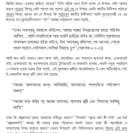
জিনিষ আরও একবার করিতে পারেন|” তিনি সঠিক যখন তিনি বলেন যে ঈশ্বর সেটা আবার
করতে
পারেন
| কিন্তু সেটা প্রশ্ন নয়| প্রশ্ন
এটা নয়
যে ঈশ্বর একটা জাতীয় উদ্দীপনা পাঠাতে
পারেন
কিনা| প্রশ্ন হল যে ঈশ্বর কি
পাঠাবেন
জাতীয় উদ্দীপনা? আমি দৃঢ়প্রত্যয়ী যে এর
উত্তর হল সন্দেহাতীতভাবে “না!” আমরা পাঠ্যাংশে যেমন পড়ছি,
“তখন সদাপ্রভু আমাকে কহিলেন, আমার প্রজা ইস্রায়েলের কাছে পরিণাম
আসিল…আমি তাহাদিগকে আর অমনি ছাড়িয়া যাইব না| সেইদিন প্রাসাদের
গানসকল হাহাকার হইয়া যাইবে, ইহা সদাপ্রভু বলিলেন: শব অনেক; লোকে
সকল স্থানে সেইসকল ফেলিয়া দিয়াছে চুপ” (আমোষ ৮:২-৩)|
আমি মনে করি সেখানে কোন আশা নাই, আমেরিকা এবং পাশ্চাত্য জগতের জন্য, একেবারেই
নাই| একেবারেই না| গতসপ্তাহে ISIS ইন্টারনেটে যে কথাগুলি বলেছে সেগুলি শুনুন| প্যারিসে
১৭ জনকে হত্যা করার ঠিক পরেই, এই মুসলমান জঙ্গীরা আমেরিকাতে ই-মেল পাঠিয়েছিল| সেই
ই-মেলগুলির মধ্যে দুটি মেলে বলা হয়েছে,
“আমরা আপনাদের জন্য আসিয়াছি| আপনাদের পশ্চাৎদিকে পর্যবেক্ষণ
করুন|”
“আমরা বন্ধ করিব না| আমরা আপনার, আপনার স্ত্রী এবং শিশুদের সবকিছু
জানি|”
তারা কি সন্ত্রাসের দ্বারা আমাদের বশীভূত করবে? “ইসলাম” শব্দের অর্থ কী তাই! এর অর্থ
“আত্মসমর্পণ|” আমরা কী তাদের কাছে নিজেদের সমর্পণ করব? তারা কী আমেরিকা ও
পাশ্চাত্যের উপর কর্তৃত্ব করবে? কেবল ঈশ্বরই এটা নিশ্চিতভাবে জানেন,
কিন্তু এটা ভাল