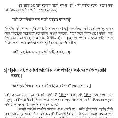
এই পাঠ্যাংশের দুটি প্রয়োগ আছে| প্রথম, এটা একটা জাতির প্রতি প্রয়োগ করা
হয়| ইস্রায়েল জাতির প্রতি, ঈশ্বর বলেছেন,
“আমি তাহাদিগকে আর অমনি ছাড়িয়া যাইব না|”
দ্বিতীয়, এটা একজন ব্যক্তির প্রতি প্রয়োগ করা হয়| অমৎসিয়ের প্রতি, সেই ভ্রান্ত যাজক
যিনি আমোষের বিরোধীতা করেছিলেন, ঈশ্বর বলেছেন, “তুমি নিজে অশুচি দেশে মরিবে, আর
ইস্রায়েল স্বদেশ হইতে অবশ্যই নির্বাসিত হইবে” (আমোষ ৭:১৭)| সেখানে জাতির জন্য
বিচার ছিল – আর একইভাবে এক ব্যক্তির জন্যও বিচার ছিল|
“আমি তাহাদিগকে আর অমনি ছাড়িয়া যাইব না|”
১| প্রথম, এই পাঠ্যাংশ আমেরিকা এবং পাশ্চাত্য জগতের প্রতি প্রয়োগ
হয়েছে |
“আমি তাহাদিগকে আর অমনি ছাড়িয়া যাইব না” (আমোষ ৮:২)|
কেউ একজন বলেন, “ডঃ হাইমার্স, আপনি কী
নিশ্চিত
?” হ্যাঁ, আমি
নিশ্চিত
! আমরা পাপ করে
অনুগ্রহের দিন হারিয়েছি, ঈশ্বর আমাদেরকে আর ছেড়ে যাবেন না| আমি নিশ্চিতভাবে অনুভব
করি যে এইরকমটাই আমেরিকার প্রতি ঘটেছে!
একজন স্বাধীন ব্যপটিষ্ট মানুষের লেখা একটি ব্লগ আমি ইন্টারনেটে পড়ছি| তিনি
এক চালাকচতুর লোক| তিনি বেশ কয়েকটি বিষয়ে সঠিক কথা লিখেছেন| কখনও কখনও তার