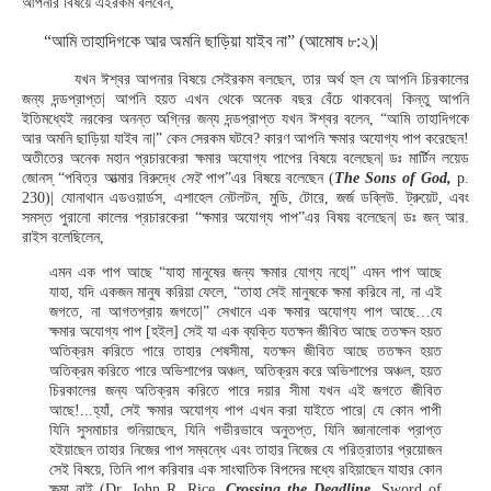
আপনার বিষয়ে এইরকম বলবেন,
“আমি তাহাদিগকে আর অমনি ছাড়িয়া যাইব না” (আমোষ ৮:২)|
যখন ঈশ্বর আপনার বিষয়ে সেইরকম বলছেন, তার অর্থ হল যে আপনি চিরকালের
জন্য দন্ডপ্রাপ্ত| আপনি হয়ত এখন থেকে অনেক বছর বেঁচে থাকবেন| কিন্তু আপনি
ইতিমধ্যেই নরকের অনন্ত অগ্নির জন্য দন্ডপ্রাপ্ত যখন ঈশ্বর বলেন, “আমি তাহাদিগকে
আর অমনি ছাড়িয়া যাইব না|” কেন সেরকম ঘটবে? কারণ আপনি ক্ষমার অযোগ্য পাপ করেছেন!
অতীতের অনেক মহান প্রচারকেরা ক্ষমার অযোগ্য পাপের বিষয়ে বলেছেন| ডঃ মার্টিন লয়েড
জোনস্ “পবিত্র আত্মার বিরুদ্ধে
সেই
পাপ”এর বিষয়ে বলেছেন (
The Sons of God,
p.
230)| যোনাথান এডওয়ার্ডস, এশাহেল নেটলটন, মুডি, টোরে, জর্জ ডব্লিউ. ট্রুয়েট, এবং
সমস্ত পুরানো কালের প্রচারকেরা “ক্ষমার অযোগ্য পাপ”এর বিষয় বলেছেন| ডঃ জন্ আর.
রাইস বলেছিলেন,
এমন এক পাপ আছে “যাহা মানুষের জন্য ক্ষমার যোগ্য নহে|” এমন পাপ আছে
যাহা, যদি একজন মানুষ করিয়া ফেলে, “তাহা সেই মানুষকে ক্ষমা করিবে না, না এই
জগতে, না আগতপ্রায় জগতে|” সেখানে এক ক্ষমার অযোগ্য পাপ আছে…যে
ক্ষমার অযোগ্য পাপ [হইল] সেই যা এক ব্যক্তি যতক্ষন জীবিত আছে ততক্ষন হয়ত
অতিক্রম করিতে পারে তাহার শেষসীমা, যতক্ষন জীবিত আছে ততক্ষন হয়ত
অতিক্রম করিতে পারে অভিশাপের অঞ্চল, অতিক্রম করে অভিশাপের অঞ্চল, হয়ত
চিরকালের জন্য অতিক্রম করিতে পারে দয়ার সীমা যখন এই জগতে জীবিত
আছে!...হ্যাঁ, সেই ক্ষমার অযোগ্য পাপ এখন করা যাইতে পারে| যে কোন পাপী
যিনি সুসমাচার শুনিয়াছেন, যিনি গভীরভাবে অনুতপ্ত, যিনি জ্ঞানালোক প্রাপ্ত
হইয়াছেন তাহার নিজের পাপ সম্বন্ধে এবং তাহার নিজের যে পরিত্রাতার প্রয়োজন
সেই বিষয়ে, তিনি পাপ করিবার এক সাংঘাতিক বিপদের মধ্যে রহিয়াছেন যাহার কোন
ক্ষমা নাই (Dr. John R. Rice,
Crossing the Deadline,
Sword of