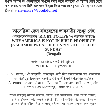
যখনই আপনি ডঃ হেইমার্‌সকে লিখবেন সর্বদা তাকে জানাবেন যে আপনি কোন দেশে
বাস করেন, অথবা তিনি আপনাকে উত্তর দিতে পারবেন না| ডঃ
হেইমার্‌সের ই-মেল
ঠিকানা হল
rlhymersjr@sbcglobal.net
|
আমেরিকা কেন বাইবেলের ভাববাণীর মধ্যে নেই
(ধর্ম্মোপদেশটি রবিবার “RIGHT TO LIFE”এ প্রচারিত হয়েছিল)
WHY AMERICA IS NOT IN BIBLE PROPHECY
(A SERMON PREACHED ON “RIGHT TO LIFE”
SUNDAY)
(Bengali)
লেখক : ডঃ আর এল হাইমার্স, জুনিয়র।
by Dr. R. L. Hymers, Jr.
২০১৫ সালের, ১৮ই জানুয়ারী, সদাপ্রভুর একটি দিনে সকালবেলায় লস্ এঞ্জেলসের
ব্যাপটিষ্ট ট্যাবারন্যাকল মন্ডলীতে এই ধর্ম্মোপদেশটি প্রচারিত হয়েছিল
A sermon preached at the Baptist Tabernacle of Los Angeles
Lord's Day Morning, January 18, 2015
“তখন সদাপ্রভু আমাকে কহিলেন, আমার প্রজা ইস্রায়েলের কাছে পরিণাম আসিল;
আমি তাহাদিগকে আর অমনি ছাড়িয়া যাইব না
| সেইদিন প্রাসাদের গানসকল
হাহাকার হইয়া যাইবে, ইহা সদাপ্রভু বলিলেন: শব অনেক; লোকে সকল স্থানে