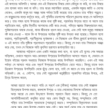
এই জগতের অধিপতি। আমরা যেন এই দিয়াবলের বিষয়ে কোন কৌতুক না করি, বা তার বিষয়ে
যেন হালকা ভাবে কথা না বলি। তার মধ্যে মহাশক্তি রয়েছে, এমনকি সমুদয় জাতি ও দেশের
থেকেও, এমনকি মানুষ যত অস্ত্র আজ পর্যন্ত তৈরী করেছে তার থেকেও তার শক্তি প্রচন্ড।
সে বায়ুমন্ডলের মধ্যে কর্তৃত্ব করে, এই পৃথিবীর চারপাশের পরিবেশ মন্ডলের মধ্যে সে আধিপত্য
করে। তার লক্ষ্য হলো ঈশ্বরের কাজে বাধা সৃষ্টি করা, প্রার্থনার উত্তর যাতে না আসে তার
প্রতিরোধ করা, খৃষ্টের দ্বিতীয় আগমনের দেরী করে দেওয়া, পবিত্র আত্মার বিরুদ্ধাচারন করা,
পুর্নজাগরনকে থমকে দেওয়া, মানব জীবনকে ধ্বংস করে দেওয়া, এবং সেই সঙ্গে মনুষ্য সমাজকে
নষ্ট করে দেওয়া – যাকে কি না ঈশ্বরের সর্বোচ্চ সৃষ্টি করে উন্নত করা হয়েছে। দিয়াবল হলো
ভয়াবহ, প্রতিকূলবাদী, প্রাণীকুলের ঘৃণাজনক। সে নিজেকে এক ভীষন সুন্দার্যে রূপান্তর করে,
ও এই জগতে তাঁর সৃষ্টিকে প্রলোভনে প্ররোচিত করে। কিন্তু সে যখন তার শিকারকে আয়্ত্ব
করে নেয়, তখন সে নিজেকে অতি কুৎসিত ড্রাগনে রূপান্তরিত হয়।
আমাদের পাঠ্যাংশ এমন একটা সময়ের কথা বলে, যা হলো এই যুগের শেষ সময়ের
সন্ধিক্ষন, যেখানে শয়্তান আর কোনমতে ঈশ্বরের উপস্থিতিতে আসতে পারবে না, যেভাবে সে
ইয়োব বইয়ের প্রথম অধ্যায়ে নিজেকে ঈশ্বরের কাছে উপস্থিত করেছিল। এখন এই সময়
পর্যন্ত সে আসতে পারে এবং স্বর্গে ঈশ্বরের উপস্থিতিতে যেতে পারে। কিন্তু তাকে যখন
চিরকাল ঈশ্বরের উপস্থিতি থেকে ছুঁড়ে ফেলা হবে, তাই সে জানে যে তার ধ্বংস বা বিপর্যয়
সন্নিকট। জে. এ. সেইস্স, তার সেই ল্যান্ডমার্ক কমেন্ট্রীতে প্রকাশিত বইয়ের উপরে, এই
চিত্র উল্লেখ করেন,
আমরা হয়তো মনে করতে পারি যে স্বর্গে এক [ভীষন] পরাজয় তার সেই মারাত্মক
বিদ্বেষকে উপশম করবে, কমপক্ষে ঈশ্বর ও তার লোকেদের বিপক্ষে অধিকতর ভাবে
অন্য আরো যে কোন উদ্‌যোগে উৎসাহ প্রদানে বিরত করবে। কিন্তু সে তো
আশাবিহীনভাবেই কলুষিত ছাড়া আর কোন কিছুই নয়, কিন্তু সম্পুর্নভাবে সেই
শক্তি তার পৈশাচিক স্বভাবকে [পরাভূত] করবে। সম্পুর্নভাবে বিকৃতসাধন হওয়া
থেকে আর কোন উপশম সেখানে আর নেই। আর স্বর্গ থেকে তার যে প্রত্যাখান