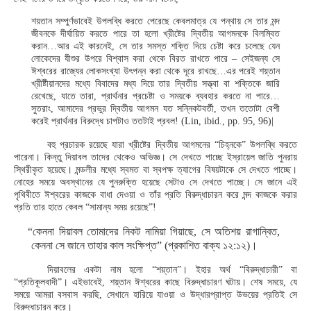
শয়তান সম্পুর্ণভাবেই উপলব্ধি করতে পেরেছে কেবলমাত্র যে পন্থায় সে তার মন্দ
জীবনকে দীর্ঘায়িত করতে পারে তা হলো খ্রীষ্টের দ্বিতীয় আগমনকে বিলম্বিত
করান…আর এই কারনেই, সে তার সমস্ত শক্তি দিয়ে চেষ্টা করে চলেছে যেন
লোকেদের যীশুর উপরে বিশ্বাস করা থেকে বিরত রাখতে পারে – সেইজন্য সে
ঈশ্বরের রাজ্যের লোকসংখ্যা উৎপন্ন করা থেকে দূরে রাখছে…এর পরেই শয়্তান
খ্রীষ্টীয়ানদের মধ্যে বিবাদের মধ্য দিয়ে তার দ্বিতীয় সত্ত্বা বা শক্তিকে জারি
রেখেছে, যাতে তারা, প্রার্থনার প্রচেষ্টা ও সময়কে ব্যবহার করতে না পারে…
সুতরাং, আমাদের প্রভুর দ্বিতীয় আগমন যত সন্নিকটবর্তী, তখন ততোটা বেশী
করেই প্রার্থনার বিরুদ্ধে চাপটাও ততটাই প্রবল! (Lin, ibid., pp. 95, 96)|
বহু প্রচারক রয়েছে যারা খ্রীষ্টের দ্বিতীয় আগমনের “চিহ্নকে” উপলব্ধি করতে
পারেনা। কিন্তু দিয়াবল তাদের থেকেও অভিজ্ঞ। সে দেখতে পাচ্ছে ইস্রায়েল জাতি পুনরায়
স্থিরীকৃত হয়েছে। মন্ডলীর মধ্যে স্বমত বা স্বপক্ষ ত্যাগের বিষয়টাকে সে দেখতে পাচ্ছে।
নোহের সময়ে অবস্থানের যে পুনরুক্তি হয়েছে সেটাও সে দেখতে পাচ্ছে। সে জানে এই
পৃথিবীতে ঈশ্বরের কাজকে বাধা দেওয়া ও তাঁর প্রতি বিরুদ্ধাচারন করে মন্দ কাজকে করার
প্রতি তার হাতে কেবল “সামান্য সময় রয়েছে”!
“কেননা দিয়াবল তোমাদের নিকট নামিয়া গিয়াছে, সে অতিশয় রাগান্বিত,
কেননা সে জানে তাহার কাল সংক্ষিপ্ত” (প্রকাশিত বাক্য ১২:১২)।
দিয়াবলের একটা নাম হলো “শয়্তান”। ইহার অর্থ “বিরুদ্ধাচারী” বা
“প্রতিকূলবাদী”। এইভাবেই, শয়্তান ঈশ্বরের কাছে বিরুদ্ধাচারণ ঘটায়। শেষ সময়ে, যে
সময়ে আমরা বসবাস করছি, সেখানে হারিয়ে যাওয়া ও উদ্ধারপ্রাপ্ত উভয়ের প্রতিই সে
বিরুদ্ধাচারন করে।