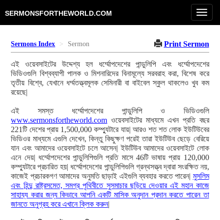
Toggl
SERMONSFORTHEWORLD.COM
navig
Print Sermon
Sermons Index
Sermon
এই ওয়েবসাইটের উদ্দেশ্য হল ধর্ম্মোপদেশের পান্ডুলিপি এবং ধর্ম্মোপদেশের
ভিডিওগুলি বিশ্বব্যাপী পালক ও মিশনারিদের বিনামূল্যে সরবরাহ করা, বিশেষ করে
তৃতীয় বিশ্বে, যেখানে ধর্ম্মতত্ত্বমূলক সেমিনারী বা বাইবেল স্কুল থাকলেও খুব কম
রয়েছে|
এই সমস্ত ধর্ম্মোপদেশের পান্ডুলিপি ও ভিডিওগুলি
www.sermonsfortheworld.com
ওয়েবসাইটের মাধ্যমে এখন প্রতি বছর
221টি দেশের প্রায় 1,500,000 কম্প্যুটারে যায়| আরও শত শত লোক ইউটিউবের
ভিডিওর মাধ্যমে এগুলি দেখেন, কিন্তু কিছুক্ষণ পরেই তারা ইউটিউব ছেড়ে বেরিয়ে
যান এবং আমাদের ওয়েবসাইটে চলে আসেন| ইউটিউব আমাদের ওয়েবসাইটে লোক
এনে দেয়| ধর্ম্মোপদেশের পান্ডুলিপিগুলি প্রতি মাসে 46টি ভাষায় প্রায় 120,000
কম্প্যুটারে প্রচারিত হয়| ধর্ম্মোপদেশের পান্ডুলিপিগুলি গ্রন্থসত্ত্ব দ্বারা সংরক্ষিত নয়,
কাজেই প্রচারকগণ আমাদের অনুমতি ছাড়াই এইগুলি ব্যবহার করতে পারেন|
মুসলিম
এবং হিন্দু রাষ্ট্রসমেত, সমগ্র পৃথিবীতে সুসমাচার ছড়িয়ে দেওয়ার এই মহান কাজে
সাহায্য করার জন্য কিভাবে আপনি একটি মাসিক অনুদান প্রদান করতে পারেন তা
জানতে অনুগ্রহ করে এখানে ক্লিক করুন
|