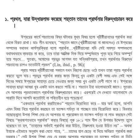
১. প্রথম, যারা উদ্ধারলাভ করেছে শয়্তান তাদের প্রার্থনার বিরুদ্ধাচারন করে
।
ঈশ্বরের কার্যে শয়তানের বিঘ্ন ঘটাবার মুখ্য বিষয় হলো খ্রীষ্টীয়ানদের প্রার্থনা করা
থেকে বিরত রাখা। ডাঃ লীন বলেছেন, “শয়্তান জানে (খ্রীষ্টীয়ানেরা না জানলেও) যে ঈশ্বরের
সম্পদের যথাযথ কার্যপ্রক্রিয়া হলো প্রার্থনা…খ্রীষ্টীয়ানেরা যদি সেই সমস্ত সম্পদগুলো
যথাযথভাবে ব্যবহার না করে, তবে তারা আত্মিক দিক দিয়ে সম্পুর্নভাবে শূন্য হয়ে গিয়ে অসম্পুর্ন
হয়ে পড়বে… সুতরাং, আমাদের প্রভুর আগমন যত সন্নিকটপ্রায়, তখন প্রার্থনার বিরুদ্ধে
শয়তানের চাপও ততোটাই প্রবল” (Lin, ibid., p. 96)|
প্রায় সময়ে খ্রীষ্টীয়ানেরা সকালে যখন বিছানা ছেড়ে ওঠে তখন তারা প্রায় প্রার্থনা
করতে ভুলে যায়। প্রভুর প্রার্থনা করার জন্য কিন্তু খুব একটা বেশী সময় এবং সেই সঙ্গে
দিনের সময়ে ঈশ্বরের সাহায্য চেয়ে নেওয়ার জন্য সময় খুব একটা বেশী লাগে না। ঈশ্বরের
সাহায্য ছাড়া আমরা খুব একটা ভাল করতে পারি না। শয়তান ইহা ভালোভাবেই জানে। সুতরাং
সে আপনার প্রভাতকালে প্রার্থনার বিরুদ্ধাচারন করে। এরপরেই সে দেখতে ভালোবাসে যে
সারাটা দিনে আপনি কতোটাই না শক্তিহীন হয়ে পড়েছেন!
“একভাবে প্রার্থনা করাটাকেও” শয়্তান বিরোধিতা করে – যার অর্থ হলো, আপনি
এমন বিষয় নিয়ে প্রার্থনা করছেন তা যতক্ষন পর্যন্ত না পাচ্ছেন তার বিরোধিতা করে। বিধবার
নাছোড়বান্দা উপমা শিক্ষা দেয় যে আপনার যা প্রয়োজন তা যতক্ষন পর্যন্ত না লাভ করছেন সেই
বিষয়ে “ক্রমাগতভাবে প্রার্থনা” করার বিষয়ে| লূক ১৮:১ পদে যীশু যে উপমার উদ্দেশ্য তুলে
ধরেছেন তা হল, “তাহাদের সর্বদাই প্রার্থনা করা উচিত, নিরুৎসাহ হওয়া উচিত নয়” – অথবা
ইহাকে এইভাবে অনুবাদ করা যেতে পারে, “…তাদের হাল ছেড়ে না দিয়ে অবিরত প্রার্থনা করা
দরকার।” সেই উপমা শিক্ষা দেয় যে দ্রব্য আপনার প্রয়োজন তা যতক্ষন পর্যন্ত না তিনি