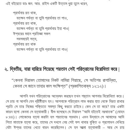
এই বইয়েতে ডাঃ জন. আর. রাইস একটি উত্তম ধুয়া তুলে ধরেন,
প্রার্থনায় রত থাক,
যতক্ষন পর্যন্ত না তুমি প্রার্থনায় তা পাও,
প্রার্থনায় রত থাক,
যতক্ষন পর্যন্ত না তুমি প্রার্থনায় ইহা পাও|
ঈশ্বরের মহান প্রতিজ্ঞা সকল
সবসময়েই সত্য,
প্রার্থনায় রত থাক
যতক্ষন পর্যন্ত না তুমি প্রার্থনায় তা পাও|
২. দ্বিতীয়, যারা হারিয়ে গিয়েছে শয়তান সেই পরিত্রানের বিরোধিতা করে |
“কেননা দিয়াবল তোমাদের নিকট নামিয়া গিয়াছে, সে অতিশয় রাগান্বিত,
কেননা সে জানে তাহার কাল সংক্ষিপ্ত” (প্রকাশিতবাক্য ১২:১২)।
আপনি যখন পরিত্রানের অন্বেষন করছেন তখন শয়্তান আপনার বিরোধিতা করে।
সে চায় না আপনি যেন খ্রীষ্টীয়ান হন। আপনাকে পরিত্রান লাভ করার হাত থেকে বিরত রাখার
প্রতি সে তার নিজের শক্তিতে সমস্ত কিছু করতে চাইবে। কেন সে তা করে? তার একটা
কারন হলো কেননা সে হত্যাকারী। যীশু বলেছেন যে দিয়াবল “আদি হইতেই নরঘাতক” (যোহন
৮:৪৪)। লোকেদের হত্যা করাটা হল শয়তানের স্বভাব। এদন উদ্যানে সে আমাদের আদি
পিতা মাতাকে হত্যা করে, তাদের সে দখলে নেয় সেই ফল খাবার যুক্তি ও প্রলোভন দেখিয়ে
যেটা ঈশ্বর তাদের খেতে বারন করেছিলেন। সে হল আত্মা হত্যাকারী – আর সে চায়