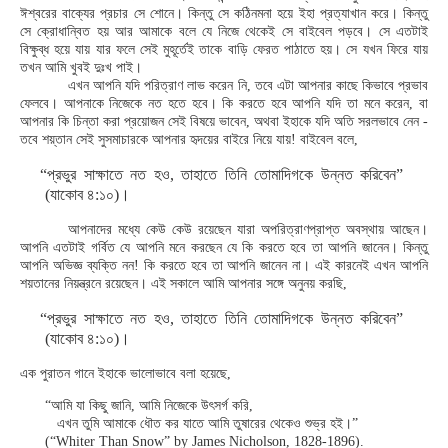
ঈশ্বরের বাক্যের প্রচার সে শোনে। কিন্তু সে কঠিনমনা হয়ে ইহা প্রত্যাখান করে। কিন্তু
সে ক্রোধান্বিত হয় আর আমাকে বলে যে নিজে থেকেই সে বাইবেল পড়বে। সে এতটাই
বিক্ষুব্ধ হয়ে যায় যার ফলে সেই মুহূর্তেই তাকে বাড়ি ফেরত পাঠাতে হয়। সে যখন ফিরে যায়
তখন আমি খুবই দুঃখ পাই।
এখন আপনি যদি পরিত্রাণ লাভ করেন নি, তবে এটা আপনার কাছে কিভাবে প্রভাব
ফেলবে। আপনাকে নিজেকে নত হতে হবে। কি করতে হবে আপনি যদি তা মনে করেন, বা
আপনার কি চিন্তা করা প্রয়োজন সেই বিষয়ে ভাবেন, অথবা ইহাকে যদি অতি সরলভাবে নেন -
তবে শয়্তান সেই সুসমাচারকে আপনার হৃদয়ের বাইরে নিয়ে যায়! বাইবেল বলে,
“প্রভুর সাক্ষাতে নত হও, তাহাতে তিনি তোমাদিগকে উন্নত করিবেন”
(যাকোব ৪:১০)।
আপনাদের মধ্যে কেউ কেউ রয়েছেন যারা অপরিত্রাণপ্রাপ্ত অবস্থায় আছেন।
আপনি এতটাই গর্বিত যে আপনি মনে করছেন যে কি করতে হবে তা আপনি জানেন। কিন্তু
আপনি অভিজ্ঞ ব্যক্তি নন! কি করতে হবে তা আপনি জানেন না। এই কারনেই এখন আপনি
শয়তানের নিয়ন্ত্রনে রয়েছেন। এই সকালে আমি আপনার সঙ্গে অনুনয় করছি,
“প্রভুর সাক্ষাতে নত হও, তাহাতে তিনি তোমাদিগকে উন্নত করিবেন”
(যাকোব ৪:১০)।
এক পুরাতন গানে ইহাকে ভালোভাবে বলা হয়েছে,
“আমি যা কিছু জানি, আমি নিজেকে উৎসর্গ করি,
এখন তুমি আমাকে ধৌত কর যাতে আমি তুষারের থেকেও শুভ্র হই।”
(“Whiter Than Snow” by James Nicholson, 1828-1896).