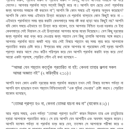
প্রার্থনা করুন, প্রার্থনা করুন ও প্রার্থনা করুন – কিন্তু আপনি আপনার সময়কে নষ্ট করে
ফেলেন। আপনার প্রার্থনা সত্য সত্যই কিছুই করে না। আপনি হাল ছেড়ে দেন! প্রার্থনার
জন্য আপনার সময়কে নষ্ট করবেন না”| আপনি কি কোন সময়ে এই প্রকার অনুভব করেছেন?
আপনি কি কোন সময় এইভাবে চিন্তা করেছেন যে প্রার্থনা বাস্তবে কোন কিছুই করে না –
এইভাবে প্রার্থনাতে সময় ব্যয় করাটা কেবলমাত্র সময় নষ্ট করা ছাড়া আর কিছুই নয়? আপনি
যদি কোন সময়ে এইভাবে তা চিন্তা করে থাকেন, তবে আপনার নিশ্চিত হওয়া দরকার যে ইহা
কেবলমাত্র সেই দিয়াবল যে এই চিন্তাধারা আপনার মনের মধ্যে দিয়েছেন। বেশ কিছু দ্রব্যের
জন্য প্রার্থনা করা বন্ধ করে দেওয়ার জন্য শয়তান বেশ কিছু চালাকি আপনার সঙ্গে করবে।
আপনার প্রার্থনা যাতে জমাট পড়ে যায় সেই বিষয়ে শয়্তান বহু সময় ব্যয় করে আপনাকে
প্রতারিত করার চেষ্টা করে। ঈশ্বরের কাছ থেকে আপনার যা প্রয়োজন সেই দ্রব্য আপনি
প্রাপ্ত করার আগে সেও কঠিন পরিশ্রম করে যেন আপনি প্রার্থনা করাটা বন্ধ করে দেন!
আরো একটা প্রসঙ্গে, প্রেরিত পৌল এই কথা বলেছেন –
“আমরা যেন শয়্তান কর্ত্তৃক প্রতারিত না হই: কেননা তাহার কল্পনা সকল
আমরা অজ্ঞাত নই” (২ করিন্থীয় ২:১১)।
আপনি যখন কোন একটা দ্রব্যের জন্য প্রার্থনা করছেন তখন সেই বিষয়ে যতক্ষন পর্যন্ত না
আপনি হাল ছাড়ছেন তখন শয়্তান নিশ্চিতভাবেই “এক সুবিধা নেওয়ার” চেষ্টা করবে। প্রেরিত
যাকোব বলেছেন,
“তোমরা প্রাপ্ত হও না, কেননা তোমরা যাচনা কর না” (যাকোব ৪:২)।
আর প্রায় সময়ে, এখন পর্যন্ত “তোমরা প্রাপ্ত হওনি” কারন দিয়াবল তার এক চাতুরিতার
দ্বারা আপনাকে প্রতারিত করে। সে চায় আপনি যেন আশাহীন এবং অবসাদ অনুভব করেন।
আপনি যতক্ষন পর্যন্ত না প্রার্থনা বন্ধ করে দেন, ততক্ষন সে আপনাকে পরীক্ষা করে ও