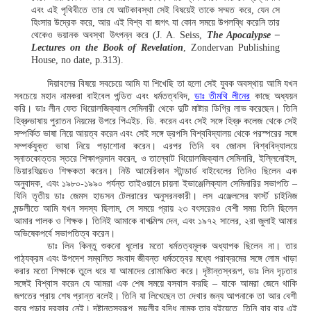
এবং এই পৃথিবীতে তার যে আটকাবস্থা সেই বিষয়েই তাকে সম্মত করে, যেন সে
হিংসার উদ্রেক করে, আর এই বিশ্ব বা জগৎ যা কোন সময়ে উপলব্ধি করেনি তার
থেকেও ভয়ানক অবস্থা উৎপন্ন করে (J. A. Seiss,
The Apocalypse –
Lectures on the Book of Revelation
, Zondervan Publishing
House, no date, p.313).
দিয়াবলের বিষয়ে সবচেয়ে আমি যা শিখেছি তা হলো সেই যুবক অবস্থায় আমি যখন
সবচেয়ে মহান নামকরা বাইবেল পন্ডিত এবং ধর্মতত্ববিদ,
ডাঃ তীমথি লীনের
কাছে অধ্যয়ন
করি। ডাঃ লীন ফেত থিয়োলজিক্যাল সেমিনারী থেকে দুটি মাষ্টার ডিগ্রি লাভ করেছেন। তিনি
হিব্রুভাষায় পুরাতন নিয়মের উপরে পিএইচ. ডি. করেন এবং সেই সঙ্গে হিব্রু কলেজ থেকে সেই
সম্পর্কিত ভাষা নিয়ে আয়ত্ব করেন এবং সেই সঙ্গে ড্রপসি বিশ্ববিদ্যালয় থেকে পরস্পরের সঙ্গে
সম্পর্কযুক্ত ভাষা নিয়ে পড়াশোনা করেন। এরপর তিনি বব জোনস বিশ্ববিদ্যালয়ে
স্নাতকোত্তর স্তরে শিক্ষাপ্রদান করেন, ও তাল্বোট থিয়োলজিক্যাল সেমিনারি, ইল্লিনোইস,
ডিয়ারফিল্ডেও শিক্ষকতা করেন। নিউ আমেরিকান স্টান্ডার্ড বাইবেলের তিনিও ছিলেন এক
অনুবাদক, এবং ১৯৮০-১৯৯০ পর্যন্ত তাইওয়ানে চায়না ইভাঞ্জেলিক্যাল সেমিনারির সভাপতি –
যিনি তৃতীয় ডাঃ জেমস হাডসন টেলরারের অনুসরনকারী। লস এঞ্জেলসের ফার্স্ট চাইনিজ
মন্ডলীতে আমি যখন সদস্য ছিলাম, সে সময়ে প্রায় ২৩ বৎসরেরও বেশী সময় তিনি ছিলেন
আমার পালক ও শিক্ষক। তিনিই আমাকে বাপত্মিস্ম দেন, এবং ১৯৭২ সালের, ২রা জুলাই আমার
অভিষেকপর্বে সভাপতিত্ব করেন।
ডাঃ লিন কিন্তু শুকনো ধূলোর মতো ধর্মতত্বমূলক অধ্যাপক ছিলেন না। তার
পাঠ্যক্রম এবং উপদেশ সম্বলিত সংবাদ জীবন্ত ধর্মতত্বের মধ্যে পরাক্রমের সঙ্গে লোম খাড়া
করার মতো শিক্ষাকে তুলে ধরে যা আমাদের রোমাঞ্চিত করে। দৃষ্টান্তস্বরূপ, ডাঃ লিন দৃঢ়তার
সঙ্গেই বিশ্বাস করেন যে আমরা এক শেষ সময়ে বসবাস করছি – যাকে আমরা জেনে থাকি
জগতের প্রায় শেষ প্রান্ত বলেই। তিনি যা লিখেছেন তা দেখার জন্য আপনাকে তা আর বেশী
করে পড়ার দরকার নেই। দৃষ্টান্তস্বরূপ, মন্ডলীর বৃদ্ধি নামক তার বইয়েতে, তিনি বার বার এই