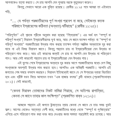
আপনাকেও হত্যা করতে। সে চায় আপনি যেন পুনরায় নরকে মৃত্যুবরণ করেন।
কিন্তু সেখানে আরো এক যুক্তি রয়েছে। রোমীয় ১১:২৫ পদে আমরা তা এইভাবে
পড়ি,
“… যে পর্যন্ত পরজাতীয়দের পূর্ণ সংখ্যা প্রবেশ না করে, সেইজন্য কতক
পরিমানে ইস্রায়েলের কঠিনতা (অন্ধতা) ঘটিয়াছে” (রোমীয় ১১:২৫)।
“পরিপূর্ণতা” এই শব্দকে গ্রীকে অনুবাদ করা হয়েছে “প্লিরোমা”। এর অর্থ হল “সম্পূর্ণ বা
পরিপূর্ণ সংখ্যা”| দিয়াবল ইস্রায়েলীয়দের ঘৃণা করে, আর সে জানে যতক্ষন পর্যন্ত না “সম্পূর্ণ বা
পরিপূর্ণ সংখ্যায়” পরজাতীয়েরা উদ্ধার লাভ করছে ততক্ষন পর্যন্ত আত্মিক অন্ধতাকে দূর করা
যাবে না এই বিষয় দিয়াবল জানে। কিন্তু শয়্তান চায় না ইস্রায়েলীয়েরা যেন উদ্ধার বা
পরিত্রাণ লাভ করে। আর এই কারনের জন্যই সে চায় না আপনি যেন উদ্ধার বা পরিত্রাণ
পান। আর সেই কারনেই শয়্তান চায় না ইস্রায়েলীয়েরা যেন উদ্ধার পায়।
এই যুগের শেষে ইস্রায়েলের অন্ধত্ব দূর করার আগে পরজাতীয়দের মধ্যে বেশ কিছু
সংখ্যককে অবশ্যই উদ্ধার লাভ করতে হবে। আপনিও এক অযিহুদী পরজাতি। আপনি এই
জগতের শেষ সময়ে বসবাস করছেন। দিয়াবল ইতিমধ্যেই জানে যে সে ঈশ্বরের দ্বারা বিচারিত
হবে এবং খ্রীষ্ট যখন ফিরে আসবেন তখন “এক হাজার বৎসর” বন্দী থাকবে (প্রকাশিতবাক্য
২০:২)। সেই কারনেই,
“কেননা দিয়াবল তোমাদের নিকট নামিয়া গিয়াছে, সে অতিশয় রাগান্বিত,
কেননা সে জানে তাহার কাল সংক্ষিপ্ত” (প্রকাশিত বাক্য ১২:১২)।
আজকে শয়্তান এই জগতে উন্মত্তের ন্যায় কেননা সে জানে যে তার সময় খুবই
অল্প। আগের থেকেও অত্যন্ত বেশী করে, পরজাতীদের মধ্যে থেকে “সম্পূর্ণ বা পূর্ণমাত্রায়”
এগিয়ে এসে পরিত্রাণ লাভ করা বন্ধ করে দেওয়ার জন্য সমস্ত প্রচেষ্টাই করে চলেছে। আর