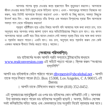
আপনার পাপের মূল্য দেওয়ার জন্য ক্রুশেতে যীশু মৃত্যুবরণ করলেন। আপনাকে
জীবন দেওয়ার জন্য তিনি মৃত্যু থেকে উত্থিত হলেন। এখন - সদাপ্রভুর সাক্ষাতে নিজেকে নত
করুন, আর তিনিই আপনাকে উন্নত করবেন! এখন - আপনি যা কিছু জানেন, সমস্ত কিছুকে
উৎসর্গ করে দিন - আর কেবলমাত্র তাঁর উপরে এক সাধারন বিশ্বাসের দ্বারা যীশু আপনাকে
সমস্ত পাপ থেকে পরিষ্কার করবেন!
প্রকৃত খ্রীষ্টীয়ান হয়ে ওঠার বিষয়ে আপনি যদি আমাদের সঙ্গে কথা বলতে চান, তবে
অনুগ্রহ করে আপনার বসার জায়্গা ত্যাগ করে অডিটোরিয়ামের পিছনে চলে যান। ডাঃ কাগন
আপনাদের আরো একটি ঘরে নিয়ে যাবেন যেখানে সেই সমস্ত দ্রব্য নিয়ে তার সঙ্গে কথা বলতে
ও প্রার্থনা করতে পারেন। এখনি যান। ডাঃ চান, অনুগ্রহ করে প্রার্থনা করুন যেন কেউ
একজন আজকে যীশুতে নির্ভর করতে পারে। আমেন।
(সংবাদের পরিসমাপ্তি)
ডাঃ হাইমার্সের সংবাদ আপনি প্রতি সপ্তাহে ইন্টারনেটের মাধ্যমে
www.realconversion.com
এই সাইটে পড়তে পারেন। ক্লিক করুন “সংবাদের
হস্তলিপি”
আপনি ডাঃ হাইমার্সকে মেইল পাঠাতে পারেন
rlhymersjr@sbcglobal.net
- আপনি
তাকে পত্র লিখতে পারেন P.O. Box 15308, Los Angeles, C A 90015.এই
ঠিকানায়
। আপনি তাকে টেলিফোন করতে পারেন (818) 352-0452.
এই সুসমাচারের ম্যানুস্ক্রিপ্ট এর ওপর ডাঃ হাইমসের কোন কপিরাইট নেই। আপনারা
ইহা ব্যাবহার করতে পারেন ডাঃ হাইমসের অনুমতি ছাড়াই। অবশ্য, ভিডিও মেসেজ
সবই কপিরাইটের সহিত আছে এবং কেবলমাত্র তার অনুমতি নিয়েই ব্যাবহার করা যাবে।