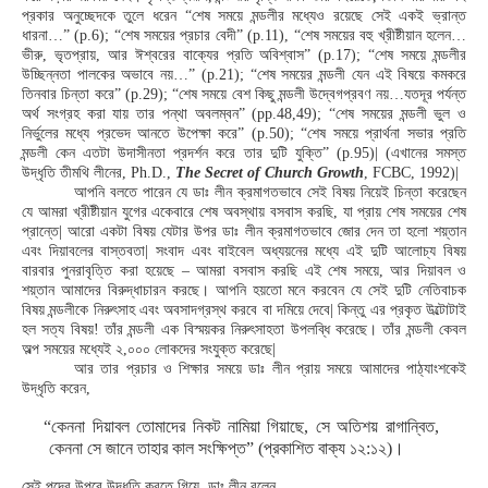
প্রকার অনুচ্ছেদকে তুলে ধরেন “শেষ সময়ে মন্ডলীর মধ্যেও রয়েছে সেই একই ভ্রান্ত
ধারনা…” (p.6); “শেষ সময়ের প্রচার বেদী” (p.11), “শেষ সময়ের বহু খ্রীষ্টীয়ান হলেন…
ভীরু, ভৃতপ্রায়, আর ঈশ্বরের বাক্যের প্রতি অবিশ্বাস” (p.17); “শেষ সময়ে মন্ডলীর
উচ্ছিন্নতা পালকের অভাবে নয়…” (p.21); “শেষ সময়ের মন্ডলী যেন এই বিষয়ে কমকরে
তিনবার চিন্তা করে” (p.29); “শেষ সময়ে বেশ কিছু মন্ডলী উদ্বেগপ্রবণ নয়…যতদূর পর্যন্ত
অর্থ সংগ্রহ করা যায় তার পন্থা অবলম্বন” (pp.48,49); “শেষ সময়ের মন্ডলী ভুল ও
নির্ভুলের মধ্যে প্রভেদ আনতে উপেক্ষা করে” (p.50); “শেষ সময়ে প্রার্থনা সভার প্রতি
মন্ডলী কেন এতটা উদাসীনতা প্রদর্শন করে তার দুটি যুক্তি” (p.95)| (এখানের সমস্ত
উদ্ধৃতি তীমথি লীনের, Ph.D.,
The Secret of Church Growth
, FCBC, 1992)|
আপনি বলতে পারেন যে ডাঃ লীন ক্রমাগতভাবে সেই বিষয় নিয়েই চিন্তা করেছেন
যে আমরা খ্রীষ্টীয়ান যুগের একেবারে শেষ অবস্থায় বসবাস করছি, যা প্রায় শেষ সময়ের শেষ
প্রান্তে| আরো একটা বিষয় যেটার উপর ডাঃ লীন ক্রমাগতভাবে জোর দেন তা হলো শয়্তান
এবং দিয়াবলের বাস্তবতা| সংবাদ এবং বাইবেল অধ্যয়নের মধ্যে এই দুটি আলোচ্য বিষয়
বারবার পুনরাবৃত্তি করা হয়েছে – আমরা বসবাস করছি এই শেষ সময়ে, আর দিয়াবল ও
শয়্তান আমাদের বিরুদ্ধাচারন করছে। আপনি হয়তো মনে করবেন যে সেই দুটি নেতিবাচক
বিষয় মন্ডলীকে নিরুৎসাহ এবং অবসাদগ্রস্থ করবে বা দমিয়ে দেবে| কিন্তু এর প্রকৃত উল্টোটাই
হল সত্য বিষয়! তাঁর মন্ডলী এক বিস্ময়কর নিরুৎসাহতা উপলব্ধি করেছে। তাঁর মন্ডলী কেবল
অল্প সময়ের মধ্যেই ২,০০০ লোকদের সংযুক্ত করেছে|
আর তার প্রচার ও শিক্ষার সময়ে ডাঃ লীন প্রায় সময়ে আমাদের পাঠ্যাংশকেই
উদ্ধৃতি করেন,
“কেননা দিয়াবল তোমাদের নিকট নামিয়া গিয়াছে, সে অতিশয় রাগান্বিত,
কেননা সে জানে তাহার কাল সংক্ষিপ্ত” (প্রকাশিত বাক্য ১২:১২)।
সেই পদের উপরে উদ্ধৃতি করতে গিয়ে, ডাঃ লীন বলেন,