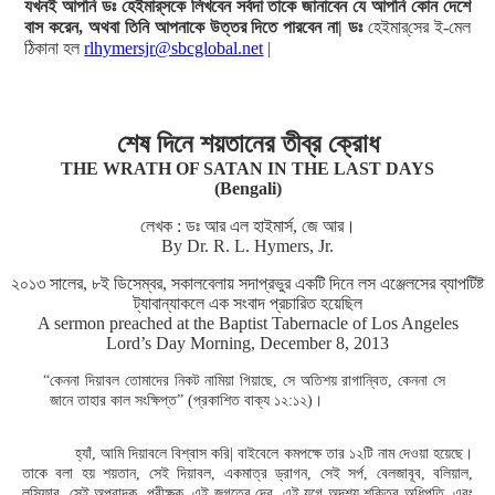
যখনই আপনি ডঃ হেইমার্‌সকে লিখবেন সর্বদা তাকে জানাবেন যে আপনি কোন দেশে
বাস করেন, অথবা তিনি আপনাকে উত্তর দিতে পারবেন না| ডঃ
হেইমার্‌সের ই-মেল
ঠিকানা হল
rlhymersjr@sbcglobal.net
|
শেষ দিনে শয়তানের তীব্র ক্রোধ
THE WRATH OF SATAN IN THE LAST DAYS
(Bengali)
লেখক : ডঃ আর এল হাইমার্স, জে আর।
By Dr. R. L. Hymers, Jr.
২০১৩ সালের, ৮ই ডিসেম্বর, সকালবেলায় সদাপ্রভুর একটি দিনে লস এঞ্জেলসের ব্যাপটিষ্ট
ট্যাবান্যাকলে এক সংবাদ প্রচারিত হয়েছিল
A sermon preached at the Baptist Tabernacle of Los Angeles
Lord’s Day Morning, December 8, 2013
“কেননা দিয়াবল তোমাদের নিকট নামিয়া গিয়াছে, সে অতিশয় রাগান্বিত, কেননা সে
জানে তাহার কাল সংক্ষিপ্ত” (প্রকাশিত বাক্য ১২:১২)।
হ্যাঁ, আমি দিয়াবলে বিশ্বাস করি| বাইবেলে কমপক্ষে তার ১২টি নাম দেওয়া হয়েছে।
তাকে বলা হয় শয়তান, সেই দিয়াবল, একমাত্র ড্রাগন, সেই সর্প, বেলজাবূব, বলিয়াল,
লুসিফার, সেই অপবাদক, পরীক্ষক, এই জগতের দেব, এই যুগে অদৃশ্য শক্তির অধিপতি, এবং