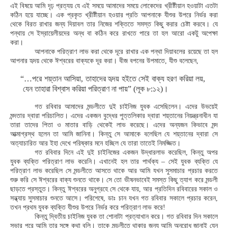
এই বিষয়ে আমি দৃঢ় প্রত্যয় যে এই সময়ে আমাদের সময়ে লোকেদের খ্রীষ্টীয়ান হওয়াটা এতটা
কঠিন হয়ে যাচ্ছে। এক প্রকৃত খ্রীষ্টীয়ান হওয়ার প্রতি আপনাকে যীশুর উপরে নির্ভর করা
থেকে বিরত রাখার জন্য দিয়াবল তার নিজের শক্তিতে সমস্ত কিছু করার চেষ্টা করবে। যে
পন্থায় সে ইস্রায়েলীয়দের অন্ধ বা কঠিন করে রাখতে পারে তা হল আরো একটু অপেক্ষা
করা।
আপনাকে পরিত্রাণ লাভ করা থেকে দূরে রাখার এক পন্থা দিয়াবলের রয়েছে তা হল
আপনার হৃদয় থেকে ঈশ্বরের বাক্যকে দূর করা। বীজ বপনের উপমাতে, যীশু বলেছেন,
“…পরে শয়্তান আসিয়া, তাহাদের হৃদয় হইতে সেই বাক্য হরণ করিয়া লয়,
যেন তাহারা বিশ্বাস করিয়া পরিত্রাণ না পায়” (লূক ৮:১২)।
গত রবিবার আমাদের মন্ডলীতে দুই চাইনিজ যুবক এসেছিলেন। এদের উভয়েই
মন্দতার দ্বারা পরিচালিত। এদের একজন বুদ্ধের পুত্তলিকার দ্বারা শয়্তানের নিয়ন্ত্রনাধীন যা
তারা তাদের পিতা ও মাতার বাড়ি থেকেই লাভ করেছে। এদের অন্যজন কিভাবে মন্দ
আত্মাগ্রস্থ হলেন তা আমি জানিনা। কিন্তু সে আমাকে বলেছিল যে শয়্তানের দ্বারা সে
অত্যাচারিত আর ইহা দেখে পরিষ্কার মনে হচ্ছিল যে তারা তাতেই নিমজ্জিত।
গত রবিবার দিনে এই দুই চাইনিজের একজন উদ্ধারলাভ করেছিল, কিন্তু অপর
যুবক ব্যক্তি পরিত্রাণ লাভ করেনি। এখানেই হল তার পার্থক্য – সেই যুবক ব্যক্তি যে
পরিত্রাণ লাভ করেছিল সে মন্ডলীতে আসতে থাকে আর আমি যখন সুসমাচার প্রচার করতে
শুরু করি সে ঈশ্বরের বাক্য শুনতে থাকে। সে তো ভীষনভাবেই সমস্ত কিছু ত্যাগ করে মন্ডলী
ছাড়তে প্রস্তুত। কিন্তু ঈশ্বরের অনুগ্রহে সে থেকে যায়, আর প্রতিদিন রবিবারের সকাল ও
সন্ধ্যায় সুসমাচার শুনতে আসে। পরিশেষে, ডাঃ চান যখন গত রবিবার সকালে প্রচার করেন,
তখন প্রথম যুবক ব্যক্তি যীশুর উপরে নির্ভর করে পরিত্রাণ লাভ করে!
কিন্তু দ্বিতীয় চাইনিজ যুবক তা শোনাটা প্রত্যাখান করে। গত রবিবার দিন সকালে
সভার পরে আমি তার সঙ্গে কথা বলি। তাকে মন্ডলীতে থাকার জন্য আমি অনুরোধ জানাই যেন