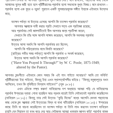
প্রলোভন দেখায় বা আপনার প্রার্থনাকে দূর্বল করে দেয়। মনে রাখবেন, শয়্তানের কাছ থেকে
আমাদের যুদ্ধে জয়ী হতে হলে খ্রীষ্টীয়ানের-প্রার্থনা হলো সবথেকে মুখ্য বিষয়। মনে রাখবেন –
প্রার্থনা হলো এক যুদ্ধ ও দ্বন্দ! পুরাতন একটি সুসমাচারমূলক সঙ্গীত ইহাকে এইভাবে উল্লেখ
করে,
যতক্ষন পর্যন্ত না উত্তর এসেছে আপনি কি ততক্ষন প্রার্থনা করেছেন?
আপনার আত্মাকে দাবী করার প্রতি সেখানে সত্য এক প্রতিজ্ঞা রয়েছে;
আর প্রার্থনার সেই জায়্গাটিতেই যীশু আপনার জন্য প্রতীক্ষা করেন,
সেখানে কি তাঁর সঙ্গে আপনি সাক্ষাৎ করেছেন, আপনি কি সবসময় প্রার্থনা
করেছেন?
উত্তর আসা অবধি কি আপনি প্রার্থনায় রত ছিলেন,
আপনি কি পরিত্রাতার নামে মিনতি করেছেন?
[রাত্রির গভীর সময় পর্যন্ত] আপনি কি প্রার্থনা ও সংঘর্ষ করেছেন,
উত্তর আসা অবধি কি আপনি প্রার্থনা করেছেন?
(“Have You Prayed It Through?” by W. C. Poole, 1875-1949;
altered by the Pastor).
আপনার মন্ডলীতে এইভাবে কোন সময়ে কি এই গান গাইতে শুনেছেন? আমি তো শুনিনি!
খ্রীষ্টীয়ানেরা ইহা গাইতো, কিন্তু ইহা এখন স্থাপত্যশৈলীর বাইরে। “কিন্তু মনুষ্যপুত্র যখন
আসিবেন, তখন কি পৃথিবীতে বিশ্বাস পাইবেন?” (লূক ১৮:৮)।
এখন এটাকে লক্ষ্য করুন! দানিয়েলের দশ অধ্যায়ে আমরা পড়ি যে দানিয়েলের
প্রার্থনা ঈশ্বরের দ্বারা শোনা হয়েছিল আর প্রথম বারেই তিনি সেইভাবেই প্রার্থনা করেছিলেন
(দানিয়েল ১০:১২)। কিন্তু তার সেই উত্তর “কুড়ি দিনের” মধ্যে আসেনি কেননা শয়্তানের
কাছ থেকে মন্দ আত্মারা সেই উত্তরের বিঘ্ন বা বাধা ঘটিয়েছিল (দানিয়েল ১০:১৩)। ঈশ্বরের
কাছে তিনি যা যাচনা করেছিলেন তা যতক্ষন পর্যন্ত না তিনি লাভ করলেন ততক্ষণ দানিয়েল
চায়নি যেন দিয়াবল তা বন্ধ করে দেয় আর সেইজন্য আমরা ধন্যবাদ জ্ঞাপন করি! প্রার্থনা নামক