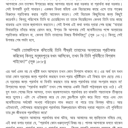
আপনাকে দেন ততক্ষন ঈশ্বরের কাছে আপনার যাচনা করা দরকার বা প্রার্থনা করা দরকার।
সেই উপমাটি খুবই সাধারন। একজন বিধবা মহিলা এক বিচারকের কাছে এসে তার শত্রুর
বিরুদ্ধে প্রতিকার করার প্রতি আবেদন করেন। সেই বিচারক কিছুদিনের জন্য কিছুই
করেননি। কিন্তু পরিশেষে তিনি যা চেয়েছিলেন তা তাকে দিয়েছিলেন কেননা তিনি তার কাছে
বারবার এসে তাকে জ্বালাতন করতেন। সেই উপমা এই কথা বলার দ্বারা শেষ হচ্ছে “যাহারা
দিবারাত্রি তাঁহার কাছে রোদন করে, ঈশ্বর কি আপনার সেই মনোনীতদের পক্ষে অন্যায়ের
প্রতিকার করিবেন না, কেননা তিনি তাহাদের বিষয়ে দীর্ঘসহিষ্ণু” (লূক ১৮:৭)। কিন্তু সেই
উপমার শেষ পদটা বলে,
“আমি তোমাদিগকে বলিতেছি তিনি শীঘ্রই তাহাদের অন্যায়ের প্রতিকার
করিবেন| কিন্তু মনুষ্যপুত্র যখন আসিবেন, তখন কি তিনি পৃথিবীতে বিশ্বাস
পাইবেন?” (লূক ১৮:৮)|
এর অর্থ এমন নয় যে খ্রীষ্ট যখন আসবেন তখন কোন বিশ্বাস থাকবে না। এর অর্থ হল যখন
তারা কোন দ্রব্যের জন্য প্রার্থনা করছেন তখন প্রায় খ্রীষ্টীয়ান এই বিষয়ে হাল ছেড়ে দেয়।
যে দ্রব্যের জন্য প্রার্থনা বা বিনতি করছেন তার জন্য প্রার্থনায় তারা সংগ্রাম করবে না!
বিশ্বাসের মধ্যে “প্রার্থনা করাটা” তখন শেষ সমযের একটা বিরাট পাঠ্যক্রম হয়ে ওঠে। এই
যুগ যখন শেষের দিকে আসন্ন, তখন ক্রমাগতভাবে প্রার্থনায় রত থাকাটা শয়তানকে তীব্রতর
করে তুলবে। এটা সে এইজন্য করে যে যেন মন্ডলীকে দূর্বল করে দিতে পারে এবং যেন
মনোনীতদের সর্বমোট সংখ্যা পরিত্রান লাভ করতে না পারে তার বিলম্ব ঘটায়। আর
এইভাবেই, সেইসময়ে নাছোড়বান্দা প্রার্থনায় বিরুদ্ধাচারন ঘটাবার দ্বারা শয়্তান এই পৃথিবীতে
তার মন্দ জীবনকে প্রলম্বিত করে!
শয়্তান আমাদের প্রার্থনায় বাধা ঘটায়, আর আমাদের বহু ব্যক্তিকে দমিয়ে দেয়,
এই কথা বলার দ্বারা যে, “প্রার্থনা কোন গুরুত্বপূর্ন বিষয় নয়। পালক আপনাকে বলতে থাকেন