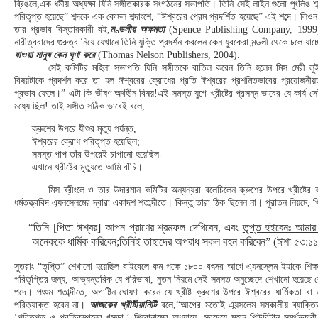
ব্রিঙলে,এক ধর্মীয় অধ্যক্ষা যিনি সঙ্গীতকারক সংগঠনের সভাপতি। তিনি সেই লাইন গুলো পুংলিঙ 
পরিতৃপ্ত হয়েছে” শব্দকে এক কোমল শব্দাংশে, “ঈশ্বরের প্রেম প্রদর্শিত হয়েছে” এই শব্দে। লিওন 
তার প্রভাব বিস্তারকারী বই,
মণ্ডলীর অক্ষমতা
(Spence Publishing Company, 1999)
নারীত্ববাদের গুরুত্ব নিয়ে যেখানে তিনি যুক্তি প্রদর্শন করলেন কেন যুবকেরা মন্ডলী থেকে চলে যাচ
যাওয়া মানুষ কেন ঘৃণা করে
(Thomas Nelson Publishers, 2004).
সেই কমিটির মহিলা সভাপতি যিনি সঙ্গীতকে বাতিল করেন তিনি হলেন মিস মেরী লুই
বিষয়টাকে প্রদর্শন করে তা হল ঈশ্বরের ক্রোধের প্রতি ঈশ্বরের প্রশমিতভাবের প্রয়োজনী
প্রভাব ফেলে।” এটা কি ভীষণ অর্থহীন বিষয়!এই সমস্ত যুগে খ্রীষ্টের প্রসন্ন ভাবের যে কার্য সে
মধ্যে ছিল! তাই সঙ্গীত সঠিক ভাবেই বলে,
ক্রুশের উপরে যীশুর মৃত্যু পর্যন্ত,
ঈশ্বরের ক্রোধ পরিতৃপ্ত হয়েছিল;
সমস্ত পাপ তাঁর উপরেই চাপানো হয়েছিল-
এখানে খ্রীষ্টের মৃত্যুতে আমি বাঁচি।
মিস ব্রীংলে ও তার উদারমান কমিটির অন্যন্যরা বলেচিলেন ক্রুশের উপরে খ্রীষ্টের
ধর্মতত্ত্ববিদ এ্যনস্লেমের দ্বারা একাদশ শতাব্দীতে। কিন্তু তারা ঠিক ছিলেন না। পুরাতন নিয়মে
“তিনি [পিতা ঈশ্বর] আপন প্রাণের শ্রমফল দেখিবেন, এবং
তৃপ্ত হইবেনঃ আমা
অনেককে ধার্মিক করিবেন;তিনিই তাহাদের অপরাধ সকল বহন করিবেন” (ঈশা ৫৩:১১
সুতরাং “তৃপ্তি” শেখানো হয়েছিল বাইবেলে কম পক্ষে ১৮০০ বৎসর আগে এ্যনস্লেম ইহাকে শি
পরিতৃপ্তির জন্য, আভ্যন্তরিক যে পরিভাষা, নুতন নিয়মে সেই সমসত অনুচ্ছেদে শেখানো হয়েছ
পদে। পঞ্চম শতাব্দীতে, অগাষ্টিন ঘোষণা করেন যে খ্রীষ্ট ক্রুশের উপরে ঈশ্বরের ধার্মিকতা ব
পরিত্যাক্ত হবেন না।
আজকের খ্রীষ্টীয়ানিটি
বলে,“আগের মতোই এ্যন্সলেম সমকালীয় ব্যাক্তিত্ত
‘পরিতৃপ্ত ও প্রতিকম্পনের খসড়া,’ শিরোনামের অধ্যায়ে, সবচেয়ে মহান পিউরিটান সমর্থনকারী