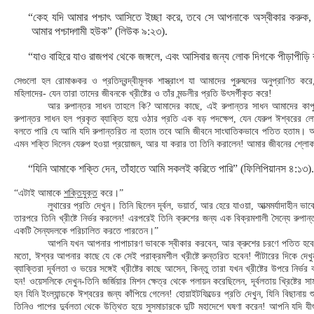
“কেহ যদি আমার পশ্চাৎ আসিতে ইচ্ছা করে, তবে সে আপনাকে অস্বীকার করুক, 
আমার পশ্চাদ্গামী হউক” (লিউক ৯:২৩).
“যাও বাহিরে যাও রাজপথ থেকে জঙ্গলে, এবং আসিবার জন্য লোক দিগকে পীড়াপীড়ি
সেগুলো হল রোমাঞ্চকর ও প্রতিদ্বন্দ্বীমূলক শাস্ত্রাংশ যা আমাদের পুরুষদের অনুপ্রাণিত
মহিলাদের- যেন তারা তাদের জীবনকে খ্রীষ্টের ও তাঁর মন্ডলীর প্রতি উৎসর্গীকৃত করে!
আর রুপান্তর সাধন তাহলে কি? আমাদের কাছে, এই রুপান্তর সাধন আমাদের কাপুর
রুপান্তর সাধন হল প্রকৃত ব্যাক্তি হয়ে ওঠার প্রতি এক বড় পদক্ষেপ, যেন যেরুপ ঈশ্বরের
বলতে পারি যে আমি যদি রুপান্তরিত না হতাম তবে আমি জীবনে সাংঘাতিকভাবে পতিত হতাম। আ
এমন শক্তি দিলেন যেরুপ হওয়া প্রয়োজন, আর যা করার তা তিনি করালেন! আমার জীবনের শ্লো
“যিনি আমাকে শক্তি দেন, তাঁহাতে আমি সকলই করিতে পারি” (ফিলিপিয়ানস ৪:১৩)
“এটাই আমাকে
শক্তিযুক্ত
করে।”
লুথারের প্রতি দেখুন। তিনি ছিলেন দূর্বল, ভয়ার্ত, আর হেরে যাওয়া, আত্মমর্যাদাহীন 
তারপরে তিনি খ্রীষ্টে নির্ভর করলেন! এরপরেই তিনি ক্রুশের জন্য এক বিক্রমশালী সৈন্যে রুপা
একটি সৈন্যদলকে পরিচালিত করতে পারতেন।”
আপনি যখন আপনার পাপাচারণ ভাবকে স্বীকার করবেন, আর ক্রুশের চরণে পতিত হবে
মতো, ঈশ্বর আপনার কাছে যে কে সেই পরাক্রমশীল খ্রীষ্টে রুন্তরিত হবেন! পীটারের দিকে দেখুন
ব্যাক্তিরা দূর্বলতা ও ভয়ের সঙ্গেই খ্রীষ্টের কাছে আসেন, কিন্তু তারা যখন খ্রীষ্টের উপরে নির
হন! ওয়েসলিকে দেখুন-তিনি জর্জিয়ার মিশন ক্ষেত্র থেকে পলায়ন করেছিলেন, দূর্বলতায় খ্রিষ্টের 
হন যিনি ইংল্যান্ডকে ঈশ্বরের জন্য কাঁপিয়ে গেলেন! হোয়াইটফিল্ডের প্রতি দেখুন, যিনি বিছানায় শ
তিনিও পাপের দুর্বলতা থেকে উত্থিত হয়ে সুসমাচারকে দুটি মহাদেশে ঘষণা করেন! আপনি যদি যীশু