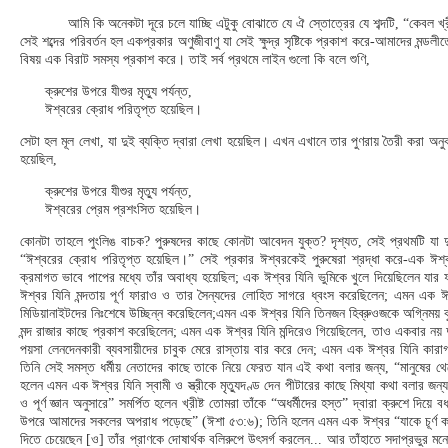
আমি কি অনেকটা দূরে চলে যাচ্ছি এটুকু বোঝাতে যে ঐ স্তোত্রের যে শব্দটি, “কেবল খ
সেই শব্দের পরিবর্তন হল একপ্রকার অণুজীবাণু যা সেই ক্ষুদ্র সৃষ্টিকে প্রকাশ করে-আমাদের মন্ডলীতে প
বিষয় এক বিরাট সমস্য প্রকাশ করে। তাই সর্ব প্রথমে লাইন গুলো কি বলে শুণি,
ক্রুশের উপরে যীশুর মৃত্যু পর্যন্ত,
ঈশ্বরের ক্রোধ পরিতৃপ্ত হয়েছিল।
সেটা হল মূল লেখা, যা দুই ব্যক্তি দ্বারা লেখা হয়েছিল। এখন এখানে তার পুণরায় তৈরী করা অনুবা
হয়েছিল,
ক্রুশের উপরে যীশুর মৃত্যু পর্যন্ত,
ঈশ্বরের প্রেম প্রশংসিত হয়েছিল।
কোনটা তাহলে পুংলিঙ বাচক? পুরুষদের কাছে কোনটা আবেদন যুক্ত? দৃশ্যত, সেই প্রথমটি যা দু
“ঈশ্বরের ক্রোধ পরিতৃপ্ত হয়েছিল।” সেই প্রকার ঈশ্বরকেই পুরুষেরা শ্রদ্ধা করে-এক ঈশ্ব
ক্রমাগত ভাবে পাপের মধ্যে তাঁর অবাধ্য হয়েছিল; এক ঈশ্বর যিনি ভুমিকে খুলে দিয়েছিলেন 
ঈশ্বর যিনি মন্দতায় পূর্ণ ফারাও ও তার সৈন্যদের লোহিত সাগরে ধ্বংস করেছিলেন; এমন এক 
মিডিয়ানাইটদের নিঃশেষে উচ্ছিন্ন করেছিলেন;এমন এক ঈশ্বর যিনি তিনজন হিব্রুওজকে অগ্নিময় 
মন্দ রাজার কাছে প্রকাশ করেছিলেন; এমন এক ঈশ্বর যিনি মন্দিরেও গিয়েছিলেন, তাও একবার নয়
পয়সা লেনদেনকারী ব্যবসায়ীদের চাবুক মেরে রাস্তায় বার করে দেন; এমন এক ঈশ্বর যিনি কারা
তিনি সেই সমস্ত ধর্মীয় নেতাদের কাছে তাকে নিয়ে ফেরত যান এই কথা বলার জন্য, “মানুষের থ
হলেন এমন এক ঈশ্বর যিনি স্বামী ও স্ত্রীকে মৃত্যুদণ্ড দেন পীটারের কাছে মিথ্যা কথা বলার জন্
ও পূর্ণ জ্ঞান অনুসারে” সমর্পিত হলেন খ্রীষ্ট তোমরা তাঁকে “অধর্মীদের হস্ত” দ্বারা ক্রুশে দ
উপরে আমাদের সকলের অপরাধ পড়েছে” (ঈশা ৫৩:৬); তিনি হলেন এমন এক ঈশ্বর “যাকে চূর্ণ করার
দিতে চেয়েছেন [ও] তাঁর প্রাণকে দোষার্থক বলিরুপে উৎসর্গ করলেন... আর তাঁহাতে সদাপ্রভুর