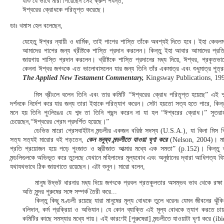
যীশু যে ভাবে মারা গিয়েছেন সেই ক্রুশ পর্যন্ত,
ঈশ্বরের ক্রোধকে পরিতৃপ্ত করেছে।
ডাঃ থমাস হেল বলেছেন,
যেহেতু ঈশ্বর ন্যায়ী ও ধার্মিক, তাই পাপের শাস্তি তাঁকে অবশ্যই দিতে হবে। ইহা কেবলমা
আমাদের পাপের জন্য খ্রীষ্টকে শাস্তি প্রদান করলেন। কিন্তু ইহা আবার আমাদের প্রতি 
জায়গায় শাস্তি প্রদান করলেন। খ্রীষ্টকে শাস্তি প্রদানের মধ্য দিয়ে, ঈশ্বর, প্রকৃত
কেননা ঈশ্বর জগৎকে এত ভালোবাসলেন যার জন্য তিনি তাঁর একমাত্র এবং শুধুমাত্র প
The Applied New Testament Commentary,
Kingsway Publications, 199
মিস ব্রীংলে বলেন তিনি এবং তার কমিটি “ঈশ্বরের ক্রোধ পরিতৃপ্ত হয়েছে” এই শব্দ
দর্শনকে নির্দেশ করে যার জন্য তারা ইহাকে পরিত্যাগ করেন। সেটা হয়তো সত্য হতে পারে, কিন্
মনে হয় তিনি পুংলিঙের যে শব্দ তা তিনি পছন্দ করেন না যা হল “ঈশ্বরের ক্রোধ।” সুতরাং 
চেয়েছেন,“ঈশ্বরের প্রেম প্রদর্শিত হয়েছে।”
ডেভিড মারো প্রেসবাইটান মন্ডলীর একজন বরিষ্ঠ সদস্য (U.S.A.), যা কিনা মিস 
সত্য সত্যই মারোর বই পড়তেন,
কেন মনুষ্য মন্ডলীতে যাওয়া ঘৃণা করে
(Nelson, 2004)। মারো 
প্রতি প্রয়োজন হয়ে পড়ে পুংজাত ও স্ত্রীজাত আত্মার মধ্যে এক সমতা” (p.152)। কিন্তু
মন্ডলিগুলকে অভিভূত করে তুলেছে যেখানে মহিলাদের মূল্যবোধ এবং অনুষ্ঠানের দ্বারা আধিপত্য 
যথাযথভাবে ঠিক জায়গাতে রয়েছেন। এটা শুনুন। মারো বলেন,
মানুষ উদ্ভট ধারনার মধ্য দিয়ে জগৎকে প্রবল প্রতকুলতার অসম্ভব ভাব থেকে রক্ষা
অতি সুন্দর পুরুষের সঙ্গে সম্পর্ক তৈরী করে...
কিন্তু কিছু মণ্ডলী রয়েছে যারা মানুষের মূল্য বোধকে তুলে ধরেনঃ যেমন জীবনের ঝুঁকি
বলিদান, কর্ম প্রক্রিয়া ও অভিযান। যে কোন ব্যাক্তি এই মূল্য বোধকে ত্যাগ করতে চ
কমিটির কাছে সমস্যার মধ্যে পায়। এই কারণেই [পুরুষেরা] মন্ডলীতে যাওয়াটা ঘৃণা করে (ib