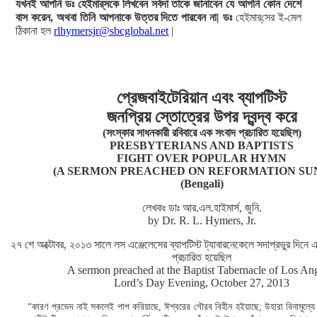
যখনই আপনি ডঃ হেইমার্‌সকে লিখবেন সর্বদা তাকে জানাবেন যে আপনি কোন দেশে
বাস করেন, অথবা তিনি আপনাকে উত্তর দিতে পারবেন না| ডঃ
হেইমার্‌সের ই-মেল
ঠিকানা হল
rlhymersjr@sbcglobal.net
|
প্রেজবাইটেরিয়ান এবং ব্যাপটিস্ট
জনপ্রিয় স্তোত্রের উপর দ্বন্দ্ব করে
(সংস্কার সাধনকারী রবিবারে এক সংবাদ প্রচারিত হয়েছিল)
PRESBYTERIANS AND BAPTISTS
FIGHT OVER POPULAR HYMN
(A SERMON PREACHED ON REFORMATION SU
(Bengali)
লেখকঃ ডাঃ আর.এল.হাইমার্স, জুনি.
by Dr. R. L. Hymers, Jr.
২৭ শে অক্টোবর, ২০১৩ সালে লস এঞ্জেলেসের ব্যাপটিস্ট ট্যাবারনেকেলে সদাপ্রভুর দিনে এ
প্রচারিত হয়েছিল
A sermon preached at the Baptist Tabernacle of Los An
Lord’s Day Evening, October 27, 2013
“কারণ প্রভেদ নাই সকলেই পাপ করিয়াছে, ঈশ্বরের গৌরব বিহীন হইয়াছে; উহারা বিনামূল্যে 