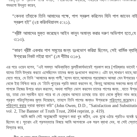
পদগুলো উদ্ধৃত করেন,
“কেননা তাঁহাকে তিনি আমাদের পক্ষে, পাপ স্বরুপ করিলেন যিনি পাপ জানেন নাই;
স্বরুপ হই” (২য় করিনথিয়ানস ৫:২১).
“খ্রীষ্ট আমাদের মুক্ত করেছেন আইন কানুন অমান্য করার দরুণ অভিশাপ হতে,
৩:১৩).
“কারণ খ্রীষ্ট একবার পাপ সমূহের জন্য দুঃখভোগ করিয়া ছিলেন, সেই ধার্মিক ব্যা
ঈশ্বরের নিকট লইয়া যান” (১ম পীটার ৩:১৮).
এর পরে ওয়েন বলেন, “এই সমস্ত অভিব্যক্তি অন্স্বীকার্যভাবেই প্রকাশ করে [পরিষ্কার ভাবেই প্র
যাদের তিনি উদ্ধার করতে এসেছিলেন তাদের জন্য দুঃখভোগ করলেন। এটা হল,সাধারণ ভাবে,আ
যেতে পারে, যে তিনি ‘আমাদের জন্য পাপী,’হলেন যাতে,আমাদের প্রয়োজনে আমরা যেন ঈশ্বরের অভ
থেকে ইহা নিশ্চিত করে যে ‘তিনি পুত্রের প্রতি মমতা করলেন না, কিন্তু আমাদের সকলের জন্য তাঁ
পাপকে নিজের উপরে ধারন করলেন, অথবা শাস্তি ভোগ করলেন তাদের পাপের জন্য...যাতে ঈশ্
হয়, তারা যেন স্বাধীন হতে পারে বা যে ক্রোধ আসতে চলেছে তার হাত থেকে মুক্তি লাভ করে
প্রকৃত পরিতৃপ্তিকর মূল্য দিয়েছেন, তাহলে তিনি পাপের জন্যও ঈশ্বরকে
পরিতৃপ্ত করে
ছেন।
পরিতৃপ্ত করার
দ্বারা ব্যাক্ত করি” (John Owen, D.D., “Satisfaction and Substitu
vol. 2, The Banner of Truth Trust, 2004 reprint, p. 419).
আমি জানি সেই অনুচ্ছেদটি অনুসরণ করা খুব কঠিন, এবং বুঝে ওঠার প্রতিও যথেষ্ঠ দু
ছিলেন না। সুতরাং এই প্রসন্নতার বিষয়ে আমি আপনাকে এক সরল ব্যাখা দেব, যা সেই স্তোত্র 
বিস্তার করে,