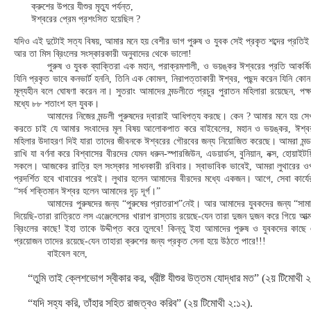
ক্রুশের উপরে যীশুর মৃত্যু পর্যন্ত,
ঈশ্বরের প্রেম প্রশংসিত হয়েছিল ?
যদিও এই দুটোই সত্য বিষয়, আমার মনে হয় বেশীর ভাগ পুরুষ ও যুবক সেই প্রকৃত শব্দের প্রতিই ভ
আর তা মিস ব্রিংলের সংস্কারকারী অনুবাদের থেকে ভালো!
পুরুষ ও যুবক ব্যাক্তিরা এক মহান, পরাক্রমশালী, ও ভয়ঙ্কর ঈশ্বরের প্রতি আকর্ষি
যিনি প্রকৃত ভাবে কনভার্ট হননি, তিনি এক কোমল, নিরাপত্তাকারী ঈশ্বর, পছন্দ করেন যিনি কোন
মূল্যহীন বলে ঘোষণা করেন না। সুতরাং আমাদের মন্ডলীতে প্রচুর পুরাতন মহিলারা রয়েছেন, পক
মধ্যে ৮৮ শতাংশ হল যুবক।
আমাদের নিজের মন্ডলী পুরুষদের দ্বারাই আধিপত্য করছে। কেন ? আমার মনে হয় সেখ
করতে চাই যে আমার সংবাদের মূল বিষয় আলোকপাত করে বাইবেলের, মহান ও ভয়ঙ্কর, ঈশ্বর 
মহিলার উদাহরণ দিই যারা তাদের জীবনকে ঈশ্বরের গৌরবের জন্য নিয়োজিত করেছে। আমরা মন্
রাখি যা বর্ণনা করে বিশ্বাসের বীরদের যেমন ধরুন-স্পারজিউন, এডয়ার্ডস, বুনিয়ান, নক্স, হোয়াই
সকলে। আজকের রাত্রি হল সংস্কার সাধনকারী রবিবার। স্বাভাবিক ভাবেই, আমরা লুথারের ও
প্রদর্শিত হবে খাবারের পরেই। লুথার হলেন আমাদের বীরদের মধ্যে একজন। আগে, সেবা কার্য
“সর্ব শক্তিমান ঈশ্বর হলেন আমাদের দৃঢ় দূর্গ।”
আমাদের পুরুষদের জন্য “পুরুষের প্রাতরাশ”নেই। আর আমাদের যুবকদের জন্য “সাম
দিয়েছি-তারা রাত্রিতে লস এঞ্জেলেসের খারাপ রাস্তায় রয়েছে-যেন তারা দুজন দুজন করে গিয়ে আত
ব্রিংলের কাছে! ইহা তাকে উদ্দীপ্ত করে তুলবে! কিন্তু ইহা আমাদের পুরুষ ও যুবকদের কাছে এক প
প্রয়োজন তাদের রয়েছে-যেন তাহারা ক্রুশের জন্য প্রকৃত সেনা হয়ে উঠতে পারে!!!
বাইবেল বলে,
“তুমি তাই ক্লেশভোগ স্বীকার কর, খ্রীষ্ট যীশুর উত্তম যোদ্ধার মত” (২য় টিমোথী ২
“যদি সহ্য করি, তাঁহার সহিত রাজত্বও করিব” (২য় টিমোথী ২:১২).