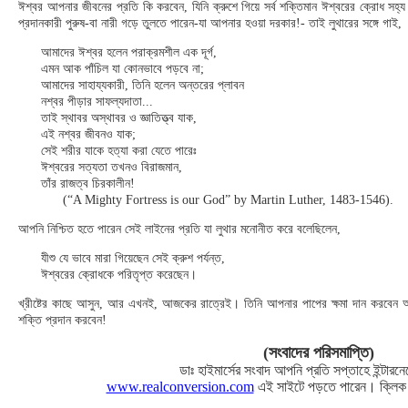
ঈশ্বর আপনার জীবনের প্রতি কি করবেন, যিনি ক্রুশে গিয়ে সর্ব শক্তিমান ঈশ্বরের ক্রোধ সহ্য 
প্রদানকারী পুরুষ-বা নারী গড়ে তুলতে পারেন-যা আপনার হওয়া দরকার!- তাই লুথারের সঙ্গে গাই,
আমাদের ঈশ্বর হলেন পরাক্রমশীল এক দূর্গ,
এমন আক পাঁচিল যা কোনভাবে পড়বে না;
আমাদের সাহায্যকারী, তিনি হলেন অন্তরের প্লাবন
নশ্বর পীড়ার সাফল্যদাতা...
তাই স্থাবর অস্থাবর ও জ্ঞাতিত্ত্ব যাক,
এই নশ্বর জীবনও যাক;
সেই শরীর যাকে হত্যা করা যেতে পারেঃ
ঈশ্বরের সত্যতা তখনও বিরাজমান,
তাঁর রাজত্ব চিরকালীন!
(“A Mighty Fortress is our God” by Martin Luther, 1483-1546).
আপনি নিশ্চিত হতে পারেন সেই লাইনের প্রতি যা লুথার মনোনীত করে বলেছিলেন,
যীশু যে ভাবে মারা গিয়েছেন সেই ক্রুশ পর্যন্ত,
ঈশ্বরের ক্রোধকে পরিতৃপ্ত করেছেন।
খ্রীষ্টের কাছে আসুন, আর এখনই, আজকের রাত্রেই। তিনি আপনার পাপের ক্ষমা দান করবেন
শক্তি প্রদান করবেন!
(সংবাদের পরিসমাপ্তি)
ডাঃ হাইমার্সের সংবাদ আপনি প্রতি সপ্তাহে ইন্টারনে
www.realconversion.com
এই সাইটে পড়তে পারেন। ক্লিক 