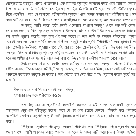
রেঁস্তোরাতে রাত্রের খাবার খাচ্ছিলাম। এক চাইনিজ ব্যাক্তি আমাদের কাছে এসে আমাকে বললেন
বিশ্বাস করার প্রতি পরিচালিত করেছিলাম। সে ছিল হঠকারী একটি ছেলে যে চাউনাটাউনে ঘুরে 
নিয়ে এসেছিল। আর সে আমাদের গ্রীষ্মকালীন ক্যাম্পে এসে আমার সংবাদ শুণে খ্রীষ্টীয়ান হয়।
বয়স আটান্ন বছর। আমি কি ভাবে প্রচার করেছিলাম তা তার মনে আছে আর অত্যন্ত কম্পমান ভাব
উপরন্তু, আমি আরো দুটো মন্ডলী একেবারে সাধারণ অবস্থা থেকে শুরু করি যেমন খু
লোকালয় হতে, যা কিনা স্যানফ্রাসসিসকোর উত্তরে, আবার ডাউন টাউন লস এঞ্জেলেসের সিভিক সে
সব সময়ই প্রচার করেছি,“সদাপ্রভু এই কথা কহেন।” আর আমি সব সময়েই বাইবেলের পাঠ্য
সময়েই সংবাদের শব্দকে পার্থিব জগতে পাপীদের সন্তুষ্ট করার প্রতি “পরিপাট্য” করে তুলিনি
কোন মন্ডলী নেই-কিন্তু, পুণরায় বলতে চাই,তার তো কোন মন্ডলীই নেই! তাঁর “ক্রিস্টাল ক্যাথি
সদস্যরা ছিল তারা বিভিন্ন প্রান্তে ছড়িয়ে পড়েছে! যে দুটো মণ্ডলী আমি আরম্ভ করেছি তারা
মনে হয় পাপীদের সঙ্গে সরাসরি ভাবে কথা বলা তা উদারমনাদের কৌশল প্রয়োগ থেকে ভালো।
উদারমনাদের কাছে তা দেখার জন্য দুর্বোধ্য বলে মনে হয়, অবশ্য। প্রেসবাইটেরিয়া
সঙ্গীত রয়েছে, “কেবলমাত্র খ্রীষ্টে,” যে শব্দ রয়েছে তা বাতিল করে দিচ্ছে কেননা সেই সঙ্গীতের য
পরিবর্তন করাটাকে প্রত্যাখান করছে। আর সেটাই ছিল সেই গীত যা মিঃ গ্রিফিথ কয়েক মুহুর্ত আগ
চায় নি,
যীশু যে ভাবে মারা গিয়েছেন সেই ক্রুশ পর্যন্ত,
ঈশ্বরের ক্রোধকে পরিতৃপ্ত করেছে।
বেশ কিছু মাস আগে,সাউদার্ন ব্যাপটিস্ট কনভেনশান এই গানের সঙ্গে একটা নুতন সঙ্
“ঈশ্বরের ক্রোধকে পরিতৃপ্ত করেছ” বলে যে শব্দ গুচ্ছ রয়েছে সেটাকে পরিবর্তন করে “ঈশ্ব
ব্যাপটিস্ট লেখকের অনুমতি ছাড়াই সেই শব্দগুচ্ছকে পরিবর্তন করে নিয়েছে, আর সে বিষয়ে প্রেস
করে।
“ঈশ্বরের ক্রোধকে পরিতৃপ্ত করেছে” পরিবর্তন করে “ঈশ্বরের প্রেম প্রদর্শিত হয়
পড়লাম তখন আমি অনুধাবন করতে পরলাম এর মধ্যে উদারমনা নারী আন্দোলনের বিষয়টা জড়িত 