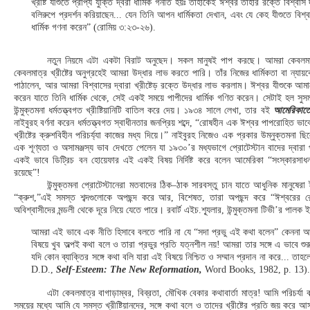
খ্রীষ্ট যীশুতে প্রাপ্য যুক্তি দ্বরা ধার্মিক গনীত হয়ঃ তাঁহাকেই ঈশ্বর তাঁহার রক্তে বিশ্বাস দ
বলিরুপে প্রদর্শন করিয়াছেন... যেন তিনি আপন ধার্মিকতা দেখান, এবং যে কেহ যীশুতে বিশ
ধার্মিক গণনা করেন” (রোমিয় ৩:২৩-২৬).
নতুন নিয়মে এটা একটা বিরাট অনুছেদ। সকল মানুষই পাপ করছে। আমরা কেবলমাত্
কেবলমাত্র খ্রীষ্টের অনুগ্রহেই আমরা উদ্ধার লাভ করতে পারি। তাঁর নিজের ধার্মিকতা বা ন্যায়ক
পাঠালেন, আর আমরা বিশ্বাসের দ্বারা খ্রীষ্টেড় রক্তে উদ্ধার লাভ করলাম। ঈশ্বর যীশুকে আমাদ
করেন যাতে তিনি ধার্মিক থেকে, সেই একই সময়ে পাপীদের ধার্মিক গণিত করেন। সেটাই হল সুসমাচা
উন্মুক্তমনা ধর্মতত্ত্বগত খ্রীষ্টিয়ানিটি বাতিল করে দেয়। ১৯৩৪ সালে লেখা, তার বই
আমেরিকাতে
নাইবুরহ বর্ণনা করেন ধর্মতত্ত্বগত স্বাধীনতার জনপ্রিয় শব্দে, “রোষহীন এক ঈশ্বর পাপরোহিত ভাবে
খ্রীষ্টের ক্রুশবিহীন পরিচর্য্যা কাজের মধ্য দিয়ে।” নাইবুরহ নিজেও এক প্রকার উম্নুক্তমনা ছ
এক শূণ্যতা ও অসামঞ্জস্য ভাব দেখতে পেলেন যা ১৯৩০’র মধ্যভাগে প্রোটেস্টান বাদের দ্ব
একই ভাবে ডিট্রিচ বন হোয়েফার এই একই বিষয় নির্দিষ্ট করে বলেন আমেরিকা “সংস্কারসাধন 
রয়েছে”!
উন্মুক্তমনা প্রোটেস্টানেরা মতবাদের ঠিক–ঠাক সারবস্তু চান যাতে আধুনিক মানুষে
“ক্রুশ,”এই সমস্ত শব্দগুলোকে অপছন্দ করে আর, বিশেষত, তারা অপছন্দ করে “ঈশ্বরের র
অবিশ্বাসীদের মন্ডলী থেকে দূরে নিয়ে যেতে পারে। রবার্ট এইচ.শ্যূলার, উন্মুক্তমনা টিভী’র পাল
আমরা এই ভাবে এক নীতি হিসাবে বলতে পারি না যে “সদা প্রভু এই কথা বলেন” কেননা আম
বিষয়ে খুব অল্পই কথা বলে ও তারা প্রভুর প্রতি যত্নশীল নয়! আমরা তার সঙ্গে এ ভাবে শু
যদি কোন ব্যাক্তির সঙ্গে কথা বলি যারা এই বিষয়ে নিশ্চিত ও সম্মান প্রদান না করে... ত
D.D.,
Self-Esteem: The New Reformation,
Word Books, 1982, p. 13).
এটা কেবলমাত্র বাগাড়াম্বর, বিব্রতা, মৌখিক বেকার কথাবার্তা মাত্র! আমি পরিচর্য
সময়ের মধ্যে আমি যে সমস্ত খ্রীষ্টিয়ানদের, সঙ্গে কথা বলে ও তাদের খ্রীষ্টের প্রতি জয় করে