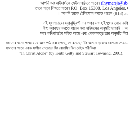
আপনি ডাঃ হাইমার্সকে মেইল পাঠাতে পারেন
rlhymersjr@sbc
তাকে পত্র লিখতে পারেন P.O. Box 15308, Los Angeles,
। আপনি তাকে টেলিফোন করতে পারেন (818) 3
এই সুসমাচারের ম্যানুস্ক্রিপ্ট এর ওপর ডাঃ হাইমসের কোন 
ইহা ব্যাবহার করতে পারেন ডাঃ হাইমসের অনুমতি ছাড়াই। 
সবই কপিরাইটের সহিত আছে এবং কেবলমাত্র তার অনুমতি নিয়ে
সংবাদের আগে শাস্ত্রের যে অংশ পাঠ করা হয়েছে, তা করেছেন মিঃ আবেল প্রধম্মে রোমানস ৩:২০
সংবাদের আগে একক সংগীত গেয়েছেন মিঃ বেঞ্জামিন কিন গেইড গ্রীফিথঃ
“In Christ Alone” (by Keith Getty and Stewart Townend, 2001).