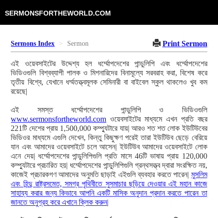
SERMONSFORTHEWORLD.COM
Print Sermon
Sermons Index
Sermon
এই ওয়েবসাইটের উদ্দেশ্য হল ধর্ম্মোপদেশের পান্ডুলিপি এবং ধর্ম্মোপদেশের
ভিডিওগুলি বিশ্বব্যাপী পালক ও মিশনারিদের বিনামূল্যে সরবরাহ করা, বিশেষ করে
তৃতীয় বিশ্বে, যেখানে ধর্ম্মতত্ত্বমূলক সেমিনারী বা বাইবেল স্কুল থাকলেও খুব কম
রয়েছে|
এই সমস্ত ধর্ম্মোপদেশের পান্ডুলিপি ও ভিডিওগুলি
www.sermonsfortheworld.com
ওয়েবসাইটের মাধ্যমে এখন প্রতি বছর
221টি দেশের প্রায় 1,500,000 কম্প্যুটারে যায়| আরও শত শত লোক ইউটিউবের
ভিডিওর মাধ্যমে এগুলি দেখেন, কিন্তু কিছুক্ষণ পরেই তারা ইউটিউব ছেড়ে বেরিয়ে
যান এবং আমাদের ওয়েবসাইটে চলে আসেন| ইউটিউব আমাদের ওয়েবসাইটে লোক
এনে দেয়| ধর্ম্মোপদেশের পান্ডুলিপিগুলি প্রতি মাসে 46টি ভাষায় প্রায় 120,000
কম্প্যুটারে প্রচারিত হয়| ধর্ম্মোপদেশের পান্ডুলিপিগুলি গ্রন্থসত্ত্ব দ্বারা সংরক্ষিত নয়,
কাজেই প্রচারকগণ আমাদের অনুমতি ছাড়াই এইগুলি ব্যবহার করতে পারেন|
মুসলিম
এবং হিন্দু রাষ্ট্রসমেত, সমগ্র পৃথিবীতে সুসমাচার ছড়িয়ে দেওয়ার এই মহান কাজে
সাহায্য করার জন্য কিভাবে আপনি একটি মাসিক অনুদান প্রদান করতে পারেন তা
জানতে অনুগ্রহ করে এখানে ক্লিক করুন
|