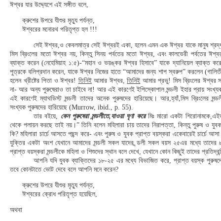
ঈশ্বর যার উদ্দ্যেশে এই সঙ্গীত বলে,
ক্রুশের উপরে যীশুর মৃত্যু পর্যন্ত,
ঈশ্বরের মনোরথ পরিতৃপ্ত হল !!!
সেই ঈশ্বর,ও কেবলমাত্র সেই ঈশ্বরই একা, হলেন এমন এক ঈশ্বর যাকে মানুষ শ্রদ্ধা
মিস ব্রিংলের মতো ঈশ্বর নয়, কিন্তু সিনয় পর্বতের মতো ঈশ্বর, এবং কালভেরী পর্বতের ঈশ্
ব্যাক্ত করেন (নেহেমিয়াহ ১:৫)-“মহান ও ভয়ঙ্কর ঈশ্বর হিসাবে” যাকে দ্যানিয়েল ব্যাক্ত কর
পুত্রকে বলিপ্রদান করেন, যাকে ঈশ্বর নিজের হাতে “আমাদের জন্য শাপ স্বরুপ” করলেন (গা
হলেন খ্রীষ্টের পিতা ও ঈশ্বর!
তিনিই
আমার ঈশ্বর,
তিনিই
আমার প্রভু! মিস ব্রিংলের ঈশ্বর 
না- আর অন্য পুরুষেরাও তা চাইবে না! আর এই কারণেই ইপিস্কোপাল মন্ডলী ইহার প্রায় সংখ্যক
এই কারণেই ম্যাথডিস্ট মন্ডলী তাদের অনেক পুরুষদের হারিয়েছে। আর,হ্যাঁ,মিস ব্রিংলের মন্
সংখ্যক পুরুষদের হারিয়েছে (Murrow, ibid., p. 55).
তার বইয়ে,
কেন পুরুষেরা মন্ডলীতে,যাওয়া ঘৃণা করে
মিঃ মারো একটা শিরোনামকে,এইভা
থেকে পলায়ন করছে তাই নয়।” তিনি বলেন মহিলারা চায় তাদের নিরাপত্তা, কিন্তু পুরুষ ও যুবক প
কি? মহিলারা চার্চে আসতে পছন্দ করে- এবং পুরুষ ও যুবক প্রাপ্ত বয়স্করা একেবারেই চার্চে আস
যুক্তির একটা অংশ যেখানে আমাদের মন্ডলী সকল যাদের ন্ডলী সকল বয়স ২৫এর মধ্যে তাদের ৮৮
প্রাপ্ত বয়স্করা মন্ডলীকে মহিলা ও শিশুদের স্থান বলে দেখে, যেখানে কোন কিছুই তাদের প্রতিদ্বন
আপনি যদি যুবক ব্যাক্তিদের ১৮-২৫ এর মধ্যে বিভাজিত করে, প্রাপ্ত বয়স্ক পুর
তবে কোনটাতে ভোট দেবে বলে আপনি মনে করেন?
ক্রুশের উপরে যীশুর মৃত্যু পর্যন্ত,
ঈশ্বরের ক্রোধ পরিতৃপ্ত হয়েছিল,
অথবা