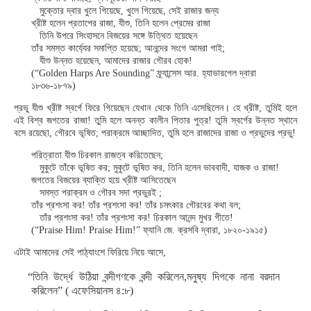
মুক্তোর দ্বার খুলে গিয়েছে, খুলে গিয়েছে, সেই রাজার জন্য
খ্রীষ্ট হলেন প্রতাপের রাজা, যীশু, তিনি হলেন প্রেমের রাজা
তিনি উপরে সিংহাসনে বিজয়ের সঙ্গে উত্থিত হয়েছেন
তাঁর সমস্ত কার্য্যের সমাপ্তি হয়েছে; আনন্দের সংগে আমরা গাই;
যীশু উন্নত হয়েছেন, আমাদের রাজার গৌরব হোক!
(“Golden Harps Are Sounding” ফ্র্যান্সেস আর. হ্যাভারগেল দ্বারা
১৮৩৬-১৮৭৯)
প্রভু যীশু খ্রীষ্ট স্বর্গে ফিরে গিয়েছেন যেখান থেকে তিনি এসেছিলেন। হে খ্রীষ্ট, তুমিই হলে
এই বিশ্ব জগতের রাজা! তুমি হলে অনন্ত কালীন পিতার পুত্র! তুমি স্বর্গের উন্নত স্থানে
বসে রয়েছো, গৌরবে ভূষিত; পরাক্রমে আচ্ছাদিত, তুমি হলে রাজাদের রাজা ও প্রভুদের প্রভু!
পরিত্রাতা যীশু চিরকাল রাজত্ব করিতেছেন;
মুকুটে তাঁকে ভূষিত কর; মুকুটে ভূষিত কর, তিনি হলেন ভাববাদী, যাজক ও রাজা!
জগতের বিজয়ের ব্যাক্তি হয়ে খ্রীষ্ট আসিতেছেন
সমস্ত পরাক্রম ও গৌরব সদা প্রভুরই ;
তাঁর প্রশংসা কর! তাঁর প্রশংসা কর! তাঁর চমৎকার গৌরবের কথা বল;
তাঁর প্রশংসা কর! তাঁর প্রশংসা কর! চিরকাল আনন্দ মুখর গীতে!
(“Praise Him! Praise Him!” ফ্যানি জে. ক্রসবি দ্বারা, ১৮২০-১৯১৫)
এটাই আমাদের সেই পাঠ্যাংশে ফিরিয়ে নিয়ে আসে,
“তিনি উর্দ্ধে উঠিয়া বন্দীগণকে বন্দী করিলেন,মনুষ্য দিগকে নানা বরদান
করিলেন” ( এফেসিয়ানস ৪:৮)