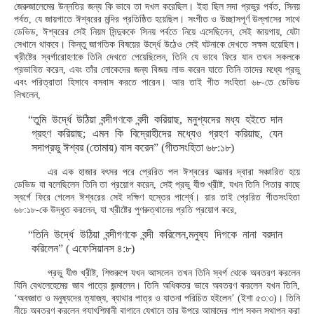
জেরুজালেমের উন্নতির জন্য কি ভাবে তা দখল করেছিল। ইহা ছিল সদা প্রভুর পর্বত, সিনয়
পর্বত, যে জায়গাতে ঈশ্বরের মন্দির প্রতিষ্ঠিত হয়েছিল। সংগীত ও উচ্ছাসপূর্ণ উল্লাসের সাথে
ডেভিড, ঈশ্বরের সেই নিয়ম সিন্দুককে সিনয় পর্বতে নিয়ে এসেছিলেন, সেই জায়গায়, যেটা
সেখানে থাকবে। কিন্তু জাগতিক বিষয়ের উর্দ্ধে উঠেও সেই ঘটনাকে দেখতে সক্ষম হয়েছিল।
খ্রীষ্টের স্বর্গারোহণকে তিনি দেখতে পেয়েছিলেন, তিনি যে ভাবে ফিরে যান তখন সকলকে
প্রভাবিত করেন, এবং তাঁর লোকেদের জন্য বিজয় লাভ করেন যাতে তিনি তাদের মধ্যে প্রভু
এবং পরিত্রাতা হিসাবে বসবাস করতে পারেন। আর তাই গীত সংহিতা ৬৮-তে ডেভিড
লিখলেন,
“তুমি উর্দ্ধে উঠিয়া বন্দীগণকে বন্দী করিয়াছ, মনুশ্যদের মধ্য হইতে দান
গ্রহণ করিয়াছ; এমন কি বিদ্রোহীদের মধ্যেও গ্রহণ করিয়াছ, যেন
সদাপ্রভু ঈশ্বর (তোমায়) বাস করেন” (গীতসংহিতা ৬৮:১৮)
এর এক হাজার বৎসর পরে প্রেরিত পল ঈশ্বরের আত্মার দ্বারা সঞ্চারিত হয়ে
ডেভিড যা বলেছিলেন তিনি তা প্রয়োগ করেন, সেই প্রভু যীশু খ্রীষ্ট, যখন তিনি পিতার কাছে
স্বর্গে ফিরে গেলেন ঈশ্বরের সেই দক্ষিণ হস্তের পার্শ্বে। য়ার তাই প্রেরিত গীতসংহিতা
৬৮:১৮-কে উদ্ধৃত করলেন, যা খ্রীষ্টের পুণরুত্থানের প্রতি প্রয়োগ করে,
“তিনি উর্দ্ধে উঠিয়া বন্দীগণকে বন্দী করিলেন,মনুষ্য দিগকে নানা বরদান
করিলেন” ( এফেসিয়ানস ৪:৮)
প্রভু যীশু খ্রীষ্ট, শিশুরুপে যখন আসলেন তখন তিনি স্বর্গ থেকে অবতরণ করলেন
যিনি বেথলেহেমের জাব পাত্রে জন্মালেন। তিনি অধিকতর ভাবে অবতরণ করলেন যখন তিনি,
‘অবজ্ঞাত ও মনুষ্যদের ত্যাজ্য, ব্যাথার পাত্র ও যাতনা পরিচিত হইলেন’ (ইশা ৫৩:৩)। তিনি
নীচে অবতরণ করলেন গ্যাৎশিমানী বাগানে যেখানে তার উপরে আমাদের পাপ সকল স্থাপন করা