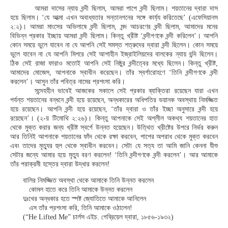
আমরা দাসের ন্যায় বন্দী ছিলাম, আমরা পাপে বন্দী ছিলাম। শয়তানের দ্বারা দাস
হয়ে ছিলাম। ‘যে আত্মা এখন অবাধ্যতার সন্তানগনের সঙ্গে কার্য্য করিতেছে’ (এফেসিয়ানস
২:২)। আমরা মাংসের অভিলাষে বন্দী ছিলাম, মন্দ আচরণের বন্দী ছিলাম, আমাদের মনের
বিভিন্ন প্রকার ইচ্ছায় আমরা বন্দী ছিলাম। কিন্তু খ্রীষ্ট ‘বন্দীগণকে বন্দী করিলেন’। আপনি
কোন সময়ে ভুলে যাবেন না যে আপনি সেই সমস্ত শত্রুদের দ্বারা বন্দী ছিলেন। কোন সময়ে
ভুলে যাবেন না যে আপনি মিশরে সেই আশাহীন ইজ্রাইলিয়দের বালকের ন্যায় বন্দি ছিলেন।
ঠিক সেই রাজা ফারাও মতোই আপনি সেই নিষ্ঠুর বন্দীত্বের মধ্যে ছিলেন। কিন্তু খ্রীষ্ট,
আমাদের মোজেস, আপনাকে স্বাধীন করেছেন। তাঁর স্বর্গারোহণে ‘তিনি বন্দীগণকে বন্দী
করলেন’। আসুন তাঁর পবিত্র নামের প্রশংসা করি।
সন্দেহহীন ভাবেই আজকের সকালে সেই প্রকার ব্যাক্তিরা রয়েছেন যারা এখন
পর্যন্ত শয়তানের বন্ধনে বন্দী হয়ে রয়েছেন, অন্ধকারের অধিপতির ভয়ানক অবস্থায় নিমজ্জিত
হয়ে রয়েছেন। আপনি বন্দী হয়ে রয়েছেন, ‘তাঁর দ্বারা ও তাঁর ইচ্ছা অনুসারে বন্দী হয়ে
রয়েছেন’। (২-য় টিমোথি ২:২৬)। কিন্তু আপনাকে সেই অশ্লীল অকথ্য শয়তানের হাত
থেকে মুক্ত করার জন্য খ্রীষ্ট স্বর্গে উন্নত হয়েছেন। উত্থিত খ্রীষ্টের উপরে নির্ভর করুন
আর তিনিই আপনাকে শয়তানের ফাঁদ থেকে রক্ষা করবেন, পাপের অপরাধ থেকে মুক্ত করবেন
এবং তাদের মৃত্যুর হুল থেকে স্বাধীন করবেন। সেটা যে সত্য তা আমি জানি কেননা যীশু
সেটার জন্যে আমার হয়ে মৃত্যু বরণ করলেন! ‘তিনি বন্দীগণকে বন্দী করলেন’। আর আমাকে
তাঁর পরাক্রমী হস্তের দ্বারা উদ্ধার করলেন!
বালির নিমজ্জিত অবস্থা থেকে আমাকে তিনি উন্নত করলেন
কোমল হাতে করে তিনি আমাকে উন্নত করলেন
দুঃখের অন্ধকার হতে স্পষ্ট জ্যোতিতে আমাকে আনিলেন
এস তাঁর প্রশংসা করি, তিনি আমাকে ওঠালেন!
(“He Lifted Me” চার্লস এইচ. গেব্রিয়েল দ্বারা, ১৮৫৬-১৯৩২)