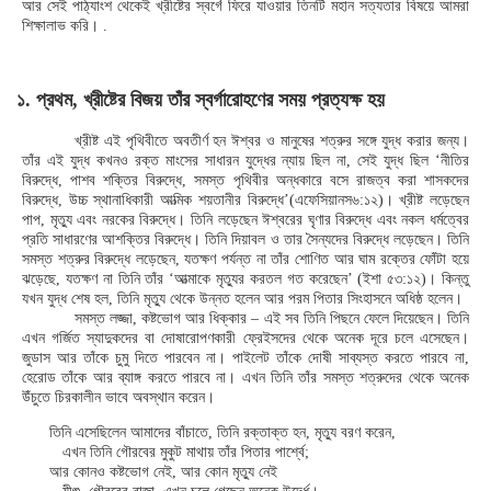
আর সেই পাঠ্যাংশ থেকেই খ্রীষ্টের স্বর্গে ফিরে যাওয়ার তিনটি মহান সত্যতার বিষয়ে আমরা
শিক্ষালাভ করি। .
১. প্রথম, খ্রীষ্টের বিজয় তাঁর স্বর্গারোহণের সময় প্রত্যক্ষ হয়
খ্রীষ্ট এই পৃথিবীতে অবতীর্ণ হন ঈশ্বর ও মানুষের শত্রুর সঙ্গে যুদ্ধ করার জন্য।
তাঁর এই যুদ্ধ কখনও রক্ত মাংসের সাধারন যুদ্ধের ন্যায় ছিল না, সেই যুদ্ধ ছিল ‘নীতির
বিরুদ্ধে, পাশব শক্তির বিরুদ্ধে, সমস্ত পৃথিবীর অন্ধকারে বসে রাজত্ব করা শাসকদের
বিরুদ্ধে, উচ্চ স্থানাধিকারী আত্মিক শয়তানীর বিরুদ্ধে’(এফেসিয়ানস৬:১২)। খ্রীষ্ট লড়েছেন
পাপ, মৃত্যু এবং নরকের বিরুদ্ধে। তিনি লড়েছেন ঈশ্বরের ঘৃণার বিরুদ্ধে এবং নকল ধর্মত্বের
প্রতি সাধারণের আশক্তির বিরুদ্ধে। তিনি দিয়াবল ও তার সৈন্যদের বিরুদ্ধে লড়েছেন। তিনি
সমস্ত শত্রুর বিরুদ্ধে লড়েছেন, যতক্ষণ পর্যন্ত না তাঁর শোণিত আর ঘাম রক্তের ফোঁটা হয়ে
ঝড়েছে, যতক্ষণ না তিনি তাঁর ‘আত্মাকে মৃত্যুর করতল গত করেছেন’ (ইশা ৫৩:১২)। কিন্তু
যখন যুদ্ধ শেষ হল, তিনি মৃত্যু থেকে উন্নত হলেন আর পরম পিতার সিংহাসনে অধিষ্ঠ হলেন।
সমস্ত লজ্জা, কষ্টভোগ আর ধিক্কার – এই সব তিনি পিছনে ফেলে দিয়েছেন। তিনি
এখন গর্জিত স্যাদুকদের বা দোষারোপণকারী ফ্রেইসদের থেকে অনেক দূরে চলে এসেছেন।
জুডাস আর তাঁকে চুমু দিতে পারবেন না। পাইলেট তাঁকে দোষী সাব্যস্ত করতে পারবে না,
হেরোড তাঁকে আর ব্যাঙ্গ করতে পারবে না। এখন তিনি তাঁর সমস্ত শত্রুদের থেকে অনেক
উঁচুতে চিরকালীন ভাবে অবস্থান করেন।
তিনি এসেছিলেন আমাদের বাঁচাতে, তিনি রক্তাক্ত হন, মৃত্যু বরণ করেন,
এখন তিনি গৌরবের মুকুট মাথায় তাঁর পিতার পার্শ্বে;
আর কোনও কষ্টভোগ নেই, আর কোন মৃত্যু নেই