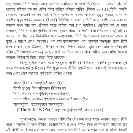
হল, সেখানে তিনি আকুল ভাবে আর্তনাদ করছিলেন ও ঘেমে গিয়েছিলেন, ‘ যেখানে তাঁর ঘর্ম
রক্তের ঘনীভূত বড় বড় ফোঁটা হইয়া ভুমিতে পড়িতে লাগিল (লিউক ২২:৪ঃ৪৪)তিনি এমনকি
সেখানেও অবতরণ করলেন যেখানে তিনি আপনাকে অবনত করিলেন মৃত্যু পর্যন্ত, এমন কি
ক্রুশীয় মৃত্যু পর্যন্ত আজ্ঞাবহ হইলেন’(ফিলিপিয়ানস ২:৮)। তিনি আরো বেশী ভাবে অবতরণ
করলেন যখন তাঁর মৃত শরীরকে কবরে শায়িত করে রাখা হয়েছিল। প্রেরিত পল সে ভাবে
বলেছেন, ‘ তিনি আবার পৃথিবীর নীচতর স্থানে নামিয়া ছিলেন’। (এফেসিয়ানস ৪:৯) তাঁর যে
অবতরণ তা ছিল এক দীর্ঘকালীন এবং অন্ধকারময়, তিনি অবমাননাকর স্থানে নত হলেন ও
মৃত্যু ও যন্ত্রণা ভোগ করলেন। এক অন্ধকারাচ্ছন্নতা এবং ত্যাজ্য অবস্থার মধ্যে তিনি
চিৎকার করে বলে উঠলেন, ‘ঈশ্বর আমার, ঈশ্বর আমার, তুমি কেন আমাকে পরিত্যাগ
করিয়াছ’? (ম্যাথুজ ২৭:৪৬) কবরের সেই সর্ব নিম্ন স্থানে তাঁকে শায়িত করে রোমিয় সৈন্যরা
কবরকে শিলমোহর দিয়ে পাহারা দিতে থাকলেন।
কিন্তু তৃতীয় দিবসে, অতি প্রত্যুষে, পৃথিবী কেঁপে উঠলো, স্বর্গের দূত কবরের মুখ
থেকে পাথরকে সরিয়ে দিলেন। যীশু মৃত্যু থেকে জীবিত হয়ে উঠলেন এবং সেই অন্ধকারাচ্ছন্ন
কবর থেকে হেঁটে সকালের সূর্যালোকে বেরিয়ে এলেন!
হাল্লেলুইয়া! হাল্লেলুইয়া! হাল্লেলুইয়া!
তিনটি দুঃখের দিন অতিদ্রুত নিশ্চিহ্ন হল
তিনি গৌরবের সঙ্গে পুণরুত্থিত হয়ে উঠলেন;
সমস্ত গৌরব আমাদের পুণরুত্থিত মস্তকের! হাল্লেলুইয়া !
হাল্লেলুইয়া! হাল্লেলুইয়া! হাল্লেলুইয়া!
(“The Strife Is O’er,” অনুবাদক ফ্র্যান্সিস পট, ১৮৩২-১৯০৯)
পুণরুত্থানের উজ্জ্বল সকালে খ্রীষ্ট তাঁর গৌরবময় আরোহণকে আরম্ভ করেন! তিনি
প্রমাণ করলেন যে তিনি জীবিত, যেখানে তিনি মাংস ও অস্থি নিয়ে দৈবিক ভাবে উত্থিত হয়ে
এই পৃথিবীতে ছিলেন এবং আপন দুঃখ ভোগের পরে তিনি অনেক প্রমাণ দ্বারা তাঁদের নিকটে