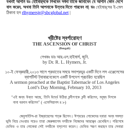
যখনই আপনি ডঃ হেইমার্‌সকে লিখবেন সর্বদা তাকে জানাবেন যে আপনি কোন দেশে
বাস করেন, অথবা তিনি আপনাকে উত্তর দিতে পারবেন না| ডঃ
হেইমার্‌সের ই-মেল
ঠিকানা হল
rlhymersjr@sbcglobal.net
|
খ্রীষ্টের স্বর্গারোহণ
THE ASCENSION OF CHRIST
(Bengali)
লেখকঃ ডাঃ আর.এল.হাইমার্স, জুনি.
by Dr. R. L. Hymers, Jr.
১০-ই ফেব্রুয়ারী,২০১৩ সালে প্রভাতের সময়ে সদাপ্রভুর একটি দিনে লস এঞ্জেলেসের
ব্যাপটিস্ট ট্যাবারনেকেলে একটি উপদেশ প্রচারিত হয়েছিল
A sermon preached at the Baptist Tabernacle of Los Angeles
Lord’s Day Morning, February 10, 2013
“এই জন্য উক্ত আছে, তিনি উর্দ্ধে উঠিয়া বন্দীগণকে বন্দী করিলেন, মনুষ্য দিগকে
নানা বরদান করিলেন” ( এফেসিয়ানস ৪:৮)
জেবুসাইটস-রা ইজ্রায়েলের শত্রু ছিলেন। ঈশ্বরের লোকেদের দ্বারা অন্য সমস্ত
ভূমি নিয়ে নেওয়ার পরেও তারা জেরুজালেম নগরীকে নিজেদের আয়ত্ত্বে রেখেছিল। পরিশেষে
ডেভিড ও তার লোকেরা সেই নগরীকে হস্তগত করেন। ডেভিড স্মরণ করছেন তার সেনারা