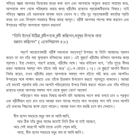
পবিত্র আত্মা আপনার বিবেকের মধ্যে কথা বলে এবং আপনাকে অনুভব করতে সাহায্য করে,
আপনাকে পাপ থেকে পরিষ্কার করার জন্য খ্রীষ্টের রক্তের প্রয়োজনীয়তার বিষয়ে। তাই
পবিত্র আত্মার এই বরদানকে হাল্কা ভাবে নেবেন না। তাঁর দৃঢ় প্রত্যয়কারী কার্য্যের প্রতি
বাধ্য হন এবং বিশ্বাস সহকারে যীশুর কাছে আসুন। খ্রীষ্ট আপনার পাপের ক্ষমা করবেন এবং
ঈশ্বরের শান্তি আপনাকে প্রদান করবেন!
“তিনি উর্দ্ধে উঠিয়া বন্দীগণকে বন্দী করিলেন,মনুষ্য দিগকে নানা
বরদান করিলেন” ( এফেসিয়ানস ৪:৮)
স্বর্গে আরোহণকারী খ্রীষ্ট সবথেকে মহত্বপূর্ণ উপহার যা তিনি আমাদের প্রদান
করেন তা হল তাঁর মহা মূল্যবান বলিদানের রক্ত। এই মুহুর্তে খ্রীষ্টের বলিদান আপনার জন্য
প্রাপ্য। ইহা সেখানে, স্বর্গে রয়েছে, খ্রীষ্টের সঙ্গে। আর বাইবেল বলে, ‘তাঁর পুত্র যীশুর
রক্ত আমাদের সমস্ত পাপ হইতে শুচি করে’।(১-ম যোহান ১:৭)। যে মুহুর্তে আপনি যীশুতে
নির্ভর করেন, তখন খ্রীষ্টের রক্ত আপনাকে সমস্ত পাপ হইতে শুচি করে এবং আপনিও
ঈশ্বরের সঙ্গে সাক্ষাৎ করতে এবং তাঁকে চিরকাল উপভোগ করতে প্রস্তুত থাকবেন। আমরা
এই ভাবেই প্রার্থনা করি যেন আপনি পরিত্রাতার উপরে নির্ভর করতে পারেন এবং তাঁর পবিত্র
রক্তের দ্বারা আপনার সমসত পাপ থেকে মুক্ত হোন! আমেন!
পরিত্রাণ লাভ করার বিষয়ে আপনি যদি আমাদের সংগে কথা বলতে চান ও প্রকৃত
এক খ্রীষ্টিয়ান হতে চান তবে আমরা যখন গানের পাতায় সাত সংখ্যার গান গাই তখন আপনি
এই ভবনের পিছনের কক্ষে যেতে পারেন। আমরা যখন গান করছি চলে যান সেখানে।
যীশু হলেন সবচেয়ে মধুর নাম যা আমি জানি,
আর ঠিক তাঁর সুন্দর নামের মতোই তিনি ঠিক যা তাই আছেন;
আর সেই কারণেই আমি তাকে এতটা প্রেম করি;
আহা, যীশু হলেন সবচেয়ে মধুর নাম যা আমি জানি।