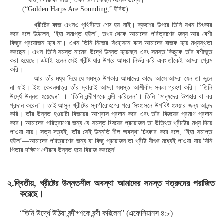
যীশু, গৌরবের রাজা, এখন চলে গেছেন অনেক উর্দ্ধে।
(“Golden Harps Are Sounding,” ইবিড).
খ্রীষ্টের কাজ এখনও পৃথিবীতে শেষ হয় নাই। ক্রুশের উপরে তিনি যখন চিৎকার
করে বলে উঠলেন, ‘ইহা সমাপ্ত হইল’, তখন থেকে আমাদের পরিত্রাণের জন্য আর বেশী
কিছুর প্রয়োজন হবে না। এখন তিনি নিজের সিংহাসনে বসে আমাদের যাজক হয়ে মধ্যস্থতা
করছেন। এখন তিনি সমস্ত নামের উর্দ্ধে উন্নত হয়েছেন এবং সমস্ত কিছুকে তাঁর বশীভূত
করা হয়েছে। এটাই হলেন সেই খ্রীষ্ট যার উপরে আমরা নির্ভর করি এবং তাঁকেই আমরা প্রেম
করি।
আর তাঁর মধ্য দিয়ে যে সমস্ত উপকার আমাদের কাছে আসে আমরা যেন তা ভুলে
না যাই। ইহা কেবলমাত্র তাঁর দ্বারাই আমরা সমস্ত আশীর্বাদ সকল গ্রহণ করি। ‘তিনি
উর্দ্ধে উন্নত হয়েছেন’ । ‘তিনি বন্দীগণকে বন্দী করিলেন’। তিনি ‘মানুষদের উপহার বা বর
প্রদান করেন’। তাই আসুন খ্রীষ্টের স্বর্গারোহণের পরে সিংহাসনে উপবিষ্ট হওয়ার জন্য আনন্দ
করি। তাঁর উন্নত হওয়াটা বিজয়ের আশ্বাস প্রদান করে এবং তাঁর বিজয়ের প্রমাণ প্রদান
করে। আমাদের পরিত্রাণের জন্য যে সমস্ত বিষয়ের প্রয়োজন তা উত্থিত খ্রীষ্টের মধ্য দিয়ে
পাওয়া যায়। সত্য সত্যই, তাঁর সেই উন্নতি শীল অবস্থা চিৎকার করে বলে, ‘ইহা সমাপ্ত
হইল’—আমাদের পরিত্রাণের জন্য যা কিছু প্রয়োজন তা খ্রীষ্ট যীশুর মধ্যেই পাওয়া যায় যিনি
পিতার দক্ষিণে গৌরবে উন্নত হয়ে বিরাজ করছেন!
২.দ্বিতীয়, খ্রীষ্টের উন্নতশীল অবস্থা আমাদের সমস্ত শত্রুদের পরাজিত
করেছে।
“তিনি উর্দ্ধে উঠিয়া বন্দীগণকে বন্দী করিলেন” (এফেসিয়ানস ৪:৮)