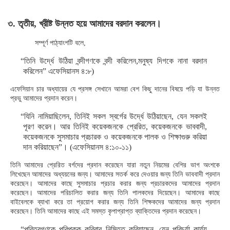
৩. তৃতীয়, খ্রীষ্ট উন্নত হয়ে আমাদের বরদান করলেন।
সম্পূর্ণ পাঠ্যাংশটি বলে,
“তিনি উর্দ্ধে উঠিয়া বন্দীগণকে বন্দী করিলেন,মনুষ্য দিগকে নানা বরদান
করিলেন” এফেসিয়ানস ৪:৮)
এফেসিয়ান চার অধ্যায়ের যে প্রসঙ্গ সেখানে আমরা বেশ কিছু দানের বিষয়ে পড়ি যা উন্নত
প্রভু আমাদের প্রদান করেন।
“যিনি নামিয়াছিলেন, তিনিই সকল স্বর্গের উর্দ্ধে উঠিয়াছেন, যেন সকলই
পূরণ করেন। আর তিনিই কয়েকজনকে প্রেরিত, কয়েকজনকে ভাববাদী,
কয়েকজনকে সুসমাচার প্রচারক ও কয়েকজনকে পালক ও শিক্ষাগুরু করিয়া
দান করিয়াছেন”। (এফেসিয়ানস ৪:১০-১১)
তিনি আমাদের প্রেরিত বর্গদের প্রদান করেছেন যারা নতুন নিয়মের বেশির ভাগ অংশকে
লিখেছেন আমাদের অধ্যয়নের জন্য। আমাদের সতর্ক করে দেওয়ার জন্য তিনি ভাববাদী প্রদান
করেছেন। আমাদের কাছে সুসমাচার প্রচার করার জন্য প্রচারকদের আমাদের প্রদান
করেছেন। আমাদের পরিচালিত করার জন্য তিনি পালকদের দিয়েছেন। আমাদের কাছে
বাইবেলকে ব্যাখা করে তা প্রয়োগ করার জন্য তিনি শিক্ষকদের আমাদের জন্য প্রদান
করেছেন। তিনি আমাদের কাছে এই সমস্ত কৃপাপ্রাপ্ত ব্যাক্তিদের প্রদান করেছেন।
“পবিত্রগণকে পরিপক্ক করিবার নিমিত্ত করিয়াছেন, যেন পরিচর্যা কার্য্য