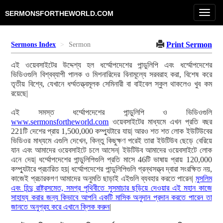
Toggl
SERMONSFORTHEWORLD.COM
navig
Print Sermon
Sermons Index
Sermon
এই ওয়েবসাইটের উদ্দেশ্য হল ধর্ম্মোপদেশের পান্ডুলিপি এবং ধর্ম্মোপদেশের
ভিডিওগুলি বিশ্বব্যাপী পালক ও মিশনারিদের বিনামূল্যে সরবরাহ করা, বিশেষ করে
তৃতীয় বিশ্বে, যেখানে ধর্ম্মতত্ত্বমূলক সেমিনারী বা বাইবেল স্কুল থাকলেও খুব কম
রয়েছে|
এই সমস্ত ধর্ম্মোপদেশের পান্ডুলিপি ও ভিডিওগুলি
www.sermonsfortheworld.com
ওয়েবসাইটের মাধ্যমে এখন প্রতি বছর
221টি দেশের প্রায় 1,500,000 কম্প্যুটারে যায়| আরও শত শত লোক ইউটিউবের
ভিডিওর মাধ্যমে এগুলি দেখেন, কিন্তু কিছুক্ষণ পরেই তারা ইউটিউব ছেড়ে বেরিয়ে
যান এবং আমাদের ওয়েবসাইটে চলে আসেন| ইউটিউব আমাদের ওয়েবসাইটে লোক
এনে দেয়| ধর্ম্মোপদেশের পান্ডুলিপিগুলি প্রতি মাসে 46টি ভাষায় প্রায় 120,000
কম্প্যুটারে প্রচারিত হয়| ধর্ম্মোপদেশের পান্ডুলিপিগুলি গ্রন্থসত্ত্ব দ্বারা সংরক্ষিত নয়,
কাজেই প্রচারকগণ আমাদের অনুমতি ছাড়াই এইগুলি ব্যবহার করতে পারেন|
মুসলিম
এবং হিন্দু রাষ্ট্রসমেত, সমগ্র পৃথিবীতে সুসমাচার ছড়িয়ে দেওয়ার এই মহান কাজে
সাহায্য করার জন্য কিভাবে আপনি একটি মাসিক অনুদান প্রদান করতে পারেন তা
জানতে অনুগ্রহ করে এখানে ক্লিক করুন
|