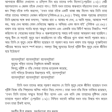
আপনাকে জীবিত দেখালেন ও চল্লিশ দিন ধরে তাদের দর্শন দিলেন’(প্রেরিত ১:৩)। মেরী
ম্যাগডালেন ও জেমস তাঁকে দেখতে পান। তিনি যখন তাদের মাঝখানে দাঁড়ালেন তখন এগারো
জন শিষ্য তাঁকে দর্শন করলেন, ‘তখন তারা তাঁকে একটি ভাজা মাছ দিলেন আর তিনি তাহা
লইয়া তাদের সাক্ষাতে ভোজন করিলেন’(লিউক২৪:৪২,৪৩)। ইম্মায়ূ নামক গ্রামের রাস্তাতে
তিনি দুজনের সঙ্গে কথা বললেন, ‘আমার হাত ও আমার পা দেখ, এ আমি স্বয়ং, আমাকে স্পর্শ
কর, আর দেখ আমায় যেমন দেখিতেছ আত্মার ও অস্থির এমন মাংস নাই’ (লিউক ২৪:৩৯)।
থমাস তার হাতের গর্তের মধ্যে আঙুল রাখলেন এবং এমনকি তার বিদীর্ণ ক্ষতের নিকটেও স্পর্শ
করিলেন যা পেরেকের দ্বারা বিদ্ধ ও ক্রুশারোপণেঢ় সময়ে বর্শা দ্বারা আক্রমণ করা হয়েছিল।
প্রভু যীশু যে সত্যই মৃত্যু বরণ করেছিলেন তা তাঁর শরীরের খুলে থাকা ক্ষতই প্রমান করে।
আর তিনি যে মৃত্যু থেকে জীবিত হয়েছেন তা প্রমাণ করে যখন থমাস তার প্রভুর পুণরুত্থিত
শরীরের ক্ষতের অংশে স্পর্শ করেন। সমস্ত কিছু সন্দেহের উর্দ্ধে খ্রীষ্ট যীশু মৃত্যু থেকে জীবিত
হয়ে ইঠেছেন!
হাল্লেলুইয়া! হাল্লেলুইয়া! হাল্লেলুইয়া!
মৃত্যুর শক্তি তাদের নিকৃষ্টতম কাজটি করেছে
কিন্তু খ্রীষ্ট ও তাঁর সেনারা তাদের ছত্রভঙ্গ করেছে;
তাই পবিত্র চিৎকারে উচ্চস্বরে গাই, হাল্লেলুইয়া!
হাল্লেলুইয়া! হাল্লেলুইয়া! হাল্লেলুইয়া!
তিনি যখন তাদের কাছে প্রমাণ করলেন যে তিনি মৃত্যু থেকে জীবিত হয়েছেন তখন
খ্রীষ্ট নিজে তাঁর শিষ্যদের অলিভ পর্বতে নিয়ে গেলেন। তারা যখন তাঁর দিকে তাকিয়ে রয়েছেন,
‘তখন তিনি তাদের সম্মুখে উর্দ্ধে নীত হলেন এবং এক খানি মেঘ তাহাদের দৃষ্টিপথ থেকে
তাহাকে গ্রহণ করিল’ (প্রেরিত ১:৯)। নিশ্চিত ভাবেই কবিরা যখন তার বিষয়ে গান করেন
তখন তারা ঠিকই বলেন,
স্বর্গীয় বীণা বাজছে, স্বর্গদূতেরা গান করছে