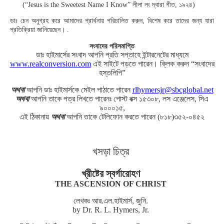
(“Jesus is the Sweetest Name I Know” লীলা লং দ্বারা গীত, ১৯২৪)
ডাঃ চেন অনুগ্রহ করে আমাদের প্রার্থনায় পরিচালিত করুন, বিশেষ করে তাদের জন্য যারা
প্রতিক্রিয়া জানিয়েছেন। .
সংবাদের পরিসমাপ্তি
ডাঃ হাইমার্সের সংবাদ আপনি প্রতি সপ্তাহে ইন্টারনেটের মাধ্যমে
www.realconversion.com
এই সাইটে পড়তে পারেন। ক্লিক করুন “সংবাদের
হস্তলিপি”
অথবা
আপনি ডাঃ হাইমার্সকে মেইল পাঠাতে পারেন
rlhymersjr@sbcglobal.net
অথবা
আপনি তাকে পত্র লিখতে পারেনঃ পোস্ট বক্স ১৫৩০৮, লস এঞ্জেলেস, সিএ
৯০০০১৫,
এই ঠিকানায়
অথবা
আপনি তাকে টেলিফোন করতে পারেন (৮১৮)৩৫২-০৪৫২
খসড়া চিত্র
খ্রীষ্টের স্বর্গারোহণ
THE ASCENSION OF CHRIST
লেখকঃ আর.এল.হাইমার্স, জুনি.
by Dr. R. L. Hymers, Jr.