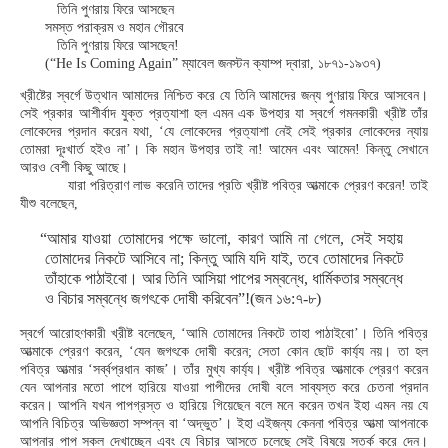
তিনি পুণরায় ফিরে আসছেন
সমস্ত পরাক্রম ও মহান গৌরবে
তিনি পুণরায় ফিরে আসছেন!
(“He Is Coming Again” ম্যাবেল জনস্টন ক্যাম্প দ্বারা, ১৮৭১-১৯৩৭)
খ্রীষ্টের স্বর্গে উত্থান আমাদের নিশ্চিত করে যে তিনি আমাদের জন্য পুণরায় ফিরে আসবেন।
সেই প্রকার আশীর্বাদ যুক্ত প্রত্যাশা হল এমন এক উপহার যা স্বর্গে গমনকারী খ্রীষ্ট তাঁর
লোকেদের প্রদান করেন যথা, ‘যে লোকেদের প্রত্যাশা নেই সেই প্রকার লোকেদের ন্যায়
তোমরা দূঃখার্ত হইও না’। কি মহান উপহার তাই না! আমেন এবং আমেন! কিন্তু সেখানে
আরও বেশী কিছু আছে।
যারা পরিত্রাণ লাভ করেনি তাদের প্রতি খ্রীষ্ট পবিত্র আত্মাকে প্রেরণ করেন! তাই
যীশু বলেছেন,
“আমার যাওয়া তোমাদের পক্ষে ভালো, কারণ আমি না গেলে, সেই সহায়
তোমাদের নিকটে আসিবে না; কিন্তু আমি যদি যাই, তবে তোমাদের নিকটে
তাঁহাকে পাঠাইবো। আর তিনি আসিয়া পাপের সম্বন্ধে, ধার্মিকতার সম্বন্ধে
ও বিচার সম্বন্ধে জগৎকে দোষী করিবেন”!(জন ১৬:৭-৮)
স্বর্গে আরোহণকারী খ্রীষ্ট বলেছেন, ‘আমি তোমাদের নিকটে তাহা পাঠাইবো’। তিনি পবিত্র
আত্মাকে প্রেরণ করেন, ‘যেন জগৎকে দোষী করেন; সেতা কোন ছোট কার্য্য নয়। তা হল
পবিত্র আত্মার ‘সর্ব্বপ্রধান কাজ’। তাঁর মুখ্য কার্য্য। খ্রীষ্ট পবিত্র আত্মাকে প্রেরণ করেন
যেন আপনার মতো পাপে হারিয়ে যাওয়া পাপীদের দোষী বলে সাব্যস্ত করে চেতনা প্রদান
করেন। আপনি যখন পাপগ্রস্ত ও হারিয়ে গিয়েছেন বলে মনে করেন তখন ইহা এমন নয় যে
আপনি বিচিত্র অভিজ্ঞতা সম্পন্ন বা ‘অদ্ভুত’। ইহা এইজন্য কেননা পবিত্র আত্মা আপনাকে
আপনার পাপ সকল দেখাচ্ছেন এবং যে বিচার আসতে চলেছে সেই বিষয়ে সতর্ক করে দেন।