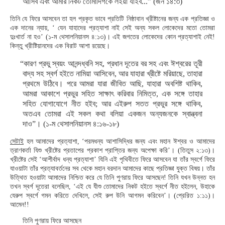
আসিব এবং আমার নিকট তোমাদিগকে লইয়া যাইব...” (জন ১৪:৩)
তিনি যে ফিরে আসবেন তা হল প্রকৃত ভাবে প্রতিটি নিষ্ঠাবান খ্রীষ্টানের জন্য এক প্রতিজ্ঞা ও
এক দানের ন্যায়, ‘ যেন যাহাদের প্রত্যাশা নাই সেই অন্য সকল লোকেদের মতো তোমরা
দুঃখার্ত না হও’ (১-ম থেসালনিয়ানস ৪:১৩)। এই জগতের লোকেদের কোন প্রত্যাশাই নেই!
কিন্তু খ্রীষ্টিয়ানদের এক বিরাট আশা রয়েছে।
“কারণ প্রভু স্বয়ং আনন্দধ্বনি সহ, প্রধান দূতের বর সহ এবং ঈশ্বরের তূরী
বাদ্য সহ স্বর্গ হইতে নামিয়া আসিবেন, আর যাহারা খ্রীষ্টে মরিয়াছে, তাহারা
প্রথমে উঠিবে। পরে আমরা যারা জীবিত আছি, যাহারা অবশিষ্ট থাকিব,
আমরা আকাশে প্রভুর সহিত সাক্ষাৎ করিবার নিমিত্ত, এক সঙ্গে তাহার
সহিত যোগাযোগে নীত হইব; আর এইরুপ সতত প্রভুর সঙ্গে থাকিব,
অতএব তোমরা এই সকল কথা বলিয়া একজন অন্যজনকে স্বান্ত্বনা
দাও”। (১-ম থেসালনিয়ানস ৪:১৬-১৮)
সেটাই
হল আমাদের প্রত্যাশা, ‘পরমধন্য আশাসিদ্ধির জন্য এবং মহান ঈশ্বর ও আমাদের
ত্রাণকর্তা যিশু খ্রীষ্টের প্রতাপের প্রকাশ প্রাপ্তির জন্য অপেক্ষা করি’। (তিতুস ২:১৩)।
খ্রীষ্টের সেই ‘আশীর্বাদ ধন্য প্রত্যাশা’ যিনি এই পৃথিবীতে ফিরে আসবেন যা তাঁর স্বর্গে ফিরে
যাওয়াটা তাঁর প্রত্যাবর্তনের সব থেকে মহান বরদান আমাদের কাছে প্রতিজ্ঞা যুক্ত বিষয়। তাঁর
উত্থিত হওয়াটা আমাদের নিশ্চিত করে যে তিনি পুণরায় ফিরে আসছেন! তিনি যখন উন্নত হন
তখন স্বর্গ দূতেরা বলেছিল, ‘এই যে যীশু তোমাদের নিকট হইতে স্বর্গে নীত হইলেন, উহাকে
যেরুপ স্বর্গে গমন করিতে দেখিলে, সেই রুপ উনি আগমন করিবেন’। (প্রেরিত ১:১১)।
আমেন!!
তিনি পুণরায় ফিরে আসছেন