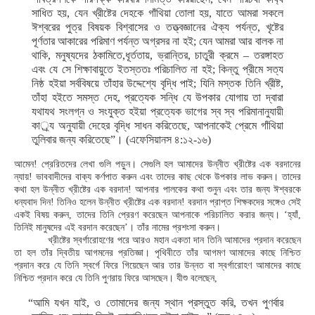
সাধিত হয়, যেন খ্রীষ্টের দেহকে গাঁথিয়া তোলা হয়, যাতে আমরা সকলে
ঈশ্বরের পুত্র বিষয়ক বিশ্বাসের ও তত্ত্বজ্ঞানের ঐক্য পর্যন্ত, খৃষ্টের
পূর্ণতার আকারের পরিমাণ পর্যন্ত অগ্রসর না হই; যেন আমরা আর বালক না
থাকি, মনুষ্যদের ঠকামিতে,ধূর্ততায়, ভ্রান্তির, চাতুরী ক্রমে – তরঙ্গাহত
এবং যে সে শিক্ষাবায়ুতে ইতস্ততঃ পরিচালিত না হই; কিন্তু প্রীমে সত্য
নিষ্ঠ হইয়া সর্ববিষয়ে তাঁহার উদ্দেশ্যে বৃদ্ধি পাই; যিনি মস্তক তিনি খ্রীষ্ট,
তাঁহা হইতে সমস্ত দেহ, প্রত্যেক সন্ধি যে উপকার যোগায় তা দ্বারা
যথাযথ সংলগ্ন ও সংযুক্ত হইয়া প্রত্যেক ভাগের স্ব স্ব পরিমানানুযায়ী
কার্‍্য অনুযায়ী দেহের বৃদ্ধি সাধন করিতেছে, আপনাকেই প্রেমে গাঁথিয়া
তুলিবার জন্য করিতেছে”। (এফেসিয়ানস ৪:১২-১৬)
আমেন! প্রেরিতদের লেখা গুলি পড়ুন। সেগুলি হল আমাদের উন্নীত খ্রীষ্টের এক বরদানের
ন্যায়! ভাববাদীদের বাক্য কর্ণপাত করুন এবং তাদের কাছ থেকে উপকার লাভ করুন। তাদের
কথা হল উন্নীত খ্রীষ্টের এক বরদান! আপনার পালকের কথা শুনুন এবং তার জন্য ঈশ্বরকে
ধন্যবাদ দিন! তিনিও হলেন উন্নীত খ্রীষ্টের এক বরদান! বরদান প্রাপ্ত শিক্ষকদের সঙ্গেও সেই
একই বিষয় করুন, তাদের তিনি প্রেরণ করেছেন আপনাকে পরিচালিত করার জন্য। ‘হ্যাঁ,
তিনিই মানুষদের এই বরদান করেছেন’। তাঁর নামের প্রশংসা করুন।
খ্রীষ্টের স্বর্গারোহণের পরে আরও মহান একতা দান তিনি আমাদের প্রদান করেছেন
তা হল তাঁর দ্বিতীয় আগমনের প্রতিজ্ঞা। পৃথিবীতে তাঁর আগমণ আমাদের কাছে নিশ্চিত
প্রদান করে যে তিনি স্বর্গে ফিরে গিয়েছেন আর তার উন্নত বা স্বর্গারোহণ আমাদের কাছে
নিশ্চিত প্রদান করে যে তিনি পুণরায় ফিরে আসছেন। যীশু বলেছেন,
“আমি যখন যাই, ও তোমাদের জন্য স্থান প্রস্তুত করি, তখন পুণর্বার