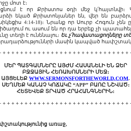
րջը մոտ է։
եցնում է որ Քրիստոս օդի մեջ կ՛հայտնվի։
արձի եկած Քրիստոնյաներ են, վեր են բարձ
կեցիս 4:14-18)։ Նրանք որ Սուրբ Հոգուն չեն 
իծաղում ու ասում են որ դա երբեք չի պատահե
նը տեղի է ունենալու։
Եւ չ՛հավատացողները տեղ
 իրադարձություննրի մասին կապված հափշտակ
+ + + + + + + + + + + + + + + + + + + + + + + + + + + + + + 
ՄԵՐ ՊԱՏԳԱՄՆԵՐԸ ԱՅԺՄ ՀԱՍԱՆԵԼԻ ԵՆ ՁԵՐ
ԲՋՋԱՅԻՆ ՀԵՌԱԽՈՍՆԵՐԻ ՄԵՋ։
ԱՅՑԵԼԵՔ
WWW.SERMONSFORTHEWORLD.COM
.
ՍԵՂՄԵՔ ԿԱՆԱՉ ԿՈՃԱԿԸ “APP” ԲԱՌԸ ՆՇՎԱԾ։
ՀԵՏԵՎԵՔ ՏՐՎԱԾ ՀՐԱՀԱՆԳՆԵՐԻՆ։
+ + + + + + + + + + + + + + + + + + + + + + + + + + + + + + 
ափշտակությունից առաջ,