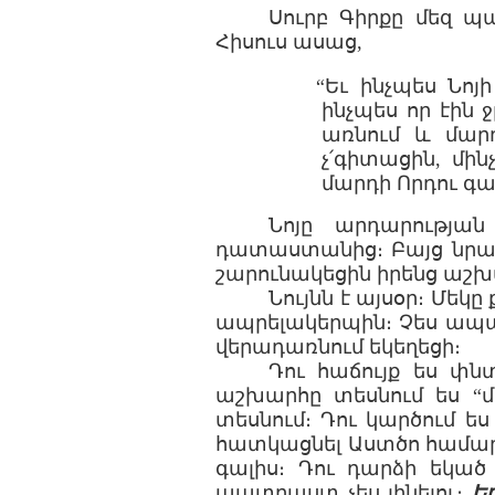
Սուրբ Գիրքը մեզ 
Հիսուս ասաց,
“Եւ ինչպես Նոյ
ինչպես որ էին 
առնում և մարդ
չ՛գիտացին, մին
մարդի Որդու գալ
Նոյը արդարության
դատաստանից։ Բայց նրանք
շարունակեցին իրենց աշխա
Նույնն է այսօր։ Մեկը
ապրելակերպին։ Չես ապաշխ
վերադառնում եկեղեցի։
Դու հաճույք ես փնտ
աշխարհը տեսնում ես “
տեսնում։ Դու կարծում ես
հատկացնել Աստծո համար 
գալիս։ Դու դարձի եկած
պատրաստ չես լինելու։
Ե