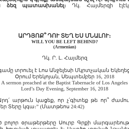
ա ձեզ պատասխանել։
Դկ. Հայմերզի էլէ
ԱՐԴՅՈՔ՞ ԴՈՒ ՏԵՂ ԵՍ ՄՆԱԼՈՒ։
WILL YOU BE LEFT BEHIND?
(Armenian)
Դկ. Ր. Լ. Հայմերզ
ամը տրուել է Լոս Անջելեսի Մկրտչական Եկեղեց
Օրում Երեկոյան, Սեպտեմբեր 16, 2018
A sermon preached at the Baptist Tabernacle of Los Angeles
Lord’s Day Evening, September 16, 2018
Արդ՛ արթուն կացեք, որ չ՛գիտեք թե որ՞ ժամու
ձեր Տերը կգա։” (Մատթեոս 24:42)
 բոլոր օրաթերթերը Սուրբ Գրքի մարգարեութ