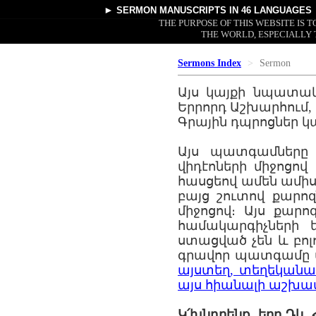
►
SERMON MANUSCRIPTS
IN 46 LANGUAGES
THE PURPOSE OF THIS WEBSITE IS
THE WORLD, ESPECIALLY 
Sermons Index
Sermon
Այս կայքի նպատա
Երրորդ Աշխարհում
Գրային դպրոցներ կ
Այս պատգամները հ
վիդէոների միջոցով
հասցեով ամեն ամիս։
բայց շուտով քարոզ
միջոցով։ Այս քարո
համակարգիչների 
ստացված չեն և բոլ
գրավոր պատգամը ա
այստեղ, տեղեկանա
այս հիանալի աշխա
Կ՛խնդրենք, երբ Դկ.