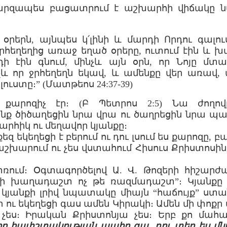
պարզապես բացատրում է աշխարհի վիճակը ն
ի օրերն, այնպես կ՛լինի և մարդի Որդու գալո
ջրհեղեղից առաջ եղած օրերը, ուտում էին և խմո
ի էին գնում, մինչև այն օրն, որ Նոյը մ
չև որ ջրհեղեղն եկավ, և ամենքը վեր առավ, 
ուստը։” (Մատթեոս 24:37-39)
 քարոզիչ էր։ (Բ Պետրոս 2:5) Նա ժողով
 ծիծաղեցին նրա վրա ու ծաղրեցին նրա պատ
րհիկ ու մեղավոր կյանքը։
 քեզ եկեղեցի է բերում ու դու լսում ես քարոզը, 
արում ու չես վստահում Հիսուս Քրիստոսին։ 
ռում։ Օգտագործելով Ա. Վ. Թոզերի հիշարժա
մի խաղադաշտ ոչ թե ռազմադաշտ”։ Կյանքը 
 կյանքի լրիվ նպատակը միայն “հաճույք” ստան
ու եկեղեցի գաս ամեն Կիրակի։ Ամեն մի փոքր 
 չես։ Իրական Քրիստոնյա չես։ Երբ քո մա
րբ հափշտակության պահը գա, դու տեղ ես մնա