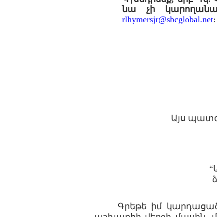
նա չի կարողան
rlhymersjr@sbcglobal.net
։
Այս պատգ
“
Գրեթե իմ կարդացած