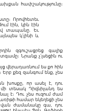
ախքան հափշակությունը։
ւստը։ Որովհետեւ
ւմ էին, կին էին
տավ տապանը. Եւ
այնպես կ՛լինի և
րդին զգուշացրեց գալիք
գամը։ Նրանք չ՛լսեցին ու
բայց վերադառնում ես քո հին
Երբ քեզ զանգում ենք, չես
ն խոսքը, որ ասել է, դու
մի տեսակ Դիզնիլանդ ես
ալ է։ Դու չես ուզում ժամ
առիթի համար եկեղեցի չես
հավան ժամանակը գա, դու
լու!
Ինչպես Պրն. Գրֆիթի