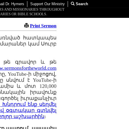
ail Dr. Hymers
Support Our Ministry
Search
ORS AND MISSIONARIES THROUGHOUT
ARIES OR BIBLE SCHOOLS.
Print Sermon
 առնված հատկապես
մարաներ կամ Սուրբ
ին թե գրավոր և թե
.sermonsfortheworld.com
 YouTube-ի միջոցով,
սնվում է YouTube-ի
ամիս և մոտ 120,000
նակային իրավունք
գործել իւրաքանչիւր
։
Խնդրում ենք սեղմել
ով օգտակար գտնվել
բոլոր աշխարհին
։
 էք ապրում, այլապես