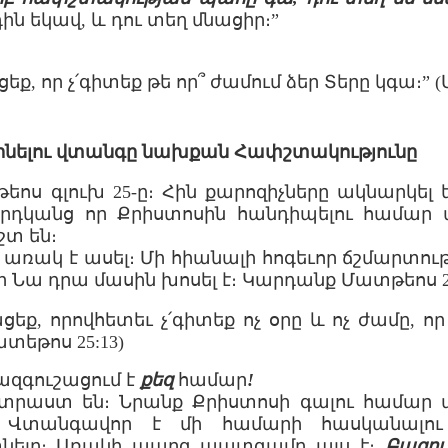
դին եկավ, և դու տեղ մնացիր։”
եք, որ չ՛գիտեք թե որ՞ ժամում ձեր Տերը կգա։” 
՛լինելու վտանգը նախքան Հափշտակությունը
ոս գլուխ 25-ը։ Հին քարոզիչները ակնարկել ե
մարդկանց որ Քրիստոսին հանդիպելու համար
շտ են։
մի առակ է ասել։ Մի հիանալի հոգեւոր ճշմարտութ
ր Նա դրա մասին խոսել է։ Կարդանք Մատթեոս 25
ցեք, որովհետեւ չ՛գիտեք ոչ օրը և ոչ ժամը, ո
ատեթոս 25:13)
ազգուշացում է
քեզ
համար
!
ատրաստ են։ Նրանք Քրիստոսի գալու համար 
 Վտանգավոր է մի համարի հասկանալ
տնելը։ Առակի պարզ պատգամը այս է։
Բազու