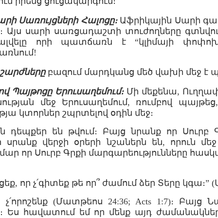
ւմ իրենց ցուցակարգում։
րի Սառույցների Հալոցը։
Աֆրիկային Սարի գ
]։ Այս սարի սառցադաշտի տուժողները գտնվու
հալվելը որի պատճառն է “կլիմայի փոփոխու
առնում!
աշարժները
բազում մարդկանց մեծ վախի մեջ է 
ով Պայթոցը Երուսաղեմում։
Մի մեքենա, Ուղղա
ւթյան մեջ Երուսաղեմում, ռումբով պայթե
աթյա կտորներ շպրտելով օդին մեջ։
եպքեր են թվում։ Բայց նրանք որ Սուրբ Գ
 սրանք վերջի օրերի նշաներն են, որուն մե
ար որ Սուրբ Գրքի մարգարեությունները հասկա
եք, որ չ՛գիտեք թե որ՞ ժամում ձեր Տերը կգա։” 
 չ՛որոշենք (Մատթեոս 24:36; Acts 1:7)։ Բայց
է։ Ես հավատում եմ որ մենք այդ ժամանակներ