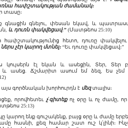
ադառնա հափշտակության ժամանակ։
ր տասը։
նք գնացին գնելու, փեսան եկավ, և պատրա
ան,
և դուռն փակվեցավ
։
”
(Մատթեոս 25:10)
 հափշտակությունից հետո, դուռը փակվելու
 ներս չէր կարող մտնել։
“Եւ դուռը փակվեցավ։”
ւս կույսերն էլ եկան և ասեցին, Տեր, Տեր 
 ասեց. Ճշմարիտ ասում եմ ձեզ, Ես չեմ ճ
12)
 այս գործնական խորհուրդն է
մեզ
տալիս։
ացեք, որովհետեւ
չ
՛
գիտեք
ոչ օրը և ոչ ժամը, ո
տթեոս 25:13)
 կարող ենք գուշակենք, բայց օրը և ժամը երբե
ամը հասնի, քեզ համար շատ ուշ կ՛լինի։ Ին