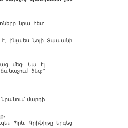
ստները նրա հետ
 է, ինչպես Նոյի Տապանի
բաց մեզ։ Նա էլ
անաչում ձեզ։”
ր նրանում մարդի
ք։
չպես Պրն. Գրիֆիթը երգեց