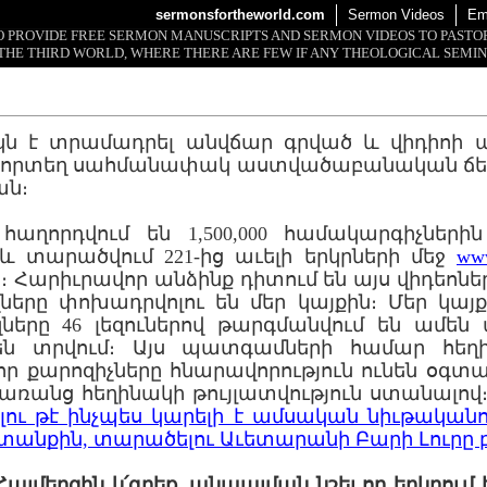
sermonsfortheworld.com
Sermon Videos
Em
 TO PROVIDE FREE SERMON MANUSCRIPTS AND SERMON VIDEOS TO PAST
THE THIRD WORLD, WHERE THERE ARE FEW IF ANY THEOLOGICAL SEMIN
կն է տրամադրել անվճար գրված և վիդիոի
, որտեղ սահմանափակ աստվածաբանական ճե
ան։
աղորդվում են 1,500,000 համակարգիչներ
 և տարածվում 221-ից աւելի երկրների մեջ
www
 Հարիւրավոր անձինք դիտում են այս վիդեոները,
ները փոխադրվոլու են մեր կայքին։ Մեր կայքը 
զները 46 լեզուներով թարգմանվում են ամեն 
են տրվում։ Այս պատգամների համար հեղի
որ քարոզիչները հնարավորություն ունեն օգտա
ռանց հեղինակի թույլատվություն ստանալով
լու թէ ինչպես կարելի է ամսական նիւթական
տանքին, տարածելու Աւետարանի Բարի Լուրը 
 Հայմերզին կ՛գրեք, անպայման նշել որ երկրում