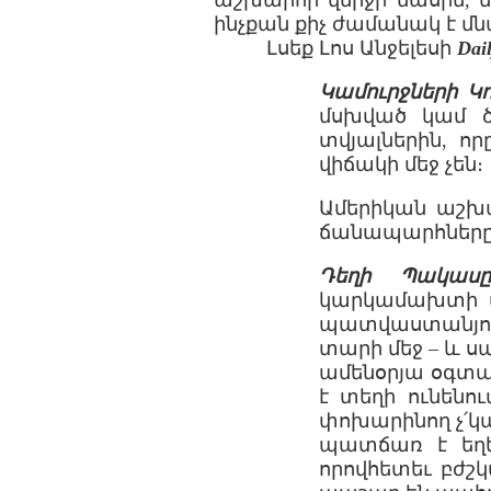
աշխարհի վերջի մասին, մ
ինչքան քիչ ժամանակ է մն
Լսեք Լոս Անջելեսի
Dai
Կամուրջների Կ
մսխված կամ ծ
տվյալներին, ո
վիճակի մեջ չեն։
Ամերիկան աշխա
ճանապարհները 
Դեղի Պակասը
կարկամախտի պ
պատվաստանյութ
տարի մեջ – և սպ
ամենօրյա օգտա
է տեղի ունենո
փոխարինող չ՛կա
պատճառ է եղե
որովհետեւ բժշ