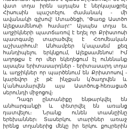
վատ տղա իրեն այդպես է ներկայացրել
Հիսուսին պաշտելու ժամանակ - մի
ավանակի գլխով! Մտածեցի, "Փառք Աստծո
Ալեքսամենոսի համար!" Այսպես տղա եւ
աղջիկների պատճառով է եղել որ Քրիստոսի
պատգամը տարածվել է Հռոմեական
աշխարհում! Անհամբեր կ՛սպասեմ քեզ
հանդիպելու երկնքում, Ալեքսամենոս! Իմ
աղոթքս է որ մեր եկեղեցում էլ ունենանք
այսպես երիտասարդներ - երիտասարդ տղա
և աղջիկներ որ պարծենում են Քրիստոսով -
կարեվոր չէ թէ ինչքան կ՛ծաղրվեն և
կ՛անհամարվեն այս Աստծուց-հեռացած
սերունդի միջոցով։
Դագր ընտանիքը ենթարկվել են
անհարգանքի և փետրվել են առանց
դատվելու։ Նրանք ունեն տասնըինը
երեխաններ։ Տասերկու տարիներ առաջ
իրենց տղաներից մեկը իր երկու քույրերին