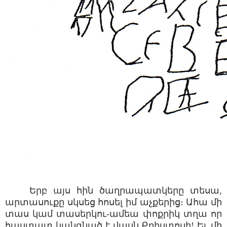
Երբ այս հին ծաղրապատկերը տեսա,
արտասուքը սկսեց հոսել իմ աչքերից։ Ահա մի
տաս կամ տասերկու-ամեա փոքրիկ տղա որ
հաստատ կանգնած է վասն Քրիստոսի! Եւ մի