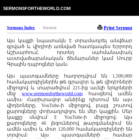
SERMONSFORTHEWORLD.COM
Print Sermon
Sermons Index
Sermon
Այս կայքի նպատակն է տրամադրել անվճար
գրված և վիդիոի առնված հատկապես Երրորդ
Աշխարհում, որտեղ սահմանափակ
աստվածաբանական ճեմարաներ կամ Սուրբ
Գրային դպրոցներ կան։
Այս պատգամները հաղորդվում են 1,500,000
համակարգիչներին թե գրավոր և թե վիդէոների
միջոցով և տարածվում 221-ից աւելի երկրների
մեջ
www.sermonsfortheworld.com
հասցեով ամեն
ամիս։ Հարիւրավոր անձինք դիտում են այս
վիդեոները, YouTube-ի միջոցով, բայց շուտով
քարոզները փոխադրվոլու են մեր կայքին։ Մեր
կայքը սնվում է YouTube-ի միջոցով։ Այս
քարոզները 46 լեզուներով թարգմանվում են
ամեն ամիս և մոտ 120,000 համակարգիչների են
տրվում։ Այս պատգամների համար