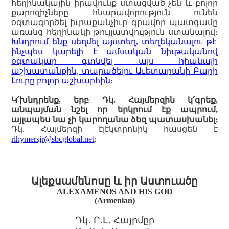
հեղինակային իրավունք ստացված չեն և բոլոր
քարոզիչները հնարավորություն ունեն
օգտագործել իւրաքանչիւր գրավոր պատգամը
առանց հեղինակի թույլատվություն ստանալով։
Խնդրում ենք սեղմել այստեղ, տեղեկանալու թէ
ինչպես կարելի է ամսական նիւթականով
օգտակար գտնվել այս հիանալի
աշխատանքին, տարածելու Աւետարանի Բարի
Լուրը բոլոր աշխարհին
։
Կ՛խնդրենք, երբ Դկ. Հայմերզին կ՛գրեք,
անպայման նշել որ երկրում էք ապրում,
այլապես նա չի կարողանա ձեզ պատասխանել։
Դկ. Հայմերզի էլէկտրոնիկ հասցեն է
rlhymersjr@sbcglobal.net
։
Ալեքսամենոսը և իր Աստուածը
ALEXAMENOS AND HIS GOD
(Armenian)
Դկ․ Ր․Լ․ Հայրմըր