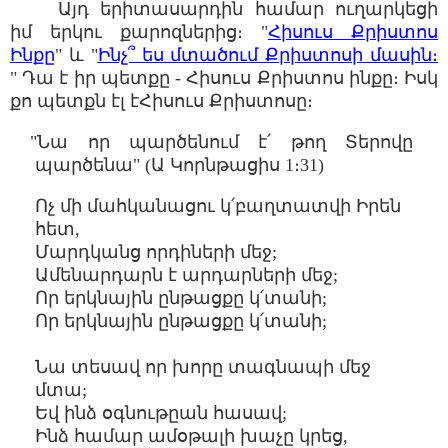
Այդ երիտասարդին համար ուղարկեցի
իմ երկու քարոզներից։ "
Հիսուս Քրիստոս
Ինքը
" և "
Ինչ՞ ես մտածում Քրիստոսի մասին։
" Դա է իր պետքը - Հիսուս Քրիստոս ինքը։ Իսկ
քո պետքն էլ էՀիսուս Քրիստոսը։
"Նա որ պարծենում է՛ թող Տերովը
պարծենա" (Ա Կորնթացիս 1։31)
Ոչ մի մահկանացու կ՛բաղտատվի Իրեն
հետ,
Մարդկանց որդիների մեջ;
Ամենարդարն է արդարների մեջ;
Որ երկնային ընթացքը կ՛տանի;
Որ երկնային ընթացքը կ՛տանի;
Նա տեսավ որ խորը տագնապի մեջ
մտա;
Եվ ինձ օգնութըան հասավ;
Ինձ համար ամօթալի խաչը կրեց,