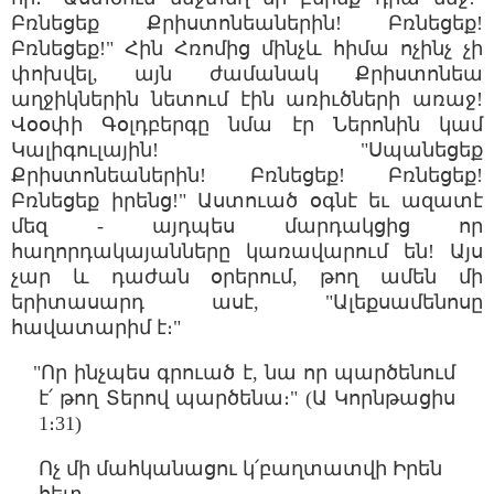
Բռնեցեք Քրիստոնեաներին! Բռնեցեք!
Բռնեցեք!" Հին Հռոմից մինչև հիմա ոչինչ չի
փոխվել, այն ժամանակ Քրիստոնեա
աղջիկներին նետում էին առիւծների առաջ!
Վօօփի Գօլդբերգը նմա էր Ներոնին կամ
Կալիգուլային! "Սպանեցեք
Քրիստոնեաներին! Բռնեցեք! Բռնեցեք!
Բռնեցեք իրենց!" Աստուած օգնէ եւ ազատէ
մեզ - այդպես մարդակցից որ
հաղորդակայանները կառավարում են! Այս
չար և դաժան օրերում, թող ամեն մի
երիտասարդ ասէ, "Ալեքսամենոսը
հավատարիմ է։"
"Որ ինչպես գրուած է, նա որ պարծենում
է՛ թող Տերով պարծենա։" (Ա Կորնթացիս
1։31)
Ոչ մի մահկանացու կ՛բաղտատվի Իրեն