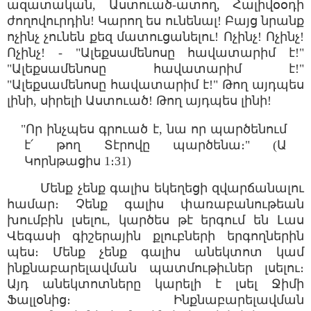
ազատական, Աստուած-ատող, Հալիվօօդի
ժողովուրդին! Կարող ես ունենալ! Բայց նրանք
ոչինչ չունեն քեզ մատուցանելու! Ոչինչ! Ոչինչ!
Ոչինչ! - "Ալեքսամենոսը հավատարիմ է!"
"Ալեքսամենոսը հավատարիմ է!"
"Ալեքսամենոսը հավատարիմ է!" Թող այդպես
լինի, սիրելի Աստուած! Թող այդպես լինի!
"Որ ինչպես գրուած է, նա որ պարծենում
է՛ թող Տէրովը պարծենա։" (Ա
Կորնթացիս 1։31)
Մենք չենք գալիս եկեղեցի զվարճանալու
համար։ Չենք գալիս փառաբանութեան
խումբին լսելու, կարծես թէ երգում են Լաս
Վեգասի գիշերային քլուբների երգողներին
պես։ Մենք չենք գալիս անեկտոտ կամ
ինքնաբարելավման պատմութիւներ լսելու։
Այդ անեկտոտները կարելի է լսել Ջիմի
Ֆալլօնից։ Ինքնաբարելավման