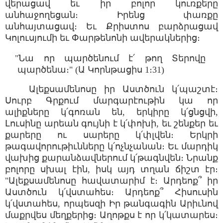
վերացավ եւ իր բոլոր կուռքերը
անհաջողեցան։ Իրենց փառքը
անհայտացավ։ Եւ Քրիստոս բարձրացավ
Կոլուսյումի եւ Փարթենոնի ավերակներից։
"Նա որ պարծենում է՛ թող Տերովը
պարծենա։" (Ա Կորնթացիս 1։31)
Ալեքսամենոսը իր Աստծուն կ՛պաշտէ։
Սուրբ Գրքում մարգարէութին կա որ
ալիքները կ՛գոռան են, երկիրը կ՛ցնցվի,
Լուսինը արեան գույնի է կ՛փոխի, եւ շենքեր եւ
քարերը ու սարերը կ՛փլվեն։ Երկրի
թագավորութիւնները կ՛ոչնչանան։ Եւ մարդիկ
վախից քարանձավներում կ՛թագնվեն։ Նրանք
բոլորը սխալ էին, իսկ այդ տղան ճիշտ էր։
"Ալեքսամենոսը հավատարիմ է։ Արդեոք՞ իր
Աստծուն կ՛վստահես։ Արդեոք՞ Հիսուսին
կ՛վստահես, որպեսզի Իր թանգագին Արիւնով
մաքրվես մեղքերից։ Աղոթքս է որ կ՛կատարես։