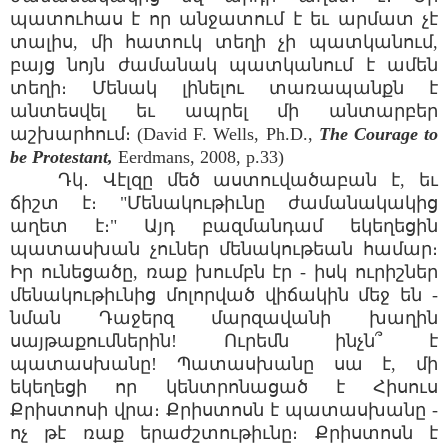
պատուհաս է որ անջատում է եւ արմատ չէ
տալիս, մի հատուկ տեղի չի պատկանում,
բայց նոյն ժամանակ պատկանում է ամեն
տեղի։ Մենակ լինելու տառապանքն է
անտեսվել եւ ապրել մի անտարբեր
աշխարհում։ (David F. Wells, Ph.D.,
The Courage to
be Protestant,
Eerdmans, 2008, p.33)
Դկ․ Վէլզը մեծ աստուվածաբան է, եւ
ճիշտ է։ "Մենակութիւնը ժամանակակից
աղետ է։" Այդ բազմանդամ եկեղեցին
պատասխան չուներ մենակութեան համար։
Իր ունեցածը, ռաք խումբն էր - իսկ ուրիշներ
մենակութիւնից մոլորված վիճակին մեջ են -
նման Դաջերզ մարզավանի խաղին
սայթաքումներին! Ուրեմն ինչն՞ է
պատասխանը! Պատասխանը սա է, մի
եկեղեցի որ կենտրոնացած է Հիսուս
Քրիստոսի վրա։ Քրիստոսն է պատասխանը -
ոչ թէ ռաք երաժշտութիւնը։ Քրիստոսն է