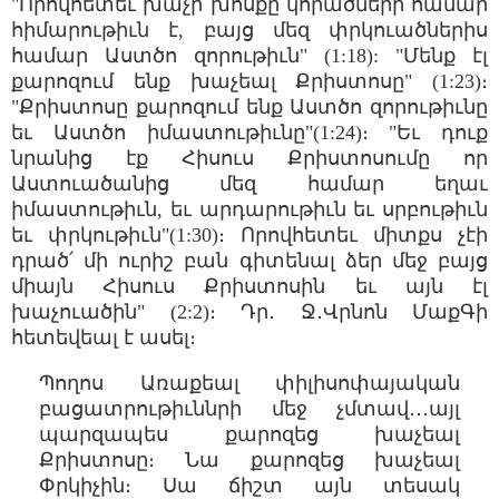
"Որովհետեւ խաչի խոսքը կորածների համար
հիմարութիւն է, բայց մեզ փրկուածներիս
համար Աստծո զորութիւն" (1:18): "Մենք էլ
քարոզում ենք խաչեալ Քրիստոսը" (1:23)։
"Քրիստոսը քարոզում ենք Աստծո զորութիւնը
եւ Աստծո իմաստութիւնը"(1:24)։ "Եւ դուք
նրանից էք Հիսուս Քրիստոսումը որ
Աստուածանից մեզ համար եղաւ
իմաստութիւն, եւ արդարութիւն եւ սրբութիւն
եւ փրկութիւն"(1:30)։ Որովհետեւ միտքս չէի
դրած՛ մի ուրիշ բան գիտենալ ձեր մեջ բայց
միայն Հիսուս Քրիստոսին եւ այն էլ
խաչուածին" (2:2)։ Դր․ Ջ․Վրնոն ՄաքԳի
հետեվեալ է ասել։
Պողոս Առաքեալ փիլիսոփայական
բացատրութիւննրի մեջ չմտավ․․․այլ
պարզապես քարոզեց խաչեալ
Քրիստոսը։ Նա քարոզեց խաչեալ
Փրկիչին։ Սա ճիշտ այն տեսակ