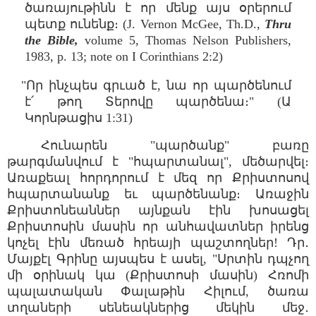
ծառայութինն է որ մենք այս օրերում
պետք ունենք։ (J. Vernon McGee, Th.D.,
Thru
the Bible,
volume 5, Thomas Nelson Publishers,
1983, p. 13; note on I Corinthians 2:2)
"Որ ինչպես գրւած է, նա որ պարծենում
է՛ թող Տերովը պարծենա։" (Ա
Կորնթացիս 1:31)
Հունարեն "պարծանք" բառը
թարգմանվում է "հպարտանալ", մեծարվել։
Առաքեալ հորդորում է մեզ որ Քրիստոսով
հպարտանանք եւ պարծենանք։ Առաջին
Քրիստոնեաններ այնքան էին խոսացել
Քրիստոսին մասին որ անհավատներ իրենց
կոչել էին մեռած հրեայի պաշտողներ! Դր․
Մայքէլ Գրինը այսպես է ասել, "Սրտին դպչող
մի օրինակ կա (Քրիստոսի մասին) Հռոմի
պալատական Փալաթին Հիլում, ծառա
տղաների սենեակներից մեկին մեջ․