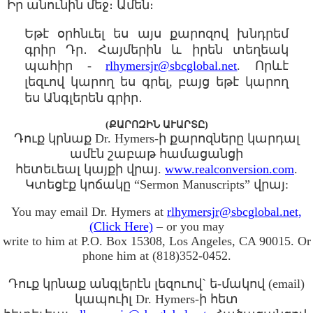
Իր անունին մեջ։ Ամեն։
Եթէ օրհնւել ես այս քարոզով խնդրեմ
գրիր Դր․ Հայմերին և իրեն տեղեակ
պահիր -
rlhymersjr@sbcglobal.net
. Որևէ
լեզւով կարող ես գրել, բայց եթէ կարող
ես Անգլերեն գրիր․
(ՔԱՐՈԶԻՆ ԱՒԱՐՏԸ)
Դուք կրնաք Dr. Hymers-ի քարոզները կարդալ
ամէն շաբաթ համացանցի
հետեւեալ կայքի վրայ.
www.realconversion.com
.
Կտեցէք կոճակը “Sermon Manuscripts” վրայ:
You may email Dr. Hymers at
rlhymersjr@sbcglobal.net,
(Click Here)
– or you may
write to him at P.O. Box 15308, Los Angeles, CA 90015. Or
phone him at (818)352-0452.
Դուք կրնաք անգլերէն լեզուով` ե-մակով (email)
կապուիլ Dr. Hymers-ի հետ