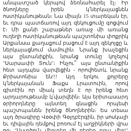
անպատշած կերպով ձեռնահարել էլ։ Իր
ծնողները իրեն կ՛ներկայացնեն
ոստիկանութեան։ Նա միայն 15 տարեկան էր,
եւ դրա պատճառով այդ զեկուցումը գոցվում
է։ Մի քանի շաբաթներ առաջ մի առանց
ուղեղի ոստիկանութեան պաշտոնիա փոքրիկ
Արքանսա քաղաքում բացում է այդ զեկոյցը և
ներկայացնում մամուլին։ Նրանք խաչեցին
այս ընտանիքին, նրանց տունը կոչելով
"Սարսափի Տուն"։ Ինչու՞ այս ընտանիքին
հետ այդպես վարվեցին - որովհետև նրանք
Քրիստոնիա են!!! Այդ երկու քոյրերը
կ՛ներկայանան Ֆաքս Լրատուին, որով
գիտէին որ միակ տեղն է որ իրենց հետ
արդարութեամբ կ՛վարվեին։ Այս երիտասարդ
օրիորդները այնտեղ գնացին որպեսի
պաշտպանեն իրենց ծնողներին։ Ես տեսա
այդ ծրագիրը Վօօփի Գօլդբէրգին, իր սոսկալի
եւ դիվային դեմքով բոռում էլ աղջիկների վրա
որ։ "Աստծուն մեջտեղ մի բերեք դրա մեջ!"