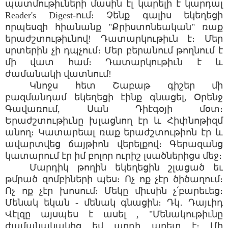
պատմութիւների մասին էլ կարելի է կարդալ
Reader's Digest-ում։ Չենք գալիս եկեղեցի
որպեսզի հիանանք "Քրիստոնեական" ռաք
երաժշտութիւնով! Դատարկութիւն է։ Մեր
սրտերին չի դպչում։ Մեր բերանում թողնում է
մի վատ համ։ Դատարկութիւն է և
ժամանակի վատնում!
Կնոջս հետ Շաբաթ գիշեր մի
բազմանդամ եկեղեցի էինք գնացել, Օրենջ
Գավառում, Սան Դիէգօյի մօտ։
Երաժշտութիւնը խլացնող էր և Հիփնոթիզմ
անող։ Կատարեալ ռաք երաժշտութիոն էր և
ավարտվեց ճայթիոն վերելքով։ Գերազանց
կատարում էր իմ բոլոր ուրիշ լսածներիցս մեջ։
Մարդիկ թողին եկեղեցին շլացած եւ
թմրած զոմբիների պես։ Ոչ ոք չէր ծիծաղում։
Ոչ ոք չէր խոսում։ Մեկը միւսին չ՛բարեւեց։
Մենակ եկան - մենակ գնացին։ Դկ․ Դայւիդ
Վէլզը այսպես է ասել , "Մենակութիւնը
ժամանակակից եվ արդի աղետ է։ Մի