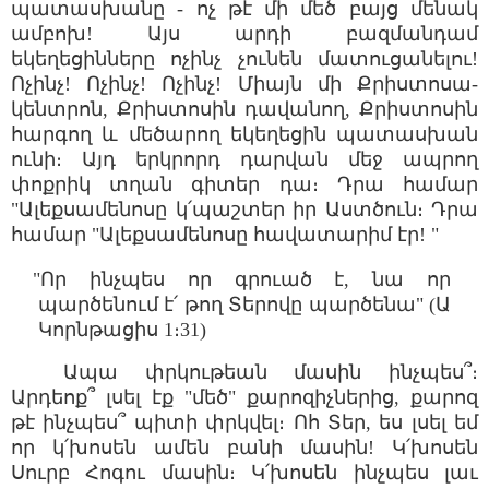
պատասխանը - ոչ թէ մի մեծ բայց մենակ
ամբոխ! Այս արդի բազմանդամ
եկեղեցինները ոչինչ չունեն մատուցանելու!
Ոչինչ! Ոչինչ! Ոչինչ! Միայն մի Քրիստոսա-
կենտրոն, Քրիստոսին դավանող, Քրիստոսին
հարգող և մեծարող եկեղեցին պատասխան
ունի։ Այդ երկրորդ դարվան մեջ ապրող
փոքրիկ տղան գիտեր դա։ Դրա համար
"Ալեքսամենոսը կ՛պաշտեր իր Աստծուն։ Դրա
համար "Ալեքսամենոսը հավատարիմ էր! "
"Որ ինչպես որ գրուած է, նա որ
պարծենում է՛ թող Տերովը պարծենա" (Ա
Կորնթացիս 1։31)
Ապա փրկութեան մասին ինչպես՞։
Արդեոք՞ լսել էք "մեծ" քարոզիչներից, քարոզ
թէ ինչպես՞ պիտի փրկվել։ Ոհ Տեր, ես լսել եմ
որ կ՛խոսեն ամեն բանի մասին! Կ՛խոսեն
Սուրբ Հոգու մասին։ Կ՛խոսեն ինչպես լաւ