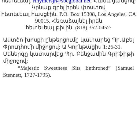
հետեւեալ.
rlhymersjr@sbcglobal.net
. Հածացանցով:
Կրնաք գրել իրեն փոստով
հետեւեալ հասցէին. P.O. Box 15308, Los Angeles, CA
90015. Հեռաձայնել իրեն
հետեւեալ թիւին. (818) 352-0452:
Աստծո խոսքի ընթերցումը կատարեց Պր․Աբել
Փրուդհոմի միջոցով։ Ա Կորնթացիս 1։26-31.
Մեներգը կատարվեց Պր․ Բենջամին Գրիֆիթի
միջոցով։
“Majestic Sweetness Sits Enthroned” (Samuel
Stennett, 1727-1795).