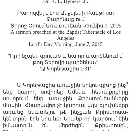
Dr. R. L. Hymers, Jr.
Քարոզվել է Լոս Անջելեսի Բաբթիստ
Թաբրնաքլում
Տիրոջ Օրում Առաւոտեան, Հունիս 7, 2015
A sermon preached at the Baptist Tabernacle of Los
Angeles
Lord’s Day Morning, June 7, 2015
"Որ ինչպես գրուած է, նա որ պարծենում է՛
թող Տերովը պարծենա։"
(Ա Կորնթացիս 1:31)
Ա Կորնթացիս առաջին երկու գլխից ինչ՞
ենք կարող սովորել։ Ամենա հետաքրքիրը
սովորում ենք առաջին Քրիստոնեանների
մասին։ Հնարավոր չէ կարդալ այս գլուխները
առանց նկատելու թէ ինչքան Քրիստոսա-
կենտրոն էին նրանք։ Նրանք որ կարծում էին
իմաստուն են մերժեցին Քրիստոսին,