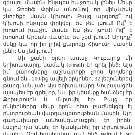
զգալու մասին։ Ինչպես հաջողակ լինել։ Մեկը
կա Ջոզեֆ Փրինս անունով որ մինչևիսկ
շնորհքի մասն կ՛խոսի։ Բայց արդեոք՞ ով
կ՛խոսի ինչպես փրկվել։ Ես չեմ լսում! Ով՞ է
խոսում խաչին մասն։ Ես չեմ լսում! Ով՞ է
խոսում Արեան մասին։ Ես չեմ լսում! Արդոք՞
մեկը կա որ իր լրիվ քարոզը Հիսուսի մասին
լենի։ Ես չեմ լսում!
Մի քանի օրեր առաջ Կուբայից մի
երիտասարդ, նամակ (e-mail) էր գրել ինձ։ Այս
իմ քարոզները աշխարհքի չորս կողմերը
գնում են - 200-ից ավելի երկրներ, 32 լեզուներեվ
թարգմանված։ Այս երիտասարդ Կուբայացին
այսպես էր գրել որ, նա իր կեանքը հանձնել էր
Քրիստոսին և մկրտվել էր։ Բայց իր
ընկերներից մեկը իրեն հետ բաժնեկցել էլ
ընտրութեան վարդապետութեան մասին։ Այդ
գաղափարը անհանգստացրել էր իրեն։
Լսելով դա սկսել էր կասկածել իր փրկութան
մասին։ Չեմ հասկանալ դա! Ինձ թվում է թէ