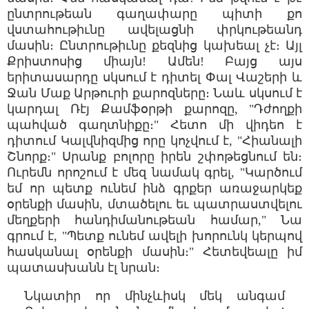
ընտրութեան գաղափարը պիտի քո
վստահութիւնը ավելացնի փրկութեանդ
մասին։ Ընտրութիւնը քեզնից կախեալ չէ։ Այլ
Քրիստոսից միայն! Ամեն! Բայց այս
երիտասարդը սկսում է դիտել Փալ Վաշերի և
Ջան Մաք Արթուրի քարոզները։ Նաև սկսում է
կարդալ Ռէյ Քամֆօրթի քարոզը, "Դժողքի
պահված գաղտնիքը։" Հետո մի վիդեո է
դիտում Կալվնիզմից որը կոչվում է, "Հիանալի
Շնորք։" Սրանք բոլորը իրեն շփոթեցնում են։
Ուրեմն որոշում է մեզ նամակ գրել, "Կարծում
եմ որ պետք ունեմ ինձ գրքեր առաջարկեք
օրենքի մասին, մտածելու եւ պատրաստվելու
մեղքերի հանդիմանութեան համար," Նա
գրում է, "Պետք ունեմ ավելի խորունկ կերպով
հասկանալ օրենքի մասին։" Հետեվեալը իմ
պատասխանն էլ նրան։
Նկատիր որ մինչևիսկ մեկ անգամ