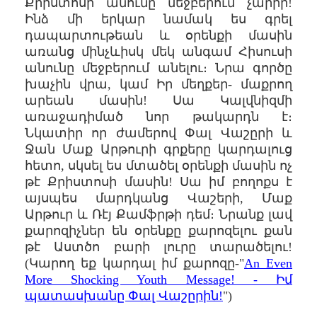
Քրիստոսի անունը մեջբերում չարիր!
Ինձ մի երկար նամակ ես գրել
դապարտութեան և օրենքի մասին
առանց մինչևիսկ մեկ անգամ Հիսուսի
անունը մեջբերում անելու։ Նրա գործը
խաչին վրա, կամ Իր մեղքեր- մաքրող
արեան մասին! Սա Կալվնիզմի
առաջադիմած նոր թակարդն է։
Նկատիր որ ժամերով Փալ Վաշըրի և
Ջան Մաք Արթուրի գրքերը կարդալուց
հետո, սկսել ես մտածել օրենքի մասին ոչ
թէ Քրիստոսի մասին! Սա իմ բողոքս է
այսպես մարդկանց Վաշերի, Մաք
Արթուր և Ռէյ Քամֆրթի դեմ։ Նրանք լավ
քարոզիչներ են օրենքը քարոզելու քան
թէ Աստծո բարի լուրը տարածելու!
(Կարող եք կարդալ իմ քարոզը-"
An Even
More Shocking Youth Message! - Իմ
պատասխանը Փալ Վաշըրին!
")