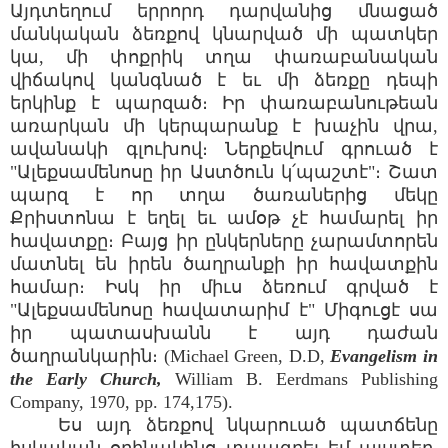
Այդտեղում երրորդ դարվանից մնացած
մանկական ձեռքով կնարված մի պատկեր
կա, մի փոքրիկ տղա փառաբանական
վիճակով կանգնած է եւ մի ձեռքը դեպի
երկինք է պարզած։ Իր փառաբանութեան
առարկան մի կերպարանք է խաչին վրա,
ավանակի գլուխով։ Ներքեվում գրուած է
"Ալեքսամենոսը իր Աստծուն կ՛պաշտէ"։ Շատ
պարզ է որ տղա ծառաներից մեկը
Քրիստոնա է եղել եւ ամօթ չէ համարել իր
հավատքը։ Բայց իր ընկերները չարամտորեն
մատնել են իրեն ծաղրանքի իր հավատքին
համար։ Իսկ իր միւս ձեռում գրված է
"Ալեքսամենոսը հավատարիմ է" Միգուցէ սա
իր պատասխանն է այդ դաժան
ծաղրանկարին։ (Michael Green, D.D,
Evangelism in
the Early Church,
William B. Eerdmans Publishing
Company, 1970, pp. 174,175).
Ես այդ ձեռքով նկարուած պատճենը