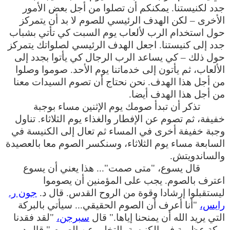
جدد لكنيستنا. يمكنكم أن تصلوا من أجل بعض الأمور
الأخرى – لكن الهدف الرئيسي للصوم لا بد أن يتمركز
حول استخدام الرب لألعاب يوم السبت كي تأتي بشباب
جدد إلى كنيستنا. اجعل الهدف الرئيسي لصلواتك يتمركز
حول ذلك – كي يساعد الرب الرجال كي يأتوا بجدد إلى
الألعاب، ثم يأتون إلى خدماتنا يوم الأحد. صوموا وصلوا
من أجل هذا الهدف. نحن نحتاج أن تصوم السيدات معنا
من أجل هذا الهدف أيضا.
تذكر أن تبدأ صومك يوم الإثنين مساء بوجبة
خفيفة، ثم تصوم عن الإفطار والغذاء يوم الثلاثاء. تناول
وجبة خفيفة أخرى في المساء ثم تعال إلى الكنيسة في
السابعة مساء يوم الثلاثاء، وسنكسر الصوم معا بالعصيدة
والساندويتش.
قال يسوع، "متى صمت"... هذا يعني أن يسوع
اعترف بالصوم. يجب على المؤمنين أن يصوموا
ليستقبلوا إرشادا وقوة من الروح القدس. قال د.
جون ر.
رايس،
"أنا أعرف أن الصوم الحقيقي... سيأتي بالبركة
التي يريد الله أن يمنحنا إياها." قال
سبرجن،
"لقد فقدنا
بركة عظيمة في الكنيسة بالتخلي عن الصوم." قال د.
ر.