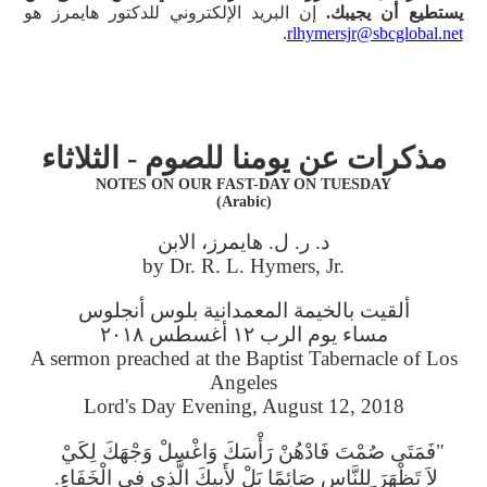
يستطيع أن يجيبك.
إن البريد الإلكتروني للدكتور هايمرز هو
.
rlhymersjr@sbcglobal.net
مذكرات عن يومنا للصوم - الثلاثاء
NOTES ON OUR FAST-DAY ON TUESDAY
(Arabic)
د. ر. ل. هايمرز، الابن
by Dr. R. L. Hymers, Jr.
ألقيت بالخيمة المعمدانية بلوس أنجلوس
مساء يوم الرب ١٢ أغسطس ٢٠١٨
A sermon preached at the Baptist Tabernacle of Los
Angeles
Lord's Day Evening, August 12, 2018
"فَمَتَى صُمْتَ فَادْهُنْ رَأْسَكَ وَاغْسِلْ وَجْهَكَ لِكَيْ
لاَ تَظْهَرَ لِلنَّاسِ صَائِمًا بَلْ لأَبِيكَ الَّذِي فِي الْخَفَاءِ.