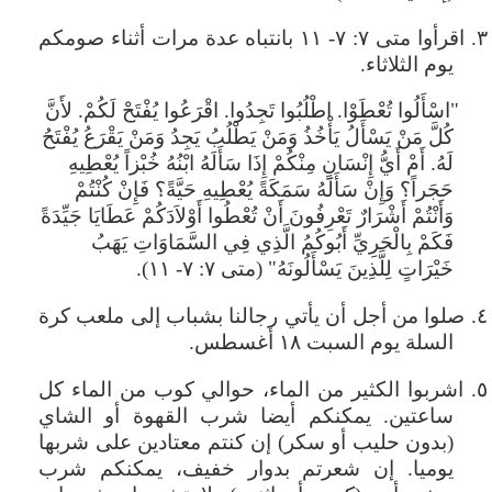
٣. اقرأوا متى ٧: ٧- ١١ بانتباه عدة مرات أثناء صومكم
يوم الثلاثاء.
"اسْأَلُوا تُعْطَوْا. اطْلُبُوا تَجِدُوا. اقْرَعُوا يُفْتَحْ لَكُمْ. لأَنَّ
كُلَّ مَنْ يَسْأَلُ يَأْخُذُ وَمَنْ يَطْلُبُ يَجِدُ وَمَنْ يَقْرَعُ يُفْتَحُ
لَهُ. أَمْ أَيُّ إِنْسَانٍ مِنْكُمْ إِذَا سَأَلَهُ ابْنُهُ خُبْزاً يُعْطِيهِ
حَجَراً؟ وَإِنْ سَأَلَهُ سَمَكَةً يُعْطِيهِ حَيَّةً؟ فَإِنْ كُنْتُمْ
وَأَنْتُمْ أَشْرَارٌ تَعْرِفُونَ أَنْ تُعْطُوا أَوْلاَدَكُمْ عَطَايَا جَيِّدَةً
فَكَمْ بِالْحَرِيِّ أَبُوكُمُ الَّذِي فِي السَّمَاوَاتِ يَهَبُ
خَيْرَاتٍ لِلَّذِينَ يَسْأَلُونَهُ" (متى ٧: ٧- ١١).
٤. صلوا من أجل أن يأتي رجالنا بشباب إلى ملعب كرة
السلة يوم السبت ١٨ أغسطس.
٥. اشربوا الكثير من الماء، حوالي كوب من الماء كل
ساعتين. يمكنكم أيضا شرب القهوة أو الشاي
(بدون حليب أو سكر) إن كنتم معتادين على شربها
يوميا. إن شعرتم بدوار خفيف، يمكنكم شرب