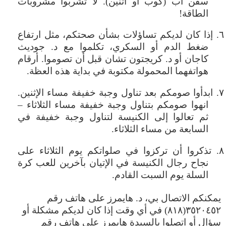
سفن أب (كوب أو اثنين). لا تشربوا مشروبات
الطاقة!
٦. إذا كان لديكم تساؤلات بشأن صحتكم، مثل ارتفاع
ضغط الدم أو السكري، تكلموا مع د. جوديث
كاجان أو د. كريجتون تشان قبل أن تصوموا. أرقام
هواتفهما المحمولة مكتوبة في بداية هذه العظة.
٧. ابدأوا صومكم بعد تناول وجبة خفيفة مساء الإثنين.
انهوا صومكم بتناول وجبة خفيفة مساء الثلاثاء –
ثم تعالوا إلى الكنيسة لتناول وجبة خفيفة في
السابعة من مساء الثلاثاء.
٨. تذكروا أن تركزوا في صلواتكم يوم الثلاثاء على
نجاح رجال الكنيسة في الإتيان بآخرين للعب كرة
السلة يوم السبت القادم.
يمكنكم الاتصال بي، د. هايمرز على هاتف رقم
٣٥٢٠٤٥٢(٨١٨) في أي وقت إذا كان لديكم مشكلة أو
سؤال أو اتصلوا بالسيدة هايمرز على هاتف رقم