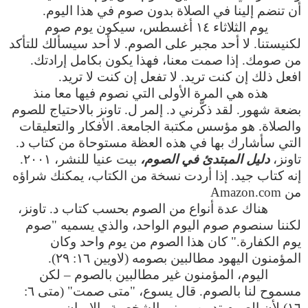
أن تنضم إلينا في الصلاة بدون صوم في هذا اليوم.
يوم الثلاثاء ١٤ أغسطس، سيكون يوم صوم
لكنيستنا. لا أحد مجبر على الصوم. لا أحد سيسألك للتأكد
من صومك. إذا صمت معنا، فهذا يكون بكامل إرادتك.
افعل ذلك إن كنت تريد. لا تفعل إن كنت لا تريد.
هذه هي المرة الأولى التي نصوم فيها معا منذ
بضعة شهور. لقد ذكَّرني د. إلمر ل. تاونز بالاحتياج للصوم
والصلاة. هو مؤسس مكتبة الجامعة. الأفكار والتعليقات
التي سأشارك بها في هذه العظة مستوحاة من كتاب د.
تاونز،
دليل المبتدئ في الصوم،
بيت عنيا للنشر، ٢٠٠١.
إنه كتاب جيد. إذا أردت نسخة من الكتاب، يمكنك شراؤه
من Amazon.com
هناك عدة أنواع من الصوم بحسب كتاب د. تاونز،
لكننا سنصوم صوم اليوم الواحد، والذي يسميه "صوم
يوم الكفارة." كان هذا الصوم من يوم واحد وكان
المؤمنون اليهود مطالبين بصومه (لاويين ١٦: ٢٩).
اليوم، المؤمنون غير مطالبين بالصوم – لكن
مسموح لنا بالصوم. قال يسوع، "متى صمت" (متى ٦:
١٦) لأن الصوم تدريب يبني الشخصية والإيمان.