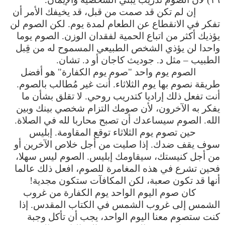
إن لم تكن قد صمت من قبل، قد يخيفك الأمر أن
تفكر في الانقطاع عن الطعام لمدة يوم. لكن الصوم لن
يؤذيك أكثر من اتباع الحمية لفقدان الوزن. الصوم يوما
واحدا لن يؤذي الشخص الطبيعي المسموح له من قِبل
الطبيب – مثل د. جوديث كاجان أو د. تشان.
الصوم يوم واحد "صوم يوم الكفارة" هو أفضل
طريقة نصوم بها يوم الثلاثاء. أنت غير مُطالب بالصوم.
أنت تفعل ذلك إراديا كتدريب روحي. لا تقلق بشأن ما
يفكر به الآخرون، لأن صومك التزام شخصي بينك وبين
الله. الصوم سيساعدك أن تصبح محاربا لله في الصلاة.
حين تصوم يوم الثلاثاء توقع المقاومة. إبليس
سوف يقف ضدك. إذا صليت من أجل خلاص الآخرين أو
من أجل كنيستك، سيقاومك إبليس. الصوم ليس سهلا،
فحين تشرع في هذه المغامرة للصوم، افعل ذلك عالما
أنها قد تكون صعبة، لكن المكافآت ستكون مجدية!
كان صوم اليوم الواحد يوم الكفارة من غروب
الشمس إلى غروب الشمس في الكتاب المقدس. إذا
كنت ستصوم معنا اليوم الواحد، يجب أن تأكل وجبة