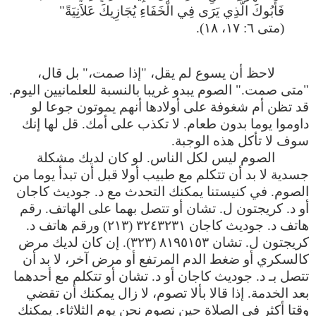
فَأَبُوكَ الَّذِي يَرَى فِي الْخَفَاءِ يُجَازِيكَ عَلاَنِيَةً"
(متى ٦: ١٧، ١٨).
لاحظ أن يسوع لم يقل، "إذا صمت،" بل قال،
"متى صمت." الصوم يبدو غريبا بالنسبة للعلمانيين اليوم.
قد تظن أم شغوفة على أولادها أنهم يموتون جوعا لو
داوموا يوما بدون طعام. لا تكذب على أمك. قل لها إنك
سوف لا تأكل هذه الوجبة.
الصوم ليس لكل الناس. لو كان لديك مشكلة
جسدية لا بد أن تتكلم مع طبيب أولا قبل أن تبدأ يوما من
الصوم. في كنيستنا يمكنك التحدث مع د. جوديث كاجان
أو د. كريجتون ل. تشان أو تتصل بهما على الهاتف. رقم
هاتف د. جوديث كاجان ٣٢٤٣٢٣١ (٢١٣) ورقم هاتف د.
كريجتون ل. تشان ٨١٩٥١٥٣ (٣٢٣). إن كان لديك مرض
كالسكري أو ضغط الدم المرتفع أو مرض آخر، لا بد أن
تتصل بـ د. جوديث كاجان أو د. تشان أو تتكلم مع أحدهما
بعد الخدمة. إذا قالا بألا تصوم، لا زال يمكنك أن تقضي
وقتا أكثر في الصلاة حين نصوم نحن يوم الثلاثاء. يمكنك