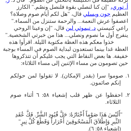
أ. توري،
"إن كنا لنصلي بقوة فلنصل ونصُم." الكارز
العظيم
جون ويسلي
قال، "هل لكم أيام صوم وصلاة؟
اعصفوا عرش النعمة... والرحمة ستنزل من السماء."
راعي كنيستي
د. تيموثي لين
قال، "إن وعينا الروحي
ينفرج أول ما نصوم ونصلي... هذا من خبرتي الشخصية."
خذوا معكم هذه العظة مكتوبة الليلة. اقرأوا هذه
العظة غدا بينما تستعدون لبداية الصوم في المساء بوجبة
خفيفة. ها بعض النقاط التي يجب عليكم أن تتذكروها
حين تصومون من مساء الإثنين إلى مساء الثلاثاء:
١. صوموا سرا (بقدر الإمكان). لا تقولوا لمن حولكم
إنكم صائمون.
٢. احفظوا عن ظهر قلب إشعياء ٥٨: ٦ أثناء صوم
الثلاثاء.
"أَلَيْسَ هَذَا صَوْماً أَخْتَارُهُ: حَلَّ قُيُودِ الشَّرِّ. فَكَّ عُقَدِ
النِّيرِ وَإِطْلاَقَ الْمَسْحُوقِينَ أَحْرَاراً وَقَطْعَ كُلِّ نِيرٍ"
(إشعياء ٥٨: ٦).