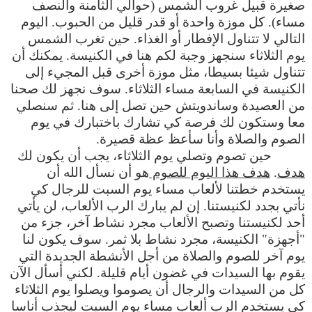
صغيرة قبيل غروب الشمس (حوالي الثامنة والنصف
مساء). كل موزة واحدة أو قدر قليل من الحبوب. اليوم
التالي لا تتناول الإفطار أو الغذاء. حين تغرب الشمس
يوم الثلاثاء سنجهز وجبة لكم هنا في الكنيسة. يمكنك أن
تتناول شيئا بسيطا، مثل موزة أخرى قبل المجيء إلى
الكنيسة في السابعة مساء الثلاثاء. سوف نجهز لك صحنا
من العصيدة وساندويتش حين تصل إلى هنا. ثم سنصلي
معا وستكون لك فرصة كي تشارك باختبارك في يوم
الصوم والصلاة وأنا سأعظ عظة قصيرة.
حين تصوم وتصلي يوم الثلاثاء، يجب أن يكون لك
هدف
.
هدف هذا اليوم للصوم
هو أن نسأل الله أن
يستخدم خطتنا لألعاب مساء يوم السبت للرجال كي
نأتي بجدد لكنيستنا. إن لم يبارك الرب الألعاب، لن يأتي
أحد لكنيستنا وتصبح الألعاب مجرد نشاط آخر، جزء من
"أجهزة" الكنيسة، مجرد نشاط بلا ثمر. سوف يكون لنا
يوم آخر للصوم والصلاة من أجل الأنشطة الجديدة التي
يقوم بها السيدات في غضون أيام قليلة. لكني أسأل الآن
كل من السيدات والرجال أن يصوموا ويصلوا يوم الثلاثاء
كي يستخدم الرب ألعاب مساء يوم السبت ليجذب أناسا