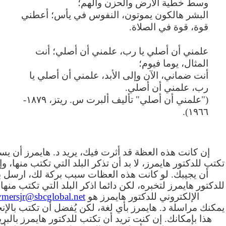
وسط خطية الأرض والحزن والهم؛
البشر هالكون يموتون، النفوس في يأس؛ أعطني
قوة، قوة في الصلاة.
علمني أن أصلي يا رب، علمني أن أصلي؛ أنت
المثال، يوما فيوم؛
أنت ضماني، الآن وإلى الأبد، علمني أن أصلي يا
رب، علمني أن أصلي.
("علمني أن أصلي" تأليف ألبرت س. ريتز، ١٨٧٩-
١٩٦٦).
إن كانت هذه العظة قد أثرت فيك، يريد د. هايمرز أن ي
تكتب للدكتور هايمرز، لا بد أن تذكر البلد التي تكتب منها، و
أن يجيبك. لو كانت هذه العظات سبب بركة لك، ارسل بري
للدكتور هايمرز لتخبره، لكن دائما اذكر البلد التي تكتب منها.
الإلكتروني للدكتور هايمرز هو
ymersjr@sbcglobal.net
يمكنك مراسلة د. هايمرز بأي لغة، لكن يُفضل أن تكتب بالإنج
هذا بإمكانك. إن كنت تريد أن تكتب للدكتور هايمرز بالبري