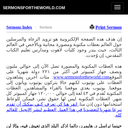
Tog
SERMONSFORTHEWORLD.COM
navi
Print Sermon
Sermons Index
Sermon
إن هدف هذه الصفحة الإلكترونية هو تزويد الرعاة والمرسلين
حول العالم بعظات مكتوبة ومصورة مجانية وبالأخص في العالم
الثالث، حيث يندر وجود كليات لاهوت ومدارس تعليم الكتاب
المقدس، إن وُجدت.
هذه العظات المكتوبة والمصورة تصل الآن إلى حوالي مليون
ونصف جهاز كمبيوتر في أكثر من ٢٢١ دولة شهريا على
الموقع
www.sermonsfortheworld.com
. مئات آخرين يشاهدون
العظات على يوتيوب لكنهم حالا يتركون يوتيوب ويأتون إلى
موقعنا. يوتيوب يغذي موقعنا بالقراء والمشاهدين. العظات
المكتوبة تُقدم في ٤٣ لغة إلى حوالي ١٢٠,٠٠٠ جهاز كمبيوتر كل
شهر. العظات المكتوبة ليس لها حقوق نشر، فيمكن للوعاظ
استخدامها دون إذن منا.
انقر هنا كي تعرف كيف يمكنك أن تقدم
تبرعا شهريا لتعضيدنا في هذا العمل العظيم لنشر الإنجيل للعالم
كله
.
حينما تراسل د. هايمرز، دائما اذكر البلد الذي تعيش فيه، وإلا لن