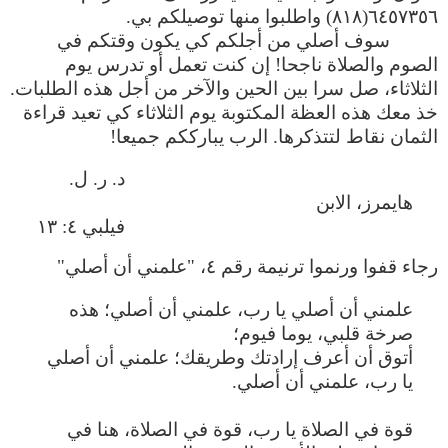
٦٤٥٧٣٥٦(٨١٨) واطلبوا منها توصيلكم بي.
سوف أصلي من أجلكم كي يكون وقتكم في
الصوم والصلاة ناجحا! إن كنت تعمل أو تدرس يوم
الثلاثاء، صل سرا بين الحين والآخر من أجل هذه الطلبات.
خذ معك هذه العظة المكتوبة يوم الثلاثاء كي تعيد قراءة
الثمان نقاط لتتذكرها. الرب يبارككم جميعا!
د. ر. ل.
هايمرز، الابن
فيلبي ٤:
١٣
رجاء قفوا ورنموا ترنيمة رقم ٤، "علمني أن أصلي"
علمني أن أصلي يا رب، علمني أن أصلي؛ هذه
صرخة قلبي، يوما فيوم؛
أتوق أن أعرف إرادتك وطريقك؛ علمني أن أصلي
يا رب، علمني أن أصلي.
قوة في الصلاة يا رب، قوة في الصلاة، هنا في