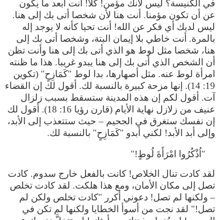
في الكنيسة؟ ليس لأنك مؤمن! كلا! أنت أبعد ما يكون
عن أن تكون مؤمنا. أنت هنا لأن شخصا أتى بك إلى هنا.
ليس لديك أي فكر عن الله! أنت تحيا كأنه لا يوجد إله
بالمرة. أنت خاطي بلا إيمان البتة، وشخصا أتى بك إلى
هنا، شخصا مثل لوط هو الذي أتى بك إلى هنا وأنت تظن
أن الشخص الذي أتى بك إلى هنا يبدو غريبا. هذا ما ظنته
امرأة لوط عنه. مثل أصهارها، بدا لوط "كَمَازِحٍ" (تكوين
19: 14). إنها مزحة كبيرة بالنسبة لك. أقول لك إن القضاء
آت. أقول لكم إن هذه المدينة ستسقط بسبب زلزال
عنيف من زلازل نهاية الأيام (قارن رؤيا 16: 18). أقول لك
إن نفسك ستغرق في الجحيم – حيث ستتعذب إلى الأبد،
وإلى أبد الأبد! لكني أبدو "كَمَازِحٍ" بالنسبة لك.
"اُذْكُرُوا امْرَأَةَ لُوطٍ!"
لقد كادت تنال الخلاص! كانت بالفعل خارج سدوم. كادت
تصل إلى مكان الأمان، ومع هذا هلكت. لقد كادت تخلص
– ولكنها لم تصل! دعوني أكرر "كادت تخلص ولكن لم
تصل!" لقد نجت من أسوأ الخطايا ولكنها لم تكن في