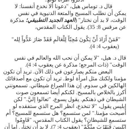
قال د. توماس هيل، "دعونا ألا نخدع أنفسنا: لا
يمكن أن نطلب المسيح والمتعة الدنيوية في نفس
الوقت، لا بد أن نختار" (
العهد الجديد التطبيقي؛
مذكرة
عن مرقس 8: 35). يقول الكتاب المقدس،
"فَمَنْ أَرَادَ أَنْ يَكُونَ مُحِبّاً لِلْعَالَمِ فَقَدْ صَارَ عَدُّواً لِله"
(يعقوب 4: 4).
قال د. هيل، "لا يمكن أن نحب الله والعالم في نفس
الوقت" (ذات المرجع؛ مذكرة عن يعقوب 4: 4).
البعض منكم يصارعون في ذلك الآن. تريد أن تكون
مؤمنا ولكنك مثل امرأة لوط. تريد أن تكون مع أصدقائك
الهالكين في سدوم. إن هذا الصراع شيطاني. تسمعونني
أكرز بالخلاص بالمسيح. لكنكم أيضا تسمعون صوت
الشيطان في ذهنكم. يقول يسوع، "تعالوا إليَّ." لكن
إبليس يقول، "لا تنخدع، انظر المرح الذي ستفقده لو
أصبحت مؤمنا." لمن ستسمع؟ هل ستسمع للمسيح؟ أم
ستسمع للشيطان؟ يقول الكتاب المقدس، "قَاوِمُوا
إِبْلِيسَ فَيَهْرُبَ مِنْكُمْ" (يعقوب 4: 7). لا بد أن تختار. إما أن