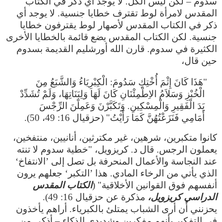
سدوم – لكن ليس الكل. لا يوجد أي ذكر في الكتاب
المقدس لامرأة لوط تقترف خطايا جنسية. لا يوجد أي
ذكر في الكتاب المقدس لأصهار لوط يقترفون خطايا
جنسية. لكن الكتاب المقدس يضع قائمة بالخطايا الأخرى
الكثيرة في سدوم. قارن الله أورشليم القديمة بسدوم
حين قال،
"هَذَا كَانَ إِثْمَ أُخْتِكِ سَدُومَ: الْكِبْرِيَاءُ وَالشَّبَعُ مِنَ
الْخُبْزِ وَسَلاَمُ الاِطْمِئْنَانِ كَانَ لَهَا وَلِبَنَاتِهَا، وَلَمْ تُشَدِّدْ
يَدَ الْفَقِيرِ وَالْمِسْكِينِ. وَتَكَبَّرْنَ وَعَمِلْنَ الرِّجْسَ
أَمَامِي فَنَزَعْتُهُنَّ كَمَا رَأَيْتُ" (حزقيال 16: 49، 50).
كانوا متكبرين، شرهين، غير مكترثين، أنانيين، منتفخين،
يعملون الرجس. قال د. كريزويل، "خطية سدوم لا تنته
عند النجاسة والأعمال المنحرفة بل تصل إلى ’الانتفاخ‘
الذي يأتي من الرخاء المادي. هذا ’التكبر‘ جعلهم يرون
أنفسهم فوق القوانين الأخلاقية" (
الكتاب المقدس
الدراسي كريزويل،
مذكرة عن حزقيال 16: 49).
يحزنني أن أرى الشباب يمتلئ بالكبرياء. أراهم يأخذون
في التفكير بأنهم مفكرين وشديدي الذكاء – أذكى من