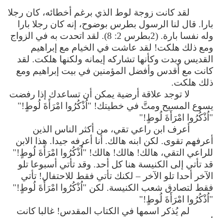
لقد كانت زوجة لوط الذي برغم أخطائه، كان رجلا
بارا. قال لنا الرسول بطرس بوضوح، إنه كان رجلا بارا
وله نفسا بارة. (2بطرس 2: 8). لقد اتحدت به في الزواج
ومع ذلك هلكت! لقد عاشت في الخيام مع إبراهيم
القديس وبدت وكأنها تشاركه إيمانه ولكنها هلكت. لقد
كانت مع أقدس وأفضل المؤمنين في بيت إبراهيم ومع
ذلك هلكت.
لا توجد علاقة أرضية يمكن أن تساعدك إذا رفضت
يسوع المسيح ومتَّ في خطيتك! "اُذْكُرُوا امْرَأَةَ لُوطٍ!"
"اُذْكُرُوا امْرَأَةَ لُوطٍ!"
أعرف ابن راعي تقي، من أكثر الناس الذين
أعرفهم تقوى. لكن ابنه هالك. أنا أعرفه جيدا. هذا الابن
للراعي التقي، هالك! هالك! هالك! "اُذْكُرُوا امْرَأَةَ لُوطٍ!"
قد تأتي إلى الكنيسة هنا كل أحد. وقد تأتي أسبوعا تلو
الآخر أحدا تلو الآخر – لكنك تأتي فقط للاحتفال! تأتي
فقط لتصادق شعب الكنيسة. لكن "اُذْكُرُوا امْرَأَةَ لُوطٍ!"
"اُذْكُرُوا امْرَأَةَ لُوطٍ!"
لم يُذكر اسمها في الكتاب المقدس! غالبا كانت