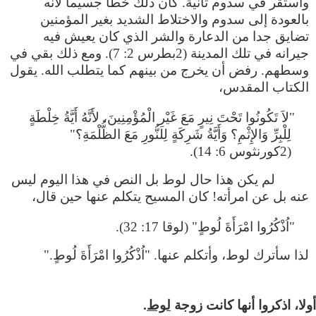
واستقر في سدوم ثانية. كان ذلك خطأً جسيما لأنه
بالعودة إلى سدوم والاختلاط الشديد بغير المؤمنين
تضايق جدا من الدعارة والشر الذي كان يعيش فيه
جيرانه في تلك المدينة (2بطرس 2: 7). ومع ذلك بقي في
وسطهم. رفض أن يخرج من بينهم كما يتطلب الله. يقول
الكتاب المقدس،
"لاَ تَكُونُوا تَحْتَ نِيرٍ مَعَ غَيْرِ الْمُؤْمِنِينَ، لأَنَّهُ أَيَّةُ خِلْطَةٍ
لِلْبِرِّ وَالإِثْمِ؟ وَأَيَّةُ شَرِكَةٍ لِلنُّورِ مَعَ الظُّلْمَةِ؟"
(2كورنثوس 6: 14).
لم يكن هذا حال لوط بل النص في هذا اليوم ليس
عنه بل عن امرأته! كان المسيح يتكلم عنها حين قال،
"اُذْكُرُوا امْرَأَةَ لُوطٍ" (لوقا 17: 32).
لذا سأترك لوط، وأتكلم عنها. "اُذْكُرُوا امْرَأَةَ لُوطٍ."
لوط
.