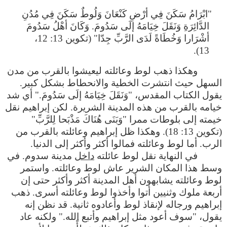
"ابْرَامُ سَكَنَ فِي أرْضِ كَنْعَانَ وَلُوطٌ سَكَنَ فِي مُدُنِ
الدَّائِرَةِ وَنَقَلَ خِيَامَهُ إلَى سَدُومَ. وَكَانَ أهْلُ سَدُومَ
أشْرَارا وَخُطَاةً لَدَى الرَّبِّ جِدّا" (تكوين 13: 12،
13).
وهكذا ذهب لوط وعائلته ليعيشوا بالقرب من مدن
السهل حيث انتشرت الخطية والانحطاط بشكل كبير.
يقول الكتاب المقدس، "وَنَقَلَ خِيَامَهُ إلَى سَدُومَ." أي شد
خيامه بالقرب من هذه المدينة الشريرة. لكن إبراهيم نقل
خيمته إلى بلوطات ممرا "وَبَنَى هُنَاكَ مَذْبَحا لِلرَّبِّ"
(تكوين 13: 18). وهكذا ظل إبراهيم وعائلته بالقرب من
الرب. أما لوط وعائلته فمالوا أكثر وأكثر إلى الدنيا.
في النهاية نقل لوط عائلته
داخل
مدينة سدوم. في
وسط هذا المكان الشرير عاش لوط وعائلته. واستمر
لوط وعائلته يشابهون أهل المدينة أكثر وأكثر حتى إن
أربعة ملوك وثنيين أتوا وأخذوا لوط وعائلته أسرى. ذهب
إبراهيم ورجاله لإنقاذ لوط وأعادوه ثانية. قد نظن إنه
يقول، "سوف أعود مثل إبراهيم وأتبع الله." ولكنه عاد