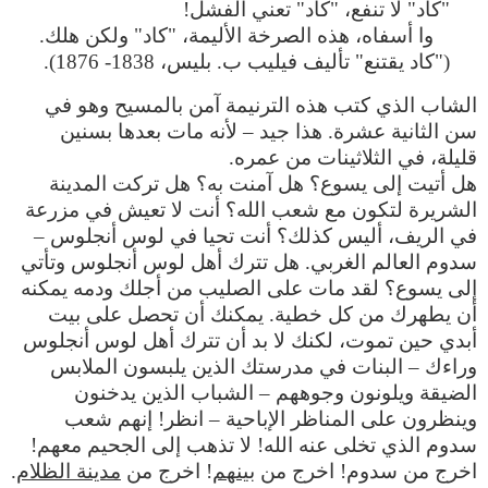
"كاد" لا تنفع، "كاد" تعني الفشل!
وا أسفاه، هذه الصرخة الأليمة، "كاد" ولكن هلك.
("كاد يقتنع" تأليف فيليب ب. بليس، 1838- 1876).
الشاب الذي كتب هذه الترنيمة آمن بالمسيح وهو في
سن الثانية عشرة. هذا جيد – لأنه مات بعدها بسنين
قليلة، في الثلاثينات من عمره.
هل أتيت إلى يسوع؟ هل آمنت به؟ هل تركت المدينة
الشريرة لتكون مع شعب الله؟ أنت لا تعيش في مزرعة
في الريف، أليس كذلك؟ أنت تحيا في لوس أنجلوس –
سدوم العالم الغربي. هل تترك أهل لوس أنجلوس وتأتي
إلى يسوع؟ لقد مات على الصليب من أجلك ودمه يمكنه
أن يطهرك من كل خطية. يمكنك أن تحصل على بيت
أبدي حين تموت، لكنك لا بد أن تترك أهل لوس أنجلوس
وراءك – البنات في مدرستك الذين يلبسون الملابس
الضيقة ويلونون وجوههم – الشباب الذين يدخنون
وينظرون على المناظر الإباحية – انظر! إنهم شعب
سدوم الذي تخلى عنه الله! لا تذهب إلى الجحيم معهم!
اخرج من سدوم! اخرج من
بينهم
! اخرج من
مدينة الظلام
.