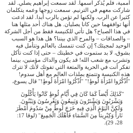
أممية، فلم يُذكر اسمها. لقد سمعت إبراهيم يصلي. لقد
شاركت معهم في الترنيم. سمعت زوجها وعمه يتكلمان
كثيرا عن الرب. ولكنها لم تؤمن بالرب أبدا. لقد ادعت
أنها توافقهما حين كانا يصليان. هل هناك أحد مثلها هنا
في هذا الصباح؟ هل تأتي للكنيسة فقط من أجل الشركة
– والصداقات – والمرح الذي بيننا؟ هل هذا هو السبب
الوحيد لمجيئك؟ إن كنت تتمسك بالعالم وتتأمل فيه
بشوق، لا بد ستموت في خطيتك – حتى إذا كنت تأكل
وتشرب مع شعب الله! قد يكون والداك مؤمنين، بينما
تفكر أنت في الحرية والمتعة التي تفوتك لأنك لا تترك
هذه الكنيسة وتتمتع بملذات العالم مع أهل سدوم!
"اُذْكُرُوا امْرَأَةَ لُوطٍ!" "اُذْكُرُوا امْرَأَةَ لُوطٍ!" قال يسوع،
"كَذَلِكَ أَيْضاً كَمَا كَانَ فِي أَيَّامِ لُوطٍ كَانُوا يَأْكُلُونَ
وَيَشْرَبُونَ وَيَشْتَرُونَ وَيَبِيعُونَ وَيَغْرِسُونَ وَيَبْنُونَ.
وَلَكِنَّ الْيَوْمَ الَّذِي فِيهِ خَرَجَ لُوطٌ مِنْ سَدُومَ أَمْطَرَ
نَاراً وَكِبْرِيتاً مِنَ السَّمَاءِ فَأَهْلَكَ الْجَمِيعَ" (لوقا 17:
28، 29).