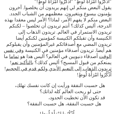
"اُذْكُرُوا امْرَأَةَ لُوطٍ" "اُذْكُرُوا امْرَأَةَ لُوطٍ!"
يقول البعض منكم لي إنهم يريدون أن يخلصوا. آخرون
يؤمنون بيسوع ويتغيرون. معظمهم من الشباب الجدد.
البعض منكم لا يفهم الأمر، لماذا؟ الأمر ليس معقدا بهذه
الدرجة، أليس كذلك؟ أنتم تريدون أن تخلصوا – لكنكم
تريدون الاستمرار في العالم. تريدون الذهاب إلى
الكنيسة وأن تقبلكم الكنيسة كمؤمنين لكنكم أيضا
تريدون المضي مع أصدقائكم غيرالمؤمنين وأن يقبلوكم
هم أيضا. تريدون أصدقاء مؤمنين في الكنيسة
وفي نفس
الوقت
أصدقاء دنيويين في العالم؟ أليس هذا هو
تماما
ما
يمنعكم من قبول المسيح؟ أليس كذلك؟
بالتأكيد نعم
!
تريدون الذهاب إلى النعيم الأبدي ولكم قدم في الجحيم
!
اُذْكُرُوا امْرَأَةَ لُوطٍ!
هل حسبت النفقة ورأيت إن كانت نفسك تهلك،
حتى لو ربحت العالم كله لذاتك؟
قد تكون الآن تخطيت الحدود،
هل حسبت النفقة، هل حسبت النفقة؟
اُذْكُرُوا امْرَأَةَ لُوطٍ!