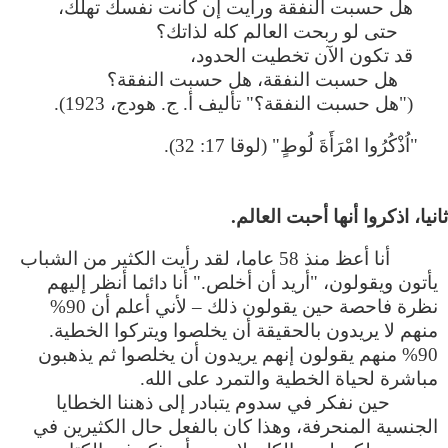
هل حسبت النفقة ورأيت إن كانت نفسك تهلك،
حتى لو ربحت العالم كله لذاتك؟
قد تكون الآن تخطيت الحدود،
هل حسبت النفقة، هل حسبت النفقة؟
("هل حسبت النفقة؟" تأليف أ. ج. هودج، 1923).
"اُذْكُرُوا امْرَأَةَ لُوطٍ" (لوقا 17: 32).
أنا أعظ منذ 58 عاما، لقد رأيت الكثير من الشباب
يأتون ويقولون، "أريد أن أخلص." أنا دائما أنظر إليهم
نظرة فاحصة حين يقولون ذلك – لأني أعلم أن 90%
منهم لا يريدون بالحقيقة أن يخلصوا ويتركوا الخطية.
90% منهم يقولون إنهم يريدون أن يخلصوا ثم يذهبون
مباشرة لحياة الخطية والتمرد على الله.
حين نفكر في سدوم يتبادر إلى ذهننا الخطايا
الجنسية المنحرفة، وهذا كان بالفعل حال الكثيرين في