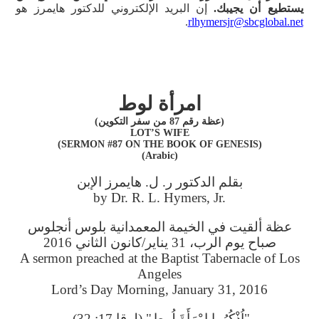
يستطيع أن يجيبك.
إن البريد الإلكتروني للدكتور هايمرز هو
.
rlhymersjr@sbcglobal.net
امرأة لوط
(عظة رقم 87 من سفر التكوين)
LOT’S WIFE
(SERMON #87 ON THE BOOK OF GENESIS)
(Arabic)
بقلم الدكتور ر. ل. هايمرز الإبن
by Dr. R. L. Hymers, Jr.
عظة ألقيت في الخيمة المعمدانية بلوس أنجلوس
صباح يوم الرب، 31 يناير/كانون الثاني 2016
A sermon preached at the Baptist Tabernacle of Los
Angeles
Lord’s Day Morning, January 31, 2016
"اُذْكُرُوا امْرَأَةَ لُوطٍ" (لوقا 17: 32).