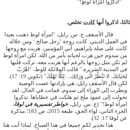
"اُذْكُرُوا امْرَأَةَ لُوطٍ!"
كادت
تخلص.
قال الأسقف ج. س. رايل، "امرأة لوط ذهبت بعيدا
في العمل الديني. كانت زوجة ’رجل صالح.‘ ومن خلاله
كانت على صلة بإبراهيم، أبي المؤمنين. هربت مع زوجها
من سدوم حين هرب لحياته بأمر من الله. لكن امرأة لوط
لم تكن مثل زوجها بالرغم أنها هربت معه، تركت قلبها
في المدينة الشريرة." قالت الملائكة للوط، "اهْرُبْ
لِحَيَاتِكَ. لا تَنْظُرْ الَى وَرَائِك... لِئَلَّا تَهْلَكَ" (تكوين 19: 17).
لكن قال الأسقف رايل، هي بإرادتها عصت الوصية
ونظرت إلى الوراء إلى سدوم، فماتت في الحال. لقد
تحولت إلى عمود ملح ثم هلكت في خطاياها. تذكروا
امرأة لوط!" (ج. س. رايل،
خواطر تفسيرية في لوقا،
الجزء الثاني، لواء الحق، طبعة 2015، ص 183؛ مذكرة
عن لوقا 17: 32).
هذا تحذير لكم جميعا في هذا الصباح. لماذا أنت هنا