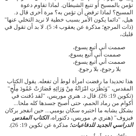
تؤمن بالمسيح أو تتبع الشيطان. لماذا تقاوم دعوة
المسيح؟ لماذا ترفض أن تؤمن به؟ مرة أخرى قال د.
هيل، "دائما يكون الأمر بسبب خطية لا نريد التخلي عنها"
(ذات المرجع؛ مذكرة عن يعقوب 4: 5). لا بد أن تقول في
قلبك،
صممت أني أتبع يسوع،
صممت أني أتبع يسوع،
صممت أني أتبع يسوع،
بلا رجوع، بلا رجوع.
هذا تحديدا ما رفضت امرأة لوط أن تفعله. يقول الكتاب
المقدس، "وَنَظَرَتِ امْرَاتُهُ مِنْ وَرَائِهِ فَصَارَتْ عَمُودَ مِلْحٍ"
(تكوين 19: 26). قال د. هنري موريس، "لقد دُفنت في
أكوام من رماد الحمم، حتى أصبح جسدها كله ملحا...
بشكل يشابه ما اختبره سكان بومبي... حين انفجر بركان
فيزوف" (هنري م. موريس، دكتوراه،
الكتاب المقدس
الدراسي الجديد للدفاعيات؛
مذكرة عن تكوين 19: 26).