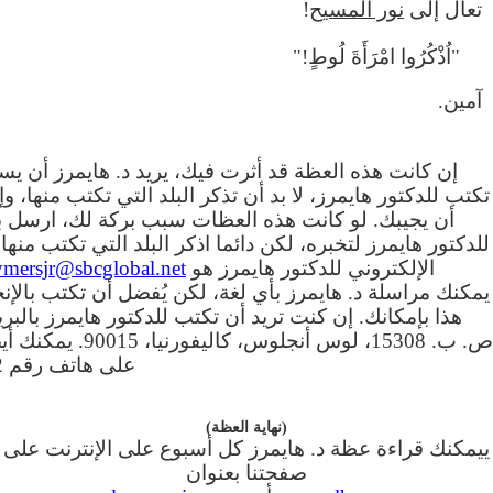
تعال إلى
نور المسيح
!
"اُذْكُرُوا امْرَأَةَ لُوطٍ!"
آمين.
إن كانت هذه العظة قد أثرت فيك، يريد د. هايمرز أن ي
تكتب للدكتور هايمرز، لا بد أن تذكر البلد التي تكتب منها، و
أن يجيبك. لو كانت هذه العظات سبب بركة لك، ارسل بري
للدكتور هايمرز لتخبره، لكن دائما اذكر البلد التي تكتب منها.
الإلكتروني للدكتور هايمرز هو
ymersjr@sbcglobal.net
يمكنك مراسلة د. هايمرز بأي لغة، لكن يُفضل أن تكتب بالإنج
هذا بإمكانك. إن كنت تريد أن تكتب للدكتور هايمرز بالبري
ص. ب. 15308، لوس أنجلوس، كال
على هاتف رقم 8183520452.
(نهاية العظة)
ييمكنك قراءة عظة د. هايمرز كل أسبوع على الإنترنت على
صفحتنا بعنوان