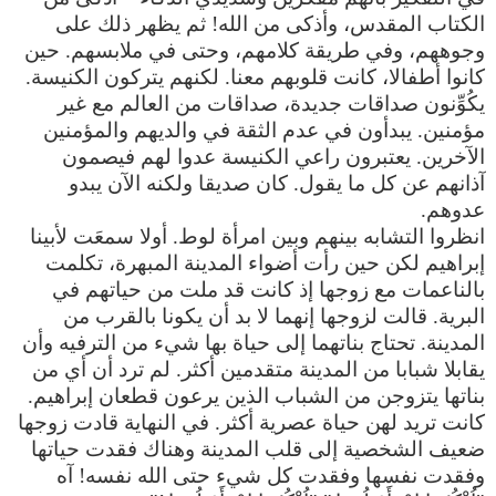
الكتاب المقدس، وأذكى من الله! ثم يظهر ذلك على
وجوههم، وفي طريقة كلامهم، وحتى في ملابسهم. حين
كانوا أطفالا، كانت قلوبهم معنا. لكنهم يتركون الكنيسة.
يكُوِّنون صداقات جديدة، صداقات من العالم مع غير
مؤمنين. يبدأون في عدم الثقة في والديهم والمؤمنين
الآخرين. يعتبرون راعي الكنيسة عدوا لهم فيصمون
آذانهم عن كل ما يقول. كان صديقا ولكنه الآن يبدو
عدوهم.
انظروا التشابه بينهم وبين امرأة لوط. أولا سمعَت لأبينا
إبراهيم لكن حين رأت أضواء المدينة المبهرة، تكلمت
بالناعمات مع زوجها إذ كانت قد ملت من حياتهم في
البرية. قالت لزوجها إنهما لا بد أن يكونا بالقرب من
المدينة. تحتاج بناتهما إلى حياة بها شيء من الترفيه وأن
يقابلا شبابا من المدينة متقدمين أكثر. لم ترد أن أي من
بناتها يتزوجن من الشباب الذين يرعون قطعان إبراهيم.
كانت تريد لهن حياة عصرية أكثر. في النهاية قادت زوجها
ضعيف الشخصية إلى قلب المدينة وهناك فقدت حياتها
وفقدت نفسها وفقدت كل شيء حتى الله نفسه! آه