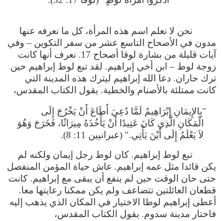
نحن لا نعلم اسم هذه المرأة، كل ما نعرفه عنها
مدون في الأصحاح التاسع عشر من سفر التكوين – وفي
آيات قليلة من بشارة لوقا أصحاح 17. نعرف أنها كانت
زوجة لوط – ابن أخي إبراهيم. لقد تبع لوط إبراهيم حين
ترك حاران. دعا الله إبراهيم ليترك هذه المدينة التي
كانت ممتلئة بالأصنام والخطية. يقول الكتاب المقدس،
"بِالإِيمَانِ إِبْرَاهِيمُ لَمَّا دُعِيَ أَطَاعَ أَنْ يَخْرُجَ إِلَى
الْمَكَانِ الَّذِي كَانَ عَتِيدًا أَنْ يَأْخُذَهُ مِيرَاثًا، فَخَرَجَ وَهُوَ
لاَ يَعْلَمُ إِلَى أَيْنَ يَأْتِي." (عبرانيين 11: 8).
تبع لوط إبراهيم. كان لوط رجل إيمان ولكنه لم
يكن قائدا مثل عمه إبراهيم. عاش حياة المؤمن المنفصل
حتى حان الوقت حين لم ينفع أن يبقى مع إبراهيم. كانت
قطعان العائلتين تتضاعف ولم يكن ممكنا رعايتها معا.
أعطى إبراهيم لوطا الاختيار في المكان الذي يذهب إليه
فاختار مدينة سدوم. يقول الكتاب المقدس،