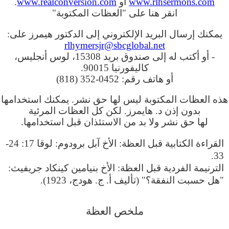
www.rlhsermons.com
أو
www.realconversion.com
.
انقر هنا على "العظات المكتوبة"
يمكنك إرسال البريد الإلكتروني إلى الدكتور هيمرز على:
rlhymersjr@sbcglobal.net
- أو أكتب له إلى صندوق بريد 15308، لوس أنجليس،
كاليفورنيا 90015.
أو هاتف رقم: 0452-352 (818)
هذه العظات المكتوبة ليس لها حق نشر. يمكنك استخدامها
بدون إذن د. هايمرز. لكن كل العظات المرئية
لها حق نشر ولا بد من الاستئذان قبل استخدامها.
القراءة الكتابية قبل العظة: الأخ آبل برودوم: لوقا 17: 24-
33.
الترنيمة الفردية قبل العظة: الأخ بنيامين كينكاد جريفيث:
"هل حسبت النفقة؟" (تأليف أ. ج. هودج، 1923).
ملخص العظة