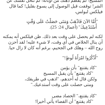
المسيح! لم يُفطم ذهنك من أوثانه! لم تتخلَّ نفسك عن
الشر! توقفت قبل الوصول إلى يسوع بقليل! كما قال
فيلكس لبولس،
"أَمَّا الآنَ فَاذْهَبْ وَمَتَى حَصَلْتُ عَلَى وَقْتٍ
أَسْتَدْعِيكَ" (أعمال 24: 25).
لكنه لم يحصل على وقت بعد ذلك. ظن فيلكس أنه يمكنه
أن ينال الخلاص في أي وقت، لا شيء عليه! لقد أحزن
روح الله – وهلك في الجحيم، برغم أنه كان لا زال حيا.
"اُذْكُرُوا امْرَأَةَ لُوطٍ!"
"كاد يقتنع" بأن يؤمن
"كاد يقتنع" بأن يقبل المسيح
ولكن قال له أحدهم، "اذهب في طريقك،
ومتى حصلت على وقت أستدعيك."
"كاد يقتنع،" الحصاد مضى
"كاد يقتنع" أن القضاء يأتي أخيرا!