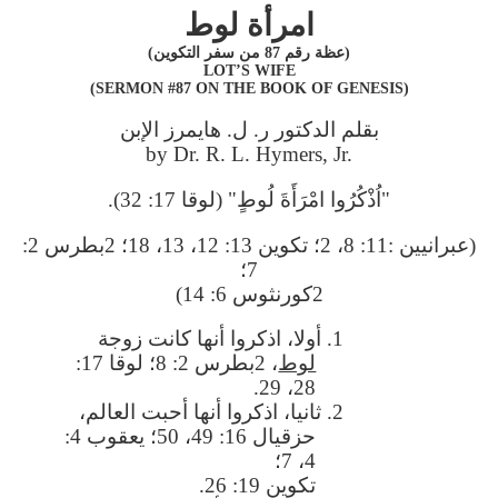
امرأة لوط
(عظة رقم 87 من سفر التكوين)
LOT’S WIFE
(SERMON #87 ON THE BOOK OF GENESIS)
بقلم الدكتور ر. ل. هايمرز الإبن
by Dr. R. L. Hymers, Jr.
"اُذْكُرُوا امْرَأَةَ لُوطٍ" (لوقا 17: 32).
(عبرانيين :11: 8، 2؛ تكوين 13: 12، 13، 18؛ 2بطرس 2:
7؛
2كورنثوس 6: 14)
1. أولا، اذكروا أنها كانت زوجة
لوط
، 2بطرس 2: 8؛ لوقا 17:
28، 29.
2. ثانيا، اذكروا أنها أحبت العالم،
حزقيال 16: 49، 50؛ يعقوب 4:
4، 7؛
تكوين 19: 26.