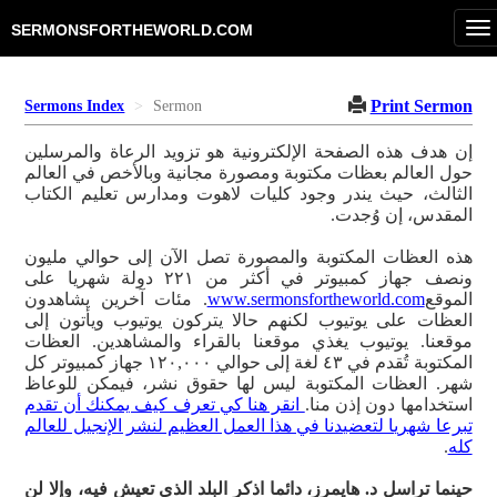
T
SERMONSFORTHEWORLD.COM
na
Print Sermon
Sermons Index
Sermon
إن هدف هذه الصفحة الإلكترونية هو تزويد الرعاة والمرسلين
حول العالم بعظات مكتوبة ومصورة مجانية وبالأخص في العالم
الثالث، حيث يندر وجود كليات لاهوت ومدارس تعليم الكتاب
المقدس، إن وُجدت.
هذه العظات المكتوبة والمصورة تصل الآن إلى حوالي مليون
ونصف جهاز كمبيوتر في أكثر من ٢٢١ دولة شهريا على
الموقع
www.sermonsfortheworld.com
. مئات آخرين يشاهدون
العظات على يوتيوب لكنهم حالا يتركون يوتيوب ويأتون إلى
موقعنا. يوتيوب يغذي موقعنا بالقراء والمشاهدين. العظات
المكتوبة تُقدم في ٤٣ لغة إلى حوالي ١٢٠,٠٠٠ جهاز كمبيوتر كل
شهر. العظات المكتوبة ليس لها حقوق نشر، فيمكن للوعاظ
استخدامها دون إذن منا.
انقر هنا كي تعرف كيف يمكنك أن تقدم
تبرعا شهريا لتعضيدنا في هذا العمل العظيم لنشر الإنجيل للعالم
كله
.
حينما تراسل د. هايمرز، دائما اذكر البلد الذي تعيش فيه، وإلا لن