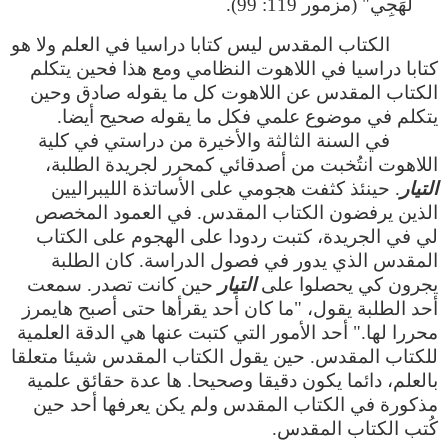
لَهَجِي" (مزمور 119: 99).
الكتاب المقدس ليس كتابا دراسيا في العلم ولا هو
كتابا دراسيا في اللاهوت النظامي ومع هذا فحين يتكلم
الكتاب المقدس عن اللاهوت كل ما يقوله صادق وحين
يتكلم في موضوع علمي فكل ما يقوله صحيح أيضا.
في السنة الثالثة والأخيرة من دراستي في كلية
اللاهوت انتُخبت من أصدقائي كمحرر لجريدة الطلبة،
التيار
. حينئذ كثفت هجومي على الأساتذة الليبراليين
الذين يرفضون الكتاب المقدس. في العمود المخصص
لي في الجريدة، كتبت ردودا على الهجوم على الكتاب
المقدس الذي يدور في فصول الدراسة. كان الطلبة
يجرون كي يحصلوا على
التيار
حين كانت تصدر. سمعت
أحد الطلبة يقول، "ما كان أحد يقرأها حتى أصبح هايمرز
محررا لها." أحد الأمور التي كتبت عنها هي الدقة العلمية
للكتاب المقدس. حين يقول الكتاب المقدس شيئا متعلقا
بالعلم، دائما يكون دقيقا وصحيحا. ها عدة حقائق علمية
مذكورة في الكتاب المقدس ولم يكن يعرفها أحد حين
كُتب الكتاب المقدس.