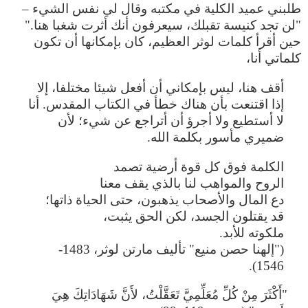
طلبني عميد الكلية في مكتبه وقال لي نفس الشيء –
"لن تجد كنيسة تقبلك، سيعرفون أنك أثرت شغبا هنا."
حين أقرأ كلمات لوثر العظيم، كان بإمكانها أن تكون
كلماتي أنا،
أقف هنا، ليس بإمكاني أن أفعل شيئا مختلفا، إلا
إذا اقتنعت بأن هناك خطأ في الكتاب المقدس. أنا
لا أستطيع ولا أجرؤ أن أتراجع عن شيء؛ لأن
ضميري مأسور بكلمة الله.
الكلمة فوق كل قوة أرضية تصمد
الروح والمواهب لنا بالذي يقف معنا
دع المال والأصحاب يذهبون، حتى الحياة ذاتها؛
قد يقتلون الجسد، لكن الحق يثبت،
ملكوته للأبد.
("إلهنا حصن منيع" تأليف مارتن لوثر، 1483-
1546).
"أَكْثَرَ مِنْ كُلِّ مُعَلِّمِيَّ تَعَقَّلْتُ، لأَنَّ شَهَادَاتِكَ هِيَ