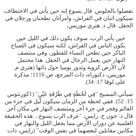
تفضلوا بالجلوس. قال يسوع إنه حين يأتي في الاختطاف،
سيكون اثنان في الفراش، وامرأتان تطحنان ورجلان في
الحقل. قال د. هنري موريس،
حين يأتي الرب، سوف يكون ذلك في الليل حين
يكون الناس في الفراش، لكنه سيكون في الصباح
الباكر حين تطحن النساء للفطور، وفي منتصف
النهار حين يعمل الرجال في الحقل. هذا محتمل
لأن الأرض كروية وتدور يوميا حول ذاتها (هنري م.
موريس، دكتوراه، ذات المرجع، ص 1116؛ مذكرة
على لوقا 17: 34).
سيأتي المسيح "فِي لَحْظَةٍ فِي طَرْفَةِ عَيْنٍ" (1كورنثوس
15: 52). ففي لحظة من الزمان سيكون ليل في جزء من
العالم وفجر في جزء آخر ومنتصف النهار في مكان آخر.
قال د. جون ج. رايس، "عرف الرب يسوع... هذه الحقيقة
العلمية عن دوران الأرض مما يجعل الليل والنهار في
مكانين مقابلين لبعضهما في نفس الوقت" (رايس، ذات