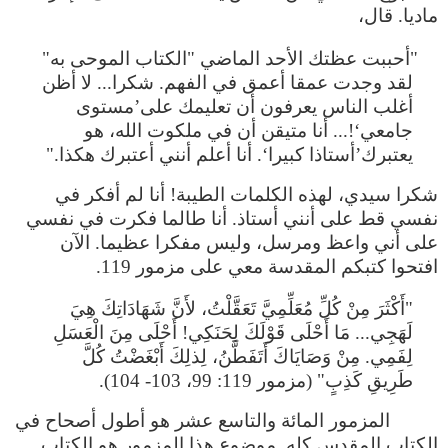
ماديا. قال،
"أحببت عظتك الأحد الماضي "الكتاب الموحى به"
لقد وجدت عمقا أعمق في الفهم. شكرا... لا أظن
أغلب الناس يعرفون أن تعليمك على’مستوى
جامعي‘!... أنا متيقن أن في ملكوت الله، هو
يعتبرك’أستاذا كبيرا‘. أنا أعلم أنني أعتبرك هكذا."
شكرا سيدي، لهذه الكلمات الطيبة! أنا لم أفكر في
نفسي قط على أنني أستاذ. أنا طالما فكرت في نفسي
على أني واعظ ومرسل، وليس مفكرا عظيما. الآن
افتحوا كتبكم المقدسة معي على مزمور 119.
"أَكْثَرَ مِنْ كُلِّ مُعَلِّمِيَّ تَعَقَّلْتُ، لأَنَّ شَهَادَاتِكَ هِيَ
لَهَجِي... مَا أَحْلَى قَوْلَكَ لِحَنَكِي! أَحْلَى مِنَ الْعَسَلِ
لِفَمِي. مِنْ وَصَايَاكَ أَتَفَطَّنُ، لِذلِكَ أَبْغَضْتُ كُلَّ
طَرِيقِ كَذِبٍ" (مزمور 119: 99، 103- 104).
المزمور المائة والتاسع عشر هو أطول أصحاح في
الكتاب المقدس كله. موضوع هذا المزمور هو الكتاب