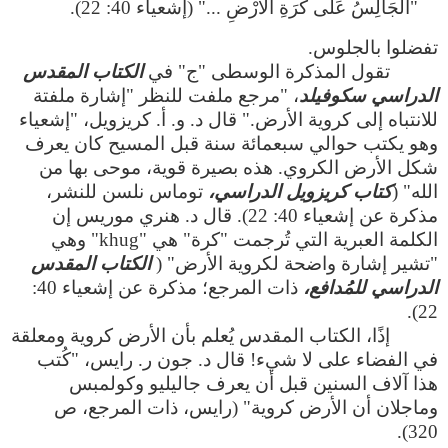
"الْجَالِسُ عَلَى كُرَةِ الأَرْضِ ..." (إشعياء 40: 22).
تفضلوا بالجلوس.
تقول المذكرة الوسطى "ج" في
الكتاب المقدس
الدراسي سكوفيلد
، "مرجع ملفت للنظر "إشارة ملفتة
للانتباه إلى كروية الأرض." قال د. و. أ. كريزويل، "إشعياء
وهو يكتب حوالي سبعمائة سنة قبل المسيح كان يعرف
شكل الأرض الكروي. هذه بصيرة قوية، موحى بها من
الله" (
كتاب كريزويل الدراسي،
توماس نلسن للنشر،
مذكرة عن إشعياء 40: 22). قال د. هنري موريس إن
الكلمة العبرية التي تُرجمت "كرة" هي "khug" وهي
"تشير إشارة واضحة لكروية الأرض" (
الكتاب المقدس
الدراسي للمُدافع،
ذات المرجع؛ مذكرة عن إشعياء 40:
22).
إذًا، الكتاب المقدس يُعلم بأن الأرض كروية ومعلقة
في الفضاء على لا شيء! قال د. جون ر. رايس، "كُتب
هذا آلاف السنين قبل أن يعرف جاليليو وكولمبس
وماجلان أن الأرض كروية" (رايس، ذات المرجع، ص
320).