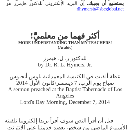
يستطيع أن يجيبك.
إن البريد الإلكتروني للدكتور هايمرز هو
.
rlhymersjr@sbcglobal.net
أكثر فهما من معلميَّ!
!MORE UNDERSTANDING THAN MY TEACHERS
(Arabic)
للدكتور ر. ل. هيمرز
.by Dr. R. L. Hymers, Jr
عظة ألقيت في الكنيسة المعمدانية بلوس أنجلوس
صباح يوم الرب، 7 ديسمبر/كانون الأول 2014
A sermon preached at the Baptist Tabernacle of Los
Angeles
Lord's Day Morning, December 7, 2014
قبل أن أقرأ النص سوف أقرأ بريدا إلكترونيا تلقيته
الأسبوع الماضي من شخص يعضد خدمتنا على الإنترنت