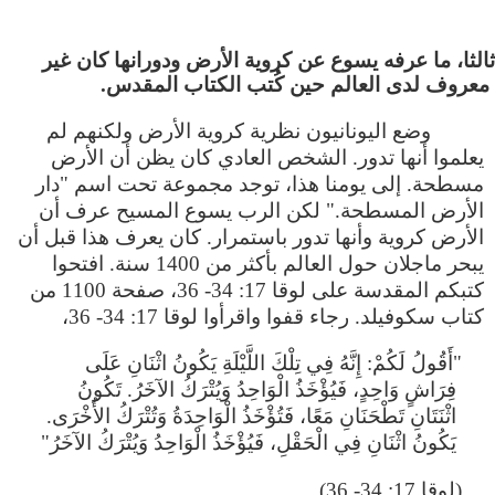
 ثالثا، ما عرفه يسوع عن كروية الأرض ودورانها كان غير
معروف لدى العالم حين كُتب الكتاب المقدس.
وضع اليونانيون نظرية كروية الأرض ولكنهم لم
يعلموا أنها تدور. الشخص العادي كان يظن أن الأرض
مسطحة. إلى يومنا هذا، توجد مجموعة تحت اسم "دار
الأرض المسطحة." لكن الرب يسوع المسيح عرف أن
الأرض كروية وأنها تدور باستمرار. كان يعرف هذا قبل أن
يبحر ماجلان حول العالم بأكثر من 1400 سنة. افتحوا
كتبكم المقدسة على لوقا 17: 34- 36، صفحة 1100 من
كتاب سكوفيلد. رجاء قفوا واقرأوا لوقا 17: 34- 36،
"أَقُولُ لَكُمْ: إِنَّهُ فِي تِلْكَ اللَّيْلَةِ يَكُونُ اثْنَانِ عَلَى
فِرَاشٍ وَاحِدٍ، فَيُؤْخَذُ الْوَاحِدُ وَيُتْرَكُ الآخَرُ. تَكُونُ
اثْنَتَانِ تَطْحَنَانِ مَعًا، فَتُؤْخَذُ الْوَاحِدَةُ وَتُتْرَكُ الأُخْرَى.
يَكُونُ اثْنَانِ فِي الْحَقْلِ، فَيُؤْخَذُ الْوَاحِدُ وَيُتْرَكُ الآخَرُ"
(لوقا 17: 34- 36).