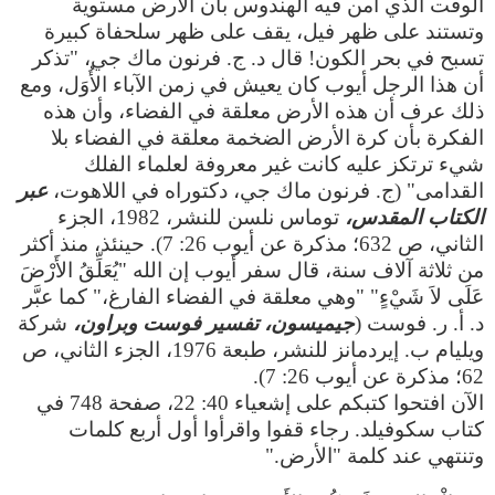
الوقت الذي آمن فيه الهندوس بأن الأرض مستوية
وتستند على ظهر فيل، يقف على ظهر سلحفاة كبيرة
تسبح في بحر الكون! قال د. ج. فرنون ماك جي، "تذكر
أن هذا الرجل أيوب كان يعيش في زمن الآباء الأُوَل، ومع
ذلك عرف أن هذه الأرض معلقة في الفضاء، وأن هذه
الفكرة بأن كرة الأرض الضخمة معلقة في الفضاء بلا
شيء ترتكز عليه كانت غير معروفة لعلماء الفلك
القدامى" (ج. فرنون ماك جي، دكتوراه في اللاهوت،
عبر
الكتاب المقدس،
توماس نلسن للنشر، 1982، الجزء
الثاني، ص 632؛ مذكرة عن أيوب 26: 7). حينئذ، منذ أكثر
من ثلاثة آلاف سنة، قال سفر أيوب إن الله "يُعَلِّقُ الأَرْضَ
عَلَى لاَ شَيْءٍ" "وهي معلقة في الفضاء الفارغ،" كما عبَّر
د. أ. ر. فوست (
جيميسون، تفسير فوست وبراون،
شركة
ويليام ب. إيردمانز للنشر، طبعة 1976، الجزء الثاني، ص
62؛ مذكرة عن أيوب 26: 7).
الآن افتحوا كتبكم على إشعياء 40: 22، صفحة 748 في
كتاب سكوفيلد. رجاء قفوا واقرأوا أول أربع كلمات
وتنتهي عند كلمة "الأرض."