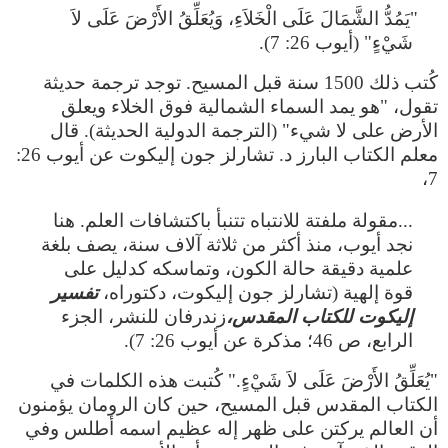
"يَمُدُّ الشَّمَالَ عَلَى الْخَلاَءِ، وَيُعَلِّقُ الأَرْضَ عَلَى لاَ
شَيْءٍ" (أيوب 26: 7).
كُتب ذلك 1500 سنة قبل المسيح. توجد ترجمة حديثة
تقول، "هو يمد السماء الشمالية فوق الخلاء ويعلق
الأرض على لا شيء" (الترجمة الدولية الحديثة). قال
معلم الكتاب البارز د. تشارلز جون إليكوت عن أيوب 26:
7،
...مقولة ملفتة للانتباه تتنبأ باكتشافات العلم. هنا
نجد أيوب، منذ أكثر من ثلاثة آلاف سنة، يصف بلغة
علمية دقيقة حالة الكون، وتماسكه كدليل على
قوة إلهية (تشارلز جون إليكوت، دكتوراه،
تفسير
إليكوت للكتاب المقدس،
زندرفان للنشر، الجزء
الرابع، ص 46؛ مذكرة عن أيوب 26: 7).
"يُعَلِّقُ الأَرْضَ عَلَى لاَ شَيْءٍ." كُتبت هذه الكلمات في
الكتاب المقدس قبل المسيح، حين كان الرومان يؤمنون
أن العالم يركتن على ظهر إله عظيم اسمه أطلس وفي