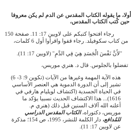
 أولا، ما يقوله الكتاب المقدس عن الدم لم يكن معروفا
حين كُتب الكتاب المقدس،
رجاء افتحوا كتبكم على لاويين 17: 11. صفحة 150
من كتاب سكوفيلد. رجاء قفوا واقرأوا أول 6 كلمات،
"لأَنَّ نَفْسَ الْجَسَدِ هِيَ فِي الدَّمِ" (لاويين 17: 11).
تفضلوا بالجلوس. قال د. هنري موريس،
هذه الآية المهمة وغيرها من الآيات (تكوين 9: 3- 6)
تشير إلى أن الدورة الدموية هي العنصر الأساسي
في الحياة الجسدية (اكتشاف لويليام هارفي في
1616)... هذا الاكتشاف الحديث نسبيا يؤكد ما
أعلنه الله آلاف السنين قبل ذلك (هنري م.
موريس، دكتوراه،
الكتاب المقدس الدراسي
للمُدافع،
دار الكلمة للنشر، 1995، ص 154؛ مذكرة
عن لاويين 17: 11).