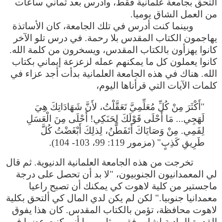
ألتحق بجامعة علمانية فقط، وأدرس بعد ثماني ساعات
من العمل الشاق يوميا.
وبينما كنت أدرس في تلك الجامعة، كان الأساتذة
يهاجمون الكتاب المقدس بلا رحمة. في درس تلو الآخر
كانوا يهزأون بالكتاب المقدس، ويسخرون من كلمة الله.
كانوا يعملون كل ما يمكنهم عمله لزعزعة إيماني بكتاب
الله. هناك في هذه الجامعة العلمانية بدأت أجد عزاء في
كلمات الآيات التي قرأناها اليوم،
"أَكْثَرَ مِنْ كُلِّ مُعَلِّمِيَّ تَعَقَّلْتُ، لأَنَّ شَهَادَاتِكَ هِيَ
لَهَجِي... مَا أَحْلَى قَوْلَكَ لِحَنَكِي! أَحْلَى مِنَ الْعَسَلِ
لِفَمِي. مِنْ وَصَايَاكَ أَتَفَطَّنُ، لِذلِكَ أَبْغَضْتُ كُلَّ
طَرِيقِ كَذِبٍ" (مزمور 119: 99، 103- 104).
تخرجت من هذه الجامعة العلمانية الدنيوية. ثم قال
لي المعمدانيون الجنوبيون، "لا بد أن تحصل على درجة
ماجستير من كلية لاهوت كي يمكنك أن تصبح راعيا
معمدانيا جنوبيا." لكن لم يكن لدي المال كي ألتحق بكلية
لاهوت محافظة، تؤمن بالكتاب المقدس. كان هذا يفوق
القدرة المادية لشاب فقير مثلي. بما أني كنت عضوا في