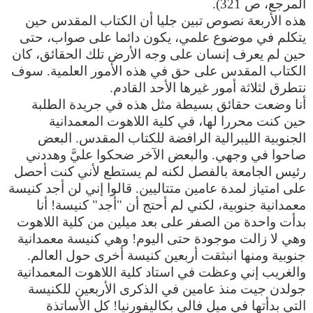
المرجع، ص 321).
هذه الأربعة نصوص تبين جليا أن الكتاب المقدس حين
يتكلم في موضوع علمي، يكون دائما على صواب، حتى
حين لم يعرف إنسان على وجه الأرض تلك الحقائق، كان
الكتاب المقدس على حق في هذه الأمور العلمية. سوف
نتطرق لثلاثة أمور غيرها الأحد القادم.
أنا وضعت حقائق بسيطة مثل هذه في جريدة الطلبة
حين كنت محررا لها، في كلية اللاهوت المعمدانية
الجنوبية الليبرالية الرافضة للكتاب المقدس. البعض
صاحوا في وجهي. والبعض الآخر ضحكوا عليَّ وهددني
رئيس الجامعة بالفصل لكنه لم يستطع لأني كنت أحصل
على امتياز لمدة عامين متتاليين. قالوا إني لن أجد كنيسة
معمدانية جنوبية، لكني لم أحتج أن "أجد" كنيسة! أنا
بدأت واحدة من الصفر على بعد ميلين من كلية اللاهوت
وهي لا زالت موجودة حتى اليوم! وهي كنيسة معمدانية
جنوبية ومنها انبثقت أربعين كنيسة أخرى حول العالم.
والغريب إني وعظت في استاد كلية اللاهوت المعمدانية
جولدن جيت منذ عامين في الذكرى الأربعين للكنيسة
التي بدأتها في ميل فالي بكاليفورنيا! كل الأساتذة