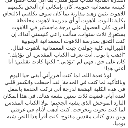
كنيسة معمدانية جنوبية، كان بإمكاني أن ألتحق بكليتهم
للاهوت بثمن زهيد مقارنة بما كان سوف يكلفني الالتحاق
بكلية تالبوت للاهوت أو أي مدرسة لاهوت محافظة
أخرى. كان الحصول على درجة ماجستير في اللاهوت
يستغرق ثلاث سنوات. سألت راعي كنيستي آنذاك إن
كنت ألتحق بمدرسة اللاهوت المعمدانية الجنوبية
الليبرالية، كلية جولدن جيت المعمدانية للاهوت فقال،
"اذهب يا بوب. أنت تعرف الكتاب المقدس. لن تؤذيك."
كان على حق، فهي لم "
تؤذني
." لكنها كادت
تقتلني
! أنا
أعني هذا!
لولا نعمة الله، لما كنت أظن أني أبقى حيا اليوم –
وبالتأكيد لما كنت في الخدمة! لقد أُحبطت وانكسر قلبي
في هذه الكلية البشعة لدرجة أني تركت الخدمة بالفعل
لعدة أيام. قضيت ثلاث سنين بشعة هناك، في هذا المكان
البارد الموحش الذي يشبه الجحيم! لولا الكتاب المقدس
لما كنت نجوت وتخرجت. كنت أذهب لأنام في غرفتي
وبين يدي كتاب مقدس مفتوح. كنت أقرأ هذا النص شبه
يوميا،