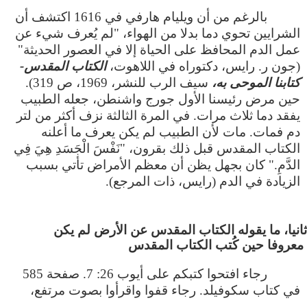
بالرغم من أن ويليام هارفي في 1616 اكتشف أن
الشرايين تحوي دما بدلا من الهواء، "لم يُعرف شيء عن
عمل الدم المحافظ على الحياة إلا في العصور الحديثة"
(جون ر. رايس، دكتوراه في اللاهوت،
الكتاب المقدس-
كتابنا الموحى به،
سيف الرب للنشر، 1969، ص 319).
حين مرض رئيسنا الأول جورج واشنطن، جعله الطبيب
يفقد دما ثلاث مرات. في المرة الثالثة نزف أكثر من لتر
دم فمات. مات لأن الطبيب لم يكن يعرف ما أعلنه
الكتاب المقدس قبل ذلك بقرون، "نَفْسَ الْجَسَدِ هِيَ فِي
الدَّمِ." كان بجهل يظن أن معظم الأمراض تأتي بسبب
الزيادة في الدم (رايس، ذات المرجع).
 ثانيا، ما يقوله الكتاب المقدس عن الأرض لم يكن
معروفا حين كُتب الكتاب المقدس
رجاء افتحوا كتبكم على أيوب 26: 7. صفحة 585
في كتاب سكوفيلد. رجاء قفوا واقرأوا بصوت مرتفع،