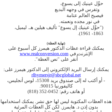
حوِّل عينيك إلى يسوع،
وتفرس في وجهه البديع
فيصبح العالم عتامة
في نور مجده ونعمته.
("حوِّل عينيك إل يسوع" تأليف هيلين هـ. ليميل،
1863- 1961).
(نهاية العظة)
يمكنك قراءة عظات الدكتور هيمرز كل أسبوع على
الإنترنت في
www.realconversion.com
أُنقر على "نص العظة".
يمكنك إرسال البريد الإلكتروني إلى الدكتور هيمرز على:
rlhymersjr@sbcglobal.net
- أو أكتب له إلى صندوق بريد 15308، لوس أنجليس،
كاليفورنيا 90015.
أو هاتف رقم: 0452-352 (818)
هذه العظات المكتوبة ليس لها حق نشر. يمكنك استخدامها
بدون إذن د. هايمرز. لكن كل العظات المرئية