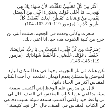
"أَكْثَرَ مِنْ كُلِّ مُعَلِّمِيَّ تَعَقَّلْتُ، لأَنَّ شَهَادَاتِكَ هِيَ
لَهَجِي... مَا أَحْلَى قَوْلَكَ لِحَنَكِي! أَحْلَى مِنَ الْعَسَلِ
لِفَمِي. مِنْ وَصَايَاكَ أَتَفَطَّنُ، لِذلِكَ أَبْغَضْتُ كُلَّ
طَرِيقِ كَذِبٍ" (مزمور 119: 99، 103- 104).
شعرت وكأني وقعت في الجحيم. ظننت أنني لن
أخرج من كلية اللاهوت هذه حيا. أنا أعني ذلك.
"صَرَخْتُ مِنْ كُلِّ قَلْبِي. اسْتَجِبْ لِي يَا رَبُّ. فَرَائِضَكَ
أَحْفَظُ. دَعَوْتُكَ. خَلِّصْنِي، فَأَحْفَظَ شَهَادَاتِكَ" (مزمور
119: 145- 146).
لكن هناك في نار التجربة، وحيدا في هذا المكان البارد
الموحش والممتلئ بعدم الإيمان، تعلمت أن أحب الكتاب
المقدس أكثر من الحياة ذاتها.
قال لي مدرس علم الوعظ إنني أكتسب سمعة
سيئة بدفاعي عن الكتاب المقدس في الصف. قال لي
إني واعظ جيد ولكني أكتسب سمعة سيئة بسبب دفاعي
عن الكتاب المقدس في الصف. قال، "لن تجد كنيسة."