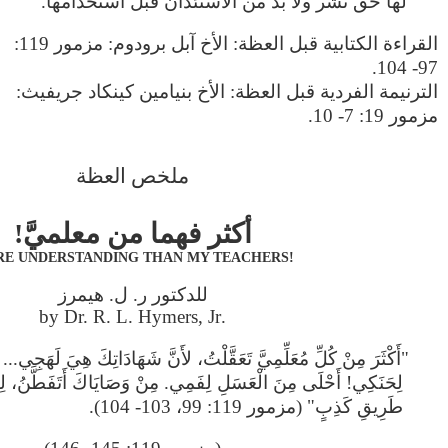
لها حق نشر ولا بد من الاستئذان قبل استخدامها.
القراءة الكتابية قبل العظة: الأخ آبل برودوم: مزمور 119:
97- 104.
الترنيمة الفردية قبل العظة: الأخ بنيامين كينكاد جريفيث:
مزمور 19: 7- 10.
ملخص العظة
أكثر فهما من معلميَّ!
!MORE UNDERSTANDING THAN MY TEACHERS
للدكتور ر. ل. هيمرز
.by Dr. R. L. Hymers, Jr
"أَكْثَرَ مِنْ كُلِّ مُعَلِّمِيَّ تَعَقَّلْتُ، لأَنَّ شَهَادَاتِكَ هِيَ لَهَجِي...
لِحَنَكِي! أَحْلَى مِنَ الْعَسَلِ لِفَمِي. مِنْ وَصَايَاكَ أَتَفَطَّنُ، لِذ
طَرِيقِ كَذِبٍ" (مزمور 119: 99، 103- 104).