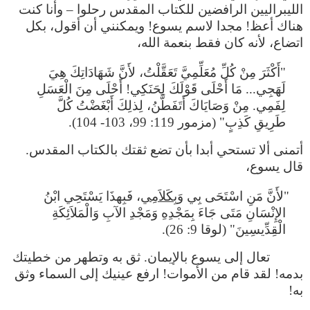
الليبراليين الرافضين للكتاب المقدس رحلوا – وأنا كنت
هناك أعظ! مجدا لاسم يسوع! ويمكنني أن أقول، بكل
اتضاع، لأنه كان فقط بنعمة الله،
"أَكْثَرَ مِنْ كُلِّ مُعَلِّمِيَّ تَعَقَّلْتُ، لأَنَّ شَهَادَاتِكَ هِيَ
لَهَجِي... مَا أَحْلَى قَوْلَكَ لِحَنَكِي! أَحْلَى مِنَ الْعَسَلِ
لِفَمِي. مِنْ وَصَايَاكَ أَتَفَطَّنُ، لِذلِكَ أَبْغَضْتُ كُلَّ
طَرِيقِ كَذِبٍ" (مزمور 119: 99، 103- 104).
أتمنى ألا تستحي أبدا بأن تضع ثقتك بالكتاب المقدس.
قال يسوع،
"لأَنَّ مَنِ اسْتَحَى بِي
وَبِكَلاَمِي
، فَبِهذَا يَسْتَحِي ابْنُ
الإِنْسَانِ مَتَى جَاءَ بِمَجْدِهِ وَمَجْدِ الآبِ وَالْمَلاَئِكَةِ
الْقِدِّيسِينَ" (لوقا 9: 26).
تعال إلى يسوع بالإيمان. ثق به وتطهر من خطيتك
بدمه! لقد قام من الأموات! ارفع عينيك إلى السماء وثق
به!