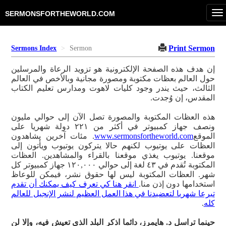
T
SERMONSFORTHEWORLD.COM
na
Print Sermon
Sermons Index
Sermon
إن هدف هذه الصفحة الإلكترونية هو تزويد الرعاة والمرسلين
حول العالم بعظات مكتوبة ومصورة مجانية وبالأخص في العالم
الثالث، حيث يندر وجود كليات لاهوت ومدارس تعليم الكتاب
المقدس، إن وُجدت.
هذه العظات المكتوبة والمصورة تصل الآن إلى حوالي مليون
ونصف جهاز كمبيوتر في أكثر من ٢٢١ دولة شهريا على
الموقع
www.sermonsfortheworld.com
. مئات آخرين يشاهدون
العظات على يوتيوب لكنهم حالا يتركون يوتيوب ويأتون إلى
موقعنا. يوتيوب يغذي موقعنا بالقراء والمشاهدين. العظات
المكتوبة تُقدم في ٤٣ لغة إلى حوالي ١٢٠,٠٠٠ جهاز كمبيوتر كل
شهر. العظات المكتوبة ليس لها حقوق نشر، فيمكن للوعاظ
استخدامها دون إذن منا.
انقر هنا كي تعرف كيف يمكنك أن تقدم
تبرعا شهريا لتعضيدنا في هذا العمل العظيم لنشر الإنجيل للعالم
كله
.
حينما تراسل د. هايمرز، دائما اذكر البلد الذي تعيش فيه، وإلا لن