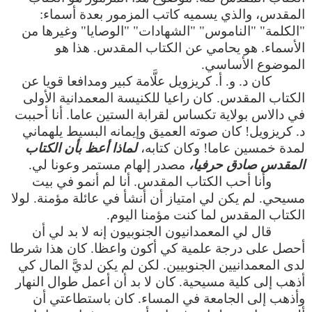
المقدس، والذي يسميه كاتب المزمور بعدة أسماء:
"الكلمة" "الناموس" "الشهادات" "الوصايا" وغيرها من
الأسماء. هو يحامي عن الكتاب المقدس. هذا هو
الموضوع الأساسي.
كان د. و. أ. كريزويل علَّامة كبير ومدافعا قويا عن
الكتاب المقدس. كان راعيا للكنيسة المعمدانية الأولى
في دالاس بولاية تكساس لقرابة الستين عاما. أنا أحببت
د. كريزويل! كان صوته العميق وإيمانه البسيط يلهماني
لمدة خمسين عاما! وكان كتابه،
لماذا أعظ بأن الكتاب
المقدس صادق حرفيا،
مصدر إلهام مستمر وعونا لي.
وأنا أحب الكتاب المقدس. أنا لم أنمو في بيت
مسيحي. لم يكن لي امتياز أن أنشأ في عائلة مؤمنة. لولا
الكتاب المقدس لما كنت مؤمنا اليوم.
قال لي المعمدانيون الجنوبيون إنه لا بد لي أن
أحصل على درجة علمية كي أكون واعظا. كان هذا شرطا
لدى المعمدانيين الجنوبيين. لكن لم يكن لديَّ المال كي
أذهب إلى كلية مسيحية. كان لا بد أن أعمل طوال النهار
وأذهب إلى الجامعة في المساء. كان باستطاعتي أن