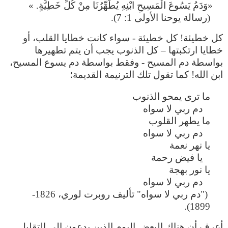
«وَدَمُ يَسُوعَ الْمَسِيحِ ابْنِهِ يُطَهِّرُنَا مِنْ كُلِّ خَطِيَّةٍ. »
(رسالة يوحنا الأولى 1: 7).
كل خطيئة! كل خطيئة - سواء كانت خطايا القلب، أو
خطايا ارتكبتها – كل الذنوب يجب أن يتم تطهيرها
بواسطة دم المسيح - وفقط بواسطة دم يسوع المسيح،
ابن الله! كما تقول تلك الترنيمة القديمة؛
ما ترى يمحو الذنوب
دم ربي لا سواه
ما يطهر القلوب
دم ربي لا سواه
يا نهر نعمة
يا فيض رحمة
يا نور بهجة
دم ربي لا سواه
("دم ربي لا سواه" تأليف روبرت لوري، 1826-
1899).
أعرف أن هناك البعض اليوم الذين يدعون إلى التقليل