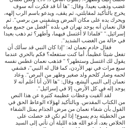
غضب وذهب بعيدا. وقال: "ها أنا قد فكرت أنه سوف
يخرج بالتأكيد لمقابلتي، ثم يقف، ويدعو باسم الرب إلهه،
ويحرك يده على مكان المرض ويشفيني من برصي". ثم
قال نعمان أنه يوجد نهران في بلده "أفضل من جميع مياه
إسرائيل." "فلماذا لا أغتسل فيهما، وأطهر؟ ثم ذهب بعيدا
في حالة من الغضب الشديد".
فقال خادم نعمان له: "إذا كان النبي قد سألك أن
تفعل شيئاً عظيماً، أما كنت ستفعله؟ فكم بالحري عندما
يقول لك اغتسل وستطهر؟ " فذهب نعمان غطس نفسه
سبع مرات في نهر الأردن، كما قال له النبي"، فشفي
لحمه وصار كلحم ولد صغير وطهر من البرص". وعاد
نعمان إلى النبي أليشع، وقال: "ها الآن أنا أعلم أنه لا
يوجد إله في كل الأرض، إلا في إسرائيل".
لقد أُلقيت وعظات عظيمة كثيرة عن هذا النص
من الكتاب المقدس. وبالتأكيد لهؤلاء الوعاظ الحق في
القول بأن شفاء نعمان من مرض الجذام يمثل الشفاء
من الخطيئة بدم يسوع! إذا لم تكن قد حصلت على
الخلاص بعد، أدعو الله هذه الليلة أن تأتي إلى السيد