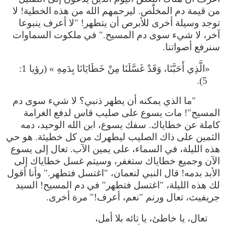
من قيمة دم المخلّص. ليرحمهم الله من هذه الخطية! لا
توجد وسيلة أخرى للأبرص أن يتطهر! "لا أعرف ينبوعا
آخر، لا شيء سوى دم المسيح." في ملكوت السماوات
سنرفع أصواتنا.
«الَّذِي أَحَبَّنَا، وَقَدْ غَسَّلَنَا مِنْ خَطَايَانَا بِدَمِهِ » (رؤيا 1:
5).
"ما الذي يمكنه أن يطهر ذنبي؟ لا شيء سوى دم
المسيح"! مات يسوع على صليب قاس لدفع الغرامة
كاملة عن خطاياك. سفك يسوع، ابن الله الوحيد، دمه
الثمين على ذاك الصليب ليطهرك من كل خطيئة. هو حي
هذه الليلة، في السماء، على يمين الآب. تعال إلى يسوع
الآن وجميع خطاياك ستغفر، وسيتم غسل خطاياك إلى
الأبد بدمه! قال النبي لنعمان، "اغتسل فتطهر." وأنا أقول
لك هذه الليلة، "اغتسل فتطهر" في دم المسيح! السيد
جريفيث، تعال ورنم "نعم، أعرف!" مرة أخرى.
تعال، يا خاطئ، يا تائه بلا أمل،