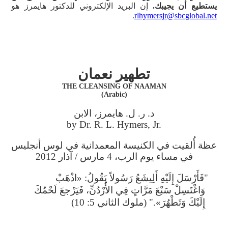
يستطيع أن يجيبك.
إن البريد الإلكتروني للدكتور هايمرز هو
.
rlhymersjr@sbcglobal.net
تطهير نعمان
THE CLEANSING OF NAAMAN
(Arabic)
د. ر. ل. هايمرز، الابن
by Dr. R. L. Hymers, Jr.
عظة أُلقيت في الكنيسة المعمدانية في لوس أنجليس
في مساء يوم الرب، 4 مارس / آذار 2012
"فَأَرْسَلَ إِلَيْهِ أَلِيشَعُ رَسُولاً يَقُولُ: «اذْهَبْ
وَاغْتَسِلْ سَبْعَ مَرَّاتٍ فِي الأُرْدُنِّ، فَيَرْجعَ لَحْمُكَ
إِلَيْكَ وَتَطْهُرَ»." (ملوك الثاني 5: 10)