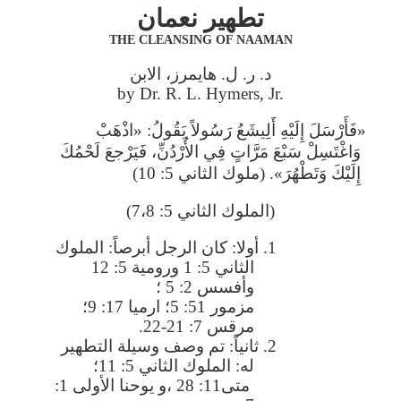
تطهير نعمان
THE CLEANSING OF NAAMAN
د. ر. ل. هايمرز، الابن
by Dr. R. L. Hymers, Jr.
«فَأَرْسَلَ إِلَيْهِ أَلِيشَعُ رَسُولاً يَقُولُ: «اذْهَبْ
وَاغْتَسِلْ سَبْعَ مَرَّاتٍ فِي الأُرْدُنِّ، فَيَرْجعَ لَحْمُكَ
إِلَيْكَ وَتَطْهُرَ». (ملوك الثاني 5: 10)
(الملوك الثاني 5: 7،8)
1. أولا: كان الرجل أبرصاً: الملوك
الثاني 5: 1 ورومية 5: 12
وأفسس 2: 5 ؛
مزمور 51: 5؛ ارميا 17: 9؛
مرقس 7: 21-22.
2. ثانياً: تم وصف وسيلة التطهير
له: الملوك الثاني 5: 11؛
متى11: 28 ،و يوحنا الأولى 1: