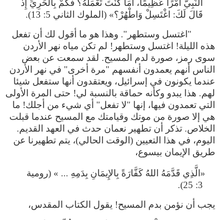
النَّبِيُّ أَمْرًا عَظِيمًا، أَمَا كُنْتَ تَعْمَلُهُ؟ فَكَمْ بِالْحَرِيِّ إِذْ
قَالَ لَكَ: اغْتَسِلْ وَاطْهُرْ؟» (الملوك الثاني 5: 13).
"اغتسل وستطهر". وهذا هو ما أقول لك أن تفعل
هذه الليلة! اغتسل وستطهر! لم تكن مياه نهر الأردن
سوى رمز، صورة لدم المسيح. لقد سمعت عن بعض
الناس أنهم يعمدون أنفسهم "مرة أخرى" في نهر الأردن
عندما يكونون في إسرائيل، ويعتقدون أنها ستفعل شيئا
لهم. هذا يبدو وكأنه حماقة بالنسبة لي! حتى المرة الأولى
التي تعمدون فيها، إنها "لا تفعل" أي شيء من أجلك! ما
هي إلا صورة من موتك وقيامتك مع المسيح عندما قبلت
الخلاص. تذكر أن تطهير نعمان حدث في العهد القديم.
اليوم، في هذا التعيين (الوقت الحالي)، يتم تطهيرنا عن
طريق الإيمان بيسوع،
«الَّذِي قَدَّمَهُ اللهُ كَفَّارَةً بِالإِيمَانِ بِدَمِهِ ... » (رومية
3: 25).
يجب أن نؤمن بدم المسيح! يقول الكتاب المقدس،