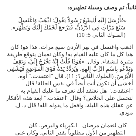
«فَأَرْسَلَ إِلَيْهِ أَلِيشَعُ رَسُولاً يَقُولُ: اذْهَبْ وَاغْتَسِلْ
سَبْعَ مَرَّاتٍ فِي الأُرْدُنِّ، فَيَرْجعَ لَحْمُكَ إِلَيْكَ وَتَطْهُرَ».
(الملوك الثاني 5: 10)
اذهب واغتسل في نهر الأردن سبع مرات. هذا هو! كان
هذا كل ما كان عليه القيام به! وكان نعمان يتوقع طريقة
مثيرة للشفاء. وقال: «هُوَذَا قُلْتُ إِنَّهُ يَخْرُجُ إِلَيَّ، وَيَقِفُ
وَيَدْعُو بِاسْمِ الرَّبِّ إِلهِهِ، وَيُرَدِّدُ يَدَهُ فَوْقَ الْمَوْضِعِ فَيَشْفِي
الأَبْرَصَ. (الملوك الثاني5: 11). قال "اعتقدت." أوه،
أخشى أن تكون أنت أيضاً في نفس الحالة! قال
"اعتقدت." هل تعتقد أنك تعرف ما عليك القيام به
لتحصل على الخلاص؟ وقال "اعتقدت." ابعد هذه الأفكار
عن عقلك هذه الليلة، وافعل ما يقوله الله! قال د. ل.
مودي:
كان لنعمان مرضان - الكبرياء والبرص. كان
التطهير من الأول مطلوباً بقدر الثاني. وكان على