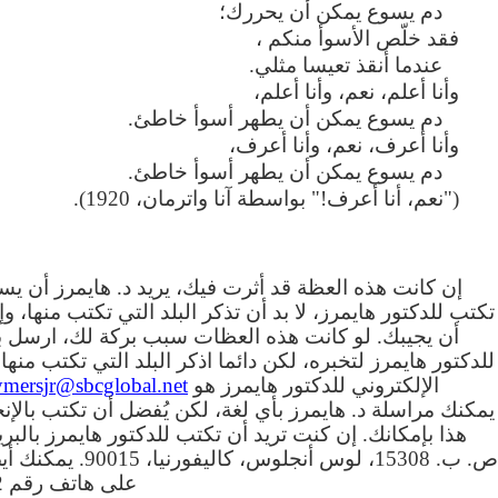
دم يسوع يمكن أن يحررك؛
فقد خلّص الأسوأ منكم ،
عندما أنقذ تعيسا مثلي.
وأنا أعلم، نعم، وأنا أعلم،
دم يسوع يمكن أن يطهر أسوأ خاطئ.
وأنا أعرف، نعم، وأنا أعرف،
دم يسوع يمكن أن يطهر أسوأ خاطئ.
("نعم، أنا أعرف!" بواسطة آنا واترمان، 1920).
إن كانت هذه العظة قد أثرت فيك، يريد د. هايمرز أن ي
تكتب للدكتور هايمرز، لا بد أن تذكر البلد التي تكتب منها، و
أن يجيبك. لو كانت هذه العظات سبب بركة لك، ارسل بري
للدكتور هايمرز لتخبره، لكن دائما اذكر البلد التي تكتب منها.
الإلكتروني للدكتور هايمرز هو
ymersjr@sbcglobal.net
يمكنك مراسلة د. هايمرز بأي لغة، لكن يُفضل أن تكتب بالإنج
هذا بإمكانك. إن كنت تريد أن تكتب للدكتور هايمرز بالبري
ص. ب. 15308، لوس أنجلوس، كال
على هاتف رقم 8183520452.