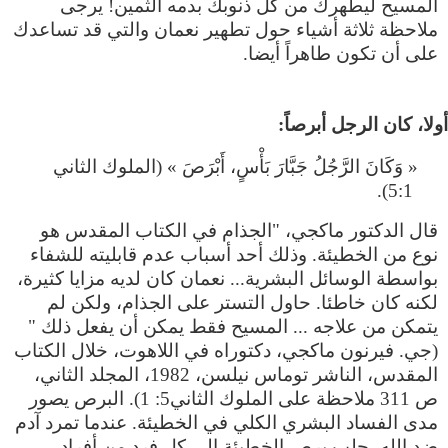
المسيح ليطهرك من كل ذنوبك بدمه الثمين! يرجى
ملاحظة ثلاثة أشياء حول تطهير نعمان والتي قد تساعدك
على أن تكون طاهراً أيضا.
« وَكَانَ الرَّجُلُ جَبَّارَ بَأْسٍ، أَبْرَصَ » (الملوك الثاني
5:1).
قال الدكتور ماكجي، "الجذام في الكتاب المقدس هو
نوع من الخطيئة. وذلك أحد أسباب عدم قابليته للشفاء
بواسطة الوسائل البشرية... نعمان كان لديه مزايا كثيرة،
لكنه كان خاطئا. حاول التستر على الجذام، ولكن لم
يتمكن من علاجه ... المسيح فقط يمكن أن يفعل ذلك "
(جي. فيرنون ماكجي، دكتوراه في اللاهوت، خلال الكتاب
المقدس، الناشر توماس نيلسن، 1982، المجلد الثاني،
ص 311 ملاحظة على الملوك الثاني5: 1). البرص يصور
مدى الفساد البشري الكلي في الخطيئة. عندما تمرد آدم
ضد الله، جلب برص الخطيئة إلى كل فرد من أفراد