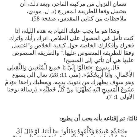
نعمان النزول من مركبتة الفاخر، وبعد ذلك، أن
يغتسل وفقا للطريقة المقررة (د. ل. مودي،
ملاحظات من كتابي المقدس، صفحة 58).
وهذا هو ما يجب عليك القيام به هذه الليلة، إذا
كنت تأمل في الحصول على الخلاص. اترك رأيك واترك
فخرك وأفكارك الخاصة حول كيفية الخلاص و"اغتسل
وفقا للطريقة المنصوص عليها." والطريقة المنصوص
عليها هي أن تأتي إلى المسيح!
قال يسوع: «تَعَالَوْا إِلَيَّ يَا جَمِيعَ الْمُتْعَبِينَ وَالثَّقِيلِي
الأَحْمَالِ، وَأَنَا أُرِيحُكُمْ». (متى 11: 28). تعال إلى يسوع
وهو سوف يطهرك من ذنوبك بدمه، ويعطيك راحة! «وَدَمُ
يَسُوعَ الْمَسِيحِ ابْنِهِ يُطَهِّرُنَا مِنْ كُلِّ خَطِيَّةٍ». (رسالة يوحنا
الأولى 1: 7).
«فَتَقَدَّمَ عَبِيدُهُ وَكَلَّمُوهُ وَقَالُوا: «يَا أَبَانَا، لَوْ قَالَ لَكَ