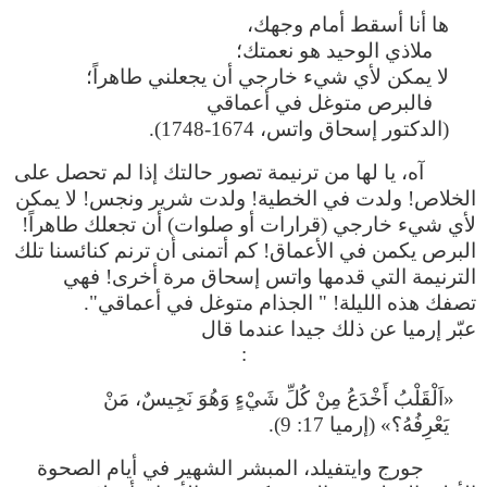
ها أنا أسقط أمام وجهك،
ملاذي الوحيد هو نعمتك؛
لا يمكن لأي شيء خارجي أن يجعلني طاهراً؛
فالبرص متوغل في أعماقي
(الدكتور إسحاق واتس، 1674-1748).
آه، يا لها من ترنيمة تصور حالتك إذا لم تحصل على
الخلاص! ولدت في الخطية! ولدت شرير ونجس! لا يمكن
لأي شيء خارجي (قرارات أو صلوات) أن تجعلك طاهراً!
البرص يكمن في الأعماق! كم أتمنى أن ترنم كنائسنا تلك
الترنيمة التي قدمها واتس إسحاق مرة أخرى! فهي
تصفك هذه الليلة! " الجذام متوغل في أعماقي".
عبّر إرميا عن ذلك جيدا عندما قال
:
«اَلْقَلْبُ أَخْدَعُ مِنْ كُلِّ شَيْءٍ وَهُوَ نَجِيسٌ، مَنْ
يَعْرِفُهُ؟» (إرميا 17: 9).
جورج وايتفيلد، المبشر الشهير في أيام الصحوة