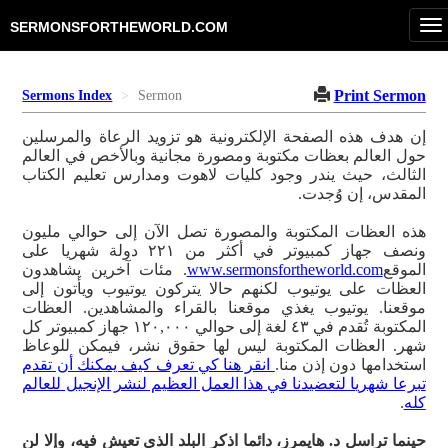
T
SERMONSFORTHEWORLD.COM
na
Print Sermon
Sermons Index
Sermon
إن هدف هذه الصفحة الإلكترونية هو تزويد الرعاة والمرسلين
حول العالم بعظات مكتوبة ومصورة مجانية وبالأخص في العالم
الثالث، حيث يندر وجود كليات لاهوت ومدارس تعليم الكتاب
المقدس، إن وُجدت.
هذه العظات المكتوبة والمصورة تصل الآن إلى حوالي مليون
ونصف جهاز كمبيوتر في أكثر من ٢٢١ دولة شهريا على
الموقع
www.sermonsfortheworld.com
. مئات آخرين يشاهدون
العظات على يوتيوب لكنهم حالا يتركون يوتيوب ويأتون إلى
موقعنا. يوتيوب يغذي موقعنا بالقراء والمشاهدين. العظات
المكتوبة تُقدم في ٤٣ لغة إلى حوالي ١٢٠,٠٠٠ جهاز كمبيوتر كل
شهر. العظات المكتوبة ليس لها حقوق نشر، فيمكن للوعاظ
استخدامها دون إذن منا.
انقر هنا كي تعرف كيف يمكنك أن تقدم
تبرعا شهريا لتعضيدنا في هذا العمل العظيم لنشر الإنجيل للعالم
كله
.
حينما تراسل د. هايمرز، دائما اذكر البلد الذي تعيش فيه، وإلا لن