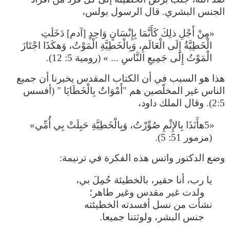
الجنس البشري. قال الرسول بولس،
«مِنْ أَجْلِ ذلِكَ كَأَنَّمَا بِإِنْسَانٍ وَاحِدٍ [آدم] دَخَلَتِ
الْخَطِيَّةُ إِلَى الْعَالَمِ، وَبِالْخَطِيَّةِ الْمَوْتُ، وَهكَذَا اجْتَازَ
الْمَوْتُ إِلَى جَمِيعِ النَّاسِ ... » (رومية 5: 12).
هذا هو السبب في أن الكتاب المقدس يخبرنا أن جميع
الناس غير المخلّصين هم "أَمْوَاتٌ بِالْخَطَايَا " (أفسس
2:5). وقال الملك داود،
«5هأَنَذَا بِالإِثْمِ صُوِّرْتُ، وَبِالْخَطِيَّةِ حَبِلَتْ بِي أُمِّي»
(مزمور 51: 5).
وضع الدكتور واتس هذه الفكرة في ترنيمة:
يا رب، أنا حقير، بالخطيئة حُمِلَ بي،
ولدت غير مقدس وغير طاهر؛
نشأت من نسل أفسدته الخطيئته
جنس البشر، ولوثتنا جميعا.