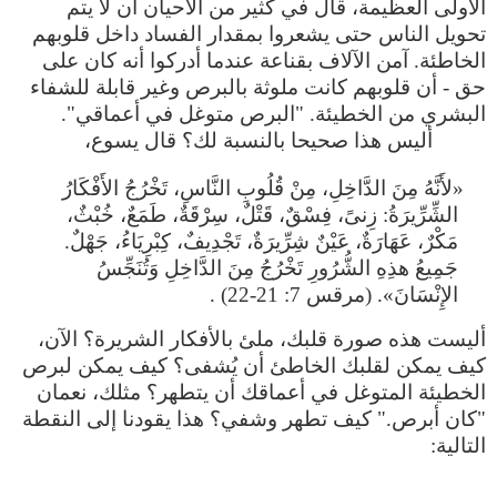
الأولى العظيمة، قال في كثير من الأحيان أن لا يتم
تحويل الناس حتى يشعروا بمقدار الفساد داخل قلوبهم
الخاطئة. آمن الآلاف بقناعة عندما أدركوا أنه كان على
حق - أن قلوبهم كانت ملوثة بالبرص وغير قابلة للشفاء
البشري من الخطيئة. "البرص متوغل في أعماقي".
أليس هذا صحيحا بالنسبة لك؟ قال يسوع،
«لأَنَّهُ مِنَ الدَّاخِلِ، مِنْ قُلُوبِ النَّاسِ، تَخْرُجُ الأَفْكَارُ
الشِّرِّيرَةُ: زِنىً، فِسْقٌ، قَتْلٌ، سِرْقَةٌ، طَمَعٌ، خُبْثٌ،
مَكْرٌ، عَهَارَةٌ، عَيْنٌ شِرِّيرَةٌ، تَجْدِيفٌ، كِبْرِيَاءُ، جَهْلٌ.
جَمِيعُ هذِهِ الشُّرُورِ تَخْرُجُ مِنَ الدَّاخِلِ وَتُنَجِّسُ
الإِنْسَانَ». (مرقس 7: 21-22) .
أليست هذه صورة قلبك، ملئ بالأفكار الشريرة؟ الآن،
كيف يمكن لقلبك الخاطئ أن يُشفى؟ كيف يمكن لبرص
الخطيئة المتوغل في أعماقك أن يتطهر؟ مثلك، نعمان
"كان أبرص." كيف تطهر وشفي؟ هذا يقودنا إلى النقطة
التالية: