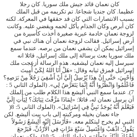
كان نعمان قائد جيش ملك سوريا. كان رجلا
عظيما. كان جنديا شجاعا. تم تكريمه من قبل الملك
بسبب الانتصارات التي كان قد حققها في المعركة. لكنه
كان أبرص وكان الجذام يأكل لحمه ويقضي عليه. وكانت
لزوجة نعمان خادمة عبرية صغيرة أخذت كأسيرة من
أرض إسرائيل. فقالت لزوجة نعمان أن هناك نبي في
إسرائيل يمكن أن يشفي نعمان من برصه. عندما سمع
ملك سوريا بعث برسالة إلى ملك إسرائيل، قائلا انه
سيرسل إليه نعمان ليشفيه. هذه الرسالة أزعجت ملك
إسرائيل فمزق ثيابه وقال: «هَلْ أَنَا اللهُ لِكَيْ أُمِيتَ
وَأُحْيِيَ، حَتَّى إِنَّ هذَا يُرْسِلُ إِلَيَّ أَنْ أَشْفِيَ رَجُلاً مِنْ بَرَصِهِ؟
فَاعْلَمُوا وَانْظُرُوا أَنَّهُ إِنَّمَا يَتَعَرَّضُ لِي». (الملوك الثاني 5 :
7). عندما سمع النبي أليشع هذا الكلام طلب من الملك
أن يرسل نعمان له، قائلا: «لِمَاذَا مَزَّقْتَ ثِيَابَكَ؟ لِيَأْتِ إِلَيَّ
فَيَعْلَمَ أَنَّهُ يُوجَدُ نَبِيٌّ فِي إِسْرَائِيلَ». (الملوك الثاني 5: 8(
جاء نعمان بخيله ومركبته إلى باب بيت أليشع. لكن
النبي لم يخرج ليتكلم معه. «فَأَرْسَلَ إِلَيْهِ أَلِيشَعُ رَسُولاً
يَقُولُ: اذْهَبْ وَاغْتَسِلْ سَبْعَ مَرَّاتٍ فِي الأُرْدُنِّ، فَيَرْجعَ
لَحْمُكَ إِلَيْكَ وَتَطْهُرَ». (ملوك الثاني 5: 10). ولكن نعمان