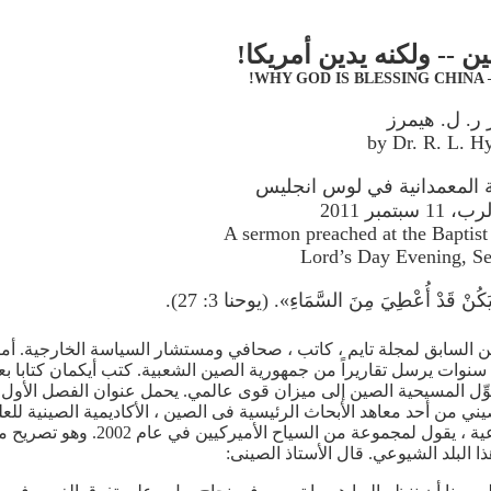
ين -- ولكنه يدين أمريكا!
WHY GOD IS BLESSING CHINA 
 ر. ل. هيمرز
 المعمدانية في لوس انجليس
تمبر 2011
A sermon preached at the Baptist
Lord’s Day Evening, Se
 يَكُنْ قَدْ أُعْطِيَ مِنَ السَّمَاءِ». (يوحنا 3: 27).
ن السابق لمجلة تايم ، كاتب ، صحافي ومستشار السياسة الخارجية. أ
نوات يرسل تقاريراً من جمهورية الصين الشعبية. كتب أيكمان كتابا بع
وي كيف تُحَوِّل المسيحية الصين إلى ميزان قوى عالمي. يحمل عنوان الفصل الأو
من أحد معاهد الأبحاث الرئيسية فى الصين ، الأكاديمية الصينية للعلو
هنا هذا الأستاذ الصيني في الصين الشيوع
 البلد الشيوعي. قال الأستاذ الصينى: