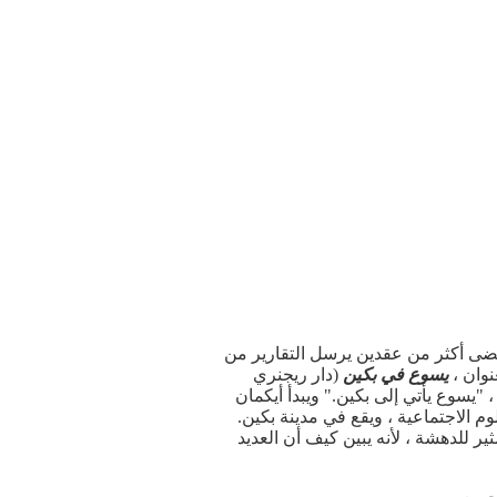
مضى أكثر من عقدين يرسل التقارير من
نوان ،
يسوع في بكين
(دار ريجنري
ل ، "يسوع يأتي إلى بكين." ويبدأ أيكمان
م الاجتماعية ، ويقع في مدينة بكين.
ية ، يقول لمجموعة من السياح الأميركيين في عام 2002. وهو تصريح مثير للدهشة ، لأنه يبين كيف أن العديد