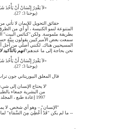
«لاَ يَقْدِرُ إِنْسَانٌ أَنْ يَأْخُذَ ش
(يوحنا 3: 27).
حقائق التحويل للإيمان لا تأتي م
المتنوعة لنمو الكنيسة ، أو أي من الطرق 
سمعت بعض الأميركيين يقولون بِنِيَّةٍ حسن
المسيحيين هناك. لكنني أصلي من أجل أن
نحن بحاجة إلى ما عندهم!
انهم بالتأكيد
«لاَ يَقْدِرُ إِنْسَانٌ أَنْ يَأْخُذَ ش
(يوحنا 3: 27).
قال المعلق البيوريتاني جون تراب
'لا يحتاج الإنسان إلى شيء
من البشرية جمعاء بالطب
1997 إعادة طبع ، المجلد 5 ، ص 353).
"الإنسان" – وهو أي شخص. لا يم
-- ما لم يكن "قَدْ أُعْطِيَ مِنَ السَّمَاءِ" ل