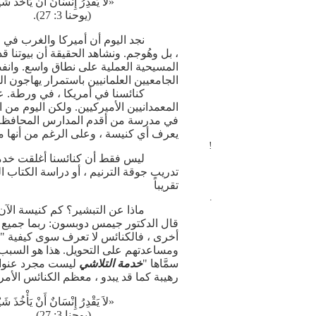
«لاَ يَقْدِرُ إِنْسَانٌ أَنْ يَأْخُذَ ش
(يوحنا 3: 27).
نجد اليوم أن أميركا والغرب في ح
، بل وهُوجم. ونشاهد الحقيقة أن بيوتنا
المسيحية العملية على نطاق واسع. وانفص
الجامعيين العلمانيين باستمرار يهاجون ال
المعمدانيين الأميركيين. ولكن اليوم من
في مدرسة من أقدم المدارس المحافظة في
يعرف أي كنيسة ، وعلى الرغم من أنها مد
!
ليس فقط أن كنائسنا أغلقت خدمات
تدريب جوقة الترنيم ، أو دراسة الكتاب 
تقريباً
.
ماذا عن التبشير؟ كم كنيسة الآن ل
أخرى ، فالكنائس لا تعرف سوى كيفية "
ومساعدتهم على التحويل. هذا هو السبب 
سمَّاها "
خدمة التلاشي
ليست مجرد عنوان 
رهيبة كما قد يبدو ، معظم الكنائس الأمري
«لاَ يَقْدِرُ إِنْسَانٌ أَنْ يَأْخُذَ ش
(يوحنا 3: 27).