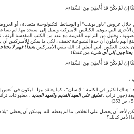
َيْئًا إِنْ لَمْ يَكُنْ قَدْ أُعْطِيَ مِنَ السَّمَاءِ».
ن خلال عروض "باور بوينت" أو الوسائط التكنولوجية متعددة ، أو العروض ا
الأخرى التي تتوهما الكنائس الأميركية وتميل إلى استخدامها. لم تساعد 
ةٍ أنهم يأملون أن حدة الشيوعية تخفف ، لكي ما يمكن للأميركيين أن يذهبو
 يحدث العكس. انني أُصلي ان الله يبقي الأميركيين
بعيداً! فهم لا يحتا
 لا يحتاجون إلى أي شيء من عندنا!
َيْئًا إِنْ لَمْ يَكُنْ قَدْ أُعْطِيَ مِنَ السَّمَاءِ».
 ،
." هناك الكثير في الكلمة "الإنسان" ، كما يعتقد بيزا ، ليكون في أتعس [
يعة (جون تراب ،
تعليق على العهد القديم والعهد الجديد
، مطبوعات تران
كن لأحد أن يحصل على الخلاص ما لم يعطه الله. ويمكن أن يحظى "بل
ماذا الأمر كذلك؟