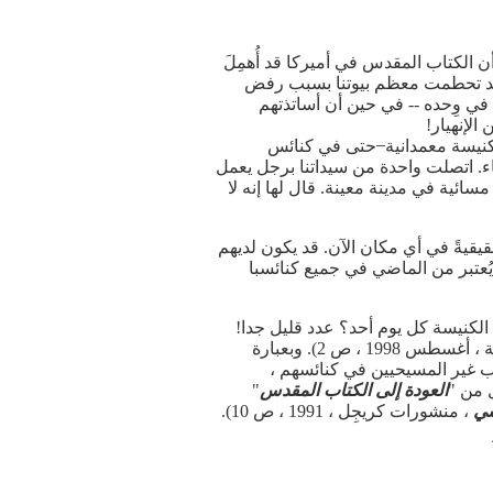
ن الكتاب المقدس في أميركا قد أُهمِلَ
طة قد تحطمت معظم بيوتنا بسبب رفض
في وِحده -- في حين أن أساتذتهم
الإنهيار!
اك خدمة مساء الأحد في كل كنيسة معمدانية ̶ حتى في كنائس
ء. اتصلت واحدة من سيداتنا برجل يعمل
ية في مدينة معينة. قال لها إنه لا
يقيةً في أي مكان الآن. قد يكون لديهم
يُعتبر من الماضي في جميع كنائسبا
ى الكنيسة كل يوم أحد؟ عدد قليل جدا!
قال الدكتور جيمس دوبسون: ربما جميع "نمو الكنيسة نتائج عن نقل العضويات" (رسالة-أخبار التركيز على العائلة ، أغسطس 1998 ، ص 2). وبعبارة
 غير المسيحيين في كنائسهم ،
 من "
العودة إلى الكتاب المقدس
"
شي
، منشورات كريجِل ، 1991 ، ص 10).