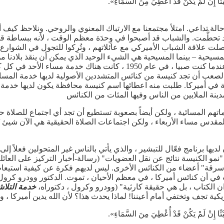
َيْئًا إِنْ لَمْ يَكُنْ قَدْ أُعْطِيَ مِنَ السَّمَاءِ».
الة تداعي. امتلأ مجتمعنا مع الارتباك المعنوي والروحي. ونلاحظ كيف أ
 قد تحطَّمت. والشباب قد أصبحوا في وِحدَة معظم الوقت ، لأنه ببسا
لت علاقة الشباب الأميركي مع عائلاتهم ، وتُرِكوا للتجول في الشوارع 
مسيحية – بينما المسيحية هي الشيء الوحيد الذي يمكن أن ينقذ بلادنا من 
كنائسنا في أمريكا ، في ورطة. عندما كنت صبيا ، في عام 1950 ، كانت هن
 الصعب أن تجد كنيسة من كنائس المتشددين الأصولية لديها خدمة المسا
 أميركا. طلبت منه اعطائها اسم كنيسة محافظة يكون لديها خدمة مسائ
ينة الملايين من الناس وفيها المئات من الكنائس
هم المسائية ، ولكن أيضاً بصعوبة تستطيع أن تجد أي اجتماع للصلاة حق
المقدس مساء الأربعاء ، ولكن اجتماعات الصلاة الحقيقية هي الآن شيئ 
ديها برنامج فعّال للتبشير ، والذي يأتي بالناس غير المتحولين فعلاً إل
سرقة" أعضاء من الكنائس الأخرى. ليس لديهم فكرة عن كيفية استيعاب
في أن كنائس أميركا ، في معظم الأحيان ، تموت. الدكتور وودرو كرول
الكتاب ، بل هي حقيقة كارثية" (وودرو وكرول ، دكتوراه،
خدمة التلا
كية تجف وتختفي أمام أعيننا! لماذا يحدث هذا؟ لأن الله يدين أميركا ، و
َيْئًا إِنْ لَمْ يَكُنْ قَدْ أُعْطِيَ مِنَ السَّمَاءِ».