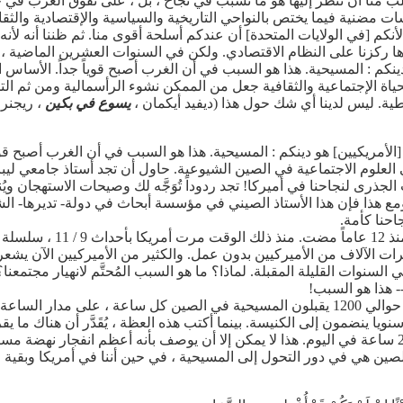
ُلب منا أن ننظر إليها هو ما تسبب في نجاح ، بل ، على تفوق الغرب في 
راسات مضنية فيما يختص بالنواحي التاريخية والسياسية والإقتصادية والثق
 لأنكم [في الولايات المتحدة] أن عندكم أسلحة أقوى منا. ثم ظننا أنه لأنه
ها ركزنا على النظام الاقتصادي. ولكن في السنوات العشرين الماضية ، أ
نكم : المسيحية. هذا هو السبب في أن الغرب أصبح قوياً جداً. الأساس ا
اة الإجتماعية والثقافية جعل من الممكن نشوء الرأسمالية ومن ثم ال
طية. ليس لدينا أي شك حول هذا (ديفيد أيكمان ،
يسوع في بكين
[الأمريكيين] هو دينكم : المسيحية. هذا هو السبب في أن الغرب أصبح قوي
ي العلوم الاجتماعية في الصين الشيوعية. حاول أن تجد أستاذ جامعي لي
ذرى لنجاحنا في أميركا! تجد ردوداً تُوَجَّه لك وصيحات الاستهجان ويُن
 هذا فإن هذا الأستاذ الصيني في مؤسسة أبحاث في دولة- تديرها- الش
احنا كأمة.
لكن هذا العالم الصيني قال هذ
ت الآلاف من الأميركيين بدون عمل. والكثير من الأميركيين الآن يشع
سنوات القليلة المقبلة. لماذا؟ ما هو السبب المُحتَّم لانهيار مجتمعن
-- هذا هو السبب!
ين هي في دور التحول إلى المسيحية ، في حين أننا في أمريكا وبقية العا