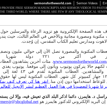
sermonsfortheworld.com
Sermon Videos
Em
 TO PROVIDE FREE SERMON MANUSCRIPTS AND SERMON VIDEOS TO PAST
THE THIRD WORLD, WHERE THERE ARE FEW IF ANY THEOLOGICAL SEMIN
 هذه الصفحة الإلكترونية هو تزويد الرعاة والمرسلين حول ا
مكتوبة ومصورة مجانية وبالأخص في العالم الثالث، حيث يندر
لاهوت ومدارس تعليم الكتاب المقدس، إن وُجدت.
عظات المكتوبة والمصورة تصل الآن إلى حوالي مليون ونصف
كمبيوتر في أكثر من ٢٢١ دولة شه
www.sermonsfortheworld.com
. مئات آخرين يشاهدون العظا
 لكنهم حالا يتركون يوتيوب ويأتون إلى موقعنا. يوتيوب يغذي م
بالقراء والمشاهدين. العظات المكتوبة تُقد
١٢٠,٠٠٠ جهاز كمبيوتر كل شهر. العظات المكتوبة ليس لها حقو
للوعاظ استخدامها دون إذن منا.
انقر هنا كي تعرف كيف يمك
رعا شهريا لتعضيدنا في هذا العمل العظيم لنشر الإنجيل للعالم 
راسل د. هايمرز، دائما اذكر البلد الذي تعيش فيه، وإلا لن يست
إن البريد الإلكتروني للدكتور هايمرز هو
ymersjr@sbcglobal.net