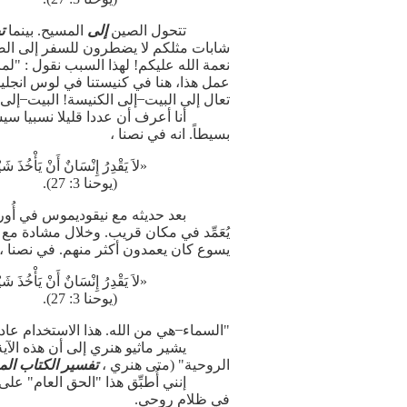
تتحول الصين
إلى
المسيح. بينما
ت
شابات مثلكم لا يضطرون للسفر إلى الصين
نعمة الله عليكم! لهذا السبب نقول : "لماذ
عمل هذا، هنا في كنيستنا في لوس انجليس
تعال إلى البيت ̶ إلى الكنيسة! البيت ̶ إلى
أنا أعرف أن عددا قليلا نسبيا سي
بسيطاً. انه في نصنا ،
«لاَ يَقْدِرُ إِنْسَانٌ أَنْ يَأْخُذَ ش
(يوحنا 3: 27).
بعد حديثه مع نيقوديموس في أُورش
يُعَمِّد في مكان قريب. وخلال مشادة مع الف
يسوع كان يعمدون أكثر منهم. في نصنا ،
«لاَ يَقْدِرُ إِنْسَانٌ أَنْ يَأْخُذَ ش
(يوحنا 3: 27).
"السماء ̶ هي من الله. هذا الاستخدام عادةً
يشير ماثيو هنري إلى أن هذه الآية 
الروحية" (متى هنري ،
تفسير الكتاب ال
إنني أُطبِّق هذا "الحق العام" عل
في ظلام روحي.