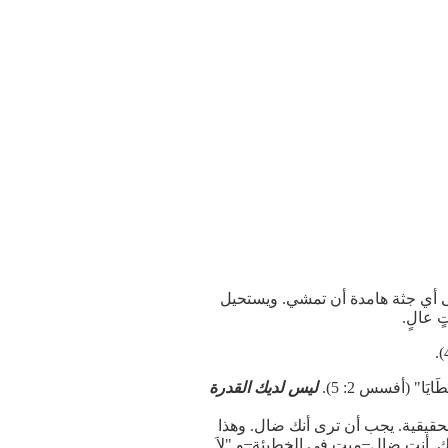
لى أي جثة هامدة أن تمشي. ويستحيل
َايَا" (أفسس 2: 5).
ليس لديك القدرة
لحقيقية. يجب أن ترى أنك ضال. وهذا
 أنت ضال ̶ ميت في الخطيئة ̶ و "لاَ