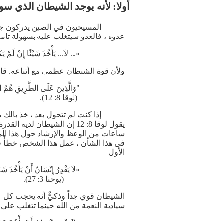
أولا: لأنه يوجد الشيطان الذي 
المسيحيون في الصين يدركون جداً
عدوه ، فالعدو سيتغلب عليه بسهولة تامة
«... لاَ... يَأْخُذَ شَيْئًا إِنْ لَم
ولأن قوة الشيطان عظمى مع أتباعه. قا
"وَالَّذِينَ عَلَى الطَّرِيقِ هُمُ الَّذ
(لوقا 8: 12).
إذا كنت لم تتحول بعد ، خذ بالك من 
يقول لوقا 8: 12 إن الشيطان
ساعات من الوعظ والإرشاد حول هذا المو
في هذا الشأن ، عمل هذا الشخص خطأً فاد
الأول
«لاَ يَقْدِرُ إِنْسَانٌ أَنْ يَأْخُذَ ش
(يوحنا 3: 27).
سيادية النعمة من الله حينما تتغلب على