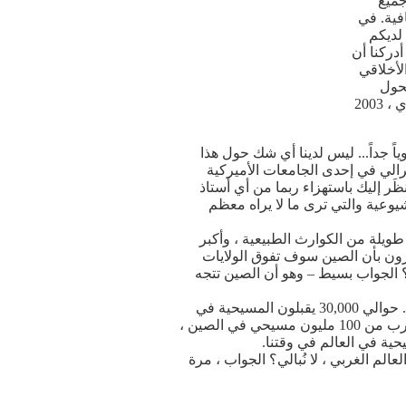
جميع
افية. في
 لديكم
دركنا أن
لأخلاقي
تحول
، ريجنري ، 2003
اً جداً... ليس لدينا أي شك حول هذا
برالي في إحدى الجامعات الأميركية
ظَر إليك باستهزاء ربما من أي أستاذ
يوعية والتي ترى ما لا يراه معظم
ا منذ 12 عاماً مضت. منذ ذلك الوقت مرت أمريكا بأحداث 9 / 11 ، سلسلة طويلة من الكوارث الطبيعية ، وأكبر
رون بأن الصين سوف تفوق الولايات
ا؟ الجواب بسيط – وهو أن الصين تتجه
تقول لنا مصادر مختلفة أن هناك حوالي 1200 يقبلون المسيحية في الصين كل ساعة ، على مدار الساعة. حوالي 30,000 يقبلون المسيحية في
كل يوم ، وهذا يعني أن حوالي 10 مليون سنويا ينضمون إلى الكنيسة. بينما أكتب هذه العظة ، يُقَدَّر أن هناك ما يقرب من 100 مليون مسيحي في الصين ،
لم الغربي ، لا نُبالي؟ الجواب ، مرة