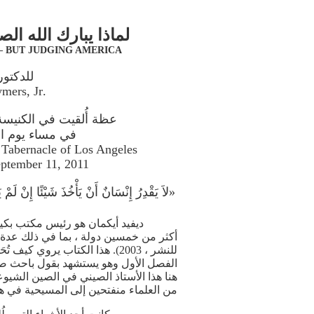
لماذا يبارك الله الص
– BUT JUDGING AMERICA!
للدكتور
.by Dr. R. L. Hymers, Jr
عظة أُلقيت في الكنيسة
في مساء يوم الرب، 11 سب
 Tabernacle of Los Angeles
ptember 11, 2011
«لاَ يَقْدِرُ إِنْسَانٌ أَنْ يَأْخُذَ شَيْئًا إِنْ لَمْ
ديفيد أيكمان هو رئيس مكتب بكي
أكثر من خمسين دولة ، بما في ذلك عدة س
للنشر ، 2003). هذا الكتاب ير
الفصل الأول وهو يستشهد بقول باحث صيني 
من العلماء منفتحين إلى المسيحية في هذا