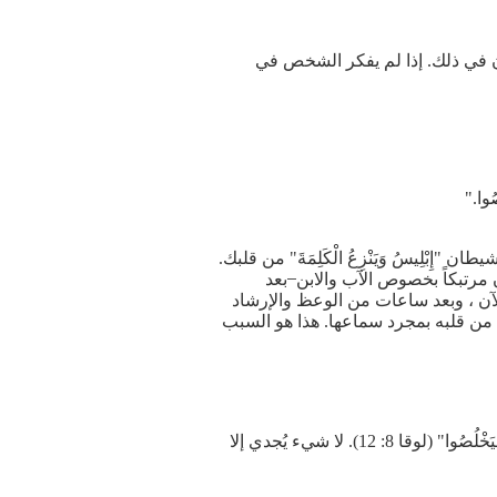
ون في ذلك. إذا لم يفكر الشخص في
ُصُوا."
بْلِيسُ وَيَنْزِعُ الْكَلِمَةَ" من قلبك.
ان مرتبكاً بخصوص الآب والابن ̶ بعد
آن ، وبعد ساعات من الوعظ والإرشاد
 من قلبه بمجرد سماعها. هذا هو السبب
الشيطان قوي جداً وذكيٌّ أنه يحجب كل عظة بعيداً ، كل آية من الكتاب المقدس ، كل كلمة نصيحة ̶ "لِئَلاَّ يُؤْمِنُوا فَيَخْلُصُوا" (لوقا 8: 12). لا شيء يُجدي إلا