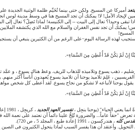
بتعد
أميركا عن المسيح. ولكن حتى بينما تُخَيِّم ظلمة الوثنية الجديدة على 
 لإيجاد الأمل! لا! يمكنك أن تجد المسيح هنا في وسط مدينة لوس انجلي
ا تبقى وحيدا؟ تعال إلى البيت -- إلى الكنيسة! لماذا تَضِلّ؟ تعال إلى ال
! يمكنك أن تجد نفس الغفران والسلام مع الله الذي يكتشفه الملايين ف
 المسيح!
ستجيب لهذه الرسالة اليوم ̶ على الرغم من أن الكثيرين ينبغي أن يستجي
َيْئًا إِنْ لَمْ يَكُنْ قَدْ أُعْطِيَ مِنَ السَّمَاءِ».
ليم ، ذهب يسوع وتلاميذه للذهاب للريف. وعظ هناك يسوع ، و عمَّد تلام
ريسيين ، عَلِمَ تلاميذ يوحنا أن تلاميذ يسوع يُعمدون أُناساً أكثر منهم. 
 يقول يوحنا لأتباعه لا تشكو من نجاح يسوع. لقد أُعطى كل شخص موا
َيْئًا إِنْ لَمْ يَكُنْ قَدْ أُعْطِيَ مِنَ السَّمَاءِ».
 انما يعني الحياء" (يوحنا بنجِل ،
تفسير العهد الجديد
، كريجِل ، 1981 إعادة طبع ، المجلد الأول ، ص 577).
تعرض "حقاً عاماً... والضرورة تُلِحُّ علينا دائماً أن نعتمد على نعمة الل
مقدس كله
، هندركسون ، 1991 إعادة طبع ، المجلد 5 ، ص 720).
ى التحويل. وأعتقد أن هذا يفسر السبب لماذا يتحول الكثيرون فى الصين إل