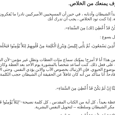
سوف يمنعك من الخلاص.
 الشيطان وأذنابه ، في حين أن المسيحيين الأميركيين نادرا ما يُفكر
. إذا كنت تود الخلاص ، يجب أن تدرك أنك
ْ يَكُنْ قَدْ أُعْطِيَ [لك] مِنَ السَّمَاءِ».
ل يسوع :
ِينَ يَسْمَعُونَ، ثُمَّ يَأْتِي إِبْلِيسُ وَيَنْزِعُ الْكَلِمَةَ مِنْ قُلُوبِهِمْ لِئَلاَّ يُؤْمِنُوا فَيَخْل
هذا! أنا لا أمزح! يمكنك سماع مئات العظات وتظل غير مؤمن ̶ لأن الشيطان "إِ
 لديه القدرة على فعل ذلك. كنت أُساعد شخصاً بالمشورة يوم الأحد بعد العظة وك
ضوع الحيوي. فإن الإرتباك بخصوص الآب والابن يؤذي النفس. وحتى ال
حاً. أنا متأكد من أنه كان غافلاً عن الحقيقة أن الشيطان حجب الكلمة
َيْئًا إِنْ لَمْ يَكُنْ قَدْ أُعْطِيَ مِنَ السَّمَاءِ».
 مكر الشيطان وسلطته -- لتحويل النفس البشرية.