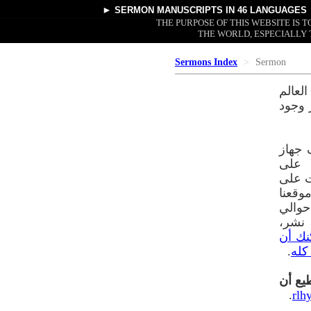
►
SERMON MANUSCRIPTS
IN 46 LANGUAGES
THE PURPOSE OF THIS WEBSITE IS
THE WORLD, ESPECIALLY 
Sermons Index
Sermon
لعالم
 وجود
 جهاز
ريا على
ت على
وقعنا
م في ٤٣ لغة إلى حوالي
ق نشر،
نك أن
كله
.
طيع أن
.
rlh