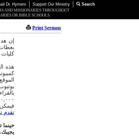
ail Dr. Hymers
Support Our Ministry
Search
ORS AND MISSIONARIES THROUGHOUT
ARIES OR BIBLE SCHOOLS.
Print Sermon
إن هدف
بعظات 
كليات 
هذه ال
الموقع
يوتيوب
فيمكن 
تقدم تب
حينما ت
يجيبك.