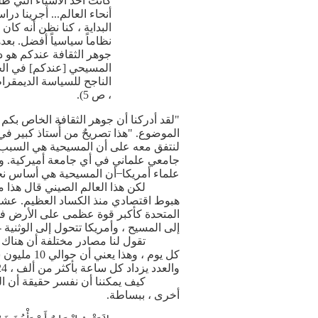
كانت أحد الأشياء التي ط
أنحاء العالم... أجرينا د
البداية ، كنا نظن أنه كان
نظاماً سياسياً أفضل. بعد
جوهر الثقافة عندكم هو دي
المسيحي [عندكم] في الحي
الناجح للسياسة الديمقرا
، ص 5).
"لقد أدركنا أن جوهر الثقافة الخاص بكم 
الموضوع. "هذا تصريحٌ من أُستاذ كبير ف
لنتفق معه على أن المسيحية هي السبب الج
جامعي علماني في أي جامعة أميركية. ومع
علماء أمريكا ̶ أن المسيحية هي أساس نج
هبوط اقتصادي منذ الكساد العظيم. عشرا
المتحدة كأكبر قوة عظمى على الأرض في ال
إلى المسيح ، وأمريكا تتحول إلى الوثنية 
والعدد يزداد كل ساعة بأكثر من ألف ، 24 ساعة في اليوم. هذا لا يمكن إلا أن يوصف بأنه أعظم انفجار نهضة مسيحية في العالم في وقتنا.
كيف يمكننا أن نفسر حقيقة أن الص
أخرى ، ببساطة.