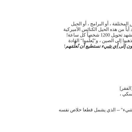
لمختلفة ، أو البرامج ، أو الحيل
أياً من هذه الحيل الكنائس الأميركية
بطريقة ملموسة. ولكن"كنائس البيت" الصينية ، وقليل من الترانيم القديمة مع عدد من الكتب المقدسة الرثة ، تشهد تحويل 1200 شخصاً كل ساعة!
ا إلى الصين ، و"يُعلِّموا" القادة
جون إلى
أي شي
ء نستطيع أن نُعلِّمَهم
!
الفقر]
سكي ،
ا شيء" -- الذي يشمل قطعا خلاص نفسه