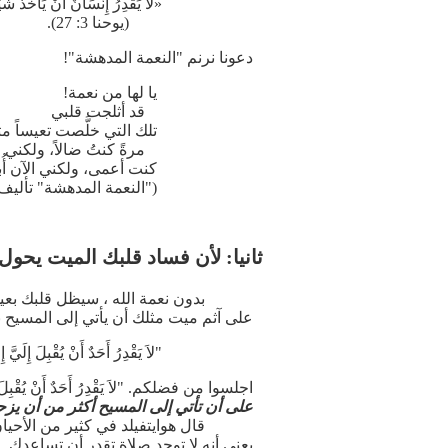
«لاَ يَقْدِرُ إِنْسَانٌ أَنْ يَأْخُذَ ش
(يوحنا 3: 27).
دعونا نرنم "النعمة المدهشة"!
يا لها من نعمة!
قد أثلجت قلبي
تلك التي خلَّصت تعيساً مث
مرةً كنتُ ضالاً، ولكني ا
كنت أعمى، ولكني الآن أُبص
("النعمة المدهشة" تأليف جون نيو
ثانيا: لأن فساد قلبك الميت يحو
بدون نعمة الله ، سيظل قلبك بع
على آثم ميت مثلك أن يأتي إلى المسيح بإرادته. أرجوكم الذهاب إلى
"لاَ يَقْدِرُ أَحَدٌ أَنْ يُقْبِلَ إِلَيَّ
اجلسوا من فضلكم. "لاَ يَقْدِرُ أَحَدٌ أَنْ يُقْبِلَ 
على أن تأتي إلى المسيح أكثر من أن ي
قال هوايتفيلد في كثير من الأحيا
يعني أنه لا توجد صلاة تقدر أن تساعدك. 