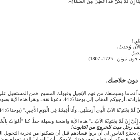
َيْئًا إِنْ لَمْ يَكُنْ قَدْ أُعْطِيَ مِنَ السَّمَاءِ».
لي!
لآن وُجدتُ،
ِرُ.
تن ، 1725- 1807).
ل دون خلاصك.
يداً تماما وسيمنعك من فهم الإنجيل وقبولك المسيح. فمن المستحيل ع
 يوحنا 6: 44. دعونا نقف ونقرأ هذه الآية بصوتٍ عالٍ.
 إِنْ لَمْ يَجْتَذِبْهُ الآبُ الَّذِي أَرْسَلَنِي، وَأَنَا أُقِيمُهُ فِي الْيَوْمِ الأَخِيرِ." (يوحنا 6: 44).
إِلَيَّ إِنْ لَمْ يَجْتَذِبْهُ الآبُ..." هذه الآية واضحة وسهلة جداً. كنا "أَمْوَاتٌ بِالْخَط
زحف رجل ميت للخروج من التابوت!
ن يحتاج الناس إلى أن يروا فسادهم قبل أن يتمكنوا من تجربة التحويل ا
لا شيء يمكن أن تتعلم لمساعدتك. لا يمكن أن "القرار" الذي تعمله يفيدك.