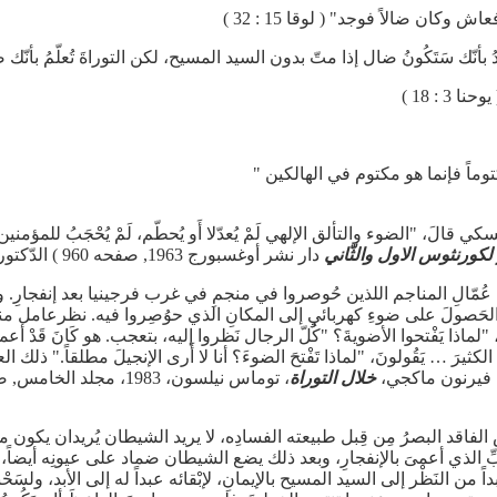
 وكان ضالاً فوجد" ( لوقا 15 : 32 )
تَكُونُ ضال إذا متّ بدون السيد المسيح، لكن التوراةَ تُعلّمُ بأنّك ض
3 : 18 )
وماً فإنما هو مكتوم في الهالكين "
َ، "الضوء والتألق الإلهي لَمْ يُعدّلا أَو يُحطّم، لَمْ يُحْجَبُ للمؤمني
لكورنثوس الاول والثّاني
دار نشر أوغسبورج 1963, صفحه 960 ) الدّكتور جْي . فيرنون ماكجي قالَ،
عُمّالِ المناجم اللذين حُوصروا في منجمِ في غرب فرجينيا بعد إنفجارِ. وأ
الحَصولَ على ضوءِ كهربائيِ إلى المكانِ الذي حوُصِروا فيه. نظرعامل 
ماذا يَفْتحوا الأضويةَ؟ "كُلّ الرجال نَظروا إليه، بتعجب. هو كَانَ قَدْ أعم
لكثيرَ … يَقُولونَ، "لماذا تَفْتحَ الضوءَ؟ أنا لا أَرى الإنجيلَ مطلقاً." ذلك 
ي. فيرنون ماكجي،
خلال التوراة
، توماس نيلسون، 1983، مجلد الخ
البصرُ مِن قِبل طبيعته الفسادِه، لا يريد الشيطان يُريدان يكون متأكد ا
الذي أعمىَ بالإنفجارِ، وبعد ذلك يضع الشيطان ضماد على عيونِه أيضاً، للتَأ
أبداً من النَظْر إلى السيد المسيح بالإيمانِ، لإبْقائه عبداً له إلى الأبد، ولس