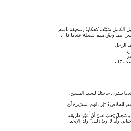
ل الكامل سَيَبْدو كحكايةً [سخيفة تافهه]
رف الرجل
سِ
رَ
؟ ، سيف الرب، 1946, صفحه 17 -
. عندها سَتَرى حاجتَكَ للسيد المسيح،
حيدِ للخلاص؟ "إراداتهم الشرّيرة لَنْ
إنجيلَ يَجِبُ عليّ أَنْ أُغيّرَ طريقه
ياتي وأنا لا أُريدُ ذلك." ولذا الإنجيل