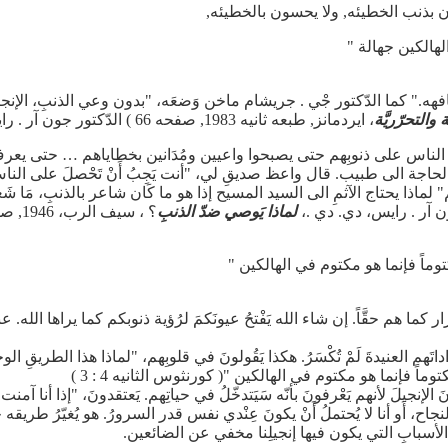
ون بذنب الخطيئه, ولا يحسون بالخطيئه,
هالكين جهالة "
تافهه." كما الدّكتور جْي . جريشام ماخن وَضعَه، "بدون وعي الذنبِ، الإنجي
والتحرّريَّة
، ايردمانز, طبعه ثانيه 1983, صفحه 66 ) الدّكتور جون آر . رايس أيضاً وضّحَ هذه النقطةِ عندما قالَ،
ْدم الناس على ذنوبِهم حتى يصبحوا واعيين ومُدَانين بخطاياهم … حتى يع
 بالحاجة الى طبيب. قال واعظ صديقِ لي، "أنت يَجِبُ أَنْ تَحْصلَ على النا
ماذا يحتاج الآثمِ الى السيد المسيح إذا هو ما كَان شاعر بالذنبِ، مَا شَع
 آر . رايس، دي. دي .،
لماذا يَوصي ضدّ الذنبِ
وماً فإنما هو مكتوم في الهالكين "
أشرار كما هم حقَّاً. إن شاء الله يَفْتحُ عيونَكمَ لرُؤية ذنوبكم كما يراها الله
 العنيدةَ لَمْ تُكْسَرُ. هكذا يَقُولونَ في قلوبِهم، "لماذا هذا الطريقِ الو
ماً فإنما هو مكتوم في الهالكين "( كورنثوس الثانيه 4 : 3 )
جيلَ لأنهم يَعْرفونَ بأنّه سَيَتدخّلُ في حياتِهم. يَعتقدونَ، "إذا أنا آمنت بال
نجاح، أَو أنا لا يُحتملُ أَنْ يكونَ عِنْدي نفس قدر السرورُ. هو يُغيّرُ طريقه ح
الأسبابِ التي يكون فيها إنجيلِنا مخفي عن الضائعين.