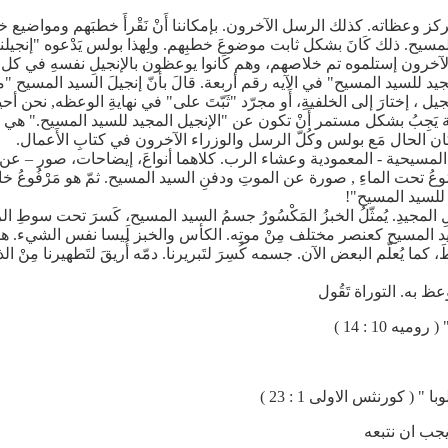
ظاته. كذلك الرسل الآخرون. بإمكاننا أَنْ نَقْرأَ خطبَهم ومواضيع خط
لآخرون إستلموه تم خلاصهم، وهم كَانوا يوعظون بالإنجيلِ نفسهِ في كل م
د للسيد المسيح" في الآيه رقم أربعة. قالَ بأنّ إنجيلَ السيد المسيح "م
جيل ، إختارَ إلى الخلفيةِ، أَو مجرّد "ثَبّتَ على" في نهايةِ الوعظه, نحن أحياناً يَج
ة يَجِبُ بشكل مستمر أَنْ تكون عن "الإنجيل المجيد للسيد المسيح." هي الرسال
ن الحال مَع بولس وكُلّ الرسل والوزراء الآخرون في كتابِ الأَعمال.
سيحية - المعمودية وعشاء الرب. كلاهما أنواعَ، إيضاحات، صور – عن "
ْضُوعُ تحت الماءِ , صورة عن الموتِ ودفنِ السيد المسيح. ثمّ هو مَرْفُوعُ 
 للسيد المسيح"!
جيدِ. يُمثّلُ الخبزُ المَكْسُورُ جسمُ السيد المسيح، كَسرَ تحت سوطِ ال
 السيد المسيح كعنصر مختلف مِنْ موتِه. الكأس والخبز لَيسا نفس الشيء. ه
 كما يُعلّم البعض الآن. جسمه كُسِرَ لتَبريرنا. دمّه أُريقَ لتَطهيرنا مِنْ 
ظ به. التوراة تَقُول
ه 10 : 14 )
( كورنثس الاولى 1 : 23 )
جب ان نتبعه