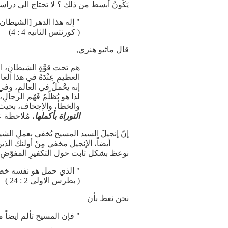
يَكُونُ أبسط من ذلك ؟ لا تحتاج الى دراسه
" إله هذا الدهر [الشيطان
( كورنثس الثانيه 4 : 4)
قال ماثيو هنري,
هم تحت قوَّةِ الشيطانِ، الت
العظيمِ عِنْدَهُ في هذا الع
إنه يحْملُ في العالمِ، وف
لذا هو يُظلّمُ فَهْم الرجالِ
والخطأ، والإجحاف، بحيث لا
التوراة بأكملها
، مُلاحظة على 
إنّ إنجيلَ السيد المسيح يُخفي بعملِ ال
أيضاً، الإنجيل مخفي مِنْ أولئك الذين أبداً 
نوعظ بشكل ثابت حول التكفيرِ المفوّضِ 
" الذي حمل هو نفسه خطا
( بطرس الاولى 2 : 24 )
نحن نعظ بأن
" فإن المسيح تألم ايضاً مره