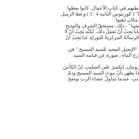
بهم في كتابِ الأعمال. كانوا يعظوا
بشكل مستمر عن صلبِ وقيامه السيد المسيح. ذلك كَانَ بشكل ثابت موضوعَ خطبِهم. ولِهذا بولس يَدْعوه "إنجيلنا" ( كورنثوس الثانيه 4 : 3 ) وعظ الرسل
كان ذَهبوا.
جيدُ" - ذلك، مستحقّ الشرفِ والمديحِ
ِبُ أَنْ نَعمَلُ ذلك، لَكنَّه يَجِبُ أَنْ لا
ةُ المركزيةُ للتوراةِ. لذا يَجِبُ أَنْ
الإنجيل المجيد للسيد المسيح." في
خارج الماءِ , صورة عن قيامه السيد
رومان، إنكسرَ على الصليبِ. إنّ الكأسَ
ذا يظهر بأنّ موتَ السيد المسيح ودمّ
الذنبِ. عندما نَتناولُ عشاءِ الرب نوضح