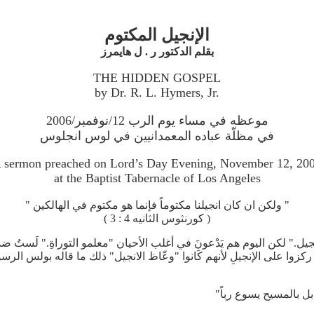
الإنجيل المكتوم
بقلم الدكتور ر . ل هايمرز
THE HIDDEN GOSPEL
by Dr. R. L. Hymers, Jr.
موعظه في مساء يوم الرب 12/نوفمبر/2006
في مظلّة عباده المعمدانيين في لوس انجلوس
 sermon preached on Lord’s Day Evening, November 12, 20
at the Baptist Tabernacle of Los Angeles
" ولكن ان كان انجيلنا مكتوماً فإنما هو مكتوم في الهالكين "
( كورنثوس الثانيه 4 : 3 )
." لكن اليوم هم يَدْعونَ في أغلب الأحيان "معلمو التوراةِ." لَستُ ضدّ ت
 ركزوا على الإنجيلِ لأنهم كَانوا "وعّاظ الانجيل" ذلك ما قاله بولس الرس
 بل بالمسيح يسوع رباً"