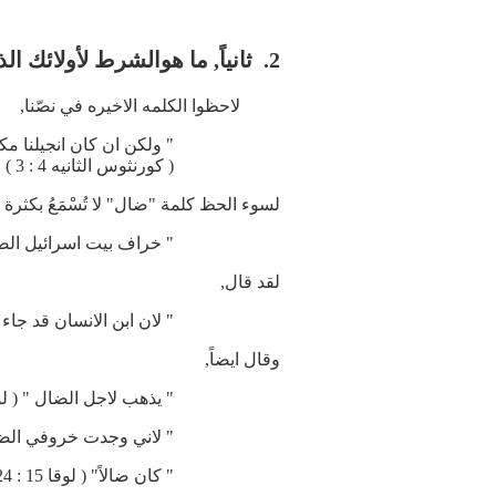
2. ثانياً, ما هوالشرط لأولائك الذين يُخفي الإنجيلِ عنهم.
لاحظوا الكلمه الاخيره في نصّنا,
" ولكن ان كان انجيلنا مكت
( كورنثوس الثانيه 4 : 3 )
لسوء الحظ كلمة "ضال" لا تُسْمَعُ بكثرة في
" خراف بيت اسرائيل الضاله " 
لقد قال,
" لان ابن الانسان قد جاء لكي
وقال ايضاً,
" يذهب لاجل الضال " ( لوقا 15 :
" لاني وجدت خروفي الضال " ( 
" كان ضالاً" ( لوقا 15 : 24 )