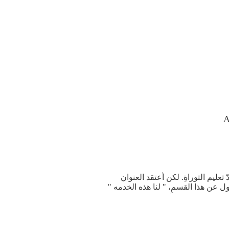
A
عليم التوراةِ. لكن أعتقد العنوان
ول عن هذا القسمِ، " لنا هذه الخدمه "