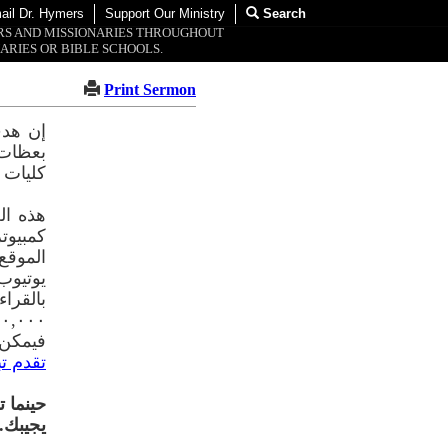
ail Dr. Hymers
Support Our Ministry
Search
ORS AND MISSIONARIES THROUGHOUT
ARIES OR BIBLE SCHOOLS.
Print Sermon
إن هدف
بعظات 
كليات 
هذه ال
الموقع
يوتيوب
فيمكن 
تقدم تب
حينما ت
يجيبك.