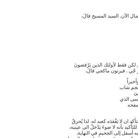
ال الآن. السيد المسيح قالَ،
ن لكن فقط لأولئك الذين يَرْفضونَ
خيراً
منجم شاب
ىَ
العمى الذي
امس, صفحه
ن لا يَفْقدَه كعبد له. لذا يُحرقُ
ْكيد بأنه لا ضوءَ يَدْخلُ الى عينيه،
َحْبه أسفل إلى الجحيمِ في النهاية.