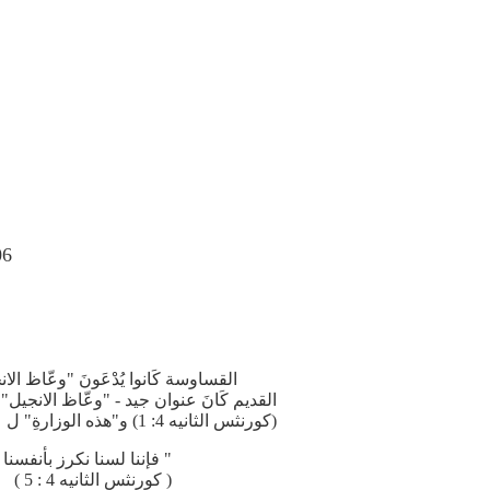
06
القساوسة كَانوا يُدْعَونَ "وعّاظ الانجيل
القديم كَانَ عنوان جيد - "وعّاظ الانجيل"
(كورنثس الثانيه 4: 1) و"هذه الوزارةِ" ل
" فإننا لسنا نكرز بأنفسنا
( كورنثس الثانيه 4 : 5 )