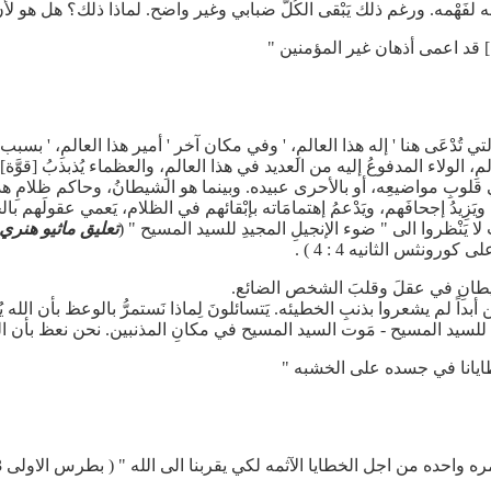
 لفَهْمه. ورغم ذلك يَبْقى الكُلّ ضبابي وغير واضح. لماذا ذلك؟ هل هو لأ
] قد اعمى أذهان غير المؤمنين "
ي تُدْعَى هنا ' إله هذا العالمِ، ' وفي مكان آخر ' أمير هذا العالمِ، ' بسبب 
المِ، الولاء المدفوعُ إليه من العديد في هذا العالمِ، والعظماء يُذبذبُ [قوَّة
ي قلوبِ مواضيعِه، أو بالأحرى عبيده. وبينما هو الشيطانُ، وحاكم ظلامِ هذا
، ويَزِيدُ إجحافَهم، ويَدْعمُ إهتمامَاته بإبْقائهم في الظلام، يَعمي عقولَهم بال
 يَنْظروا الى " ضوء الإنجيلِ المجيدِ للسيد المسيح " (
تعليق ماثيو هنري
كورونثس الثانيه 4 : 4 ) .
شيطانِ في عقلَ وقلبَ الشخص الضائع.
لم يشعروا بذنبِ الخطيئه. يَتسائلونَ لِماذا نَستمرُّ بالوعظ بأن الله يُعاقبُ
للسيد المسيح - مَوت السيد المسيح في مكانِ المذنبين. نحن نعظ بأن ا
يانا في جسده على الخشبه "
 واحده من اجل الخطايا الآثمه لكي يقربنا الى الله " ( بطرس الاولى 3 : 18 )