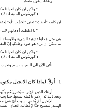
وبعدها, يقول نصّنا,
" ولكن ان كان انجيلنا مكت
( كورنثوس الثانيه 4 : 3 )
ان كلمه "أخفتْ" تعني "لحَجْب "أَو" إختِف
" با اغلظت أ ذهانهم لانه حت
هي مثل مُحَاوَلَة رُؤية الشيء والأوساخِ 
ما يمكن ان يراه هو ضوء وظلامُ. إنّ التفاصيل
" ولكن ان كان انجيلنا مكت
( كورنثوس الثانيه 4 : 3 )
نأتي الآن الى النص بنفسه, ونجيب عل
1. أولاً, لماذا كان الانجيل مكتوماً
أولئك الذين حُوّلوا سَيُخبرونَكم بأنّهم ل
وبعد ذلك بَدا الامر بأكمله بسيط جداً بِحيث 
الإنجيل لَمْ يُخفي بسبب أيّ شئِ معقّد 
السيد المسيح حيَّا لإعْطائك الحياةِ. الس