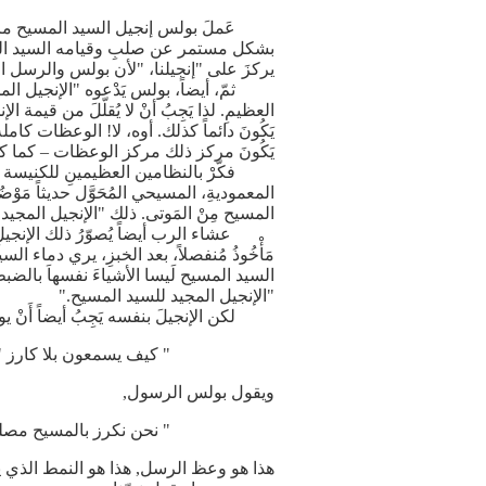
عَملَ بولس إنجيل السيد المسيح مركز وع
يركزَ على "إنجيلنا، "لأن بولس والرسل ا
ثمّ، أيضاً، بولس يَدْعوه "الإنجيل المجي
العظيمِ. لذا يَجِبُ أنْ لا يُقلّلَ من قيمة الإن
يَكُونَ دائماً كذلك. أوه، لا! الوعظات كامل
يَكُونَ مركز ذلك مركز الوعظات – كما كا
فكّرْ بالنظامين العظيمينِ للكنيسة الم
المعموديةِ، المسيحي المُحَوَّل حديثاً مَو
المسيح مِنْ المَوتى. ذلك "الإنجيل المجيد
عشاء الرب أيضاً يُصوّرُ ذلك الإنجيلِ الم
مَأْخُوذُ مُنفصلاً، بعد الخبزِ، يري دماء
السيد المسيح لَيسا الأشياءَ نفسهاَ بالضبطَ،
"الإنجيل المجيد للسيد المسيح."
لكن الإنجيلَ بنفسه يَجِبُ أيضاً أَنْ يوع
" كيف يسمعون بلا كارز " ( رومي
ويقول بولس الرسول,
" نحن نكرز بالمسيح مصلوبا " 
هذا هو وعظ الرسل, هذا هو النمط الذي ي