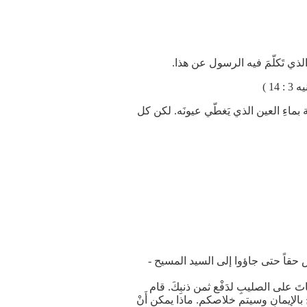
لذي تَكلّمَ فيه الرسول عن هذا.
1 )
بماءِ العين الذي يَغطّي عيونَه. لكن كل
لاص حقاً حتى جاؤوا إلى السيد المسيح -
على الصليبِ لدَفْع ثمن ذنبِكَ. قام
بالإيمانِ وسيتم خلاصكم. ماذا يمكن أَنْ