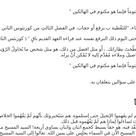
وماً فإنما هو مكتوم في الهالكين "
اء، "للتَغْطية ب برقع أَو حجاب. في الفصلِ الثالثِ من كورنثوس الثاني ا
ى اليوم ذلك البرقع نفسه عند قراءه العهد القديم باقٍ " ( كورنثس الثانيه 3 : 4
لطّختَ نظاراتك. ، أَو مثل افضل من ذلك، هو مثل شخص ما يُحاولُ الرُؤية 
َ وملاءه مُقَدَّم إليه لا يُمْكن أنْ يراه.
وماً فإنما هو مكتوم في الهالكين "
ى سؤالين يتعلقان به.
م يفَهموا الإنجيلَ حتى إستلموه. هم سَيُخبرونَك بأنّهم لَمْ يَفْهُموا الخ
تَساءلوا لِماذا هم لَمْ يَفْهُموه قبل ذلك.
فيه. هو حقاً بسيط كجمع اثنان واثنان يساوي أربعة! السيد المسيح ماتَ 
يد المسيح الآن في السماء يجلس على يمين الله. تعالوا إلى السيد المسيح 