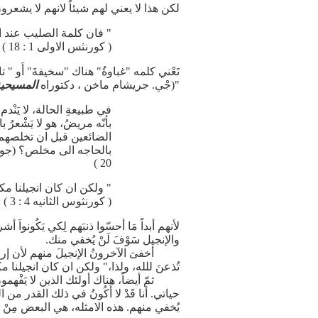
لكن هذا لا يعني لهم شيئاً لانهم لا يشعر
" فان كلمة الصليب عند ال
( كورنثس الاولى 1 : 18 )
تَعْني كلمه "غباوةُ" هناك "سخيفةَ" أَو " 
"(جْي. جريشام ماخن ، دكتوراه
المسيحية 
في طبيعةِ الحالة، لا يَن
بأنّه مريضُ، هو لا يَشْعرُ
الضائعين قبل ان تخلصهم" ل
بالحاجه الى مخلص؟ (جون
20 )
" ولكن ان كان انجيلنا مكت
( كورنثوس الثانيه 4 : 3 )
لأنهم أبداً مَا أحسّوا ذنبَهم لِكي يَكُونواَ 
والإنجيل سَوْفَ لَنْ يُخفي منك.
أخفىَ الآخرونُ الإنجيلَ منهم لأن إراداتَهم
تُذعنَ للله، ولذا،" ولكن ان كان انجيلنا مكتو
ثمّ أيضاً، هناك أولئك الذين لا يَفْهمونَ الإن
حياتي. أنا قَدْ لا أَكُونُ في ذلك القدر من ال
يُخفي منهم. هذه الامثله، هي البعض مِنْ 