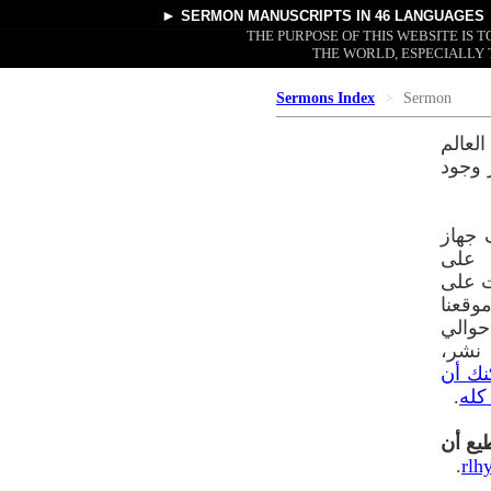
►
SERMON MANUSCRIPTS
IN 46 LANGUAGES
THE PURPOSE OF THIS WEBSITE IS
THE WORLD, ESPECIALLY 
Sermons Index
Sermon
لعالم
 وجود
 جهاز
ريا على
ت على
وقعنا
م في ٤٣ لغة إلى حوالي
ق نشر،
نك أن
كله
.
طيع أن
.
rlh