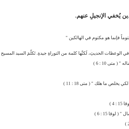
وماً فإنما هو مكتوم في الهالكين "
 الوعظات الحديثِ، لَكنَّها كلمة من التوراةِ جيدةِ. تَكلّمَ السيد المسيح 
( متى 10 : 6 )
 يخلص ما هلك " ( متى 18 : 11 )
 4 )
لوقا 15 : 6 )