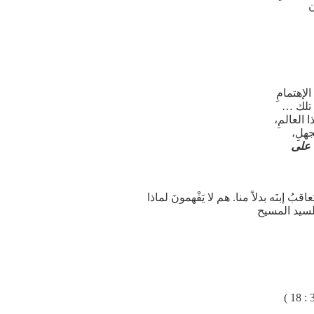
ن
الإهتمامِ
] تلك …
 العالمِ،
جهلِ،
 على
 إبنَه بدلاً منا. هم لا يَفْهمونَ لماذا
لسيد المسيح