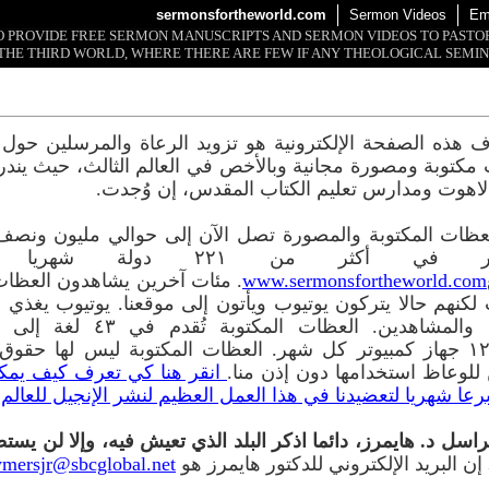
sermonsfortheworld.com
Sermon Videos
Em
 TO PROVIDE FREE SERMON MANUSCRIPTS AND SERMON VIDEOS TO PAST
THE THIRD WORLD, WHERE THERE ARE FEW IF ANY THEOLOGICAL SEMIN
 هذه الصفحة الإلكترونية هو تزويد الرعاة والمرسلين حول ا
مكتوبة ومصورة مجانية وبالأخص في العالم الثالث، حيث يندر
لاهوت ومدارس تعليم الكتاب المقدس، إن وُجدت.
عظات المكتوبة والمصورة تصل الآن إلى حوالي مليون ونصف
كمبيوتر في أكثر من ٢٢١ دولة شه
www.sermonsfortheworld.com
. مئات آخرين يشاهدون العظا
 لكنهم حالا يتركون يوتيوب ويأتون إلى موقعنا. يوتيوب يغذي م
بالقراء والمشاهدين. العظات المكتوبة تُقد
١٢٠,٠٠٠ جهاز كمبيوتر كل شهر. العظات المكتوبة ليس لها حقو
للوعاظ استخدامها دون إذن منا.
انقر هنا كي تعرف كيف يمك
رعا شهريا لتعضيدنا في هذا العمل العظيم لنشر الإنجيل للعالم 
راسل د. هايمرز، دائما اذكر البلد الذي تعيش فيه، وإلا لن يست
إن البريد الإلكتروني للدكتور هايمرز هو
ymersjr@sbcglobal.net