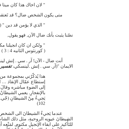
" لان اخاك هذا كان ميتا فعاش
متى يكون الشخص ضال؟ قد تَعتقدُ بأنّك سَ
" الذي لا يؤمن قد دين " ( يوحنا 
نصّنا يثبت بأنك ضال الآن, فهو يقول,
" ولكن ان كان انجيلنا مكت
( كورنثوس الثانيه 4 : 3 )
أنت ضال - الآن! آر . سي . إتش لينسكي قال
الايمان "(آر. سي . إتش .لينسكي،
تفسير 
هذا يُذكّرُني بمجموعة من 
إستطاع عمّال الإنقاذ … 
إلى الضوءِ مباشره وقالَ، "ل
بالإنفجارِ. يعمي الشيطانُ ا
يَجيءُ مِنْ الشيطانِ (جْ
102)
عندما يَجيءُ الشيطانَ الى الشخص الفاقد 
الشيطانَ عيونِه الروحيةِ، مثل ذلك الشابِّ 
للتَأْكيد على ابقاء الإنجيلِ مكتوم, لمَنْعه 