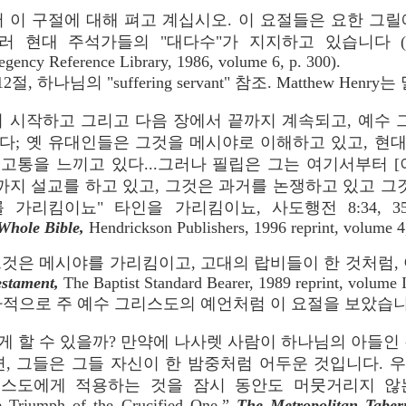
이 구절에 대해 펴고 계십시오. 이 요절들은 요한 그릴
대 주석가들의 "대다수"가 지지하고 있습니다 (Frank E.
gency Reference Library, 1986, volume 6, p. 300).
, 하나님의 "suffering servant" 참조. Matthew Henry
서 시작하고 그리고 다음 장에서 끝까지 계속되고, 예수
다; 옛 유대인들은 그것을 메시야로 이해하고 있고, 현
고통을 느끼고 있다...그러나 필립은 그는 여기서부터 [
지 설교를 하고 있고, 그것은 과거를 논쟁하고 있고 그것
가리킴이뇨" 타인을 가리킴이뇨, 사도행전 8:34, 35
Whole Bible,
Hendrickson Publishers, 1996 reprint, volume 4,
은 메시야를 가리킴이고, 고대의 랍비들이 한 것처럼, 아벤 에
estament,
The Baptist Standard Bearer, 1989 reprint, volume I
적으로 주 예수 그리스도의 예언처럼 이 요절을 보았습니
게 할 수 있을까? 만약에 나사렛 사람이 하나님의 아들인 
면, 그들은 그들 자신이 한 밤중처럼 어두운 것입니다. 
스도에게 적용하는 것을 잠시 동안도 머뭇거리지 않는 
e Triumph of the Crucified One,”
The Metropolitan Tabern