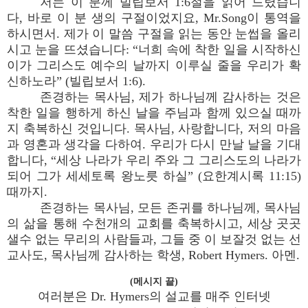
저는 이 분께 빌립보서 1:6절을 읽어 드렸습니
다, 바로 이 분 생의 구절이었지요, Mr.Song이 통역을
하시면서. 제가 이 말씀 구절을 읽는 동안 눈썹을 올리
시고 눈을 뜨셨습니다: “너희 속에 착한 일을 시작하신
이가 그리스도 예수의 날까지 이루실 줄을 우리가 확
신하노라” (빌립보서 1:6).
존경하는 목사님, 제가 하나님께 감사하는 것은
착한 일을 행하게 하신 날을 주님과 함께 있으실 때까
지 축복하신 것입니다. 목사님, 사랑합니다, 저의 마음
과 영혼과 생각을 다하여. 우리가 다시 만날 날을 기대
합니다, “세상 나라가 우리 주와 그 그리스도의 나라가
되어 그가 세세토록 왕노릇 하실” (요한계시록 11:15)
때까지.
존경하는 목사님, 모든 존귀를 하나님께, 목사님
의 삶을 통해 수천개의 교회를 축복하시고, 세상 곳곳
샐수 없는 무리의 사람들과, 그들 중 이 보잘것 없는 선
교사도, 목사님께 감사하는 학생, Robert Hymers. 아멘.
(메시지 끝)
여러분은 Dr. Hymers의 설교를 매주 인터넷