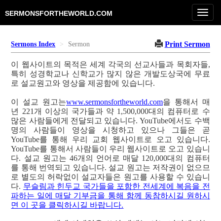
Toggl
SERMONSFORTHEWORLD.COM
navig
Print Sermon
Sermons Index
Sermon
이 웹사이트의 목적은 세계 각국의 선교사들과 목회자들,
특히 성경학교나 신학교가 많지 않은 개발도상국에 무료
로 설교원고와 영상을 제공함에 있습니다.
이 설교 원고는
www.sermonsfortheworld.com
을 통해서 매
년 221개 이상의 국가들과 약 1,500,000대의 컴퓨터로 수
많은 사람들에게 전달되고 있습니다. YouTube에서도 수백
명의 사람들이 영상을 시청하고 있으나 그들은 곧
YouTube를 통해 우리 교회 웹사이트로 오고 있습니다.
YouTube를 통해서 사람들이 우리 웹사이트로 오고 있습니
다. 설교 원고는 46개의 언어로 매달 120,000대의 컴퓨터
를 통해 번역되고 있습니다. 설교 원고는 저작권이 없으므
로 별도의 허락없이 설교자들은 원고를 사용할 수 있습니
다.
무슬림과 힌두교 국가들을 포함한 전세계에 복음을 전
파하는 일에 매달 기부금을 통해 함께 동참하시길 원하시
면 이 곳을 클릭하시길 바랍니다.