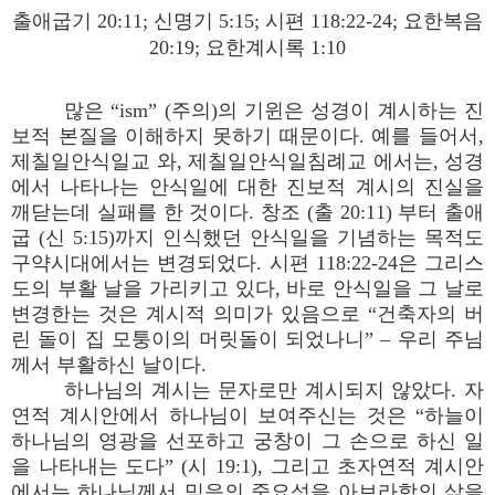
출애굽기 20:11; 신명기 5:15; 시편 118:22-24; 요한복음
20:19; 요한계시록 1:10
많은 “ism” (주의)의 기윈은 성경이 계시하는 진
보적 본질을 이해하지 못하기 때문이다. 예를 들어서,
제칠일안식일교 와, 제칠일안식일침례교 에서는, 성경
에서 나타나는 안식일에 대한 진보적 계시의 진실을
깨닫는데 실패를 한 것이다. 창조 (출 20:11) 부터 출애
굽 (신 5:15)까지 인식했던 안식일을 기념하는 목적도
구약시대에서는 변경되었다. 시편 118:22-24은 그리스
도의 부활 날을 가리키고 있다, 바로 안식일을 그 날로
변경한는 것은 계시적 의미가 있음으로 “건축자의 버
린 돌이 집 모퉁이의 머릿돌이 되었나니” – 우리 주님
께서 부활하신 날이다.
하나님의 계시는 문자로만 계시되지 않았다. 자
연적 계시안에서 하나님이 보여주신는 것은 “하늘이
하나님의 영광을 선포하고 궁창이 그 손으로 하신 일
을 나타내는 도다” (시 19:1), 그리고 초자연적 계시안
에서는 하나님께서 믿음의 중요성을 아브라함의 삶을