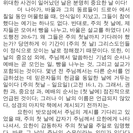
위대한 사건이 일어났던 날은 분명히 중요한 날 이다!
더 나아가, 바울과 그의 동료들이 드로아 에서
칠일 동안 머물렀을 때, 안식일이 지났고, 그들이 참여
했다는 예기는 하나도 없다. 반대로, 주의 첫 날에, 제
자들은 모여서 빵을 나누고, 바울은 설교를 하였다 [사
도행전 20:6-7]. 왜 그들은 주의 첫날까지 기다려야 했
는가? 당연하게 이 기간이 [주의 첫 날] 그리스도인들
이 정식으로 모이는 날로 정해졌기 때문이다. 또한, 이
날의 중요성 외에, 주님께서 말씀하신 기념의 순서나
예배는 곧 모인는 일, 빵을 나누는 것, 그리고 설교가
포함되는 것이다. 몇년 전 주님께서는 다른 순서를 언
급하셨는 데 믿은자들의 헌금을 동일한 날에 거두는
일이다 [주의 첫날 – 일요일] (고전 16:1, 2). 그래서, 권
한 과, 중요성 과, 예배의 순서는 [첫 날에] 점진적으로
언급된 것이다; 그러나 이 날의 이름은 언급되지 않았
다, 성경의 마지막 책에서 계시되기 전까지는.
요한이 밧모섬에서 주님의 계시를 기다리고 있
었을 때, 주의 첫 날에 갑자기 주님께서 요한에게 나타
나셔서, 요한이 감동하자 주의 첫날을 주일로 임명했
다, 바로 그 날이 주님의 소유이라는 의미가 있다다