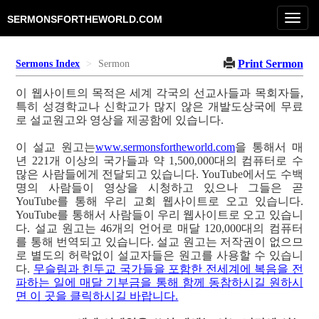
Toggl
SERMONSFORTHEWORLD.COM
navig
Print Sermon
Sermons Index
Sermon
이 웹사이트의 목적은 세계 각국의 선교사들과 목회자들,
특히 성경학교나 신학교가 많지 않은 개발도상국에 무료
로 설교원고와 영상을 제공함에 있습니다.
이 설교 원고는
www.sermonsfortheworld.com
을 통해서 매
년 221개 이상의 국가들과 약 1,500,000대의 컴퓨터로 수
많은 사람들에게 전달되고 있습니다. YouTube에서도 수백
명의 사람들이 영상을 시청하고 있으나 그들은 곧
YouTube를 통해 우리 교회 웹사이트로 오고 있습니다.
YouTube를 통해서 사람들이 우리 웹사이트로 오고 있습니
다. 설교 원고는 46개의 언어로 매달 120,000대의 컴퓨터
를 통해 번역되고 있습니다. 설교 원고는 저작권이 없으므
로 별도의 허락없이 설교자들은 원고를 사용할 수 있습니
다.
무슬림과 힌두교 국가들을 포함한 전세계에 복음을 전
파하는 일에 매달 기부금을 통해 함께 동참하시길 원하시
면 이 곳을 클릭하시길 바랍니다.