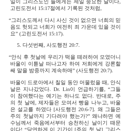
일이 그리스도인 들에게는 제일 중요한 날이다,
고린도전서 15:17절에서 기록된 것처럼,
“그리스도께서 다시 사신 것이 없으면 너희의 믿
음도 헛되고 너희가 여전히 죄 가운데 있을 것이
요” (고린도전서 15:17).
5. 다섯번째, 사도행전 20:7.
“안식 후 첫날에 우리가 떡을 떼려하여 모였더니
바울이 이튿날 떠나고자 하여 저희에게 강론할
쌔 말을 밤중까지 계속하매” (사도행전 20:7).
바울이 드로아에서 칠일 동안 머물렀을 때, 안식
날은 지나갔었다. Dr. Lin이 언급하기를, “그들
이 참여했다는 예기는 하나도 없다. 반대로, 주
의 첫 날에, 제자들은 모여서 빵을 나누고, 바울
은 설교를 하였다 [사도행전 20:6-7]. 왜 그들은
주의 첫날까지 기다려야 했는가?” 왜냐하면 예
수님께서 죽음에서부터 승천하신 날이기 때문
이다! “당연하게 이 기간이 [주의 첫 날] 그리스