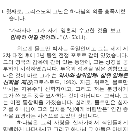
I. 첫째로, 그리스도의 고난은 하나님의 의를 충족시켰
습니다.
"가라사대 그가 자기 영혼의 수고한 것을 보고
만족히 여길 것이라
..." (사 53:11).
위르켄 몰트만 박사는 독일인이고 그는 세계 제
2차 대전 후에 3년 동안 전쟁 포로로 갇혀 있었습니다.
그의 영국의 감옥에 갇혀 있는 동안에, 그는 성경을 공
부하기 시작하였습니다. 투옥과 성경을 읽은 경험으로
나온 것이 바로 그가 쓴
역사와 삼위일체: 삼위 일체론
신학을 제공
(크로스로드, 1992). 지금, 위르겐 몰트만
박사는 자유주의 신학자이고, 그리고 저는 분명하게
그가 쓴 모든 것을 묘사하는 것이 아닙니다. 그러나, 그
는 어떤 통찰력을 가졌습니다. 실례로, 몰트만은 십자
가를 하나님이 그의 일치를 "신에게 버림받은" 인간 종
족을 표명하는 사건으로 보았던 것입니다.
하나님은 그의 사랑을 십자가에서 죄인들에게
명백하게 나타내시고 그리고 하나님 그 아들은 아버지