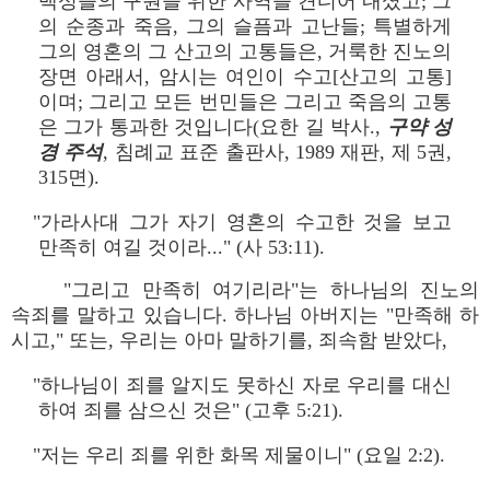
백성들의 구원을 위한 사역을 견디어 내셨고; 그
의 순종과 죽음, 그의 슬픔과 고난들; 특별하게
그의 영혼의 그 산고의 고통들은, 거룩한 진노의
장면 아래서, 암시는 여인이 수고[산고의 고통]
이며; 그리고 모든 번민들은 그리고 죽음의 고통
은 그가 통과한 것입니다(요한 길 박사.,
구약 성
경 주석
, 침례교 표준 출판사, 1989 재판, 제 5권,
315면).
"가라사대 그가 자기 영혼의 수고한 것을 보고
만족히 여길 것이라..." (사 53:11).
"그리고 만족히 여기리라"는 하나님의 진노의
속죄를 말하고 있습니다. 하나님 아버지는 "만족해 하
시고," 또는, 우리는 아마 말하기를, 죄속함 받았다,
"하나님이 죄를 알지도 못하신 자로 우리를 대신
하여 죄를 삼으신 것은" (고후 5:21).
"저는 우리 죄를 위한 화목 제물이니" (요일 2:2).