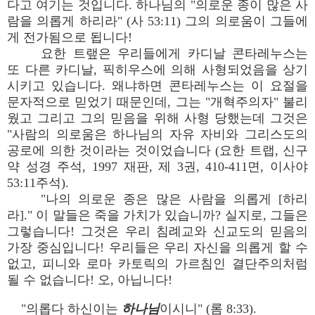
다고 여기는 것입니다. 하나님의 "의로운 종이 많은 사
람을 의롭게 하리라" (사 53:11) 그의 의로움이 그들에
게 전가됨으로 됩니다!
요한 트랲은 우리들에게 카디날 콘타레누스는
또 다른 카디날, 픽히우스에 의해 사형되었음을 상기
시키고 있습니다. 왜냐하면 콘타레누스는 이 요절을
문자적으로 믿었기 때문인데, 그는 "개혁주의자" 불리
웠고 그리고 그의 믿음을 위해 사형 당했는데 그것은
"사람의 의로움은 하나님의 자유 자비와 그리스도의
공로에 의한 것이라는 것이었습니다 (요한 트랩, 신구
약 성경 주석, 1997 재판, 제 3권, 410-411면, 이사야
53:11주석).
"나의 의로운 종은 많은 사람을 의롭게 [하리
라]." 이 말들은 죽을 가치가 있습니까? 실지로, 그들은
그렇습니다! 그것은 우리 침례교와 신교도의 믿음의
가장 중심입니다! 우리들은 우리 자신을 의롭게 할 수
없고, 피니와 로마 카토릭의 가르침인 결단주의처럼
될 수 없습니다! 오, 아닙니다!
"의롭다 하신이는
하나님
이시니" (롬 8:33).