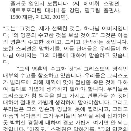
즐거운 일인지 모릅니다! (씨. 에이취. 스펄젼,
메트로포리탄 태버네클 강단, 필그림 출판사,
1980 재판, 제LXI, 301면).
"그는" 그것은, 제가 선택한 것은, 하나님 어버지입니
다; "의 영혼의 수고한 것을 보실 것이고" 그것은 아들
의 영혼의 수고한 것이고, 그리고 만족하는 것입니다.
또한 스퍼젼은 말하기를, 이들 단어들은 우리들이 하
나님 아버지는 그의 아들에 대하여 말씀하고 있습니
다.
"그의 영혼의 수고한 것"은 그리스도의 영적인
내부의 수고를 참조하고 있습니다. 우리들은 그리스도
가 빌라도에 의해 채찍에 맞아 절반쯤 죽은 것에 대하
여 절대로 가볍게 생각하지 말아야 합니다. 우리들은
그리스도가 침 밷음을 받고 가시로 면류관을 쓴 것에
대하여 절대로 가볍게 생각하지 말아야합니다. 그리고
우리들은 그의 양손과 양발에 못에 찔리시고, 그리고
아픔과 목마름의 그가 우리들의 유익을 위해 십자가에
못 박히신 경험에 대하여 결코 가볍게 여기면 안 되는
것입니다. "아직도," 스펄젼은 말하기를, "그의 영혼의