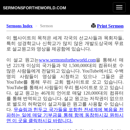
Toggl
SERMONSFORTHEWORLD.COM
navig
Print Sermon
Sermons Index
Sermon
이 웹사이트의 목적은 세계 각국의 선교사들과 목회자들,
특히 성경학교나 신학교가 많지 않은 개발도상국에 무료
로 설교원고와 영상을 제공함에 있습니다.
이 설교 원고는
www.sermonsfortheworld.com
을 통해서 매
년 221개 이상의 국가들과 약 1,500,000대의 컴퓨터로 수
많은 사람들에게 전달되고 있습니다. YouTube에서도 수백
명의 사람들이 영상을 시청하고 있으나 그들은 곧
YouTube를 통해 우리 교회 웹사이트로 오고 있습니다.
YouTube를 통해서 사람들이 우리 웹사이트로 오고 있습니
다. 설교 원고는 46개의 언어로 매달 120,000대의 컴퓨터
를 통해 번역되고 있습니다. 설교 원고는 저작권이 없으므
로 별도의 허락없이 설교자들은 원고를 사용할 수 있습니
다.
무슬림과 힌두교 국가들을 포함한 전세계에 복음을 전
파하는 일에 매달 기부금을 통해 함께 동참하시길 원하시
면 이 곳을 클릭하시길 바랍니다.