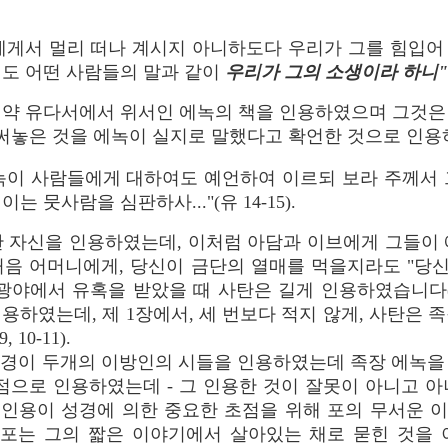
에게서 멀리 떠나 계시지 아니하도다 우리가 그를 힘입어
에도 어떤 사람들의 말과 같이
우리가 그의 소생이라 하니
신약 유다서에서 위서인 에녹의 책을 인용하였으며 그것은
 써놓은 것을 에녹이 실지로 말했다고 확언한 것으로 인
에녹이 사람들에게
대하여도
예언하여 이르되 보라 주께서 
는 뭇사람을 심판하사..."(유 14-15).
탄 자신을 인용하였는데, 이처럼 아담과 이브에게 그들이 
 어머니에게, 당신이 금단의 열매를 먹을지라도 "당신은 
에서 유혹을 받았을 때 사탄은 길게 인용하였습니다(주어진 마
용하였는데, 제 1장에서, 세 번보다 적지 않게, 사탄은 
10-11).
성경이 두개의 이방인의 시들을 인용하였는데 족장 에녹을 
점으로 인용하였는데 - 그 인용한 것이 잘못이 아니고 아
그 인용이 성경에 의한 중요한 초점을 위해 포의 무서운 
 포는 그의 짧은 이야기에서 살아있는 채로 묻힌 것을 이