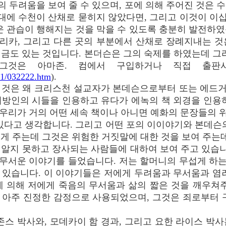
의 두려움을 보여 줄 수 있으며, 포에 의해 주어진 것은
시대에 수천이 산채로 묻히지 않았다면, 그리고 이것이 
운 관습이 행해지는 것을 막을 수 있도록 충분히 발전하
리카, 그리고 다른 곳의 부분에서 산채로 장례지내는 것
지금도 있는 것입니다. 본더슨은 그의 숙제를 하였는데 
 그것은 아마존. 컴에서 구입하거나 직접 출판
01/032222.htm
).
는 것은 왜 크리스천 설교자가 본데슨으로부터 또는 에드
이방인의 시들을 인용하고 유다가 에녹의 책 외경을 인용하
는 우리가 거의 어떤 세속 책이나 아니면 예화의 문장들의
있다고 생각합니다. 그리고 어떤 포의 이이야기와 본데슨
게 주는데 그것은 위험한 거짓말에 대한 것을 보여 주는데
알지 못하고 장사되는 사람들에 대하여 보여 주고 있습니
무서운 이야기를 들었습니다. 저는 할머니의 무섭게 하
 있습니다. 이 이야기들은 저에게 두려움과 무서움과 염
에 의해 저에게 죽음의 무서움과 삶의 짧은 것을 깨우쳐주
 아주 진정한 감정으로 사용되었으며, 그것은 죄로부터 구
스 박사와, 모데카이 함 경과, 그리고 요한 라이스 박