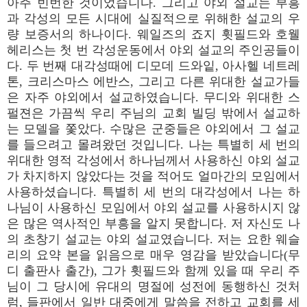
아주 빈번한 것이었습니다. 그리고 야외 설교는 부흥
과 각성의 모든 시대에 실질적으로 위해한 설교의 우
량 보증서의 하나이다. 웨일즈의 죠지 휫필드와 호웰
헤리스는 첫 번 각성운동에서 야외 설교의 주인공들이
다. 두 번째 대각성때에 디모데 드와잍, 아사헬 네트레
톤, 크리스마스 에반스, 그리고 다른 위대한 설교가들
은 자주 야외에서 설교하였습니다. 무디와 위대한 스
펄젼은 가끔씩 우리 주님의 교회 빌딩 밖에서 설교하
는 모델을 쫓았다. 수많은 군중들은 야외에서 그 설교
를 들으려고 몰려왔던 것입니다. 나는 특별히 세 번의
위대한 영적 각성에서 하나님께서 사용하신 야외 설교
가 차지하지 않았다는 것을 적어도 얼마간의 모임에서
사용하셨습니다. 특별히 세 번의 대각성에서 나는 하
나님이 사용하신 모임에서 야외 설교를 사용하시지 않
은 많은 역사적인 부흥을 알지 못합니다. 저 자신도 나
의 초창기 설교는 야외 설교였습니다. 저는 요한 웨슬
리의 요약 본을 읽음으로 매우 영감을 받았습니다(무
디 출판사 출간), 그가 휫필드와 함께 있을 때 우리 주
님이 그 당시에 유대의 명절에 성전에 동행하신 것처
럼, 들판에서 일반 대중에게 말씀을 전하고 교회를 세