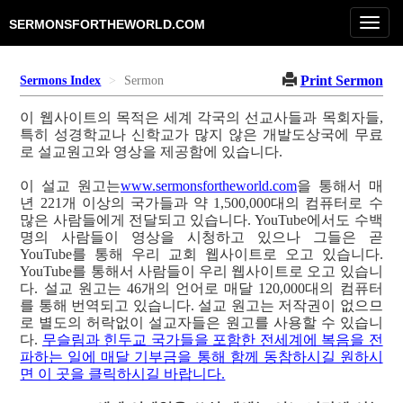
Toggl
SERMONSFORTHEWORLD.COM
navig
Print Sermon
Sermons Index
Sermon
이 웹사이트의 목적은 세계 각국의 선교사들과 목회자들,
특히 성경학교나 신학교가 많지 않은 개발도상국에 무료
로 설교원고와 영상을 제공함에 있습니다.
이 설교 원고는
www.sermonsfortheworld.com
을 통해서 매
년 221개 이상의 국가들과 약 1,500,000대의 컴퓨터로 수
많은 사람들에게 전달되고 있습니다. YouTube에서도 수백
명의 사람들이 영상을 시청하고 있으나 그들은 곧
YouTube를 통해 우리 교회 웹사이트로 오고 있습니다.
YouTube를 통해서 사람들이 우리 웹사이트로 오고 있습니
다. 설교 원고는 46개의 언어로 매달 120,000대의 컴퓨터
를 통해 번역되고 있습니다. 설교 원고는 저작권이 없으므
로 별도의 허락없이 설교자들은 원고를 사용할 수 있습니
다.
무슬림과 힌두교 국가들을 포함한 전세계에 복음을 전
파하는 일에 매달 기부금을 통해 함께 동참하시길 원하시
면 이 곳을 클릭하시길 바랍니다.