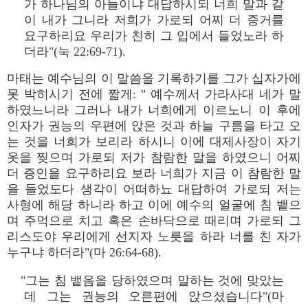
가 하나님의 아들이냐 대답하시되 너희 말과 같
이 내가 그니라 저희가 가로되 어찌 더 증거를
요구하리요 우리가 친히 그 입에서 들었노라 하
더라"(눅 22:69-71).
마태는 예수님의 이 말씀을 기록하기를 그가 십자가에
못 박히시기 전에 짧게: " 예수께서 가라사대 네가 말
하였느니라 그러나 내가 너희에게 이르노니 이 후에
인자가 권능의 우편에 앉은 것과 하늘 구름을 타고 오
는 것을 너희가 보리라 하시니 이에 대제사장이 자기
옷을 찢으며 가로되 저가 참람한 말을 하였으니 어찌
더 증인을 요구하리요 보라 너희가 지금 이 참람한 말
을 들었도다 생각이 어떠하뇨 대답하여 가로되 저는
사형에 해당 하니라 하고 이에 예수의 얼굴에 침 뱉으
며 주먹으로 치고 혹은 손바닥으로 때리며 가로되 그
리스도야 우리에게 선지자 노릇을 하라 너를 친 자가
누구냐 하더라"(마 26:64-68).
"그는 침 뱉음을 당하였으며 말하는 것에 맞았는
데 그는 권능의 오른편에 앉으셨습니다"(마